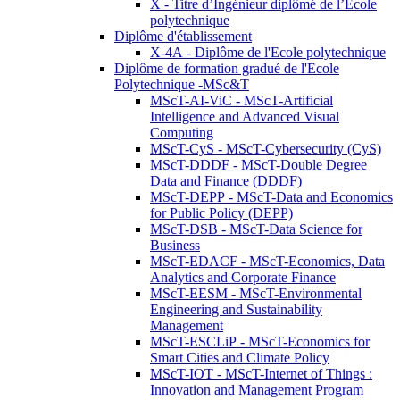
X - Titre d’Ingénieur diplômé de l’École
polytechnique
Diplôme d'établissement
X-4A - Diplôme de l'Ecole polytechnique
Diplôme de formation gradué de l'Ecole
Polytechnique -MSc&T
MScT-AI-ViC - MScT-Artificial
Intelligence and Advanced Visual
Computing
MScT-CyS - MScT-Cybersecurity (CyS)
MScT-DDDF - MScT-Double Degree
Data and Finance (DDDF)
MScT-DEPP - MScT-Data and Economics
for Public Policy (DEPP)
MScT-DSB - MScT-Data Science for
Business
MScT-EDACF - MScT-Economics, Data
Analytics and Corporate Finance
MScT-EESM - MScT-Environmental
Engineering and Sustainability
Management
MScT-ESCLiP - MScT-Economics for
Smart Cities and Climate Policy
MScT-IOT - MScT-Internet of Things :
Innovation and Management Program