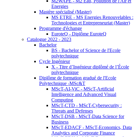
M2WAPE - M2 Eau, Pollution de l'Air et
Energies
Mastère spécialisé (Master)
MS ETRE - MS Energies Renouvelables :
Technologies et Entrepreneuriat (Master)
Programme d'échange
EuroteQ - Diplôme EuroteQ
Catalogue 2022 - 2023
Bachelor
BS - Bachelor of Science de l'Ecole
polytechnique
Cycle Ingénieur
X - Titre d’Ingénieur diplômé de l’École
polytechnique
Diplôme de formation gradué de l'Ecole
Polytechnique -MSc&T
MScT-AI-ViC - MScT-Artificial
Intelligence and Advanced Visual
Computing
MScT-CTD - MScT-Cybersecurity :
Threats and Defenses
MScT-DSB - MScT-Data Science for
Business
MScT-EDACF - MScT-Economics, Data
Analytics and Corporate Finance