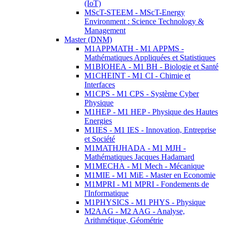
(IoT)
MScT-STEEM - MScT-Energy
Environment : Science Technology &
Management
Master (DNM)
M1APPMATH - M1 APPMS -
Mathématiques Appliquées et Statistiques
M1BIOHEA - M1 BH - Biologie et Santé
M1CHEINT - M1 CI - Chimie et
Interfaces
M1CPS - M1 CPS - Système Cyber
Physique
M1HEP - M1 HEP - Physique des Hautes
Energies
M1IES - M1 IES - Innovation, Entreprise
et Société
M1MATHJHADA - M1 MJH -
Mathématiques Jacques Hadamard
M1MECHA - M1 Mech - Mécanique
M1MIE - M1 MiE - Master en Economie
M1MPRI - M1 MPRI - Fondements de
l'Informatique
M1PHYSICS - M1 PHYS - Physique
M2AAG - M2 AAG - Analyse,
Arithmétique, Géométrie