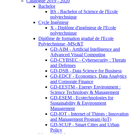
Catalogue 2019 - 2020
Bachelor
BS - Bachelor of Science de l'Ecole
polytechnique
Cycle Ingénieur
X - Diplôme d'ingénieur de l'Ecole
polytechnique
Diplôme de formation gradué de l'Ecole
Polytechnique -MSc&T
GD-AIM - Artificial Intelligence and
Advanced Visual Computing
GD-CYBSEC - Cybersecurity : Threats
and Defenses
GD-DSB - Data Science for Business
GD-EDCF - Economics, Data Analytics
and Corporate Finance
GD-EESTM - Energy Environment :
Science Technology & Management
GD-ESEM - Ecotechnologies for
Sustainability & Environment
Management
GD-IOT - Internet of Things : Innovation
and Management Program (IoT)
GD-SCUP - Smart Cities and Urban
Policy