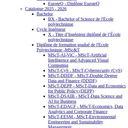
EuroteQ - Diplôme EuroteQ
Catalogue 2025 - 2026
Bachelor
BX - Bachelor of Science de l'Ecole
polytechnique
Cycle Ingénieur
X - Titre d’Ingénieur diplômé de l’École
polytechnique
Diplôme de formation gradué de l'Ecole
Polytechnique -MSc&T
MScT-AI-ViC - MScT-Artificial
Intelligence and Advanced Visual
Computing
MScT-CyS - MScT-Cybersecurity (CyS)
MScT-DDDF - MScT-Double Degree
Data and Finance (DDDF)
MScT-DEPP - MScT-Data and Economics
for Public Policy (DEPP)
MScT-DSAIB - MScT-Data Science and
AI for Business
MScT-EDACF - MScT-Economics, Data
Analytics and Corporate Finance
MScT-EESM - MScT-Environmental
Engineering and Sustainability
Management