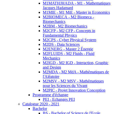
M1MATHJHADA - M1 - Mathematiques
Jacques Hadamard
M1MIE - M1 MiE - Master in Economics
M2BIOMECA - M2 Biomeca -
Biomechanics
M2BM - M2 Biomechanics
M2CFP - M2 CFP - Concepts in
Fundamental Physics
M2CPS - Cyber Physical System
M2DS - Data Sciences
M2ENERG - Master 2 Énergie
M2FLUIDS - M2 Fluids - Fluid
Mechanics
M2IGD - M2 IGD - Interaction, Graphic
and Design
M2MDA - M2 MdA - Mathématiques de
l'Aléatoire
M2MSV - M2 MSV - Mathématiques
pour les Sciences du Vivant
M2PIC - Projet Innovation Conception
Programme d'échange
PEI - Echanges PEI
Catalogue 2020 - 2021
Bachelor
BS - Bachelor of Science de l'Ecole