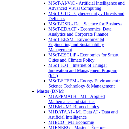
MScT-AI-ViC - Artificial Intelligence and
Advanced Visual Computing
MScT-CTD - Cybersecurity : Threats and
Defenses
MScT-DSB - Data Science for Business
MScT-EDACF - Economics, Data
Analytics and Corporate Finance
MScT-EESM - Environmental
Engineering and Sustainability
Management
MScT-ESCLiP - Economics for Smart
Cities and Climate Policy
MScT-IOT - Internet of Things :
Innovation and Management Program
(IoT)
MScT-STEEM - Energy Environment :
Science Technology & Management
Master (DNM)
M1APPMATH - M1 - Applied
Mathematics and statistics
M1BM - M1 Biomechanics
M1DATAAI - M1 Data AI - Data and
Artificial Intelligence
M1ECO - M1 Economie
M1ENERG - Master 1 Énergie