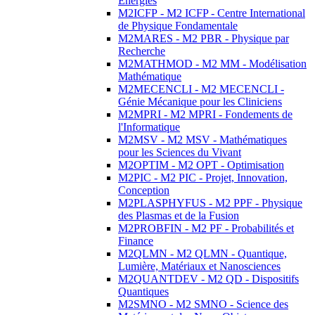
Energies
M2ICFP - M2 ICFP - Centre International
de Physique Fondamentale
M2MARES - M2 PBR - Physique par
Recherche
M2MATHMOD - M2 MM - Modélisation
Mathématique
M2MECENCLI - M2 MECENCLI -
Génie Mécanique pour les Cliniciens
M2MPRI - M2 MPRI - Fondements de
l'Informatique
M2MSV - M2 MSV - Mathématiques
pour les Sciences du Vivant
M2OPTIM - M2 OPT - Optimisation
M2PIC - M2 PIC - Projet, Innovation,
Conception
M2PLASPHYFUS - M2 PPF - Physique
des Plasmas et de la Fusion
M2PROBFIN - M2 PF - Probabilités et
Finance
M2QLMN - M2 QLMN - Quantique,
Lumière, Matériaux et Nanosciences
M2QUANTDEV - M2 QD - Dispositifs
Quantiques
M2SMNO - M2 SMNO - Science des