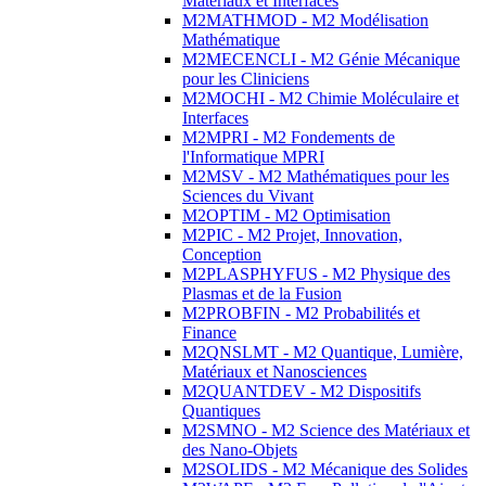
Matériaux et Interfaces
M2MATHMOD - M2 Modélisation
Mathématique
M2MECENCLI - M2 Génie Mécanique
pour les Cliniciens
M2MOCHI - M2 Chimie Moléculaire et
Interfaces
M2MPRI - M2 Fondements de
l'Informatique MPRI
M2MSV - M2 Mathématiques pour les
Sciences du Vivant
M2OPTIM - M2 Optimisation
M2PIC - M2 Projet, Innovation,
Conception
M2PLASPHYFUS - M2 Physique des
Plasmas et de la Fusion
M2PROBFIN - M2 Probabilités et
Finance
M2QNSLMT - M2 Quantique, Lumière,
Matériaux et Nanosciences
M2QUANTDEV - M2 Dispositifs
Quantiques
M2SMNO - M2 Science des Matériaux et
des Nano-Objets
M2SOLIDS - M2 Mécanique des Solides