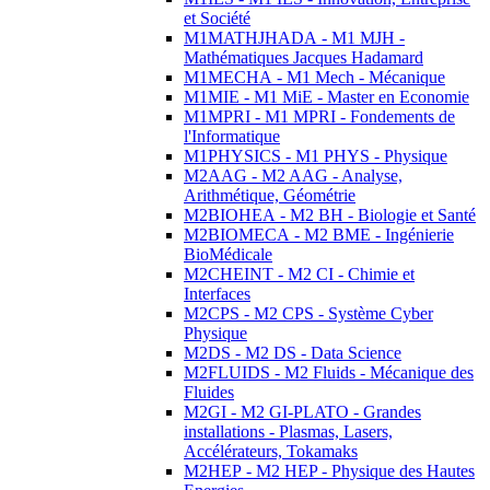
et Société
M1MATHJHADA - M1 MJH -
Mathématiques Jacques Hadamard
M1MECHA - M1 Mech - Mécanique
M1MIE - M1 MiE - Master en Economie
M1MPRI - M1 MPRI - Fondements de
l'Informatique
M1PHYSICS - M1 PHYS - Physique
M2AAG - M2 AAG - Analyse,
Arithmétique, Géométrie
M2BIOHEA - M2 BH - Biologie et Santé
M2BIOMECA - M2 BME - Ingénierie
BioMédicale
M2CHEINT - M2 CI - Chimie et
Interfaces
M2CPS - M2 CPS - Système Cyber
Physique
M2DS - M2 DS - Data Science
M2FLUIDS - M2 Fluids - Mécanique des
Fluides
M2GI - M2 GI-PLATO - Grandes
installations - Plasmas, Lasers,
Accélérateurs, Tokamaks
M2HEP - M2 HEP - Physique des Hautes