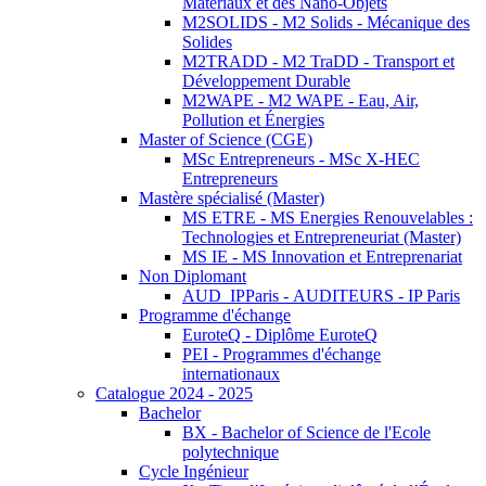
Matériaux et des Nano-Objets
M2SOLIDS - M2 Solids - Mécanique des
Solides
M2TRADD - M2 TraDD - Transport et
Développement Durable
M2WAPE - M2 WAPE - Eau, Air,
Pollution et Énergies
Master of Science (CGE)
MSc Entrepreneurs - MSc X-HEC
Entrepreneurs
Mastère spécialisé (Master)
MS ETRE - MS Energies Renouvelables :
Technologies et Entrepreneuriat (Master)
MS IE - MS Innovation et Entreprenariat
Non Diplomant
AUD_IPParis - AUDITEURS - IP Paris
Programme d'échange
EuroteQ - Diplôme EuroteQ
PEI - Programmes d'échange
internationaux
Catalogue 2024 - 2025
Bachelor
BX - Bachelor of Science de l'Ecole
polytechnique
Cycle Ingénieur