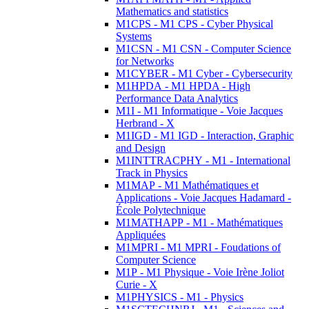
Mathematics and statistics
M1CPS - M1 CPS - Cyber Physical
Systems
M1CSN - M1 CSN - Computer Science
for Networks
M1CYBER - M1 Cyber - Cybersecurity
M1HPDA - M1 HPDA - High
Performance Data Analytics
M1I - M1 Informatique - Voie Jacques
Herbrand - X
M1IGD - M1 IGD - Interaction, Graphic
and Design
M1INTTRACPHY - M1 - International
Track in Physics
M1MAP - M1 Mathématiques et
Applications - Voie Jacques Hadamard -
École Polytechnique
M1MATHAPP - M1 - Mathématiques
Appliquées
M1MPRI - M1 MPRI - Foudations of
Computer Science
M1P - M1 Physique - Voie Irène Joliot
Curie - X
M1PHYSICS - M1 - Physics