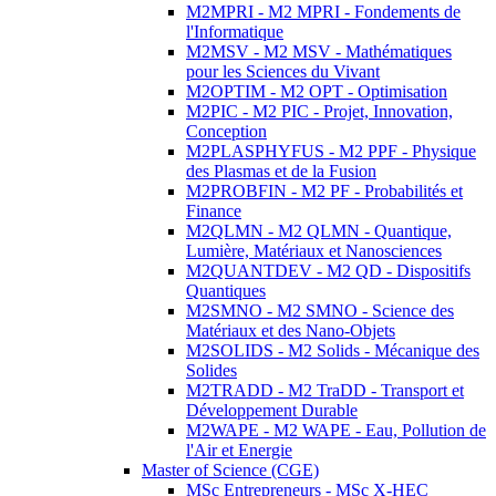
M2MPRI - M2 MPRI - Fondements de
l'Informatique
M2MSV - M2 MSV - Mathématiques
pour les Sciences du Vivant
M2OPTIM - M2 OPT - Optimisation
M2PIC - M2 PIC - Projet, Innovation,
Conception
M2PLASPHYFUS - M2 PPF - Physique
des Plasmas et de la Fusion
M2PROBFIN - M2 PF - Probabilités et
Finance
M2QLMN - M2 QLMN - Quantique,
Lumière, Matériaux et Nanosciences
M2QUANTDEV - M2 QD - Dispositifs
Quantiques
M2SMNO - M2 SMNO - Science des
Matériaux et des Nano-Objets
M2SOLIDS - M2 Solids - Mécanique des
Solides
M2TRADD - M2 TraDD - Transport et
Développement Durable
M2WAPE - M2 WAPE - Eau, Pollution de
l'Air et Energie
Master of Science (CGE)
MSc Entrepreneurs - MSc X-HEC