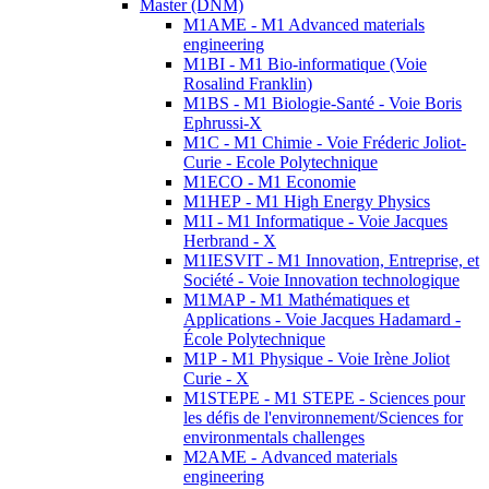
Master (DNM)
M1AME - M1 Advanced materials
engineering
M1BI - M1 Bio-informatique (Voie
Rosalind Franklin)
M1BS - M1 Biologie-Santé - Voie Boris
Ephrussi-X
M1C - M1 Chimie - Voie Fréderic Joliot-
Curie - Ecole Polytechnique
M1ECO - M1 Economie
M1HEP - M1 High Energy Physics
M1I - M1 Informatique - Voie Jacques
Herbrand - X
M1IESVIT - M1 Innovation, Entreprise, et
Société - Voie Innovation technologique
M1MAP - M1 Mathématiques et
Applications - Voie Jacques Hadamard -
École Polytechnique
M1P - M1 Physique - Voie Irène Joliot
Curie - X
M1STEPE - M1 STEPE - Sciences pour
les défis de l'environnement/Sciences for
environmentals challenges
M2AME - Advanced materials
engineering