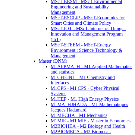
MScT-EESM - MScT-Environmental
Engineering and Sustainability
Management
MScT-ESCLiP - MScT-Economics for
Smart Cities and Climate Policy
MScT-IOT - MScT-Internet of Things :
Innovation and Management Program
(IoT)
MScT-STEEM - MScT-Energy
Environment : Science Technology &
Management
Master (DNM)
M1APPMATH - M1 Applied Mathematics
and statistics
M1CHEINT - M1 Chemistry and
Interfaces
M1CPS - M1 CPS - Cyber Physical
Systems
M1HEP - M1 High Energy Physics
M1MATHJHADA - M1 Mathematiques
Jacques Hadamard
M1MECHA - M1 Mechanics
M1MIE - M1 MIE - Master in Economics
M2BIOHEA - M2 Biology and Health
M2BIOMECA - M2 Biomeca -