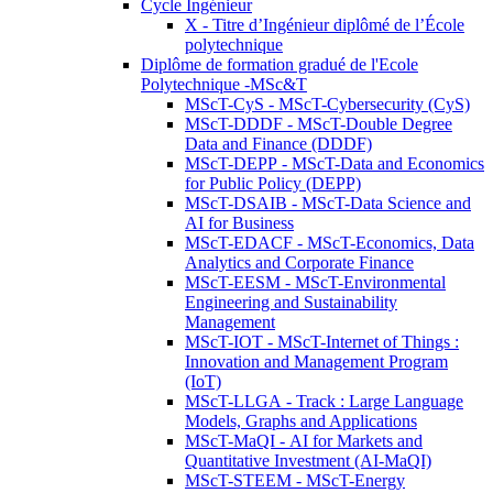
Cycle Ingénieur
X - Titre d’Ingénieur diplômé de l’École
polytechnique
Diplôme de formation gradué de l'Ecole
Polytechnique -MSc&T
MScT-CyS - MScT-Cybersecurity (CyS)
MScT-DDDF - MScT-Double Degree
Data and Finance (DDDF)
MScT-DEPP - MScT-Data and Economics
for Public Policy (DEPP)
MScT-DSAIB - MScT-Data Science and
AI for Business
MScT-EDACF - MScT-Economics, Data
Analytics and Corporate Finance
MScT-EESM - MScT-Environmental
Engineering and Sustainability
Management
MScT-IOT - MScT-Internet of Things :
Innovation and Management Program
(IoT)
MScT-LLGA - Track : Large Language
Models, Graphs and Applications
MScT-MaQI - AI for Markets and
Quantitative Investment (AI-MaQI)
MScT-STEEM - MScT-Energy