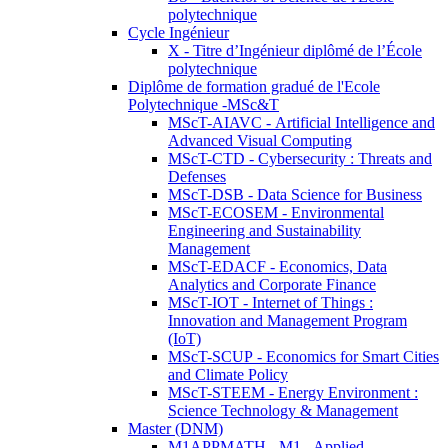
polytechnique
Cycle Ingénieur
X - Titre d’Ingénieur diplômé de l’École
polytechnique
Diplôme de formation gradué de l'Ecole
Polytechnique -MSc&T
MScT-AIAVC - Artificial Intelligence and
Advanced Visual Computing
MScT-CTD - Cybersecurity : Threats and
Defenses
MScT-DSB - Data Science for Business
MScT-ECOSEM - Environmental
Engineering and Sustainability
Management
MScT-EDACF - Economics, Data
Analytics and Corporate Finance
MScT-IOT - Internet of Things :
Innovation and Management Program
(IoT)
MScT-SCUP - Economics for Smart Cities
and Climate Policy
MScT-STEEM - Energy Environment :
Science Technology & Management
Master (DNM)
M1APPMATH - M1 - Applied