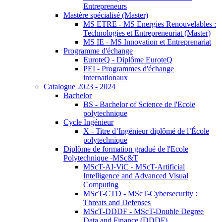
Entrepreneurs
Mastère spécialisé (Master)
MS ETRE - MS Energies Renouvelables :
Technologies et Entrepreneuriat (Master)
MS IE - MS Innovation et Entreprenariat
Programme d'échange
EuroteQ - Diplôme EuroteQ
PEI - Programmes d'échange
internationaux
Catalogue 2023 - 2024
Bachelor
BS - Bachelor of Science de l'Ecole
polytechnique
Cycle Ingénieur
X - Titre d’Ingénieur diplômé de l’École
polytechnique
Diplôme de formation gradué de l'Ecole
Polytechnique -MSc&T
MScT-AI-ViC - MScT-Artificial
Intelligence and Advanced Visual
Computing
MScT-CTD - MScT-Cybersecurity :
Threats and Defenses
MScT-DDDF - MScT-Double Degree
Data and Finance (DDDF)