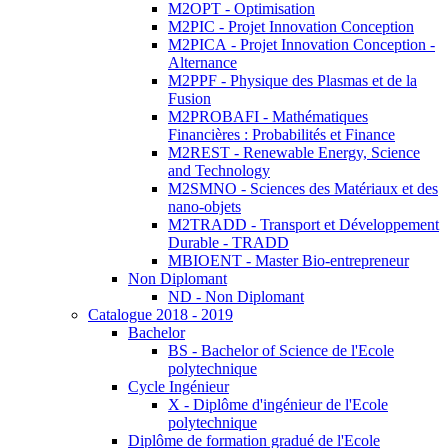
M2OPT - Optimisation
M2PIC - Projet Innovation Conception
M2PICA - Projet Innovation Conception -
Alternance
M2PPF - Physique des Plasmas et de la
Fusion
M2PROBAFI - Mathématiques
Financières : Probabilités et Finance
M2REST - Renewable Energy, Science
and Technology
M2SMNO - Sciences des Matériaux et des
nano-objets
M2TRADD - Transport et Développement
Durable - TRADD
MBIOENT - Master Bio-entrepreneur
Non Diplomant
ND - Non Diplomant
Catalogue 2018 - 2019
Bachelor
BS - Bachelor of Science de l'Ecole
polytechnique
Cycle Ingénieur
X - Diplôme d'ingénieur de l'Ecole
polytechnique
Diplôme de formation gradué de l'Ecole