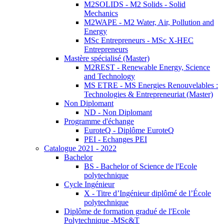
M2SOLIDS - M2 Solids - Solid
Mechanics
M2WAPE - M2 Water, Air, Pollution and
Energy
MSc Entrepreneurs - MSc X-HEC
Entrepreneurs
Mastère spécialisé (Master)
M2REST - Renewable Energy, Science
and Technology
MS ETRE - MS Energies Renouvelables :
Technologies & Entrepreneuriat (Master)
Non Diplomant
ND - Non Diplomant
Programme d'échange
EuroteQ - Diplôme EuroteQ
PEI - Echanges PEI
Catalogue 2021 - 2022
Bachelor
BS - Bachelor of Science de l'Ecole
polytechnique
Cycle Ingénieur
X - Titre d’Ingénieur diplômé de l’École
polytechnique
Diplôme de formation gradué de l'Ecole
Polytechnique -MSc&T