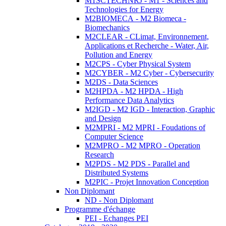
M1SCTECHNRJ - M1 - Sciences and
Technologies for Energy
M2BIOMECA - M2 Biomeca -
Biomechanics
M2CLEAR - CLimat, Environnement,
Applications et Recherche - Water, Air,
Pollution and Energy
M2CPS - Cyber Physical System
M2CYBER - M2 Cyber - Cybersecurity
M2DS - Data Sciences
M2HPDA - M2 HPDA - High
Performance Data Analytics
M2IGD - M2 IGD - Interaction, Graphic
and Design
M2MPRI - M2 MPRI - Foudations of
Computer Science
M2MPRO - M2 MPRO - Operation
Research
M2PDS - M2 PDS - Parallel and
Distributed Systems
M2PIC - Projet Innovation Conception
Non Diplomant
ND - Non Diplomant
Programme d'échange
PEI - Echanges PEI