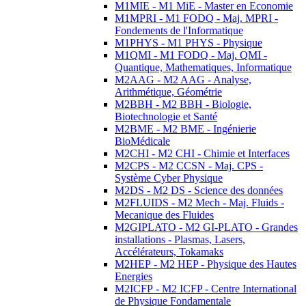
M1MIE - M1 MiE - Master en Economie
M1MPRI - M1 FODQ - Maj. MPRI -
Fondements de l'Informatique
M1PHYS - M1 PHYS - Physique
M1QMI - M1 FODQ - Maj. QMI -
Quantique, Mathematiques, Informatique
M2AAG - M2 AAG - Analyse,
Arithmétique, Géométrie
M2BBH - M2 BBH - Biologie,
Biotechnologie et Santé
M2BME - M2 BME - Ingénierie
BioMédicale
M2CHI - M2 CHI - Chimie et Interfaces
M2CPS - M2 CCSN - Maj. CPS -
Système Cyber Physique
M2DS - M2 DS - Science des données
M2FLUIDS - M2 Mech - Maj. Fluids -
Mecanique des Fluides
M2GIPLATO - M2 GI-PLATO - Grandes
installations - Plasmas, Lasers,
Accélérateurs, Tokamaks
M2HEP - M2 HEP - Physique des Hautes
Energies
M2ICFP - M2 ICFP - Centre International
de Physique Fondamentale