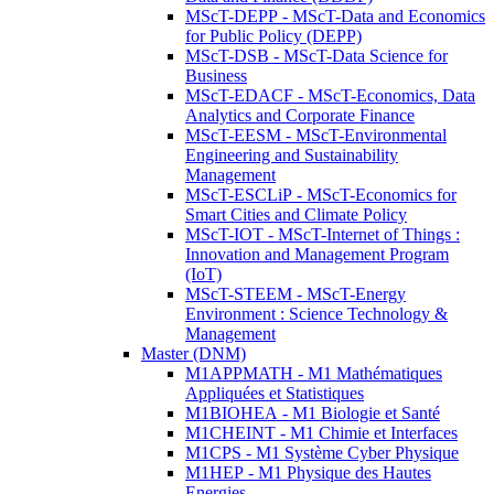
MScT-DEPP - MScT-Data and Economics
for Public Policy (DEPP)
MScT-DSB - MScT-Data Science for
Business
MScT-EDACF - MScT-Economics, Data
Analytics and Corporate Finance
MScT-EESM - MScT-Environmental
Engineering and Sustainability
Management
MScT-ESCLiP - MScT-Economics for
Smart Cities and Climate Policy
MScT-IOT - MScT-Internet of Things :
Innovation and Management Program
(IoT)
MScT-STEEM - MScT-Energy
Environment : Science Technology &
Management
Master (DNM)
M1APPMATH - M1 Mathématiques
Appliquées et Statistiques
M1BIOHEA - M1 Biologie et Santé
M1CHEINT - M1 Chimie et Interfaces
M1CPS - M1 Système Cyber Physique
M1HEP - M1 Physique des Hautes
Energies