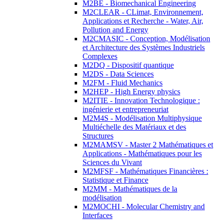
M2BE - Biomechanical Engineering
M2CLEAR - CLimat, Environnement,
Applications et Recherche - Water, Air,
Pollution and Energy
M2CMASIC - Conception, Modélisation
et Architecture des Systèmes Industriels
Complexes
M2DQ - Dispositif quantique
M2DS - Data Sciences
M2FM - Fluid Mechanics
M2HEP - High Energy physics
M2ITIE - Innovation Technologique :
ingénierie et entrepreneuriat
M2M4S - Modélisation Multiphysique
Multiéchelle des Matériaux et des
Structures
M2MAMSV - Master 2 Mathématiques et
Applications - Mathématiques pour les
Sciences du Vivant
M2MFSF - Mathématiques Financières :
Statistique et Finance
M2MM - Mathématiques de la
modélisation
M2MOCHI - Molecular Chemistry and
Interfaces