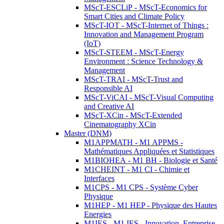
MScT-ESCLiP - MScT-Economics for
Smart Cities and Climate Policy
MScT-IOT - MScT-Internet of Things :
Innovation and Management Program
(IoT)
MScT-STEEM - MScT-Energy
Environment : Science Technology &
Management
MScT-TRAI - MScT-Trust and
Responsible AI
MScT-ViCAI - MScT-Visual Computing
and Creative AI
MScT-XCin - MScT-Extended
Cinematography XCin
Master (DNM)
M1APPMATH - M1 APPMS -
Mathématiques Appliquées et Statistiques
M1BIOHEA - M1 BH - Biologie et Santé
M1CHEINT - M1 CI - Chimie et
Interfaces
M1CPS - M1 CPS - Système Cyber
Physique
M1HEP - M1 HEP - Physique des Hautes
Energies
M1IES - M1 IES - Innovation, Entreprise