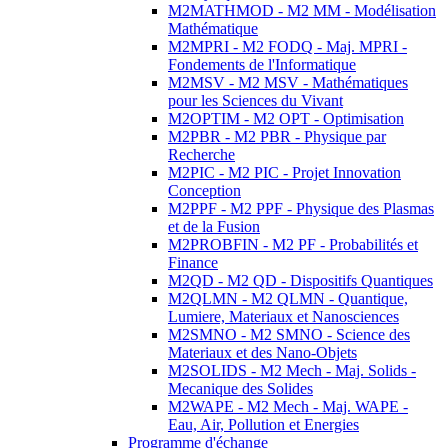
M2MATHMOD - M2 MM - Modélisation
Mathématique
M2MPRI - M2 FODQ - Maj. MPRI -
Fondements de l'Informatique
M2MSV - M2 MSV - Mathématiques
pour les Sciences du Vivant
M2OPTIM - M2 OPT - Optimisation
M2PBR - M2 PBR - Physique par
Recherche
M2PIC - M2 PIC - Projet Innovation
Conception
M2PPF - M2 PPF - Physique des Plasmas
et de la Fusion
M2PROBFIN - M2 PF - Probabilités et
Finance
M2QD - M2 QD - Dispositifs Quantiques
M2QLMN - M2 QLMN - Quantique,
Lumiere, Materiaux et Nanosciences
M2SMNO - M2 SMNO - Science des
Materiaux et des Nano-Objets
M2SOLIDS - M2 Mech - Maj. Solids -
Mecanique des Solides
M2WAPE - M2 Mech - Maj. WAPE -
Eau, Air, Pollution et Energies
Programme d'échange