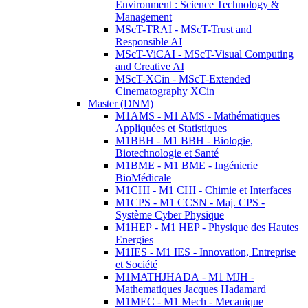
Environment : Science Technology &
Management
MScT-TRAI - MScT-Trust and
Responsible AI
MScT-ViCAI - MScT-Visual Computing
and Creative AI
MScT-XCin - MScT-Extended
Cinematography XCin
Master (DNM)
M1AMS - M1 AMS - Mathématiques
Appliquées et Statistiques
M1BBH - M1 BBH - Biologie,
Biotechnologie et Santé
M1BME - M1 BME - Ingénierie
BioMédicale
M1CHI - M1 CHI - Chimie et Interfaces
M1CPS - M1 CCSN - Maj. CPS -
Système Cyber Physique
M1HEP - M1 HEP - Physique des Hautes
Energies
M1IES - M1 IES - Innovation, Entreprise
et Société
M1MATHJHADA - M1 MJH -
Mathematiques Jacques Hadamard
M1MEC - M1 Mech - Mecanique