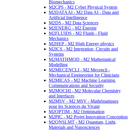
Biomechanics
M2CPS - M2 Cyber Physical System
M2DATAAI - M2 Data AI - Data and
Artificial Intelligence
M2DS - M2 Data Sciences
M2ENERG - M2 Énergie
M2FLUIDS - M2 Fluids - Fluid
Mechanics
M2HEP - M2 High Energy physics
M2ICS - M2 Integration, Circuits and
Systems
M2MATHMOD - M2 Mathematical
Modelling
M2MECENCLI - M2 Mecencli -
Mechanical Engineering for Clinicians
M2MICAS - M2 Machine Learning,
Communications and Security
M2MOCHI - M2 Molecular Chemistry
and Interfaces
M2MSV - M2 MSV - Mathématiques
pour les Sciences du Vivant
M2OPTIM - M2 Optimisation
M2PIC - M2 Projet Innovation Conception
M2QNSLMT - M2 Quantum, Light,
Materials and Nanosciences