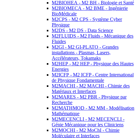
M2BIOHEA - M2 BH - Biologie et Santé
M2BIOMECA - M2 BME - Ingénierie
BioMédicale
M2CPS - M2 CPS - Système Cyber
Physique
M2DS - M2 DS - Data Science
M2FLUIDS - M2 Fluids - Mécanique des
Fluides
M2GI - M2 GI-PLATO - Grandes
installations - Plasmas, Lasers,
Accélérateurs, Tokamaks
M2HEP - M2 HEP - Physique des Hautes
Energies
M2ICFP - M2 ICFP - Centre International
de Physique Fondamentale
M2MACHI - M2 MACHI - Chimie des
Matériaux et Interfaces
M2MARES - M2 PBR - Physique par
Recherche
M2MATHMOD - M2 MM - Modélisation
Mathématique
M2MECENCLI - M2 MECENCLI -
Génie Mécanique pour les Cliniciens
M2MOCHI - M2 MoChI - Chimie
Moléculaire et Interfaces