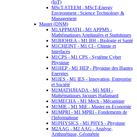
(IoT)
MScT-STEEM - MScT-Energy
Environment : Science Technology &
Management
Master (DNM)
M1APPMATH - M1 APPMS -
Mathématiques Appliquées et Statistiques
M1BIOHEA - M1 BH - Biologie et Santé
M1CHEINT - M1 CI - Chimie et
Interfaces
M1CPS - M1 CPS - Système Cyber
Physique
M1HEP - M1 HEP - Physique des Hautes
Energies
M1IES - M1 IES - Innovation, Entreprise
et Société
M1MATHJHADA - M1 MJH -
Mathématiques Jacques Hadamard
M1MECHA - M1 Mech - Mécanique
M1MIE - M1 MiE - Master en Economie
M1MPRI - M1 MPRI - Fondements de
l'Informatique
M1PHYSICS - M1 PHYS - Physique
M2AAG - M2 AAG - Analyse,
Arithmétique, Géométrie