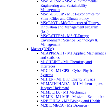
MScT-EESM - MScT-Environmental
Engineering and Sustainability
Management
MScT-ESCLiP - MScT-Economics for
Smart Cities and Climate Policy
MScT-IOT - MScT-Internet of Things :
Innovation and Management Program
(IoT)
MScT-STEEM - MScT-Energy
Environment : Science Technology &
Management
Master (DNM)
M1APPMATH - M1 Applied Mathematics
and statistics
M1CHEINT - M1 Chemistry and
Interfaces
M1CPS - M1 CPS - Cyber Physical
Systems
M1HEP - M1 High Energy Physics
M1MATHJHADA - M1 Mathematiques
Jacques Hadamard
M1MECHA - M1 Mechanics
M1MIE - M1 MIE - Master in Economics
M2BIOHEA - M2 Biology and Health
M2BIOMECA - M2 Biomeca -