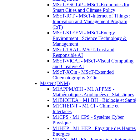
MScT-ESCLiP - MScT-Economics for
Smart Cities and Climate Policy
MScT-IOT - MScT-Internet of Things :
Innovation and Management Program
(IoT)
MScT-STEEM - MScT-Energy
Environment : Science Technology &
Management
MScT-TRAI - MScT-Trust and
Responsible AI
MScT-ViCAI - MScT-Visual Computing
and Creative AI
MScT-XCin - MScT-Extended
Cinematography XCin
Master (DNM)
M1APPMATH - M1 APPMS -
Mathématiques Appliquées et Statistiques
M1BIOHEA - M1 BH - Biologie et Santé
M1CHEINT - M1 CI - Chimie et
Interfaces
M1CPS - M1 CPS - Système Cyber
Physique
M1HEP - M1 HEP - Physique des Hautes
Energies
M1IES - M1 IES - Innovation, Entreprise