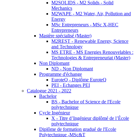
M2SOLIDS - M2 Solids - Solid
Mechanics
M2WAPE - M2 Water, Air, Pollution and
Energy
MSc Entrepreneurs - MSc X-HEC
Entrepreneurs
Mastère spécialisé (Master)
M2REST - Renewable Energy, Science
and Technology
MS ETRE - MS Energies Renouvelables :
Technologies & Entrepreneuriat (Master)
Non Diplomant
ND - Non Diplomant
Programme d'échange
EuroteQ - Diplôme EuroteQ
PEI - Echanges PEI
Catalogue 2021 - 2022
Bachelor
BS - Bachelor of Science de l'Ecole
polytechnique
Cycle Ingénieur
X - Titre d’Ingénieur diplômé de l’École
polytechnique
Diplôme de formation gradué de l'Ecole
Polytechnique -MSc&T