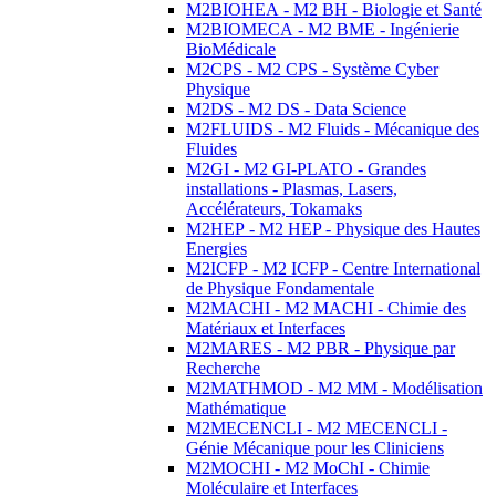
M2BIOHEA - M2 BH - Biologie et Santé
M2BIOMECA - M2 BME - Ingénierie
BioMédicale
M2CPS - M2 CPS - Système Cyber
Physique
M2DS - M2 DS - Data Science
M2FLUIDS - M2 Fluids - Mécanique des
Fluides
M2GI - M2 GI-PLATO - Grandes
installations - Plasmas, Lasers,
Accélérateurs, Tokamaks
M2HEP - M2 HEP - Physique des Hautes
Energies
M2ICFP - M2 ICFP - Centre International
de Physique Fondamentale
M2MACHI - M2 MACHI - Chimie des
Matériaux et Interfaces
M2MARES - M2 PBR - Physique par
Recherche
M2MATHMOD - M2 MM - Modélisation
Mathématique
M2MECENCLI - M2 MECENCLI -
Génie Mécanique pour les Cliniciens
M2MOCHI - M2 MoChI - Chimie
Moléculaire et Interfaces