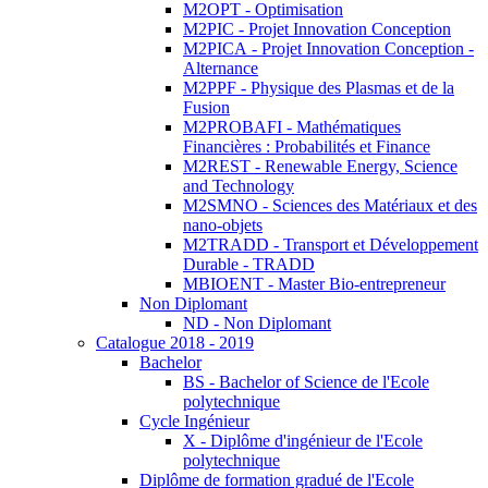
M2OPT - Optimisation
M2PIC - Projet Innovation Conception
M2PICA - Projet Innovation Conception -
Alternance
M2PPF - Physique des Plasmas et de la
Fusion
M2PROBAFI - Mathématiques
Financières : Probabilités et Finance
M2REST - Renewable Energy, Science
and Technology
M2SMNO - Sciences des Matériaux et des
nano-objets
M2TRADD - Transport et Développement
Durable - TRADD
MBIOENT - Master Bio-entrepreneur
Non Diplomant
ND - Non Diplomant
Catalogue 2018 - 2019
Bachelor
BS - Bachelor of Science de l'Ecole
polytechnique
Cycle Ingénieur
X - Diplôme d'ingénieur de l'Ecole
polytechnique
Diplôme de formation gradué de l'Ecole