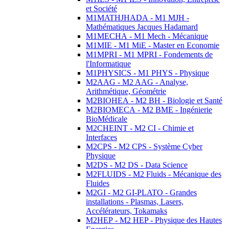
et Société
M1MATHJHADA - M1 MJH -
Mathématiques Jacques Hadamard
M1MECHA - M1 Mech - Mécanique
M1MIE - M1 MiE - Master en Economie
M1MPRI - M1 MPRI - Fondements de
l'Informatique
M1PHYSICS - M1 PHYS - Physique
M2AAG - M2 AAG - Analyse,
Arithmétique, Géométrie
M2BIOHEA - M2 BH - Biologie et Santé
M2BIOMECA - M2 BME - Ingénierie
BioMédicale
M2CHEINT - M2 CI - Chimie et
Interfaces
M2CPS - M2 CPS - Système Cyber
Physique
M2DS - M2 DS - Data Science
M2FLUIDS - M2 Fluids - Mécanique des
Fluides
M2GI - M2 GI-PLATO - Grandes
installations - Plasmas, Lasers,
Accélérateurs, Tokamaks
M2HEP - M2 HEP - Physique des Hautes