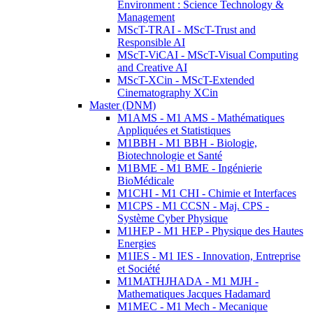
Environment : Science Technology &
Management
MScT-TRAI - MScT-Trust and
Responsible AI
MScT-ViCAI - MScT-Visual Computing
and Creative AI
MScT-XCin - MScT-Extended
Cinematography XCin
Master (DNM)
M1AMS - M1 AMS - Mathématiques
Appliquées et Statistiques
M1BBH - M1 BBH - Biologie,
Biotechnologie et Santé
M1BME - M1 BME - Ingénierie
BioMédicale
M1CHI - M1 CHI - Chimie et Interfaces
M1CPS - M1 CCSN - Maj. CPS -
Système Cyber Physique
M1HEP - M1 HEP - Physique des Hautes
Energies
M1IES - M1 IES - Innovation, Entreprise
et Société
M1MATHJHADA - M1 MJH -
Mathematiques Jacques Hadamard
M1MEC - M1 Mech - Mecanique