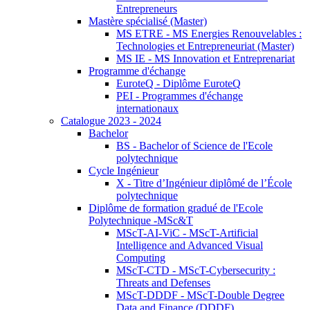
Entrepreneurs
Mastère spécialisé (Master)
MS ETRE - MS Energies Renouvelables :
Technologies et Entrepreneuriat (Master)
MS IE - MS Innovation et Entreprenariat
Programme d'échange
EuroteQ - Diplôme EuroteQ
PEI - Programmes d'échange
internationaux
Catalogue 2023 - 2024
Bachelor
BS - Bachelor of Science de l'Ecole
polytechnique
Cycle Ingénieur
X - Titre d’Ingénieur diplômé de l’École
polytechnique
Diplôme de formation gradué de l'Ecole
Polytechnique -MSc&T
MScT-AI-ViC - MScT-Artificial
Intelligence and Advanced Visual
Computing
MScT-CTD - MScT-Cybersecurity :
Threats and Defenses
MScT-DDDF - MScT-Double Degree
Data and Finance (DDDF)