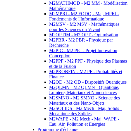
M2MATHMOD - M2 MM - Modélisation
Mathématique
M2MPRI - M2 FODQ - Maj. MPRI -
Fondements de l'Informatique
M2MSV - M2 MSV - Mathématiques
pour les Sciences du Vivant
M2OPTIM - M2 OPT - Optimisation
M2PBR - M2 PBR - Physique par
Recherche
M2PIC - M2 PIC - Projet Innovation
Conception
M2PPF - M2 PPF - Physique des Plasmas
et de la Fusion
M2PROBFIN - M2 PF - Probabilités et
Finance
M2QD - M2 QD - Dispositifs Quantiques
M2QLMN - M2 QLMN - Quantique,
Lumiere, Materiaux et Nanosciences
M2SMNO - M2 SMNO - Science des
Materiaux et des Nano-Objets
M2SOLIDS - M2 Mech - Maj. Solids -
Mecanique des Solides
M2WAPE - M2 Mech - Maj. WAPE -
Eau, Air, Pollution et Energies
Programme d'échange