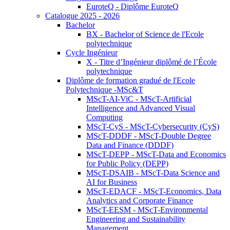
EuroteQ - Diplôme EuroteQ
Catalogue 2025 - 2026
Bachelor
BX - Bachelor of Science de l'Ecole
polytechnique
Cycle Ingénieur
X - Titre d’Ingénieur diplômé de l’École
polytechnique
Diplôme de formation gradué de l'Ecole
Polytechnique -MSc&T
MScT-AI-ViC - MScT-Artificial
Intelligence and Advanced Visual
Computing
MScT-CyS - MScT-Cybersecurity (CyS)
MScT-DDDF - MScT-Double Degree
Data and Finance (DDDF)
MScT-DEPP - MScT-Data and Economics
for Public Policy (DEPP)
MScT-DSAIB - MScT-Data Science and
AI for Business
MScT-EDACF - MScT-Economics, Data
Analytics and Corporate Finance
MScT-EESM - MScT-Environmental
Engineering and Sustainability
Management