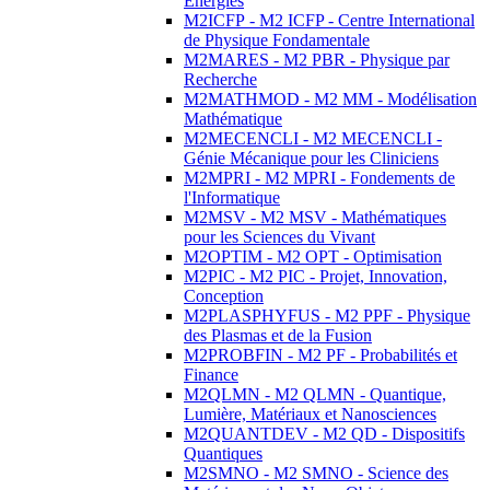
Energies
M2ICFP - M2 ICFP - Centre International
de Physique Fondamentale
M2MARES - M2 PBR - Physique par
Recherche
M2MATHMOD - M2 MM - Modélisation
Mathématique
M2MECENCLI - M2 MECENCLI -
Génie Mécanique pour les Cliniciens
M2MPRI - M2 MPRI - Fondements de
l'Informatique
M2MSV - M2 MSV - Mathématiques
pour les Sciences du Vivant
M2OPTIM - M2 OPT - Optimisation
M2PIC - M2 PIC - Projet, Innovation,
Conception
M2PLASPHYFUS - M2 PPF - Physique
des Plasmas et de la Fusion
M2PROBFIN - M2 PF - Probabilités et
Finance
M2QLMN - M2 QLMN - Quantique,
Lumière, Matériaux et Nanosciences
M2QUANTDEV - M2 QD - Dispositifs
Quantiques
M2SMNO - M2 SMNO - Science des