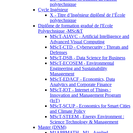
polytechnique
Cycle Ingénieur
X - Titre d’Ingénieur diplômé de l’École
polytechnique
Diplôme de formation gradué de l'Ecole
Polytechnique -MSc&T
MScT-AIAVC - Artificial Intelligence and
Advanced Visual Computing
MScT-CTD - Cybersecurity : Threats and
Defenses
MScT-DSB - Data Science for Business
MScT-ECOSEM - Environmental
Engineering and Sustainability
Management
MScT-EDACF - Economics, Data
Analytics and Corporate Finance
MScT-IOT - Internet of Things :
Innovation and Management Program
(IoT)
MScT-SCUP - Economics for Smart Cities
and Climate Policy
MScT-STEEM - Energy Environment :
Science Technology & Management
Master (DNM)
M1APPMATH - M1 - Applied