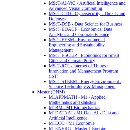
MScT-AI-ViC - Artificial Intelligence and
Advanced Visual Computing
MScT-CTD - Cybersecurity : Threats and
Defenses
MScT-DSB - Data Science for Business
MScT-EDACF - Economics, Data
Analytics and Corporate Finance
MScT-EESM - Environmental
Engineering and Sustainability
Management
MScT-ESCLiP - Economics for Smart
Cities and Climate Policy
MScT-IOT - Internet of Things :
Innovation and Management Program
(IoT)
MScT-STEEM - Energy Environment :
Science Technology & Management
Master (DNM)
M1APPMATH - M1 - Applied
Mathematics and statistics
M1BM - M1 Biomechanics
M1DATAAI - M1 Data AI - Data and
Artificial Intelligence
M1ECO - M1 Economie
M1ENERG - Master 1 Énergie