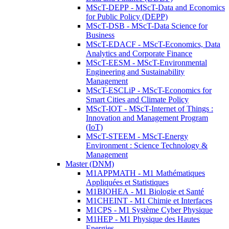
MScT-DEPP - MScT-Data and Economics
for Public Policy (DEPP)
MScT-DSB - MScT-Data Science for
Business
MScT-EDACF - MScT-Economics, Data
Analytics and Corporate Finance
MScT-EESM - MScT-Environmental
Engineering and Sustainability
Management
MScT-ESCLiP - MScT-Economics for
Smart Cities and Climate Policy
MScT-IOT - MScT-Internet of Things :
Innovation and Management Program
(IoT)
MScT-STEEM - MScT-Energy
Environment : Science Technology &
Management
Master (DNM)
M1APPMATH - M1 Mathématiques
Appliquées et Statistiques
M1BIOHEA - M1 Biologie et Santé
M1CHEINT - M1 Chimie et Interfaces
M1CPS - M1 Système Cyber Physique
M1HEP - M1 Physique des Hautes
Energies