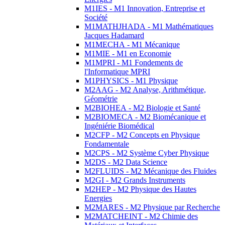
M1IES - M1 Innovation, Entreprise et
Société
M1MATHJHADA - M1 Mathématiques
Jacques Hadamard
M1MECHA - M1 Mécanique
M1MIE - M1 en Economie
M1MPRI - M1 Fondements de
l'Informatique MPRI
M1PHYSICS - M1 Physique
M2AAG - M2 Analyse, Arithmétique,
Géométrie
M2BIOHEA - M2 Biologie et Santé
M2BIOMECA - M2 Biomécanique et
Ingéniérie Biomédical
M2CFP - M2 Concepts en Physique
Fondamentale
M2CPS - M2 Système Cyber Physique
M2DS - M2 Data Science
M2FLUIDS - M2 Mécanique des Fluides
M2GI - M2 Grands Instruments
M2HEP - M2 Physique des Hautes
Energies
M2MARES - M2 Physique par Recherche
M2MATCHEINT - M2 Chimie des