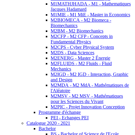
M1MATHJHADA - M1 - Mathematiques
Jacques Hadamard
M1MIE - M1 MiE - Master in Economics
M2BIOMECA - M2 Biomeca -
Biomechanics
M2BM - M2 Biomechanics
M2CFP - M2 CFP - Concepts in
Fundamental Physics
M2CPS - Cyber Physical System
M2DS - Data Sciences
M2ENERG - Master 2 Énergie
M2FLUIDS - M2 Fluids - Fluid
Mechanics
M2IGD - M2 IGD - Interaction, Graphic
and Design
M2MDA - M2 MdA - Mathématiques de
l'Aléatoire
M2MSV - M2 MSV - Mathématiques
pour les Sciences du Vivant
M2PIC - Projet Innovation Conception
Programme d'échange
PEI - Echanges PEI
Catalogue 2020 - 2021
Bachelor
BS - Bachelor of Science de l'Ecole