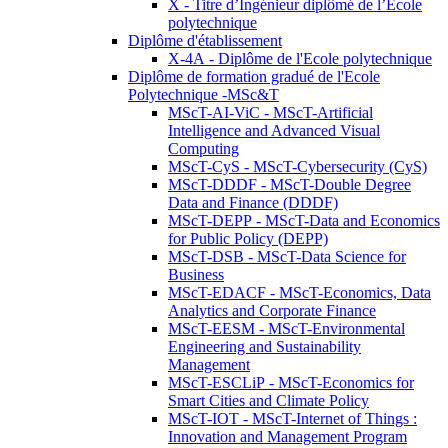
X - Titre d’Ingénieur diplômé de l’École
polytechnique
Diplôme d'établissement
X-4A - Diplôme de l'Ecole polytechnique
Diplôme de formation gradué de l'Ecole
Polytechnique -MSc&T
MScT-AI-ViC - MScT-Artificial
Intelligence and Advanced Visual
Computing
MScT-CyS - MScT-Cybersecurity (CyS)
MScT-DDDF - MScT-Double Degree
Data and Finance (DDDF)
MScT-DEPP - MScT-Data and Economics
for Public Policy (DEPP)
MScT-DSB - MScT-Data Science for
Business
MScT-EDACF - MScT-Economics, Data
Analytics and Corporate Finance
MScT-EESM - MScT-Environmental
Engineering and Sustainability
Management
MScT-ESCLiP - MScT-Economics for
Smart Cities and Climate Policy
MScT-IOT - MScT-Internet of Things :
Innovation and Management Program