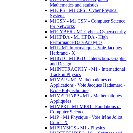
Mathematics and statistics
M1CPS - M1 CPS - Cyber Physical
Systems
M1CSN - M1 CSN - Computer Science
for Networks
M1CYBER - M1 Cyber - Cybersecurity
M1HPDA - M1 HPDA - High
Performance Data Analytics
M1I - M1 Informatique - Voie Jacques
Herbrand - X
M1IGD - M1 IGD - Interaction, Graphic
and Design
M1INTTRACPHY - M1 - International
Track in Physics
M1MAP - M1 Mathématiques et
Applications - Voie Jacques Hadamard -
École Polytechnique
M1MATHAPP - M1 - Mathématiques
Appliquées
M1MPRI - M1 MPRI - Foudations of
Computer Science
M1P - M1 Physique - Voie Irène Joliot
Curie - X
M1PHYSICS - M1 - Physics