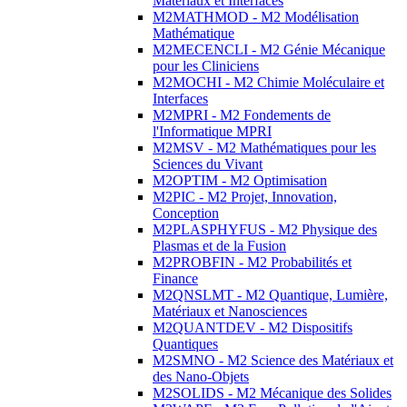
Matériaux et Interfaces
M2MATHMOD - M2 Modélisation
Mathématique
M2MECENCLI - M2 Génie Mécanique
pour les Cliniciens
M2MOCHI - M2 Chimie Moléculaire et
Interfaces
M2MPRI - M2 Fondements de
l'Informatique MPRI
M2MSV - M2 Mathématiques pour les
Sciences du Vivant
M2OPTIM - M2 Optimisation
M2PIC - M2 Projet, Innovation,
Conception
M2PLASPHYFUS - M2 Physique des
Plasmas et de la Fusion
M2PROBFIN - M2 Probabilités et
Finance
M2QNSLMT - M2 Quantique, Lumière,
Matériaux et Nanosciences
M2QUANTDEV - M2 Dispositifs
Quantiques
M2SMNO - M2 Science des Matériaux et
des Nano-Objets
M2SOLIDS - M2 Mécanique des Solides