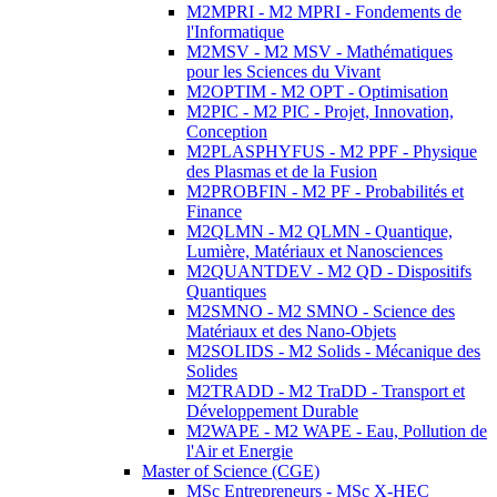
M2MPRI - M2 MPRI - Fondements de
l'Informatique
M2MSV - M2 MSV - Mathématiques
pour les Sciences du Vivant
M2OPTIM - M2 OPT - Optimisation
M2PIC - M2 PIC - Projet, Innovation,
Conception
M2PLASPHYFUS - M2 PPF - Physique
des Plasmas et de la Fusion
M2PROBFIN - M2 PF - Probabilités et
Finance
M2QLMN - M2 QLMN - Quantique,
Lumière, Matériaux et Nanosciences
M2QUANTDEV - M2 QD - Dispositifs
Quantiques
M2SMNO - M2 SMNO - Science des
Matériaux et des Nano-Objets
M2SOLIDS - M2 Solids - Mécanique des
Solides
M2TRADD - M2 TraDD - Transport et
Développement Durable
M2WAPE - M2 WAPE - Eau, Pollution de
l'Air et Energie
Master of Science (CGE)
MSc Entrepreneurs - MSc X-HEC