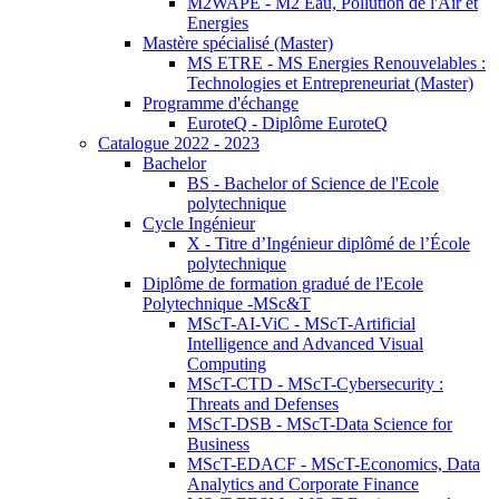
M2WAPE - M2 Eau, Pollution de l'Air et
Energies
Mastère spécialisé (Master)
MS ETRE - MS Energies Renouvelables :
Technologies et Entrepreneuriat (Master)
Programme d'échange
EuroteQ - Diplôme EuroteQ
Catalogue 2022 - 2023
Bachelor
BS - Bachelor of Science de l'Ecole
polytechnique
Cycle Ingénieur
X - Titre d’Ingénieur diplômé de l’École
polytechnique
Diplôme de formation gradué de l'Ecole
Polytechnique -MSc&T
MScT-AI-ViC - MScT-Artificial
Intelligence and Advanced Visual
Computing
MScT-CTD - MScT-Cybersecurity :
Threats and Defenses
MScT-DSB - MScT-Data Science for
Business
MScT-EDACF - MScT-Economics, Data
Analytics and Corporate Finance