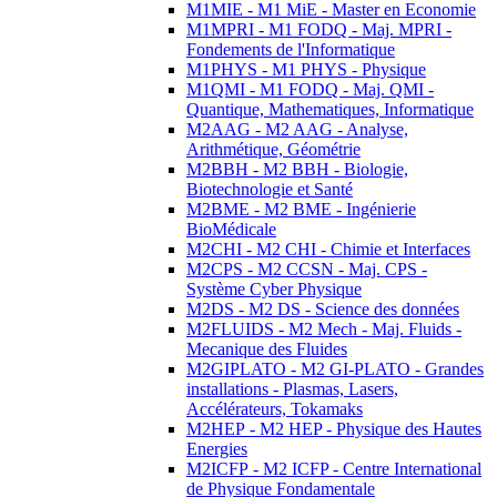
M1MIE - M1 MiE - Master en Economie
M1MPRI - M1 FODQ - Maj. MPRI -
Fondements de l'Informatique
M1PHYS - M1 PHYS - Physique
M1QMI - M1 FODQ - Maj. QMI -
Quantique, Mathematiques, Informatique
M2AAG - M2 AAG - Analyse,
Arithmétique, Géométrie
M2BBH - M2 BBH - Biologie,
Biotechnologie et Santé
M2BME - M2 BME - Ingénierie
BioMédicale
M2CHI - M2 CHI - Chimie et Interfaces
M2CPS - M2 CCSN - Maj. CPS -
Système Cyber Physique
M2DS - M2 DS - Science des données
M2FLUIDS - M2 Mech - Maj. Fluids -
Mecanique des Fluides
M2GIPLATO - M2 GI-PLATO - Grandes
installations - Plasmas, Lasers,
Accélérateurs, Tokamaks
M2HEP - M2 HEP - Physique des Hautes
Energies
M2ICFP - M2 ICFP - Centre International
de Physique Fondamentale