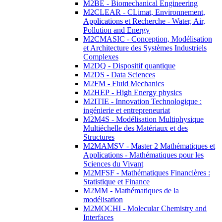
M2BE - Biomechanical Engineering
M2CLEAR - CLimat, Environnement,
Applications et Recherche - Water, Air,
Pollution and Energy
M2CMASIC - Conception, Modélisation
et Architecture des Systèmes Industriels
Complexes
M2DQ - Dispositif quantique
M2DS - Data Sciences
M2FM - Fluid Mechanics
M2HEP - High Energy physics
M2ITIE - Innovation Technologique :
ingénierie et entrepreneuriat
M2M4S - Modélisation Multiphysique
Multiéchelle des Matériaux et des
Structures
M2MAMSV - Master 2 Mathématiques et
Applications - Mathématiques pour les
Sciences du Vivant
M2MFSF - Mathématiques Financières :
Statistique et Finance
M2MM - Mathématiques de la
modélisation
M2MOCHI - Molecular Chemistry and
Interfaces