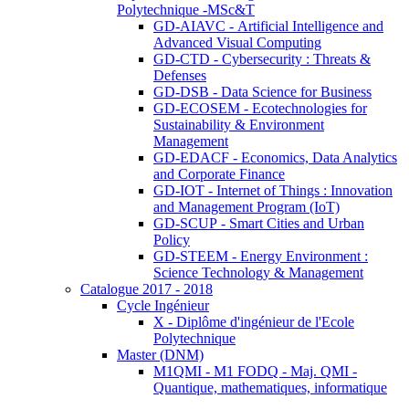
Polytechnique -MSc&T
GD-AIAVC - Artificial Intelligence and
Advanced Visual Computing
GD-CTD - Cybersecurity : Threats &
Defenses
GD-DSB - Data Science for Business
GD-ECOSEM - Ecotechnologies for
Sustainability & Environment
Management
GD-EDACF - Economics, Data Analytics
and Corporate Finance
GD-IOT - Internet of Things : Innovation
and Management Program (IoT)
GD-SCUP - Smart Cities and Urban
Policy
GD-STEEM - Energy Environment :
Science Technology & Management
Catalogue 2017 - 2018
Cycle Ingénieur
X - Diplôme d'ingénieur de l'Ecole
Polytechnique
Master (DNM)
M1QMI - M1 FODQ - Maj. QMI -
Quantique, mathematiques, informatique