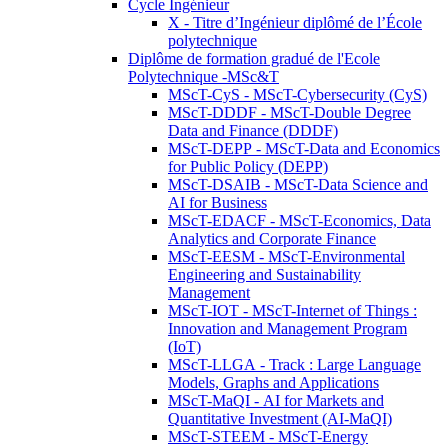
Cycle Ingénieur
X - Titre d’Ingénieur diplômé de l’École
polytechnique
Diplôme de formation gradué de l'Ecole
Polytechnique -MSc&T
MScT-CyS - MScT-Cybersecurity (CyS)
MScT-DDDF - MScT-Double Degree
Data and Finance (DDDF)
MScT-DEPP - MScT-Data and Economics
for Public Policy (DEPP)
MScT-DSAIB - MScT-Data Science and
AI for Business
MScT-EDACF - MScT-Economics, Data
Analytics and Corporate Finance
MScT-EESM - MScT-Environmental
Engineering and Sustainability
Management
MScT-IOT - MScT-Internet of Things :
Innovation and Management Program
(IoT)
MScT-LLGA - Track : Large Language
Models, Graphs and Applications
MScT-MaQI - AI for Markets and
Quantitative Investment (AI-MaQI)
MScT-STEEM - MScT-Energy