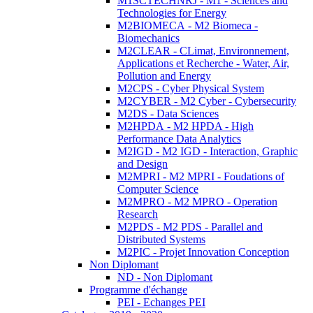
M1SCTECHNRJ - M1 - Sciences and
Technologies for Energy
M2BIOMECA - M2 Biomeca -
Biomechanics
M2CLEAR - CLimat, Environnement,
Applications et Recherche - Water, Air,
Pollution and Energy
M2CPS - Cyber Physical System
M2CYBER - M2 Cyber - Cybersecurity
M2DS - Data Sciences
M2HPDA - M2 HPDA - High
Performance Data Analytics
M2IGD - M2 IGD - Interaction, Graphic
and Design
M2MPRI - M2 MPRI - Foudations of
Computer Science
M2MPRO - M2 MPRO - Operation
Research
M2PDS - M2 PDS - Parallel and
Distributed Systems
M2PIC - Projet Innovation Conception
Non Diplomant
ND - Non Diplomant
Programme d'échange
PEI - Echanges PEI