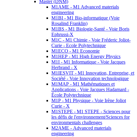
Master (DNM)
M1AME - M1 Advanced materials
engineering
M1BI - M1 Bio-informatique (Voie
Rosalind Franklin)
M1BS - M1 Biologie-Santé - Voie Boris
Ephrussi-X
M1C - M1 Chimie - Voie Fréderic Joliot-
Curie - Ecole Polytechnique
M1ECO - M1 Economie
M1HEP - M1 High Energy Physics
M1I - M1 Informatique - Voie Jacques
Herbrand - X
M1IESVIT - M1 Innovation, Entreprise, et
Société - Voie Innovation technologique
M1MAP - M1 Mathématiques et
Applications - Voie Jacques Hadamard -
École Polytechnique
M1P - M1 Physique - Voie Irène Joliot
Curie - X
M1STEPE - M1 STEPE - Sciences pour
les défis de l'environnement/Sciences for
environmentals challenges
M2AME - Advanced materials
engineering