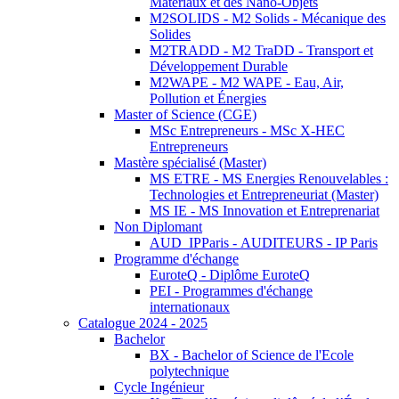
Matériaux et des Nano-Objets
M2SOLIDS - M2 Solids - Mécanique des
Solides
M2TRADD - M2 TraDD - Transport et
Développement Durable
M2WAPE - M2 WAPE - Eau, Air,
Pollution et Énergies
Master of Science (CGE)
MSc Entrepreneurs - MSc X-HEC
Entrepreneurs
Mastère spécialisé (Master)
MS ETRE - MS Energies Renouvelables :
Technologies et Entrepreneuriat (Master)
MS IE - MS Innovation et Entreprenariat
Non Diplomant
AUD_IPParis - AUDITEURS - IP Paris
Programme d'échange
EuroteQ - Diplôme EuroteQ
PEI - Programmes d'échange
internationaux
Catalogue 2024 - 2025
Bachelor
BX - Bachelor of Science de l'Ecole
polytechnique
Cycle Ingénieur