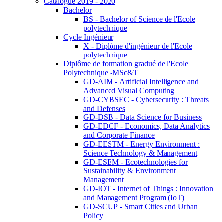
Catalogue 2019 - 2020
Bachelor
BS - Bachelor of Science de l'Ecole
polytechnique
Cycle Ingénieur
X - Diplôme d'ingénieur de l'Ecole
polytechnique
Diplôme de formation gradué de l'Ecole
Polytechnique -MSc&T
GD-AIM - Artificial Intelligence and
Advanced Visual Computing
GD-CYBSEC - Cybersecurity : Threats
and Defenses
GD-DSB - Data Science for Business
GD-EDCF - Economics, Data Analytics
and Corporate Finance
GD-EESTM - Energy Environment :
Science Technology & Management
GD-ESEM - Ecotechnologies for
Sustainability & Environment
Management
GD-IOT - Internet of Things : Innovation
and Management Program (IoT)
GD-SCUP - Smart Cities and Urban
Policy