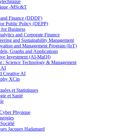
lytechnique
hnique -MSc&T
and Finance (DDDF)
r Public Policy (DEPP)
for Business
ytics and Corporate Finance
ring and Sustainability Management
ovation and Management Program (IoT)
ls, Graphs and Applications
ive Investment (AI-MaQI)
: Science Technology & Management
 AI
 Creative AI
aphy XCin
es et Statistiques
ie et Santé
le
Cyber Physique
nergies
 Société
es Jacques Hadamard