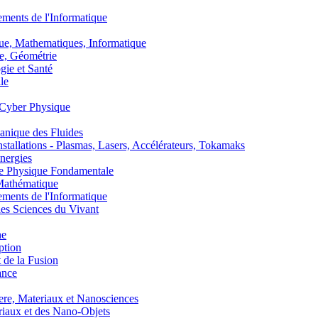
nts de l'Informatique
, Mathematiques, Informatique
, Géométrie
ie et Santé
le
Cyber Physique
nique des Fluides
lations - Plasmas, Lasers, Accélérateurs, Tokamaks
nergies
de Physique Fondamentale
athématique
nts de l'Informatique
s Sciences du Vivant
he
ption
 de la Fusion
ance
, Materiaux et Nanosciences
aux et des Nano-Objets