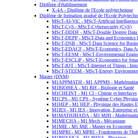
Diplôme d'établissement
X-4A - Diplôme de l'Ecole polytechnique
Diplôme de formation gradué de l'Ecole Polytec
MScT-AI-ViC - MScT-Artificial Intelligen
MScT-CyS - MScT-Cybersecurity (CyS)
MScT-DDDF - MScT-Double Degree Data 
MScT-DEPP - MScT-Data and Economics fo
MScT-DSB - MScT-Data Science for Busin
MScT-EDACF - MScT-Economics, Data Anal
MScT-EESM - MScT-Environmental Enginee
MScT-ESCLiP - MScT-Economics for Smart 
MScT-IOT - MScT-Internet of Things : Inn
MScT-STEEM - MScT-Energy Environment 
Master (DNM)
M1APPMATH - M1 APPMS - Mathématiques A
M1BIOHEA - M1 BH - Biologie et Santé
M1CHEINT - M1 CI - Chimie et Interfaces
M1CPS - M1 CPS - Système Cyber Physiq
M1HEP - M1 HEP - Physique des Hautes E
M1IES - M1 IES - Innovation, Entreprise et
M1MATHJHADA - M1 MJH - Mathématiqu
M1MECHA - M1 Mech - Mécanique
M1MIE - M1 MiE - Master en Economie
M1MPRI - M1 MPRI - Fondements de l'Inf
M1PHYSICS - M1 PHYS - Physique