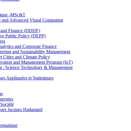
hnique -MSc&T
ce and Advanced Visual Computing
and Finance (DDDF)
r Public Policy (DEPP)
ess
ytics and Corporate Finance
ring and Sustainability Management
Cities and Climate Policy
ovation and Management Program (IoT)
: Science Technology & Management
ppliquées et Statistiques
ue
nergies
 Société
es Jacques Hadamard
ormatique