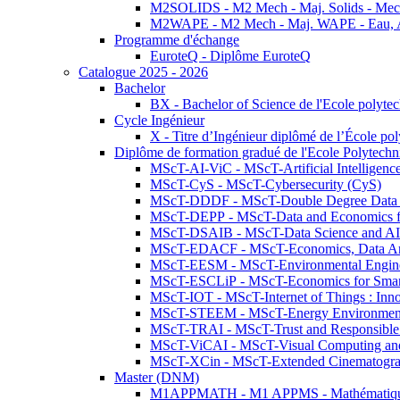
M2SOLIDS - M2 Mech - Maj. Solids - Meca
M2WAPE - M2 Mech - Maj. WAPE - Eau, Air
Programme d'échange
EuroteQ - Diplôme EuroteQ
Catalogue 2025 - 2026
Bachelor
BX - Bachelor of Science de l'Ecole polyte
Cycle Ingénieur
X - Titre d’Ingénieur diplômé de l’École po
Diplôme de formation gradué de l'Ecole Polytec
MScT-AI-ViC - MScT-Artificial Intelligen
MScT-CyS - MScT-Cybersecurity (CyS)
MScT-DDDF - MScT-Double Degree Data 
MScT-DEPP - MScT-Data and Economics fo
MScT-DSAIB - MScT-Data Science and AI 
MScT-EDACF - MScT-Economics, Data Anal
MScT-EESM - MScT-Environmental Enginee
MScT-ESCLiP - MScT-Economics for Smart 
MScT-IOT - MScT-Internet of Things : Inn
MScT-STEEM - MScT-Energy Environment 
MScT-TRAI - MScT-Trust and Responsible
MScT-ViCAI - MScT-Visual Computing and
MScT-XCin - MScT-Extended Cinematogr
Master (DNM)
M1APPMATH - M1 APPMS - Mathématiques A