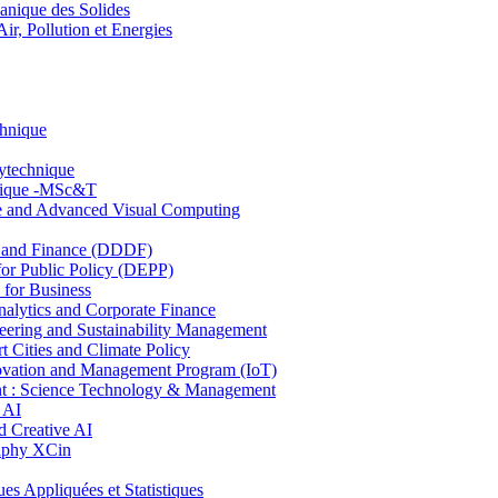
nique des Solides
, Pollution et Energies
chnique
lytechnique
hnique -MSc&T
ce and Advanced Visual Computing
and Finance (DDDF)
r Public Policy (DEPP)
for Business
ytics and Corporate Finance
ring and Sustainability Management
Cities and Climate Policy
ovation and Management Program (IoT)
: Science Technology & Management
 AI
 Creative AI
aphy XCin
ppliquées et Statistiques