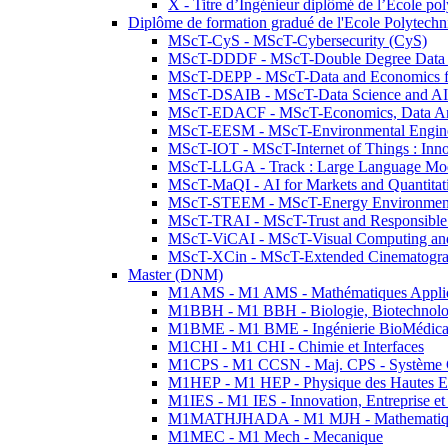
X - Titre d’Ingénieur diplômé de l’École po
Diplôme de formation gradué de l'Ecole Polytec
MScT-CyS - MScT-Cybersecurity (CyS)
MScT-DDDF - MScT-Double Degree Data 
MScT-DEPP - MScT-Data and Economics fo
MScT-DSAIB - MScT-Data Science and AI 
MScT-EDACF - MScT-Economics, Data Anal
MScT-EESM - MScT-Environmental Enginee
MScT-IOT - MScT-Internet of Things : Inn
MScT-LLGA - Track : Large Language Mode
MScT-MaQI - AI for Markets and Quantitat
MScT-STEEM - MScT-Energy Environment 
MScT-TRAI - MScT-Trust and Responsible
MScT-ViCAI - MScT-Visual Computing and
MScT-XCin - MScT-Extended Cinematogr
Master (DNM)
M1AMS - M1 AMS - Mathématiques Appliqué
M1BBH - M1 BBH - Biologie, Biotechnolog
M1BME - M1 BME - Ingénierie BioMédica
M1CHI - M1 CHI - Chimie et Interfaces
M1CPS - M1 CCSN - Maj. CPS - Système 
M1HEP - M1 HEP - Physique des Hautes E
M1IES - M1 IES - Innovation, Entreprise et
M1MATHJHADA - M1 MJH - Mathematiqu
M1MEC - M1 Mech - Mecanique