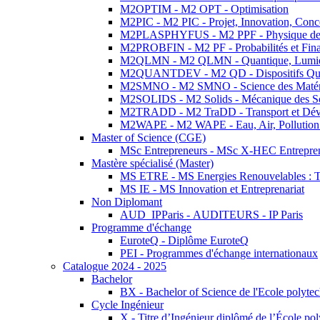
M2OPTIM - M2 OPT - Optimisation
M2PIC - M2 PIC - Projet, Innovation, Conc
M2PLASPHYFUS - M2 PPF - Physique des P
M2PROBFIN - M2 PF - Probabilités et Fin
M2QLMN - M2 QLMN - Quantique, Lumière
M2QUANTDEV - M2 QD - Dispositifs Qua
M2SMNO - M2 SMNO - Science des Matéri
M2SOLIDS - M2 Solids - Mécanique des So
M2TRADD - M2 TraDD - Transport et Dév
M2WAPE - M2 WAPE - Eau, Air, Pollution 
Master of Science (CGE)
MSc Entrepreneurs - MSc X-HEC Entrepre
Mastère spécialisé (Master)
MS ETRE - MS Energies Renouvelables : Tec
MS IE - MS Innovation et Entreprenariat
Non Diplomant
AUD_IPParis - AUDITEURS - IP Paris
Programme d'échange
EuroteQ - Diplôme EuroteQ
PEI - Programmes d'échange internationaux
Catalogue 2024 - 2025
Bachelor
BX - Bachelor of Science de l'Ecole polyte
Cycle Ingénieur
X - Titre d’Ingénieur diplômé de l’École po