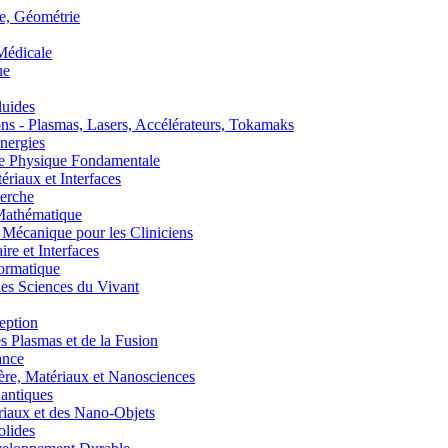
, Géométrie
édicale
ue
uides
s - Plasmas, Lasers, Accélérateurs, Tokamaks
nergies
de Physique Fondamentale
aux et Interfaces
erche
athématique
anique pour les Cliniciens
 et Interfaces
ormatique
s Sciences du Vivant
eption
lasmas et de la Fusion
ance
, Matériaux et Nanosciences
ntiques
aux et des Nano-Objets
lides