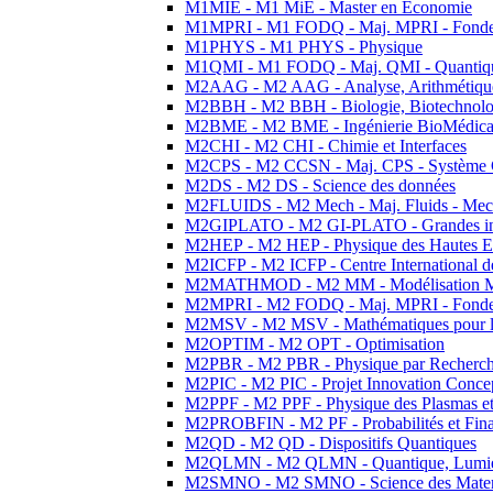
M1MIE - M1 MiE - Master en Economie
M1MPRI - M1 FODQ - Maj. MPRI - Fondeme
M1PHYS - M1 PHYS - Physique
M1QMI - M1 FODQ - Maj. QMI - Quantique
M2AAG - M2 AAG - Analyse, Arithmétique
M2BBH - M2 BBH - Biologie, Biotechnolog
M2BME - M2 BME - Ingénierie BioMédica
M2CHI - M2 CHI - Chimie et Interfaces
M2CPS - M2 CCSN - Maj. CPS - Système 
M2DS - M2 DS - Science des données
M2FLUIDS - M2 Mech - Maj. Fluids - Meca
M2GIPLATO - M2 GI-PLATO - Grandes instal
M2HEP - M2 HEP - Physique des Hautes E
M2ICFP - M2 ICFP - Centre International 
M2MATHMOD - M2 MM - Modélisation M
M2MPRI - M2 FODQ - Maj. MPRI - Fondeme
M2MSV - M2 MSV - Mathématiques pour le
M2OPTIM - M2 OPT - Optimisation
M2PBR - M2 PBR - Physique par Recherc
M2PIC - M2 PIC - Projet Innovation Conce
M2PPF - M2 PPF - Physique des Plasmas et
M2PROBFIN - M2 PF - Probabilités et Fin
M2QD - M2 QD - Dispositifs Quantiques
M2QLMN - M2 QLMN - Quantique, Lumiere
M2SMNO - M2 SMNO - Science des Materi