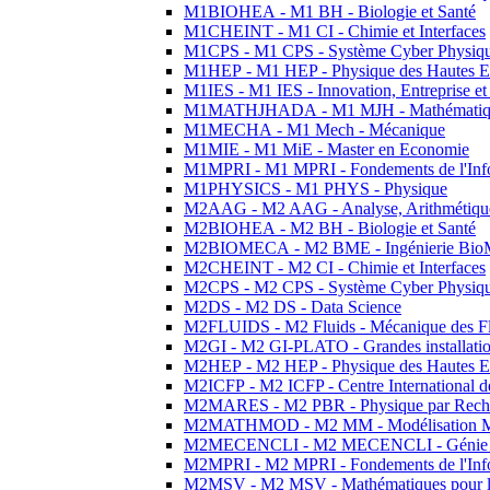
M1BIOHEA - M1 BH - Biologie et Santé
M1CHEINT - M1 CI - Chimie et Interfaces
M1CPS - M1 CPS - Système Cyber Physiq
M1HEP - M1 HEP - Physique des Hautes E
M1IES - M1 IES - Innovation, Entreprise et
M1MATHJHADA - M1 MJH - Mathématiqu
M1MECHA - M1 Mech - Mécanique
M1MIE - M1 MiE - Master en Economie
M1MPRI - M1 MPRI - Fondements de l'Inf
M1PHYSICS - M1 PHYS - Physique
M2AAG - M2 AAG - Analyse, Arithmétique
M2BIOHEA - M2 BH - Biologie et Santé
M2BIOMECA - M2 BME - Ingénierie BioM
M2CHEINT - M2 CI - Chimie et Interfaces
M2CPS - M2 CPS - Système Cyber Physiq
M2DS - M2 DS - Data Science
M2FLUIDS - M2 Fluids - Mécanique des Fl
M2GI - M2 GI-PLATO - Grandes installation
M2HEP - M2 HEP - Physique des Hautes E
M2ICFP - M2 ICFP - Centre International 
M2MARES - M2 PBR - Physique par Rech
M2MATHMOD - M2 MM - Modélisation M
M2MECENCLI - M2 MECENCLI - Génie Méc
M2MPRI - M2 MPRI - Fondements de l'Inf
M2MSV - M2 MSV - Mathématiques pour le