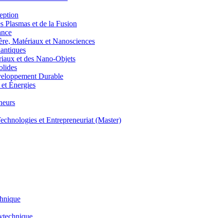
eption
lasmas et de la Fusion
ance
, Matériaux et Nanosciences
ntiques
aux et des Nano-Objets
lides
eloppement Durable
et Énergies
neurs
hnologies et Entrepreneuriat (Master)
chnique
lytechnique