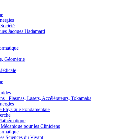
ue
nergies
 Société
es Jacques Hadamard
ormatique
, Géométrie
édicale
ue
uides
s - Plasmas, Lasers, Accélérateurs, Tokamaks
nergies
de Physique Fondamentale
erche
athématique
anique pour les Cliniciens
ormatique
s Sciences du Vivant