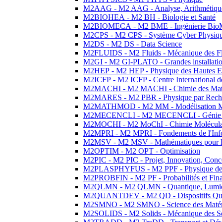
M2AAG - M2 AAG - Analyse, Arithmétique
M2BIOHEA - M2 BH - Biologie et Santé
M2BIOMECA - M2 BME - Ingénierie BioM
M2CPS - M2 CPS - Système Cyber Physiq
M2DS - M2 DS - Data Science
M2FLUIDS - M2 Fluids - Mécanique des Fl
M2GI - M2 GI-PLATO - Grandes installation
M2HEP - M2 HEP - Physique des Hautes E
M2ICFP - M2 ICFP - Centre International 
M2MACHI - M2 MACHI - Chimie des Matéri
M2MARES - M2 PBR - Physique par Rech
M2MATHMOD - M2 MM - Modélisation M
M2MECENCLI - M2 MECENCLI - Génie Méc
M2MOCHI - M2 MoChI - Chimie Moléculaire
M2MPRI - M2 MPRI - Fondements de l'Inf
M2MSV - M2 MSV - Mathématiques pour le
M2OPTIM - M2 OPT - Optimisation
M2PIC - M2 PIC - Projet, Innovation, Conc
M2PLASPHYFUS - M2 PPF - Physique des P
M2PROBFIN - M2 PF - Probabilités et Fin
M2QLMN - M2 QLMN - Quantique, Lumière
M2QUANTDEV - M2 QD - Dispositifs Qua
M2SMNO - M2 SMNO - Science des Matéri
M2SOLIDS - M2 Solids - Mécanique des So