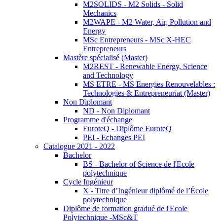
M2SOLIDS - M2 Solids - Solid
Mechanics
M2WAPE - M2 Water, Air, Pollution and
Energy
MSc Entrepreneurs - MSc X-HEC
Entrepreneurs
Mastère spécialisé (Master)
M2REST - Renewable Energy, Science
and Technology
MS ETRE - MS Energies Renouvelables :
Technologies & Entrepreneuriat (Master)
Non Diplomant
ND - Non Diplomant
Programme d'échange
EuroteQ - Diplôme EuroteQ
PEI - Echanges PEI
Catalogue 2021 - 2022
Bachelor
BS - Bachelor of Science de l'Ecole
polytechnique
Cycle Ingénieur
X - Titre d’Ingénieur diplômé de l’École
polytechnique
Diplôme de formation gradué de l'Ecole
Polytechnique -MSc&T