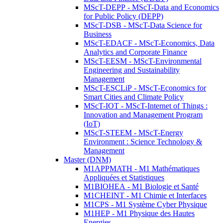
MScT-DEPP - MScT-Data and Economics
for Public Policy (DEPP)
MScT-DSB - MScT-Data Science for
Business
MScT-EDACF - MScT-Economics, Data
Analytics and Corporate Finance
MScT-EESM - MScT-Environmental
Engineering and Sustainability
Management
MScT-ESCLiP - MScT-Economics for
Smart Cities and Climate Policy
MScT-IOT - MScT-Internet of Things :
Innovation and Management Program
(IoT)
MScT-STEEM - MScT-Energy
Environment : Science Technology &
Management
Master (DNM)
M1APPMATH - M1 Mathématiques
Appliquées et Statistiques
M1BIOHEA - M1 Biologie et Santé
M1CHEINT - M1 Chimie et Interfaces
M1CPS - M1 Système Cyber Physique
M1HEP - M1 Physique des Hautes
Energies