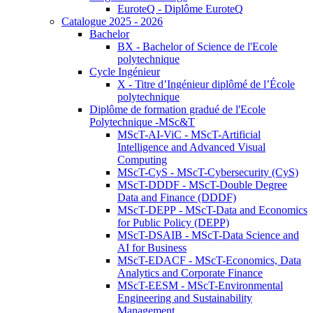
EuroteQ - Diplôme EuroteQ
Catalogue 2025 - 2026
Bachelor
BX - Bachelor of Science de l'Ecole
polytechnique
Cycle Ingénieur
X - Titre d’Ingénieur diplômé de l’École
polytechnique
Diplôme de formation gradué de l'Ecole
Polytechnique -MSc&T
MScT-AI-ViC - MScT-Artificial
Intelligence and Advanced Visual
Computing
MScT-CyS - MScT-Cybersecurity (CyS)
MScT-DDDF - MScT-Double Degree
Data and Finance (DDDF)
MScT-DEPP - MScT-Data and Economics
for Public Policy (DEPP)
MScT-DSAIB - MScT-Data Science and
AI for Business
MScT-EDACF - MScT-Economics, Data
Analytics and Corporate Finance
MScT-EESM - MScT-Environmental
Engineering and Sustainability
Management