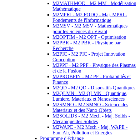
M2MATHMOD - M2 MM - Modélisation
Mathématique
M2MPRI - M2 FODQ - Maj. MPRI -
Fondements de l'Informatique
M2MSV - M2 MSV - Mathématiques
pour les Sciences du Vivant
M2OPTIM - M2 OPT - Optimisation
M2PBR - M2 PBR - Physique par
Recherche
M2PIC - M2 PIC - Projet Innovation
Conception
M2PPF - M2 PPF - Physique des Plasmas
et de la Fusion
M2PROBFIN - M2 PF - Probabilités et
Finance
M2QD - M2 QD - Dispositifs Quantiques
M2QLMN - M2 QLMN - Quantique,
Lumiere, Materiaux et Nanosciences
M2SMNO - M2 SMNO - Science des
Materiaux et des Nano-Objets
M2SOLIDS - M2 Mech - Maj. Solids -
Mecanique des Solides
M2WAPE - M2 Mech - Maj. WAPE -
Eau, Air, Pollution et Energies
Programme d'échange