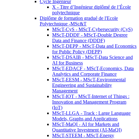
Cycle Ingénieur
X - Titre d’Ingénieur diplômé de l’École
polytechnique
Diplôme de formation gradué de l'Ecole
Polytechnique -MSc&T
MScT-CyS - MScT-Cybersecurity (CyS)
MScT-DDDF - MScT-Double Degree
Data and Finance (DDDF)
MScT-DEPP - MScT-Data and Economics
for Public Policy (DEPP)
MScT-DSAIB - MScT-Data Science and
AI for Business
MScT-EDACF - MScT-Economics, Data
Analytics and Corporate Finance
MScT-EESM - MScT-Environmental
Engineering and Sustainability
Management
MScT-IOT - MScT-Internet of Things :
Innovation and Management Program
(IoT)
MScT-LLGA - Track : Large Language
Models, Graphs and Applications
MScT-MaQI - AI for Markets and
Quantitative Investment (AI-MaQI)
MScT-STEEM - MScT-Energy