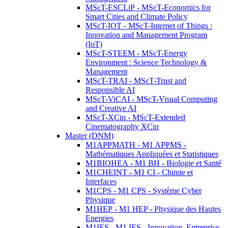
MScT-ESCLiP - MScT-Economics for
Smart Cities and Climate Policy
MScT-IOT - MScT-Internet of Things :
Innovation and Management Program
(IoT)
MScT-STEEM - MScT-Energy
Environment : Science Technology &
Management
MScT-TRAI - MScT-Trust and
Responsible AI
MScT-ViCAI - MScT-Visual Computing
and Creative AI
MScT-XCin - MScT-Extended
Cinematography XCin
Master (DNM)
M1APPMATH - M1 APPMS -
Mathématiques Appliquées et Statistiques
M1BIOHEA - M1 BH - Biologie et Santé
M1CHEINT - M1 CI - Chimie et
Interfaces
M1CPS - M1 CPS - Système Cyber
Physique
M1HEP - M1 HEP - Physique des Hautes
Energies
M1IES - M1 IES - Innovation, Entreprise