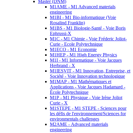
Master (DNM)
M1AME - M1 Advanced materials
engineering
M1BI - M1 Bio-informatique (Voie
Rosalind Franklin)
M1BS - M1 Biologie-Santé - Voie Boris
Ephrussi-X
M1C - M1 Chimie - Voie Fréderic Joliot-
Curie - Ecole Polytechnique
M1ECO - M1 Economie
M1HEP - M1 High Energy Physics
M1I - M1 Informatique - Voie Jacques
Herbrand - X
M1IESVIT - M1 Innovation, Entreprise, et
Société - Voie Innovation technologique
M1MAP - M1 Mathématiques et
Applications - Voie Jacques Hadamard -
École Polytechnique
M1P - M1 Physique - Voie Irène Joliot
Curie - X
M1STEPE - M1 STEPE - Sciences pour
les défis de l'environnement/Sciences for
environmentals challenges
M2AME - Advanced materials
engineering