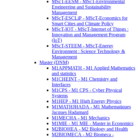
MScT-EESM - MScT-Environmental
Engineering and Sustainability
Management
MScT-ESCLiP - MScT-Economics for
Smart Cities and Climate Policy
MScT-IOT - MScT-Internet of Things :
Innovation and Management Program
(IoT)
MScT-STEEM - MScT-Energy
Environment : Science Technology &
Management
Master (DNM)
M1APPMATH - M1 Applied Mathematics
and statistics
M1CHEINT - M1 Chemistry and
Interfaces
M1CPS - M1 CPS - Cyber Physical
Systems
M1HEP - M1 High Energy Physics
M1MATHJHADA - M1 Mathematiques
Jacques Hadamard
M1MECHA - M1 Mechanics
M1MIE - M1 MIE - Master in Economics
M2BIOHEA - M2 Biology and Health
M2BIOMECA - M2 Biomeca -