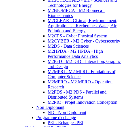
M1SCTECHNRJ - M1 - Sciences and
Technologies for Energy
M2BIOMECA - M2 Biomeca -
Biomechanics
M2CLEAR - CLimat, Environnement,
Applications et Recherche - Water, Air,
Pollution and Energy
M2CPS - Cyber Physical System
M2CYBER - M2 Cyber - Cybersecurity
M2DS - Data Sciences
M2HPDA - M2 HPDA - High
Performance Data Analytics
M2IGD - M2 IGD - Interaction, Graphic
and Design
M2MPRI - M2 MPRI - Foudations of
Computer Science
M2MPRO - M2 MPRO - Operation
Research
M2PDS - M2 PDS - Parallel and
Distributed Systems
M2PIC - Projet Innovation Conception
Non Diplomant
ND - Non Diplomant
Programme d'échange
PEI - Echanges PEI