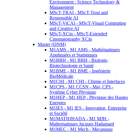
Environment : Science Technology &
Management
MScT-TRAI - MScT-Trust and
Responsible AI
MScT-ViCAI - MScT-Visual Computing
and Creative AI
MScT-XCin - MScT-Extended
Cinematography XCin
Master (DNM)
M1AMS - M1 AMS - Mathématiques
Appliquées et Statistiques
M1BBH - M1 BBH - Biologie,
Biotechnologie et Santé
M1BME - M1 BME - Ingénierie
BioMédicale
M1CHI - M1 CHI - Chimie et Interfaces
M1CPS - M1 CCSN - Maj. CPS -
Système Cyber Physique
M1HEP - M1 HEP - Physique des Hautes
Energies
M1IES - M1 IES - Innovation, Entreprise
et Société
M1MATHJHADA - M1 MJH -
Mathematiques Jacques Hadamard
M1MEC - M1 Mech - Mecanique