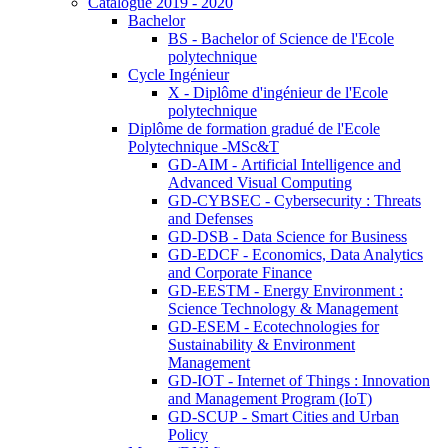
Catalogue 2019 - 2020
Bachelor
BS - Bachelor of Science de l'Ecole
polytechnique
Cycle Ingénieur
X - Diplôme d'ingénieur de l'Ecole
polytechnique
Diplôme de formation gradué de l'Ecole
Polytechnique -MSc&T
GD-AIM - Artificial Intelligence and
Advanced Visual Computing
GD-CYBSEC - Cybersecurity : Threats
and Defenses
GD-DSB - Data Science for Business
GD-EDCF - Economics, Data Analytics
and Corporate Finance
GD-EESTM - Energy Environment :
Science Technology & Management
GD-ESEM - Ecotechnologies for
Sustainability & Environment
Management
GD-IOT - Internet of Things : Innovation
and Management Program (IoT)
GD-SCUP - Smart Cities and Urban
Policy