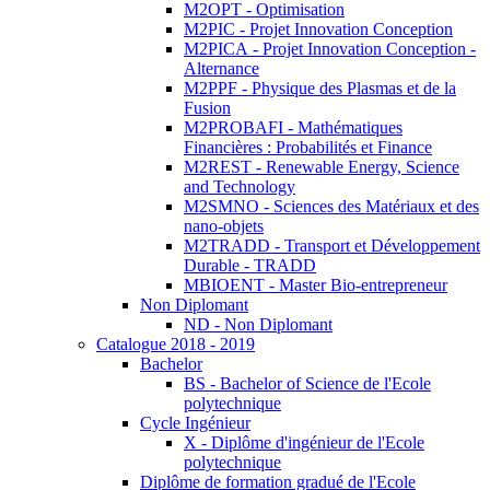
M2OPT - Optimisation
M2PIC - Projet Innovation Conception
M2PICA - Projet Innovation Conception -
Alternance
M2PPF - Physique des Plasmas et de la
Fusion
M2PROBAFI - Mathématiques
Financières : Probabilités et Finance
M2REST - Renewable Energy, Science
and Technology
M2SMNO - Sciences des Matériaux et des
nano-objets
M2TRADD - Transport et Développement
Durable - TRADD
MBIOENT - Master Bio-entrepreneur
Non Diplomant
ND - Non Diplomant
Catalogue 2018 - 2019
Bachelor
BS - Bachelor of Science de l'Ecole
polytechnique
Cycle Ingénieur
X - Diplôme d'ingénieur de l'Ecole
polytechnique
Diplôme de formation gradué de l'Ecole