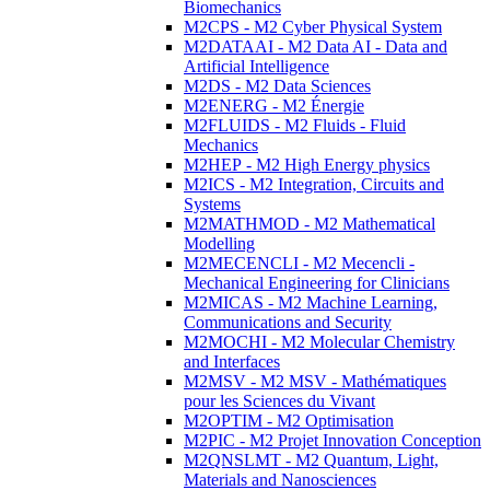
Biomechanics
M2CPS - M2 Cyber Physical System
M2DATAAI - M2 Data AI - Data and
Artificial Intelligence
M2DS - M2 Data Sciences
M2ENERG - M2 Énergie
M2FLUIDS - M2 Fluids - Fluid
Mechanics
M2HEP - M2 High Energy physics
M2ICS - M2 Integration, Circuits and
Systems
M2MATHMOD - M2 Mathematical
Modelling
M2MECENCLI - M2 Mecencli -
Mechanical Engineering for Clinicians
M2MICAS - M2 Machine Learning,
Communications and Security
M2MOCHI - M2 Molecular Chemistry
and Interfaces
M2MSV - M2 MSV - Mathématiques
pour les Sciences du Vivant
M2OPTIM - M2 Optimisation
M2PIC - M2 Projet Innovation Conception
M2QNSLMT - M2 Quantum, Light,
Materials and Nanosciences