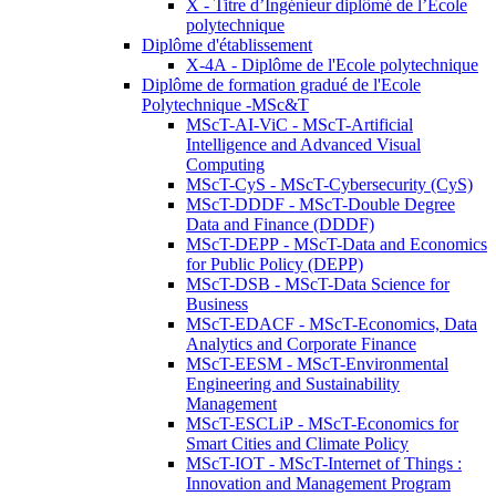
X - Titre d’Ingénieur diplômé de l’École
polytechnique
Diplôme d'établissement
X-4A - Diplôme de l'Ecole polytechnique
Diplôme de formation gradué de l'Ecole
Polytechnique -MSc&T
MScT-AI-ViC - MScT-Artificial
Intelligence and Advanced Visual
Computing
MScT-CyS - MScT-Cybersecurity (CyS)
MScT-DDDF - MScT-Double Degree
Data and Finance (DDDF)
MScT-DEPP - MScT-Data and Economics
for Public Policy (DEPP)
MScT-DSB - MScT-Data Science for
Business
MScT-EDACF - MScT-Economics, Data
Analytics and Corporate Finance
MScT-EESM - MScT-Environmental
Engineering and Sustainability
Management
MScT-ESCLiP - MScT-Economics for
Smart Cities and Climate Policy
MScT-IOT - MScT-Internet of Things :
Innovation and Management Program