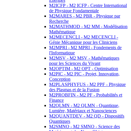
Energies
M2ICFP - M2 ICFP - Centre International
de Physique Fondamentale
M2MARES - M2 PBR - Physique par
Recherche
M2MATHMOD - M2 MM - Modélisation
Mathématique
M2MECENCLI - M2 MECENCLI -
Génie Mécanique pour les Cliniciens
M2MPRI - M2 MPRI - Fondements de
l'Informatique
M2MSV - M2 MSV - Mathématiques
pour les Sciences du Vivant
M2OPTIM - M2 OPT - Optimisation
M2PIC - M2 PIC - Projet, Innovation,
Conception
M2PLASPHYFUS - M2 PPF - Physique
des Plasmas et de la Fusion
M2PROBFIN - M2 PF - Probabilités et
Finance
M2QLMN - M2 QLMN - Quantique,
Lumière, Matériaux et Nanosciences
M2QUANTDEV - M2 QD - Dispositifs
Quantiques
M2SMNO - M2 SMNO - Science des