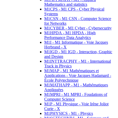
Mathematics and statistics
M1CPS - M1 CPS - Cyber Physical
Systems
M1CSN - M1 CSN - Computer Science
for Networks
M1CYBER - M1 Cyber - Cybersecurity
M1HPDA - M1 HPDA - High
Performance Data Analytics
M1I - M1 Informatique - Voie Jacques
Herbrand - X
M1IGD - M1 IGD - Interaction, Graphic
and Design
M1INTTRACPHY - M1 - International
Track in Physics
M1MAP - M1 Mathématiques et
Applications - Voie Jacques Hadamard -
École Polytechnique
M1MATHAPP - M1 - Mathématiques
Appliquées
M1MPRI - M1 MPRI - Foudations of
Computer Science
M1P - M1 Physique - Voie Irène Joliot
Curie - X
M1PHYSICS - M1 - Physics