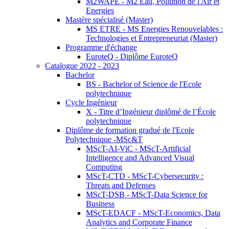
M2WAPE - M2 Eau, Pollution de l'Air et
Energies
Mastère spécialisé (Master)
MS ETRE - MS Energies Renouvelables :
Technologies et Entrepreneuriat (Master)
Programme d'échange
EuroteQ - Diplôme EuroteQ
Catalogue 2022 - 2023
Bachelor
BS - Bachelor of Science de l'Ecole
polytechnique
Cycle Ingénieur
X - Titre d’Ingénieur diplômé de l’École
polytechnique
Diplôme de formation gradué de l'Ecole
Polytechnique -MSc&T
MScT-AI-ViC - MScT-Artificial
Intelligence and Advanced Visual
Computing
MScT-CTD - MScT-Cybersecurity :
Threats and Defenses
MScT-DSB - MScT-Data Science for
Business
MScT-EDACF - MScT-Economics, Data
Analytics and Corporate Finance