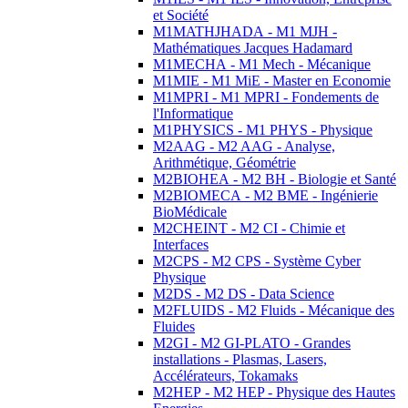
et Société
M1MATHJHADA - M1 MJH -
Mathématiques Jacques Hadamard
M1MECHA - M1 Mech - Mécanique
M1MIE - M1 MiE - Master en Economie
M1MPRI - M1 MPRI - Fondements de
l'Informatique
M1PHYSICS - M1 PHYS - Physique
M2AAG - M2 AAG - Analyse,
Arithmétique, Géométrie
M2BIOHEA - M2 BH - Biologie et Santé
M2BIOMECA - M2 BME - Ingénierie
BioMédicale
M2CHEINT - M2 CI - Chimie et
Interfaces
M2CPS - M2 CPS - Système Cyber
Physique
M2DS - M2 DS - Data Science
M2FLUIDS - M2 Fluids - Mécanique des
Fluides
M2GI - M2 GI-PLATO - Grandes
installations - Plasmas, Lasers,
Accélérateurs, Tokamaks
M2HEP - M2 HEP - Physique des Hautes