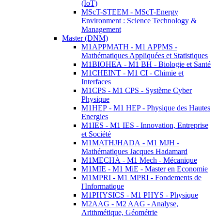
(IoT)
MScT-STEEM - MScT-Energy
Environment : Science Technology &
Management
Master (DNM)
M1APPMATH - M1 APPMS -
Mathématiques Appliquées et Statistiques
M1BIOHEA - M1 BH - Biologie et Santé
M1CHEINT - M1 CI - Chimie et
Interfaces
M1CPS - M1 CPS - Système Cyber
Physique
M1HEP - M1 HEP - Physique des Hautes
Energies
M1IES - M1 IES - Innovation, Entreprise
et Société
M1MATHJHADA - M1 MJH -
Mathématiques Jacques Hadamard
M1MECHA - M1 Mech - Mécanique
M1MIE - M1 MiE - Master en Economie
M1MPRI - M1 MPRI - Fondements de
l'Informatique
M1PHYSICS - M1 PHYS - Physique
M2AAG - M2 AAG - Analyse,
Arithmétique, Géométrie