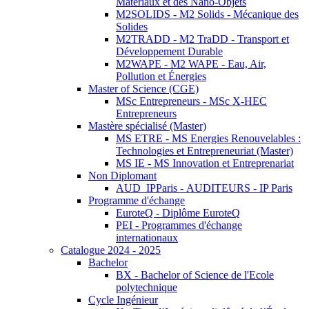
Matériaux et des Nano-Objets
M2SOLIDS - M2 Solids - Mécanique des
Solides
M2TRADD - M2 TraDD - Transport et
Développement Durable
M2WAPE - M2 WAPE - Eau, Air,
Pollution et Énergies
Master of Science (CGE)
MSc Entrepreneurs - MSc X-HEC
Entrepreneurs
Mastère spécialisé (Master)
MS ETRE - MS Energies Renouvelables :
Technologies et Entrepreneuriat (Master)
MS IE - MS Innovation et Entreprenariat
Non Diplomant
AUD_IPParis - AUDITEURS - IP Paris
Programme d'échange
EuroteQ - Diplôme EuroteQ
PEI - Programmes d'échange
internationaux
Catalogue 2024 - 2025
Bachelor
BX - Bachelor of Science de l'Ecole
polytechnique
Cycle Ingénieur