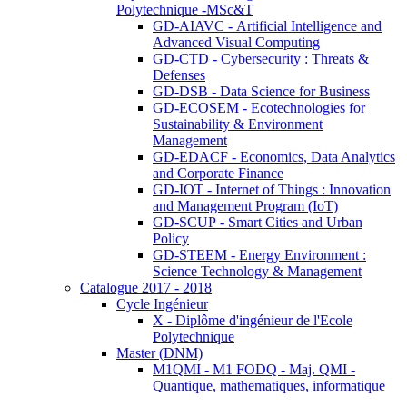
Polytechnique -MSc&T
GD-AIAVC - Artificial Intelligence and
Advanced Visual Computing
GD-CTD - Cybersecurity : Threats &
Defenses
GD-DSB - Data Science for Business
GD-ECOSEM - Ecotechnologies for
Sustainability & Environment
Management
GD-EDACF - Economics, Data Analytics
and Corporate Finance
GD-IOT - Internet of Things : Innovation
and Management Program (IoT)
GD-SCUP - Smart Cities and Urban
Policy
GD-STEEM - Energy Environment :
Science Technology & Management
Catalogue 2017 - 2018
Cycle Ingénieur
X - Diplôme d'ingénieur de l'Ecole
Polytechnique
Master (DNM)
M1QMI - M1 FODQ - Maj. QMI -
Quantique, mathematiques, informatique