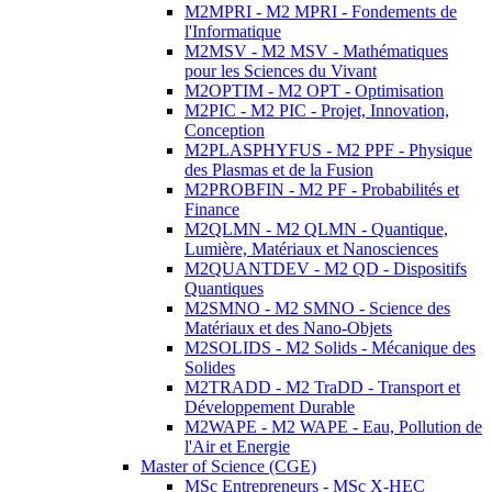
M2MPRI - M2 MPRI - Fondements de
l'Informatique
M2MSV - M2 MSV - Mathématiques
pour les Sciences du Vivant
M2OPTIM - M2 OPT - Optimisation
M2PIC - M2 PIC - Projet, Innovation,
Conception
M2PLASPHYFUS - M2 PPF - Physique
des Plasmas et de la Fusion
M2PROBFIN - M2 PF - Probabilités et
Finance
M2QLMN - M2 QLMN - Quantique,
Lumière, Matériaux et Nanosciences
M2QUANTDEV - M2 QD - Dispositifs
Quantiques
M2SMNO - M2 SMNO - Science des
Matériaux et des Nano-Objets
M2SOLIDS - M2 Solids - Mécanique des
Solides
M2TRADD - M2 TraDD - Transport et
Développement Durable
M2WAPE - M2 WAPE - Eau, Pollution de
l'Air et Energie
Master of Science (CGE)
MSc Entrepreneurs - MSc X-HEC