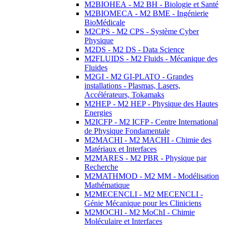
M2BIOHEA - M2 BH - Biologie et Santé
M2BIOMECA - M2 BME - Ingénierie
BioMédicale
M2CPS - M2 CPS - Système Cyber
Physique
M2DS - M2 DS - Data Science
M2FLUIDS - M2 Fluids - Mécanique des
Fluides
M2GI - M2 GI-PLATO - Grandes
installations - Plasmas, Lasers,
Accélérateurs, Tokamaks
M2HEP - M2 HEP - Physique des Hautes
Energies
M2ICFP - M2 ICFP - Centre International
de Physique Fondamentale
M2MACHI - M2 MACHI - Chimie des
Matériaux et Interfaces
M2MARES - M2 PBR - Physique par
Recherche
M2MATHMOD - M2 MM - Modélisation
Mathématique
M2MECENCLI - M2 MECENCLI -
Génie Mécanique pour les Cliniciens
M2MOCHI - M2 MoChI - Chimie
Moléculaire et Interfaces