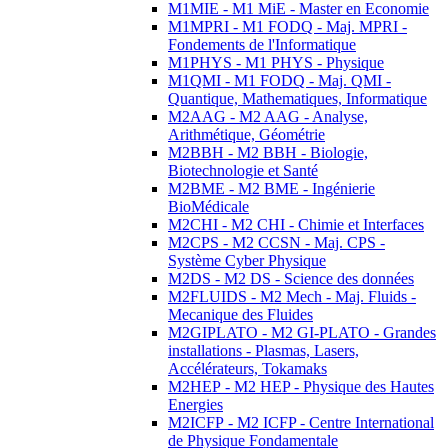
M1MIE - M1 MiE - Master en Economie
M1MPRI - M1 FODQ - Maj. MPRI -
Fondements de l'Informatique
M1PHYS - M1 PHYS - Physique
M1QMI - M1 FODQ - Maj. QMI -
Quantique, Mathematiques, Informatique
M2AAG - M2 AAG - Analyse,
Arithmétique, Géométrie
M2BBH - M2 BBH - Biologie,
Biotechnologie et Santé
M2BME - M2 BME - Ingénierie
BioMédicale
M2CHI - M2 CHI - Chimie et Interfaces
M2CPS - M2 CCSN - Maj. CPS -
Système Cyber Physique
M2DS - M2 DS - Science des données
M2FLUIDS - M2 Mech - Maj. Fluids -
Mecanique des Fluides
M2GIPLATO - M2 GI-PLATO - Grandes
installations - Plasmas, Lasers,
Accélérateurs, Tokamaks
M2HEP - M2 HEP - Physique des Hautes
Energies
M2ICFP - M2 ICFP - Centre International
de Physique Fondamentale