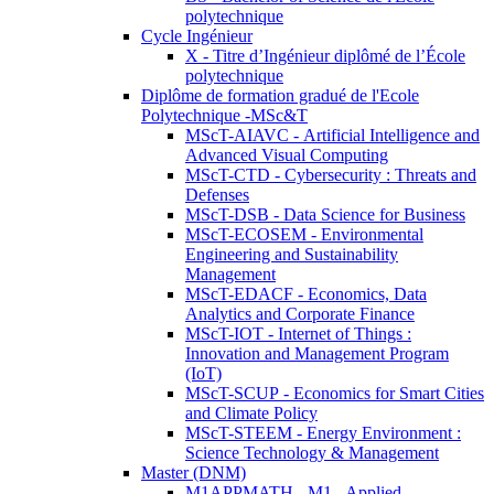
polytechnique
Cycle Ingénieur
X - Titre d’Ingénieur diplômé de l’École
polytechnique
Diplôme de formation gradué de l'Ecole
Polytechnique -MSc&T
MScT-AIAVC - Artificial Intelligence and
Advanced Visual Computing
MScT-CTD - Cybersecurity : Threats and
Defenses
MScT-DSB - Data Science for Business
MScT-ECOSEM - Environmental
Engineering and Sustainability
Management
MScT-EDACF - Economics, Data
Analytics and Corporate Finance
MScT-IOT - Internet of Things :
Innovation and Management Program
(IoT)
MScT-SCUP - Economics for Smart Cities
and Climate Policy
MScT-STEEM - Energy Environment :
Science Technology & Management
Master (DNM)
M1APPMATH - M1 - Applied