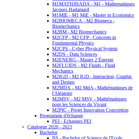
M1MATHJHADA - M1 - Mathematiques
Jacques Hadamard
M1MIE - M1 MiE - Master in Economics
M2BIOMECA - M2 Biomeca -
Biomechanics
M2BM - M2 Biomechanics
M2CFP - M2 CFP - Concepts in
Fundamental Physics
M2CPS - Cyber Physical System
M2DS - Data Sciences
M2ENERG - Master 2 Énergie
M2FLUIDS - M2 Fluids - Fluid
Mechanics
M2IGD - M2 IGD - Interaction, Graphic
and Design
M2MDA - M2 MdA - Mathématiques de
l'Aléatoire
M2MSV - M2 MSV - Mathématiques
pour les Sciences du Vivant
M2PIC - Projet Innovation Conception
Programme d'échange
PEI - Echanges PEI
Catalogue 2020 - 2021
Bachelor
BS - Bachelor of Science de l'Ecole