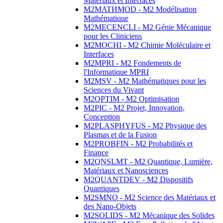
Matériaux et Interfaces
M2MATHMOD - M2 Modélisation
Mathématique
M2MECENCLI - M2 Génie Mécanique
pour les Cliniciens
M2MOCHI - M2 Chimie Moléculaire et
Interfaces
M2MPRI - M2 Fondements de
l'Informatique MPRI
M2MSV - M2 Mathématiques pour les
Sciences du Vivant
M2OPTIM - M2 Optimisation
M2PIC - M2 Projet, Innovation,
Conception
M2PLASPHYFUS - M2 Physique des
Plasmas et de la Fusion
M2PROBFIN - M2 Probabilités et
Finance
M2QNSLMT - M2 Quantique, Lumière,
Matériaux et Nanosciences
M2QUANTDEV - M2 Dispositifs
Quantiques
M2SMNO - M2 Science des Matériaux et
des Nano-Objets
M2SOLIDS - M2 Mécanique des Solides