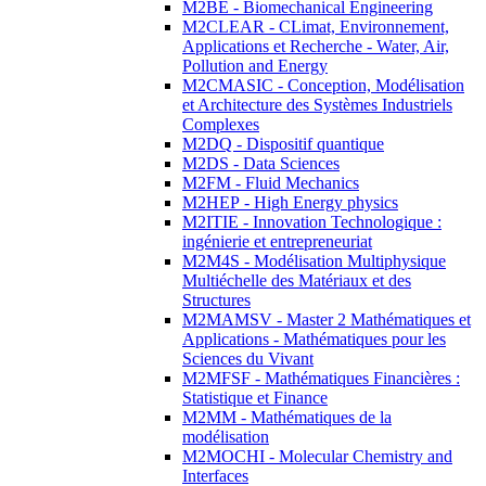
M2BE - Biomechanical Engineering
M2CLEAR - CLimat, Environnement,
Applications et Recherche - Water, Air,
Pollution and Energy
M2CMASIC - Conception, Modélisation
et Architecture des Systèmes Industriels
Complexes
M2DQ - Dispositif quantique
M2DS - Data Sciences
M2FM - Fluid Mechanics
M2HEP - High Energy physics
M2ITIE - Innovation Technologique :
ingénierie et entrepreneuriat
M2M4S - Modélisation Multiphysique
Multiéchelle des Matériaux et des
Structures
M2MAMSV - Master 2 Mathématiques et
Applications - Mathématiques pour les
Sciences du Vivant
M2MFSF - Mathématiques Financières :
Statistique et Finance
M2MM - Mathématiques de la
modélisation
M2MOCHI - Molecular Chemistry and
Interfaces