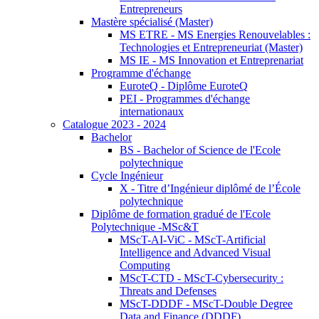
Entrepreneurs
Mastère spécialisé (Master)
MS ETRE - MS Energies Renouvelables :
Technologies et Entrepreneuriat (Master)
MS IE - MS Innovation et Entreprenariat
Programme d'échange
EuroteQ - Diplôme EuroteQ
PEI - Programmes d'échange
internationaux
Catalogue 2023 - 2024
Bachelor
BS - Bachelor of Science de l'Ecole
polytechnique
Cycle Ingénieur
X - Titre d’Ingénieur diplômé de l’École
polytechnique
Diplôme de formation gradué de l'Ecole
Polytechnique -MSc&T
MScT-AI-ViC - MScT-Artificial
Intelligence and Advanced Visual
Computing
MScT-CTD - MScT-Cybersecurity :
Threats and Defenses
MScT-DDDF - MScT-Double Degree
Data and Finance (DDDF)