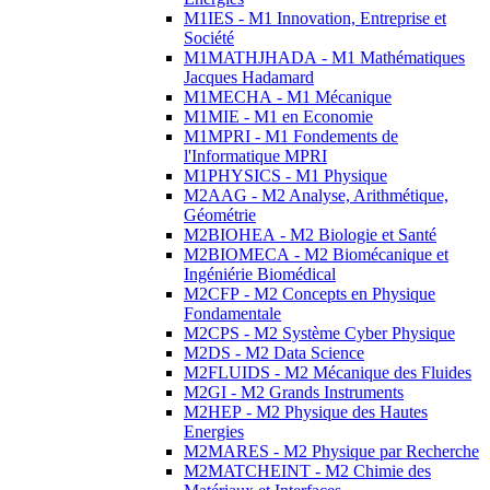
M1IES - M1 Innovation, Entreprise et
Société
M1MATHJHADA - M1 Mathématiques
Jacques Hadamard
M1MECHA - M1 Mécanique
M1MIE - M1 en Economie
M1MPRI - M1 Fondements de
l'Informatique MPRI
M1PHYSICS - M1 Physique
M2AAG - M2 Analyse, Arithmétique,
Géométrie
M2BIOHEA - M2 Biologie et Santé
M2BIOMECA - M2 Biomécanique et
Ingéniérie Biomédical
M2CFP - M2 Concepts en Physique
Fondamentale
M2CPS - M2 Système Cyber Physique
M2DS - M2 Data Science
M2FLUIDS - M2 Mécanique des Fluides
M2GI - M2 Grands Instruments
M2HEP - M2 Physique des Hautes
Energies
M2MARES - M2 Physique par Recherche
M2MATCHEINT - M2 Chimie des