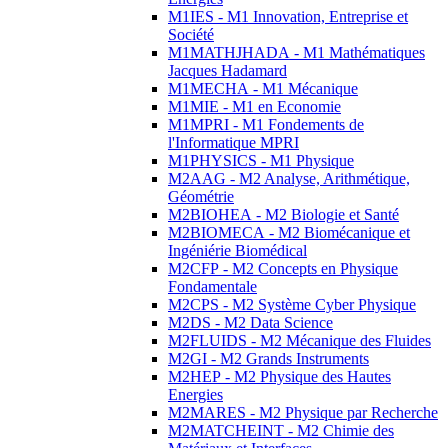
M1IES - M1 Innovation, Entreprise et
Société
M1MATHJHADA - M1 Mathématiques
Jacques Hadamard
M1MECHA - M1 Mécanique
M1MIE - M1 en Economie
M1MPRI - M1 Fondements de
l'Informatique MPRI
M1PHYSICS - M1 Physique
M2AAG - M2 Analyse, Arithmétique,
Géométrie
M2BIOHEA - M2 Biologie et Santé
M2BIOMECA - M2 Biomécanique et
Ingéniérie Biomédical
M2CFP - M2 Concepts en Physique
Fondamentale
M2CPS - M2 Système Cyber Physique
M2DS - M2 Data Science
M2FLUIDS - M2 Mécanique des Fluides
M2GI - M2 Grands Instruments
M2HEP - M2 Physique des Hautes
Energies
M2MARES - M2 Physique par Recherche
M2MATCHEINT - M2 Chimie des