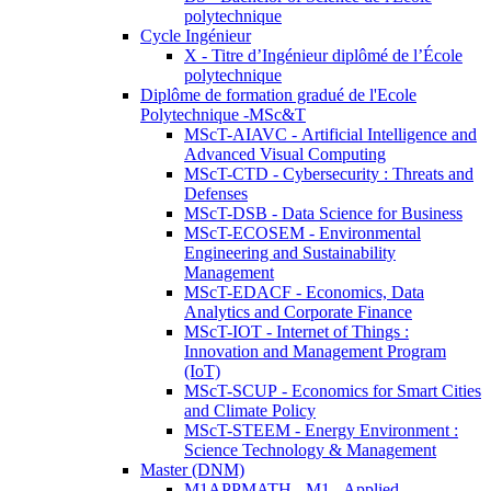
polytechnique
Cycle Ingénieur
X - Titre d’Ingénieur diplômé de l’École
polytechnique
Diplôme de formation gradué de l'Ecole
Polytechnique -MSc&T
MScT-AIAVC - Artificial Intelligence and
Advanced Visual Computing
MScT-CTD - Cybersecurity : Threats and
Defenses
MScT-DSB - Data Science for Business
MScT-ECOSEM - Environmental
Engineering and Sustainability
Management
MScT-EDACF - Economics, Data
Analytics and Corporate Finance
MScT-IOT - Internet of Things :
Innovation and Management Program
(IoT)
MScT-SCUP - Economics for Smart Cities
and Climate Policy
MScT-STEEM - Energy Environment :
Science Technology & Management
Master (DNM)
M1APPMATH - M1 - Applied