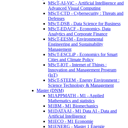
MScT-AI-ViC - Artificial Intelligence and
Advanced Visual Computing
MScT-CTD - Cybersecurity : Threats and
Defenses
MScT-DSB - Data Science for Business
MScT-EDACF - Economics, Data
Analytics and Corporate Finance
MScT-EESM - Environmental
Engineering and Sustainability
Management
MScT-ESCLiP - Economics for Smart
Cities and Climate Policy
MScT-IOT - Internet of Things :
Innovation and Management Program
(IoT)
MScT-STEEM - Energy Environment :
Science Technology & Management
Master (DNM)
M1APPMATH - M1 - Applied
Mathematics and statistics
M1BM - M1 Biomechanics
M1DATAAI - M1 Data AI - Data and
Artificial Intelligence
M1ECO - M1 Economie
M1ENERG - Master 1 Énergie