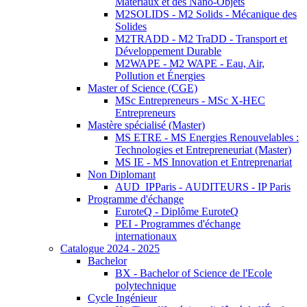
Matériaux et des Nano-Objets
M2SOLIDS - M2 Solids - Mécanique des
Solides
M2TRADD - M2 TraDD - Transport et
Développement Durable
M2WAPE - M2 WAPE - Eau, Air,
Pollution et Énergies
Master of Science (CGE)
MSc Entrepreneurs - MSc X-HEC
Entrepreneurs
Mastère spécialisé (Master)
MS ETRE - MS Energies Renouvelables :
Technologies et Entrepreneuriat (Master)
MS IE - MS Innovation et Entreprenariat
Non Diplomant
AUD_IPParis - AUDITEURS - IP Paris
Programme d'échange
EuroteQ - Diplôme EuroteQ
PEI - Programmes d'échange
internationaux
Catalogue 2024 - 2025
Bachelor
BX - Bachelor of Science de l'Ecole
polytechnique
Cycle Ingénieur