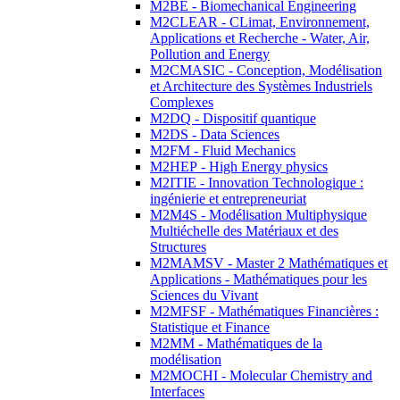
M2BE - Biomechanical Engineering
M2CLEAR - CLimat, Environnement,
Applications et Recherche - Water, Air,
Pollution and Energy
M2CMASIC - Conception, Modélisation
et Architecture des Systèmes Industriels
Complexes
M2DQ - Dispositif quantique
M2DS - Data Sciences
M2FM - Fluid Mechanics
M2HEP - High Energy physics
M2ITIE - Innovation Technologique :
ingénierie et entrepreneuriat
M2M4S - Modélisation Multiphysique
Multiéchelle des Matériaux et des
Structures
M2MAMSV - Master 2 Mathématiques et
Applications - Mathématiques pour les
Sciences du Vivant
M2MFSF - Mathématiques Financières :
Statistique et Finance
M2MM - Mathématiques de la
modélisation
M2MOCHI - Molecular Chemistry and
Interfaces