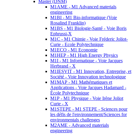
Master (DNM)
M1AME - M1 Advanced materials
engineering
M1BI - M1 Bio-informatique (Voie
Rosalind Franklin)
M1BS - M1 Biologie-Santé - Voie Boris
Ephrussi-X
M1C - M1 Chimie - Voie Fréderic Joliot-
Curie - Ecole Polytechnique
M1ECO - M1 Economie
M1HEP - M1 High Energy Physics
M1I - M1 Informatique - Voie Jacques
Herbrand - X
M1IESVIT - M1 Innovation, Entreprise, et
Société - Voie Innovation technologique
M1MAP - M1 Mathématiques et
Applications - Voie Jacques Hadamard -
École Polytechnique
M1P - M1 Physique - Voie Irène Joliot
Curie - X
M1STEPE - M1 STEPE - Sciences pour
les défis de l'environnement/Sciences for
environmentals challenges
M2AME - Advanced materials
engineering