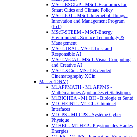
MScT-ESCLiP - MScT-Economics for
Smart Cities and Climate Policy
MScT-IOT - MScT-Internet of Things :
Innovation and Management Program
(IoT)
MScT-STEEM - MScT-Energy
Environment : Science Technology &
Management
MScT-TRAI - MScT-Trust and
Responsible AI
MScT-ViCAI - MScT-Visual Computing
and Creative AI
MScT-XCin - MScT-Extended
Cinematography XCin
Master (DNM)
M1APPMATH - M1 APPMS -
Mathématiques Appliquées et Statistiques
M1BIOHEA - M1 BH - Biologie et Santé
M1CHEINT - M1 CI - Chimie et
Interfaces
M1CPS - M1 CPS - Système Cyber
Physique
M1HEP - M1 HEP - Physique des Hautes
Energies
M1IES - M1 IES - Innovation, Entreprise