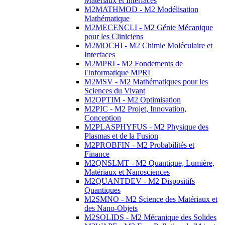
Matériaux et Interfaces
M2MATHMOD - M2 Modélisation
Mathématique
M2MECENCLI - M2 Génie Mécanique
pour les Cliniciens
M2MOCHI - M2 Chimie Moléculaire et
Interfaces
M2MPRI - M2 Fondements de
l'Informatique MPRI
M2MSV - M2 Mathématiques pour les
Sciences du Vivant
M2OPTIM - M2 Optimisation
M2PIC - M2 Projet, Innovation,
Conception
M2PLASPHYFUS - M2 Physique des
Plasmas et de la Fusion
M2PROBFIN - M2 Probabilités et
Finance
M2QNSLMT - M2 Quantique, Lumière,
Matériaux et Nanosciences
M2QUANTDEV - M2 Dispositifs
Quantiques
M2SMNO - M2 Science des Matériaux et
des Nano-Objets
M2SOLIDS - M2 Mécanique des Solides