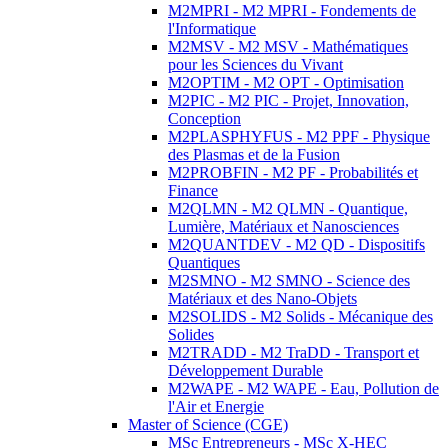
M2MPRI - M2 MPRI - Fondements de
l'Informatique
M2MSV - M2 MSV - Mathématiques
pour les Sciences du Vivant
M2OPTIM - M2 OPT - Optimisation
M2PIC - M2 PIC - Projet, Innovation,
Conception
M2PLASPHYFUS - M2 PPF - Physique
des Plasmas et de la Fusion
M2PROBFIN - M2 PF - Probabilités et
Finance
M2QLMN - M2 QLMN - Quantique,
Lumière, Matériaux et Nanosciences
M2QUANTDEV - M2 QD - Dispositifs
Quantiques
M2SMNO - M2 SMNO - Science des
Matériaux et des Nano-Objets
M2SOLIDS - M2 Solids - Mécanique des
Solides
M2TRADD - M2 TraDD - Transport et
Développement Durable
M2WAPE - M2 WAPE - Eau, Pollution de
l'Air et Energie
Master of Science (CGE)
MSc Entrepreneurs - MSc X-HEC