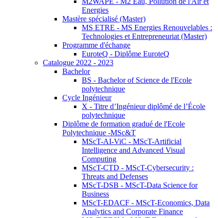
M2WAPE - M2 Eau, Pollution de l'Air et
Energies
Mastère spécialisé (Master)
MS ETRE - MS Energies Renouvelables :
Technologies et Entrepreneuriat (Master)
Programme d'échange
EuroteQ - Diplôme EuroteQ
Catalogue 2022 - 2023
Bachelor
BS - Bachelor of Science de l'Ecole
polytechnique
Cycle Ingénieur
X - Titre d’Ingénieur diplômé de l’École
polytechnique
Diplôme de formation gradué de l'Ecole
Polytechnique -MSc&T
MScT-AI-ViC - MScT-Artificial
Intelligence and Advanced Visual
Computing
MScT-CTD - MScT-Cybersecurity :
Threats and Defenses
MScT-DSB - MScT-Data Science for
Business
MScT-EDACF - MScT-Economics, Data
Analytics and Corporate Finance