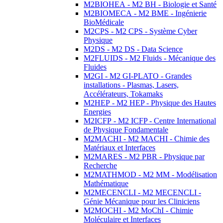
M2BIOHEA - M2 BH - Biologie et Santé
M2BIOMECA - M2 BME - Ingénierie
BioMédicale
M2CPS - M2 CPS - Système Cyber
Physique
M2DS - M2 DS - Data Science
M2FLUIDS - M2 Fluids - Mécanique des
Fluides
M2GI - M2 GI-PLATO - Grandes
installations - Plasmas, Lasers,
Accélérateurs, Tokamaks
M2HEP - M2 HEP - Physique des Hautes
Energies
M2ICFP - M2 ICFP - Centre International
de Physique Fondamentale
M2MACHI - M2 MACHI - Chimie des
Matériaux et Interfaces
M2MARES - M2 PBR - Physique par
Recherche
M2MATHMOD - M2 MM - Modélisation
Mathématique
M2MECENCLI - M2 MECENCLI -
Génie Mécanique pour les Cliniciens
M2MOCHI - M2 MoChI - Chimie
Moléculaire et Interfaces