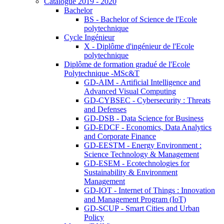
Catalogue 2019 - 2020
Bachelor
BS - Bachelor of Science de l'Ecole
polytechnique
Cycle Ingénieur
X - Diplôme d'ingénieur de l'Ecole
polytechnique
Diplôme de formation gradué de l'Ecole
Polytechnique -MSc&T
GD-AIM - Artificial Intelligence and
Advanced Visual Computing
GD-CYBSEC - Cybersecurity : Threats
and Defenses
GD-DSB - Data Science for Business
GD-EDCF - Economics, Data Analytics
and Corporate Finance
GD-EESTM - Energy Environment :
Science Technology & Management
GD-ESEM - Ecotechnologies for
Sustainability & Environment
Management
GD-IOT - Internet of Things : Innovation
and Management Program (IoT)
GD-SCUP - Smart Cities and Urban
Policy