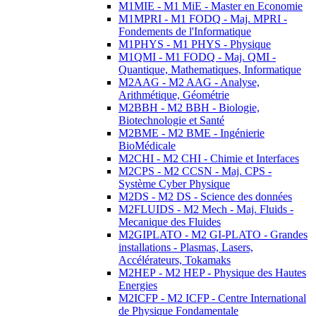
M1MIE - M1 MiE - Master en Economie
M1MPRI - M1 FODQ - Maj. MPRI -
Fondements de l'Informatique
M1PHYS - M1 PHYS - Physique
M1QMI - M1 FODQ - Maj. QMI -
Quantique, Mathematiques, Informatique
M2AAG - M2 AAG - Analyse,
Arithmétique, Géométrie
M2BBH - M2 BBH - Biologie,
Biotechnologie et Santé
M2BME - M2 BME - Ingénierie
BioMédicale
M2CHI - M2 CHI - Chimie et Interfaces
M2CPS - M2 CCSN - Maj. CPS -
Système Cyber Physique
M2DS - M2 DS - Science des données
M2FLUIDS - M2 Mech - Maj. Fluids -
Mecanique des Fluides
M2GIPLATO - M2 GI-PLATO - Grandes
installations - Plasmas, Lasers,
Accélérateurs, Tokamaks
M2HEP - M2 HEP - Physique des Hautes
Energies
M2ICFP - M2 ICFP - Centre International
de Physique Fondamentale