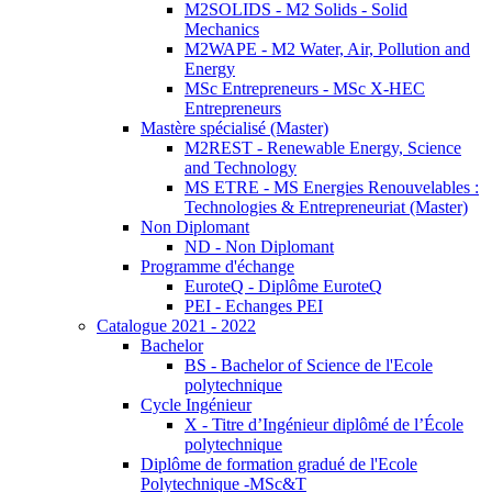
M2SOLIDS - M2 Solids - Solid
Mechanics
M2WAPE - M2 Water, Air, Pollution and
Energy
MSc Entrepreneurs - MSc X-HEC
Entrepreneurs
Mastère spécialisé (Master)
M2REST - Renewable Energy, Science
and Technology
MS ETRE - MS Energies Renouvelables :
Technologies & Entrepreneuriat (Master)
Non Diplomant
ND - Non Diplomant
Programme d'échange
EuroteQ - Diplôme EuroteQ
PEI - Echanges PEI
Catalogue 2021 - 2022
Bachelor
BS - Bachelor of Science de l'Ecole
polytechnique
Cycle Ingénieur
X - Titre d’Ingénieur diplômé de l’École
polytechnique
Diplôme de formation gradué de l'Ecole
Polytechnique -MSc&T