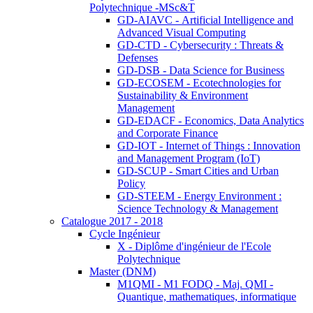
Polytechnique -MSc&T
GD-AIAVC - Artificial Intelligence and
Advanced Visual Computing
GD-CTD - Cybersecurity : Threats &
Defenses
GD-DSB - Data Science for Business
GD-ECOSEM - Ecotechnologies for
Sustainability & Environment
Management
GD-EDACF - Economics, Data Analytics
and Corporate Finance
GD-IOT - Internet of Things : Innovation
and Management Program (IoT)
GD-SCUP - Smart Cities and Urban
Policy
GD-STEEM - Energy Environment :
Science Technology & Management
Catalogue 2017 - 2018
Cycle Ingénieur
X - Diplôme d'ingénieur de l'Ecole
Polytechnique
Master (DNM)
M1QMI - M1 FODQ - Maj. QMI -
Quantique, mathematiques, informatique