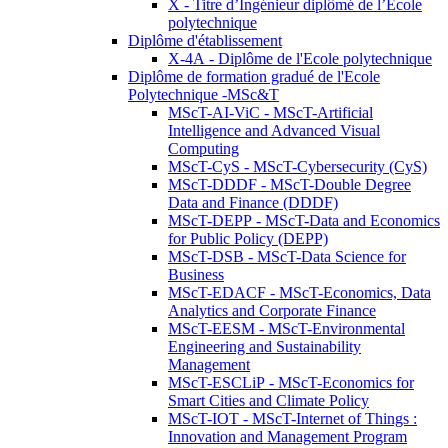
X - Titre d’Ingénieur diplômé de l’École
polytechnique
Diplôme d'établissement
X-4A - Diplôme de l'Ecole polytechnique
Diplôme de formation gradué de l'Ecole
Polytechnique -MSc&T
MScT-AI-ViC - MScT-Artificial
Intelligence and Advanced Visual
Computing
MScT-CyS - MScT-Cybersecurity (CyS)
MScT-DDDF - MScT-Double Degree
Data and Finance (DDDF)
MScT-DEPP - MScT-Data and Economics
for Public Policy (DEPP)
MScT-DSB - MScT-Data Science for
Business
MScT-EDACF - MScT-Economics, Data
Analytics and Corporate Finance
MScT-EESM - MScT-Environmental
Engineering and Sustainability
Management
MScT-ESCLiP - MScT-Economics for
Smart Cities and Climate Policy
MScT-IOT - MScT-Internet of Things :
Innovation and Management Program