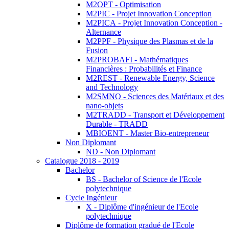
M2OPT - Optimisation
M2PIC - Projet Innovation Conception
M2PICA - Projet Innovation Conception -
Alternance
M2PPF - Physique des Plasmas et de la
Fusion
M2PROBAFI - Mathématiques
Financières : Probabilités et Finance
M2REST - Renewable Energy, Science
and Technology
M2SMNO - Sciences des Matériaux et des
nano-objets
M2TRADD - Transport et Développement
Durable - TRADD
MBIOENT - Master Bio-entrepreneur
Non Diplomant
ND - Non Diplomant
Catalogue 2018 - 2019
Bachelor
BS - Bachelor of Science de l'Ecole
polytechnique
Cycle Ingénieur
X - Diplôme d'ingénieur de l'Ecole
polytechnique
Diplôme de formation gradué de l'Ecole