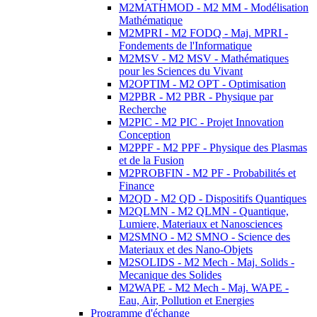
M2MATHMOD - M2 MM - Modélisation
Mathématique
M2MPRI - M2 FODQ - Maj. MPRI -
Fondements de l'Informatique
M2MSV - M2 MSV - Mathématiques
pour les Sciences du Vivant
M2OPTIM - M2 OPT - Optimisation
M2PBR - M2 PBR - Physique par
Recherche
M2PIC - M2 PIC - Projet Innovation
Conception
M2PPF - M2 PPF - Physique des Plasmas
et de la Fusion
M2PROBFIN - M2 PF - Probabilités et
Finance
M2QD - M2 QD - Dispositifs Quantiques
M2QLMN - M2 QLMN - Quantique,
Lumiere, Materiaux et Nanosciences
M2SMNO - M2 SMNO - Science des
Materiaux et des Nano-Objets
M2SOLIDS - M2 Mech - Maj. Solids -
Mecanique des Solides
M2WAPE - M2 Mech - Maj. WAPE -
Eau, Air, Pollution et Energies
Programme d'échange