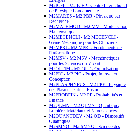
Energies
M2ICFP - M2 ICFP - Centre International
de Physique Fondamentale
M2MARES - M2 PBR - Physique par
Recherche
M2MATHMOD - M2 MM - Modélisation
Mathématique
M2MECENCLI - M2 MECENCLI -
Génie Mécanique pour les Cliniciens
M2MPRI - M2 MPRI - Fondements de
l'Informatique
M2MSV - M2 MSV - Mathématiques
pour les Sciences du Vivant
M2OPTIM - M2 OPT - Optimisation
M2PIC - M2 PIC - Projet, Innovation,
Conception
M2PLASPHYFUS - M2 PPF - Physique
des Plasmas et de la Fusion
M2PROBFIN - M2 PF - Probabilités et
Finance
M2QLMN - M2 QLMN - Quantique,
Lumière, Matériaux et Nanosciences
M2QUANTDEV - M2 QD - Dispositifs
Quantiques
M2SMNO - M2 SMNO - Science des