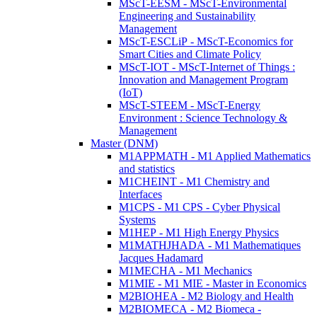
MScT-EESM - MScT-Environmental
Engineering and Sustainability
Management
MScT-ESCLiP - MScT-Economics for
Smart Cities and Climate Policy
MScT-IOT - MScT-Internet of Things :
Innovation and Management Program
(IoT)
MScT-STEEM - MScT-Energy
Environment : Science Technology &
Management
Master (DNM)
M1APPMATH - M1 Applied Mathematics
and statistics
M1CHEINT - M1 Chemistry and
Interfaces
M1CPS - M1 CPS - Cyber Physical
Systems
M1HEP - M1 High Energy Physics
M1MATHJHADA - M1 Mathematiques
Jacques Hadamard
M1MECHA - M1 Mechanics
M1MIE - M1 MIE - Master in Economics
M2BIOHEA - M2 Biology and Health
M2BIOMECA - M2 Biomeca -