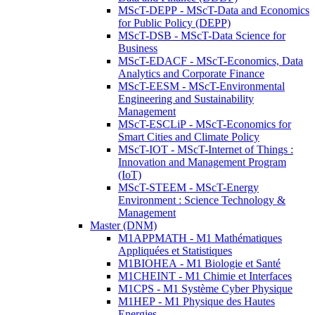
MScT-DEPP - MScT-Data and Economics
for Public Policy (DEPP)
MScT-DSB - MScT-Data Science for
Business
MScT-EDACF - MScT-Economics, Data
Analytics and Corporate Finance
MScT-EESM - MScT-Environmental
Engineering and Sustainability
Management
MScT-ESCLiP - MScT-Economics for
Smart Cities and Climate Policy
MScT-IOT - MScT-Internet of Things :
Innovation and Management Program
(IoT)
MScT-STEEM - MScT-Energy
Environment : Science Technology &
Management
Master (DNM)
M1APPMATH - M1 Mathématiques
Appliquées et Statistiques
M1BIOHEA - M1 Biologie et Santé
M1CHEINT - M1 Chimie et Interfaces
M1CPS - M1 Système Cyber Physique
M1HEP - M1 Physique des Hautes
Energies