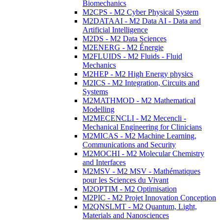
Biomechanics
M2CPS - M2 Cyber Physical System
M2DATAAI - M2 Data AI - Data and
Artificial Intelligence
M2DS - M2 Data Sciences
M2ENERG - M2 Énergie
M2FLUIDS - M2 Fluids - Fluid
Mechanics
M2HEP - M2 High Energy physics
M2ICS - M2 Integration, Circuits and
Systems
M2MATHMOD - M2 Mathematical
Modelling
M2MECENCLI - M2 Mecencli -
Mechanical Engineering for Clinicians
M2MICAS - M2 Machine Learning,
Communications and Security
M2MOCHI - M2 Molecular Chemistry
and Interfaces
M2MSV - M2 MSV - Mathématiques
pour les Sciences du Vivant
M2OPTIM - M2 Optimisation
M2PIC - M2 Projet Innovation Conception
M2QNSLMT - M2 Quantum, Light,
Materials and Nanosciences