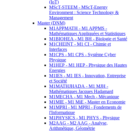
(IoT)
MScT-STEEM - MScT-Energy
Environment : Science Technology &
Management
Master (DNM)
M1APPMATH - M1 APPMS -
Mathématiques Appliquées et Statistiques
M1BIOHEA - M1 BH - Biologie et Santé
M1CHEINT - M1 CI - Chimie et
Interfaces
M1CPS - M1 CPS - Système Cyber
Physique
M1HEP - M1 HEP - Physique des Hautes
Energies
M1IES - M1 IES - Innovation, Entreprise
et Société
M1MATHJHADA - M1 MJH -
Mathématiques Jacques Hadamard
M1MECHA - M1 Mech - Mécanique
M1MIE - M1 MiE - Master en Economie
M1MPRI - M1 MPRI - Fondements de
l'Informatique
M1PHYSICS - M1 PHYS - Physique
M2AAG - M2 AAG - Analyse,
Arithmétique, Géométrie