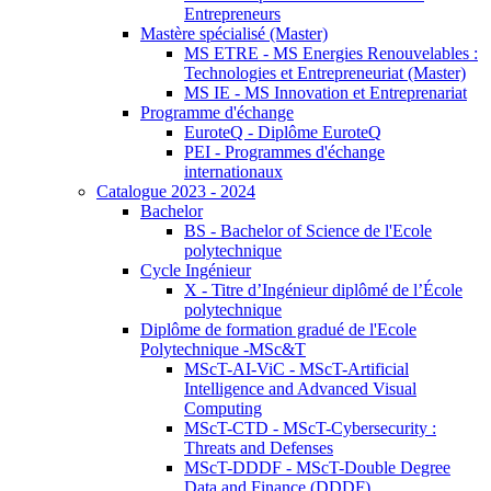
Entrepreneurs
Mastère spécialisé (Master)
MS ETRE - MS Energies Renouvelables :
Technologies et Entrepreneuriat (Master)
MS IE - MS Innovation et Entreprenariat
Programme d'échange
EuroteQ - Diplôme EuroteQ
PEI - Programmes d'échange
internationaux
Catalogue 2023 - 2024
Bachelor
BS - Bachelor of Science de l'Ecole
polytechnique
Cycle Ingénieur
X - Titre d’Ingénieur diplômé de l’École
polytechnique
Diplôme de formation gradué de l'Ecole
Polytechnique -MSc&T
MScT-AI-ViC - MScT-Artificial
Intelligence and Advanced Visual
Computing
MScT-CTD - MScT-Cybersecurity :
Threats and Defenses
MScT-DDDF - MScT-Double Degree
Data and Finance (DDDF)