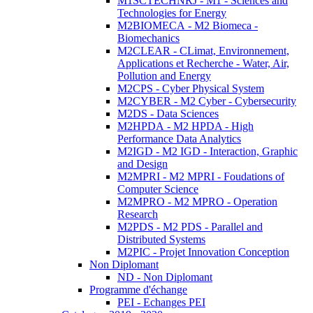
M1SCTECHNRJ - M1 - Sciences and
Technologies for Energy
M2BIOMECA - M2 Biomeca -
Biomechanics
M2CLEAR - CLimat, Environnement,
Applications et Recherche - Water, Air,
Pollution and Energy
M2CPS - Cyber Physical System
M2CYBER - M2 Cyber - Cybersecurity
M2DS - Data Sciences
M2HPDA - M2 HPDA - High
Performance Data Analytics
M2IGD - M2 IGD - Interaction, Graphic
and Design
M2MPRI - M2 MPRI - Foudations of
Computer Science
M2MPRO - M2 MPRO - Operation
Research
M2PDS - M2 PDS - Parallel and
Distributed Systems
M2PIC - Projet Innovation Conception
Non Diplomant
ND - Non Diplomant
Programme d'échange
PEI - Echanges PEI