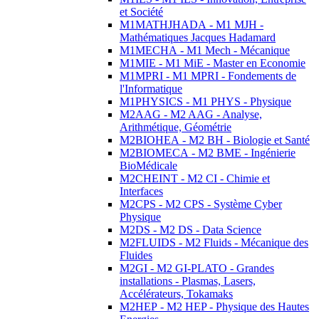
et Société
M1MATHJHADA - M1 MJH -
Mathématiques Jacques Hadamard
M1MECHA - M1 Mech - Mécanique
M1MIE - M1 MiE - Master en Economie
M1MPRI - M1 MPRI - Fondements de
l'Informatique
M1PHYSICS - M1 PHYS - Physique
M2AAG - M2 AAG - Analyse,
Arithmétique, Géométrie
M2BIOHEA - M2 BH - Biologie et Santé
M2BIOMECA - M2 BME - Ingénierie
BioMédicale
M2CHEINT - M2 CI - Chimie et
Interfaces
M2CPS - M2 CPS - Système Cyber
Physique
M2DS - M2 DS - Data Science
M2FLUIDS - M2 Fluids - Mécanique des
Fluides
M2GI - M2 GI-PLATO - Grandes
installations - Plasmas, Lasers,
Accélérateurs, Tokamaks
M2HEP - M2 HEP - Physique des Hautes