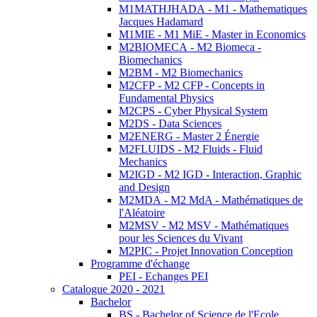
M1MATHJHADA - M1 - Mathematiques
Jacques Hadamard
M1MIE - M1 MiE - Master in Economics
M2BIOMECA - M2 Biomeca -
Biomechanics
M2BM - M2 Biomechanics
M2CFP - M2 CFP - Concepts in
Fundamental Physics
M2CPS - Cyber Physical System
M2DS - Data Sciences
M2ENERG - Master 2 Énergie
M2FLUIDS - M2 Fluids - Fluid
Mechanics
M2IGD - M2 IGD - Interaction, Graphic
and Design
M2MDA - M2 MdA - Mathématiques de
l'Aléatoire
M2MSV - M2 MSV - Mathématiques
pour les Sciences du Vivant
M2PIC - Projet Innovation Conception
Programme d'échange
PEI - Echanges PEI
Catalogue 2020 - 2021
Bachelor
BS - Bachelor of Science de l'Ecole