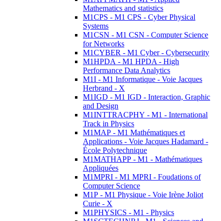
Mathematics and statistics
M1CPS - M1 CPS - Cyber Physical
Systems
M1CSN - M1 CSN - Computer Science
for Networks
M1CYBER - M1 Cyber - Cybersecurity
M1HPDA - M1 HPDA - High
Performance Data Analytics
M1I - M1 Informatique - Voie Jacques
Herbrand - X
M1IGD - M1 IGD - Interaction, Graphic
and Design
M1INTTRACPHY - M1 - International
Track in Physics
M1MAP - M1 Mathématiques et
Applications - Voie Jacques Hadamard -
École Polytechnique
M1MATHAPP - M1 - Mathématiques
Appliquées
M1MPRI - M1 MPRI - Foudations of
Computer Science
M1P - M1 Physique - Voie Irène Joliot
Curie - X
M1PHYSICS - M1 - Physics