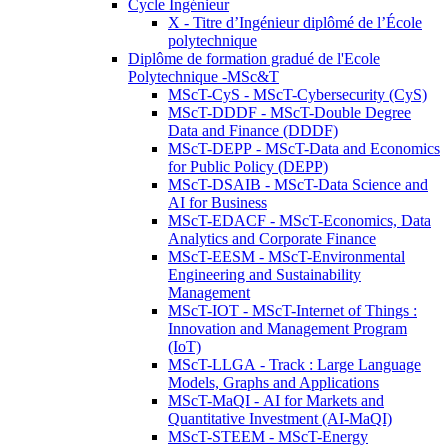
Cycle Ingénieur
X - Titre d’Ingénieur diplômé de l’École
polytechnique
Diplôme de formation gradué de l'Ecole
Polytechnique -MSc&T
MScT-CyS - MScT-Cybersecurity (CyS)
MScT-DDDF - MScT-Double Degree
Data and Finance (DDDF)
MScT-DEPP - MScT-Data and Economics
for Public Policy (DEPP)
MScT-DSAIB - MScT-Data Science and
AI for Business
MScT-EDACF - MScT-Economics, Data
Analytics and Corporate Finance
MScT-EESM - MScT-Environmental
Engineering and Sustainability
Management
MScT-IOT - MScT-Internet of Things :
Innovation and Management Program
(IoT)
MScT-LLGA - Track : Large Language
Models, Graphs and Applications
MScT-MaQI - AI for Markets and
Quantitative Investment (AI-MaQI)
MScT-STEEM - MScT-Energy