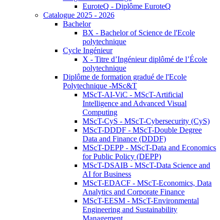
EuroteQ - Diplôme EuroteQ
Catalogue 2025 - 2026
Bachelor
BX - Bachelor of Science de l'Ecole
polytechnique
Cycle Ingénieur
X - Titre d’Ingénieur diplômé de l’École
polytechnique
Diplôme de formation gradué de l'Ecole
Polytechnique -MSc&T
MScT-AI-ViC - MScT-Artificial
Intelligence and Advanced Visual
Computing
MScT-CyS - MScT-Cybersecurity (CyS)
MScT-DDDF - MScT-Double Degree
Data and Finance (DDDF)
MScT-DEPP - MScT-Data and Economics
for Public Policy (DEPP)
MScT-DSAIB - MScT-Data Science and
AI for Business
MScT-EDACF - MScT-Economics, Data
Analytics and Corporate Finance
MScT-EESM - MScT-Environmental
Engineering and Sustainability
Management