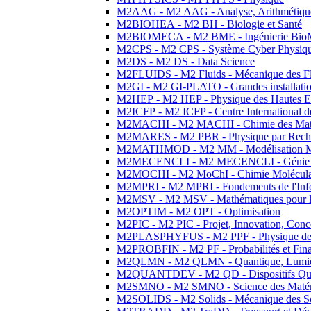
M2AAG - M2 AAG - Analyse, Arithmétique
M2BIOHEA - M2 BH - Biologie et Santé
M2BIOMECA - M2 BME - Ingénierie BioM
M2CPS - M2 CPS - Système Cyber Physiq
M2DS - M2 DS - Data Science
M2FLUIDS - M2 Fluids - Mécanique des Fl
M2GI - M2 GI-PLATO - Grandes installation
M2HEP - M2 HEP - Physique des Hautes E
M2ICFP - M2 ICFP - Centre International 
M2MACHI - M2 MACHI - Chimie des Matéri
M2MARES - M2 PBR - Physique par Rech
M2MATHMOD - M2 MM - Modélisation M
M2MECENCLI - M2 MECENCLI - Génie Méc
M2MOCHI - M2 MoChI - Chimie Moléculaire
M2MPRI - M2 MPRI - Fondements de l'Inf
M2MSV - M2 MSV - Mathématiques pour le
M2OPTIM - M2 OPT - Optimisation
M2PIC - M2 PIC - Projet, Innovation, Conc
M2PLASPHYFUS - M2 PPF - Physique des P
M2PROBFIN - M2 PF - Probabilités et Fin
M2QLMN - M2 QLMN - Quantique, Lumière
M2QUANTDEV - M2 QD - Dispositifs Qua
M2SMNO - M2 SMNO - Science des Matéri
M2SOLIDS - M2 Solids - Mécanique des So