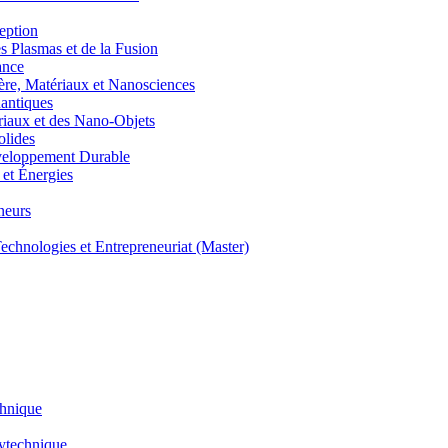
eption
lasmas et de la Fusion
ance
, Matériaux et Nanosciences
ntiques
aux et des Nano-Objets
lides
eloppement Durable
et Énergies
neurs
hnologies et Entrepreneuriat (Master)
chnique
lytechnique