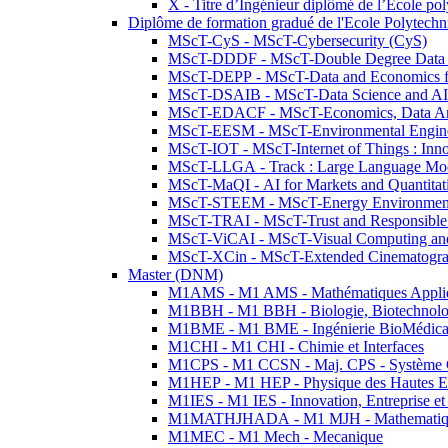
X - Titre d’Ingénieur diplômé de l’École po
Diplôme de formation gradué de l'Ecole Polytec
MScT-CyS - MScT-Cybersecurity (CyS)
MScT-DDDF - MScT-Double Degree Data 
MScT-DEPP - MScT-Data and Economics fo
MScT-DSAIB - MScT-Data Science and AI 
MScT-EDACF - MScT-Economics, Data Anal
MScT-EESM - MScT-Environmental Enginee
MScT-IOT - MScT-Internet of Things : Inn
MScT-LLGA - Track : Large Language Mode
MScT-MaQI - AI for Markets and Quantitat
MScT-STEEM - MScT-Energy Environment 
MScT-TRAI - MScT-Trust and Responsible
MScT-ViCAI - MScT-Visual Computing and
MScT-XCin - MScT-Extended Cinematogr
Master (DNM)
M1AMS - M1 AMS - Mathématiques Appliqué
M1BBH - M1 BBH - Biologie, Biotechnolog
M1BME - M1 BME - Ingénierie BioMédica
M1CHI - M1 CHI - Chimie et Interfaces
M1CPS - M1 CCSN - Maj. CPS - Système 
M1HEP - M1 HEP - Physique des Hautes E
M1IES - M1 IES - Innovation, Entreprise et
M1MATHJHADA - M1 MJH - Mathematiqu
M1MEC - M1 Mech - Mecanique