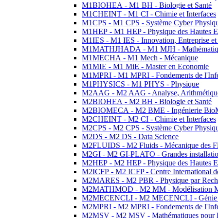
M1BIOHEA - M1 BH - Biologie et Santé
M1CHEINT - M1 CI - Chimie et Interfaces
M1CPS - M1 CPS - Système Cyber Physiq
M1HEP - M1 HEP - Physique des Hautes E
M1IES - M1 IES - Innovation, Entreprise et
M1MATHJHADA - M1 MJH - Mathématiqu
M1MECHA - M1 Mech - Mécanique
M1MIE - M1 MiE - Master en Economie
M1MPRI - M1 MPRI - Fondements de l'Inf
M1PHYSICS - M1 PHYS - Physique
M2AAG - M2 AAG - Analyse, Arithmétique
M2BIOHEA - M2 BH - Biologie et Santé
M2BIOMECA - M2 BME - Ingénierie BioM
M2CHEINT - M2 CI - Chimie et Interfaces
M2CPS - M2 CPS - Système Cyber Physiq
M2DS - M2 DS - Data Science
M2FLUIDS - M2 Fluids - Mécanique des Fl
M2GI - M2 GI-PLATO - Grandes installation
M2HEP - M2 HEP - Physique des Hautes E
M2ICFP - M2 ICFP - Centre International 
M2MARES - M2 PBR - Physique par Rech
M2MATHMOD - M2 MM - Modélisation M
M2MECENCLI - M2 MECENCLI - Génie Méc
M2MPRI - M2 MPRI - Fondements de l'Inf
M2MSV - M2 MSV - Mathématiques pour le