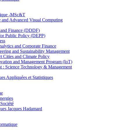
hnique -MSc&T
ce and Advanced Visual Computing
and Finance (DDDF)
r Public Policy (DEPP)
ess
ytics and Corporate Finance
ring and Sustainability Management
Cities and Climate Policy
ovation and Management Program (IoT)
: Science Technology & Management
ppliquées et Statistiques
ue
nergies
 Société
es Jacques Hadamard
ormatique