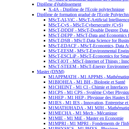
Diplôme d'établissement
X-4A - Diplôme de l'Ecole polytechnique
Diplôme de formation gradué de l'Ecole Polytec
MScT-AI-ViC - MScT-Artificial Intelligen
MScT-CyS - MScT-Cybersecurity (CyS)
MScT-DDDF - MScT-Double Degree Data 
MScT-DEPP - MScT-Data and Economics fo
MScT-DSB - MScT-Data Science for Busin
MScT-EDACF - MScT-Economics, Data Anal
MScT-EESM - MScT-Environmental Enginee
MScT-ESCLiP - MScT-Economics for Smart 
MScT-IOT - MScT-Internet of Things : Inn
MScT-STEEM - MScT-Energy Environment 
Master (DNM)
M1APPMATH - M1 APPMS - Mathématiques A
M1BIOHEA - M1 BH - Biologie et Santé
M1CHEINT - M1 CI - Chimie et Interfaces
M1CPS - M1 CPS - Système Cyber Physiq
M1HEP - M1 HEP - Physique des Hautes E
M1IES - M1 IES - Innovation, Entreprise et
M1MATHJHADA - M1 MJH - Mathématiqu
M1MECHA - M1 Mech - Mécanique
M1MIE - M1 MiE - Master en Economie
M1MPRI - M1 MPRI - Fondements de l'Inf
M1PHYSICS - M1 PHYS - Physique