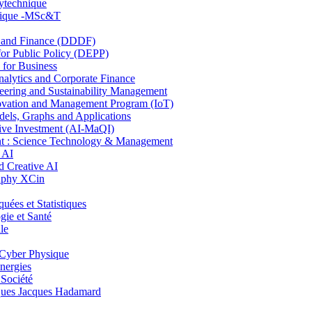
lytechnique
hnique -MSc&T
and Finance (DDDF)
r Public Policy (DEPP)
for Business
ytics and Corporate Finance
ring and Sustainability Management
ovation and Management Program (IoT)
ls, Graphs and Applications
ive Investment (AI-MaQI)
: Science Technology & Management
 AI
 Creative AI
aphy XCin
es et Statistiques
ie et Santé
le
Cyber Physique
nergies
 Société
es Jacques Hadamard