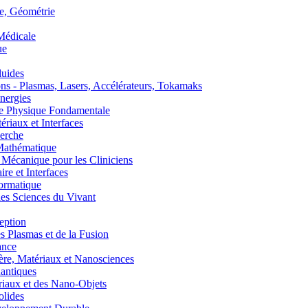
, Géométrie
édicale
ue
uides
s - Plasmas, Lasers, Accélérateurs, Tokamaks
nergies
de Physique Fondamentale
aux et Interfaces
erche
athématique
anique pour les Cliniciens
 et Interfaces
ormatique
s Sciences du Vivant
eption
lasmas et de la Fusion
ance
, Matériaux et Nanosciences
ntiques
aux et des Nano-Objets
lides