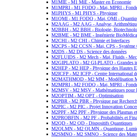
M1MIE - M1 MiE - Master en Economie
M1MPRI - M1 FODQ - Maj. MPRI - Fondeme
M1PHYS - M1 PHYS - Physique
M1QMI - M1 FODQ - Maj. QMI - Quantique
M2AAG - M2 AAG - Analyse, Arithmétique
M2BBH - M2 BBH - Biologie, Biotechnolog
M2BME - M2 BME - Ingénierie BioMédica
M2CHI - M2 CHI - Chimie et Interfaces
M2CPS - M2 CCSN - Maj. CPS - Système 
M2DS - M2 DS - Science des données
M2FLUIDS - M2 Mech - Maj. Fluids - Meca
M2GIPLATO - M2 GI-PLATO - Grandes instal
M2HEP - M2 HEP - Physique des Hautes E
M2ICFP - M2 ICFP - Centre International 
M2MATHMOD - M2 MM - Modélisation M
M2MPRI - M2 FODQ - Maj. MPRI - Fondeme
M2MSV - M2 MSV - Mathématiques pour le
M2OPTIM - M2 OPT - Optimisation
M2PBR - M2 PBR - Physique par Recherc
M2PIC - M2 PIC - Projet Innovation Conce
M2PPF - M2 PPF - Physique des Plasmas et
M2PROBFIN - M2 PF - Probabilités et Fin
M2QD - M2 QD - Dispositifs Quantiques
M2QLMN - M2 QLMN - Quantique, Lumiere
M2SMNO - M2 SMNO - Science des Materi