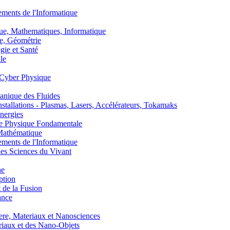
nts de l'Informatique
, Mathematiques, Informatique
, Géométrie
ie et Santé
le
Cyber Physique
nique des Fluides
lations - Plasmas, Lasers, Accélérateurs, Tokamaks
nergies
de Physique Fondamentale
athématique
nts de l'Informatique
s Sciences du Vivant
he
ption
 de la Fusion
ance
, Materiaux et Nanosciences
aux et des Nano-Objets