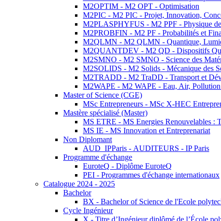
M2OPTIM - M2 OPT - Optimisation
M2PIC - M2 PIC - Projet, Innovation, Conc
M2PLASPHYFUS - M2 PPF - Physique des P
M2PROBFIN - M2 PF - Probabilités et Fin
M2QLMN - M2 QLMN - Quantique, Lumière
M2QUANTDEV - M2 QD - Dispositifs Qua
M2SMNO - M2 SMNO - Science des Matéri
M2SOLIDS - M2 Solids - Mécanique des So
M2TRADD - M2 TraDD - Transport et Dév
M2WAPE - M2 WAPE - Eau, Air, Pollution 
Master of Science (CGE)
MSc Entrepreneurs - MSc X-HEC Entrepre
Mastère spécialisé (Master)
MS ETRE - MS Energies Renouvelables : Tec
MS IE - MS Innovation et Entreprenariat
Non Diplomant
AUD_IPParis - AUDITEURS - IP Paris
Programme d'échange
EuroteQ - Diplôme EuroteQ
PEI - Programmes d'échange internationaux
Catalogue 2024 - 2025
Bachelor
BX - Bachelor of Science de l'Ecole polyte
Cycle Ingénieur
X - Titre d’Ingénieur diplômé de l’École po