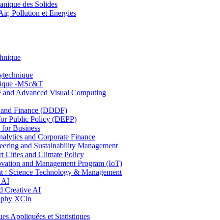
nique des Solides
, Pollution et Energies
chnique
lytechnique
hnique -MSc&T
ce and Advanced Visual Computing
and Finance (DDDF)
r Public Policy (DEPP)
for Business
ytics and Corporate Finance
ring and Sustainability Management
Cities and Climate Policy
ovation and Management Program (IoT)
: Science Technology & Management
 AI
 Creative AI
aphy XCin
ppliquées et Statistiques