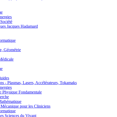
ue
nergies
 Société
es Jacques Hadamard
ormatique
, Géométrie
édicale
ue
uides
s - Plasmas, Lasers, Accélérateurs, Tokamaks
nergies
de Physique Fondamentale
erche
athématique
anique pour les Cliniciens
ormatique
s Sciences du Vivant