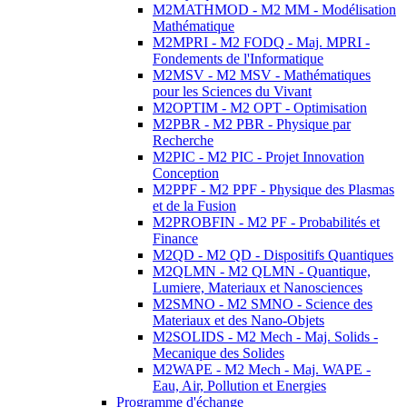
M2MATHMOD - M2 MM - Modélisation
Mathématique
M2MPRI - M2 FODQ - Maj. MPRI -
Fondements de l'Informatique
M2MSV - M2 MSV - Mathématiques
pour les Sciences du Vivant
M2OPTIM - M2 OPT - Optimisation
M2PBR - M2 PBR - Physique par
Recherche
M2PIC - M2 PIC - Projet Innovation
Conception
M2PPF - M2 PPF - Physique des Plasmas
et de la Fusion
M2PROBFIN - M2 PF - Probabilités et
Finance
M2QD - M2 QD - Dispositifs Quantiques
M2QLMN - M2 QLMN - Quantique,
Lumiere, Materiaux et Nanosciences
M2SMNO - M2 SMNO - Science des
Materiaux et des Nano-Objets
M2SOLIDS - M2 Mech - Maj. Solids -
Mecanique des Solides
M2WAPE - M2 Mech - Maj. WAPE -
Eau, Air, Pollution et Energies
Programme d'échange