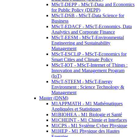
MScT-DEPP - MScT-Data and Economics
for Public Policy (DEPP)
MScT-DSB - MScT-Data Science for
Business
MScT-EDACF - MScT-Economics, Data
Analytics and Corporate Finance
MScT-EESM - MScT-Environmental
Engineering and Sustainability
Management
MScT-ESCLiP - MScT-Economics for
Smart Cities and Climate Policy
MScT-IOT - MScT-Internet of Things :
Innovation and Management Program
(IoT)
MScT-STEEM - MScT-Energy
Environment : Science Technology &
Management
Master (DNM)
M1APPMATH - M1 Mathématiques
Appliquées et Statistiques
M1BIOHEA - M1 Biologie et Santé
M1CHEINT - M1 Chimie et Interfaces
M1CPS - M1 Système Cyber Physique
M1HEP - M1 Physique des Hautes
Energies