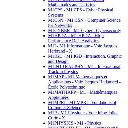
Mathematics and statistics
M1CPS - M1 CPS - Cyber Physical
Systems
M1CSN - M1 CSN - Computer Science
for Networks
M1CYBER - M1 Cyber - Cybersecurity
M1HPDA - M1 HPDA - High
Performance Data Analytics
M1I - M1 Informatique - Voie Jacques
Herbrand - X
M1IGD - M1 IGD - Interaction, Graphic
and Design
M1INTTRACPHY - M1 - International
Track in Physics
M1MAP - M1 Mathématiques et
Applications - Voie Jacques Hadamard -
École Polytechnique
M1MATHAPP - M1 - Mathématiques
Appliquées
M1MPRI - M1 MPRI - Foudations of
Computer Science
M1P - M1 Physique - Voie Irène Joliot
Curie - X
M1PHYSICS - M1 - Physics