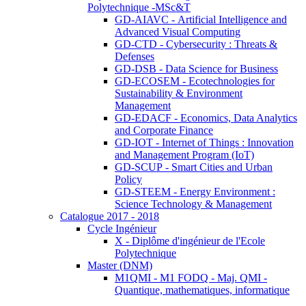
Polytechnique -MSc&T
GD-AIAVC - Artificial Intelligence and
Advanced Visual Computing
GD-CTD - Cybersecurity : Threats &
Defenses
GD-DSB - Data Science for Business
GD-ECOSEM - Ecotechnologies for
Sustainability & Environment
Management
GD-EDACF - Economics, Data Analytics
and Corporate Finance
GD-IOT - Internet of Things : Innovation
and Management Program (IoT)
GD-SCUP - Smart Cities and Urban
Policy
GD-STEEM - Energy Environment :
Science Technology & Management
Catalogue 2017 - 2018
Cycle Ingénieur
X - Diplôme d'ingénieur de l'Ecole
Polytechnique
Master (DNM)
M1QMI - M1 FODQ - Maj. QMI -
Quantique, mathematiques, informatique