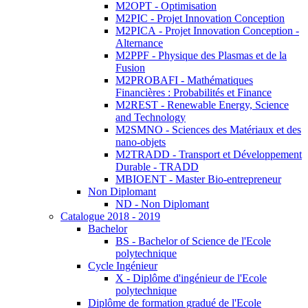
M2OPT - Optimisation
M2PIC - Projet Innovation Conception
M2PICA - Projet Innovation Conception -
Alternance
M2PPF - Physique des Plasmas et de la
Fusion
M2PROBAFI - Mathématiques
Financières : Probabilités et Finance
M2REST - Renewable Energy, Science
and Technology
M2SMNO - Sciences des Matériaux et des
nano-objets
M2TRADD - Transport et Développement
Durable - TRADD
MBIOENT - Master Bio-entrepreneur
Non Diplomant
ND - Non Diplomant
Catalogue 2018 - 2019
Bachelor
BS - Bachelor of Science de l'Ecole
polytechnique
Cycle Ingénieur
X - Diplôme d'ingénieur de l'Ecole
polytechnique
Diplôme de formation gradué de l'Ecole