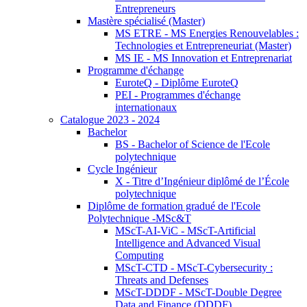
Entrepreneurs
Mastère spécialisé (Master)
MS ETRE - MS Energies Renouvelables :
Technologies et Entrepreneuriat (Master)
MS IE - MS Innovation et Entreprenariat
Programme d'échange
EuroteQ - Diplôme EuroteQ
PEI - Programmes d'échange
internationaux
Catalogue 2023 - 2024
Bachelor
BS - Bachelor of Science de l'Ecole
polytechnique
Cycle Ingénieur
X - Titre d’Ingénieur diplômé de l’École
polytechnique
Diplôme de formation gradué de l'Ecole
Polytechnique -MSc&T
MScT-AI-ViC - MScT-Artificial
Intelligence and Advanced Visual
Computing
MScT-CTD - MScT-Cybersecurity :
Threats and Defenses
MScT-DDDF - MScT-Double Degree
Data and Finance (DDDF)