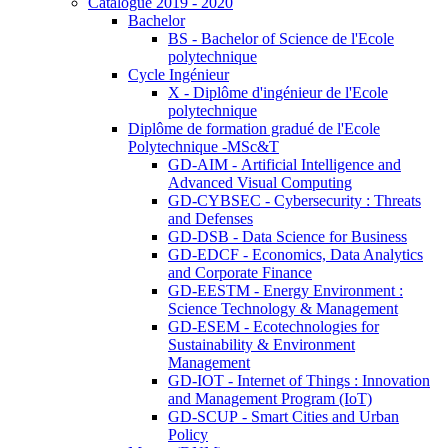
Catalogue 2019 - 2020
Bachelor
BS - Bachelor of Science de l'Ecole
polytechnique
Cycle Ingénieur
X - Diplôme d'ingénieur de l'Ecole
polytechnique
Diplôme de formation gradué de l'Ecole
Polytechnique -MSc&T
GD-AIM - Artificial Intelligence and
Advanced Visual Computing
GD-CYBSEC - Cybersecurity : Threats
and Defenses
GD-DSB - Data Science for Business
GD-EDCF - Economics, Data Analytics
and Corporate Finance
GD-EESTM - Energy Environment :
Science Technology & Management
GD-ESEM - Ecotechnologies for
Sustainability & Environment
Management
GD-IOT - Internet of Things : Innovation
and Management Program (IoT)
GD-SCUP - Smart Cities and Urban
Policy