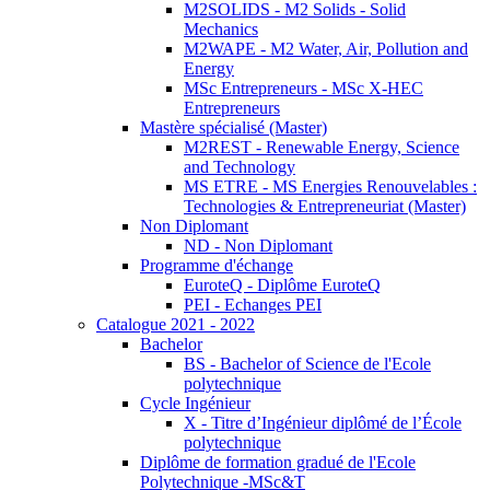
M2SOLIDS - M2 Solids - Solid
Mechanics
M2WAPE - M2 Water, Air, Pollution and
Energy
MSc Entrepreneurs - MSc X-HEC
Entrepreneurs
Mastère spécialisé (Master)
M2REST - Renewable Energy, Science
and Technology
MS ETRE - MS Energies Renouvelables :
Technologies & Entrepreneuriat (Master)
Non Diplomant
ND - Non Diplomant
Programme d'échange
EuroteQ - Diplôme EuroteQ
PEI - Echanges PEI
Catalogue 2021 - 2022
Bachelor
BS - Bachelor of Science de l'Ecole
polytechnique
Cycle Ingénieur
X - Titre d’Ingénieur diplômé de l’École
polytechnique
Diplôme de formation gradué de l'Ecole
Polytechnique -MSc&T