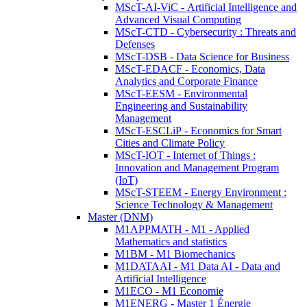
MScT-AI-ViC - Artificial Intelligence and
Advanced Visual Computing
MScT-CTD - Cybersecurity : Threats and
Defenses
MScT-DSB - Data Science for Business
MScT-EDACF - Economics, Data
Analytics and Corporate Finance
MScT-EESM - Environmental
Engineering and Sustainability
Management
MScT-ESCLiP - Economics for Smart
Cities and Climate Policy
MScT-IOT - Internet of Things :
Innovation and Management Program
(IoT)
MScT-STEEM - Energy Environment :
Science Technology & Management
Master (DNM)
M1APPMATH - M1 - Applied
Mathematics and statistics
M1BM - M1 Biomechanics
M1DATAAI - M1 Data AI - Data and
Artificial Intelligence
M1ECO - M1 Economie
M1ENERG - Master 1 Énergie