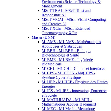
Environment : Science Technology &
Management
MScT-TRAI - MScT-Trust and
Responsible AI
MScT-ViCAI - MScT-Visual Computing
and Creative AI
MScT-XCin - MScT-Extended
Cinematography XCin
Master (DNM)
M1AMS - M1 AMS - Mathématiques
Appliquées et Statistiques
M1BBH - M1 BBH - Biologie,
Biotechnologie et Santé
M1BME - M1 BME - Ingénierie
BioMédicale
M1CHI - M1 CHI - Chimie et Interfaces
M1CPS - M1 CCSN - Maj. CPS -
Système Cyber Physique
M1HEP - M1 HEP - Physique des Hautes
Energies
M1IES - M1 IES - Innovation, Entreprise
et Société
M1MATHJHADA - M1 MJH -
Mathematiques Jacques Hadamard
M1MEC - M1 Mech - Mecanique