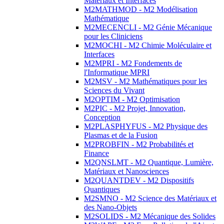
Matériaux et Interfaces
M2MATHMOD - M2 Modélisation
Mathématique
M2MECENCLI - M2 Génie Mécanique
pour les Cliniciens
M2MOCHI - M2 Chimie Moléculaire et
Interfaces
M2MPRI - M2 Fondements de
l'Informatique MPRI
M2MSV - M2 Mathématiques pour les
Sciences du Vivant
M2OPTIM - M2 Optimisation
M2PIC - M2 Projet, Innovation,
Conception
M2PLASPHYFUS - M2 Physique des
Plasmas et de la Fusion
M2PROBFIN - M2 Probabilités et
Finance
M2QNSLMT - M2 Quantique, Lumière,
Matériaux et Nanosciences
M2QUANTDEV - M2 Dispositifs
Quantiques
M2SMNO - M2 Science des Matériaux et
des Nano-Objets
M2SOLIDS - M2 Mécanique des Solides