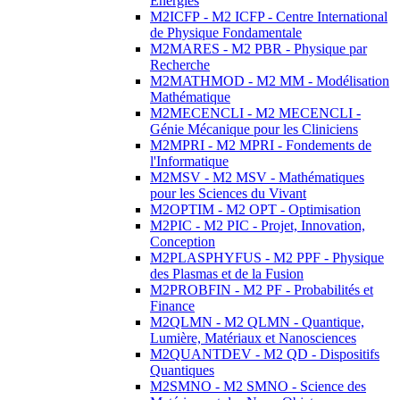
Energies
M2ICFP - M2 ICFP - Centre International
de Physique Fondamentale
M2MARES - M2 PBR - Physique par
Recherche
M2MATHMOD - M2 MM - Modélisation
Mathématique
M2MECENCLI - M2 MECENCLI -
Génie Mécanique pour les Cliniciens
M2MPRI - M2 MPRI - Fondements de
l'Informatique
M2MSV - M2 MSV - Mathématiques
pour les Sciences du Vivant
M2OPTIM - M2 OPT - Optimisation
M2PIC - M2 PIC - Projet, Innovation,
Conception
M2PLASPHYFUS - M2 PPF - Physique
des Plasmas et de la Fusion
M2PROBFIN - M2 PF - Probabilités et
Finance
M2QLMN - M2 QLMN - Quantique,
Lumière, Matériaux et Nanosciences
M2QUANTDEV - M2 QD - Dispositifs
Quantiques
M2SMNO - M2 SMNO - Science des