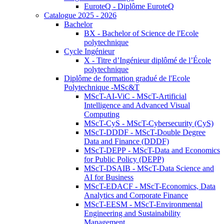
EuroteQ - Diplôme EuroteQ
Catalogue 2025 - 2026
Bachelor
BX - Bachelor of Science de l'Ecole
polytechnique
Cycle Ingénieur
X - Titre d’Ingénieur diplômé de l’École
polytechnique
Diplôme de formation gradué de l'Ecole
Polytechnique -MSc&T
MScT-AI-ViC - MScT-Artificial
Intelligence and Advanced Visual
Computing
MScT-CyS - MScT-Cybersecurity (CyS)
MScT-DDDF - MScT-Double Degree
Data and Finance (DDDF)
MScT-DEPP - MScT-Data and Economics
for Public Policy (DEPP)
MScT-DSAIB - MScT-Data Science and
AI for Business
MScT-EDACF - MScT-Economics, Data
Analytics and Corporate Finance
MScT-EESM - MScT-Environmental
Engineering and Sustainability
Management