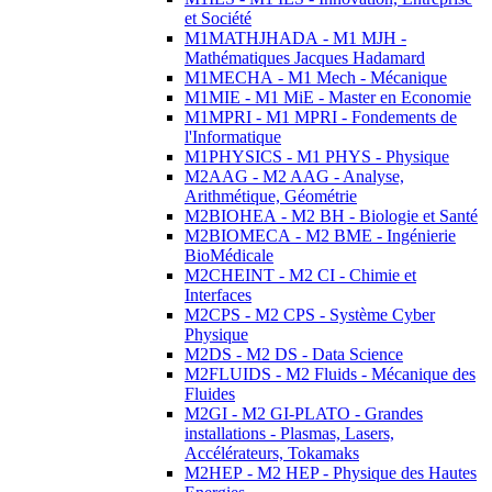
et Société
M1MATHJHADA - M1 MJH -
Mathématiques Jacques Hadamard
M1MECHA - M1 Mech - Mécanique
M1MIE - M1 MiE - Master en Economie
M1MPRI - M1 MPRI - Fondements de
l'Informatique
M1PHYSICS - M1 PHYS - Physique
M2AAG - M2 AAG - Analyse,
Arithmétique, Géométrie
M2BIOHEA - M2 BH - Biologie et Santé
M2BIOMECA - M2 BME - Ingénierie
BioMédicale
M2CHEINT - M2 CI - Chimie et
Interfaces
M2CPS - M2 CPS - Système Cyber
Physique
M2DS - M2 DS - Data Science
M2FLUIDS - M2 Fluids - Mécanique des
Fluides
M2GI - M2 GI-PLATO - Grandes
installations - Plasmas, Lasers,
Accélérateurs, Tokamaks
M2HEP - M2 HEP - Physique des Hautes