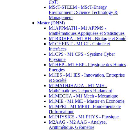
(IoT)
MScT-STEEM - MScT-Energy
Environment : Science Technology &
Management
Master (DNM)
M1APPMATH - M1 APPMS -
Mathématiques Appliquées et Statistiques
M1BIOHEA - M1 BH - Biologie et Santé
M1CHEINT - M1 CI - Chimie et
Interfaces
M1CPS - M1 CPS - Système Cyber
Physique
M1HEP - M1 HEP - Physique des Hautes
Energies
M1IES - M1 IES - Innovation, Entreprise
et Société
M1MATHJHADA - M1 MJH -
Mathématiques Jacques Hadamard
M1MECHA - M1 Mech - Mécanique
M1MIE - M1 MiE - Master en Economie
M1MPRI - M1 MPRI - Fondements de
l'Informatique
M1PHYSICS - M1 PHYS - Physique
M2AAG - M2 AAG - Analyse,
Arithmétique, Géométrie