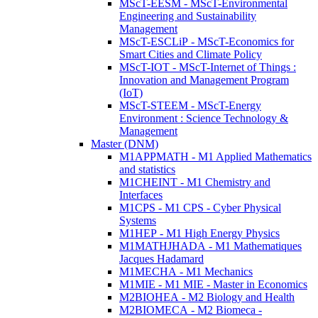
MScT-EESM - MScT-Environmental
Engineering and Sustainability
Management
MScT-ESCLiP - MScT-Economics for
Smart Cities and Climate Policy
MScT-IOT - MScT-Internet of Things :
Innovation and Management Program
(IoT)
MScT-STEEM - MScT-Energy
Environment : Science Technology &
Management
Master (DNM)
M1APPMATH - M1 Applied Mathematics
and statistics
M1CHEINT - M1 Chemistry and
Interfaces
M1CPS - M1 CPS - Cyber Physical
Systems
M1HEP - M1 High Energy Physics
M1MATHJHADA - M1 Mathematiques
Jacques Hadamard
M1MECHA - M1 Mechanics
M1MIE - M1 MIE - Master in Economics
M2BIOHEA - M2 Biology and Health
M2BIOMECA - M2 Biomeca -