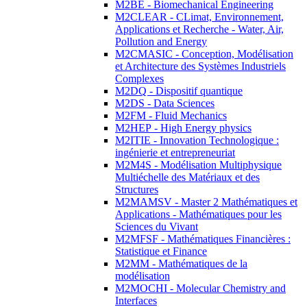
M2BE - Biomechanical Engineering
M2CLEAR - CLimat, Environnement,
Applications et Recherche - Water, Air,
Pollution and Energy
M2CMASIC - Conception, Modélisation
et Architecture des Systèmes Industriels
Complexes
M2DQ - Dispositif quantique
M2DS - Data Sciences
M2FM - Fluid Mechanics
M2HEP - High Energy physics
M2ITIE - Innovation Technologique :
ingénierie et entrepreneuriat
M2M4S - Modélisation Multiphysique
Multiéchelle des Matériaux et des
Structures
M2MAMSV - Master 2 Mathématiques et
Applications - Mathématiques pour les
Sciences du Vivant
M2MFSF - Mathématiques Financières :
Statistique et Finance
M2MM - Mathématiques de la
modélisation
M2MOCHI - Molecular Chemistry and
Interfaces