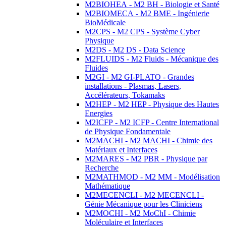
M2BIOHEA - M2 BH - Biologie et Santé
M2BIOMECA - M2 BME - Ingénierie
BioMédicale
M2CPS - M2 CPS - Système Cyber
Physique
M2DS - M2 DS - Data Science
M2FLUIDS - M2 Fluids - Mécanique des
Fluides
M2GI - M2 GI-PLATO - Grandes
installations - Plasmas, Lasers,
Accélérateurs, Tokamaks
M2HEP - M2 HEP - Physique des Hautes
Energies
M2ICFP - M2 ICFP - Centre International
de Physique Fondamentale
M2MACHI - M2 MACHI - Chimie des
Matériaux et Interfaces
M2MARES - M2 PBR - Physique par
Recherche
M2MATHMOD - M2 MM - Modélisation
Mathématique
M2MECENCLI - M2 MECENCLI -
Génie Mécanique pour les Cliniciens
M2MOCHI - M2 MoChI - Chimie
Moléculaire et Interfaces