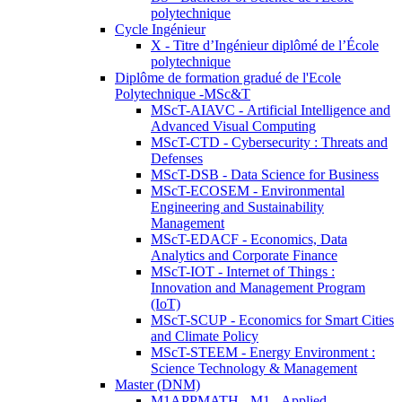
polytechnique
Cycle Ingénieur
X - Titre d’Ingénieur diplômé de l’École
polytechnique
Diplôme de formation gradué de l'Ecole
Polytechnique -MSc&T
MScT-AIAVC - Artificial Intelligence and
Advanced Visual Computing
MScT-CTD - Cybersecurity : Threats and
Defenses
MScT-DSB - Data Science for Business
MScT-ECOSEM - Environmental
Engineering and Sustainability
Management
MScT-EDACF - Economics, Data
Analytics and Corporate Finance
MScT-IOT - Internet of Things :
Innovation and Management Program
(IoT)
MScT-SCUP - Economics for Smart Cities
and Climate Policy
MScT-STEEM - Energy Environment :
Science Technology & Management
Master (DNM)
M1APPMATH - M1 - Applied