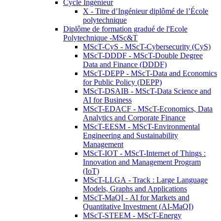
Cycle Ingénieur
X - Titre d’Ingénieur diplômé de l’École
polytechnique
Diplôme de formation gradué de l'Ecole
Polytechnique -MSc&T
MScT-CyS - MScT-Cybersecurity (CyS)
MScT-DDDF - MScT-Double Degree
Data and Finance (DDDF)
MScT-DEPP - MScT-Data and Economics
for Public Policy (DEPP)
MScT-DSAIB - MScT-Data Science and
AI for Business
MScT-EDACF - MScT-Economics, Data
Analytics and Corporate Finance
MScT-EESM - MScT-Environmental
Engineering and Sustainability
Management
MScT-IOT - MScT-Internet of Things :
Innovation and Management Program
(IoT)
MScT-LLGA - Track : Large Language
Models, Graphs and Applications
MScT-MaQI - AI for Markets and
Quantitative Investment (AI-MaQI)
MScT-STEEM - MScT-Energy