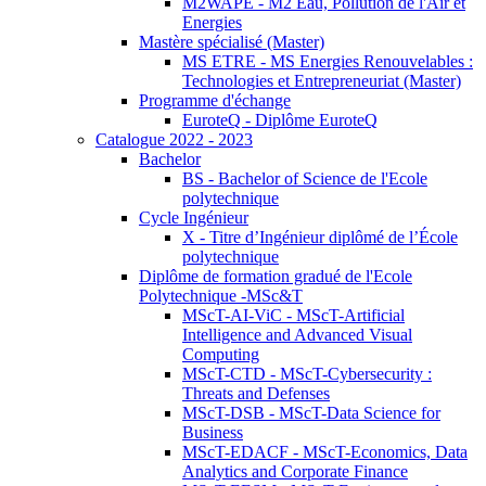
M2WAPE - M2 Eau, Pollution de l'Air et
Energies
Mastère spécialisé (Master)
MS ETRE - MS Energies Renouvelables :
Technologies et Entrepreneuriat (Master)
Programme d'échange
EuroteQ - Diplôme EuroteQ
Catalogue 2022 - 2023
Bachelor
BS - Bachelor of Science de l'Ecole
polytechnique
Cycle Ingénieur
X - Titre d’Ingénieur diplômé de l’École
polytechnique
Diplôme de formation gradué de l'Ecole
Polytechnique -MSc&T
MScT-AI-ViC - MScT-Artificial
Intelligence and Advanced Visual
Computing
MScT-CTD - MScT-Cybersecurity :
Threats and Defenses
MScT-DSB - MScT-Data Science for
Business
MScT-EDACF - MScT-Economics, Data
Analytics and Corporate Finance