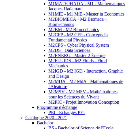
M1MATHJHADA - M1 - Mathematiques
Jacques Hadamard
M1MIE - M1 MiE - Master in Economics
M2BIOMECA - M2 Biomeca -
Biomechanics
M2BM - M2 Biomechanics
M2CFP - M2 CFP - Concepts in
Fundamental Physics
M2CPS - Cyber Physical System
M2DS - Data Sciences
M2ENERG - Master 2 Énergie
M2FLUIDS - M2 Fluids - Fluid
Mechanics
M2IGD - M2 IGD - Interaction, Graphic
and Design
M2MDA - M2 MdA - Mathématiques de
l'Aléatoire
M2MSV - M2 MSV - Mathématiques
pour les Sciences du Vivant
M2PIC - Projet Innovation Conception
Programme d'échange
PEI - Echanges PEI
Catalogue 2020 - 2021
Bachelor
BS - Bachelor of Science de l'Ecole