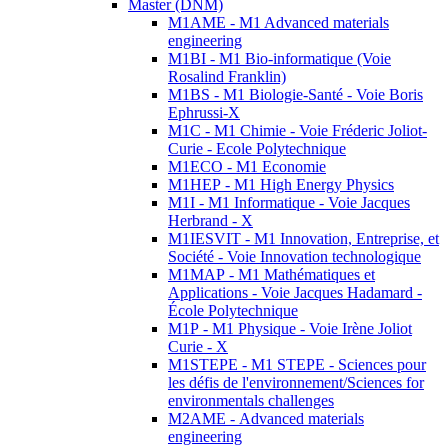
Master (DNM)
M1AME - M1 Advanced materials
engineering
M1BI - M1 Bio-informatique (Voie
Rosalind Franklin)
M1BS - M1 Biologie-Santé - Voie Boris
Ephrussi-X
M1C - M1 Chimie - Voie Fréderic Joliot-
Curie - Ecole Polytechnique
M1ECO - M1 Economie
M1HEP - M1 High Energy Physics
M1I - M1 Informatique - Voie Jacques
Herbrand - X
M1IESVIT - M1 Innovation, Entreprise, et
Société - Voie Innovation technologique
M1MAP - M1 Mathématiques et
Applications - Voie Jacques Hadamard -
École Polytechnique
M1P - M1 Physique - Voie Irène Joliot
Curie - X
M1STEPE - M1 STEPE - Sciences pour
les défis de l'environnement/Sciences for
environmentals challenges
M2AME - Advanced materials
engineering