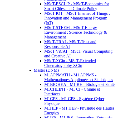
MScT-ESCLiP - MScT-Economics for
Smart Cities and Climate Policy
MScT-IOT - MScT-Internet of Things :
Innovation and Management Program
(IoT)
MScT-STEEM - MScT-Energy
Environment : Science Technology &
Management
MScT-TRAI - MScT-Trust and
Responsible AI
MScT-ViCAI - MScT-Visual Computing
and Creative AI
MScT-XCin - MScT-Extended
Cinematography XCin
Master (DNM)
M1APPMATH - M1 APPMS -
Mathématiques Appliquées et Statistiques
M1BIOHEA - M1 BH - Biologie et Santé
M1CHEINT - M1 CI - Chimie et
Interfaces
M1CPS - M1 CPS - Système Cyber
Physique
M1HEP - M1 HEP - Physique des Hautes
Energies
M1IES - M1 IES - Innovation, Entreprise