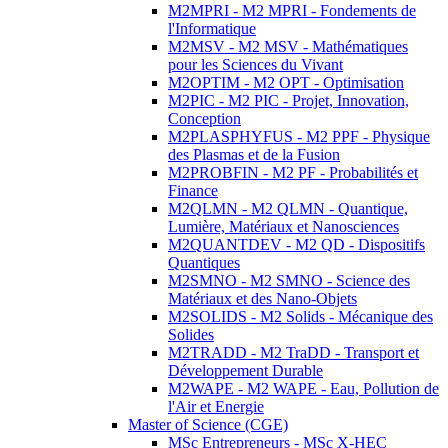
M2MPRI - M2 MPRI - Fondements de
l'Informatique
M2MSV - M2 MSV - Mathématiques
pour les Sciences du Vivant
M2OPTIM - M2 OPT - Optimisation
M2PIC - M2 PIC - Projet, Innovation,
Conception
M2PLASPHYFUS - M2 PPF - Physique
des Plasmas et de la Fusion
M2PROBFIN - M2 PF - Probabilités et
Finance
M2QLMN - M2 QLMN - Quantique,
Lumière, Matériaux et Nanosciences
M2QUANTDEV - M2 QD - Dispositifs
Quantiques
M2SMNO - M2 SMNO - Science des
Matériaux et des Nano-Objets
M2SOLIDS - M2 Solids - Mécanique des
Solides
M2TRADD - M2 TraDD - Transport et
Développement Durable
M2WAPE - M2 WAPE - Eau, Pollution de
l'Air et Energie
Master of Science (CGE)
MSc Entrepreneurs - MSc X-HEC