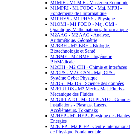
M1MIE - M1 MiE - Master en Economie
M1MPRI - M1 FODQ - Maj. MPRI -
Fondements de l'Informatique
M1PHYS - M1 PHYS - Physique
M1QMI - M1 FODQ - Maj. QMI -
Quantique, Mathematiques, Informatique
M2AAG - M2 AAG - Analyse,
Arithmétique, Géométrie
M2BBH - M2 BBH - Biologie,
Biotechnologie et Santé
M2BME - M2 BME - Ingénierie
BioMédicale
M2CHI - M2 CHI - Chimie et Interfaces
M2CPS - M2 CCSN - Maj. CPS -
Système Cyber Physique
M2DS - M2 DS - Science des données
M2FLUIDS - M2 Mech - Maj. Fluids -
Mecanique des Fluides
M2GIPLATO - M2 GI-PLATO - Grandes
installations - Plasmas, Lasers,
Accélérateurs, Tokamaks
M2HEP - M2 HEP - Physique des Hautes
Energies
M2ICFP - M2 ICFP - Centre International
de Physique Fondamentale