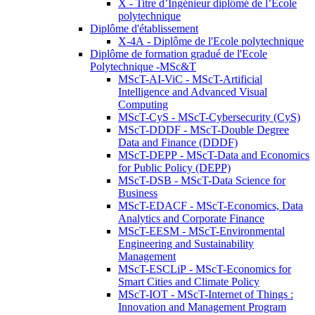
X - Titre d’Ingénieur diplômé de l’École
polytechnique
Diplôme d'établissement
X-4A - Diplôme de l'Ecole polytechnique
Diplôme de formation gradué de l'Ecole
Polytechnique -MSc&T
MScT-AI-ViC - MScT-Artificial
Intelligence and Advanced Visual
Computing
MScT-CyS - MScT-Cybersecurity (CyS)
MScT-DDDF - MScT-Double Degree
Data and Finance (DDDF)
MScT-DEPP - MScT-Data and Economics
for Public Policy (DEPP)
MScT-DSB - MScT-Data Science for
Business
MScT-EDACF - MScT-Economics, Data
Analytics and Corporate Finance
MScT-EESM - MScT-Environmental
Engineering and Sustainability
Management
MScT-ESCLiP - MScT-Economics for
Smart Cities and Climate Policy
MScT-IOT - MScT-Internet of Things :
Innovation and Management Program