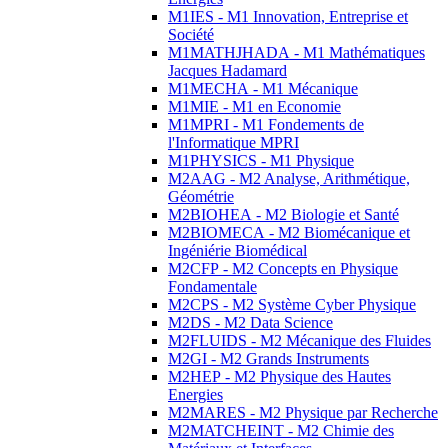
M1IES - M1 Innovation, Entreprise et
Société
M1MATHJHADA - M1 Mathématiques
Jacques Hadamard
M1MECHA - M1 Mécanique
M1MIE - M1 en Economie
M1MPRI - M1 Fondements de
l'Informatique MPRI
M1PHYSICS - M1 Physique
M2AAG - M2 Analyse, Arithmétique,
Géométrie
M2BIOHEA - M2 Biologie et Santé
M2BIOMECA - M2 Biomécanique et
Ingéniérie Biomédical
M2CFP - M2 Concepts en Physique
Fondamentale
M2CPS - M2 Système Cyber Physique
M2DS - M2 Data Science
M2FLUIDS - M2 Mécanique des Fluides
M2GI - M2 Grands Instruments
M2HEP - M2 Physique des Hautes
Energies
M2MARES - M2 Physique par Recherche
M2MATCHEINT - M2 Chimie des