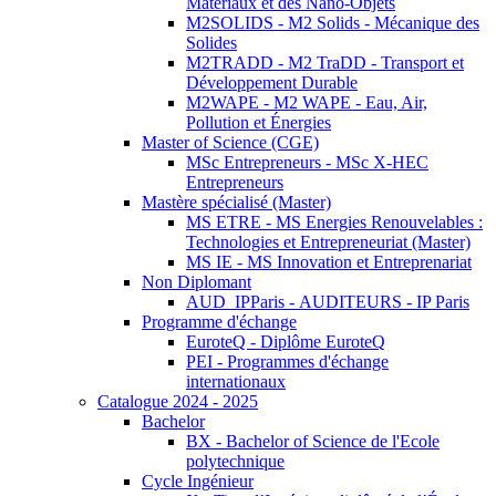
Matériaux et des Nano-Objets
M2SOLIDS - M2 Solids - Mécanique des
Solides
M2TRADD - M2 TraDD - Transport et
Développement Durable
M2WAPE - M2 WAPE - Eau, Air,
Pollution et Énergies
Master of Science (CGE)
MSc Entrepreneurs - MSc X-HEC
Entrepreneurs
Mastère spécialisé (Master)
MS ETRE - MS Energies Renouvelables :
Technologies et Entrepreneuriat (Master)
MS IE - MS Innovation et Entreprenariat
Non Diplomant
AUD_IPParis - AUDITEURS - IP Paris
Programme d'échange
EuroteQ - Diplôme EuroteQ
PEI - Programmes d'échange
internationaux
Catalogue 2024 - 2025
Bachelor
BX - Bachelor of Science de l'Ecole
polytechnique
Cycle Ingénieur