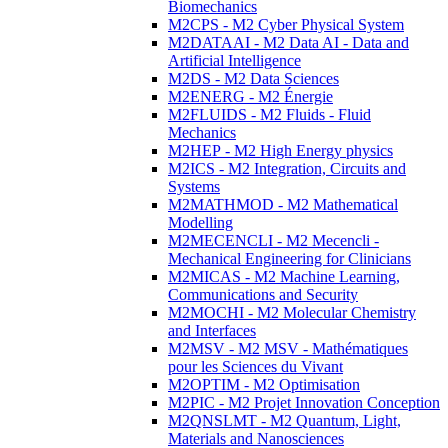
Biomechanics
M2CPS - M2 Cyber Physical System
M2DATAAI - M2 Data AI - Data and
Artificial Intelligence
M2DS - M2 Data Sciences
M2ENERG - M2 Énergie
M2FLUIDS - M2 Fluids - Fluid
Mechanics
M2HEP - M2 High Energy physics
M2ICS - M2 Integration, Circuits and
Systems
M2MATHMOD - M2 Mathematical
Modelling
M2MECENCLI - M2 Mecencli -
Mechanical Engineering for Clinicians
M2MICAS - M2 Machine Learning,
Communications and Security
M2MOCHI - M2 Molecular Chemistry
and Interfaces
M2MSV - M2 MSV - Mathématiques
pour les Sciences du Vivant
M2OPTIM - M2 Optimisation
M2PIC - M2 Projet Innovation Conception
M2QNSLMT - M2 Quantum, Light,
Materials and Nanosciences