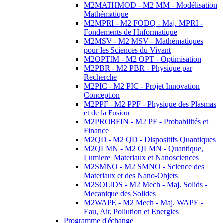
M2MATHMOD - M2 MM - Modélisation
Mathématique
M2MPRI - M2 FODQ - Maj. MPRI -
Fondements de l'Informatique
M2MSV - M2 MSV - Mathématiques
pour les Sciences du Vivant
M2OPTIM - M2 OPT - Optimisation
M2PBR - M2 PBR - Physique par
Recherche
M2PIC - M2 PIC - Projet Innovation
Conception
M2PPF - M2 PPF - Physique des Plasmas
et de la Fusion
M2PROBFIN - M2 PF - Probabilités et
Finance
M2QD - M2 QD - Dispositifs Quantiques
M2QLMN - M2 QLMN - Quantique,
Lumiere, Materiaux et Nanosciences
M2SMNO - M2 SMNO - Science des
Materiaux et des Nano-Objets
M2SOLIDS - M2 Mech - Maj. Solids -
Mecanique des Solides
M2WAPE - M2 Mech - Maj. WAPE -
Eau, Air, Pollution et Energies
Programme d'échange