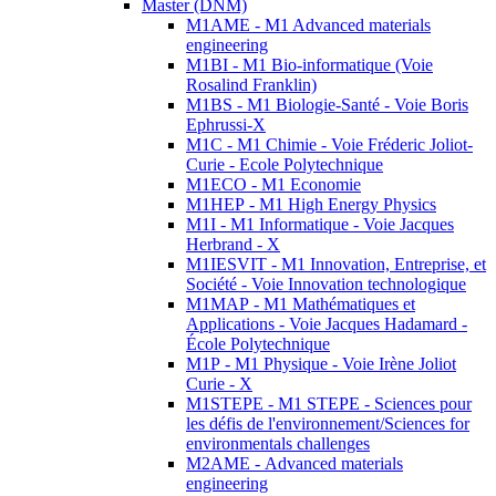
Master (DNM)
M1AME - M1 Advanced materials
engineering
M1BI - M1 Bio-informatique (Voie
Rosalind Franklin)
M1BS - M1 Biologie-Santé - Voie Boris
Ephrussi-X
M1C - M1 Chimie - Voie Fréderic Joliot-
Curie - Ecole Polytechnique
M1ECO - M1 Economie
M1HEP - M1 High Energy Physics
M1I - M1 Informatique - Voie Jacques
Herbrand - X
M1IESVIT - M1 Innovation, Entreprise, et
Société - Voie Innovation technologique
M1MAP - M1 Mathématiques et
Applications - Voie Jacques Hadamard -
École Polytechnique
M1P - M1 Physique - Voie Irène Joliot
Curie - X
M1STEPE - M1 STEPE - Sciences pour
les défis de l'environnement/Sciences for
environmentals challenges
M2AME - Advanced materials
engineering