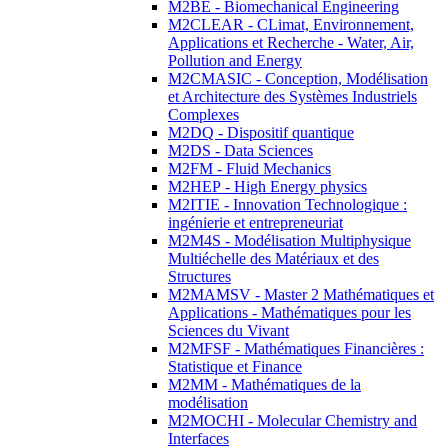
M2BE - Biomechanical Engineering
M2CLEAR - CLimat, Environnement,
Applications et Recherche - Water, Air,
Pollution and Energy
M2CMASIC - Conception, Modélisation
et Architecture des Systèmes Industriels
Complexes
M2DQ - Dispositif quantique
M2DS - Data Sciences
M2FM - Fluid Mechanics
M2HEP - High Energy physics
M2ITIE - Innovation Technologique :
ingénierie et entrepreneuriat
M2M4S - Modélisation Multiphysique
Multiéchelle des Matériaux et des
Structures
M2MAMSV - Master 2 Mathématiques et
Applications - Mathématiques pour les
Sciences du Vivant
M2MFSF - Mathématiques Financières :
Statistique et Finance
M2MM - Mathématiques de la
modélisation
M2MOCHI - Molecular Chemistry and
Interfaces