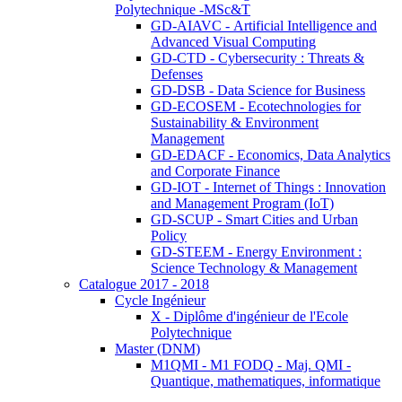
Polytechnique -MSc&T
GD-AIAVC - Artificial Intelligence and
Advanced Visual Computing
GD-CTD - Cybersecurity : Threats &
Defenses
GD-DSB - Data Science for Business
GD-ECOSEM - Ecotechnologies for
Sustainability & Environment
Management
GD-EDACF - Economics, Data Analytics
and Corporate Finance
GD-IOT - Internet of Things : Innovation
and Management Program (IoT)
GD-SCUP - Smart Cities and Urban
Policy
GD-STEEM - Energy Environment :
Science Technology & Management
Catalogue 2017 - 2018
Cycle Ingénieur
X - Diplôme d'ingénieur de l'Ecole
Polytechnique
Master (DNM)
M1QMI - M1 FODQ - Maj. QMI -
Quantique, mathematiques, informatique