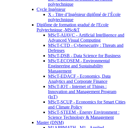
polytechnique
Cycle Ingénieur
X - Titre d’Ingénieur diplômé de l’École
polytechnique
Diplôme de formation gradué de l'Ecole
Polytechnique -MSc&T
MScT-AIAVC - Artificial Intelligence and
Advanced Visual Computing
MScT-CTD - Cybersecurity : Threats and
Defenses
MScT-DSB - Data Science for Business
MScT-ECOSEM - Environmental
Engineering and Sustainability
Management
MScT-EDACF - Economics, Data
Analytics and Corporate Finance
MScT-IOT - Internet of Things :
Innovation and Management Program
(IoT)
MScT-SCUP - Economics for Smart Cities
and Climate Policy
MScT-STEEM - Energy Environment :
Science Technology & Management
Master (DNM)
M1APPMATH - M1 - Applied