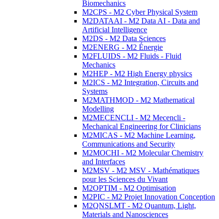
Biomechanics
M2CPS - M2 Cyber Physical System
M2DATAAI - M2 Data AI - Data and
Artificial Intelligence
M2DS - M2 Data Sciences
M2ENERG - M2 Énergie
M2FLUIDS - M2 Fluids - Fluid
Mechanics
M2HEP - M2 High Energy physics
M2ICS - M2 Integration, Circuits and
Systems
M2MATHMOD - M2 Mathematical
Modelling
M2MECENCLI - M2 Mecencli -
Mechanical Engineering for Clinicians
M2MICAS - M2 Machine Learning,
Communications and Security
M2MOCHI - M2 Molecular Chemistry
and Interfaces
M2MSV - M2 MSV - Mathématiques
pour les Sciences du Vivant
M2OPTIM - M2 Optimisation
M2PIC - M2 Projet Innovation Conception
M2QNSLMT - M2 Quantum, Light,
Materials and Nanosciences