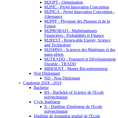
M2OPT - Optimisation
M2PIC - Projet Innovation Conception
M2PICA - Projet Innovation Conception -
Alternance
M2PPF - Physique des Plasmas et de la
Fusion
M2PROBAFI - Mathématiques
Financières : Probabilités et Finance
M2REST - Renewable Energy, Science
and Technology
M2SMNO - Sciences des Matériaux et des
nano-objets
M2TRADD - Transport et Développement
Durable - TRADD
MBIOENT - Master Bio-entrepreneur
Non Diplomant
ND - Non Diplomant
Catalogue 2018 - 2019
Bachelor
BS - Bachelor of Science de l'Ecole
polytechnique
Cycle Ingénieur
X - Diplôme d'ingénieur de l'Ecole
polytechnique
Diplôme de formation gradué de l'Ecole