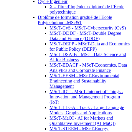
Cycle Ingénieur
X - Titre d’Ingénieur diplômé de l’École
polytechnique
Diplôme de formation gradué de l'Ecole
Polytechnique -MSc&T
MScT-CyS - MScT-Cybersecurity (CyS)
MScT-DDDF - MScT-Double Degree
Data and Finance (DDDF)
MScT-DEPP - MScT-Data and Economics
for Public Policy (DEPP)
MScT-DSAIB - MScT-Data Science and
AI for Business
MScT-EDACF - MScT-Economics, Data
Analytics and Corporate Finance
MScT-EESM - MScT-Environmental
Engineering and Sustainability
Management
MScT-IOT - MScT-Internet of Things :
Innovation and Management Program
(IoT)
MScT-LLGA - Track : Large Language
Models, Graphs and Applications
MScT-MaQI - AI for Markets and
Quantitative Investment (AI-MaQI)
MScT-STEEM - MScT-Energy