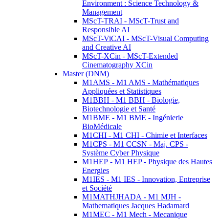
Environment : Science Technology &
Management
MScT-TRAI - MScT-Trust and
Responsible AI
MScT-ViCAI - MScT-Visual Computing
and Creative AI
MScT-XCin - MScT-Extended
Cinematography XCin
Master (DNM)
M1AMS - M1 AMS - Mathématiques
Appliquées et Statistiques
M1BBH - M1 BBH - Biologie,
Biotechnologie et Santé
M1BME - M1 BME - Ingénierie
BioMédicale
M1CHI - M1 CHI - Chimie et Interfaces
M1CPS - M1 CCSN - Maj. CPS -
Système Cyber Physique
M1HEP - M1 HEP - Physique des Hautes
Energies
M1IES - M1 IES - Innovation, Entreprise
et Société
M1MATHJHADA - M1 MJH -
Mathematiques Jacques Hadamard
M1MEC - M1 Mech - Mecanique