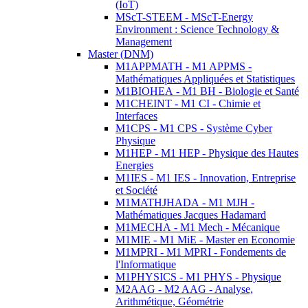
(IoT)
MScT-STEEM - MScT-Energy
Environment : Science Technology &
Management
Master (DNM)
M1APPMATH - M1 APPMS -
Mathématiques Appliquées et Statistiques
M1BIOHEA - M1 BH - Biologie et Santé
M1CHEINT - M1 CI - Chimie et
Interfaces
M1CPS - M1 CPS - Système Cyber
Physique
M1HEP - M1 HEP - Physique des Hautes
Energies
M1IES - M1 IES - Innovation, Entreprise
et Société
M1MATHJHADA - M1 MJH -
Mathématiques Jacques Hadamard
M1MECHA - M1 Mech - Mécanique
M1MIE - M1 MiE - Master en Economie
M1MPRI - M1 MPRI - Fondements de
l'Informatique
M1PHYSICS - M1 PHYS - Physique
M2AAG - M2 AAG - Analyse,
Arithmétique, Géométrie