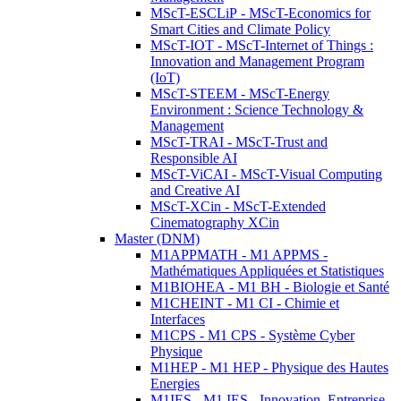
MScT-ESCLiP - MScT-Economics for
Smart Cities and Climate Policy
MScT-IOT - MScT-Internet of Things :
Innovation and Management Program
(IoT)
MScT-STEEM - MScT-Energy
Environment : Science Technology &
Management
MScT-TRAI - MScT-Trust and
Responsible AI
MScT-ViCAI - MScT-Visual Computing
and Creative AI
MScT-XCin - MScT-Extended
Cinematography XCin
Master (DNM)
M1APPMATH - M1 APPMS -
Mathématiques Appliquées et Statistiques
M1BIOHEA - M1 BH - Biologie et Santé
M1CHEINT - M1 CI - Chimie et
Interfaces
M1CPS - M1 CPS - Système Cyber
Physique
M1HEP - M1 HEP - Physique des Hautes
Energies
M1IES - M1 IES - Innovation, Entreprise