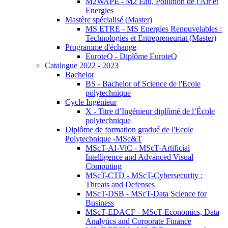
M2WAPE - M2 Eau, Pollution de l'Air et
Energies
Mastère spécialisé (Master)
MS ETRE - MS Energies Renouvelables :
Technologies et Entrepreneuriat (Master)
Programme d'échange
EuroteQ - Diplôme EuroteQ
Catalogue 2022 - 2023
Bachelor
BS - Bachelor of Science de l'Ecole
polytechnique
Cycle Ingénieur
X - Titre d’Ingénieur diplômé de l’École
polytechnique
Diplôme de formation gradué de l'Ecole
Polytechnique -MSc&T
MScT-AI-ViC - MScT-Artificial
Intelligence and Advanced Visual
Computing
MScT-CTD - MScT-Cybersecurity :
Threats and Defenses
MScT-DSB - MScT-Data Science for
Business
MScT-EDACF - MScT-Economics, Data
Analytics and Corporate Finance