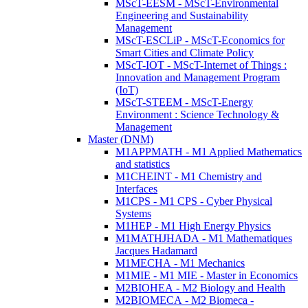
MScT-EESM - MScT-Environmental
Engineering and Sustainability
Management
MScT-ESCLiP - MScT-Economics for
Smart Cities and Climate Policy
MScT-IOT - MScT-Internet of Things :
Innovation and Management Program
(IoT)
MScT-STEEM - MScT-Energy
Environment : Science Technology &
Management
Master (DNM)
M1APPMATH - M1 Applied Mathematics
and statistics
M1CHEINT - M1 Chemistry and
Interfaces
M1CPS - M1 CPS - Cyber Physical
Systems
M1HEP - M1 High Energy Physics
M1MATHJHADA - M1 Mathematiques
Jacques Hadamard
M1MECHA - M1 Mechanics
M1MIE - M1 MIE - Master in Economics
M2BIOHEA - M2 Biology and Health
M2BIOMECA - M2 Biomeca -