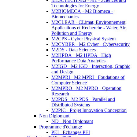
M1SCTECHNRJ - M1 - Sciences and
Technologies for Energy
M2BIOMECA - M2 Biomeca -
Biomechanics
M2CLEAR - CLimat, Environnement,
Applications et Recherche - Water, Air,
Pollution and Energy
M2CPS - Cyber Physical System
M2CYBER - M2 Cyber - Cybersecurity
M2DS - Data Sciences
M2HPDA - M2 HPDA - High
Performance Data Analytics
M2IGD - M2 IGD - Interaction, Graphic
and Design
M2MPRI - M2 MPRI - Foudations of
Computer Science
M2MPRO - M2 MPRO - Operation
Research
M2PDS - M2 PDS - Parallel and
Distributed Systems
M2PIC - Projet Innovation Conception
Non Diplomant
ND - Non Diplomant
Programme d'échange
PEI - Echanges PEI