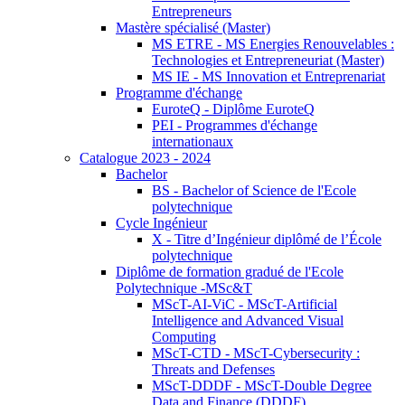
Entrepreneurs
Mastère spécialisé (Master)
MS ETRE - MS Energies Renouvelables :
Technologies et Entrepreneuriat (Master)
MS IE - MS Innovation et Entreprenariat
Programme d'échange
EuroteQ - Diplôme EuroteQ
PEI - Programmes d'échange
internationaux
Catalogue 2023 - 2024
Bachelor
BS - Bachelor of Science de l'Ecole
polytechnique
Cycle Ingénieur
X - Titre d’Ingénieur diplômé de l’École
polytechnique
Diplôme de formation gradué de l'Ecole
Polytechnique -MSc&T
MScT-AI-ViC - MScT-Artificial
Intelligence and Advanced Visual
Computing
MScT-CTD - MScT-Cybersecurity :
Threats and Defenses
MScT-DDDF - MScT-Double Degree
Data and Finance (DDDF)