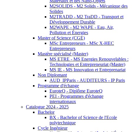
Matériaux et des Nano-Objets
M2SOLIDS - M2 Solids - Mécanique des
Solides
M2TRADD - M2 TraDD - Transport et
Développement Durable
M2WAPE - M2 WAPE - Eau, Air,
Pollution et Énergies
Master of Science (CGE)
MSc Entrepreneurs - MSc X-HEC
Entrepreneurs
Mastère spécialisé (Master)
MS ETRE - MS Energies Renouvelables :
Technologies et Entrepreneuriat (Master)
MS IE - MS Innovation et Entreprenariat
Non Diplomant
AUD_IPParis - AUDITEURS - IP Paris
Programme d'échange
EuroteQ - Diplôme EuroteQ
PEI - Programmes d'échange
internationaux
Catalogue 2024 - 2025
Bachelor
BX - Bachelor of Science de l'Ecole
polytechnique
Cycle Ingénieur