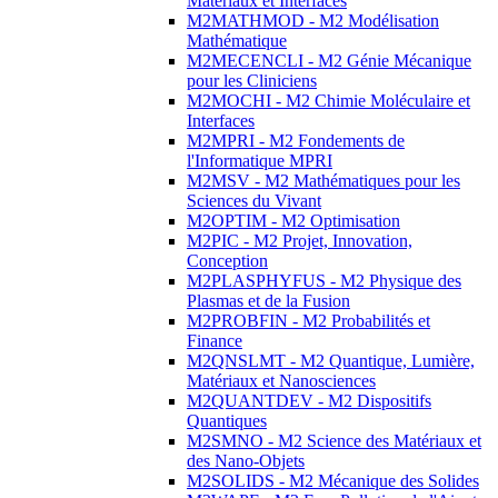
Matériaux et Interfaces
M2MATHMOD - M2 Modélisation
Mathématique
M2MECENCLI - M2 Génie Mécanique
pour les Cliniciens
M2MOCHI - M2 Chimie Moléculaire et
Interfaces
M2MPRI - M2 Fondements de
l'Informatique MPRI
M2MSV - M2 Mathématiques pour les
Sciences du Vivant
M2OPTIM - M2 Optimisation
M2PIC - M2 Projet, Innovation,
Conception
M2PLASPHYFUS - M2 Physique des
Plasmas et de la Fusion
M2PROBFIN - M2 Probabilités et
Finance
M2QNSLMT - M2 Quantique, Lumière,
Matériaux et Nanosciences
M2QUANTDEV - M2 Dispositifs
Quantiques
M2SMNO - M2 Science des Matériaux et
des Nano-Objets
M2SOLIDS - M2 Mécanique des Solides