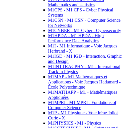
Mathematics and statistics
M1CPS - M1 CPS - Cyber Physical
Systems
M1CSN - M1 CSN - Computer Science
for Networks
M1CYBER - M1 Cyber - Cybersecurity
M1HPDA - M1 HPDA - High
Performance Data Analytics
M1I - M1 Informatique - Voie Jacques
Herbrand - X
M1IGD - M1 IGD - Interaction, Graphic
and Design
M1INTTRACPHY - M1 - International
Track in Physics
M1MAP - M1 Mathématiques et
Applications - Voie Jacques Hadamard -
École Polytechnique
M1MATHAPP - M1 - Mathématiques
Appliquées
M1MPRI - M1 MPRI - Foudations of
Computer Science
M1P - M1 Physique - Voie Irène Joliot
Curie - X
M1PHYSICS - M1 - Physics