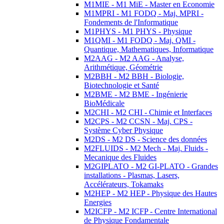
M1MIE - M1 MiE - Master en Economie
M1MPRI - M1 FODQ - Maj. MPRI -
Fondements de l'Informatique
M1PHYS - M1 PHYS - Physique
M1QMI - M1 FODQ - Maj. QMI -
Quantique, Mathematiques, Informatique
M2AAG - M2 AAG - Analyse,
Arithmétique, Géométrie
M2BBH - M2 BBH - Biologie,
Biotechnologie et Santé
M2BME - M2 BME - Ingénierie
BioMédicale
M2CHI - M2 CHI - Chimie et Interfaces
M2CPS - M2 CCSN - Maj. CPS -
Système Cyber Physique
M2DS - M2 DS - Science des données
M2FLUIDS - M2 Mech - Maj. Fluids -
Mecanique des Fluides
M2GIPLATO - M2 GI-PLATO - Grandes
installations - Plasmas, Lasers,
Accélérateurs, Tokamaks
M2HEP - M2 HEP - Physique des Hautes
Energies
M2ICFP - M2 ICFP - Centre International
de Physique Fondamentale