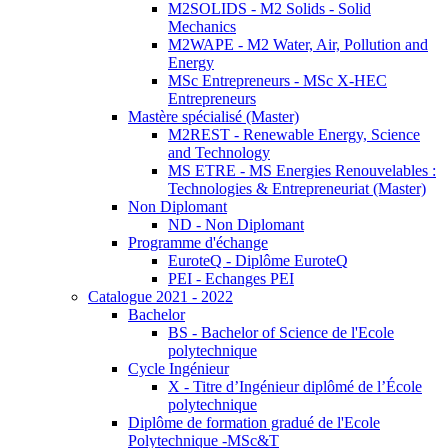
M2SOLIDS - M2 Solids - Solid
Mechanics
M2WAPE - M2 Water, Air, Pollution and
Energy
MSc Entrepreneurs - MSc X-HEC
Entrepreneurs
Mastère spécialisé (Master)
M2REST - Renewable Energy, Science
and Technology
MS ETRE - MS Energies Renouvelables :
Technologies & Entrepreneuriat (Master)
Non Diplomant
ND - Non Diplomant
Programme d'échange
EuroteQ - Diplôme EuroteQ
PEI - Echanges PEI
Catalogue 2021 - 2022
Bachelor
BS - Bachelor of Science de l'Ecole
polytechnique
Cycle Ingénieur
X - Titre d’Ingénieur diplômé de l’École
polytechnique
Diplôme de formation gradué de l'Ecole
Polytechnique -MSc&T