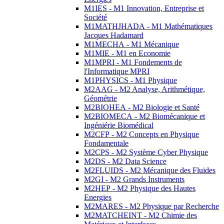
M1IES - M1 Innovation, Entreprise et
Société
M1MATHJHADA - M1 Mathématiques
Jacques Hadamard
M1MECHA - M1 Mécanique
M1MIE - M1 en Economie
M1MPRI - M1 Fondements de
l'Informatique MPRI
M1PHYSICS - M1 Physique
M2AAG - M2 Analyse, Arithmétique,
Géométrie
M2BIOHEA - M2 Biologie et Santé
M2BIOMECA - M2 Biomécanique et
Ingéniérie Biomédical
M2CFP - M2 Concepts en Physique
Fondamentale
M2CPS - M2 Système Cyber Physique
M2DS - M2 Data Science
M2FLUIDS - M2 Mécanique des Fluides
M2GI - M2 Grands Instruments
M2HEP - M2 Physique des Hautes
Energies
M2MARES - M2 Physique par Recherche
M2MATCHEINT - M2 Chimie des