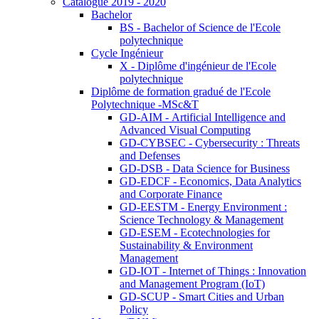
Catalogue 2019 - 2020
Bachelor
BS - Bachelor of Science de l'Ecole
polytechnique
Cycle Ingénieur
X - Diplôme d'ingénieur de l'Ecole
polytechnique
Diplôme de formation gradué de l'Ecole
Polytechnique -MSc&T
GD-AIM - Artificial Intelligence and
Advanced Visual Computing
GD-CYBSEC - Cybersecurity : Threats
and Defenses
GD-DSB - Data Science for Business
GD-EDCF - Economics, Data Analytics
and Corporate Finance
GD-EESTM - Energy Environment :
Science Technology & Management
GD-ESEM - Ecotechnologies for
Sustainability & Environment
Management
GD-IOT - Internet of Things : Innovation
and Management Program (IoT)
GD-SCUP - Smart Cities and Urban
Policy