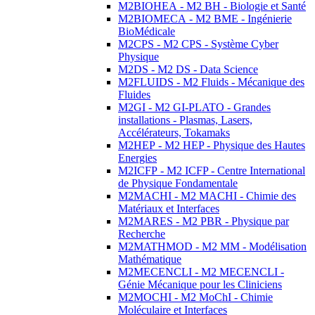
M2BIOHEA - M2 BH - Biologie et Santé
M2BIOMECA - M2 BME - Ingénierie
BioMédicale
M2CPS - M2 CPS - Système Cyber
Physique
M2DS - M2 DS - Data Science
M2FLUIDS - M2 Fluids - Mécanique des
Fluides
M2GI - M2 GI-PLATO - Grandes
installations - Plasmas, Lasers,
Accélérateurs, Tokamaks
M2HEP - M2 HEP - Physique des Hautes
Energies
M2ICFP - M2 ICFP - Centre International
de Physique Fondamentale
M2MACHI - M2 MACHI - Chimie des
Matériaux et Interfaces
M2MARES - M2 PBR - Physique par
Recherche
M2MATHMOD - M2 MM - Modélisation
Mathématique
M2MECENCLI - M2 MECENCLI -
Génie Mécanique pour les Cliniciens
M2MOCHI - M2 MoChI - Chimie
Moléculaire et Interfaces