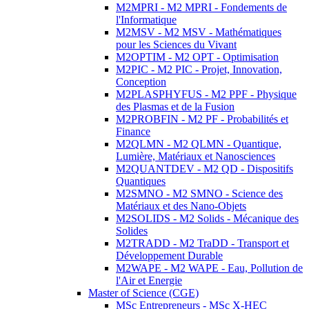
M2MPRI - M2 MPRI - Fondements de
l'Informatique
M2MSV - M2 MSV - Mathématiques
pour les Sciences du Vivant
M2OPTIM - M2 OPT - Optimisation
M2PIC - M2 PIC - Projet, Innovation,
Conception
M2PLASPHYFUS - M2 PPF - Physique
des Plasmas et de la Fusion
M2PROBFIN - M2 PF - Probabilités et
Finance
M2QLMN - M2 QLMN - Quantique,
Lumière, Matériaux et Nanosciences
M2QUANTDEV - M2 QD - Dispositifs
Quantiques
M2SMNO - M2 SMNO - Science des
Matériaux et des Nano-Objets
M2SOLIDS - M2 Solids - Mécanique des
Solides
M2TRADD - M2 TraDD - Transport et
Développement Durable
M2WAPE - M2 WAPE - Eau, Pollution de
l'Air et Energie
Master of Science (CGE)
MSc Entrepreneurs - MSc X-HEC