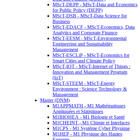
MScT-DEPP - MScT-Data and Economics
for Public Policy (DEPP)
MScT-DSB - MScT-Data Science for
Business
MScT-EDACF - MScT-Economics, Data
Analytics and Corporate Finance
MScT-EESM - MScT-Environmental
Engineering and Sustainability
Management
MScT-ESCLiP - MScT-Economics for
Smart Cities and Climate Policy
MScT-IOT - MScT-Internet of Things :
Innovation and Management Program
(IoT)
MScT-STEEM - MScT-Energy
Environment : Science Technology &
Management
Master (DNM)
M1APPMATH - M1 Mathématiques
Appliquées et Statistiques
M1BIOHEA - M1 Biologie et Santé
M1CHEINT - M1 Chimie et Interfaces
M1CPS - M1 Système Cyber Physique
M1HEP - M1 Physique des Hautes
Energies