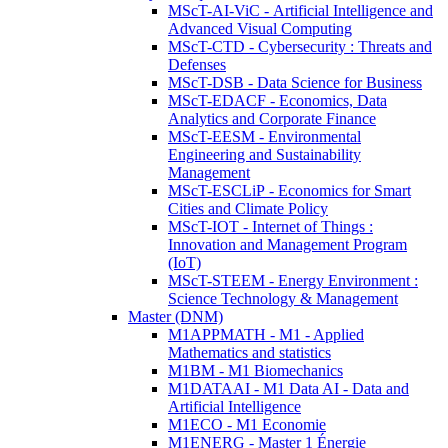
MScT-AI-ViC - Artificial Intelligence and
Advanced Visual Computing
MScT-CTD - Cybersecurity : Threats and
Defenses
MScT-DSB - Data Science for Business
MScT-EDACF - Economics, Data
Analytics and Corporate Finance
MScT-EESM - Environmental
Engineering and Sustainability
Management
MScT-ESCLiP - Economics for Smart
Cities and Climate Policy
MScT-IOT - Internet of Things :
Innovation and Management Program
(IoT)
MScT-STEEM - Energy Environment :
Science Technology & Management
Master (DNM)
M1APPMATH - M1 - Applied
Mathematics and statistics
M1BM - M1 Biomechanics
M1DATAAI - M1 Data AI - Data and
Artificial Intelligence
M1ECO - M1 Economie
M1ENERG - Master 1 Énergie