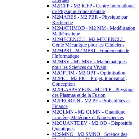
Energies
M2ICFP - M2 ICFP - Centre International
de Physique Fondamentale
M2MARES - M2 PBR - Physique par
Recherche
M2MATHMOD - M2 MM - Modélisation
Mathématique
M2MECENCLI - M2 MECENCLI -
Génie Mécanique pour les Cliniciens
M2MPRI - M2 MPRI - Fondements de
l'Informatique
M2MSV - M2 MSV - Mathématiques
pour les Sciences du Vivant
M2OPTIM - M2 OPT - Optimisation
M2PIC - M2 PIC - Projet, Innovation,
Conception
M2PLASPHYFUS - M2 PPF - Physique
des Plasmas et de la Fusion
M2PROBFIN - M2 PF - Probabilités et
Finance
M2QLMN - M2 QLMN - Quantique,
Lumière, Matériaux et Nanosciences
M2QUANTDEV - M2 QD - Dispositifs
Quantiques
M2SMNO - M2 SMNO - Science des