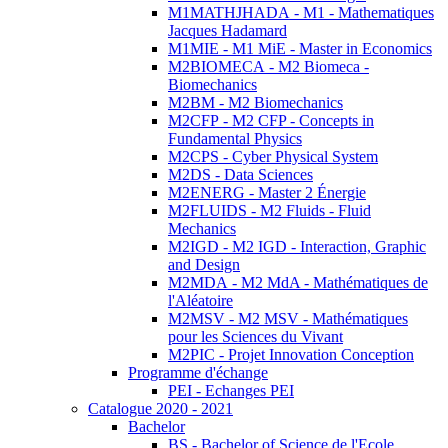
M1MATHJHADA - M1 - Mathematiques
Jacques Hadamard
M1MIE - M1 MiE - Master in Economics
M2BIOMECA - M2 Biomeca -
Biomechanics
M2BM - M2 Biomechanics
M2CFP - M2 CFP - Concepts in
Fundamental Physics
M2CPS - Cyber Physical System
M2DS - Data Sciences
M2ENERG - Master 2 Énergie
M2FLUIDS - M2 Fluids - Fluid
Mechanics
M2IGD - M2 IGD - Interaction, Graphic
and Design
M2MDA - M2 MdA - Mathématiques de
l'Aléatoire
M2MSV - M2 MSV - Mathématiques
pour les Sciences du Vivant
M2PIC - Projet Innovation Conception
Programme d'échange
PEI - Echanges PEI
Catalogue 2020 - 2021
Bachelor
BS - Bachelor of Science de l'Ecole