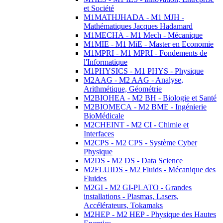
et Société
M1MATHJHADA - M1 MJH -
Mathématiques Jacques Hadamard
M1MECHA - M1 Mech - Mécanique
M1MIE - M1 MiE - Master en Economie
M1MPRI - M1 MPRI - Fondements de
l'Informatique
M1PHYSICS - M1 PHYS - Physique
M2AAG - M2 AAG - Analyse,
Arithmétique, Géométrie
M2BIOHEA - M2 BH - Biologie et Santé
M2BIOMECA - M2 BME - Ingénierie
BioMédicale
M2CHEINT - M2 CI - Chimie et
Interfaces
M2CPS - M2 CPS - Système Cyber
Physique
M2DS - M2 DS - Data Science
M2FLUIDS - M2 Fluids - Mécanique des
Fluides
M2GI - M2 GI-PLATO - Grandes
installations - Plasmas, Lasers,
Accélérateurs, Tokamaks
M2HEP - M2 HEP - Physique des Hautes