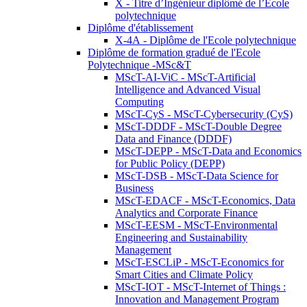
X - Titre d’Ingénieur diplômé de l’École
polytechnique
Diplôme d'établissement
X-4A - Diplôme de l'Ecole polytechnique
Diplôme de formation gradué de l'Ecole
Polytechnique -MSc&T
MScT-AI-ViC - MScT-Artificial
Intelligence and Advanced Visual
Computing
MScT-CyS - MScT-Cybersecurity (CyS)
MScT-DDDF - MScT-Double Degree
Data and Finance (DDDF)
MScT-DEPP - MScT-Data and Economics
for Public Policy (DEPP)
MScT-DSB - MScT-Data Science for
Business
MScT-EDACF - MScT-Economics, Data
Analytics and Corporate Finance
MScT-EESM - MScT-Environmental
Engineering and Sustainability
Management
MScT-ESCLiP - MScT-Economics for
Smart Cities and Climate Policy
MScT-IOT - MScT-Internet of Things :
Innovation and Management Program