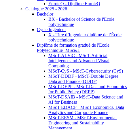
EuroteQ - Diplôme EuroteQ
Catalogue 2025 - 2026
Bachelor
BX - Bachelor of Science de l'Ecole
polytechnique
Cycle Ingénieur
X - Titre d’Ingénieur diplômé de l’École
polytechnique
Diplôme de formation gradué de l'Ecole
Polytechnique -MSc&T
MScT-AI-ViC - MScT-Artificial
Intelligence and Advanced Visual
Computing
MScT-CyS - MScT-Cybersecurity (CyS)
MScT-DDDF - MScT-Double Degree
Data and Finance (DDDF)
MScT-DEPP - MScT-Data and Economics
for Public Policy (DEPP)
MScT-DSAIB - MScT-Data Science and
AI for Business
MScT-EDACF - MScT-Economics, Data
Analytics and Corporate Finance
MScT-EESM - MScT-Environmental
Engineering and Sustainability
Management