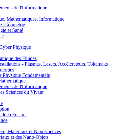
nts de l'Informatique
, Mathematiques, Informatique
, Géométrie
ie et Santé
le
Cyber Physique
nique des Fluides
lations - Plasmas, Lasers, Accélérateurs, Tokamaks
nergies
de Physique Fondamentale
athématique
nts de l'Informatique
s Sciences du Vivant
he
ption
 de la Fusion
ance
, Materiaux et Nanosciences
aux et des Nano-Objets