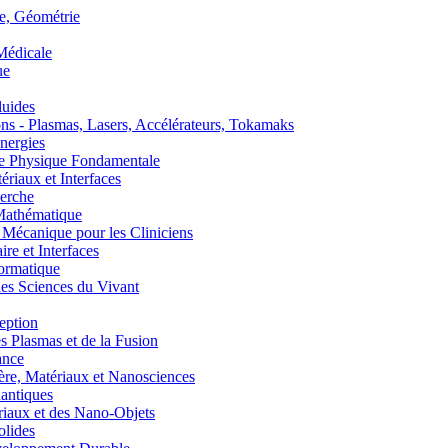
, Géométrie
édicale
ue
uides
s - Plasmas, Lasers, Accélérateurs, Tokamaks
nergies
de Physique Fondamentale
aux et Interfaces
erche
athématique
anique pour les Cliniciens
 et Interfaces
ormatique
s Sciences du Vivant
eption
lasmas et de la Fusion
ance
, Matériaux et Nanosciences
ntiques
aux et des Nano-Objets
lides