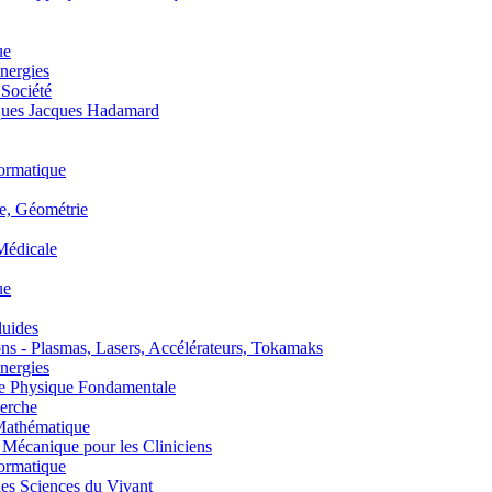
ue
nergies
 Société
es Jacques Hadamard
ormatique
, Géométrie
édicale
ue
uides
s - Plasmas, Lasers, Accélérateurs, Tokamaks
nergies
de Physique Fondamentale
erche
athématique
anique pour les Cliniciens
ormatique
s Sciences du Vivant