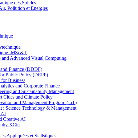
nique des Solides
, Pollution et Energies
chnique
lytechnique
hnique -MSc&T
ce and Advanced Visual Computing
and Finance (DDDF)
r Public Policy (DEPP)
for Business
ytics and Corporate Finance
ring and Sustainability Management
Cities and Climate Policy
ovation and Management Program (IoT)
: Science Technology & Management
 AI
 Creative AI
aphy XCin
ppliquées et Statistiques