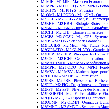
M1MIE - M1 MiE - Master en Economie
M1MPRI - M1 FODQ - Maj. MPRI - Fondeme
M1PHYS - M1 PHYS - Physique
M1QMI - M1 FODQ - Maj. QMI - Quantique
M2AAG - M2 AAG - Analyse, Arithmétique
M2BBH - M2 BBH - Biologie, Biotechnolog
M2BME - M2 BME - Ingénierie BioMédica
M2CHI - M2 CHI - Chimie et Interfaces
M2CPS - M2 CCSN - Maj. CPS - Système 
M2DS - M2 DS - Science des données
M2FLUIDS - M2 Mech - Maj. Fluids - Meca
M2GIPLATO - M2 GI-PLATO - Grandes instal
M2HEP - M2 HEP - Physique des Hautes E
M2ICFP - M2 ICFP - Centre International 
M2MATHMOD - M2 MM - Modélisation M
M2MPRI - M2 FODQ - Maj. MPRI - Fondeme
M2MSV - M2 MSV - Mathématiques pour le
M2OPTIM - M2 OPT - Optimisation
M2PBR - M2 PBR - Physique par Recherc
M2PIC - M2 PIC - Projet Innovation Conce
M2PPF - M2 PPF - Physique des Plasmas et
M2PROBFIN - M2 PF - Probabilités et Fin
M2QD - M2 QD - Dispositifs Quantiques
M2QLMN - M2 QLMN - Quantique, Lumiere
M2SMNO - M2 SMNO - Science des Materi