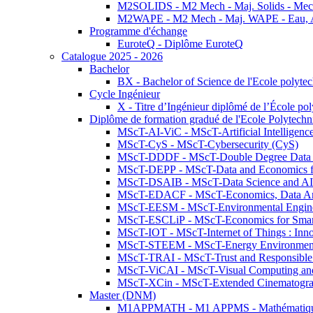
M2SOLIDS - M2 Mech - Maj. Solids - Meca
M2WAPE - M2 Mech - Maj. WAPE - Eau, Air
Programme d'échange
EuroteQ - Diplôme EuroteQ
Catalogue 2025 - 2026
Bachelor
BX - Bachelor of Science de l'Ecole polyte
Cycle Ingénieur
X - Titre d’Ingénieur diplômé de l’École po
Diplôme de formation gradué de l'Ecole Polytec
MScT-AI-ViC - MScT-Artificial Intelligen
MScT-CyS - MScT-Cybersecurity (CyS)
MScT-DDDF - MScT-Double Degree Data 
MScT-DEPP - MScT-Data and Economics fo
MScT-DSAIB - MScT-Data Science and AI 
MScT-EDACF - MScT-Economics, Data Anal
MScT-EESM - MScT-Environmental Enginee
MScT-ESCLiP - MScT-Economics for Smart 
MScT-IOT - MScT-Internet of Things : Inn
MScT-STEEM - MScT-Energy Environment 
MScT-TRAI - MScT-Trust and Responsible
MScT-ViCAI - MScT-Visual Computing and
MScT-XCin - MScT-Extended Cinematogr
Master (DNM)
M1APPMATH - M1 APPMS - Mathématiques A