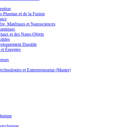
eption
lasmas et de la Fusion
ance
, Matériaux et Nanosciences
ntiques
aux et des Nano-Objets
lides
eloppement Durable
et Énergies
neurs
hnologies et Entrepreneuriat (Master)
chnique
lytechnique