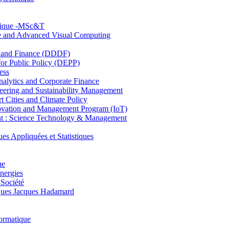
hnique -MSc&T
ce and Advanced Visual Computing
and Finance (DDDF)
r Public Policy (DEPP)
ess
ytics and Corporate Finance
ring and Sustainability Management
Cities and Climate Policy
ovation and Management Program (IoT)
: Science Technology & Management
ppliquées et Statistiques
ue
nergies
 Société
es Jacques Hadamard
ormatique