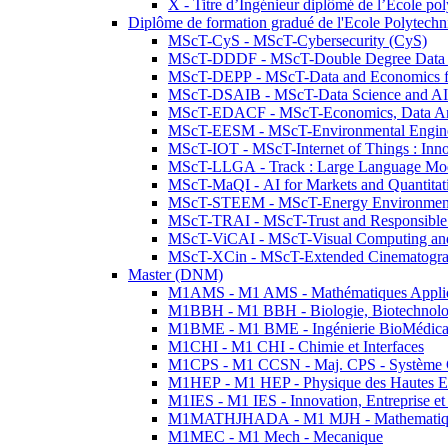
X - Titre d’Ingénieur diplômé de l’École po
Diplôme de formation gradué de l'Ecole Polytec
MScT-CyS - MScT-Cybersecurity (CyS)
MScT-DDDF - MScT-Double Degree Data 
MScT-DEPP - MScT-Data and Economics fo
MScT-DSAIB - MScT-Data Science and AI 
MScT-EDACF - MScT-Economics, Data Anal
MScT-EESM - MScT-Environmental Enginee
MScT-IOT - MScT-Internet of Things : Inn
MScT-LLGA - Track : Large Language Mode
MScT-MaQI - AI for Markets and Quantitat
MScT-STEEM - MScT-Energy Environment 
MScT-TRAI - MScT-Trust and Responsible
MScT-ViCAI - MScT-Visual Computing and
MScT-XCin - MScT-Extended Cinematogr
Master (DNM)
M1AMS - M1 AMS - Mathématiques Appliqué
M1BBH - M1 BBH - Biologie, Biotechnolog
M1BME - M1 BME - Ingénierie BioMédica
M1CHI - M1 CHI - Chimie et Interfaces
M1CPS - M1 CCSN - Maj. CPS - Système 
M1HEP - M1 HEP - Physique des Hautes E
M1IES - M1 IES - Innovation, Entreprise et
M1MATHJHADA - M1 MJH - Mathematiqu
M1MEC - M1 Mech - Mecanique