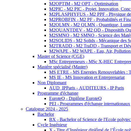
M2OPTIM - M2 OPT - Optimisation
M2PIC - M2 PIC - Projet, Innovation, Conc
M2PLASPHYFUS - M2 PPF - Physique des P
M2PROBFIN - M2 PF - Probabilités et Fin
M2QLMN - M2 QLMN - Quantique, Lumière
M2QUANTDEV - M2 QD - Dispositifs Qua
M2SMNO - M2 SMNO - Science des Matéri
M2SOLIDS - M2 Solids - Mécanique des So
M2TRADD - M2 TraDD - Transport et Dév
M2WAPE - M2 WAPE - Eau, Air, Pollution 
Master of Science (CGE)
MSc Entrepreneurs - MSc X-HEC Entrepre
Mastère spécialisé (Master)
MS ETRE - MS Energies Renouvelables : Tec
MS IE - MS Innovation et Entreprenariat
Non Diplomant
AUD_IPParis - AUDITEURS - IP Paris
Programme d'échange
EuroteQ - Diplôme EuroteQ
PEI - Programmes d'échange internationaux
Catalogue 2024 - 2025
Bachelor
BX - Bachelor of Science de l'Ecole polyte
Cycle Ingénieur
X - Titre d’Ingénieur diplômé de l’École po