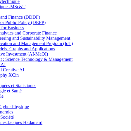
lytechnique
hnique -MSc&T
and Finance (DDDF)
r Public Policy (DEPP)
for Business
ytics and Corporate Finance
ring and Sustainability Management
ovation and Management Program (IoT)
ls, Graphs and Applications
ive Investment (AI-MaQI)
: Science Technology & Management
 AI
 Creative AI
aphy XCin
es et Statistiques
ie et Santé
le
Cyber Physique
nergies
 Société
es Jacques Hadamard