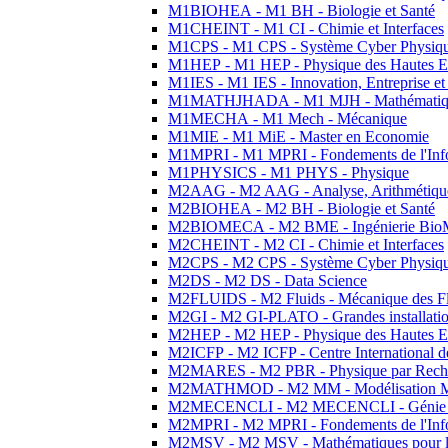
M1BIOHEA - M1 BH - Biologie et Santé
M1CHEINT - M1 CI - Chimie et Interfaces
M1CPS - M1 CPS - Système Cyber Physiq
M1HEP - M1 HEP - Physique des Hautes E
M1IES - M1 IES - Innovation, Entreprise et
M1MATHJHADA - M1 MJH - Mathématiqu
M1MECHA - M1 Mech - Mécanique
M1MIE - M1 MiE - Master en Economie
M1MPRI - M1 MPRI - Fondements de l'Inf
M1PHYSICS - M1 PHYS - Physique
M2AAG - M2 AAG - Analyse, Arithmétique
M2BIOHEA - M2 BH - Biologie et Santé
M2BIOMECA - M2 BME - Ingénierie BioM
M2CHEINT - M2 CI - Chimie et Interfaces
M2CPS - M2 CPS - Système Cyber Physiq
M2DS - M2 DS - Data Science
M2FLUIDS - M2 Fluids - Mécanique des Fl
M2GI - M2 GI-PLATO - Grandes installation
M2HEP - M2 HEP - Physique des Hautes E
M2ICFP - M2 ICFP - Centre International 
M2MARES - M2 PBR - Physique par Rech
M2MATHMOD - M2 MM - Modélisation M
M2MECENCLI - M2 MECENCLI - Génie Méc
M2MPRI - M2 MPRI - Fondements de l'Inf
M2MSV - M2 MSV - Mathématiques pour le