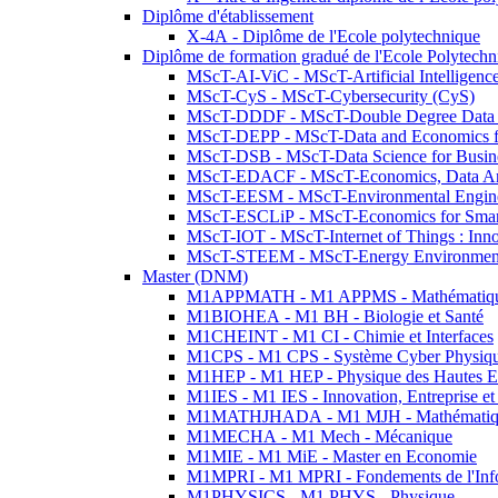
Diplôme d'établissement
X-4A - Diplôme de l'Ecole polytechnique
Diplôme de formation gradué de l'Ecole Polytec
MScT-AI-ViC - MScT-Artificial Intelligen
MScT-CyS - MScT-Cybersecurity (CyS)
MScT-DDDF - MScT-Double Degree Data 
MScT-DEPP - MScT-Data and Economics fo
MScT-DSB - MScT-Data Science for Busin
MScT-EDACF - MScT-Economics, Data Anal
MScT-EESM - MScT-Environmental Enginee
MScT-ESCLiP - MScT-Economics for Smart 
MScT-IOT - MScT-Internet of Things : Inn
MScT-STEEM - MScT-Energy Environment 
Master (DNM)
M1APPMATH - M1 APPMS - Mathématiques A
M1BIOHEA - M1 BH - Biologie et Santé
M1CHEINT - M1 CI - Chimie et Interfaces
M1CPS - M1 CPS - Système Cyber Physiq
M1HEP - M1 HEP - Physique des Hautes E
M1IES - M1 IES - Innovation, Entreprise et
M1MATHJHADA - M1 MJH - Mathématiqu
M1MECHA - M1 Mech - Mécanique
M1MIE - M1 MiE - Master en Economie
M1MPRI - M1 MPRI - Fondements de l'Inf
M1PHYSICS - M1 PHYS - Physique