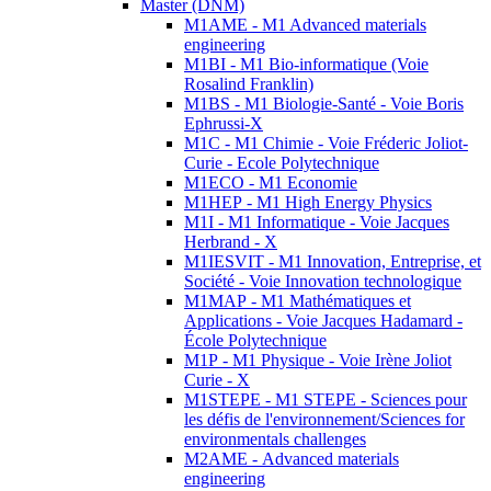
Master (DNM)
M1AME - M1 Advanced materials
engineering
M1BI - M1 Bio-informatique (Voie
Rosalind Franklin)
M1BS - M1 Biologie-Santé - Voie Boris
Ephrussi-X
M1C - M1 Chimie - Voie Fréderic Joliot-
Curie - Ecole Polytechnique
M1ECO - M1 Economie
M1HEP - M1 High Energy Physics
M1I - M1 Informatique - Voie Jacques
Herbrand - X
M1IESVIT - M1 Innovation, Entreprise, et
Société - Voie Innovation technologique
M1MAP - M1 Mathématiques et
Applications - Voie Jacques Hadamard -
École Polytechnique
M1P - M1 Physique - Voie Irène Joliot
Curie - X
M1STEPE - M1 STEPE - Sciences pour
les défis de l'environnement/Sciences for
environmentals challenges
M2AME - Advanced materials
engineering