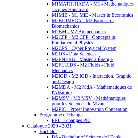
M1MATHJHADA - M1 - Mathematiques
Jacques Hadamard
M1MIE - M1 MiE - Master in Economics
M2BIOMECA - M2 Biomeca -
Biomechanics
M2BM - M2 Biomechanics
M2CFP - M2 CFP - Concepts in
Fundamental Physics
M2CPS - Cyber Physical System
M2DS - Data Sciences
M2ENERG - Master 2 Énergie
M2FLUIDS - M2 Fluids - Fluid
Mechanics
M2IGD - M2 IGD - Interaction, Graphic
and Design
M2MDA - M2 MdA - Mathématiques de
l'Aléatoire
M2MSV - M2 MSV - Mathématiques
pour les Sciences du Vivant
M2PIC - Projet Innovation Conception
Programme d'échange
PEI - Echanges PEI
Catalogue 2020 - 2021
Bachelor
BS - Bachelor of Science de l'Ecole