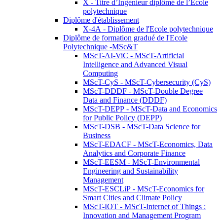
X - Titre d’Ingénieur diplômé de l’École
polytechnique
Diplôme d'établissement
X-4A - Diplôme de l'Ecole polytechnique
Diplôme de formation gradué de l'Ecole
Polytechnique -MSc&T
MScT-AI-ViC - MScT-Artificial
Intelligence and Advanced Visual
Computing
MScT-CyS - MScT-Cybersecurity (CyS)
MScT-DDDF - MScT-Double Degree
Data and Finance (DDDF)
MScT-DEPP - MScT-Data and Economics
for Public Policy (DEPP)
MScT-DSB - MScT-Data Science for
Business
MScT-EDACF - MScT-Economics, Data
Analytics and Corporate Finance
MScT-EESM - MScT-Environmental
Engineering and Sustainability
Management
MScT-ESCLiP - MScT-Economics for
Smart Cities and Climate Policy
MScT-IOT - MScT-Internet of Things :
Innovation and Management Program