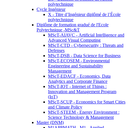
polytechnique
Cycle Ingénieur
X - Titre d’Ingénieur diplômé de l’École
polytechnique
Diplôme de formation gradué de l'Ecole
Polytechnique -MSc&T
MScT-AIAVC - Artificial Intelligence and
Advanced Visual Computing
MScT-CTD - Cybersecurity : Threats and
Defenses
MScT-DSB - Data Science for Business
MScT-ECOSEM - Environmental
Engineering and Sustainability
Management
MScT-EDACF - Economics, Data
Analytics and Corporate Finance
MScT-IOT - Internet of Things :
Innovation and Management Program
(IoT)
MScT-SCUP - Economics for Smart Cities
and Climate Policy
MScT-STEEM - Energy Environment :
Science Technology & Management
Master (DNM)
M1APPMATH - M1 - Applied