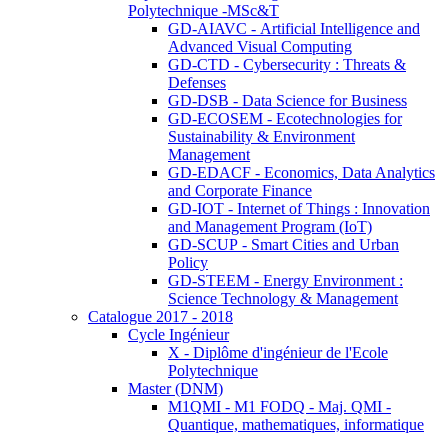
Polytechnique -MSc&T
GD-AIAVC - Artificial Intelligence and
Advanced Visual Computing
GD-CTD - Cybersecurity : Threats &
Defenses
GD-DSB - Data Science for Business
GD-ECOSEM - Ecotechnologies for
Sustainability & Environment
Management
GD-EDACF - Economics, Data Analytics
and Corporate Finance
GD-IOT - Internet of Things : Innovation
and Management Program (IoT)
GD-SCUP - Smart Cities and Urban
Policy
GD-STEEM - Energy Environment :
Science Technology & Management
Catalogue 2017 - 2018
Cycle Ingénieur
X - Diplôme d'ingénieur de l'Ecole
Polytechnique
Master (DNM)
M1QMI - M1 FODQ - Maj. QMI -
Quantique, mathematiques, informatique