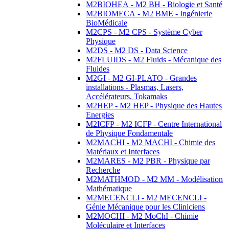
M2BIOHEA - M2 BH - Biologie et Santé
M2BIOMECA - M2 BME - Ingénierie
BioMédicale
M2CPS - M2 CPS - Système Cyber
Physique
M2DS - M2 DS - Data Science
M2FLUIDS - M2 Fluids - Mécanique des
Fluides
M2GI - M2 GI-PLATO - Grandes
installations - Plasmas, Lasers,
Accélérateurs, Tokamaks
M2HEP - M2 HEP - Physique des Hautes
Energies
M2ICFP - M2 ICFP - Centre International
de Physique Fondamentale
M2MACHI - M2 MACHI - Chimie des
Matériaux et Interfaces
M2MARES - M2 PBR - Physique par
Recherche
M2MATHMOD - M2 MM - Modélisation
Mathématique
M2MECENCLI - M2 MECENCLI -
Génie Mécanique pour les Cliniciens
M2MOCHI - M2 MoChI - Chimie
Moléculaire et Interfaces