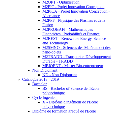
M2OPT - Optimisation
M2PIC - Projet Innovation Conception
M2PICA - Projet Innovation Conception -
Alternance
M2PPF - Physique des Plasmas et de la
Fusion
M2PROBAFI - Mathématiques
Financières : Probabilités et Finance
M2REST - Renewable Energy, Science
and Technology
M2SMNO - Sciences des Matériaux et des
nano-objets
M2TRADD - Transport et Développement
Durable - TRADD
MBIOENT - Master Bio-entrepreneur
Non Diplomant
ND - Non Diplomant
Catalogue 2018 - 2019
Bachelor
BS - Bachelor of Science de l'Ecole
polytechnique
Cycle Ingénieur
X - Diplôme d'ingénieur de l'Ecole
polytechnique
Diplôme de formation gradué de l'Ecole