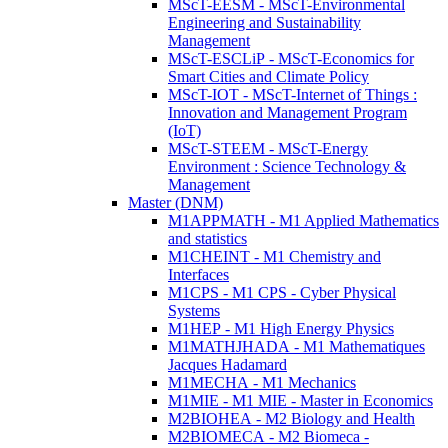
MScT-EESM - MScT-Environmental
Engineering and Sustainability
Management
MScT-ESCLiP - MScT-Economics for
Smart Cities and Climate Policy
MScT-IOT - MScT-Internet of Things :
Innovation and Management Program
(IoT)
MScT-STEEM - MScT-Energy
Environment : Science Technology &
Management
Master (DNM)
M1APPMATH - M1 Applied Mathematics
and statistics
M1CHEINT - M1 Chemistry and
Interfaces
M1CPS - M1 CPS - Cyber Physical
Systems
M1HEP - M1 High Energy Physics
M1MATHJHADA - M1 Mathematiques
Jacques Hadamard
M1MECHA - M1 Mechanics
M1MIE - M1 MIE - Master in Economics
M2BIOHEA - M2 Biology and Health
M2BIOMECA - M2 Biomeca -