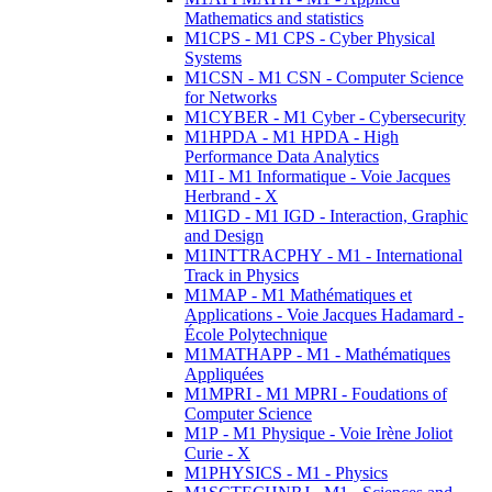
Mathematics and statistics
M1CPS - M1 CPS - Cyber Physical
Systems
M1CSN - M1 CSN - Computer Science
for Networks
M1CYBER - M1 Cyber - Cybersecurity
M1HPDA - M1 HPDA - High
Performance Data Analytics
M1I - M1 Informatique - Voie Jacques
Herbrand - X
M1IGD - M1 IGD - Interaction, Graphic
and Design
M1INTTRACPHY - M1 - International
Track in Physics
M1MAP - M1 Mathématiques et
Applications - Voie Jacques Hadamard -
École Polytechnique
M1MATHAPP - M1 - Mathématiques
Appliquées
M1MPRI - M1 MPRI - Foudations of
Computer Science
M1P - M1 Physique - Voie Irène Joliot
Curie - X
M1PHYSICS - M1 - Physics