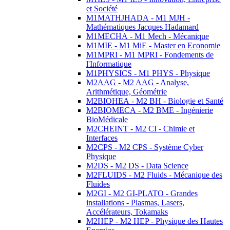
et Société
M1MATHJHADA - M1 MJH -
Mathématiques Jacques Hadamard
M1MECHA - M1 Mech - Mécanique
M1MIE - M1 MiE - Master en Economie
M1MPRI - M1 MPRI - Fondements de
l'Informatique
M1PHYSICS - M1 PHYS - Physique
M2AAG - M2 AAG - Analyse,
Arithmétique, Géométrie
M2BIOHEA - M2 BH - Biologie et Santé
M2BIOMECA - M2 BME - Ingénierie
BioMédicale
M2CHEINT - M2 CI - Chimie et
Interfaces
M2CPS - M2 CPS - Système Cyber
Physique
M2DS - M2 DS - Data Science
M2FLUIDS - M2 Fluids - Mécanique des
Fluides
M2GI - M2 GI-PLATO - Grandes
installations - Plasmas, Lasers,
Accélérateurs, Tokamaks
M2HEP - M2 HEP - Physique des Hautes