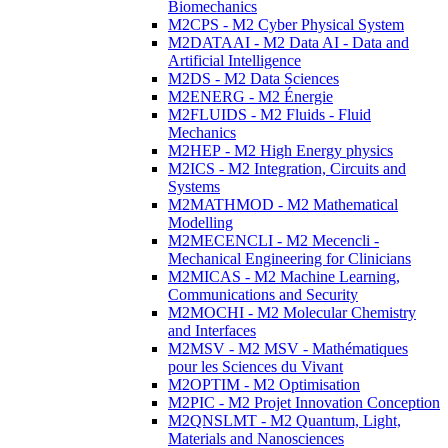
Biomechanics
M2CPS - M2 Cyber Physical System
M2DATAAI - M2 Data AI - Data and
Artificial Intelligence
M2DS - M2 Data Sciences
M2ENERG - M2 Énergie
M2FLUIDS - M2 Fluids - Fluid
Mechanics
M2HEP - M2 High Energy physics
M2ICS - M2 Integration, Circuits and
Systems
M2MATHMOD - M2 Mathematical
Modelling
M2MECENCLI - M2 Mecencli -
Mechanical Engineering for Clinicians
M2MICAS - M2 Machine Learning,
Communications and Security
M2MOCHI - M2 Molecular Chemistry
and Interfaces
M2MSV - M2 MSV - Mathématiques
pour les Sciences du Vivant
M2OPTIM - M2 Optimisation
M2PIC - M2 Projet Innovation Conception
M2QNSLMT - M2 Quantum, Light,
Materials and Nanosciences