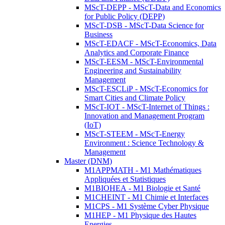
MScT-DEPP - MScT-Data and Economics
for Public Policy (DEPP)
MScT-DSB - MScT-Data Science for
Business
MScT-EDACF - MScT-Economics, Data
Analytics and Corporate Finance
MScT-EESM - MScT-Environmental
Engineering and Sustainability
Management
MScT-ESCLiP - MScT-Economics for
Smart Cities and Climate Policy
MScT-IOT - MScT-Internet of Things :
Innovation and Management Program
(IoT)
MScT-STEEM - MScT-Energy
Environment : Science Technology &
Management
Master (DNM)
M1APPMATH - M1 Mathématiques
Appliquées et Statistiques
M1BIOHEA - M1 Biologie et Santé
M1CHEINT - M1 Chimie et Interfaces
M1CPS - M1 Système Cyber Physique
M1HEP - M1 Physique des Hautes
Energies