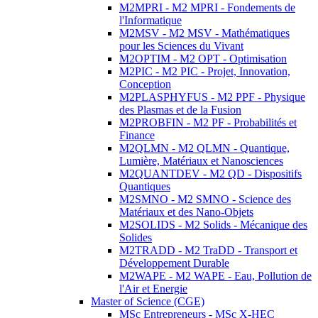
M2MPRI - M2 MPRI - Fondements de
l'Informatique
M2MSV - M2 MSV - Mathématiques
pour les Sciences du Vivant
M2OPTIM - M2 OPT - Optimisation
M2PIC - M2 PIC - Projet, Innovation,
Conception
M2PLASPHYFUS - M2 PPF - Physique
des Plasmas et de la Fusion
M2PROBFIN - M2 PF - Probabilités et
Finance
M2QLMN - M2 QLMN - Quantique,
Lumière, Matériaux et Nanosciences
M2QUANTDEV - M2 QD - Dispositifs
Quantiques
M2SMNO - M2 SMNO - Science des
Matériaux et des Nano-Objets
M2SOLIDS - M2 Solids - Mécanique des
Solides
M2TRADD - M2 TraDD - Transport et
Développement Durable
M2WAPE - M2 WAPE - Eau, Pollution de
l'Air et Energie
Master of Science (CGE)
MSc Entrepreneurs - MSc X-HEC