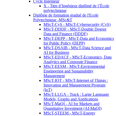
Cycle Ingénieur
X - Titre d’Ingénieur diplômé de l’École
polytechnique
Diplôme de formation gradué de l'Ecole
Polytechnique -MSc&T
MScT-CyS - MScT-Cybersecurity (CyS)
MScT-DDDF - MScT-Double Degree
Data and Finance (DDDF)
MScT-DEPP - MScT-Data and Economics
for Public Policy (DEPP)
MScT-DSAIB - MScT-Data Science and
AI for Business
MScT-EDACF - MScT-Economics, Data
Analytics and Corporate Finance
MScT-EESM - MScT-Environmental
Engineering and Sustainability
Management
MScT-IOT - MScT-Internet of Things :
Innovation and Management Program
(IoT)
MScT-LLGA - Track : Large Language
Models, Graphs and Applications
MScT-MaQI - AI for Markets and
Quantitative Investment (AI-MaQI)
MScT-STEEM - MScT-Energy