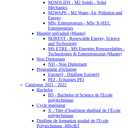
M2SOLIDS - M2 Solids - Solid
Mechanics
M2WAPE - M2 Water, Air, Pollution and
Energy
MSc Entrepreneurs - MSc X-HEC
Entrepreneurs
Mastère spécialisé (Master)
M2REST - Renewable Energy, Science
and Technology
MS ETRE - MS Energies Renouvelables :
Technologies & Entrepreneuriat (Master)
Non Diplomant
ND - Non Diplomant
Programme d'échange
EuroteQ - Diplôme EuroteQ
PEI - Echanges PEI
Catalogue 2021 - 2022
Bachelor
BS - Bachelor of Science de l'Ecole
polytechnique
Cycle Ingénieur
X - Titre d’Ingénieur diplômé de l’École
polytechnique
Diplôme de formation gradué de l'Ecole
Polytechnique -MSc&T