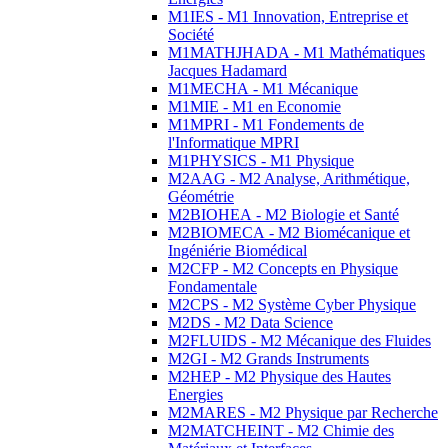
M1IES - M1 Innovation, Entreprise et
Société
M1MATHJHADA - M1 Mathématiques
Jacques Hadamard
M1MECHA - M1 Mécanique
M1MIE - M1 en Economie
M1MPRI - M1 Fondements de
l'Informatique MPRI
M1PHYSICS - M1 Physique
M2AAG - M2 Analyse, Arithmétique,
Géométrie
M2BIOHEA - M2 Biologie et Santé
M2BIOMECA - M2 Biomécanique et
Ingéniérie Biomédical
M2CFP - M2 Concepts en Physique
Fondamentale
M2CPS - M2 Système Cyber Physique
M2DS - M2 Data Science
M2FLUIDS - M2 Mécanique des Fluides
M2GI - M2 Grands Instruments
M2HEP - M2 Physique des Hautes
Energies
M2MARES - M2 Physique par Recherche
M2MATCHEINT - M2 Chimie des