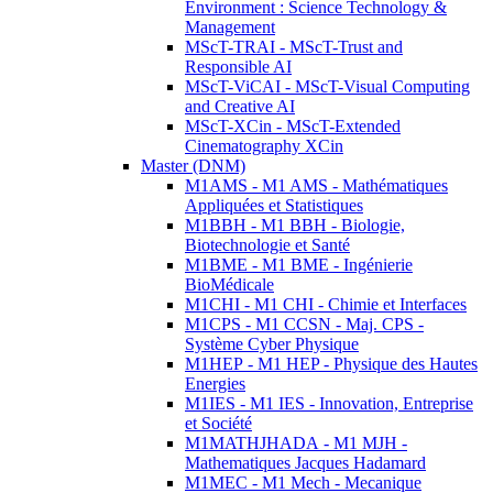
Environment : Science Technology &
Management
MScT-TRAI - MScT-Trust and
Responsible AI
MScT-ViCAI - MScT-Visual Computing
and Creative AI
MScT-XCin - MScT-Extended
Cinematography XCin
Master (DNM)
M1AMS - M1 AMS - Mathématiques
Appliquées et Statistiques
M1BBH - M1 BBH - Biologie,
Biotechnologie et Santé
M1BME - M1 BME - Ingénierie
BioMédicale
M1CHI - M1 CHI - Chimie et Interfaces
M1CPS - M1 CCSN - Maj. CPS -
Système Cyber Physique
M1HEP - M1 HEP - Physique des Hautes
Energies
M1IES - M1 IES - Innovation, Entreprise
et Société
M1MATHJHADA - M1 MJH -
Mathematiques Jacques Hadamard
M1MEC - M1 Mech - Mecanique