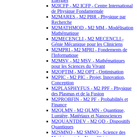
Energies
M2ICFP - M2 ICFP - Centre International
de Physique Fondamentale
M2MARES - M2 PBR - Physique par
Recherche
M2MATHMOD - M2 MM - Modélisation
Mathématique
M2MECENCLI - M2 MECENCLI -
Génie Mécanique pour les Cliniciens
M2MPRI - M2 MPRI - Fondements de
l'Informatique
M2MSV - M2 MSV - Mathématiques
pour les Sciences du Vivant
M2OPTIM - M2 OPT - Optimisation
M2PIC - M2 PIC - Projet, Innovation,
Conception
M2PLASPHYFUS - M2 PPF - Physique
des Plasmas et de la Fusion
M2PROBFIN - M2 PF - Probabilités et
Finance
M2QLMN - M2 QLMN - Quantique,
Lumière, Matériaux et Nanosciences
M2QUANTDEV - M2 QD - Dispositifs
Quantiques
M2SMNO - M2 SMNO - Science des