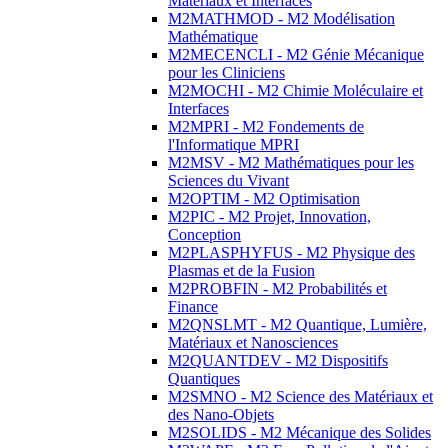
Matériaux et Interfaces
M2MATHMOD - M2 Modélisation
Mathématique
M2MECENCLI - M2 Génie Mécanique
pour les Cliniciens
M2MOCHI - M2 Chimie Moléculaire et
Interfaces
M2MPRI - M2 Fondements de
l'Informatique MPRI
M2MSV - M2 Mathématiques pour les
Sciences du Vivant
M2OPTIM - M2 Optimisation
M2PIC - M2 Projet, Innovation,
Conception
M2PLASPHYFUS - M2 Physique des
Plasmas et de la Fusion
M2PROBFIN - M2 Probabilités et
Finance
M2QNSLMT - M2 Quantique, Lumière,
Matériaux et Nanosciences
M2QUANTDEV - M2 Dispositifs
Quantiques
M2SMNO - M2 Science des Matériaux et
des Nano-Objets
M2SOLIDS - M2 Mécanique des Solides