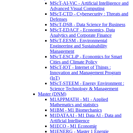
MScT-AI-ViC - Artificial Intelligence and
Advanced Visual Computing
MScT-CTD - Cybersecurity : Threats and
Defenses
MScT-DSB - Data Science for Business
MScT-EDACF - Economics, Data
Analytics and Corporate Finance
MScT-EESM - Environmental
Engineering and Sustainability
Management
MScT-ESCLiP - Economics for Smart
Cities and Climate Policy
MScT-IOT - Internet of Things :
Innovation and Management Program
(IoT)
MScT-STEEM - Energy Environment :
Science Technology & Management
Master (DNM)
M1APPMATH - M1 - Applied
Mathematics and statistics
M1BM - M1 Biomechanics
M1DATAAI - M1 Data AI - Data and
Artificial Intelligence
M1ECO - M1 Economie
M1ENERG - Master 1 Énergie