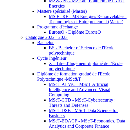
M2WAPE - M2 Eau, Pollution de l'Air et
Energies
Mastère spécialisé (Master)
MS ETRE - MS Energies Renouvelables :
Technologies et Entrepreneuriat (Master)
Programme d'échange
EuroteQ - Diplôme EuroteQ
Catalogue 2022 - 2023
Bachelor
BS - Bachelor of Science de l'Ecole
polytechnique
Cycle Ingénieur
X - Titre d’Ingénieur diplômé de l’École
polytechnique
Diplôme de formation gradué de l'Ecole
Polytechnique -MSc&T
MScT-AI-ViC - MScT-Artificial
Intelligence and Advanced Visual
Computing
MScT-CTD - MScT-Cybersecurity :
Threats and Defenses
MScT-DSB - MScT-Data Science for
Business
MScT-EDACF - MScT-Economics, Data
Analytics and Corporate Finance