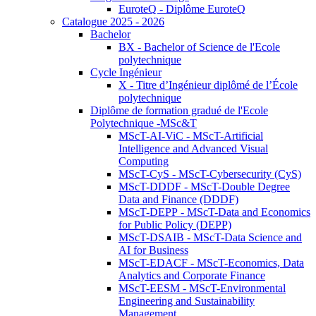
EuroteQ - Diplôme EuroteQ
Catalogue 2025 - 2026
Bachelor
BX - Bachelor of Science de l'Ecole
polytechnique
Cycle Ingénieur
X - Titre d’Ingénieur diplômé de l’École
polytechnique
Diplôme de formation gradué de l'Ecole
Polytechnique -MSc&T
MScT-AI-ViC - MScT-Artificial
Intelligence and Advanced Visual
Computing
MScT-CyS - MScT-Cybersecurity (CyS)
MScT-DDDF - MScT-Double Degree
Data and Finance (DDDF)
MScT-DEPP - MScT-Data and Economics
for Public Policy (DEPP)
MScT-DSAIB - MScT-Data Science and
AI for Business
MScT-EDACF - MScT-Economics, Data
Analytics and Corporate Finance
MScT-EESM - MScT-Environmental
Engineering and Sustainability
Management