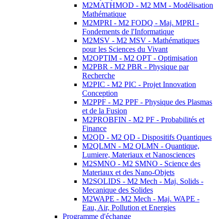
M2MATHMOD - M2 MM - Modélisation
Mathématique
M2MPRI - M2 FODQ - Maj. MPRI -
Fondements de l'Informatique
M2MSV - M2 MSV - Mathématiques
pour les Sciences du Vivant
M2OPTIM - M2 OPT - Optimisation
M2PBR - M2 PBR - Physique par
Recherche
M2PIC - M2 PIC - Projet Innovation
Conception
M2PPF - M2 PPF - Physique des Plasmas
et de la Fusion
M2PROBFIN - M2 PF - Probabilités et
Finance
M2QD - M2 QD - Dispositifs Quantiques
M2QLMN - M2 QLMN - Quantique,
Lumiere, Materiaux et Nanosciences
M2SMNO - M2 SMNO - Science des
Materiaux et des Nano-Objets
M2SOLIDS - M2 Mech - Maj. Solids -
Mecanique des Solides
M2WAPE - M2 Mech - Maj. WAPE -
Eau, Air, Pollution et Energies
Programme d'échange