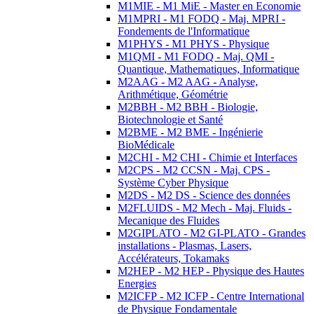
M1MIE - M1 MiE - Master en Economie
M1MPRI - M1 FODQ - Maj. MPRI -
Fondements de l'Informatique
M1PHYS - M1 PHYS - Physique
M1QMI - M1 FODQ - Maj. QMI -
Quantique, Mathematiques, Informatique
M2AAG - M2 AAG - Analyse,
Arithmétique, Géométrie
M2BBH - M2 BBH - Biologie,
Biotechnologie et Santé
M2BME - M2 BME - Ingénierie
BioMédicale
M2CHI - M2 CHI - Chimie et Interfaces
M2CPS - M2 CCSN - Maj. CPS -
Système Cyber Physique
M2DS - M2 DS - Science des données
M2FLUIDS - M2 Mech - Maj. Fluids -
Mecanique des Fluides
M2GIPLATO - M2 GI-PLATO - Grandes
installations - Plasmas, Lasers,
Accélérateurs, Tokamaks
M2HEP - M2 HEP - Physique des Hautes
Energies
M2ICFP - M2 ICFP - Centre International
de Physique Fondamentale