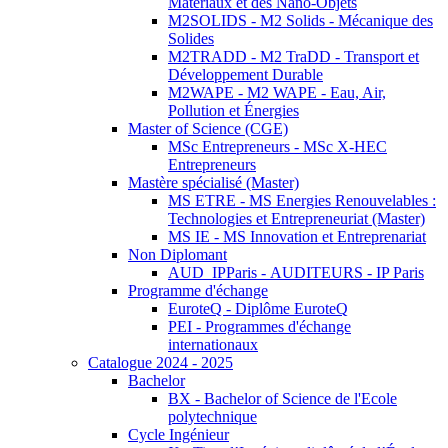
Matériaux et des Nano-Objets
M2SOLIDS - M2 Solids - Mécanique des
Solides
M2TRADD - M2 TraDD - Transport et
Développement Durable
M2WAPE - M2 WAPE - Eau, Air,
Pollution et Énergies
Master of Science (CGE)
MSc Entrepreneurs - MSc X-HEC
Entrepreneurs
Mastère spécialisé (Master)
MS ETRE - MS Energies Renouvelables :
Technologies et Entrepreneuriat (Master)
MS IE - MS Innovation et Entreprenariat
Non Diplomant
AUD_IPParis - AUDITEURS - IP Paris
Programme d'échange
EuroteQ - Diplôme EuroteQ
PEI - Programmes d'échange
internationaux
Catalogue 2024 - 2025
Bachelor
BX - Bachelor of Science de l'Ecole
polytechnique
Cycle Ingénieur