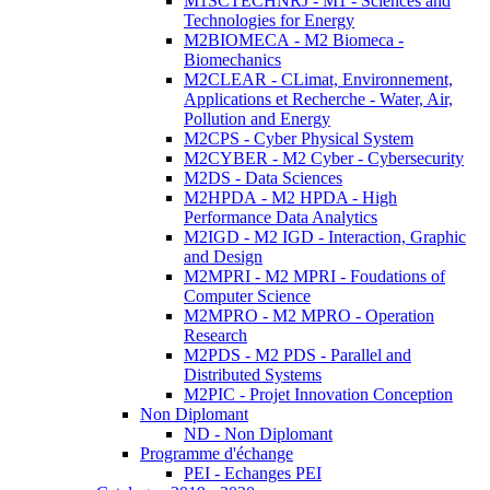
M1SCTECHNRJ - M1 - Sciences and
Technologies for Energy
M2BIOMECA - M2 Biomeca -
Biomechanics
M2CLEAR - CLimat, Environnement,
Applications et Recherche - Water, Air,
Pollution and Energy
M2CPS - Cyber Physical System
M2CYBER - M2 Cyber - Cybersecurity
M2DS - Data Sciences
M2HPDA - M2 HPDA - High
Performance Data Analytics
M2IGD - M2 IGD - Interaction, Graphic
and Design
M2MPRI - M2 MPRI - Foudations of
Computer Science
M2MPRO - M2 MPRO - Operation
Research
M2PDS - M2 PDS - Parallel and
Distributed Systems
M2PIC - Projet Innovation Conception
Non Diplomant
ND - Non Diplomant
Programme d'échange
PEI - Echanges PEI