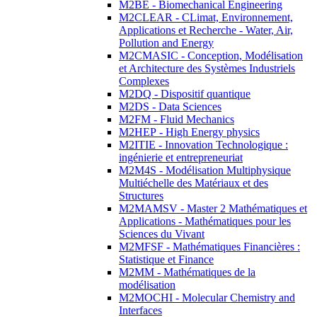
M2BE - Biomechanical Engineering
M2CLEAR - CLimat, Environnement,
Applications et Recherche - Water, Air,
Pollution and Energy
M2CMASIC - Conception, Modélisation
et Architecture des Systèmes Industriels
Complexes
M2DQ - Dispositif quantique
M2DS - Data Sciences
M2FM - Fluid Mechanics
M2HEP - High Energy physics
M2ITIE - Innovation Technologique :
ingénierie et entrepreneuriat
M2M4S - Modélisation Multiphysique
Multiéchelle des Matériaux et des
Structures
M2MAMSV - Master 2 Mathématiques et
Applications - Mathématiques pour les
Sciences du Vivant
M2MFSF - Mathématiques Financières :
Statistique et Finance
M2MM - Mathématiques de la
modélisation
M2MOCHI - Molecular Chemistry and
Interfaces