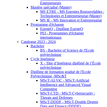
Entrepreneurs
Mastère spécialisé (Master)
MS ETRE - MS Energies Renouvelables :
Technologies et Entrepreneuriat (Master)
MS IE - MS Innovation et Entreprenariat
Programme d'échange
EuroteQ - Diplôme EuroteQ
PEI - Programmes d'échange
internationaux
Catalogue 2023 - 2024
Bachelor
BS - Bachelor of Science de l'Ecole
polytechnique
Cycle Ingénieur
X - Titre d’Ingénieur diplômé de l’École
polytechnique
Diplôme de formation gradué de l'Ecole
Polytechnique -MSc&T
MScT-AI-ViC - MScT-Artificial
Intelligence and Advanced Visual
Computing
MScT-CTD - MScT-Cybersecurity :
Threats and Defenses
MScT-DDDF - MScT-Double Degree
Data and Finance (DDDF)