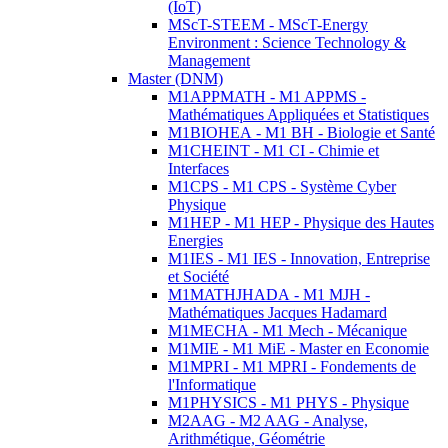
(IoT)
MScT-STEEM - MScT-Energy
Environment : Science Technology &
Management
Master (DNM)
M1APPMATH - M1 APPMS -
Mathématiques Appliquées et Statistiques
M1BIOHEA - M1 BH - Biologie et Santé
M1CHEINT - M1 CI - Chimie et
Interfaces
M1CPS - M1 CPS - Système Cyber
Physique
M1HEP - M1 HEP - Physique des Hautes
Energies
M1IES - M1 IES - Innovation, Entreprise
et Société
M1MATHJHADA - M1 MJH -
Mathématiques Jacques Hadamard
M1MECHA - M1 Mech - Mécanique
M1MIE - M1 MiE - Master en Economie
M1MPRI - M1 MPRI - Fondements de
l'Informatique
M1PHYSICS - M1 PHYS - Physique
M2AAG - M2 AAG - Analyse,
Arithmétique, Géométrie