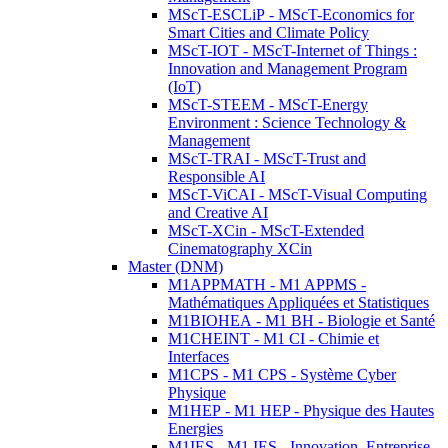
MScT-ESCLiP - MScT-Economics for
Smart Cities and Climate Policy
MScT-IOT - MScT-Internet of Things :
Innovation and Management Program
(IoT)
MScT-STEEM - MScT-Energy
Environment : Science Technology &
Management
MScT-TRAI - MScT-Trust and
Responsible AI
MScT-ViCAI - MScT-Visual Computing
and Creative AI
MScT-XCin - MScT-Extended
Cinematography XCin
Master (DNM)
M1APPMATH - M1 APPMS -
Mathématiques Appliquées et Statistiques
M1BIOHEA - M1 BH - Biologie et Santé
M1CHEINT - M1 CI - Chimie et
Interfaces
M1CPS - M1 CPS - Système Cyber
Physique
M1HEP - M1 HEP - Physique des Hautes
Energies
M1IES - M1 IES - Innovation, Entreprise