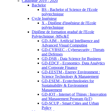
Catalogue 2019 - 2020
Bachelor
BS - Bachelor of Science de l'Ecole
polytechnique
Cycle Ingénieur
X - Diplôme d'ingénieur de l'Ecole
polytechnique
Diplôme de formation gradué de l'Ecole
Polytechnique -MSc&T
GD-AIM - Artificial Intelligence and
Advanced Visual Computing
GD-CYBSEC - Cybersecurity : Threats
and Defenses
GD-DSB - Data Science for Business
GD-EDCF - Economics, Data Analytics
and Corporate Finance
GD-EESTM - Energy Environment :
Science Technology & Management
GD-ESEM - Ecotechnologies for
Sustainability & Environment
Management
GD-IOT - Internet of Things : Innovation
and Management Program (IoT)
GD-SCUP - Smart Cities and Urban
Policy