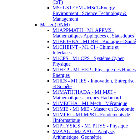
(IoT)
MScT-STEEM - MScT-Energy
Environment : Science Technology &
Management
Master (DNM)
M1APPMATH - M1 APPMS -
Mathématiques Appliquées et Statistiques
M1BIOHEA - M1 BH - Biologie et Santé
M1CHEINT - M1 CI - Chimie et
Interfaces
M1CPS - M1 CPS - Système Cyber
Physique
M1HEP - M1 HEP - Physique des Hautes
Energies
M1IES - M1 IES - Innovation, Entreprise
et Société
M1MATHJHADA - M1 MJH -
Mathématiques Jacques Hadamard
M1MECHA - M1 Mech - Mécanique
M1MIE - M1 MiE - Master en Economie
M1MPRI - M1 MPRI - Fondements de
l'Informatique
M1PHYSICS - M1 PHYS - Physique
M2AAG - M2 AAG - Analyse,
Arithmétique, Géométrie