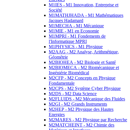
M1IES - M1 Innovation, Entreprise et
Société
M1MATHJHADA - M1 Mathématiques
Jacques Hadamard
M1MECHA - M1 Mécanique
M1MIE - M1 en Economie
M1MPRI - M1 Fondements de
l'Informatique MPRI
M1PHYSICS - M1 Physique
M2AAG - M2 Analyse, Arithmétique,
Géométrie
M2BIOHEA - M2 Biologie et Santé
M2BIOMECA - M2 Biomécanique et
Ingéniérie Biomédical
M2CFP - M2 Concepts en Physique
Fondamentale
M2CPS - M2 Système Cyber Physique
M2DS - M2 Data Science
M2FLUIDS - M2 Mécanique des Fluides
M2GI - M2 Grands Instruments
M2HEP - M2 Physique des Hautes
Energies
M2MARES - M2 Physique par Recherche
M2MATCHEINT - M2 Chimie des