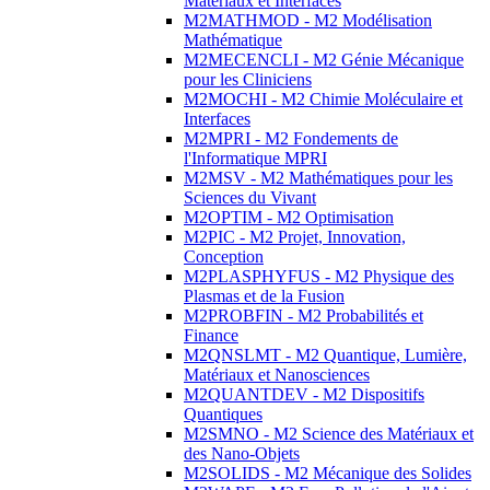
Matériaux et Interfaces
M2MATHMOD - M2 Modélisation
Mathématique
M2MECENCLI - M2 Génie Mécanique
pour les Cliniciens
M2MOCHI - M2 Chimie Moléculaire et
Interfaces
M2MPRI - M2 Fondements de
l'Informatique MPRI
M2MSV - M2 Mathématiques pour les
Sciences du Vivant
M2OPTIM - M2 Optimisation
M2PIC - M2 Projet, Innovation,
Conception
M2PLASPHYFUS - M2 Physique des
Plasmas et de la Fusion
M2PROBFIN - M2 Probabilités et
Finance
M2QNSLMT - M2 Quantique, Lumière,
Matériaux et Nanosciences
M2QUANTDEV - M2 Dispositifs
Quantiques
M2SMNO - M2 Science des Matériaux et
des Nano-Objets
M2SOLIDS - M2 Mécanique des Solides