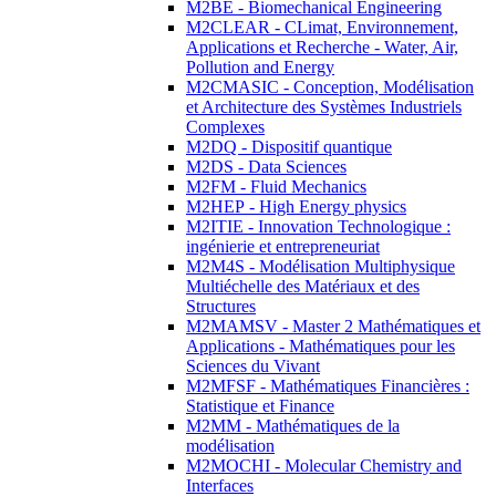
M2BE - Biomechanical Engineering
M2CLEAR - CLimat, Environnement,
Applications et Recherche - Water, Air,
Pollution and Energy
M2CMASIC - Conception, Modélisation
et Architecture des Systèmes Industriels
Complexes
M2DQ - Dispositif quantique
M2DS - Data Sciences
M2FM - Fluid Mechanics
M2HEP - High Energy physics
M2ITIE - Innovation Technologique :
ingénierie et entrepreneuriat
M2M4S - Modélisation Multiphysique
Multiéchelle des Matériaux et des
Structures
M2MAMSV - Master 2 Mathématiques et
Applications - Mathématiques pour les
Sciences du Vivant
M2MFSF - Mathématiques Financières :
Statistique et Finance
M2MM - Mathématiques de la
modélisation
M2MOCHI - Molecular Chemistry and
Interfaces