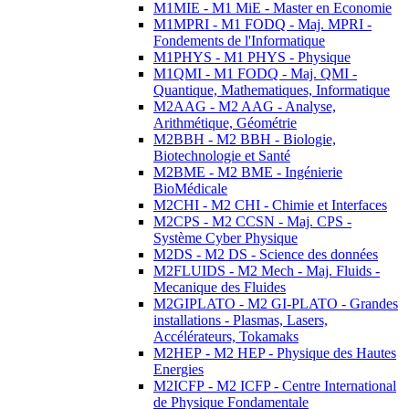
M1MIE - M1 MiE - Master en Economie
M1MPRI - M1 FODQ - Maj. MPRI -
Fondements de l'Informatique
M1PHYS - M1 PHYS - Physique
M1QMI - M1 FODQ - Maj. QMI -
Quantique, Mathematiques, Informatique
M2AAG - M2 AAG - Analyse,
Arithmétique, Géométrie
M2BBH - M2 BBH - Biologie,
Biotechnologie et Santé
M2BME - M2 BME - Ingénierie
BioMédicale
M2CHI - M2 CHI - Chimie et Interfaces
M2CPS - M2 CCSN - Maj. CPS -
Système Cyber Physique
M2DS - M2 DS - Science des données
M2FLUIDS - M2 Mech - Maj. Fluids -
Mecanique des Fluides
M2GIPLATO - M2 GI-PLATO - Grandes
installations - Plasmas, Lasers,
Accélérateurs, Tokamaks
M2HEP - M2 HEP - Physique des Hautes
Energies
M2ICFP - M2 ICFP - Centre International
de Physique Fondamentale