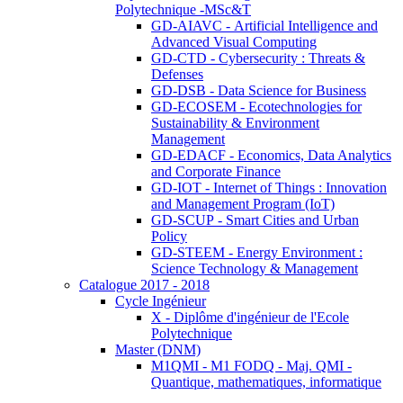
Polytechnique -MSc&T
GD-AIAVC - Artificial Intelligence and
Advanced Visual Computing
GD-CTD - Cybersecurity : Threats &
Defenses
GD-DSB - Data Science for Business
GD-ECOSEM - Ecotechnologies for
Sustainability & Environment
Management
GD-EDACF - Economics, Data Analytics
and Corporate Finance
GD-IOT - Internet of Things : Innovation
and Management Program (IoT)
GD-SCUP - Smart Cities and Urban
Policy
GD-STEEM - Energy Environment :
Science Technology & Management
Catalogue 2017 - 2018
Cycle Ingénieur
X - Diplôme d'ingénieur de l'Ecole
Polytechnique
Master (DNM)
M1QMI - M1 FODQ - Maj. QMI -
Quantique, mathematiques, informatique