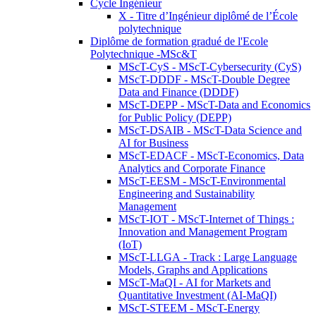
Cycle Ingénieur
X - Titre d’Ingénieur diplômé de l’École
polytechnique
Diplôme de formation gradué de l'Ecole
Polytechnique -MSc&T
MScT-CyS - MScT-Cybersecurity (CyS)
MScT-DDDF - MScT-Double Degree
Data and Finance (DDDF)
MScT-DEPP - MScT-Data and Economics
for Public Policy (DEPP)
MScT-DSAIB - MScT-Data Science and
AI for Business
MScT-EDACF - MScT-Economics, Data
Analytics and Corporate Finance
MScT-EESM - MScT-Environmental
Engineering and Sustainability
Management
MScT-IOT - MScT-Internet of Things :
Innovation and Management Program
(IoT)
MScT-LLGA - Track : Large Language
Models, Graphs and Applications
MScT-MaQI - AI for Markets and
Quantitative Investment (AI-MaQI)
MScT-STEEM - MScT-Energy