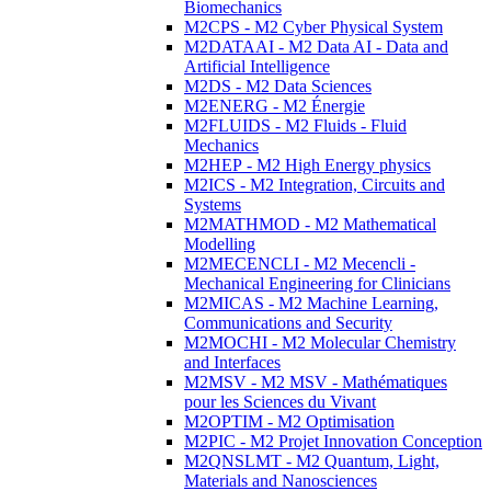
Biomechanics
M2CPS - M2 Cyber Physical System
M2DATAAI - M2 Data AI - Data and
Artificial Intelligence
M2DS - M2 Data Sciences
M2ENERG - M2 Énergie
M2FLUIDS - M2 Fluids - Fluid
Mechanics
M2HEP - M2 High Energy physics
M2ICS - M2 Integration, Circuits and
Systems
M2MATHMOD - M2 Mathematical
Modelling
M2MECENCLI - M2 Mecencli -
Mechanical Engineering for Clinicians
M2MICAS - M2 Machine Learning,
Communications and Security
M2MOCHI - M2 Molecular Chemistry
and Interfaces
M2MSV - M2 MSV - Mathématiques
pour les Sciences du Vivant
M2OPTIM - M2 Optimisation
M2PIC - M2 Projet Innovation Conception
M2QNSLMT - M2 Quantum, Light,
Materials and Nanosciences