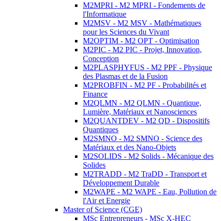
M2MPRI - M2 MPRI - Fondements de
l'Informatique
M2MSV - M2 MSV - Mathématiques
pour les Sciences du Vivant
M2OPTIM - M2 OPT - Optimisation
M2PIC - M2 PIC - Projet, Innovation,
Conception
M2PLASPHYFUS - M2 PPF - Physique
des Plasmas et de la Fusion
M2PROBFIN - M2 PF - Probabilités et
Finance
M2QLMN - M2 QLMN - Quantique,
Lumière, Matériaux et Nanosciences
M2QUANTDEV - M2 QD - Dispositifs
Quantiques
M2SMNO - M2 SMNO - Science des
Matériaux et des Nano-Objets
M2SOLIDS - M2 Solids - Mécanique des
Solides
M2TRADD - M2 TraDD - Transport et
Développement Durable
M2WAPE - M2 WAPE - Eau, Pollution de
l'Air et Energie
Master of Science (CGE)
MSc Entrepreneurs - MSc X-HEC