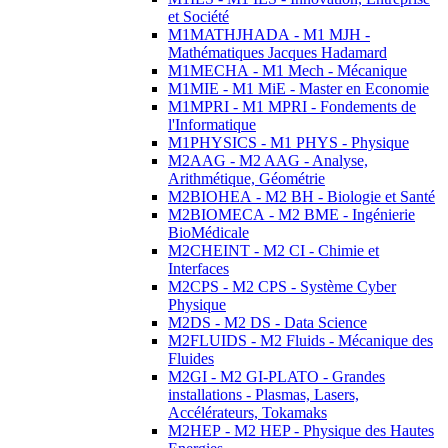
et Société
M1MATHJHADA - M1 MJH -
Mathématiques Jacques Hadamard
M1MECHA - M1 Mech - Mécanique
M1MIE - M1 MiE - Master en Economie
M1MPRI - M1 MPRI - Fondements de
l'Informatique
M1PHYSICS - M1 PHYS - Physique
M2AAG - M2 AAG - Analyse,
Arithmétique, Géométrie
M2BIOHEA - M2 BH - Biologie et Santé
M2BIOMECA - M2 BME - Ingénierie
BioMédicale
M2CHEINT - M2 CI - Chimie et
Interfaces
M2CPS - M2 CPS - Système Cyber
Physique
M2DS - M2 DS - Data Science
M2FLUIDS - M2 Fluids - Mécanique des
Fluides
M2GI - M2 GI-PLATO - Grandes
installations - Plasmas, Lasers,
Accélérateurs, Tokamaks
M2HEP - M2 HEP - Physique des Hautes