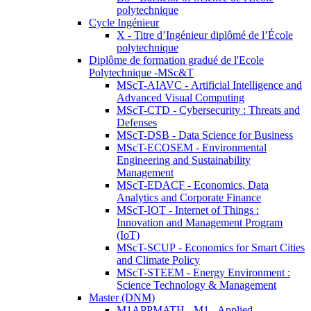
polytechnique
Cycle Ingénieur
X - Titre d’Ingénieur diplômé de l’École
polytechnique
Diplôme de formation gradué de l'Ecole
Polytechnique -MSc&T
MScT-AIAVC - Artificial Intelligence and
Advanced Visual Computing
MScT-CTD - Cybersecurity : Threats and
Defenses
MScT-DSB - Data Science for Business
MScT-ECOSEM - Environmental
Engineering and Sustainability
Management
MScT-EDACF - Economics, Data
Analytics and Corporate Finance
MScT-IOT - Internet of Things :
Innovation and Management Program
(IoT)
MScT-SCUP - Economics for Smart Cities
and Climate Policy
MScT-STEEM - Energy Environment :
Science Technology & Management
Master (DNM)
M1APPMATH - M1 - Applied