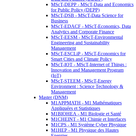
MScT-DEPP - MScT-Data and Economics
for Public Policy (DEPP)
MScT-DSB - MScT-Data Science for
Business
MScT-EDACF - MScT-Economics, Data
Analytics and Corporate Finance
MScT-EESM - MScT-Environmental
Engineering and Sustainability
Management
MScT-ESCLiP - MScT-Economics for
Smart Cities and Climate Policy
MScT-IOT - MScT-Internet of Things :
Innovation and Management Program
(IoT)
MScT-STEEM - MScT-Energy
Environment : Science Technology &
Management
Master (DNM)
M1APPMATH - M1 Mathématiques
Appliquées et Statistiques
M1BIOHEA - M1 Biologie et Santé
M1CHEINT - M1 Chimie et Interfaces
M1CPS - M1 Système Cyber Physique
M1HEP - M1 Physique des Hautes
Energies