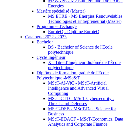
M2WAPE - M2 Eau, Pollution de l'Air et
Energies
Mastère spécialisé (Master)
MS ETRE - MS Energies Renouvelables :
Technologies et Entrepreneuriat (Master)
Programme d'échange
EuroteQ - Diplôme EuroteQ
Catalogue 2022 - 2023
Bachelor
BS - Bachelor of Science de l'Ecole
polytechnique
Cycle Ingénieur
X - Titre d’Ingénieur diplômé de l’École
polytechnique
Diplôme de formation gradué de l'Ecole
Polytechnique -MSc&T
MScT-AI-ViC - MScT-Artificial
Intelligence and Advanced Visual
Computing
MScT-CTD - MScT-Cybersecurity :
Threats and Defenses
MScT-DSB - MScT-Data Science for
Business
MScT-EDACF - MScT-Economics, Data
Analytics and Corporate Finance