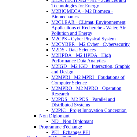
M1SCTECHNRJ - M1 - Sciences and
Technologies for Energy
M2BIOMECA - M2 Biomeca -
Biomechanics
M2CLEAR - CLimat, Environnement,
Applications et Recherche - Water, Air,
Pollution and Energy
M2CPS - Cyber Physical System
M2CYBER - M2 Cyber - Cybersecurity
M2DS - Data Sciences
M2HPDA - M2 HPDA - High
Performance Data Analytics
M2IGD - M2 IGD - Interaction, Graphic
and Design
M2MPRI - M2 MPRI - Foudations of
Computer Science
M2MPRO - M2 MPRO - Operation
Research
M2PDS - M2 PDS - Parallel and
Distributed Systems
M2PIC - Projet Innovation Conception
Non Diplomant
ND - Non Diplomant
Programme d'échange
PEI - Echanges PEI