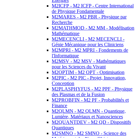
Energies
M2ICFP - M2 ICFP - Centre International
de Physique Fondamentale
M2MARES - M2 PBR - Physique par
Recherche
M2MATHMOD - M2 MM - Modélisation
Mathématique
M2MECENCLI - M2 MECENCLI -
Génie Mécanique pour les Cliniciens
M2MPRI - M2 MPRI - Fondements de
l'Informatique
M2MSV - M2 MSV - Mathématiques
pour les Sciences du Vivant
M2OPTIM - M2 OPT - Optimisation
M2PIC - M2 PIC - Projet, Innovation,
Conception
M2PLASPHYFUS - M2 PPF - Physique
des Plasmas et de la Fusion
M2PROBFIN - M2 PF - Probabilités et
Finance
M2QLMN - M2 QLMN - Quantique,
Lumière, Matériaux et Nanosciences
M2QUANTDEV - M2 QD - Dispositifs
Quantiques
M2SMNO - M2 SMNO - Science des