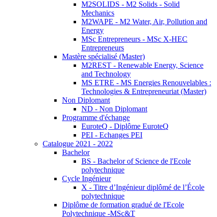
M2SOLIDS - M2 Solids - Solid
Mechanics
M2WAPE - M2 Water, Air, Pollution and
Energy
MSc Entrepreneurs - MSc X-HEC
Entrepreneurs
Mastère spécialisé (Master)
M2REST - Renewable Energy, Science
and Technology
MS ETRE - MS Energies Renouvelables :
Technologies & Entrepreneuriat (Master)
Non Diplomant
ND - Non Diplomant
Programme d'échange
EuroteQ - Diplôme EuroteQ
PEI - Echanges PEI
Catalogue 2021 - 2022
Bachelor
BS - Bachelor of Science de l'Ecole
polytechnique
Cycle Ingénieur
X - Titre d’Ingénieur diplômé de l’École
polytechnique
Diplôme de formation gradué de l'Ecole
Polytechnique -MSc&T