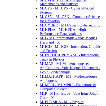
Mathematics and statistics
M1CPS - M1 CPS - Cyber Physical
Systems
M1CSN - M1 CSN - Computer Science
for Networks
M1CYBER - M1 Cyber - Cybersecurity
M1HPDA - M1 HPDA - High
Performance Data Analytics
M1I - M1 Informatique - Voie Jacques
Herbrand - X
M1IGD - M1 IGD - Interaction, Graphic
and Design
M1INTTRACPHY - M1 - International
Track in Physics
M1MAP - M1 Mathématiques et
Applications - Voie Jacques Hadamard -
École Polytechnique
M1MATHAPP - M1 - Mathématiques
Appliquées
M1MPRI - M1 MPRI - Foudations of
Computer Science
M1P - M1 Physique - Voie Irène Joliot
Curie - X
M1PHYSICS - M1 - Physics