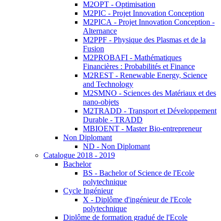
M2OPT - Optimisation
M2PIC - Projet Innovation Conception
M2PICA - Projet Innovation Conception -
Alternance
M2PPF - Physique des Plasmas et de la
Fusion
M2PROBAFI - Mathématiques
Financières : Probabilités et Finance
M2REST - Renewable Energy, Science
and Technology
M2SMNO - Sciences des Matériaux et des
nano-objets
M2TRADD - Transport et Développement
Durable - TRADD
MBIOENT - Master Bio-entrepreneur
Non Diplomant
ND - Non Diplomant
Catalogue 2018 - 2019
Bachelor
BS - Bachelor of Science de l'Ecole
polytechnique
Cycle Ingénieur
X - Diplôme d'ingénieur de l'Ecole
polytechnique
Diplôme de formation gradué de l'Ecole