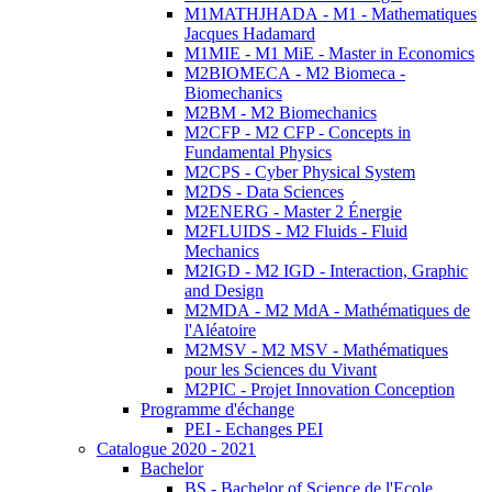
M1MATHJHADA - M1 - Mathematiques
Jacques Hadamard
M1MIE - M1 MiE - Master in Economics
M2BIOMECA - M2 Biomeca -
Biomechanics
M2BM - M2 Biomechanics
M2CFP - M2 CFP - Concepts in
Fundamental Physics
M2CPS - Cyber Physical System
M2DS - Data Sciences
M2ENERG - Master 2 Énergie
M2FLUIDS - M2 Fluids - Fluid
Mechanics
M2IGD - M2 IGD - Interaction, Graphic
and Design
M2MDA - M2 MdA - Mathématiques de
l'Aléatoire
M2MSV - M2 MSV - Mathématiques
pour les Sciences du Vivant
M2PIC - Projet Innovation Conception
Programme d'échange
PEI - Echanges PEI
Catalogue 2020 - 2021
Bachelor
BS - Bachelor of Science de l'Ecole