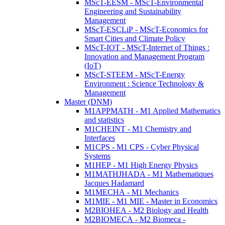
MScT-EESM - MScT-Environmental
Engineering and Sustainability
Management
MScT-ESCLiP - MScT-Economics for
Smart Cities and Climate Policy
MScT-IOT - MScT-Internet of Things :
Innovation and Management Program
(IoT)
MScT-STEEM - MScT-Energy
Environment : Science Technology &
Management
Master (DNM)
M1APPMATH - M1 Applied Mathematics
and statistics
M1CHEINT - M1 Chemistry and
Interfaces
M1CPS - M1 CPS - Cyber Physical
Systems
M1HEP - M1 High Energy Physics
M1MATHJHADA - M1 Mathematiques
Jacques Hadamard
M1MECHA - M1 Mechanics
M1MIE - M1 MIE - Master in Economics
M2BIOHEA - M2 Biology and Health
M2BIOMECA - M2 Biomeca -