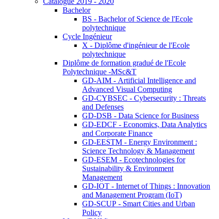
Catalogue 2019 - 2020
Bachelor
BS - Bachelor of Science de l'Ecole
polytechnique
Cycle Ingénieur
X - Diplôme d'ingénieur de l'Ecole
polytechnique
Diplôme de formation gradué de l'Ecole
Polytechnique -MSc&T
GD-AIM - Artificial Intelligence and
Advanced Visual Computing
GD-CYBSEC - Cybersecurity : Threats
and Defenses
GD-DSB - Data Science for Business
GD-EDCF - Economics, Data Analytics
and Corporate Finance
GD-EESTM - Energy Environment :
Science Technology & Management
GD-ESEM - Ecotechnologies for
Sustainability & Environment
Management
GD-IOT - Internet of Things : Innovation
and Management Program (IoT)
GD-SCUP - Smart Cities and Urban
Policy