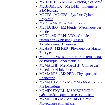
M2BIOHEA - M2 BH - Biologie et Santé
M2BIOMECA - M2 BME - Ingénierie
BioMédicale
M2CPS - M2 CPS - Système Cyber
Physique
M2DS - M2 DS - Data Science
M2FLUIDS - M2 Fluids - Mécanique des
Fluides
M2GI - M2 GI-PLATO - Grandes
installations - Plasmas, Lasers,
Accélérateurs, Tokamaks
M2HEP - M2 HEP - Physique des Hautes
Energies
M2ICFP - M2 ICFP - Centre International
de Physique Fondamentale
M2MACHI - M2 MACHI - Chimie des
Matériaux et Interfaces
M2MARES - M2 PBR - Physique par
Recherche
M2MATHMOD - M2 MM - Modélisation
Mathématique
M2MECENCLI - M2 MECENCLI -
Génie Mécanique pour les Cliniciens
M2MOCHI - M2 MoChI - Chimie
Moléculaire et Interfaces