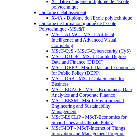
X - Titre d’Ingénieur diplômé de l’École
polytechnique
Diplôme d'établissement
X-4A - Diplôme de l'Ecole polytechnique
Diplôme de formation gradué de l'Ecole
Polytechnique -MSc&T
MScT-AI-ViC - MScT-Artificial
Intelligence and Advanced Visual
Computing
MScT-CyS - MScT-Cybersecurity (CyS)
MScT-DDDF - MScT-Double Degree
Data and Finance (DDDF)
MScT-DEPP - MScT-Data and Economics
for Public Policy (DEPP)
MScT-DSB - MScT-Data Science for
Business
MScT-EDACF - MScT-Economics, Data
Analytics and Corporate Finance
MScT-EESM - MScT-Environmental
Engineering and Sustainability
Management
MScT-ESCLiP - MScT-Economics for
Smart Cities and Climate Policy
MScT-IOT - MScT-Internet of Things :
Innovation and Management Program