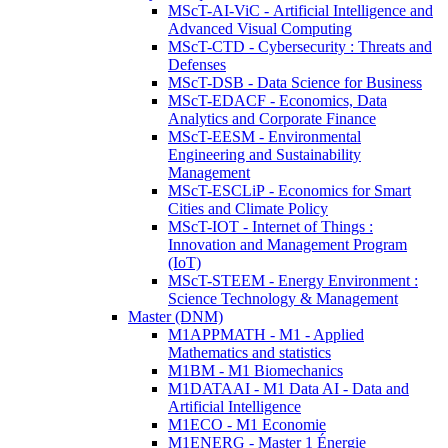
MScT-AI-ViC - Artificial Intelligence and
Advanced Visual Computing
MScT-CTD - Cybersecurity : Threats and
Defenses
MScT-DSB - Data Science for Business
MScT-EDACF - Economics, Data
Analytics and Corporate Finance
MScT-EESM - Environmental
Engineering and Sustainability
Management
MScT-ESCLiP - Economics for Smart
Cities and Climate Policy
MScT-IOT - Internet of Things :
Innovation and Management Program
(IoT)
MScT-STEEM - Energy Environment :
Science Technology & Management
Master (DNM)
M1APPMATH - M1 - Applied
Mathematics and statistics
M1BM - M1 Biomechanics
M1DATAAI - M1 Data AI - Data and
Artificial Intelligence
M1ECO - M1 Economie
M1ENERG - Master 1 Énergie