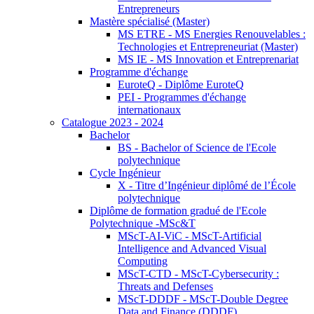
Entrepreneurs
Mastère spécialisé (Master)
MS ETRE - MS Energies Renouvelables :
Technologies et Entrepreneuriat (Master)
MS IE - MS Innovation et Entreprenariat
Programme d'échange
EuroteQ - Diplôme EuroteQ
PEI - Programmes d'échange
internationaux
Catalogue 2023 - 2024
Bachelor
BS - Bachelor of Science de l'Ecole
polytechnique
Cycle Ingénieur
X - Titre d’Ingénieur diplômé de l’École
polytechnique
Diplôme de formation gradué de l'Ecole
Polytechnique -MSc&T
MScT-AI-ViC - MScT-Artificial
Intelligence and Advanced Visual
Computing
MScT-CTD - MScT-Cybersecurity :
Threats and Defenses
MScT-DDDF - MScT-Double Degree
Data and Finance (DDDF)