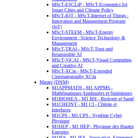
MScT-ESCLiP - MScT-Economics for
Smart Cities and Climate Policy
MScT-IOT - MScT-Internet of Things :
Innovation and Management Program
(IoT)
MScT-STEEM - MScT-Energy
Environment : Science Technology &
Management
MScT-TRAI - MScT-Trust and
Responsible AI
MScT-ViCAI - MScT-Visual Computing
and Creative AI
MScT-XCin - MScT-Extended
Cinematography XCin
Master (DNM)
M1APPMATH - M1 APPMS -
Mathématiques Appliquées et Statistiques
M1BIOHEA - M1 BH - Biologie et Santé
M1CHEINT - M1 CI - Chimie et
Interfaces
M1CPS - M1 CPS - Système Cyber
Physique
M1HEP - M1 HEP - Physique des Hautes
Energies
M1IES - M1 IES - Innovation, Entreprise