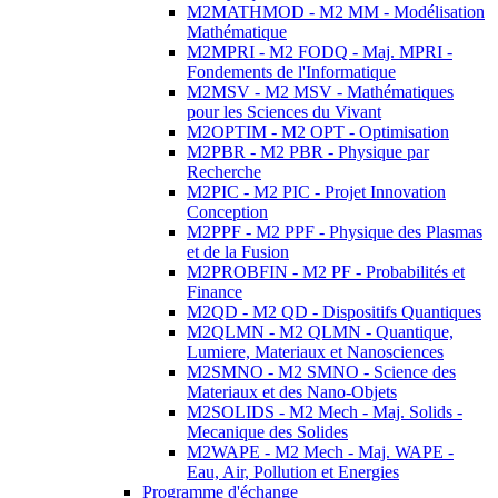
M2MATHMOD - M2 MM - Modélisation
Mathématique
M2MPRI - M2 FODQ - Maj. MPRI -
Fondements de l'Informatique
M2MSV - M2 MSV - Mathématiques
pour les Sciences du Vivant
M2OPTIM - M2 OPT - Optimisation
M2PBR - M2 PBR - Physique par
Recherche
M2PIC - M2 PIC - Projet Innovation
Conception
M2PPF - M2 PPF - Physique des Plasmas
et de la Fusion
M2PROBFIN - M2 PF - Probabilités et
Finance
M2QD - M2 QD - Dispositifs Quantiques
M2QLMN - M2 QLMN - Quantique,
Lumiere, Materiaux et Nanosciences
M2SMNO - M2 SMNO - Science des
Materiaux et des Nano-Objets
M2SOLIDS - M2 Mech - Maj. Solids -
Mecanique des Solides
M2WAPE - M2 Mech - Maj. WAPE -
Eau, Air, Pollution et Energies
Programme d'échange