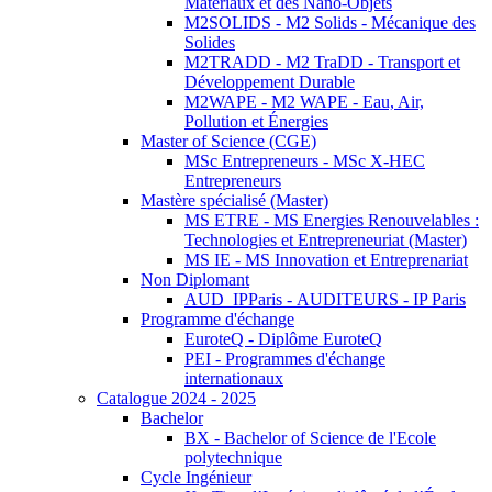
Matériaux et des Nano-Objets
M2SOLIDS - M2 Solids - Mécanique des
Solides
M2TRADD - M2 TraDD - Transport et
Développement Durable
M2WAPE - M2 WAPE - Eau, Air,
Pollution et Énergies
Master of Science (CGE)
MSc Entrepreneurs - MSc X-HEC
Entrepreneurs
Mastère spécialisé (Master)
MS ETRE - MS Energies Renouvelables :
Technologies et Entrepreneuriat (Master)
MS IE - MS Innovation et Entreprenariat
Non Diplomant
AUD_IPParis - AUDITEURS - IP Paris
Programme d'échange
EuroteQ - Diplôme EuroteQ
PEI - Programmes d'échange
internationaux
Catalogue 2024 - 2025
Bachelor
BX - Bachelor of Science de l'Ecole
polytechnique
Cycle Ingénieur