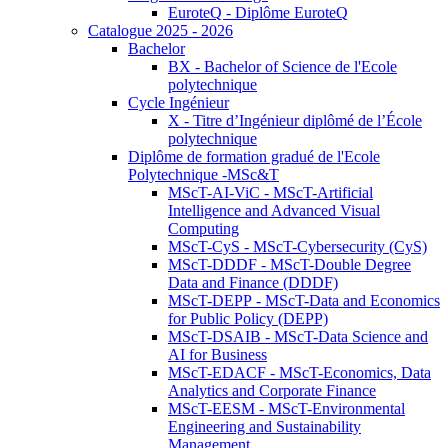
EuroteQ - Diplôme EuroteQ
Catalogue 2025 - 2026
Bachelor
BX - Bachelor of Science de l'Ecole
polytechnique
Cycle Ingénieur
X - Titre d’Ingénieur diplômé de l’École
polytechnique
Diplôme de formation gradué de l'Ecole
Polytechnique -MSc&T
MScT-AI-ViC - MScT-Artificial
Intelligence and Advanced Visual
Computing
MScT-CyS - MScT-Cybersecurity (CyS)
MScT-DDDF - MScT-Double Degree
Data and Finance (DDDF)
MScT-DEPP - MScT-Data and Economics
for Public Policy (DEPP)
MScT-DSAIB - MScT-Data Science and
AI for Business
MScT-EDACF - MScT-Economics, Data
Analytics and Corporate Finance
MScT-EESM - MScT-Environmental
Engineering and Sustainability
Management