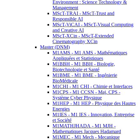
Environment : Science Technology &
Management
MScT-TRAI - MScT-Trust and
Responsible AI
MScT-ViCAI - MScT-Visual Computing
and Creative AI
MScT-XCin - MScT-Extended
Cinematography XCin
Master (DNM)
M1AMS - M1 AMS - Mathématiques
Appliquées et Statistiques
M1BBH - M1 BBH - Biologie,
Biotechnologie et Santé
M1BME - M1 BME - Ingénierie
BioMédicale
M1CHI - M1 CHI - Chimie et Interfaces
M1CPS - M1 CCSN - Maj. CPS -
Système Cyber Physique
M1HEP - M1 HEP - Physique des Hautes
Energies
M1IES - M1 IES - Innovation, Entreprise
et Société
M1MATHJHADA - M1 MJH -
Mathematiques Jacques Hadamard
M1MEC - M1 Mech - Mecanique