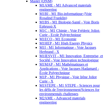
Master (DNM)
M1AME - M1 Advanced materials
engineering
M1BI - M1 Bio-informatique (Voie
Rosalind Franklin)
M1BS - M1 Biologie-Santé - Voie Boris
Ephrussi-X
M1C - M1 Chimie - Voie Fréderic Joliot-
Curie - Ecole Polytechnique
M1ECO - M1 Economie
M1HEP - M1 High Energy Physics
M1I - M1 Informatique - Voie Jacques
Herbrand - X
M1IESVIT - M1 Innovation, Entreprise, et
Société - Voie Innovation technologique
M1MAP - M1 Mathématiques et
Applications - Voie Jacques Hadamard -
École Polytechnique
M1P - M1 Physique - Voie Irène Joliot
Curie - X
M1STEPE - M1 STEPE - Sciences pour
les défis de l'environnement/Sciences for
environmentals challenges
M2AME - Advanced materials
engineering