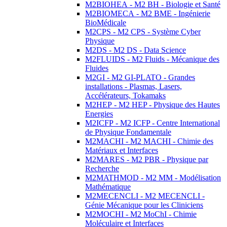
M2BIOHEA - M2 BH - Biologie et Santé
M2BIOMECA - M2 BME - Ingénierie
BioMédicale
M2CPS - M2 CPS - Système Cyber
Physique
M2DS - M2 DS - Data Science
M2FLUIDS - M2 Fluids - Mécanique des
Fluides
M2GI - M2 GI-PLATO - Grandes
installations - Plasmas, Lasers,
Accélérateurs, Tokamaks
M2HEP - M2 HEP - Physique des Hautes
Energies
M2ICFP - M2 ICFP - Centre International
de Physique Fondamentale
M2MACHI - M2 MACHI - Chimie des
Matériaux et Interfaces
M2MARES - M2 PBR - Physique par
Recherche
M2MATHMOD - M2 MM - Modélisation
Mathématique
M2MECENCLI - M2 MECENCLI -
Génie Mécanique pour les Cliniciens
M2MOCHI - M2 MoChI - Chimie
Moléculaire et Interfaces