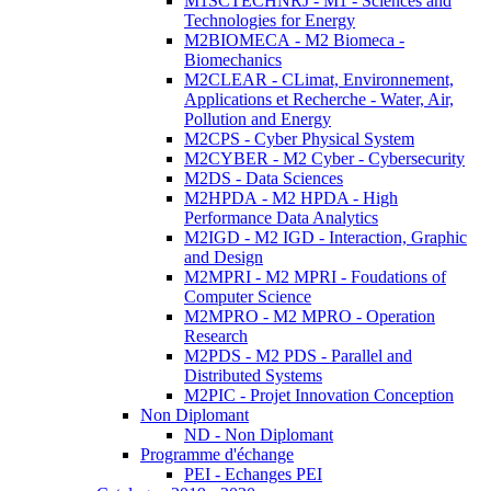
M1SCTECHNRJ - M1 - Sciences and
Technologies for Energy
M2BIOMECA - M2 Biomeca -
Biomechanics
M2CLEAR - CLimat, Environnement,
Applications et Recherche - Water, Air,
Pollution and Energy
M2CPS - Cyber Physical System
M2CYBER - M2 Cyber - Cybersecurity
M2DS - Data Sciences
M2HPDA - M2 HPDA - High
Performance Data Analytics
M2IGD - M2 IGD - Interaction, Graphic
and Design
M2MPRI - M2 MPRI - Foudations of
Computer Science
M2MPRO - M2 MPRO - Operation
Research
M2PDS - M2 PDS - Parallel and
Distributed Systems
M2PIC - Projet Innovation Conception
Non Diplomant
ND - Non Diplomant
Programme d'échange
PEI - Echanges PEI