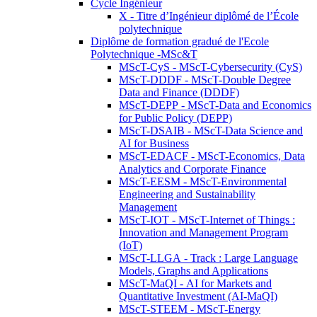
Cycle Ingénieur
X - Titre d’Ingénieur diplômé de l’École
polytechnique
Diplôme de formation gradué de l'Ecole
Polytechnique -MSc&T
MScT-CyS - MScT-Cybersecurity (CyS)
MScT-DDDF - MScT-Double Degree
Data and Finance (DDDF)
MScT-DEPP - MScT-Data and Economics
for Public Policy (DEPP)
MScT-DSAIB - MScT-Data Science and
AI for Business
MScT-EDACF - MScT-Economics, Data
Analytics and Corporate Finance
MScT-EESM - MScT-Environmental
Engineering and Sustainability
Management
MScT-IOT - MScT-Internet of Things :
Innovation and Management Program
(IoT)
MScT-LLGA - Track : Large Language
Models, Graphs and Applications
MScT-MaQI - AI for Markets and
Quantitative Investment (AI-MaQI)
MScT-STEEM - MScT-Energy