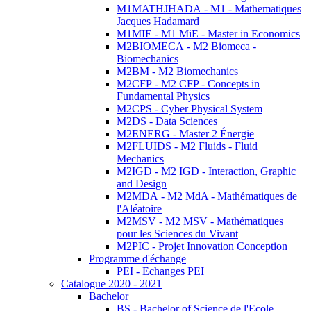
M1MATHJHADA - M1 - Mathematiques
Jacques Hadamard
M1MIE - M1 MiE - Master in Economics
M2BIOMECA - M2 Biomeca -
Biomechanics
M2BM - M2 Biomechanics
M2CFP - M2 CFP - Concepts in
Fundamental Physics
M2CPS - Cyber Physical System
M2DS - Data Sciences
M2ENERG - Master 2 Énergie
M2FLUIDS - M2 Fluids - Fluid
Mechanics
M2IGD - M2 IGD - Interaction, Graphic
and Design
M2MDA - M2 MdA - Mathématiques de
l'Aléatoire
M2MSV - M2 MSV - Mathématiques
pour les Sciences du Vivant
M2PIC - Projet Innovation Conception
Programme d'échange
PEI - Echanges PEI
Catalogue 2020 - 2021
Bachelor
BS - Bachelor of Science de l'Ecole