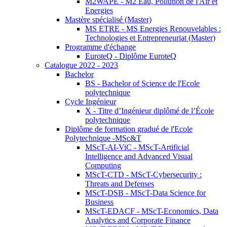
M2WAPE - M2 Eau, Pollution de l'Air et
Energies
Mastère spécialisé (Master)
MS ETRE - MS Energies Renouvelables :
Technologies et Entrepreneuriat (Master)
Programme d'échange
EuroteQ - Diplôme EuroteQ
Catalogue 2022 - 2023
Bachelor
BS - Bachelor of Science de l'Ecole
polytechnique
Cycle Ingénieur
X - Titre d’Ingénieur diplômé de l’École
polytechnique
Diplôme de formation gradué de l'Ecole
Polytechnique -MSc&T
MScT-AI-ViC - MScT-Artificial
Intelligence and Advanced Visual
Computing
MScT-CTD - MScT-Cybersecurity :
Threats and Defenses
MScT-DSB - MScT-Data Science for
Business
MScT-EDACF - MScT-Economics, Data
Analytics and Corporate Finance