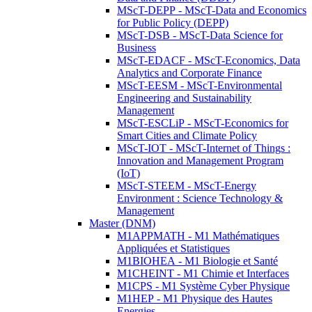
MScT-DEPP - MScT-Data and Economics
for Public Policy (DEPP)
MScT-DSB - MScT-Data Science for
Business
MScT-EDACF - MScT-Economics, Data
Analytics and Corporate Finance
MScT-EESM - MScT-Environmental
Engineering and Sustainability
Management
MScT-ESCLiP - MScT-Economics for
Smart Cities and Climate Policy
MScT-IOT - MScT-Internet of Things :
Innovation and Management Program
(IoT)
MScT-STEEM - MScT-Energy
Environment : Science Technology &
Management
Master (DNM)
M1APPMATH - M1 Mathématiques
Appliquées et Statistiques
M1BIOHEA - M1 Biologie et Santé
M1CHEINT - M1 Chimie et Interfaces
M1CPS - M1 Système Cyber Physique
M1HEP - M1 Physique des Hautes
Energies