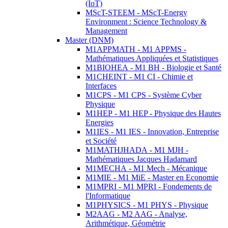
(IoT)
MScT-STEEM - MScT-Energy
Environment : Science Technology &
Management
Master (DNM)
M1APPMATH - M1 APPMS -
Mathématiques Appliquées et Statistiques
M1BIOHEA - M1 BH - Biologie et Santé
M1CHEINT - M1 CI - Chimie et
Interfaces
M1CPS - M1 CPS - Système Cyber
Physique
M1HEP - M1 HEP - Physique des Hautes
Energies
M1IES - M1 IES - Innovation, Entreprise
et Société
M1MATHJHADA - M1 MJH -
Mathématiques Jacques Hadamard
M1MECHA - M1 Mech - Mécanique
M1MIE - M1 MiE - Master en Economie
M1MPRI - M1 MPRI - Fondements de
l'Informatique
M1PHYSICS - M1 PHYS - Physique
M2AAG - M2 AAG - Analyse,
Arithmétique, Géométrie