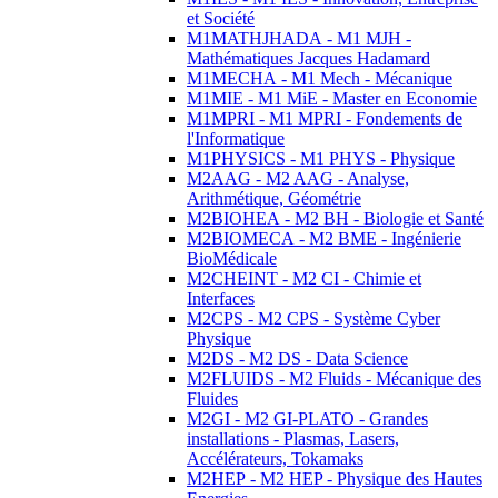
et Société
M1MATHJHADA - M1 MJH -
Mathématiques Jacques Hadamard
M1MECHA - M1 Mech - Mécanique
M1MIE - M1 MiE - Master en Economie
M1MPRI - M1 MPRI - Fondements de
l'Informatique
M1PHYSICS - M1 PHYS - Physique
M2AAG - M2 AAG - Analyse,
Arithmétique, Géométrie
M2BIOHEA - M2 BH - Biologie et Santé
M2BIOMECA - M2 BME - Ingénierie
BioMédicale
M2CHEINT - M2 CI - Chimie et
Interfaces
M2CPS - M2 CPS - Système Cyber
Physique
M2DS - M2 DS - Data Science
M2FLUIDS - M2 Fluids - Mécanique des
Fluides
M2GI - M2 GI-PLATO - Grandes
installations - Plasmas, Lasers,
Accélérateurs, Tokamaks
M2HEP - M2 HEP - Physique des Hautes