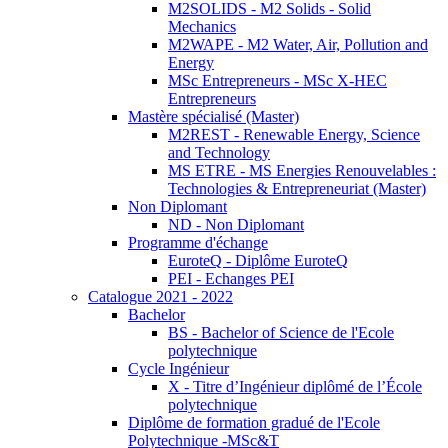
M2SOLIDS - M2 Solids - Solid
Mechanics
M2WAPE - M2 Water, Air, Pollution and
Energy
MSc Entrepreneurs - MSc X-HEC
Entrepreneurs
Mastère spécialisé (Master)
M2REST - Renewable Energy, Science
and Technology
MS ETRE - MS Energies Renouvelables :
Technologies & Entrepreneuriat (Master)
Non Diplomant
ND - Non Diplomant
Programme d'échange
EuroteQ - Diplôme EuroteQ
PEI - Echanges PEI
Catalogue 2021 - 2022
Bachelor
BS - Bachelor of Science de l'Ecole
polytechnique
Cycle Ingénieur
X - Titre d’Ingénieur diplômé de l’École
polytechnique
Diplôme de formation gradué de l'Ecole
Polytechnique -MSc&T