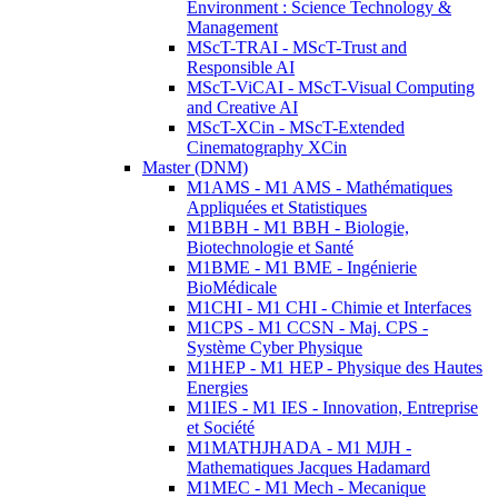
Environment : Science Technology &
Management
MScT-TRAI - MScT-Trust and
Responsible AI
MScT-ViCAI - MScT-Visual Computing
and Creative AI
MScT-XCin - MScT-Extended
Cinematography XCin
Master (DNM)
M1AMS - M1 AMS - Mathématiques
Appliquées et Statistiques
M1BBH - M1 BBH - Biologie,
Biotechnologie et Santé
M1BME - M1 BME - Ingénierie
BioMédicale
M1CHI - M1 CHI - Chimie et Interfaces
M1CPS - M1 CCSN - Maj. CPS -
Système Cyber Physique
M1HEP - M1 HEP - Physique des Hautes
Energies
M1IES - M1 IES - Innovation, Entreprise
et Société
M1MATHJHADA - M1 MJH -
Mathematiques Jacques Hadamard
M1MEC - M1 Mech - Mecanique