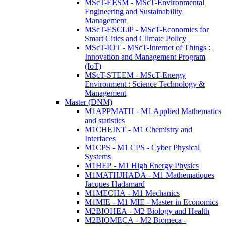
MScT-EESM - MScT-Environmental
Engineering and Sustainability
Management
MScT-ESCLiP - MScT-Economics for
Smart Cities and Climate Policy
MScT-IOT - MScT-Internet of Things :
Innovation and Management Program
(IoT)
MScT-STEEM - MScT-Energy
Environment : Science Technology &
Management
Master (DNM)
M1APPMATH - M1 Applied Mathematics
and statistics
M1CHEINT - M1 Chemistry and
Interfaces
M1CPS - M1 CPS - Cyber Physical
Systems
M1HEP - M1 High Energy Physics
M1MATHJHADA - M1 Mathematiques
Jacques Hadamard
M1MECHA - M1 Mechanics
M1MIE - M1 MIE - Master in Economics
M2BIOHEA - M2 Biology and Health
M2BIOMECA - M2 Biomeca -