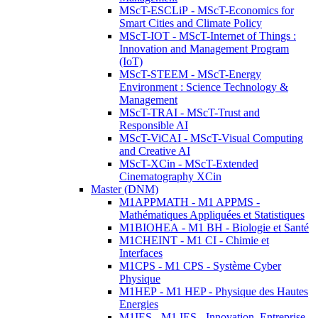
MScT-ESCLiP - MScT-Economics for
Smart Cities and Climate Policy
MScT-IOT - MScT-Internet of Things :
Innovation and Management Program
(IoT)
MScT-STEEM - MScT-Energy
Environment : Science Technology &
Management
MScT-TRAI - MScT-Trust and
Responsible AI
MScT-ViCAI - MScT-Visual Computing
and Creative AI
MScT-XCin - MScT-Extended
Cinematography XCin
Master (DNM)
M1APPMATH - M1 APPMS -
Mathématiques Appliquées et Statistiques
M1BIOHEA - M1 BH - Biologie et Santé
M1CHEINT - M1 CI - Chimie et
Interfaces
M1CPS - M1 CPS - Système Cyber
Physique
M1HEP - M1 HEP - Physique des Hautes
Energies
M1IES - M1 IES - Innovation, Entreprise