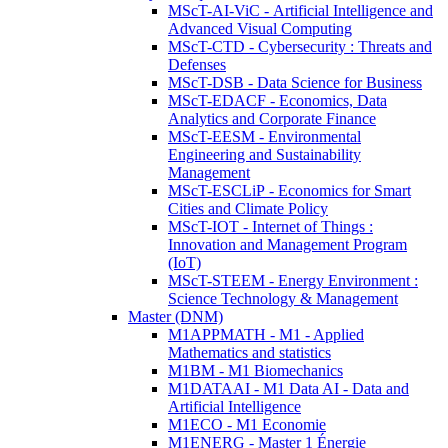
MScT-AI-ViC - Artificial Intelligence and
Advanced Visual Computing
MScT-CTD - Cybersecurity : Threats and
Defenses
MScT-DSB - Data Science for Business
MScT-EDACF - Economics, Data
Analytics and Corporate Finance
MScT-EESM - Environmental
Engineering and Sustainability
Management
MScT-ESCLiP - Economics for Smart
Cities and Climate Policy
MScT-IOT - Internet of Things :
Innovation and Management Program
(IoT)
MScT-STEEM - Energy Environment :
Science Technology & Management
Master (DNM)
M1APPMATH - M1 - Applied
Mathematics and statistics
M1BM - M1 Biomechanics
M1DATAAI - M1 Data AI - Data and
Artificial Intelligence
M1ECO - M1 Economie
M1ENERG - Master 1 Énergie