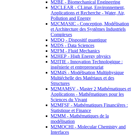
M2BE - Biomechanical Engineering
M2CLEAR - CLimat, Environnement,
Applications et Recherche - Water, Air,
Pollution and Energy
M2CMASIC - Conception, Modélisation
et Architecture des Systèmes Industriels
Complexes
M2DQ - Dispositif quantique
M2DS - Data Sciences
M2FM - Fluid Mechanics
M2HEP - High Energy physics
M2ITIE - Innovation Technologique :
ingénierie et entrepreneuriat
M2M4S - Modélisation Multiphysique
Multiéchelle des Matériaux et des
Structures
M2MAMSV - Master 2 Mathématiques et
Applications - Mathématiques pour les
Sciences du Vivant
M2MFSF - Mathématiques Financières :
Statistique et Finance
M2MM - Mathématiques de la
modélisation
M2MOCHI - Molecular Chemistry and
Interfaces