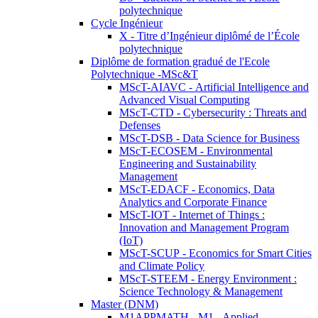
polytechnique
Cycle Ingénieur
X - Titre d’Ingénieur diplômé de l’École
polytechnique
Diplôme de formation gradué de l'Ecole
Polytechnique -MSc&T
MScT-AIAVC - Artificial Intelligence and
Advanced Visual Computing
MScT-CTD - Cybersecurity : Threats and
Defenses
MScT-DSB - Data Science for Business
MScT-ECOSEM - Environmental
Engineering and Sustainability
Management
MScT-EDACF - Economics, Data
Analytics and Corporate Finance
MScT-IOT - Internet of Things :
Innovation and Management Program
(IoT)
MScT-SCUP - Economics for Smart Cities
and Climate Policy
MScT-STEEM - Energy Environment :
Science Technology & Management
Master (DNM)
M1APPMATH - M1 - Applied