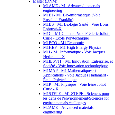
Master (DNM)
M1AME - M1 Advanced materials
engineering
M1BI - M1 Bio-informatique (Voie
Rosalind Franklin)
M1BS - M1 Biologie-Santé - Voie Boris
Ephrussi-X
M1C - M1 Chimie - Voie Fréderic Joliot-
Curie - Ecole Polytechnique
M1ECO - M1 Economie
M1HEP - M1 High Energy Physics
M1I - M1 Informatique - Voie Jacques
Herbrand - X
M1IESVIT - M1 Innovation, Entreprise, et
Société - Voie Innovation technologique
M1MAP - M1 Mathématiques et
Applications - Voie Jacques Hadamard -
École Polytechnique
M1P - M1 Physique - Voie Irène Joliot
Curie - X
M1STEPE - M1 STEPE - Sciences pour
les défis de l'environnement/Sciences for
environmentals challenges
M2AME - Advanced materials
engineering