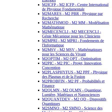
Energies
M2ICFP - M2 ICFP - Centre International
de Physique Fondamentale
M2MARES - M2 PBR - Physique par
Recherche
M2MATHMOD - M2 MM - Modélisation
Mathématique
M2MECENCLI - M2 MECENCLI -
Génie Mécanique pour les Cliniciens
M2MPRI - M2 MPRI - Fondements de
l'Informatique
M2MSV - M2 MSV - Mathématiques
pour les Sciences du Vivant
M2OPTIM - M2 OPT - Optimisation
M2PIC - M2 PIC - Projet, Innovation,
Conception
M2PLASPHYFUS - M2 PPF - Physique
des Plasmas et de la Fusion
M2PROBFIN - M2 PF - Probabilités et
Finance
M2QLMN - M2 QLMN - Quantique,
Lumière, Matériaux et Nanosciences
M2QUANTDEV - M2 QD - Dispositifs
Quantiques
M2SMNO - M2 SMNO - Science des