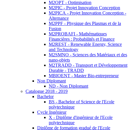
M2OPT - Optimisation
M2PIC - Projet Innovation Conception
M2PICA - Projet Innovation Conception -
Alternance
M2PPF - Physique des Plasmas et de la
Fusion
M2PROBAFI - Mathématiques
Financières : Probabilités et Finance
M2REST - Renewable Energy, Science
and Technology
M2SMNO - Sciences des Matériaux et des
nano-objets
M2TRADD - Transport et Développement
Durable - TRADD
MBIOENT - Master Bio-entrepreneur
Non Diplomant
ND - Non Diplomant
Catalogue 2018 - 2019
Bachelor
BS - Bachelor of Science de l'Ecole
polytechnique
Cycle Ingénieur
X - Diplôme d'ingénieur de l'Ecole
polytechnique
Diplôme de formation gradué de l'Ecole