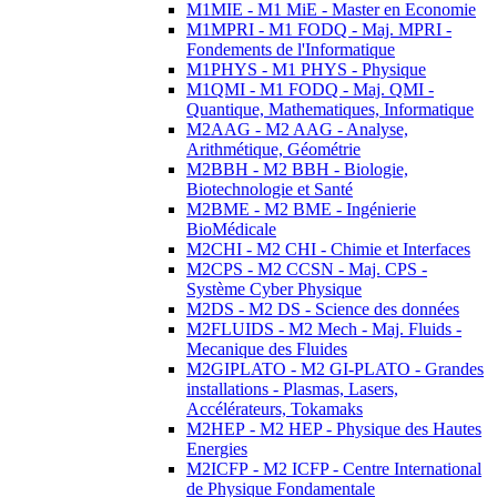
M1MIE - M1 MiE - Master en Economie
M1MPRI - M1 FODQ - Maj. MPRI -
Fondements de l'Informatique
M1PHYS - M1 PHYS - Physique
M1QMI - M1 FODQ - Maj. QMI -
Quantique, Mathematiques, Informatique
M2AAG - M2 AAG - Analyse,
Arithmétique, Géométrie
M2BBH - M2 BBH - Biologie,
Biotechnologie et Santé
M2BME - M2 BME - Ingénierie
BioMédicale
M2CHI - M2 CHI - Chimie et Interfaces
M2CPS - M2 CCSN - Maj. CPS -
Système Cyber Physique
M2DS - M2 DS - Science des données
M2FLUIDS - M2 Mech - Maj. Fluids -
Mecanique des Fluides
M2GIPLATO - M2 GI-PLATO - Grandes
installations - Plasmas, Lasers,
Accélérateurs, Tokamaks
M2HEP - M2 HEP - Physique des Hautes
Energies
M2ICFP - M2 ICFP - Centre International
de Physique Fondamentale