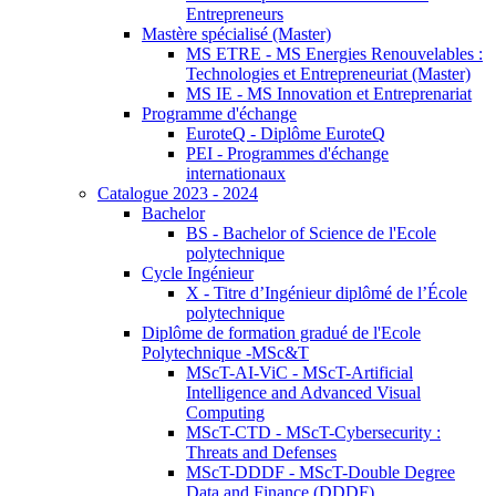
Entrepreneurs
Mastère spécialisé (Master)
MS ETRE - MS Energies Renouvelables :
Technologies et Entrepreneuriat (Master)
MS IE - MS Innovation et Entreprenariat
Programme d'échange
EuroteQ - Diplôme EuroteQ
PEI - Programmes d'échange
internationaux
Catalogue 2023 - 2024
Bachelor
BS - Bachelor of Science de l'Ecole
polytechnique
Cycle Ingénieur
X - Titre d’Ingénieur diplômé de l’École
polytechnique
Diplôme de formation gradué de l'Ecole
Polytechnique -MSc&T
MScT-AI-ViC - MScT-Artificial
Intelligence and Advanced Visual
Computing
MScT-CTD - MScT-Cybersecurity :
Threats and Defenses
MScT-DDDF - MScT-Double Degree
Data and Finance (DDDF)