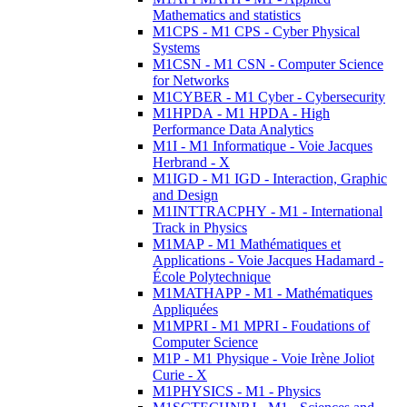
Mathematics and statistics
M1CPS - M1 CPS - Cyber Physical
Systems
M1CSN - M1 CSN - Computer Science
for Networks
M1CYBER - M1 Cyber - Cybersecurity
M1HPDA - M1 HPDA - High
Performance Data Analytics
M1I - M1 Informatique - Voie Jacques
Herbrand - X
M1IGD - M1 IGD - Interaction, Graphic
and Design
M1INTTRACPHY - M1 - International
Track in Physics
M1MAP - M1 Mathématiques et
Applications - Voie Jacques Hadamard -
École Polytechnique
M1MATHAPP - M1 - Mathématiques
Appliquées
M1MPRI - M1 MPRI - Foudations of
Computer Science
M1P - M1 Physique - Voie Irène Joliot
Curie - X
M1PHYSICS - M1 - Physics