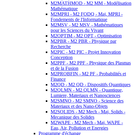
M2MATHMOD - M2 MM - Modélisation
Mathématique
M2MPRI - M2 FODQ - Maj. MPRI -
Fondements de l'Informatique
M2MSV - M2 MSV - Mathématiques
pour les Sciences du Vivant
M2OPTIM - M2 OPT - Optimisation
M2PBR - M2 PBR - Physique par
Recherche
M2PIC - M2 PIC - Projet Innovation
Conception
M2PPF - M2 PPF - Physique des Plasmas
et de la Fusion
M2PROBFIN - M2 PF - Probabilités et
Finance
M2QD - M2 QD - Dispositifs Quantiques
M2QLMN - M2 QLMN - Quantique,
Lumiere, Materiaux et Nanosciences
M2SMNO - M2 SMNO - Science des
Materiaux et des Nano-Objets
M2SOLIDS - M2 Mech - Maj. Solids -
Mecanique des Solides
M2WAPE - M2 Mech - Maj. WAPE -
Eau, Air, Pollution et Energies
Programme d'échange