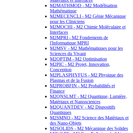
Matériaux et Interfaces
M2MATHMOD - M2 Modélisation
Mathématique
M2MECENCLI - M2 Génie Mécanique
pour les Cliniciens
M2MOCHI - M2 Chimie Moléculaire et
Interfaces
M2MPRI - M2 Fondements de
l'Informatique MPRI
M2MSV - M2 Mathématiques pour les
Sciences du Vivant
M2OPTIM - M2 Optimisation
M2PIC - M2 Projet, Innovation,
Conception
M2PLASPHYFUS - M2 Physique des
Plasmas et de la Fusion
M2PROBFIN - M2 Probabilités et
Finance
M2QNSLMT - M2 Quantique, Lumière,
Matériaux et Nanosciences
M2QUANTDEV - M2 Dispositifs
Quantiques
M2SMNO - M2 Science des Matériaux et
des Nano-Objets
M2SOLIDS - M2 Mécanique des Solides