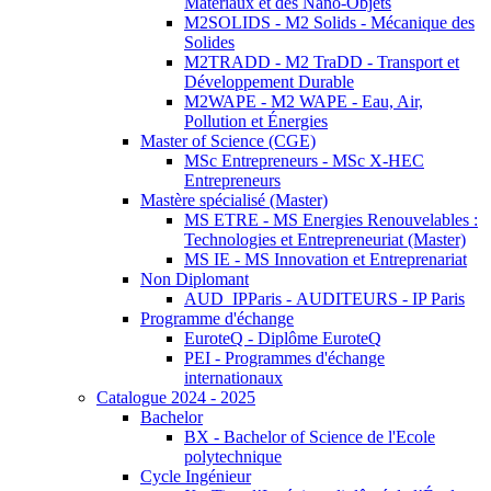
Matériaux et des Nano-Objets
M2SOLIDS - M2 Solids - Mécanique des
Solides
M2TRADD - M2 TraDD - Transport et
Développement Durable
M2WAPE - M2 WAPE - Eau, Air,
Pollution et Énergies
Master of Science (CGE)
MSc Entrepreneurs - MSc X-HEC
Entrepreneurs
Mastère spécialisé (Master)
MS ETRE - MS Energies Renouvelables :
Technologies et Entrepreneuriat (Master)
MS IE - MS Innovation et Entreprenariat
Non Diplomant
AUD_IPParis - AUDITEURS - IP Paris
Programme d'échange
EuroteQ - Diplôme EuroteQ
PEI - Programmes d'échange
internationaux
Catalogue 2024 - 2025
Bachelor
BX - Bachelor of Science de l'Ecole
polytechnique
Cycle Ingénieur