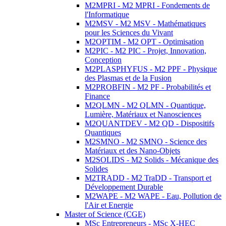
M2MPRI - M2 MPRI - Fondements de
l'Informatique
M2MSV - M2 MSV - Mathématiques
pour les Sciences du Vivant
M2OPTIM - M2 OPT - Optimisation
M2PIC - M2 PIC - Projet, Innovation,
Conception
M2PLASPHYFUS - M2 PPF - Physique
des Plasmas et de la Fusion
M2PROBFIN - M2 PF - Probabilités et
Finance
M2QLMN - M2 QLMN - Quantique,
Lumière, Matériaux et Nanosciences
M2QUANTDEV - M2 QD - Dispositifs
Quantiques
M2SMNO - M2 SMNO - Science des
Matériaux et des Nano-Objets
M2SOLIDS - M2 Solids - Mécanique des
Solides
M2TRADD - M2 TraDD - Transport et
Développement Durable
M2WAPE - M2 WAPE - Eau, Pollution de
l'Air et Energie
Master of Science (CGE)
MSc Entrepreneurs - MSc X-HEC