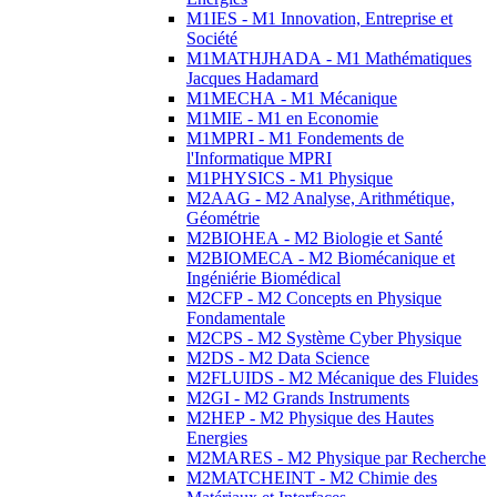
M1IES - M1 Innovation, Entreprise et
Société
M1MATHJHADA - M1 Mathématiques
Jacques Hadamard
M1MECHA - M1 Mécanique
M1MIE - M1 en Economie
M1MPRI - M1 Fondements de
l'Informatique MPRI
M1PHYSICS - M1 Physique
M2AAG - M2 Analyse, Arithmétique,
Géométrie
M2BIOHEA - M2 Biologie et Santé
M2BIOMECA - M2 Biomécanique et
Ingéniérie Biomédical
M2CFP - M2 Concepts en Physique
Fondamentale
M2CPS - M2 Système Cyber Physique
M2DS - M2 Data Science
M2FLUIDS - M2 Mécanique des Fluides
M2GI - M2 Grands Instruments
M2HEP - M2 Physique des Hautes
Energies
M2MARES - M2 Physique par Recherche
M2MATCHEINT - M2 Chimie des