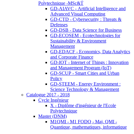
Polytechnique -MSc&T
GD-AIAVC - Artificial Intelligence and
Advanced Visual Computing
GD-CTD - Cybersecurity : Threats &
Defenses
GD-DSB - Data Science for Business
GD-ECOSEM - Ecotechnologies for
Sustainability & Environment
Management
GD-EDACF - Economics, Data Analytics
and Corporate Finance
GD-IOT - Internet of Things : Innovation
and Management Program (IoT)
GD-SCUP - Smart Cities and Urban
Policy
GD-STEEM - Energy Environment :
Science Technology & Management
Catalogue 2017 - 2018
Cycle Ingénieur
X - Diplôme d'ingénieur de l'Ecole
Polytechnique
Master (DNM)
M1QMI - M1 FODQ - Maj. QMI -
Quantique, mathematiques, informatique