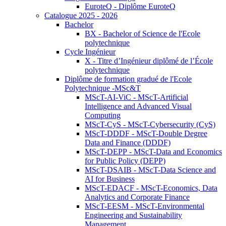
EuroteQ - Diplôme EuroteQ
Catalogue 2025 - 2026
Bachelor
BX - Bachelor of Science de l'Ecole
polytechnique
Cycle Ingénieur
X - Titre d’Ingénieur diplômé de l’École
polytechnique
Diplôme de formation gradué de l'Ecole
Polytechnique -MSc&T
MScT-AI-ViC - MScT-Artificial
Intelligence and Advanced Visual
Computing
MScT-CyS - MScT-Cybersecurity (CyS)
MScT-DDDF - MScT-Double Degree
Data and Finance (DDDF)
MScT-DEPP - MScT-Data and Economics
for Public Policy (DEPP)
MScT-DSAIB - MScT-Data Science and
AI for Business
MScT-EDACF - MScT-Economics, Data
Analytics and Corporate Finance
MScT-EESM - MScT-Environmental
Engineering and Sustainability
Management