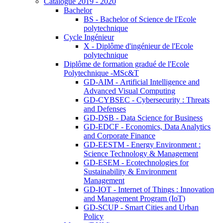
Catalogue 2019 - 2020
Bachelor
BS - Bachelor of Science de l'Ecole
polytechnique
Cycle Ingénieur
X - Diplôme d'ingénieur de l'Ecole
polytechnique
Diplôme de formation gradué de l'Ecole
Polytechnique -MSc&T
GD-AIM - Artificial Intelligence and
Advanced Visual Computing
GD-CYBSEC - Cybersecurity : Threats
and Defenses
GD-DSB - Data Science for Business
GD-EDCF - Economics, Data Analytics
and Corporate Finance
GD-EESTM - Energy Environment :
Science Technology & Management
GD-ESEM - Ecotechnologies for
Sustainability & Environment
Management
GD-IOT - Internet of Things : Innovation
and Management Program (IoT)
GD-SCUP - Smart Cities and Urban
Policy