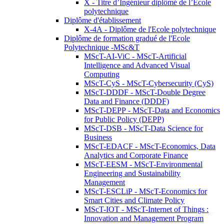
X - Titre d’Ingénieur diplômé de l’École
polytechnique
Diplôme d'établissement
X-4A - Diplôme de l'Ecole polytechnique
Diplôme de formation gradué de l'Ecole
Polytechnique -MSc&T
MScT-AI-ViC - MScT-Artificial
Intelligence and Advanced Visual
Computing
MScT-CyS - MScT-Cybersecurity (CyS)
MScT-DDDF - MScT-Double Degree
Data and Finance (DDDF)
MScT-DEPP - MScT-Data and Economics
for Public Policy (DEPP)
MScT-DSB - MScT-Data Science for
Business
MScT-EDACF - MScT-Economics, Data
Analytics and Corporate Finance
MScT-EESM - MScT-Environmental
Engineering and Sustainability
Management
MScT-ESCLiP - MScT-Economics for
Smart Cities and Climate Policy
MScT-IOT - MScT-Internet of Things :
Innovation and Management Program