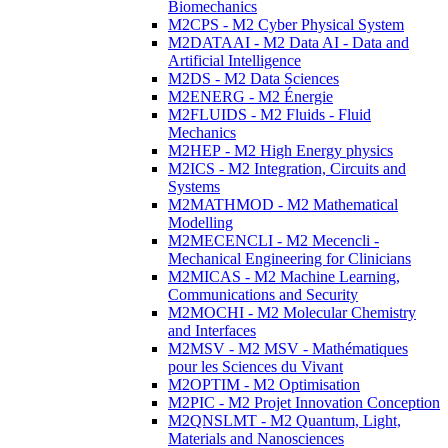
Biomechanics
M2CPS - M2 Cyber Physical System
M2DATAAI - M2 Data AI - Data and
Artificial Intelligence
M2DS - M2 Data Sciences
M2ENERG - M2 Énergie
M2FLUIDS - M2 Fluids - Fluid
Mechanics
M2HEP - M2 High Energy physics
M2ICS - M2 Integration, Circuits and
Systems
M2MATHMOD - M2 Mathematical
Modelling
M2MECENCLI - M2 Mecencli -
Mechanical Engineering for Clinicians
M2MICAS - M2 Machine Learning,
Communications and Security
M2MOCHI - M2 Molecular Chemistry
and Interfaces
M2MSV - M2 MSV - Mathématiques
pour les Sciences du Vivant
M2OPTIM - M2 Optimisation
M2PIC - M2 Projet Innovation Conception
M2QNSLMT - M2 Quantum, Light,
Materials and Nanosciences