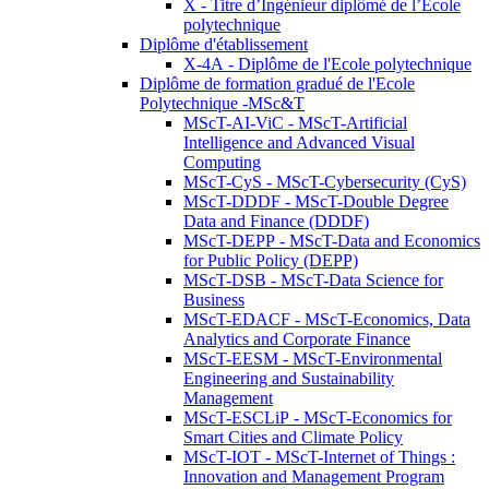
X - Titre d’Ingénieur diplômé de l’École
polytechnique
Diplôme d'établissement
X-4A - Diplôme de l'Ecole polytechnique
Diplôme de formation gradué de l'Ecole
Polytechnique -MSc&T
MScT-AI-ViC - MScT-Artificial
Intelligence and Advanced Visual
Computing
MScT-CyS - MScT-Cybersecurity (CyS)
MScT-DDDF - MScT-Double Degree
Data and Finance (DDDF)
MScT-DEPP - MScT-Data and Economics
for Public Policy (DEPP)
MScT-DSB - MScT-Data Science for
Business
MScT-EDACF - MScT-Economics, Data
Analytics and Corporate Finance
MScT-EESM - MScT-Environmental
Engineering and Sustainability
Management
MScT-ESCLiP - MScT-Economics for
Smart Cities and Climate Policy
MScT-IOT - MScT-Internet of Things :
Innovation and Management Program