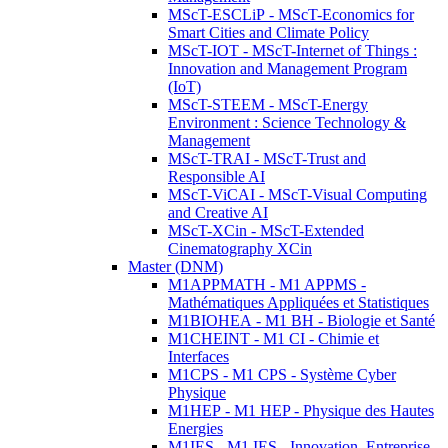
MScT-ESCLiP - MScT-Economics for
Smart Cities and Climate Policy
MScT-IOT - MScT-Internet of Things :
Innovation and Management Program
(IoT)
MScT-STEEM - MScT-Energy
Environment : Science Technology &
Management
MScT-TRAI - MScT-Trust and
Responsible AI
MScT-ViCAI - MScT-Visual Computing
and Creative AI
MScT-XCin - MScT-Extended
Cinematography XCin
Master (DNM)
M1APPMATH - M1 APPMS -
Mathématiques Appliquées et Statistiques
M1BIOHEA - M1 BH - Biologie et Santé
M1CHEINT - M1 CI - Chimie et
Interfaces
M1CPS - M1 CPS - Système Cyber
Physique
M1HEP - M1 HEP - Physique des Hautes
Energies
M1IES - M1 IES - Innovation, Entreprise