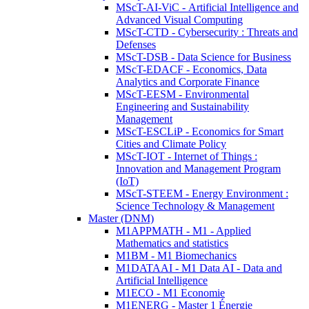
MScT-AI-ViC - Artificial Intelligence and
Advanced Visual Computing
MScT-CTD - Cybersecurity : Threats and
Defenses
MScT-DSB - Data Science for Business
MScT-EDACF - Economics, Data
Analytics and Corporate Finance
MScT-EESM - Environmental
Engineering and Sustainability
Management
MScT-ESCLiP - Economics for Smart
Cities and Climate Policy
MScT-IOT - Internet of Things :
Innovation and Management Program
(IoT)
MScT-STEEM - Energy Environment :
Science Technology & Management
Master (DNM)
M1APPMATH - M1 - Applied
Mathematics and statistics
M1BM - M1 Biomechanics
M1DATAAI - M1 Data AI - Data and
Artificial Intelligence
M1ECO - M1 Economie
M1ENERG - Master 1 Énergie