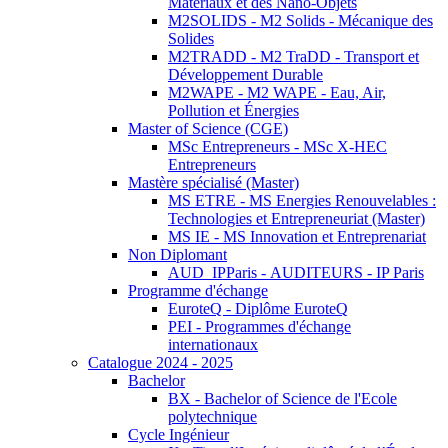
Matériaux et des Nano-Objets
M2SOLIDS - M2 Solids - Mécanique des
Solides
M2TRADD - M2 TraDD - Transport et
Développement Durable
M2WAPE - M2 WAPE - Eau, Air,
Pollution et Énergies
Master of Science (CGE)
MSc Entrepreneurs - MSc X-HEC
Entrepreneurs
Mastère spécialisé (Master)
MS ETRE - MS Energies Renouvelables :
Technologies et Entrepreneuriat (Master)
MS IE - MS Innovation et Entreprenariat
Non Diplomant
AUD_IPParis - AUDITEURS - IP Paris
Programme d'échange
EuroteQ - Diplôme EuroteQ
PEI - Programmes d'échange
internationaux
Catalogue 2024 - 2025
Bachelor
BX - Bachelor of Science de l'Ecole
polytechnique
Cycle Ingénieur