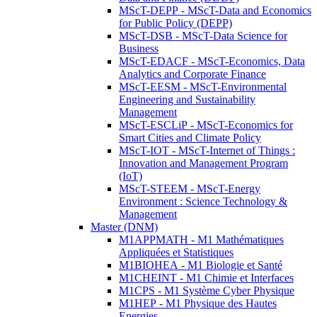
MScT-DEPP - MScT-Data and Economics
for Public Policy (DEPP)
MScT-DSB - MScT-Data Science for
Business
MScT-EDACF - MScT-Economics, Data
Analytics and Corporate Finance
MScT-EESM - MScT-Environmental
Engineering and Sustainability
Management
MScT-ESCLiP - MScT-Economics for
Smart Cities and Climate Policy
MScT-IOT - MScT-Internet of Things :
Innovation and Management Program
(IoT)
MScT-STEEM - MScT-Energy
Environment : Science Technology &
Management
Master (DNM)
M1APPMATH - M1 Mathématiques
Appliquées et Statistiques
M1BIOHEA - M1 Biologie et Santé
M1CHEINT - M1 Chimie et Interfaces
M1CPS - M1 Système Cyber Physique
M1HEP - M1 Physique des Hautes
Energies