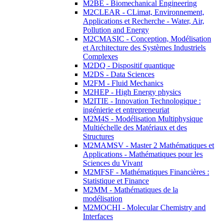
M2BE - Biomechanical Engineering
M2CLEAR - CLimat, Environnement,
Applications et Recherche - Water, Air,
Pollution and Energy
M2CMASIC - Conception, Modélisation
et Architecture des Systèmes Industriels
Complexes
M2DQ - Dispositif quantique
M2DS - Data Sciences
M2FM - Fluid Mechanics
M2HEP - High Energy physics
M2ITIE - Innovation Technologique :
ingénierie et entrepreneuriat
M2M4S - Modélisation Multiphysique
Multiéchelle des Matériaux et des
Structures
M2MAMSV - Master 2 Mathématiques et
Applications - Mathématiques pour les
Sciences du Vivant
M2MFSF - Mathématiques Financières :
Statistique et Finance
M2MM - Mathématiques de la
modélisation
M2MOCHI - Molecular Chemistry and
Interfaces