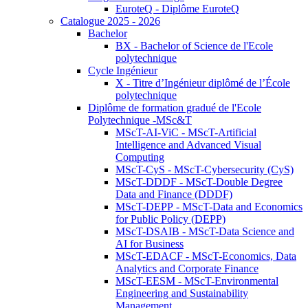
EuroteQ - Diplôme EuroteQ
Catalogue 2025 - 2026
Bachelor
BX - Bachelor of Science de l'Ecole
polytechnique
Cycle Ingénieur
X - Titre d’Ingénieur diplômé de l’École
polytechnique
Diplôme de formation gradué de l'Ecole
Polytechnique -MSc&T
MScT-AI-ViC - MScT-Artificial
Intelligence and Advanced Visual
Computing
MScT-CyS - MScT-Cybersecurity (CyS)
MScT-DDDF - MScT-Double Degree
Data and Finance (DDDF)
MScT-DEPP - MScT-Data and Economics
for Public Policy (DEPP)
MScT-DSAIB - MScT-Data Science and
AI for Business
MScT-EDACF - MScT-Economics, Data
Analytics and Corporate Finance
MScT-EESM - MScT-Environmental
Engineering and Sustainability
Management