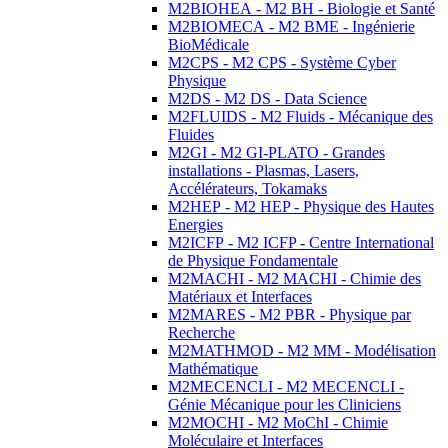
M2BIOHEA - M2 BH - Biologie et Santé
M2BIOMECA - M2 BME - Ingénierie
BioMédicale
M2CPS - M2 CPS - Système Cyber
Physique
M2DS - M2 DS - Data Science
M2FLUIDS - M2 Fluids - Mécanique des
Fluides
M2GI - M2 GI-PLATO - Grandes
installations - Plasmas, Lasers,
Accélérateurs, Tokamaks
M2HEP - M2 HEP - Physique des Hautes
Energies
M2ICFP - M2 ICFP - Centre International
de Physique Fondamentale
M2MACHI - M2 MACHI - Chimie des
Matériaux et Interfaces
M2MARES - M2 PBR - Physique par
Recherche
M2MATHMOD - M2 MM - Modélisation
Mathématique
M2MECENCLI - M2 MECENCLI -
Génie Mécanique pour les Cliniciens
M2MOCHI - M2 MoChI - Chimie
Moléculaire et Interfaces