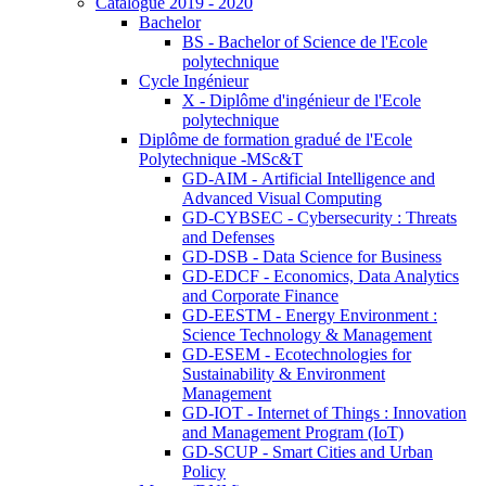
Catalogue 2019 - 2020
Bachelor
BS - Bachelor of Science de l'Ecole
polytechnique
Cycle Ingénieur
X - Diplôme d'ingénieur de l'Ecole
polytechnique
Diplôme de formation gradué de l'Ecole
Polytechnique -MSc&T
GD-AIM - Artificial Intelligence and
Advanced Visual Computing
GD-CYBSEC - Cybersecurity : Threats
and Defenses
GD-DSB - Data Science for Business
GD-EDCF - Economics, Data Analytics
and Corporate Finance
GD-EESTM - Energy Environment :
Science Technology & Management
GD-ESEM - Ecotechnologies for
Sustainability & Environment
Management
GD-IOT - Internet of Things : Innovation
and Management Program (IoT)
GD-SCUP - Smart Cities and Urban
Policy