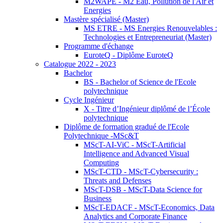
M2WAPE - M2 Eau, Pollution de l'Air et
Energies
Mastère spécialisé (Master)
MS ETRE - MS Energies Renouvelables :
Technologies et Entrepreneuriat (Master)
Programme d'échange
EuroteQ - Diplôme EuroteQ
Catalogue 2022 - 2023
Bachelor
BS - Bachelor of Science de l'Ecole
polytechnique
Cycle Ingénieur
X - Titre d’Ingénieur diplômé de l’École
polytechnique
Diplôme de formation gradué de l'Ecole
Polytechnique -MSc&T
MScT-AI-ViC - MScT-Artificial
Intelligence and Advanced Visual
Computing
MScT-CTD - MScT-Cybersecurity :
Threats and Defenses
MScT-DSB - MScT-Data Science for
Business
MScT-EDACF - MScT-Economics, Data
Analytics and Corporate Finance