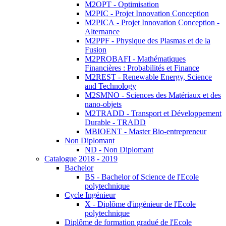
M2OPT - Optimisation
M2PIC - Projet Innovation Conception
M2PICA - Projet Innovation Conception -
Alternance
M2PPF - Physique des Plasmas et de la
Fusion
M2PROBAFI - Mathématiques
Financières : Probabilités et Finance
M2REST - Renewable Energy, Science
and Technology
M2SMNO - Sciences des Matériaux et des
nano-objets
M2TRADD - Transport et Développement
Durable - TRADD
MBIOENT - Master Bio-entrepreneur
Non Diplomant
ND - Non Diplomant
Catalogue 2018 - 2019
Bachelor
BS - Bachelor of Science de l'Ecole
polytechnique
Cycle Ingénieur
X - Diplôme d'ingénieur de l'Ecole
polytechnique
Diplôme de formation gradué de l'Ecole