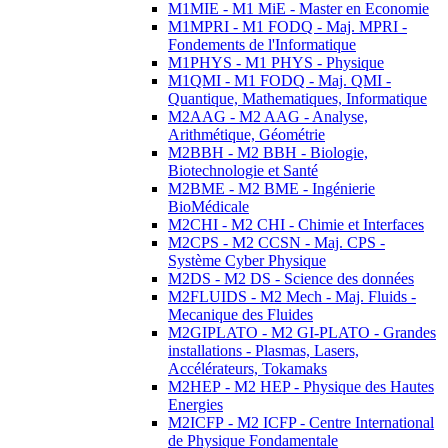
M1MIE - M1 MiE - Master en Economie
M1MPRI - M1 FODQ - Maj. MPRI -
Fondements de l'Informatique
M1PHYS - M1 PHYS - Physique
M1QMI - M1 FODQ - Maj. QMI -
Quantique, Mathematiques, Informatique
M2AAG - M2 AAG - Analyse,
Arithmétique, Géométrie
M2BBH - M2 BBH - Biologie,
Biotechnologie et Santé
M2BME - M2 BME - Ingénierie
BioMédicale
M2CHI - M2 CHI - Chimie et Interfaces
M2CPS - M2 CCSN - Maj. CPS -
Système Cyber Physique
M2DS - M2 DS - Science des données
M2FLUIDS - M2 Mech - Maj. Fluids -
Mecanique des Fluides
M2GIPLATO - M2 GI-PLATO - Grandes
installations - Plasmas, Lasers,
Accélérateurs, Tokamaks
M2HEP - M2 HEP - Physique des Hautes
Energies
M2ICFP - M2 ICFP - Centre International
de Physique Fondamentale