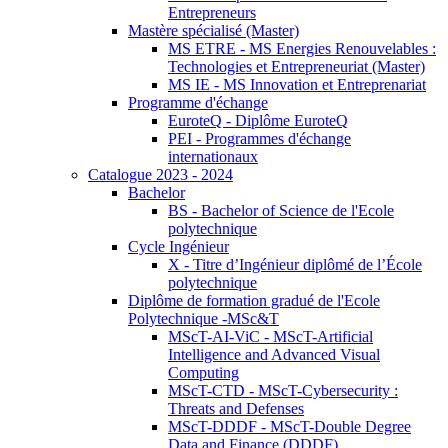
Entrepreneurs
Mastère spécialisé (Master)
MS ETRE - MS Energies Renouvelables :
Technologies et Entrepreneuriat (Master)
MS IE - MS Innovation et Entreprenariat
Programme d'échange
EuroteQ - Diplôme EuroteQ
PEI - Programmes d'échange
internationaux
Catalogue 2023 - 2024
Bachelor
BS - Bachelor of Science de l'Ecole
polytechnique
Cycle Ingénieur
X - Titre d’Ingénieur diplômé de l’École
polytechnique
Diplôme de formation gradué de l'Ecole
Polytechnique -MSc&T
MScT-AI-ViC - MScT-Artificial
Intelligence and Advanced Visual
Computing
MScT-CTD - MScT-Cybersecurity :
Threats and Defenses
MScT-DDDF - MScT-Double Degree
Data and Finance (DDDF)