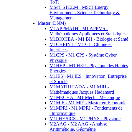
(IoT)
MScT-STEEM - MScT-Energy
Environment : Science Technology &
Management
Master (DNM)
M1APPMATH - M1 APPMS -
Mathématiques Appliquées et Statistiques
M1BIOHEA - M1 BH - Biologie et Santé
M1CHEINT - M1 CI - Chimie et
Interfaces
M1CPS - M1 CPS - Système Cyber
Physique
M1HEP - M1 HEP - Physique des Hautes
Energies
M1IES - M1 IES - Innovation, Entreprise
et Société
M1MATHJHADA - M1 MJH -
Mathématiques Jacques Hadamard
M1MECHA - M1 Mech - Mécanique
M1MIE - M1 MiE - Master en Economie
M1MPRI - M1 MPRI - Fondements de
l'Informatique
M1PHYSICS - M1 PHYS - Physique
M2AAG - M2 AAG - Analyse,
Arithmétique, Géométrie