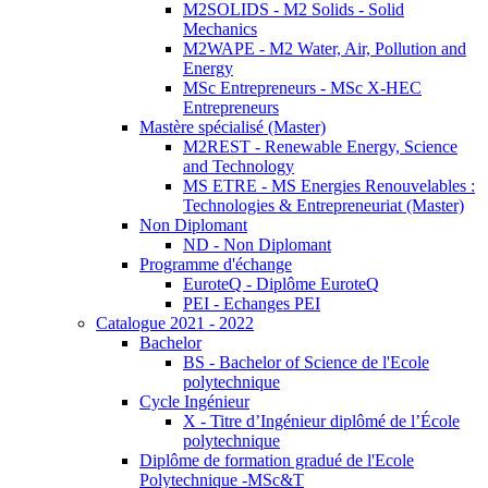
M2SOLIDS - M2 Solids - Solid
Mechanics
M2WAPE - M2 Water, Air, Pollution and
Energy
MSc Entrepreneurs - MSc X-HEC
Entrepreneurs
Mastère spécialisé (Master)
M2REST - Renewable Energy, Science
and Technology
MS ETRE - MS Energies Renouvelables :
Technologies & Entrepreneuriat (Master)
Non Diplomant
ND - Non Diplomant
Programme d'échange
EuroteQ - Diplôme EuroteQ
PEI - Echanges PEI
Catalogue 2021 - 2022
Bachelor
BS - Bachelor of Science de l'Ecole
polytechnique
Cycle Ingénieur
X - Titre d’Ingénieur diplômé de l’École
polytechnique
Diplôme de formation gradué de l'Ecole
Polytechnique -MSc&T