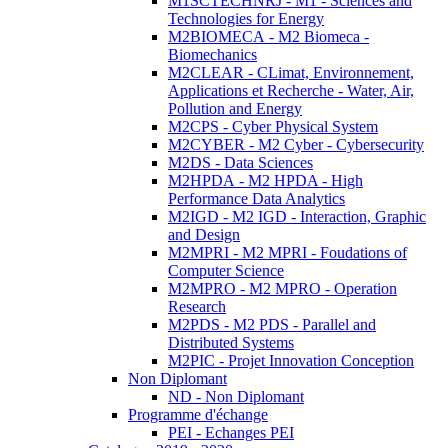
M1SCTECHNRJ - M1 - Sciences and
Technologies for Energy
M2BIOMECA - M2 Biomeca -
Biomechanics
M2CLEAR - CLimat, Environnement,
Applications et Recherche - Water, Air,
Pollution and Energy
M2CPS - Cyber Physical System
M2CYBER - M2 Cyber - Cybersecurity
M2DS - Data Sciences
M2HPDA - M2 HPDA - High
Performance Data Analytics
M2IGD - M2 IGD - Interaction, Graphic
and Design
M2MPRI - M2 MPRI - Foudations of
Computer Science
M2MPRO - M2 MPRO - Operation
Research
M2PDS - M2 PDS - Parallel and
Distributed Systems
M2PIC - Projet Innovation Conception
Non Diplomant
ND - Non Diplomant
Programme d'échange
PEI - Echanges PEI