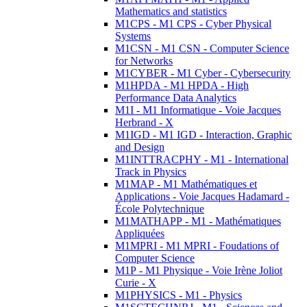
Mathematics and statistics
M1CPS - M1 CPS - Cyber Physical
Systems
M1CSN - M1 CSN - Computer Science
for Networks
M1CYBER - M1 Cyber - Cybersecurity
M1HPDA - M1 HPDA - High
Performance Data Analytics
M1I - M1 Informatique - Voie Jacques
Herbrand - X
M1IGD - M1 IGD - Interaction, Graphic
and Design
M1INTTRACPHY - M1 - International
Track in Physics
M1MAP - M1 Mathématiques et
Applications - Voie Jacques Hadamard -
École Polytechnique
M1MATHAPP - M1 - Mathématiques
Appliquées
M1MPRI - M1 MPRI - Foudations of
Computer Science
M1P - M1 Physique - Voie Irène Joliot
Curie - X
M1PHYSICS - M1 - Physics