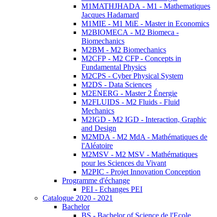
M1MATHJHADA - M1 - Mathematiques
Jacques Hadamard
M1MIE - M1 MiE - Master in Economics
M2BIOMECA - M2 Biomeca -
Biomechanics
M2BM - M2 Biomechanics
M2CFP - M2 CFP - Concepts in
Fundamental Physics
M2CPS - Cyber Physical System
M2DS - Data Sciences
M2ENERG - Master 2 Énergie
M2FLUIDS - M2 Fluids - Fluid
Mechanics
M2IGD - M2 IGD - Interaction, Graphic
and Design
M2MDA - M2 MdA - Mathématiques de
l'Aléatoire
M2MSV - M2 MSV - Mathématiques
pour les Sciences du Vivant
M2PIC - Projet Innovation Conception
Programme d'échange
PEI - Echanges PEI
Catalogue 2020 - 2021
Bachelor
BS - Bachelor of Science de l'Ecole