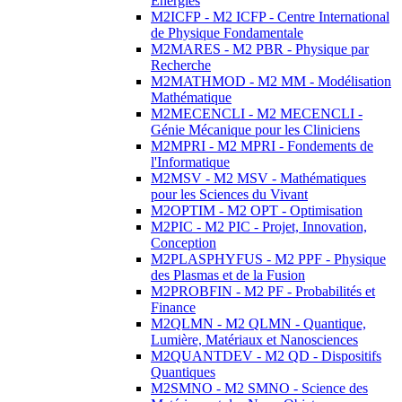
Energies
M2ICFP - M2 ICFP - Centre International
de Physique Fondamentale
M2MARES - M2 PBR - Physique par
Recherche
M2MATHMOD - M2 MM - Modélisation
Mathématique
M2MECENCLI - M2 MECENCLI -
Génie Mécanique pour les Cliniciens
M2MPRI - M2 MPRI - Fondements de
l'Informatique
M2MSV - M2 MSV - Mathématiques
pour les Sciences du Vivant
M2OPTIM - M2 OPT - Optimisation
M2PIC - M2 PIC - Projet, Innovation,
Conception
M2PLASPHYFUS - M2 PPF - Physique
des Plasmas et de la Fusion
M2PROBFIN - M2 PF - Probabilités et
Finance
M2QLMN - M2 QLMN - Quantique,
Lumière, Matériaux et Nanosciences
M2QUANTDEV - M2 QD - Dispositifs
Quantiques
M2SMNO - M2 SMNO - Science des