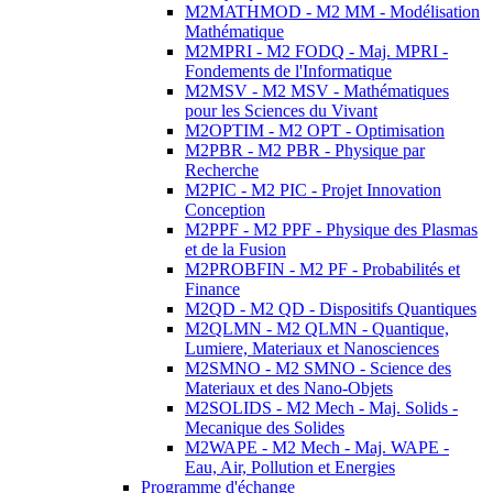
M2MATHMOD - M2 MM - Modélisation
Mathématique
M2MPRI - M2 FODQ - Maj. MPRI -
Fondements de l'Informatique
M2MSV - M2 MSV - Mathématiques
pour les Sciences du Vivant
M2OPTIM - M2 OPT - Optimisation
M2PBR - M2 PBR - Physique par
Recherche
M2PIC - M2 PIC - Projet Innovation
Conception
M2PPF - M2 PPF - Physique des Plasmas
et de la Fusion
M2PROBFIN - M2 PF - Probabilités et
Finance
M2QD - M2 QD - Dispositifs Quantiques
M2QLMN - M2 QLMN - Quantique,
Lumiere, Materiaux et Nanosciences
M2SMNO - M2 SMNO - Science des
Materiaux et des Nano-Objets
M2SOLIDS - M2 Mech - Maj. Solids -
Mecanique des Solides
M2WAPE - M2 Mech - Maj. WAPE -
Eau, Air, Pollution et Energies
Programme d'échange