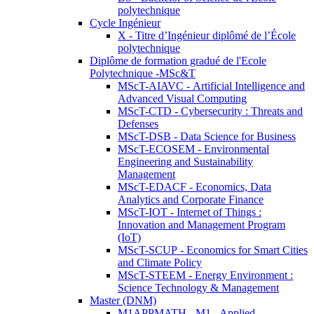
polytechnique
Cycle Ingénieur
X - Titre d’Ingénieur diplômé de l’École
polytechnique
Diplôme de formation gradué de l'Ecole
Polytechnique -MSc&T
MScT-AIAVC - Artificial Intelligence and
Advanced Visual Computing
MScT-CTD - Cybersecurity : Threats and
Defenses
MScT-DSB - Data Science for Business
MScT-ECOSEM - Environmental
Engineering and Sustainability
Management
MScT-EDACF - Economics, Data
Analytics and Corporate Finance
MScT-IOT - Internet of Things :
Innovation and Management Program
(IoT)
MScT-SCUP - Economics for Smart Cities
and Climate Policy
MScT-STEEM - Energy Environment :
Science Technology & Management
Master (DNM)
M1APPMATH - M1 - Applied