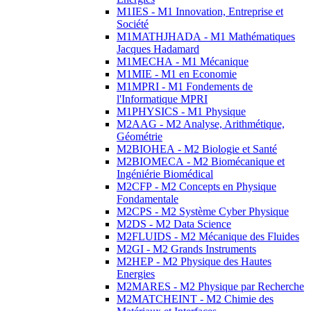
M1IES - M1 Innovation, Entreprise et
Société
M1MATHJHADA - M1 Mathématiques
Jacques Hadamard
M1MECHA - M1 Mécanique
M1MIE - M1 en Economie
M1MPRI - M1 Fondements de
l'Informatique MPRI
M1PHYSICS - M1 Physique
M2AAG - M2 Analyse, Arithmétique,
Géométrie
M2BIOHEA - M2 Biologie et Santé
M2BIOMECA - M2 Biomécanique et
Ingéniérie Biomédical
M2CFP - M2 Concepts en Physique
Fondamentale
M2CPS - M2 Système Cyber Physique
M2DS - M2 Data Science
M2FLUIDS - M2 Mécanique des Fluides
M2GI - M2 Grands Instruments
M2HEP - M2 Physique des Hautes
Energies
M2MARES - M2 Physique par Recherche
M2MATCHEINT - M2 Chimie des