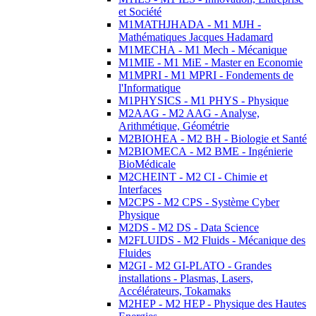
et Société
M1MATHJHADA - M1 MJH -
Mathématiques Jacques Hadamard
M1MECHA - M1 Mech - Mécanique
M1MIE - M1 MiE - Master en Economie
M1MPRI - M1 MPRI - Fondements de
l'Informatique
M1PHYSICS - M1 PHYS - Physique
M2AAG - M2 AAG - Analyse,
Arithmétique, Géométrie
M2BIOHEA - M2 BH - Biologie et Santé
M2BIOMECA - M2 BME - Ingénierie
BioMédicale
M2CHEINT - M2 CI - Chimie et
Interfaces
M2CPS - M2 CPS - Système Cyber
Physique
M2DS - M2 DS - Data Science
M2FLUIDS - M2 Fluids - Mécanique des
Fluides
M2GI - M2 GI-PLATO - Grandes
installations - Plasmas, Lasers,
Accélérateurs, Tokamaks
M2HEP - M2 HEP - Physique des Hautes