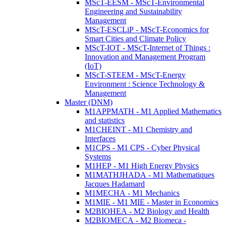
MScT-EESM - MScT-Environmental
Engineering and Sustainability
Management
MScT-ESCLiP - MScT-Economics for
Smart Cities and Climate Policy
MScT-IOT - MScT-Internet of Things :
Innovation and Management Program
(IoT)
MScT-STEEM - MScT-Energy
Environment : Science Technology &
Management
Master (DNM)
M1APPMATH - M1 Applied Mathematics
and statistics
M1CHEINT - M1 Chemistry and
Interfaces
M1CPS - M1 CPS - Cyber Physical
Systems
M1HEP - M1 High Energy Physics
M1MATHJHADA - M1 Mathematiques
Jacques Hadamard
M1MECHA - M1 Mechanics
M1MIE - M1 MIE - Master in Economics
M2BIOHEA - M2 Biology and Health
M2BIOMECA - M2 Biomeca -