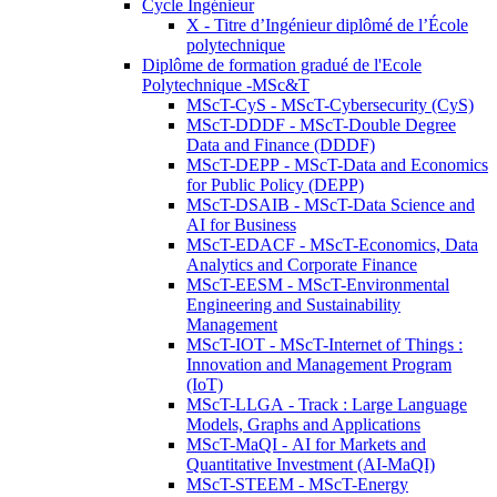
Cycle Ingénieur
X - Titre d’Ingénieur diplômé de l’École
polytechnique
Diplôme de formation gradué de l'Ecole
Polytechnique -MSc&T
MScT-CyS - MScT-Cybersecurity (CyS)
MScT-DDDF - MScT-Double Degree
Data and Finance (DDDF)
MScT-DEPP - MScT-Data and Economics
for Public Policy (DEPP)
MScT-DSAIB - MScT-Data Science and
AI for Business
MScT-EDACF - MScT-Economics, Data
Analytics and Corporate Finance
MScT-EESM - MScT-Environmental
Engineering and Sustainability
Management
MScT-IOT - MScT-Internet of Things :
Innovation and Management Program
(IoT)
MScT-LLGA - Track : Large Language
Models, Graphs and Applications
MScT-MaQI - AI for Markets and
Quantitative Investment (AI-MaQI)
MScT-STEEM - MScT-Energy