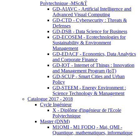
Polytechnique -MSc&T
GD-AIAVC - Artificial Intelligence and
Advanced Visual Computing
GD-CTD - Cybersecurity : Threats &
Defenses
GD-DSB - Data Science for Business
GD-ECOSEM - Ecotechnologies for
Sustainability & Environment
Management
GD-EDACF - Economics, Data Analytics
and Corporate Finance
GD-IOT - Internet of Things : Innovation
and Management Program (IoT)
GD-SCUP - Smart Cities and Urban
Policy
GD-STEEM - Energy Environment :
Science Technology & Management
Catalogue 2017 - 2018
Cycle Ingénieur
X - Diplôme d'ingénieur de l'Ecole
Polytechnique
Master (DNM)
M1QMI - M1 FODQ - Maj. QMI -
Quantique, mathematiques, informatique