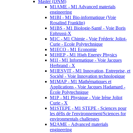
Master (DNM)
M1AME - M1 Advanced materials
engineering
M1BI - M1 Bio-informatique (Voie
Rosalind Franklin)
M1BS - M1 Biologie-Santé - Voie Boris
Ephrussi-X
M1C - M1 Chimie - Voie Fréderic Joliot-
Curie - Ecole Polytechnique
M1ECO - M1 Economie
M1HEP - M1 High Energy Physics
M1I - M1 Informatique - Voie Jacques
Herbrand - X
M1IESVIT - M1 Innovation, Entreprise, et
Société - Voie Innovation technologique
M1MAP - M1 Mathématiques et
Applications - Voie Jacques Hadamard -
École Polytechnique
M1P - M1 Physique - Voie Irène Joliot
Curie - X
M1STEPE - M1 STEPE - Sciences pour
les défis de l'environnement/Sciences for
environmentals challenges
M2AME - Advanced materials
engineering