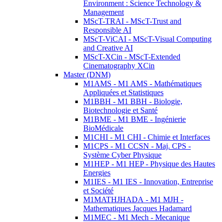
Environment : Science Technology &
Management
MScT-TRAI - MScT-Trust and
Responsible AI
MScT-ViCAI - MScT-Visual Computing
and Creative AI
MScT-XCin - MScT-Extended
Cinematography XCin
Master (DNM)
M1AMS - M1 AMS - Mathématiques
Appliquées et Statistiques
M1BBH - M1 BBH - Biologie,
Biotechnologie et Santé
M1BME - M1 BME - Ingénierie
BioMédicale
M1CHI - M1 CHI - Chimie et Interfaces
M1CPS - M1 CCSN - Maj. CPS -
Système Cyber Physique
M1HEP - M1 HEP - Physique des Hautes
Energies
M1IES - M1 IES - Innovation, Entreprise
et Société
M1MATHJHADA - M1 MJH -
Mathematiques Jacques Hadamard
M1MEC - M1 Mech - Mecanique