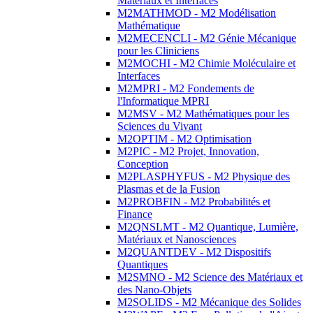
Matériaux et Interfaces
M2MATHMOD - M2 Modélisation
Mathématique
M2MECENCLI - M2 Génie Mécanique
pour les Cliniciens
M2MOCHI - M2 Chimie Moléculaire et
Interfaces
M2MPRI - M2 Fondements de
l'Informatique MPRI
M2MSV - M2 Mathématiques pour les
Sciences du Vivant
M2OPTIM - M2 Optimisation
M2PIC - M2 Projet, Innovation,
Conception
M2PLASPHYFUS - M2 Physique des
Plasmas et de la Fusion
M2PROBFIN - M2 Probabilités et
Finance
M2QNSLMT - M2 Quantique, Lumière,
Matériaux et Nanosciences
M2QUANTDEV - M2 Dispositifs
Quantiques
M2SMNO - M2 Science des Matériaux et
des Nano-Objets
M2SOLIDS - M2 Mécanique des Solides