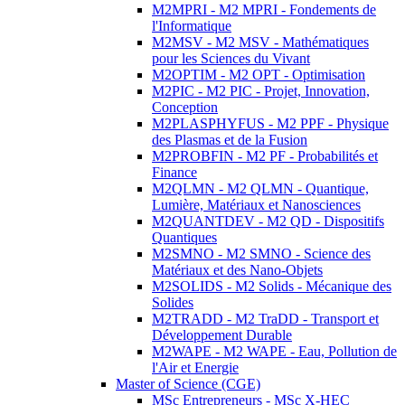
M2MPRI - M2 MPRI - Fondements de
l'Informatique
M2MSV - M2 MSV - Mathématiques
pour les Sciences du Vivant
M2OPTIM - M2 OPT - Optimisation
M2PIC - M2 PIC - Projet, Innovation,
Conception
M2PLASPHYFUS - M2 PPF - Physique
des Plasmas et de la Fusion
M2PROBFIN - M2 PF - Probabilités et
Finance
M2QLMN - M2 QLMN - Quantique,
Lumière, Matériaux et Nanosciences
M2QUANTDEV - M2 QD - Dispositifs
Quantiques
M2SMNO - M2 SMNO - Science des
Matériaux et des Nano-Objets
M2SOLIDS - M2 Solids - Mécanique des
Solides
M2TRADD - M2 TraDD - Transport et
Développement Durable
M2WAPE - M2 WAPE - Eau, Pollution de
l'Air et Energie
Master of Science (CGE)
MSc Entrepreneurs - MSc X-HEC