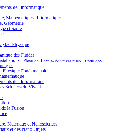
nts de l'Informatique
, Mathematiques, Informatique
, Géométrie
ie et Santé
le
Cyber Physique
nique des Fluides
lations - Plasmas, Lasers, Accélérateurs, Tokamaks
nergies
de Physique Fondamentale
athématique
nts de l'Informatique
s Sciences du Vivant
he
ption
 de la Fusion
ance
, Materiaux et Nanosciences
aux et des Nano-Objets