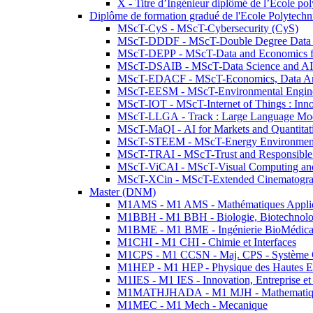
X - Titre d’Ingénieur diplômé de l’École po
Diplôme de formation gradué de l'Ecole Polytec
MScT-CyS - MScT-Cybersecurity (CyS)
MScT-DDDF - MScT-Double Degree Data 
MScT-DEPP - MScT-Data and Economics fo
MScT-DSAIB - MScT-Data Science and AI 
MScT-EDACF - MScT-Economics, Data Anal
MScT-EESM - MScT-Environmental Enginee
MScT-IOT - MScT-Internet of Things : Inn
MScT-LLGA - Track : Large Language Mode
MScT-MaQI - AI for Markets and Quantitat
MScT-STEEM - MScT-Energy Environment 
MScT-TRAI - MScT-Trust and Responsible
MScT-ViCAI - MScT-Visual Computing and
MScT-XCin - MScT-Extended Cinematogr
Master (DNM)
M1AMS - M1 AMS - Mathématiques Appliqué
M1BBH - M1 BBH - Biologie, Biotechnolog
M1BME - M1 BME - Ingénierie BioMédica
M1CHI - M1 CHI - Chimie et Interfaces
M1CPS - M1 CCSN - Maj. CPS - Système 
M1HEP - M1 HEP - Physique des Hautes E
M1IES - M1 IES - Innovation, Entreprise et
M1MATHJHADA - M1 MJH - Mathematiqu
M1MEC - M1 Mech - Mecanique