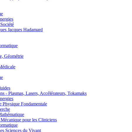
ue
nergies
 Société
es Jacques Hadamard
ormatique
, Géométrie
édicale
ue
uides
s - Plasmas, Lasers, Accélérateurs, Tokamaks
nergies
de Physique Fondamentale
erche
athématique
anique pour les Cliniciens
ormatique
s Sciences du Vivant