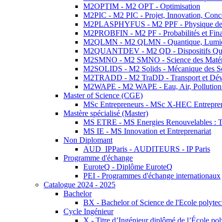
M2OPTIM - M2 OPT - Optimisation
M2PIC - M2 PIC - Projet, Innovation, Conc
M2PLASPHYFUS - M2 PPF - Physique des P
M2PROBFIN - M2 PF - Probabilités et Fin
M2QLMN - M2 QLMN - Quantique, Lumière
M2QUANTDEV - M2 QD - Dispositifs Qua
M2SMNO - M2 SMNO - Science des Matéri
M2SOLIDS - M2 Solids - Mécanique des So
M2TRADD - M2 TraDD - Transport et Dév
M2WAPE - M2 WAPE - Eau, Air, Pollution 
Master of Science (CGE)
MSc Entrepreneurs - MSc X-HEC Entrepre
Mastère spécialisé (Master)
MS ETRE - MS Energies Renouvelables : Tec
MS IE - MS Innovation et Entreprenariat
Non Diplomant
AUD_IPParis - AUDITEURS - IP Paris
Programme d'échange
EuroteQ - Diplôme EuroteQ
PEI - Programmes d'échange internationaux
Catalogue 2024 - 2025
Bachelor
BX - Bachelor of Science de l'Ecole polyte
Cycle Ingénieur
X - Titre d’Ingénieur diplômé de l’École po