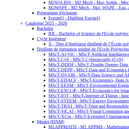
M2SOLIDS - M2 Mech - Maj. Solids - Meca
M2WAPE - M2 Mech - Maj. WAPE - Eau, Air
Programme d'échange
EuroteQ - Diplôme EuroteQ
Catalogue 2025 - 2026
Bachelor
BX - Bachelor of Science de l'Ecole polyte
Cycle Ingénieur
X - Titre d’Ingénieur diplômé de l’École po
Diplôme de formation gradué de l'Ecole Polytec
MScT-AI-ViC - MScT-Artificial Intelligen
MScT-CyS - MScT-Cybersecurity (CyS)
MScT-DDDF - MScT-Double Degree Data 
MScT-DEPP - MScT-Data and Economics fo
MScT-DSAIB - MScT-Data Science and AI 
MScT-EDACF - MScT-Economics, Data Anal
MScT-EESM - MScT-Environmental Enginee
MScT-ESCLiP - MScT-Economics for Smart 
MScT-IOT - MScT-Internet of Things : Inn
MScT-STEEM - MScT-Energy Environment 
MScT-TRAI - MScT-Trust and Responsible
MScT-ViCAI - MScT-Visual Computing and
MScT-XCin - MScT-Extended Cinematogr
Master (DNM)
M1APPMATH - M1 APPMS - Mathématiques A