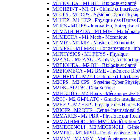
M1BIOHEA - M1 BH - Biologie et Santé
M1CHEINT - M1 CI - Chimie et Interfaces
M1CPS - M1 CPS - Système Cyber Physiq
M1HEP - M1 HEP - Physique des Hautes E
M1IES - M1 IES - Innovation, Entreprise et
M1MATHJHADA - M1 MJH - Mathématiqu
M1MECHA - M1 Mech - Mécanique
M1MIE - M1 MiE - Master en Economie
M1MPRI - M1 MPRI - Fondements de l'Inf
M1PHYSICS - M1 PHYS - Physique
M2AAG - M2 AAG - Analyse, Arithmétique
M2BIOHEA - M2 BH - Biologie et Santé
M2BIOMECA - M2 BME - Ingénierie BioM
M2CHEINT - M2 CI - Chimie et Interfaces
M2CPS - M2 CPS - Système Cyber Physiq
M2DS - M2 DS - Data Science
M2FLUIDS - M2 Fluids - Mécanique des Fl
M2GI - M2 GI-PLATO - Grandes installation
M2HEP - M2 HEP - Physique des Hautes E
M2ICFP - M2 ICFP - Centre International 
M2MARES - M2 PBR - Physique par Rech
M2MATHMOD - M2 MM - Modélisation M
M2MECENCLI - M2 MECENCLI - Génie Méc
M2MPRI - M2 MPRI - Fondements de l'Inf
M2MSV - M2 MSV - Mathématiques pour le