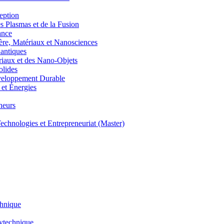
eption
lasmas et de la Fusion
ance
, Matériaux et Nanosciences
ntiques
aux et des Nano-Objets
lides
eloppement Durable
et Énergies
neurs
hnologies et Entrepreneuriat (Master)
chnique
lytechnique