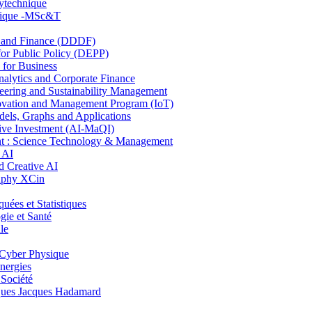
lytechnique
hnique -MSc&T
and Finance (DDDF)
r Public Policy (DEPP)
for Business
ytics and Corporate Finance
ring and Sustainability Management
ovation and Management Program (IoT)
ls, Graphs and Applications
ive Investment (AI-MaQI)
: Science Technology & Management
 AI
 Creative AI
aphy XCin
es et Statistiques
ie et Santé
le
Cyber Physique
nergies
 Société
es Jacques Hadamard