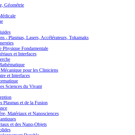
, Géométrie
édicale
ue
uides
s - Plasmas, Lasers, Accélérateurs, Tokamaks
nergies
de Physique Fondamentale
aux et Interfaces
erche
athématique
anique pour les Cliniciens
 et Interfaces
ormatique
s Sciences du Vivant
eption
lasmas et de la Fusion
ance
, Matériaux et Nanosciences
ntiques
aux et des Nano-Objets
lides