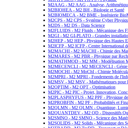
M2AAG - M2 AAG - Analyse, Arithmétique
M2BIOHEA - M2 BH - Biologie et Santé
M2BIOMECA - M2 BME - Ingénierie BioM
M2CPS - M2 CPS - Système Cyber Physiq
M2DS - M2 DS - Data Science
M2FLUIDS - M2 Fluids - Mécanique des Fl
M2GI - M2 GI-PLATO - Grandes installation
M2HEP - M2 HEP - Physique des Hautes E
M2ICFP - M2 ICFP - Centre International 
M2MACHI - M2 MACHI - Chimie des Matéri
M2MARES - M2 PBR - Physique par Rech
M2MATHMOD - M2 MM - Modélisation M
M2MECENCLI - M2 MECENCLI - Génie Méc
M2MOCHI - M2 MoChI - Chimie Moléculaire
M2MPRI - M2 MPRI - Fondements de l'Inf
M2MSV - M2 MSV - Mathématiques pour le
M2OPTIM - M2 OPT - Optimisation
M2PIC - M2 PIC - Projet, Innovation, Conc
M2PLASPHYFUS - M2 PPF - Physique des P
M2PROBFIN - M2 PF - Probabilités et Fin
M2QLMN - M2 QLMN - Quantique, Lumière
M2QUANTDEV - M2 QD - Dispositifs Qua
M2SMNO - M2 SMNO - Science des Matéri
M2SOLIDS - M2 Solids - Mécanique des So