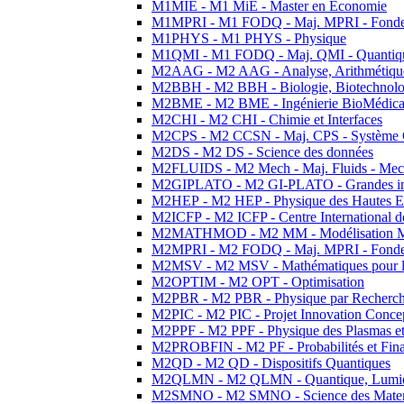
M1MIE - M1 MiE - Master en Economie
M1MPRI - M1 FODQ - Maj. MPRI - Fondeme
M1PHYS - M1 PHYS - Physique
M1QMI - M1 FODQ - Maj. QMI - Quantique
M2AAG - M2 AAG - Analyse, Arithmétique
M2BBH - M2 BBH - Biologie, Biotechnolog
M2BME - M2 BME - Ingénierie BioMédica
M2CHI - M2 CHI - Chimie et Interfaces
M2CPS - M2 CCSN - Maj. CPS - Système 
M2DS - M2 DS - Science des données
M2FLUIDS - M2 Mech - Maj. Fluids - Meca
M2GIPLATO - M2 GI-PLATO - Grandes instal
M2HEP - M2 HEP - Physique des Hautes E
M2ICFP - M2 ICFP - Centre International 
M2MATHMOD - M2 MM - Modélisation M
M2MPRI - M2 FODQ - Maj. MPRI - Fondeme
M2MSV - M2 MSV - Mathématiques pour le
M2OPTIM - M2 OPT - Optimisation
M2PBR - M2 PBR - Physique par Recherc
M2PIC - M2 PIC - Projet Innovation Conce
M2PPF - M2 PPF - Physique des Plasmas et
M2PROBFIN - M2 PF - Probabilités et Fin
M2QD - M2 QD - Dispositifs Quantiques
M2QLMN - M2 QLMN - Quantique, Lumiere
M2SMNO - M2 SMNO - Science des Materi