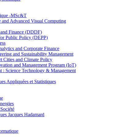
hnique -MSc&T
ce and Advanced Visual Computing
and Finance (DDDF)
r Public Policy (DEPP)
ess
ytics and Corporate Finance
ring and Sustainability Management
Cities and Climate Policy
ovation and Management Program (IoT)
: Science Technology & Management
ppliquées et Statistiques
ue
nergies
 Société
es Jacques Hadamard
ormatique