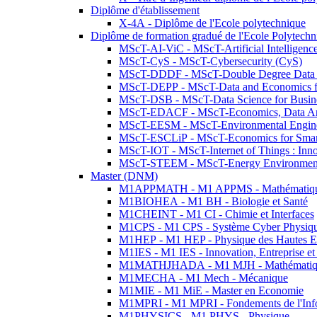
Diplôme d'établissement
X-4A - Diplôme de l'Ecole polytechnique
Diplôme de formation gradué de l'Ecole Polytec
MScT-AI-ViC - MScT-Artificial Intelligen
MScT-CyS - MScT-Cybersecurity (CyS)
MScT-DDDF - MScT-Double Degree Data 
MScT-DEPP - MScT-Data and Economics fo
MScT-DSB - MScT-Data Science for Busin
MScT-EDACF - MScT-Economics, Data Anal
MScT-EESM - MScT-Environmental Enginee
MScT-ESCLiP - MScT-Economics for Smart 
MScT-IOT - MScT-Internet of Things : Inn
MScT-STEEM - MScT-Energy Environment 
Master (DNM)
M1APPMATH - M1 APPMS - Mathématiques A
M1BIOHEA - M1 BH - Biologie et Santé
M1CHEINT - M1 CI - Chimie et Interfaces
M1CPS - M1 CPS - Système Cyber Physiq
M1HEP - M1 HEP - Physique des Hautes E
M1IES - M1 IES - Innovation, Entreprise et
M1MATHJHADA - M1 MJH - Mathématiqu
M1MECHA - M1 Mech - Mécanique
M1MIE - M1 MiE - Master en Economie
M1MPRI - M1 MPRI - Fondements de l'Inf
M1PHYSICS - M1 PHYS - Physique