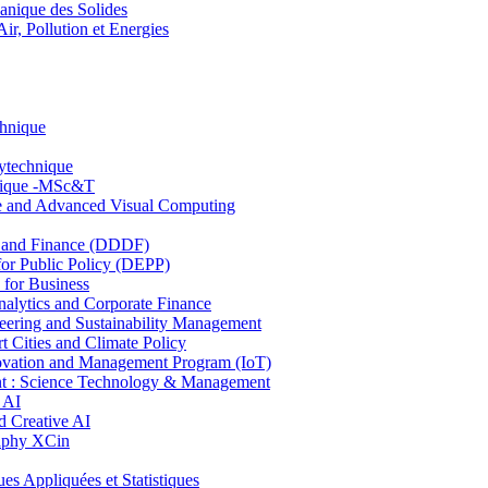
nique des Solides
, Pollution et Energies
chnique
lytechnique
hnique -MSc&T
ce and Advanced Visual Computing
and Finance (DDDF)
r Public Policy (DEPP)
for Business
ytics and Corporate Finance
ring and Sustainability Management
Cities and Climate Policy
ovation and Management Program (IoT)
: Science Technology & Management
 AI
 Creative AI
aphy XCin
ppliquées et Statistiques