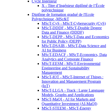
Cycle Ingénieur
X - Titre d’Ingénieur diplômé de l’École
polytechnique
Diplôme de formation gradué de l'Ecole
Polytechnique -MSc&T
MScT-CyS - MScT-Cybersecurity (CyS)
MScT-DDDF - MScT-Double Degree
Data and Finance (DDDF)
MScT-DEPP - MScT-Data and Economics
for Public Policy (DEPP)
MScT-DSAIB - MScT-Data Science and
AI for Business
MScT-EDACF - MScT-Economics, Data
Analytics and Corporate Finance
MScT-EESM - MScT-Environmental
Engineering and Sustainability
Management
MScT-IOT - MScT-Internet of Things :
Innovation and Management Program
(IoT)
MScT-LLGA - Track : Large Language
Models, Graphs and Applications
MScT-MaQI - AI for Markets and
Quantitative Investment (AI-MaQI)
MScT-STEEM - MScT-Energy