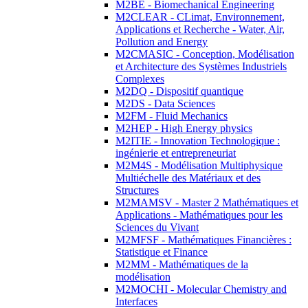
M2BE - Biomechanical Engineering
M2CLEAR - CLimat, Environnement,
Applications et Recherche - Water, Air,
Pollution and Energy
M2CMASIC - Conception, Modélisation
et Architecture des Systèmes Industriels
Complexes
M2DQ - Dispositif quantique
M2DS - Data Sciences
M2FM - Fluid Mechanics
M2HEP - High Energy physics
M2ITIE - Innovation Technologique :
ingénierie et entrepreneuriat
M2M4S - Modélisation Multiphysique
Multiéchelle des Matériaux et des
Structures
M2MAMSV - Master 2 Mathématiques et
Applications - Mathématiques pour les
Sciences du Vivant
M2MFSF - Mathématiques Financières :
Statistique et Finance
M2MM - Mathématiques de la
modélisation
M2MOCHI - Molecular Chemistry and
Interfaces