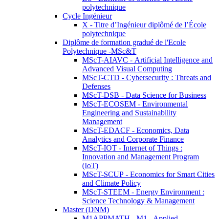
polytechnique
Cycle Ingénieur
X - Titre d’Ingénieur diplômé de l’École
polytechnique
Diplôme de formation gradué de l'Ecole
Polytechnique -MSc&T
MScT-AIAVC - Artificial Intelligence and
Advanced Visual Computing
MScT-CTD - Cybersecurity : Threats and
Defenses
MScT-DSB - Data Science for Business
MScT-ECOSEM - Environmental
Engineering and Sustainability
Management
MScT-EDACF - Economics, Data
Analytics and Corporate Finance
MScT-IOT - Internet of Things :
Innovation and Management Program
(IoT)
MScT-SCUP - Economics for Smart Cities
and Climate Policy
MScT-STEEM - Energy Environment :
Science Technology & Management
Master (DNM)
M1APPMATH - M1 - Applied