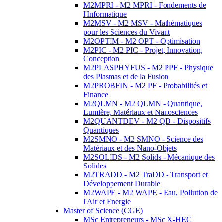
M2MPRI - M2 MPRI - Fondements de
l'Informatique
M2MSV - M2 MSV - Mathématiques
pour les Sciences du Vivant
M2OPTIM - M2 OPT - Optimisation
M2PIC - M2 PIC - Projet, Innovation,
Conception
M2PLASPHYFUS - M2 PPF - Physique
des Plasmas et de la Fusion
M2PROBFIN - M2 PF - Probabilités et
Finance
M2QLMN - M2 QLMN - Quantique,
Lumière, Matériaux et Nanosciences
M2QUANTDEV - M2 QD - Dispositifs
Quantiques
M2SMNO - M2 SMNO - Science des
Matériaux et des Nano-Objets
M2SOLIDS - M2 Solids - Mécanique des
Solides
M2TRADD - M2 TraDD - Transport et
Développement Durable
M2WAPE - M2 WAPE - Eau, Pollution de
l'Air et Energie
Master of Science (CGE)
MSc Entrepreneurs - MSc X-HEC