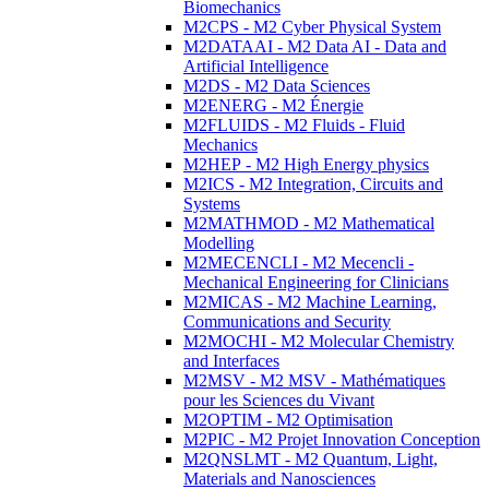
Biomechanics
M2CPS - M2 Cyber Physical System
M2DATAAI - M2 Data AI - Data and
Artificial Intelligence
M2DS - M2 Data Sciences
M2ENERG - M2 Énergie
M2FLUIDS - M2 Fluids - Fluid
Mechanics
M2HEP - M2 High Energy physics
M2ICS - M2 Integration, Circuits and
Systems
M2MATHMOD - M2 Mathematical
Modelling
M2MECENCLI - M2 Mecencli -
Mechanical Engineering for Clinicians
M2MICAS - M2 Machine Learning,
Communications and Security
M2MOCHI - M2 Molecular Chemistry
and Interfaces
M2MSV - M2 MSV - Mathématiques
pour les Sciences du Vivant
M2OPTIM - M2 Optimisation
M2PIC - M2 Projet Innovation Conception
M2QNSLMT - M2 Quantum, Light,
Materials and Nanosciences