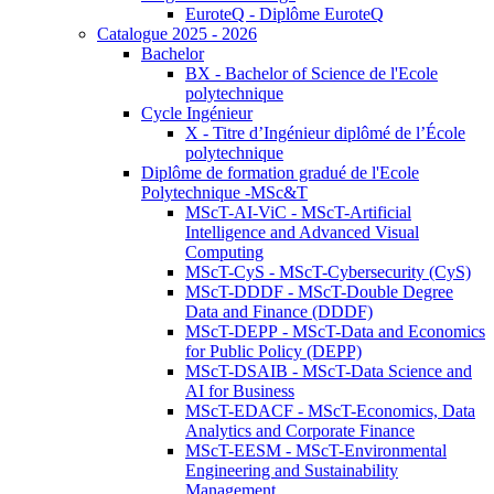
EuroteQ - Diplôme EuroteQ
Catalogue 2025 - 2026
Bachelor
BX - Bachelor of Science de l'Ecole
polytechnique
Cycle Ingénieur
X - Titre d’Ingénieur diplômé de l’École
polytechnique
Diplôme de formation gradué de l'Ecole
Polytechnique -MSc&T
MScT-AI-ViC - MScT-Artificial
Intelligence and Advanced Visual
Computing
MScT-CyS - MScT-Cybersecurity (CyS)
MScT-DDDF - MScT-Double Degree
Data and Finance (DDDF)
MScT-DEPP - MScT-Data and Economics
for Public Policy (DEPP)
MScT-DSAIB - MScT-Data Science and
AI for Business
MScT-EDACF - MScT-Economics, Data
Analytics and Corporate Finance
MScT-EESM - MScT-Environmental
Engineering and Sustainability
Management