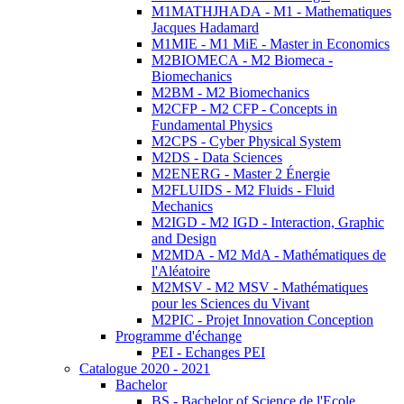
M1MATHJHADA - M1 - Mathematiques
Jacques Hadamard
M1MIE - M1 MiE - Master in Economics
M2BIOMECA - M2 Biomeca -
Biomechanics
M2BM - M2 Biomechanics
M2CFP - M2 CFP - Concepts in
Fundamental Physics
M2CPS - Cyber Physical System
M2DS - Data Sciences
M2ENERG - Master 2 Énergie
M2FLUIDS - M2 Fluids - Fluid
Mechanics
M2IGD - M2 IGD - Interaction, Graphic
and Design
M2MDA - M2 MdA - Mathématiques de
l'Aléatoire
M2MSV - M2 MSV - Mathématiques
pour les Sciences du Vivant
M2PIC - Projet Innovation Conception
Programme d'échange
PEI - Echanges PEI
Catalogue 2020 - 2021
Bachelor
BS - Bachelor of Science de l'Ecole