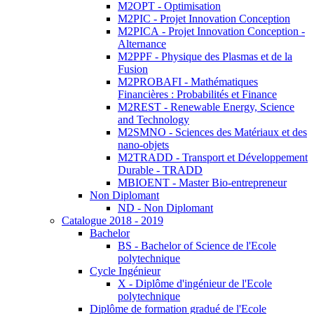
M2OPT - Optimisation
M2PIC - Projet Innovation Conception
M2PICA - Projet Innovation Conception -
Alternance
M2PPF - Physique des Plasmas et de la
Fusion
M2PROBAFI - Mathématiques
Financières : Probabilités et Finance
M2REST - Renewable Energy, Science
and Technology
M2SMNO - Sciences des Matériaux et des
nano-objets
M2TRADD - Transport et Développement
Durable - TRADD
MBIOENT - Master Bio-entrepreneur
Non Diplomant
ND - Non Diplomant
Catalogue 2018 - 2019
Bachelor
BS - Bachelor of Science de l'Ecole
polytechnique
Cycle Ingénieur
X - Diplôme d'ingénieur de l'Ecole
polytechnique
Diplôme de formation gradué de l'Ecole