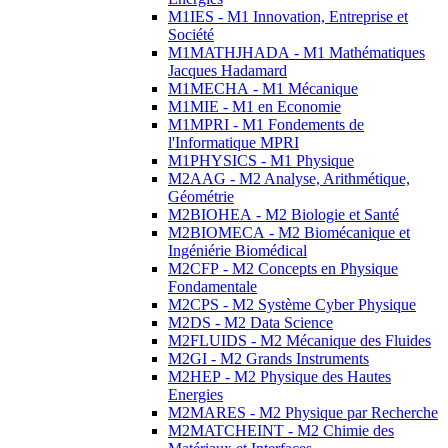
M1IES - M1 Innovation, Entreprise et
Société
M1MATHJHADA - M1 Mathématiques
Jacques Hadamard
M1MECHA - M1 Mécanique
M1MIE - M1 en Economie
M1MPRI - M1 Fondements de
l'Informatique MPRI
M1PHYSICS - M1 Physique
M2AAG - M2 Analyse, Arithmétique,
Géométrie
M2BIOHEA - M2 Biologie et Santé
M2BIOMECA - M2 Biomécanique et
Ingéniérie Biomédical
M2CFP - M2 Concepts en Physique
Fondamentale
M2CPS - M2 Système Cyber Physique
M2DS - M2 Data Science
M2FLUIDS - M2 Mécanique des Fluides
M2GI - M2 Grands Instruments
M2HEP - M2 Physique des Hautes
Energies
M2MARES - M2 Physique par Recherche
M2MATCHEINT - M2 Chimie des