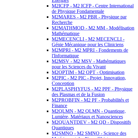
Energies
M2ICFP - M2 ICFP - Centre International
de Physique Fondamentale
M2MARES - M2 PBR - Physique par
Recherche
M2MATHMOD - M2 MM - Modélisation
Mathématique
M2MECENCLI - M2 MECENCLI -
Génie Mécanique pour les Cliniciens
M2MPRI - M2 MPRI - Fondements de
l'Informatique
M2MSV - M2 MSV - Mathématiques
pour les Sciences du Vivant
M2OPTIM - M2 OPT - Optimisation
M2PIC - M2 PIC - Projet, Innovation,
Conception
M2PLASPHYFUS - M2 PPF - Physique
des Plasmas et de la Fusion
M2PROBFIN - M2 PF - Probabilités et
Finance
M2QLMN - M2 QLMN - Quantique,
Lumière, Matériaux et Nanosciences
M2QUANTDEV - M2 QD - Dispositifs
Quantiques
M2SMNO - M2 SMNO - Science des