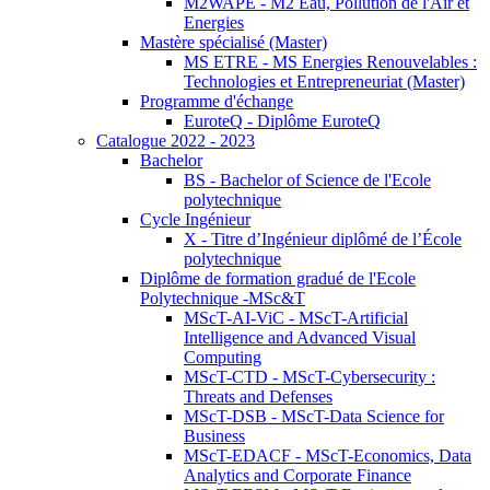
M2WAPE - M2 Eau, Pollution de l'Air et
Energies
Mastère spécialisé (Master)
MS ETRE - MS Energies Renouvelables :
Technologies et Entrepreneuriat (Master)
Programme d'échange
EuroteQ - Diplôme EuroteQ
Catalogue 2022 - 2023
Bachelor
BS - Bachelor of Science de l'Ecole
polytechnique
Cycle Ingénieur
X - Titre d’Ingénieur diplômé de l’École
polytechnique
Diplôme de formation gradué de l'Ecole
Polytechnique -MSc&T
MScT-AI-ViC - MScT-Artificial
Intelligence and Advanced Visual
Computing
MScT-CTD - MScT-Cybersecurity :
Threats and Defenses
MScT-DSB - MScT-Data Science for
Business
MScT-EDACF - MScT-Economics, Data
Analytics and Corporate Finance