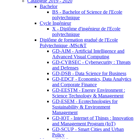
Catalogue 2019 - 2020
Bachelor
BS - Bachelor of Science de l'Ecole
polytechnique
Cycle Ingénieur
X - Diplôme d'ingénieur de l'Ecole
polytechnique
Diplôme de formation gradué de l'Ecole
Polytechnique -MSc&T
GD-AIM - Artificial Intelligence and
Advanced Visual Computing
GD-CYBSEC - Cybersecurity : Threats
and Defenses
GD-DSB - Data Science for Business
GD-EDCF - Economics, Data Analytics
and Corporate Finance
GD-EESTM - Energy Environment :
Science Technology & Management
GD-ESEM - Ecotechnologies for
Sustainability & Environment
Management
GD-IOT - Internet of Things : Innovation
and Management Program (IoT)
GD-SCUP - Smart Cities and Urban
Policy