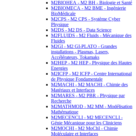
M2BIOHEA - M2 BH - Biologie et Santé
M2BIOMECA - M2 BME - Ingénierie
BioMédicale
M2CPS - M2 CPS - Système Cyber
Physique
M2DS - M2 DS - Data Science
M2FLUIDS - M2 Fluids - Mécanique des
Fluides
M2GI - M2 GI-PLATO - Grandes
installations - Plasmas, Lasers,
Accélérateurs, Tokamaks
M2HEP - M2 HEP - Physique des Hautes
Energies
M2ICFP - M2 ICFP - Centre International
de Physique Fondamentale
M2MACHI - M2 MACHI - Chimie des
Matériaux et Interfaces
M2MARES - M2 PBR - Physique par
Recherche
M2MATHMOD - M2 MM - Modélisation
Mathématique
M2MECENCLI - M2 MECENCLI -
Génie Mécanique pour les Cliniciens
M2MOCHI - M2 MoChI - Chimie
Moléculaire et Interfaces