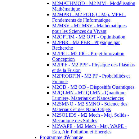
M2MATHMOD - M2 MM - Modélisation
Mathématique
M2MPRI - M2 FODQ - Maj. MPRI -
Fondements de l'Informatique
M2MSV - M2 MSV - Mathématiques
pour les Sciences du Vivant
M2OPTIM - M2 OPT - Optimisation
M2PBR - M2 PBR - Physique par
Recherche
M2PIC - M2 PIC - Projet Innovation
Conception
M2PPF - M2 PPF - Physique des Plasmas
et de la Fusion
M2PROBFIN - M2 PF - Probabilités et
Finance
M2QD - M2 QD - Dispositifs Quantiques
M2QLMN - M2 QLMN - Quantique,
Lumiere, Materiaux et Nanosciences
M2SMNO - M2 SMNO - Science des
Materiaux et des Nano-Objets
M2SOLIDS - M2 Mech - Maj. Solids -
Mecanique des Solides
M2WAPE - M2 Mech - Maj. WAPE -
Eau, Air, Pollution et Energies
Programme d'échange