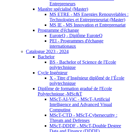
Entrepreneurs
Mastère spécialisé (Master)
MS ETRE - MS Energies Renouvelables :
Technologies et Entrepreneuriat (Master)
MS IE - MS Innovation et Entreprenariat
Programme d'échange
EuroteQ - Diplôme EuroteQ
PEI - Programmes d'échange
internationaux
Catalogue 2023 - 2024
Bachelor
BS - Bachelor of Science de l'Ecole
polytechnique
Cycle Ingénieur
X - Titre d’Ingénieur diplômé de l’École
polytechnique
Diplôme de formation gradué de l'Ecole
Polytechnique -MSc&T
MScT-AI-ViC - MScT-Artificial
Intelligence and Advanced Visual
Computing
MScT-CTD - MScT-Cybersecurity :
Threats and Defenses
MScT-DDDF - MScT-Double Degree
Data and Finance (DDDF)