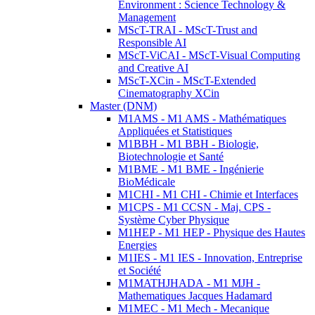
Environment : Science Technology &
Management
MScT-TRAI - MScT-Trust and
Responsible AI
MScT-ViCAI - MScT-Visual Computing
and Creative AI
MScT-XCin - MScT-Extended
Cinematography XCin
Master (DNM)
M1AMS - M1 AMS - Mathématiques
Appliquées et Statistiques
M1BBH - M1 BBH - Biologie,
Biotechnologie et Santé
M1BME - M1 BME - Ingénierie
BioMédicale
M1CHI - M1 CHI - Chimie et Interfaces
M1CPS - M1 CCSN - Maj. CPS -
Système Cyber Physique
M1HEP - M1 HEP - Physique des Hautes
Energies
M1IES - M1 IES - Innovation, Entreprise
et Société
M1MATHJHADA - M1 MJH -
Mathematiques Jacques Hadamard
M1MEC - M1 Mech - Mecanique