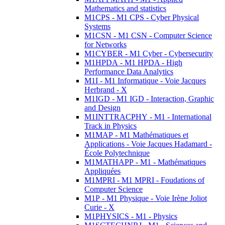
Mathematics and statistics
M1CPS - M1 CPS - Cyber Physical
Systems
M1CSN - M1 CSN - Computer Science
for Networks
M1CYBER - M1 Cyber - Cybersecurity
M1HPDA - M1 HPDA - High
Performance Data Analytics
M1I - M1 Informatique - Voie Jacques
Herbrand - X
M1IGD - M1 IGD - Interaction, Graphic
and Design
M1INTTRACPHY - M1 - International
Track in Physics
M1MAP - M1 Mathématiques et
Applications - Voie Jacques Hadamard -
École Polytechnique
M1MATHAPP - M1 - Mathématiques
Appliquées
M1MPRI - M1 MPRI - Foudations of
Computer Science
M1P - M1 Physique - Voie Irène Joliot
Curie - X
M1PHYSICS - M1 - Physics