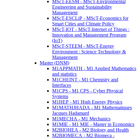
MScT-EESM - MScT-Environmental
Engineering and Sustainability
Management
MScT-ESCLiP - MScT-Economics for
Smart Cities and Climate Policy
MScT-IOT - MScT-Internet of Things :
Innovation and Management Program
(IoT)
MScT-STEEM - MScT-Energy
Environment : Science Technology &
Management
Master (DNM)
M1APPMATH - M1 Applied Mathematics
and statistics
M1CHEINT - M1 Chemistry and
Interfaces
M1CPS - M1 CPS - Cyber Physical
Systems
M1HEP - M1 High Energy Physics
M1MATHJHADA - M1 Mathematiques
Jacques Hadamard
M1MECHA - M1 Mechanics
M1MIE - M1 MIE - Master in Economics
M2BIOHEA - M2 Biology and Health
M2BIOMECA - M2 Biomeca -