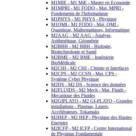
M1MIE - M1 MiE - Master en Economie
M1MPRI - M1 FODQ - Maj. MPRI -
Fondements de l'Informatique
M1PHYS - M1 PHYS - Physique
M1QMI - M1 FODQ - Maj. QMI -
Quantique, Mathematiques, Informatique
M2AAG - M2 AAG - Analyse,
Arithmétique, Géométrie
M2BBH - M2 BBH - Biologie,
Biotechnologie et Santé
M2BME - M2 BME - Ingénierie
BioMédicale
M2CHI - M2 CHI - Chimie et Interfaces
M2CPS - M2 CCSN - Maj. CPS -
Système Cyber Physique
M2DS - M2 DS - Science des données
M2FLUIDS - M2 Mech - Maj. Fluids -
Mecanique des Fluides
M2GIPLATO - M2 GI-PLATO - Grandes
installations - Plasmas, Lasers,
Accélérateurs, Tokamaks
M2HEP - M2 HEP - Physique des Hautes
Energies
M2ICFP - M2 ICFP - Centre International
de Physique Fondamentale