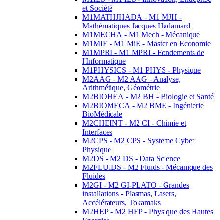
et Société
M1MATHJHADA - M1 MJH -
Mathématiques Jacques Hadamard
M1MECHA - M1 Mech - Mécanique
M1MIE - M1 MiE - Master en Economie
M1MPRI - M1 MPRI - Fondements de
l'Informatique
M1PHYSICS - M1 PHYS - Physique
M2AAG - M2 AAG - Analyse,
Arithmétique, Géométrie
M2BIOHEA - M2 BH - Biologie et Santé
M2BIOMECA - M2 BME - Ingénierie
BioMédicale
M2CHEINT - M2 CI - Chimie et
Interfaces
M2CPS - M2 CPS - Système Cyber
Physique
M2DS - M2 DS - Data Science
M2FLUIDS - M2 Fluids - Mécanique des
Fluides
M2GI - M2 GI-PLATO - Grandes
installations - Plasmas, Lasers,
Accélérateurs, Tokamaks
M2HEP - M2 HEP - Physique des Hautes