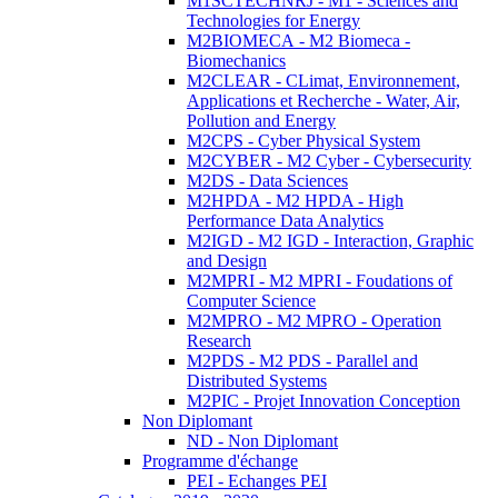
M1SCTECHNRJ - M1 - Sciences and
Technologies for Energy
M2BIOMECA - M2 Biomeca -
Biomechanics
M2CLEAR - CLimat, Environnement,
Applications et Recherche - Water, Air,
Pollution and Energy
M2CPS - Cyber Physical System
M2CYBER - M2 Cyber - Cybersecurity
M2DS - Data Sciences
M2HPDA - M2 HPDA - High
Performance Data Analytics
M2IGD - M2 IGD - Interaction, Graphic
and Design
M2MPRI - M2 MPRI - Foudations of
Computer Science
M2MPRO - M2 MPRO - Operation
Research
M2PDS - M2 PDS - Parallel and
Distributed Systems
M2PIC - Projet Innovation Conception
Non Diplomant
ND - Non Diplomant
Programme d'échange
PEI - Echanges PEI