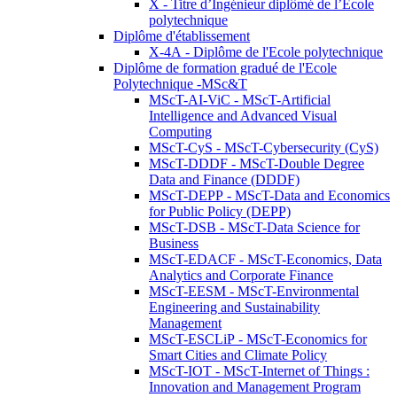
X - Titre d’Ingénieur diplômé de l’École
polytechnique
Diplôme d'établissement
X-4A - Diplôme de l'Ecole polytechnique
Diplôme de formation gradué de l'Ecole
Polytechnique -MSc&T
MScT-AI-ViC - MScT-Artificial
Intelligence and Advanced Visual
Computing
MScT-CyS - MScT-Cybersecurity (CyS)
MScT-DDDF - MScT-Double Degree
Data and Finance (DDDF)
MScT-DEPP - MScT-Data and Economics
for Public Policy (DEPP)
MScT-DSB - MScT-Data Science for
Business
MScT-EDACF - MScT-Economics, Data
Analytics and Corporate Finance
MScT-EESM - MScT-Environmental
Engineering and Sustainability
Management
MScT-ESCLiP - MScT-Economics for
Smart Cities and Climate Policy
MScT-IOT - MScT-Internet of Things :
Innovation and Management Program