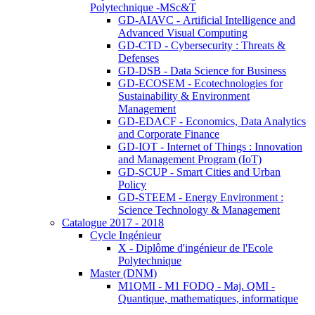
Polytechnique -MSc&T
GD-AIAVC - Artificial Intelligence and
Advanced Visual Computing
GD-CTD - Cybersecurity : Threats &
Defenses
GD-DSB - Data Science for Business
GD-ECOSEM - Ecotechnologies for
Sustainability & Environment
Management
GD-EDACF - Economics, Data Analytics
and Corporate Finance
GD-IOT - Internet of Things : Innovation
and Management Program (IoT)
GD-SCUP - Smart Cities and Urban
Policy
GD-STEEM - Energy Environment :
Science Technology & Management
Catalogue 2017 - 2018
Cycle Ingénieur
X - Diplôme d'ingénieur de l'Ecole
Polytechnique
Master (DNM)
M1QMI - M1 FODQ - Maj. QMI -
Quantique, mathematiques, informatique