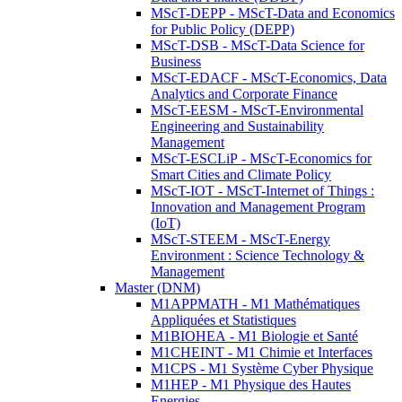
MScT-DEPP - MScT-Data and Economics
for Public Policy (DEPP)
MScT-DSB - MScT-Data Science for
Business
MScT-EDACF - MScT-Economics, Data
Analytics and Corporate Finance
MScT-EESM - MScT-Environmental
Engineering and Sustainability
Management
MScT-ESCLiP - MScT-Economics for
Smart Cities and Climate Policy
MScT-IOT - MScT-Internet of Things :
Innovation and Management Program
(IoT)
MScT-STEEM - MScT-Energy
Environment : Science Technology &
Management
Master (DNM)
M1APPMATH - M1 Mathématiques
Appliquées et Statistiques
M1BIOHEA - M1 Biologie et Santé
M1CHEINT - M1 Chimie et Interfaces
M1CPS - M1 Système Cyber Physique
M1HEP - M1 Physique des Hautes
Energies