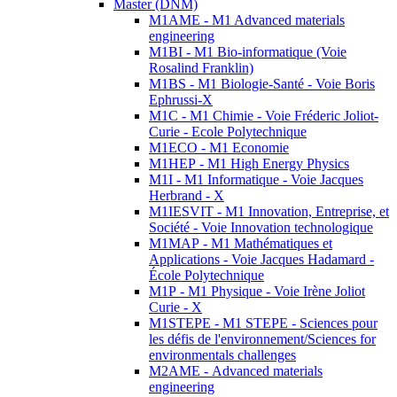
Master (DNM)
M1AME - M1 Advanced materials
engineering
M1BI - M1 Bio-informatique (Voie
Rosalind Franklin)
M1BS - M1 Biologie-Santé - Voie Boris
Ephrussi-X
M1C - M1 Chimie - Voie Fréderic Joliot-
Curie - Ecole Polytechnique
M1ECO - M1 Economie
M1HEP - M1 High Energy Physics
M1I - M1 Informatique - Voie Jacques
Herbrand - X
M1IESVIT - M1 Innovation, Entreprise, et
Société - Voie Innovation technologique
M1MAP - M1 Mathématiques et
Applications - Voie Jacques Hadamard -
École Polytechnique
M1P - M1 Physique - Voie Irène Joliot
Curie - X
M1STEPE - M1 STEPE - Sciences pour
les défis de l'environnement/Sciences for
environmentals challenges
M2AME - Advanced materials
engineering