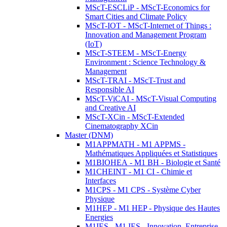
MScT-ESCLiP - MScT-Economics for
Smart Cities and Climate Policy
MScT-IOT - MScT-Internet of Things :
Innovation and Management Program
(IoT)
MScT-STEEM - MScT-Energy
Environment : Science Technology &
Management
MScT-TRAI - MScT-Trust and
Responsible AI
MScT-ViCAI - MScT-Visual Computing
and Creative AI
MScT-XCin - MScT-Extended
Cinematography XCin
Master (DNM)
M1APPMATH - M1 APPMS -
Mathématiques Appliquées et Statistiques
M1BIOHEA - M1 BH - Biologie et Santé
M1CHEINT - M1 CI - Chimie et
Interfaces
M1CPS - M1 CPS - Système Cyber
Physique
M1HEP - M1 HEP - Physique des Hautes
Energies
M1IES - M1 IES - Innovation, Entreprise