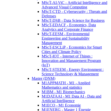
MScT-AI-ViC - Artificial Intelligence and
Advanced Visual Computing
MScT-CTD - Cybersecurity : Threats and
Defenses
MScT-DSB - Data Science for Business
MScT-EDACF - Economics, Data
Analytics and Corporate Finance
MScT-EESM - Environmental
Engineering and Sustainability
Management
MScT-ESCLiP - Economics for Smart
Cities and Climate Policy
MScT-IOT - Internet of Things :
Innovation and Management Program
(IoT)
MScT-STEEM - Energy Environment :
Science Technology & Management
Master (DNM)
M1APPMATH - M1 - Applied
Mathematics and statistics
M1BM - M1 Biomechanics
M1DATAAI - M1 Data AI - Data and
Artificial Intelligence
M1ECO - M1 Economie
M1ENERG - Master 1 Énergie