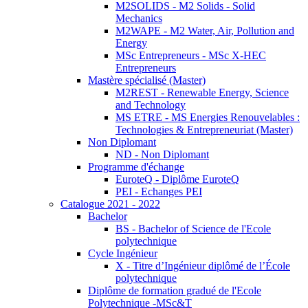
M2SOLIDS - M2 Solids - Solid
Mechanics
M2WAPE - M2 Water, Air, Pollution and
Energy
MSc Entrepreneurs - MSc X-HEC
Entrepreneurs
Mastère spécialisé (Master)
M2REST - Renewable Energy, Science
and Technology
MS ETRE - MS Energies Renouvelables :
Technologies & Entrepreneuriat (Master)
Non Diplomant
ND - Non Diplomant
Programme d'échange
EuroteQ - Diplôme EuroteQ
PEI - Echanges PEI
Catalogue 2021 - 2022
Bachelor
BS - Bachelor of Science de l'Ecole
polytechnique
Cycle Ingénieur
X - Titre d’Ingénieur diplômé de l’École
polytechnique
Diplôme de formation gradué de l'Ecole
Polytechnique -MSc&T