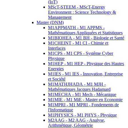
(IoT)
MScT-STEEM - MScT-Energy
Environment : Science Technology &
Management
Master (DNM)
M1APPMATH - M1 APPMS -
Mathématiques Appliquées et Statistiques
M1BIOHEA - M1 BH - Biologie et Santé
M1CHEINT - M1 CI - Chimie et
Interfaces
M1CPS - M1 CPS - Système Cyber
Physique
M1HEP - M1 HEP - Physique des Hautes
Energies
M1IES - M1 IES - Innovation, Entreprise
et Société
M1MATHJHADA - M1 MJH -
Mathématiques Jacques Hadamard
M1MECHA - M1 Mech - Mécanique
M1MIE - M1 MiE - Master en Economie
M1MPRI - M1 MPRI - Fondements de
l'Informatique
M1PHYSICS - M1 PHYS - Physique
M2AAG - M2 AAG - Analyse,
Arithmétique, Géométrie