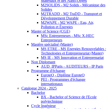
Matériaux et des Nano-Objets
M2SOLIDS - M2 Solids - Mécanique des
Solides
M2TRADD - M2 TraDD - Transport et
Développement Durable
M2WAPE - M2 WAPE - Eau, Air,
Pollution et Énergies
Master of Science (CGE)
MSc Entrepreneurs - MSc X-HEC
Entrepreneurs
Mastère spécialisé (Master)
MS ETRE - MS Energies Renouvelables :
Technologies et Entrepreneuriat (Master)
MS IE - MS Innovation et Entreprenariat
Non Diplomant
AUD_IPParis - AUDITEURS - IP Paris
Programme d'échange
EuroteQ - Diplôme EuroteQ
PEI - Programmes d'échange
internationaux
Catalogue 2024 - 2025
Bachelor
BX - Bachelor of Science de l'Ecole
polytechnique
Cycle Ingénieur