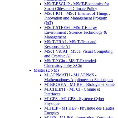
MScT-ESCLiP - MScT-Economics for
Smart Cities and Climate Policy
MScT-IOT - MScT-Internet of Things :
Innovation and Management Program
(IoT)
MScT-STEEM - MScT-Energy
Environment : Science Technology &
Management
MScT-TRAI - MScT-Trust and
Responsible AI
MScT-ViCAI - MScT-Visual Computing
and Creative AI
MScT-XCin - MScT-Extended
Cinematography XCin
Master (DNM)
M1APPMATH - M1 APPMS -
Mathématiques Appliquées et Statistiques
M1BIOHEA - M1 BH - Biologie et Santé
M1CHEINT - M1 CI - Chimie et
Interfaces
M1CPS - M1 CPS - Système Cyber
Physique
M1HEP - M1 HEP - Physique des Hautes
Energies
M1IES - M1 IES - Innovation, Entreprise