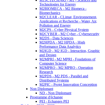
M1SCTECHNRJ - M1 - Sciences and
Technologies for Energy
M2BIOMECA - M2 Biomeca -
Biomechanics
M2CLEAR - CLimat, Environnement,
Applications et Recherche - Water, Air,
Pollution and Energy
M2CPS - Cyber Physical System
M2CYBER - M2 Cyber - Cybersecurity
M2DS - Data Sciences
M2HPDA - M2 HPDA - High
Performance Data Analytics
M2IGD - M2 IGD - Interaction, Graphic
and Design
M2MPRI - M2 MPRI - Foudations of
Computer Science
M2MPRO - M2 MPRO - Operation
Research
M2PDS - M2 PDS - Parallel and
Distributed Systems
M2PIC - Projet Innovation Conception
Non Diplomant
ND - Non Diplomant
Programme d'échange
PEI - Echanges PEI