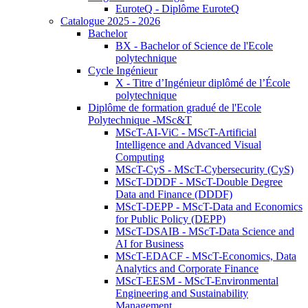
EuroteQ - Diplôme EuroteQ
Catalogue 2025 - 2026
Bachelor
BX - Bachelor of Science de l'Ecole
polytechnique
Cycle Ingénieur
X - Titre d’Ingénieur diplômé de l’École
polytechnique
Diplôme de formation gradué de l'Ecole
Polytechnique -MSc&T
MScT-AI-ViC - MScT-Artificial
Intelligence and Advanced Visual
Computing
MScT-CyS - MScT-Cybersecurity (CyS)
MScT-DDDF - MScT-Double Degree
Data and Finance (DDDF)
MScT-DEPP - MScT-Data and Economics
for Public Policy (DEPP)
MScT-DSAIB - MScT-Data Science and
AI for Business
MScT-EDACF - MScT-Economics, Data
Analytics and Corporate Finance
MScT-EESM - MScT-Environmental
Engineering and Sustainability
Management