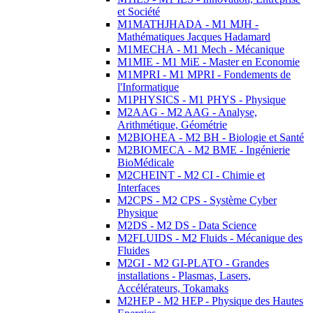
et Société
M1MATHJHADA - M1 MJH -
Mathématiques Jacques Hadamard
M1MECHA - M1 Mech - Mécanique
M1MIE - M1 MiE - Master en Economie
M1MPRI - M1 MPRI - Fondements de
l'Informatique
M1PHYSICS - M1 PHYS - Physique
M2AAG - M2 AAG - Analyse,
Arithmétique, Géométrie
M2BIOHEA - M2 BH - Biologie et Santé
M2BIOMECA - M2 BME - Ingénierie
BioMédicale
M2CHEINT - M2 CI - Chimie et
Interfaces
M2CPS - M2 CPS - Système Cyber
Physique
M2DS - M2 DS - Data Science
M2FLUIDS - M2 Fluids - Mécanique des
Fluides
M2GI - M2 GI-PLATO - Grandes
installations - Plasmas, Lasers,
Accélérateurs, Tokamaks
M2HEP - M2 HEP - Physique des Hautes