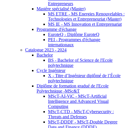
Entrepreneurs
Mastère spécialisé (Master)
MS ETRE - MS Energies Renouvelables :
Technologies et Entrepreneuriat (Master)
MS IE - MS Innovation et Entreprenariat
Programme d'échange
EuroteQ - Diplôme EuroteQ
PEI - Programmes d'échange
internationaux
Catalogue 2023 - 2024
Bachelor
BS - Bachelor of Science de l'Ecole
polytechnique
Cycle Ingénieur
X - Titre d’Ingénieur diplômé de l’École
polytechnique
Diplôme de formation gradué de l'Ecole
Polytechnique -MSc&T
MScT-AI-ViC - MScT-Artificial
Intelligence and Advanced Visual
Computing
MScT-CTD - MScT-Cybersecurity :
Threats and Defenses
MScT-DDDF - MScT-Double Degree
Data and Finance (DDDF)