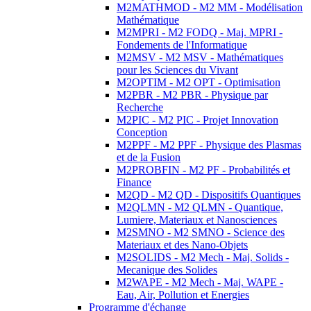
M2MATHMOD - M2 MM - Modélisation
Mathématique
M2MPRI - M2 FODQ - Maj. MPRI -
Fondements de l'Informatique
M2MSV - M2 MSV - Mathématiques
pour les Sciences du Vivant
M2OPTIM - M2 OPT - Optimisation
M2PBR - M2 PBR - Physique par
Recherche
M2PIC - M2 PIC - Projet Innovation
Conception
M2PPF - M2 PPF - Physique des Plasmas
et de la Fusion
M2PROBFIN - M2 PF - Probabilités et
Finance
M2QD - M2 QD - Dispositifs Quantiques
M2QLMN - M2 QLMN - Quantique,
Lumiere, Materiaux et Nanosciences
M2SMNO - M2 SMNO - Science des
Materiaux et des Nano-Objets
M2SOLIDS - M2 Mech - Maj. Solids -
Mecanique des Solides
M2WAPE - M2 Mech - Maj. WAPE -
Eau, Air, Pollution et Energies
Programme d'échange