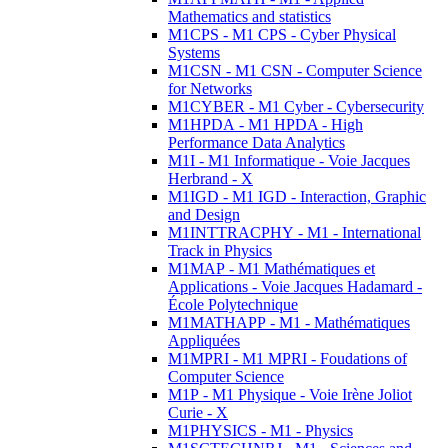
Mathematics and statistics
M1CPS - M1 CPS - Cyber Physical
Systems
M1CSN - M1 CSN - Computer Science
for Networks
M1CYBER - M1 Cyber - Cybersecurity
M1HPDA - M1 HPDA - High
Performance Data Analytics
M1I - M1 Informatique - Voie Jacques
Herbrand - X
M1IGD - M1 IGD - Interaction, Graphic
and Design
M1INTTRACPHY - M1 - International
Track in Physics
M1MAP - M1 Mathématiques et
Applications - Voie Jacques Hadamard -
École Polytechnique
M1MATHAPP - M1 - Mathématiques
Appliquées
M1MPRI - M1 MPRI - Foudations of
Computer Science
M1P - M1 Physique - Voie Irène Joliot
Curie - X
M1PHYSICS - M1 - Physics