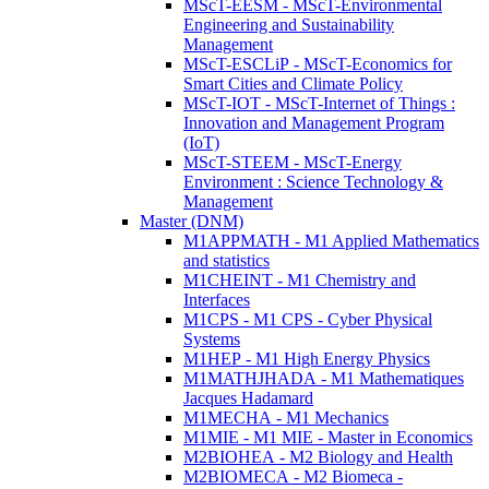
MScT-EESM - MScT-Environmental
Engineering and Sustainability
Management
MScT-ESCLiP - MScT-Economics for
Smart Cities and Climate Policy
MScT-IOT - MScT-Internet of Things :
Innovation and Management Program
(IoT)
MScT-STEEM - MScT-Energy
Environment : Science Technology &
Management
Master (DNM)
M1APPMATH - M1 Applied Mathematics
and statistics
M1CHEINT - M1 Chemistry and
Interfaces
M1CPS - M1 CPS - Cyber Physical
Systems
M1HEP - M1 High Energy Physics
M1MATHJHADA - M1 Mathematiques
Jacques Hadamard
M1MECHA - M1 Mechanics
M1MIE - M1 MIE - Master in Economics
M2BIOHEA - M2 Biology and Health
M2BIOMECA - M2 Biomeca -