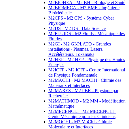
M2BIOHEA - M2 BH - Biologie et Santé
M2BIOMECA - M2 BME - Ingénierie
BioMédicale
M2CPS - M2 CPS - Système Cyber
Physique
M2DS - M2 DS - Data Science
M2FLUIDS - M2 Fluids - Mécanique des
Fluides
M2GI - M2 GI-PLATO - Grandes
installations - Plasmas, Lasers,
Accélérateurs, Tokamaks
M2HEP - M2 HEP - Physique des Hautes
Energies
M2ICFP - M2 ICFP - Centre International
de Physique Fondamentale
M2MACHI - M2 MACHI - Chimie des
Matériaux et Interfaces
M2MARES - M2 PBR - Physique par
Recherche
M2MATHMOD - M2 MM - Modélisation
Mathématique
M2MECENCLI - M2 MECENCLI -
Génie Mécanique pour les Cliniciens
M2MOCHI - M2 MoChI - Chimie
Moléculaire et Interfaces