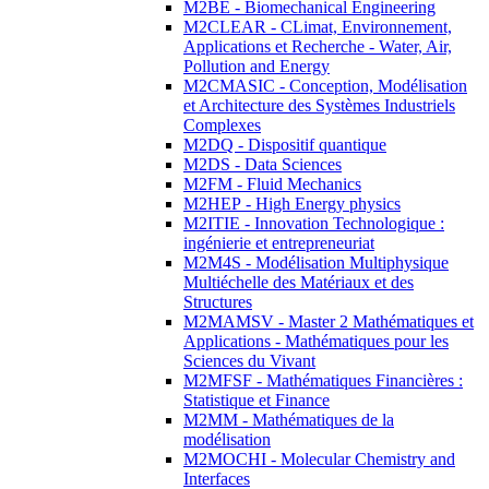
M2BE - Biomechanical Engineering
M2CLEAR - CLimat, Environnement,
Applications et Recherche - Water, Air,
Pollution and Energy
M2CMASIC - Conception, Modélisation
et Architecture des Systèmes Industriels
Complexes
M2DQ - Dispositif quantique
M2DS - Data Sciences
M2FM - Fluid Mechanics
M2HEP - High Energy physics
M2ITIE - Innovation Technologique :
ingénierie et entrepreneuriat
M2M4S - Modélisation Multiphysique
Multiéchelle des Matériaux et des
Structures
M2MAMSV - Master 2 Mathématiques et
Applications - Mathématiques pour les
Sciences du Vivant
M2MFSF - Mathématiques Financières :
Statistique et Finance
M2MM - Mathématiques de la
modélisation
M2MOCHI - Molecular Chemistry and
Interfaces