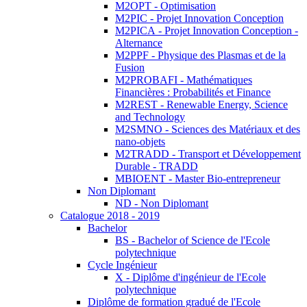
M2OPT - Optimisation
M2PIC - Projet Innovation Conception
M2PICA - Projet Innovation Conception -
Alternance
M2PPF - Physique des Plasmas et de la
Fusion
M2PROBAFI - Mathématiques
Financières : Probabilités et Finance
M2REST - Renewable Energy, Science
and Technology
M2SMNO - Sciences des Matériaux et des
nano-objets
M2TRADD - Transport et Développement
Durable - TRADD
MBIOENT - Master Bio-entrepreneur
Non Diplomant
ND - Non Diplomant
Catalogue 2018 - 2019
Bachelor
BS - Bachelor of Science de l'Ecole
polytechnique
Cycle Ingénieur
X - Diplôme d'ingénieur de l'Ecole
polytechnique
Diplôme de formation gradué de l'Ecole