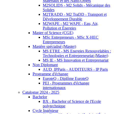
Matériaux et des Nano-Objets
M2SOLIDS - M2 Solids - Mécanique des
Solides
M2TRADD - M2 TraDD - Transport et
Développement Durable
M2WAPE - M2 WAPE - Eau, Air,
Pollution et Énergies
Master of Science (CGE)
MSc Entrepreneurs - MSc X-HEC
Entrepreneurs
Mastère spécialisé (Master)
MS ETRE - MS Energies Renouvelables :
Technologies et Entrepreneuriat (Master)
MS IE - MS Innovation et Entreprenariat
Non Diplomant
AUD_IPParis - AUDITEURS - IP Paris
Programme d'échange
EuroteQ - Diplôme EuroteQ
PEI - Programmes d'échange
internationaux
Catalogue 2024 - 2025
Bachelor
BX - Bachelor of Science de l'Ecole
polytechnique
Cycle Ingénieur