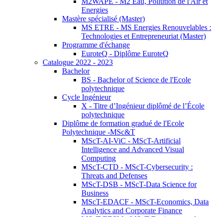
M2WAPE - M2 Eau, Pollution de l'Air et
Energies
Mastère spécialisé (Master)
MS ETRE - MS Energies Renouvelables :
Technologies et Entrepreneuriat (Master)
Programme d'échange
EuroteQ - Diplôme EuroteQ
Catalogue 2022 - 2023
Bachelor
BS - Bachelor of Science de l'Ecole
polytechnique
Cycle Ingénieur
X - Titre d’Ingénieur diplômé de l’École
polytechnique
Diplôme de formation gradué de l'Ecole
Polytechnique -MSc&T
MScT-AI-ViC - MScT-Artificial
Intelligence and Advanced Visual
Computing
MScT-CTD - MScT-Cybersecurity :
Threats and Defenses
MScT-DSB - MScT-Data Science for
Business
MScT-EDACF - MScT-Economics, Data
Analytics and Corporate Finance