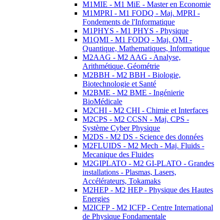
M1MIE - M1 MiE - Master en Economie
M1MPRI - M1 FODQ - Maj. MPRI -
Fondements de l'Informatique
M1PHYS - M1 PHYS - Physique
M1QMI - M1 FODQ - Maj. QMI -
Quantique, Mathematiques, Informatique
M2AAG - M2 AAG - Analyse,
Arithmétique, Géométrie
M2BBH - M2 BBH - Biologie,
Biotechnologie et Santé
M2BME - M2 BME - Ingénierie
BioMédicale
M2CHI - M2 CHI - Chimie et Interfaces
M2CPS - M2 CCSN - Maj. CPS -
Système Cyber Physique
M2DS - M2 DS - Science des données
M2FLUIDS - M2 Mech - Maj. Fluids -
Mecanique des Fluides
M2GIPLATO - M2 GI-PLATO - Grandes
installations - Plasmas, Lasers,
Accélérateurs, Tokamaks
M2HEP - M2 HEP - Physique des Hautes
Energies
M2ICFP - M2 ICFP - Centre International
de Physique Fondamentale