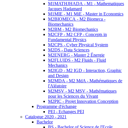
M1MATHJHADA - M1 - Mathematiques
Jacques Hadamard
M1MIE - M1 MiE - Master in Economics
M2BIOMECA - M2 Biomeca -
Biomechanics
M2BM - M2 Biomechanics
M2CFP - M2 CFP - Concepts in
Fundamental Physics
M2CPS - Cyber Physical System
M2DS - Data Sciences
M2ENERG - Master 2 Énergie
M2FLUIDS - M2 Fluids - Fluid
Mechanics
M2IGD - M2 IGD - Interaction, Graphic
and Design
M2MDA - M2 MdA - Mathématiques de
l'Aléatoire
M2MSV - M2 MSV - Mathématiques
pour les Sciences du Vivant
M2PIC - Projet Innovation Conception
Programme d'échange
PEI - Echanges PEI
Catalogue 2020 - 2021
Bachelor
BS - Bachelor of Science de l'Ecole