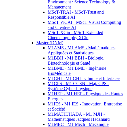
Environment : Science Technology &
Management
MScT-TRAI - MScT-Trust and
Responsible AI
MScT-ViCAI - MScT-Visual Computing
and Creative AI
MScT-XCin - MScT-Extended
Cinematography XCin
Master (DNM)
M1AMS - M1 AMS - Mathématiques
Appliquées et Statistiques
M1BBH - M1 BBH - Biologie,
Biotechnologie et Santé
M1BME - M1 BME - Ingénierie
BioMédicale
M1CHI - M1 CHI - Chimie et Interfaces
M1CPS - M1 CCSN - Maj. CPS -
Système Cyber Physique
M1HEP - M1 HEP - Physique des Hautes
Energies
M1IES - M1 IES - Innovation, Entreprise
et Société
M1MATHJHADA - M1 MJH -
Mathematiques Jacques Hadamard
M1MEC - M1 Mech - Mecanique