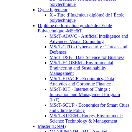
polytechnique
Cycle Ingénieur
X - Titre d’Ingénieur diplômé de l’École
polytechnique
Diplôme de formation gradué de l'Ecole
Polytechnique -MSc&T
MScT-AIAVC - Artificial Intelligence and
Advanced Visual Computing
MScT-CTD - Cybersecurity : Threats and
Defenses
MScT-DSB - Data Science for Business
MScT-ECOSEM - Environmental
Engineering and Sustainability
Management
MScT-EDACF - Economics, Data
Analytics and Corporate Finance
MScT-IOT - Internet of Things :
Innovation and Management Program
(IoT)
MScT-SCUP - Economics for Smart Cities
and Climate Policy
MScT-STEEM - Energy Environment :
Science Technology & Management
Master (DNM)
M1APPMATH - M1 - Applied