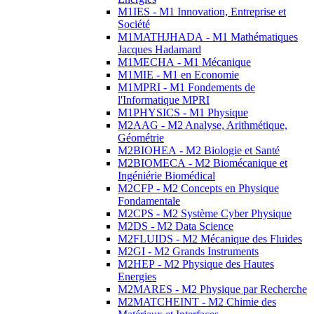
M1IES - M1 Innovation, Entreprise et
Société
M1MATHJHADA - M1 Mathématiques
Jacques Hadamard
M1MECHA - M1 Mécanique
M1MIE - M1 en Economie
M1MPRI - M1 Fondements de
l'Informatique MPRI
M1PHYSICS - M1 Physique
M2AAG - M2 Analyse, Arithmétique,
Géométrie
M2BIOHEA - M2 Biologie et Santé
M2BIOMECA - M2 Biomécanique et
Ingéniérie Biomédical
M2CFP - M2 Concepts en Physique
Fondamentale
M2CPS - M2 Système Cyber Physique
M2DS - M2 Data Science
M2FLUIDS - M2 Mécanique des Fluides
M2GI - M2 Grands Instruments
M2HEP - M2 Physique des Hautes
Energies
M2MARES - M2 Physique par Recherche
M2MATCHEINT - M2 Chimie des