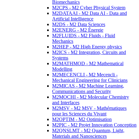
Biomechanics
M2CPS - M2 Cyber Physical System
M2DATAAI - M2 Data AI - Data and
Artificial Intelligence
M2DS - M2 Data Sciences
M2ENERG - M2 Énergie
M2FLUIDS - M2 Fluids - Fluid
Mechanics
M2HEP - M2 High Energy physics
M2ICS - M2 Integration, Circuits and
Systems
M2MATHMOD - M2 Mathematical
Modelling
M2MECENCLI - M2 Mecencli -
Mechanical Engineering for Clinicians
M2MICAS - M2 Machine Learning,
Communications and Security
M2MOCHI - M2 Molecular Chemistry
and Interfaces
M2MSV - M2 MSV - Mathématiques
pour les Sciences du Vivant
M2OPTIM - M2 Optimisation
M2PIC - M2 Projet Innovation Conception
M2QNSLMT - M2 Quantum, Light,
Materials and Nanosciences