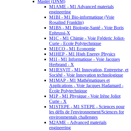
Master (DNM)
M1AME - M1 Advanced materials
engineering
M1BI - M1 Bio-informatique (Voie
Rosalind Franklin)
M1BS - M1 Biologie-Santé - Voie Boris
Ephrussi-X
M1C - M1 Chimie - Voie Fréderic Joliot-
Curie - Ecole Polytechnique
M1ECO - M1 Economie
M1HEP - M1 High Energy Physics
M1I - M1 Informatique - Voie Jacques
Herbrand - X
M1IESVIT - M1 Innovation, Entreprise, et
Société - Voie Innovation technologique
M1MAP - M1 Mathématiques et
Applications - Voie Jacques Hadamard -
École Polytechnique
M1P - M1 Physique - Voie Irène Joliot
Curie - X
M1STEPE - M1 STEPE - Sciences pour
les défis de l'environnement/Sciences for
environmentals challenges
M2AME - Advanced materials
engineering