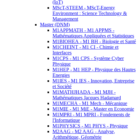
(IoT)
MScT-STEEM - MScT-Energy
Environment : Science Technology &
Management
Master (DNM)
M1APPMATH - M1 APPMS -
Mathématiques Appliquées et Statistiques
M1BIOHEA - M1 BH - Biologie et Santé
M1CHEINT - M1 CI - Chimie et
Interfaces
M1CPS - M1 CPS - Système Cyber
Physique
M1HEP - M1 HEP - Physique des Hautes
Energies
M1IES - M1 IES - Innovation, Entreprise
et Société
M1MATHJHADA - M1 MJH -
Mathématiques Jacques Hadamard
M1MECHA - M1 Mech - Mécanique
M1MIE - M1 MiE - Master en Economie
M1MPRI - M1 MPRI - Fondements de
l'Informatique
M1PHYSICS - M1 PHYS - Physique
M2AAG - M2 AAG - Analyse,
Arithmétique, Géométrie