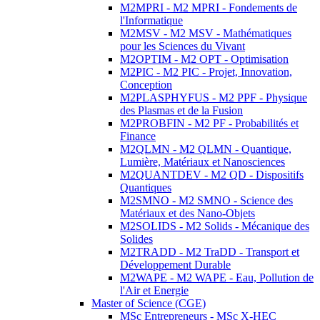
M2MPRI - M2 MPRI - Fondements de
l'Informatique
M2MSV - M2 MSV - Mathématiques
pour les Sciences du Vivant
M2OPTIM - M2 OPT - Optimisation
M2PIC - M2 PIC - Projet, Innovation,
Conception
M2PLASPHYFUS - M2 PPF - Physique
des Plasmas et de la Fusion
M2PROBFIN - M2 PF - Probabilités et
Finance
M2QLMN - M2 QLMN - Quantique,
Lumière, Matériaux et Nanosciences
M2QUANTDEV - M2 QD - Dispositifs
Quantiques
M2SMNO - M2 SMNO - Science des
Matériaux et des Nano-Objets
M2SOLIDS - M2 Solids - Mécanique des
Solides
M2TRADD - M2 TraDD - Transport et
Développement Durable
M2WAPE - M2 WAPE - Eau, Pollution de
l'Air et Energie
Master of Science (CGE)
MSc Entrepreneurs - MSc X-HEC