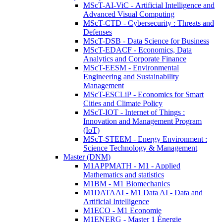
MScT-AI-ViC - Artificial Intelligence and
Advanced Visual Computing
MScT-CTD - Cybersecurity : Threats and
Defenses
MScT-DSB - Data Science for Business
MScT-EDACF - Economics, Data
Analytics and Corporate Finance
MScT-EESM - Environmental
Engineering and Sustainability
Management
MScT-ESCLiP - Economics for Smart
Cities and Climate Policy
MScT-IOT - Internet of Things :
Innovation and Management Program
(IoT)
MScT-STEEM - Energy Environment :
Science Technology & Management
Master (DNM)
M1APPMATH - M1 - Applied
Mathematics and statistics
M1BM - M1 Biomechanics
M1DATAAI - M1 Data AI - Data and
Artificial Intelligence
M1ECO - M1 Economie
M1ENERG - Master 1 Énergie