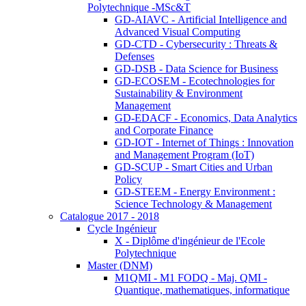
Polytechnique -MSc&T
GD-AIAVC - Artificial Intelligence and
Advanced Visual Computing
GD-CTD - Cybersecurity : Threats &
Defenses
GD-DSB - Data Science for Business
GD-ECOSEM - Ecotechnologies for
Sustainability & Environment
Management
GD-EDACF - Economics, Data Analytics
and Corporate Finance
GD-IOT - Internet of Things : Innovation
and Management Program (IoT)
GD-SCUP - Smart Cities and Urban
Policy
GD-STEEM - Energy Environment :
Science Technology & Management
Catalogue 2017 - 2018
Cycle Ingénieur
X - Diplôme d'ingénieur de l'Ecole
Polytechnique
Master (DNM)
M1QMI - M1 FODQ - Maj. QMI -
Quantique, mathematiques, informatique