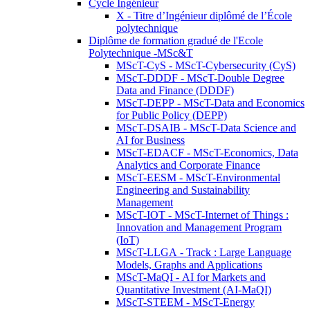
Cycle Ingénieur
X - Titre d’Ingénieur diplômé de l’École
polytechnique
Diplôme de formation gradué de l'Ecole
Polytechnique -MSc&T
MScT-CyS - MScT-Cybersecurity (CyS)
MScT-DDDF - MScT-Double Degree
Data and Finance (DDDF)
MScT-DEPP - MScT-Data and Economics
for Public Policy (DEPP)
MScT-DSAIB - MScT-Data Science and
AI for Business
MScT-EDACF - MScT-Economics, Data
Analytics and Corporate Finance
MScT-EESM - MScT-Environmental
Engineering and Sustainability
Management
MScT-IOT - MScT-Internet of Things :
Innovation and Management Program
(IoT)
MScT-LLGA - Track : Large Language
Models, Graphs and Applications
MScT-MaQI - AI for Markets and
Quantitative Investment (AI-MaQI)
MScT-STEEM - MScT-Energy