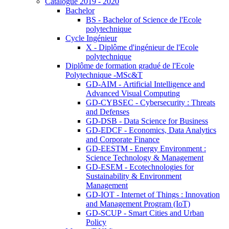
Catalogue 2019 - 2020
Bachelor
BS - Bachelor of Science de l'Ecole
polytechnique
Cycle Ingénieur
X - Diplôme d'ingénieur de l'Ecole
polytechnique
Diplôme de formation gradué de l'Ecole
Polytechnique -MSc&T
GD-AIM - Artificial Intelligence and
Advanced Visual Computing
GD-CYBSEC - Cybersecurity : Threats
and Defenses
GD-DSB - Data Science for Business
GD-EDCF - Economics, Data Analytics
and Corporate Finance
GD-EESTM - Energy Environment :
Science Technology & Management
GD-ESEM - Ecotechnologies for
Sustainability & Environment
Management
GD-IOT - Internet of Things : Innovation
and Management Program (IoT)
GD-SCUP - Smart Cities and Urban
Policy