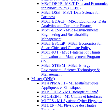
MScT-DEPP - MScT-Data and Economics
for Public Policy (DEPP)
MScT-DSB - MScT-Data Science for
Business
MScT-EDACF - MScT-Economics, Data
Analytics and Corporate Finance
MScT-EESM - MScT-Environmental
Engineering and Sustainability
Management
MScT-ESCLiP - MScT-Economics for
Smart Cities and Climate Policy
MScT-IOT - MScT-Internet of Things :
Innovation and Management Program
(IoT)
MScT-STEEM - MScT-Energy
Environment : Science Technology &
Management
Master (DNM)
M1APPMATH - M1 Mathématiques
Appliquées et Statistiques
M1BIOHEA - M1 Biologie et Santé
M1CHEINT - M1 Chimie et Interfaces
M1CPS - M1 Système Cyber Physique
M1HEP - M1 Physique des Hautes
Energies