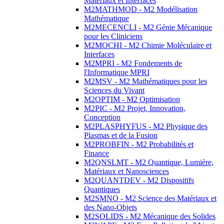
Matériaux et Interfaces
M2MATHMOD - M2 Modélisation
Mathématique
M2MECENCLI - M2 Génie Mécanique
pour les Cliniciens
M2MOCHI - M2 Chimie Moléculaire et
Interfaces
M2MPRI - M2 Fondements de
l'Informatique MPRI
M2MSV - M2 Mathématiques pour les
Sciences du Vivant
M2OPTIM - M2 Optimisation
M2PIC - M2 Projet, Innovation,
Conception
M2PLASPHYFUS - M2 Physique des
Plasmas et de la Fusion
M2PROBFIN - M2 Probabilités et
Finance
M2QNSLMT - M2 Quantique, Lumière,
Matériaux et Nanosciences
M2QUANTDEV - M2 Dispositifs
Quantiques
M2SMNO - M2 Science des Matériaux et
des Nano-Objets
M2SOLIDS - M2 Mécanique des Solides