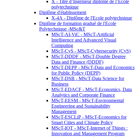
X - Titre d’Ingénieur diplômé de l’École
polytechnique
Diplôme d'établissement
X-4A - Diplôme de l'Ecole polytechnique
Diplôme de formation gradué de l'Ecole
Polytechnique -MSc&T
MScT-AI-ViC - MScT-Artificial
Intelligence and Advanced Visual
Computing
MScT-CyS - MScT-Cybersecurity (CyS)
MScT-DDDF - MScT-Double Degree
Data and Finance (DDDF)
MScT-DEPP - MScT-Data and Economics
for Public Policy (DEPP)
MScT-DSB - MScT-Data Science for
Business
MScT-EDACF - MScT-Economics, Data
Analytics and Corporate Finance
MScT-EESM - MScT-Environmental
Engineering and Sustainability
Management
MScT-ESCLiP - MScT-Economics for
Smart Cities and Climate Policy
MScT-IOT - MScT-Internet of Things :
Innovation and Management Program