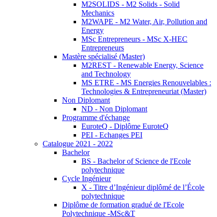
M2SOLIDS - M2 Solids - Solid
Mechanics
M2WAPE - M2 Water, Air, Pollution and
Energy
MSc Entrepreneurs - MSc X-HEC
Entrepreneurs
Mastère spécialisé (Master)
M2REST - Renewable Energy, Science
and Technology
MS ETRE - MS Energies Renouvelables :
Technologies & Entrepreneuriat (Master)
Non Diplomant
ND - Non Diplomant
Programme d'échange
EuroteQ - Diplôme EuroteQ
PEI - Echanges PEI
Catalogue 2021 - 2022
Bachelor
BS - Bachelor of Science de l'Ecole
polytechnique
Cycle Ingénieur
X - Titre d’Ingénieur diplômé de l’École
polytechnique
Diplôme de formation gradué de l'Ecole
Polytechnique -MSc&T