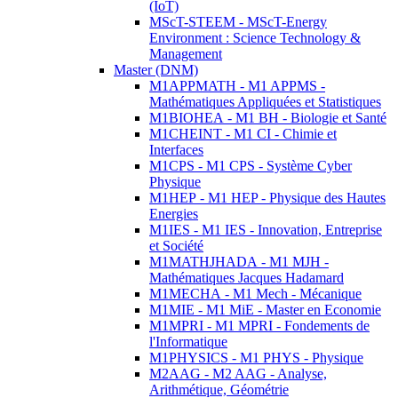
(IoT)
MScT-STEEM - MScT-Energy
Environment : Science Technology &
Management
Master (DNM)
M1APPMATH - M1 APPMS -
Mathématiques Appliquées et Statistiques
M1BIOHEA - M1 BH - Biologie et Santé
M1CHEINT - M1 CI - Chimie et
Interfaces
M1CPS - M1 CPS - Système Cyber
Physique
M1HEP - M1 HEP - Physique des Hautes
Energies
M1IES - M1 IES - Innovation, Entreprise
et Société
M1MATHJHADA - M1 MJH -
Mathématiques Jacques Hadamard
M1MECHA - M1 Mech - Mécanique
M1MIE - M1 MiE - Master en Economie
M1MPRI - M1 MPRI - Fondements de
l'Informatique
M1PHYSICS - M1 PHYS - Physique
M2AAG - M2 AAG - Analyse,
Arithmétique, Géométrie