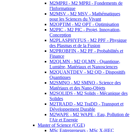
M2MPRI - M2 MPRI - Fondements de
l'Informatique
M2MSV - M2 MSV - Mathématiques
pour les Sciences du Vivant
M2OPTIM - M2 OPT - Optimisation
M2PIC - M2 PIC - Projet, Innovation,
Conception
M2PLASPHYFUS - M2 PPF - Physique
des Plasmas et de la Fusion
M2PROBFIN - M2 PF - Probabilités et
Finance
M2QLMN - M2 QLMN - Quantique,
Lumière, Matériaux et Nanosciences
M2QUANTDEV - M2 QD - Dispositifs
Quantiques
M2SMNO - M2 SMNO - Science des
Matériaux et des Nano-Objets
M2SOLIDS - M2 Solids - Mécanique des
Solides
M2TRADD - M2 TraDD - Transport et
Développement Durable
M2WAPE - M2 WAPE - Eau, Pollution de
l'Air et Energie
Master of Science (CGE)
MSc Entrepreneurs - MSc X-HEC