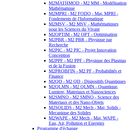
M2MATHMOD - M2 MM - Modélisation
Mathématique
M2MPRI - M2 FODQ - Maj. MPRI -
Fondements de l'Informatique
M2MSV - M2 MSV - Mathématiques
pour les Sciences du Vivant
M2OPTIM - M2 OPT - Optimisation
M2PBR - M2 PBR - Physique par
Recherche
M2PIC - M2 PIC - Projet Innovation
Conception
M2PPF - M2 PPF - Physique des Plasmas
et de la Fusion
M2PROBFIN - M2 PF - Probabilités et
Finance
M2QD - M2 QD - Dispositifs Quantiques
M2QLMN - M2 QLMN - Quantique,
Lumiere, Materiaux et Nanosciences
M2SMNO - M2 SMNO - Science des
Materiaux et des Nano-Objets
M2SOLIDS - M2 Mech - Maj. Solids -
Mecanique des Solides
M2WAPE - M2 Mech - Maj. WAPE -
Eau, Air, Pollution et Energies
Programme d'échange