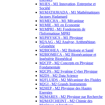
M1IES - M1 Innovation, Entreprise et
Société
M1MATHJHADA - M1 Mathématiques
Jacques Hadamard
M1MECHA - M1 Mécanique
M1MIE - M1 en Economie
M1MPRI - M1 Fondements de
l'Informatique MPRI
M1PHYSICS - M1 Physique
M2AAG - M2 Analyse, Arithmétique,
Géométrie
M2BIOHEA - M2 Biologie et Santé
M2BIOMECA - M2 Biomécanique et
Ingéniérie Biomédical
M2CFP - M2 Concepts en Physique
Fondamentale
M2CPS - M2 Système Cyber Physique
M2DS - M2 Data Science
M2FLUIDS - M2 Mécanique des Fluides
M2GI - M2 Grands Instruments
M2HEP - M2 Physique des Hautes
Energies
M2MARES - M2 Physique par Recherche
M2MATCHEINT - M2 Chimie des