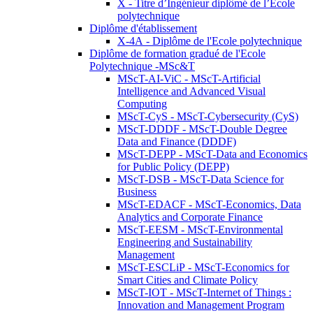
X - Titre d’Ingénieur diplômé de l’École
polytechnique
Diplôme d'établissement
X-4A - Diplôme de l'Ecole polytechnique
Diplôme de formation gradué de l'Ecole
Polytechnique -MSc&T
MScT-AI-ViC - MScT-Artificial
Intelligence and Advanced Visual
Computing
MScT-CyS - MScT-Cybersecurity (CyS)
MScT-DDDF - MScT-Double Degree
Data and Finance (DDDF)
MScT-DEPP - MScT-Data and Economics
for Public Policy (DEPP)
MScT-DSB - MScT-Data Science for
Business
MScT-EDACF - MScT-Economics, Data
Analytics and Corporate Finance
MScT-EESM - MScT-Environmental
Engineering and Sustainability
Management
MScT-ESCLiP - MScT-Economics for
Smart Cities and Climate Policy
MScT-IOT - MScT-Internet of Things :
Innovation and Management Program