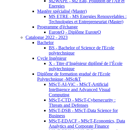
M2WAPE - M2 Eau, Pollution de l'Air et
Energies
Mastère spécialisé (Master)
MS ETRE - MS Energies Renouvelables :
Technologies et Entrepreneuriat (Master)
Programme d'échange
EuroteQ - Diplôme EuroteQ
Catalogue 2022 - 2023
Bachelor
BS - Bachelor of Science de l'Ecole
polytechnique
Cycle Ingénieur
X - Titre d’Ingénieur diplômé de l’École
polytechnique
Diplôme de formation gradué de l'Ecole
Polytechnique -MSc&T
MScT-AI-ViC - MScT-Artificial
Intelligence and Advanced Visual
Computing
MScT-CTD - MScT-Cybersecurity :
Threats and Defenses
MScT-DSB - MScT-Data Science for
Business
MScT-EDACF - MScT-Economics, Data
Analytics and Corporate Finance