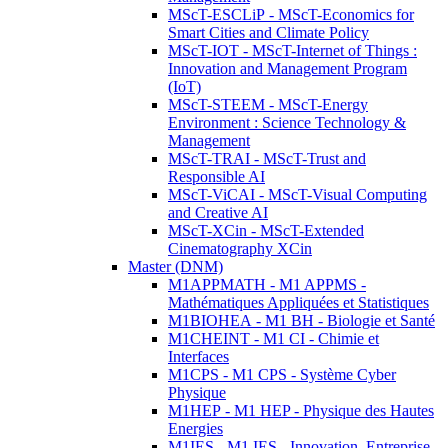
MScT-ESCLiP - MScT-Economics for
Smart Cities and Climate Policy
MScT-IOT - MScT-Internet of Things :
Innovation and Management Program
(IoT)
MScT-STEEM - MScT-Energy
Environment : Science Technology &
Management
MScT-TRAI - MScT-Trust and
Responsible AI
MScT-ViCAI - MScT-Visual Computing
and Creative AI
MScT-XCin - MScT-Extended
Cinematography XCin
Master (DNM)
M1APPMATH - M1 APPMS -
Mathématiques Appliquées et Statistiques
M1BIOHEA - M1 BH - Biologie et Santé
M1CHEINT - M1 CI - Chimie et
Interfaces
M1CPS - M1 CPS - Système Cyber
Physique
M1HEP - M1 HEP - Physique des Hautes
Energies
M1IES - M1 IES - Innovation, Entreprise