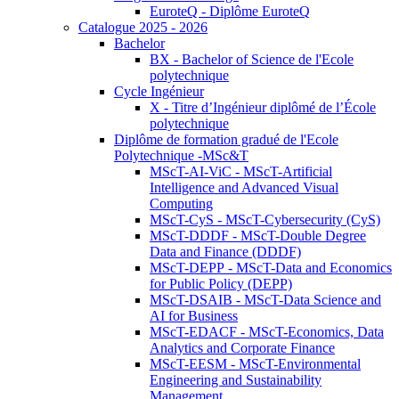
EuroteQ - Diplôme EuroteQ
Catalogue 2025 - 2026
Bachelor
BX - Bachelor of Science de l'Ecole
polytechnique
Cycle Ingénieur
X - Titre d’Ingénieur diplômé de l’École
polytechnique
Diplôme de formation gradué de l'Ecole
Polytechnique -MSc&T
MScT-AI-ViC - MScT-Artificial
Intelligence and Advanced Visual
Computing
MScT-CyS - MScT-Cybersecurity (CyS)
MScT-DDDF - MScT-Double Degree
Data and Finance (DDDF)
MScT-DEPP - MScT-Data and Economics
for Public Policy (DEPP)
MScT-DSAIB - MScT-Data Science and
AI for Business
MScT-EDACF - MScT-Economics, Data
Analytics and Corporate Finance
MScT-EESM - MScT-Environmental
Engineering and Sustainability
Management