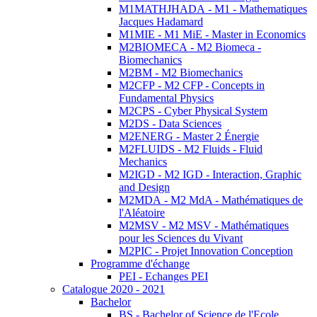
M1MATHJHADA - M1 - Mathematiques
Jacques Hadamard
M1MIE - M1 MiE - Master in Economics
M2BIOMECA - M2 Biomeca -
Biomechanics
M2BM - M2 Biomechanics
M2CFP - M2 CFP - Concepts in
Fundamental Physics
M2CPS - Cyber Physical System
M2DS - Data Sciences
M2ENERG - Master 2 Énergie
M2FLUIDS - M2 Fluids - Fluid
Mechanics
M2IGD - M2 IGD - Interaction, Graphic
and Design
M2MDA - M2 MdA - Mathématiques de
l'Aléatoire
M2MSV - M2 MSV - Mathématiques
pour les Sciences du Vivant
M2PIC - Projet Innovation Conception
Programme d'échange
PEI - Echanges PEI
Catalogue 2020 - 2021
Bachelor
BS - Bachelor of Science de l'Ecole