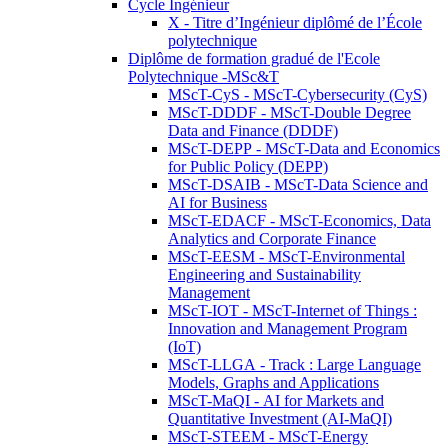
Cycle Ingénieur
X - Titre d’Ingénieur diplômé de l’École
polytechnique
Diplôme de formation gradué de l'Ecole
Polytechnique -MSc&T
MScT-CyS - MScT-Cybersecurity (CyS)
MScT-DDDF - MScT-Double Degree
Data and Finance (DDDF)
MScT-DEPP - MScT-Data and Economics
for Public Policy (DEPP)
MScT-DSAIB - MScT-Data Science and
AI for Business
MScT-EDACF - MScT-Economics, Data
Analytics and Corporate Finance
MScT-EESM - MScT-Environmental
Engineering and Sustainability
Management
MScT-IOT - MScT-Internet of Things :
Innovation and Management Program
(IoT)
MScT-LLGA - Track : Large Language
Models, Graphs and Applications
MScT-MaQI - AI for Markets and
Quantitative Investment (AI-MaQI)
MScT-STEEM - MScT-Energy