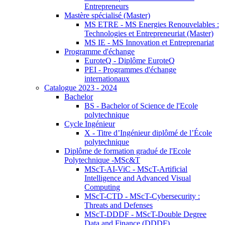
Entrepreneurs
Mastère spécialisé (Master)
MS ETRE - MS Energies Renouvelables :
Technologies et Entrepreneuriat (Master)
MS IE - MS Innovation et Entreprenariat
Programme d'échange
EuroteQ - Diplôme EuroteQ
PEI - Programmes d'échange
internationaux
Catalogue 2023 - 2024
Bachelor
BS - Bachelor of Science de l'Ecole
polytechnique
Cycle Ingénieur
X - Titre d’Ingénieur diplômé de l’École
polytechnique
Diplôme de formation gradué de l'Ecole
Polytechnique -MSc&T
MScT-AI-ViC - MScT-Artificial
Intelligence and Advanced Visual
Computing
MScT-CTD - MScT-Cybersecurity :
Threats and Defenses
MScT-DDDF - MScT-Double Degree
Data and Finance (DDDF)