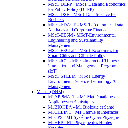
MScT-DEPP - MScT-Data and Economics
for Public Policy (DEPP)
MScT-DSB - MScT-Data Science for
Business
MScT-EDACF - MScT-Economics, Data
Analytics and Corporate Finance
MScT-EESM - MScT-Environmental
Engineering and Sustainability
Management
MScT-ESCLiP - MScT-Economics for
Smart Cities and Climate Policy
MScT-IOT - MScT-Internet of Things :
Innovation and Management Program
(IoT)
MScT-STEEM - MScT-Energy
Environment : Science Technology &
Management
Master (DNM)
M1APPMATH - M1 Mathématiques
Appliquées et Statistiques
M1BIOHEA - M1 Biologie et Santé
M1CHEINT - M1 Chimie et Interfaces
M1CPS - M1 Système Cyber Physique
M1HEP - M1 Physique des Hautes
Energies