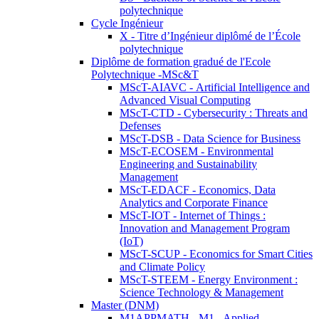
polytechnique
Cycle Ingénieur
X - Titre d’Ingénieur diplômé de l’École
polytechnique
Diplôme de formation gradué de l'Ecole
Polytechnique -MSc&T
MScT-AIAVC - Artificial Intelligence and
Advanced Visual Computing
MScT-CTD - Cybersecurity : Threats and
Defenses
MScT-DSB - Data Science for Business
MScT-ECOSEM - Environmental
Engineering and Sustainability
Management
MScT-EDACF - Economics, Data
Analytics and Corporate Finance
MScT-IOT - Internet of Things :
Innovation and Management Program
(IoT)
MScT-SCUP - Economics for Smart Cities
and Climate Policy
MScT-STEEM - Energy Environment :
Science Technology & Management
Master (DNM)
M1APPMATH - M1 - Applied