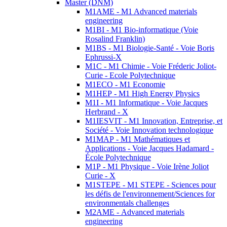
Master (DNM)
M1AME - M1 Advanced materials
engineering
M1BI - M1 Bio-informatique (Voie
Rosalind Franklin)
M1BS - M1 Biologie-Santé - Voie Boris
Ephrussi-X
M1C - M1 Chimie - Voie Fréderic Joliot-
Curie - Ecole Polytechnique
M1ECO - M1 Economie
M1HEP - M1 High Energy Physics
M1I - M1 Informatique - Voie Jacques
Herbrand - X
M1IESVIT - M1 Innovation, Entreprise, et
Société - Voie Innovation technologique
M1MAP - M1 Mathématiques et
Applications - Voie Jacques Hadamard -
École Polytechnique
M1P - M1 Physique - Voie Irène Joliot
Curie - X
M1STEPE - M1 STEPE - Sciences pour
les défis de l'environnement/Sciences for
environmentals challenges
M2AME - Advanced materials
engineering