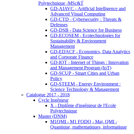
Polytechnique -MSc&T
GD-AIAVC - Artificial Intelligence and
Advanced Visual Computing
GD-CTD - Cybersecurity : Threats &
Defenses
GD-DSB - Data Science for Business
GD-ECOSEM - Ecotechnologies for
Sustainability & Environment
Management
GD-EDACF - Economics, Data Analytics
and Corporate Finance
GD-IOT - Internet of Things : Innovation
and Management Program (IoT)
GD-SCUP - Smart Cities and Urban
Policy
GD-STEEM - Energy Environment :
Science Technology & Management
Catalogue 2017 - 2018
Cycle Ingénieur
X - Diplôme d'ingénieur de l'Ecole
Polytechnique
Master (DNM)
M1QMI - M1 FODQ - Maj. QMI -
Quantique, mathematiques, informatique