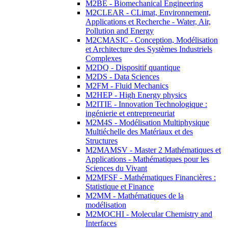
M2BE - Biomechanical Engineering
M2CLEAR - CLimat, Environnement,
Applications et Recherche - Water, Air,
Pollution and Energy
M2CMASIC - Conception, Modélisation
et Architecture des Systèmes Industriels
Complexes
M2DQ - Dispositif quantique
M2DS - Data Sciences
M2FM - Fluid Mechanics
M2HEP - High Energy physics
M2ITIE - Innovation Technologique :
ingénierie et entrepreneuriat
M2M4S - Modélisation Multiphysique
Multiéchelle des Matériaux et des
Structures
M2MAMSV - Master 2 Mathématiques et
Applications - Mathématiques pour les
Sciences du Vivant
M2MFSF - Mathématiques Financières :
Statistique et Finance
M2MM - Mathématiques de la
modélisation
M2MOCHI - Molecular Chemistry and
Interfaces