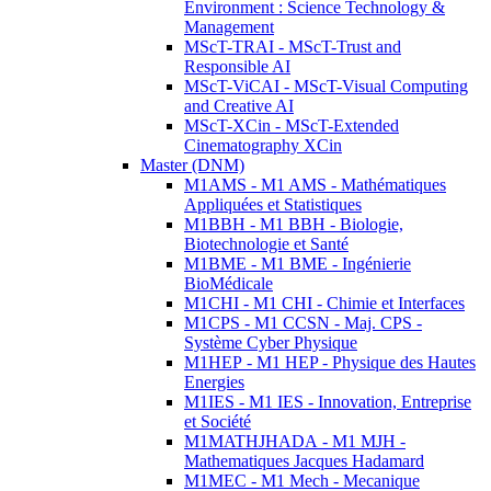
Environment : Science Technology &
Management
MScT-TRAI - MScT-Trust and
Responsible AI
MScT-ViCAI - MScT-Visual Computing
and Creative AI
MScT-XCin - MScT-Extended
Cinematography XCin
Master (DNM)
M1AMS - M1 AMS - Mathématiques
Appliquées et Statistiques
M1BBH - M1 BBH - Biologie,
Biotechnologie et Santé
M1BME - M1 BME - Ingénierie
BioMédicale
M1CHI - M1 CHI - Chimie et Interfaces
M1CPS - M1 CCSN - Maj. CPS -
Système Cyber Physique
M1HEP - M1 HEP - Physique des Hautes
Energies
M1IES - M1 IES - Innovation, Entreprise
et Société
M1MATHJHADA - M1 MJH -
Mathematiques Jacques Hadamard
M1MEC - M1 Mech - Mecanique