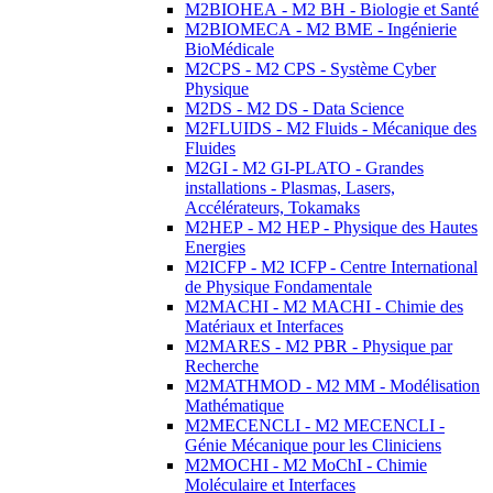
M2BIOHEA - M2 BH - Biologie et Santé
M2BIOMECA - M2 BME - Ingénierie
BioMédicale
M2CPS - M2 CPS - Système Cyber
Physique
M2DS - M2 DS - Data Science
M2FLUIDS - M2 Fluids - Mécanique des
Fluides
M2GI - M2 GI-PLATO - Grandes
installations - Plasmas, Lasers,
Accélérateurs, Tokamaks
M2HEP - M2 HEP - Physique des Hautes
Energies
M2ICFP - M2 ICFP - Centre International
de Physique Fondamentale
M2MACHI - M2 MACHI - Chimie des
Matériaux et Interfaces
M2MARES - M2 PBR - Physique par
Recherche
M2MATHMOD - M2 MM - Modélisation
Mathématique
M2MECENCLI - M2 MECENCLI -
Génie Mécanique pour les Cliniciens
M2MOCHI - M2 MoChI - Chimie
Moléculaire et Interfaces