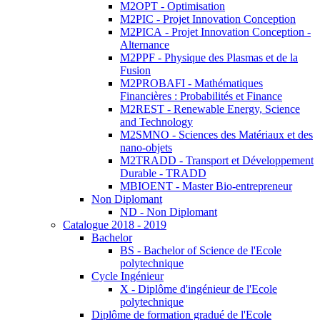
M2OPT - Optimisation
M2PIC - Projet Innovation Conception
M2PICA - Projet Innovation Conception -
Alternance
M2PPF - Physique des Plasmas et de la
Fusion
M2PROBAFI - Mathématiques
Financières : Probabilités et Finance
M2REST - Renewable Energy, Science
and Technology
M2SMNO - Sciences des Matériaux et des
nano-objets
M2TRADD - Transport et Développement
Durable - TRADD
MBIOENT - Master Bio-entrepreneur
Non Diplomant
ND - Non Diplomant
Catalogue 2018 - 2019
Bachelor
BS - Bachelor of Science de l'Ecole
polytechnique
Cycle Ingénieur
X - Diplôme d'ingénieur de l'Ecole
polytechnique
Diplôme de formation gradué de l'Ecole