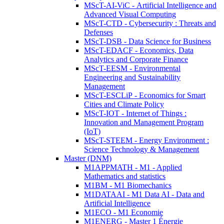
MScT-AI-ViC - Artificial Intelligence and
Advanced Visual Computing
MScT-CTD - Cybersecurity : Threats and
Defenses
MScT-DSB - Data Science for Business
MScT-EDACF - Economics, Data
Analytics and Corporate Finance
MScT-EESM - Environmental
Engineering and Sustainability
Management
MScT-ESCLiP - Economics for Smart
Cities and Climate Policy
MScT-IOT - Internet of Things :
Innovation and Management Program
(IoT)
MScT-STEEM - Energy Environment :
Science Technology & Management
Master (DNM)
M1APPMATH - M1 - Applied
Mathematics and statistics
M1BM - M1 Biomechanics
M1DATAAI - M1 Data AI - Data and
Artificial Intelligence
M1ECO - M1 Economie
M1ENERG - Master 1 Énergie