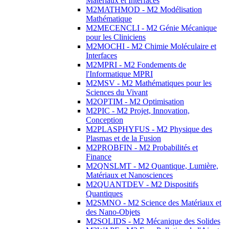
Matériaux et Interfaces
M2MATHMOD - M2 Modélisation
Mathématique
M2MECENCLI - M2 Génie Mécanique
pour les Cliniciens
M2MOCHI - M2 Chimie Moléculaire et
Interfaces
M2MPRI - M2 Fondements de
l'Informatique MPRI
M2MSV - M2 Mathématiques pour les
Sciences du Vivant
M2OPTIM - M2 Optimisation
M2PIC - M2 Projet, Innovation,
Conception
M2PLASPHYFUS - M2 Physique des
Plasmas et de la Fusion
M2PROBFIN - M2 Probabilités et
Finance
M2QNSLMT - M2 Quantique, Lumière,
Matériaux et Nanosciences
M2QUANTDEV - M2 Dispositifs
Quantiques
M2SMNO - M2 Science des Matériaux et
des Nano-Objets
M2SOLIDS - M2 Mécanique des Solides