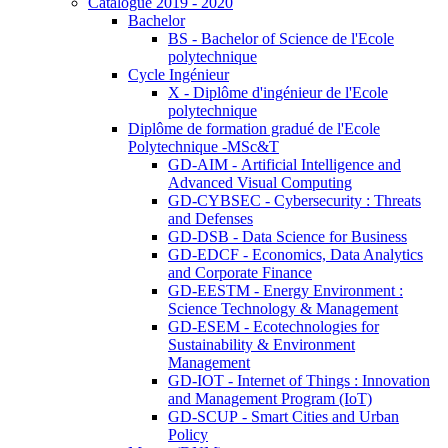
Catalogue 2019 - 2020
Bachelor
BS - Bachelor of Science de l'Ecole
polytechnique
Cycle Ingénieur
X - Diplôme d'ingénieur de l'Ecole
polytechnique
Diplôme de formation gradué de l'Ecole
Polytechnique -MSc&T
GD-AIM - Artificial Intelligence and
Advanced Visual Computing
GD-CYBSEC - Cybersecurity : Threats
and Defenses
GD-DSB - Data Science for Business
GD-EDCF - Economics, Data Analytics
and Corporate Finance
GD-EESTM - Energy Environment :
Science Technology & Management
GD-ESEM - Ecotechnologies for
Sustainability & Environment
Management
GD-IOT - Internet of Things : Innovation
and Management Program (IoT)
GD-SCUP - Smart Cities and Urban
Policy