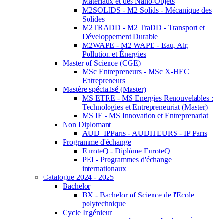
Matériaux et des Nano-Objets
M2SOLIDS - M2 Solids - Mécanique des
Solides
M2TRADD - M2 TraDD - Transport et
Développement Durable
M2WAPE - M2 WAPE - Eau, Air,
Pollution et Énergies
Master of Science (CGE)
MSc Entrepreneurs - MSc X-HEC
Entrepreneurs
Mastère spécialisé (Master)
MS ETRE - MS Energies Renouvelables :
Technologies et Entrepreneuriat (Master)
MS IE - MS Innovation et Entreprenariat
Non Diplomant
AUD_IPParis - AUDITEURS - IP Paris
Programme d'échange
EuroteQ - Diplôme EuroteQ
PEI - Programmes d'échange
internationaux
Catalogue 2024 - 2025
Bachelor
BX - Bachelor of Science de l'Ecole
polytechnique
Cycle Ingénieur