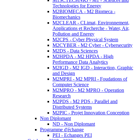
M1SCTECHNRJ - M1 - Sciences and
Technologies for Energy
M2BIOMECA - M2 Biomeca -
Biomechanics
M2CLEAR - CLimat, Environnement,
Applications et Recherche - Water, Air,
Pollution and Energy
M2CPS - Cyber Physical System
M2CYBER - M2 Cyber - Cybersecurity
M2DS - Data Sciences
M2HPDA - M2 HPDA - High
Performance Data Analytics
M2IGD - M2 IGD - Interaction, Graphic
and Design
M2MPRI - M2 MPRI - Foudations of
Computer Science
M2MPRO - M2 MPRO - Operation
Research
M2PDS - M2 PDS - Parallel and
Distributed Systems
M2PIC - Projet Innovation Conception
Non Diplomant
ND - Non Diplomant
Programme d'échange
PEI - Echanges PEI