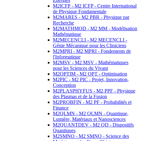
Energies
M2ICFP - M2 ICFP - Centre International
de Physique Fondamentale
M2MARES - M2 PBR - Physique par
Recherche
M2MATHMOD - M2 MM - Modélisation
Mathématique
M2MECENCLI - M2 MECENCLI -
Génie Mécanique pour les Cliniciens
M2MPRI - M2 MPRI - Fondements de
l'Informatique
M2MSV - M2 MSV - Mathématiques
pour les Sciences du Vivant
M2OPTIM - M2 OPT - Optimisation
M2PIC - M2 PIC - Projet, Innovation,
Conception
M2PLASPHYFUS - M2 PPF - Physique
des Plasmas et de la Fusion
M2PROBFIN - M2 PF - Probabilités et
Finance
M2QLMN - M2 QLMN - Quantique,
Lumière, Matériaux et Nanosciences
M2QUANTDEV - M2 QD - Dispositifs
Quantiques
M2SMNO - M2 SMNO - Science des