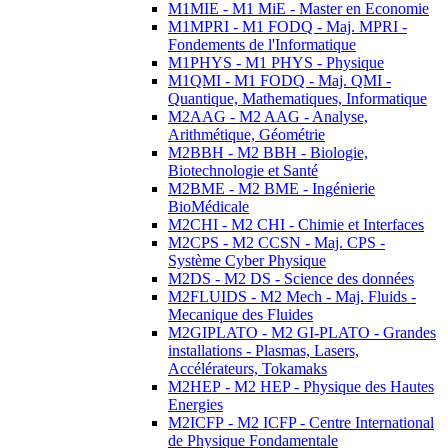
M1MIE - M1 MiE - Master en Economie
M1MPRI - M1 FODQ - Maj. MPRI -
Fondements de l'Informatique
M1PHYS - M1 PHYS - Physique
M1QMI - M1 FODQ - Maj. QMI -
Quantique, Mathematiques, Informatique
M2AAG - M2 AAG - Analyse,
Arithmétique, Géométrie
M2BBH - M2 BBH - Biologie,
Biotechnologie et Santé
M2BME - M2 BME - Ingénierie
BioMédicale
M2CHI - M2 CHI - Chimie et Interfaces
M2CPS - M2 CCSN - Maj. CPS -
Système Cyber Physique
M2DS - M2 DS - Science des données
M2FLUIDS - M2 Mech - Maj. Fluids -
Mecanique des Fluides
M2GIPLATO - M2 GI-PLATO - Grandes
installations - Plasmas, Lasers,
Accélérateurs, Tokamaks
M2HEP - M2 HEP - Physique des Hautes
Energies
M2ICFP - M2 ICFP - Centre International
de Physique Fondamentale