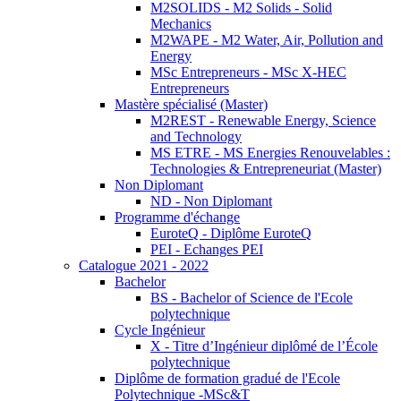
M2SOLIDS - M2 Solids - Solid
Mechanics
M2WAPE - M2 Water, Air, Pollution and
Energy
MSc Entrepreneurs - MSc X-HEC
Entrepreneurs
Mastère spécialisé (Master)
M2REST - Renewable Energy, Science
and Technology
MS ETRE - MS Energies Renouvelables :
Technologies & Entrepreneuriat (Master)
Non Diplomant
ND - Non Diplomant
Programme d'échange
EuroteQ - Diplôme EuroteQ
PEI - Echanges PEI
Catalogue 2021 - 2022
Bachelor
BS - Bachelor of Science de l'Ecole
polytechnique
Cycle Ingénieur
X - Titre d’Ingénieur diplômé de l’École
polytechnique
Diplôme de formation gradué de l'Ecole
Polytechnique -MSc&T