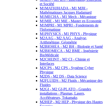
et Société
M1MATHJHADA - M1 MJH -
Mathématiques Jacques Hadamard
M1MECHA - M1 Mech - Mécanique
M1MIE - M1 MiE - Master en Economie
M1MPRI - M1 MPRI - Fondements de
l'Informatique
M1PHYSICS - M1 PHYS - Physique
M2AAG - M2 AAG - Analyse,
Arithmétique, Géométrie
M2BIOHEA - M2 BH - Biologie et Santé
M2BIOMECA - M2 BME - Ingénierie
BioMédicale
M2CHEINT - M2 CI - Chimie et
Interfaces
M2CPS - M2 CPS - Système Cyber
Physique
M2DS - M2 DS - Data Science
M2FLUIDS - M2 Fluids - Mécanique des
Fluides
M2GI - M2 GI-PLATO - Grandes
installations - Plasmas, Lasers,
Accélérateurs, Tokamaks
M2HEP - M2 HEP - Physique des Hautes