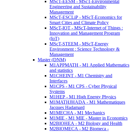
MScT-EESM - MScT-Environmental
Engineering and Sustainability
Management
MScT-ESCLiP - MScT-Economics for
Smart Cities and Climate Policy
MScT-IOT - MScT-Internet of Things :
Innovation and Management Program
(IoT)
MScT-STEEM - MScT-Energy
Environment : Science Technology &
Management
Master (DNM)
M1APPMATH - M1 Applied Mathematics
and statistics
M1CHEINT - M1 Chemistry and
Interfaces
M1CPS - M1 CPS - Cyber Physical
Systems
M1HEP - M1 High Energy Physics
M1MATHJHADA - M1 Mathematiques
Jacques Hadamard
M1MECHA - M1 Mechanics
M1MIE - M1 MIE - Master in Economics
M2BIOHEA - M2 Biology and Health
M2BIOMECA - M2 Biomeca -