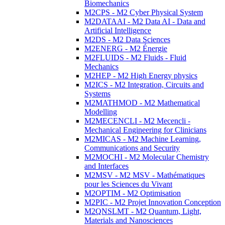
Biomechanics
M2CPS - M2 Cyber Physical System
M2DATAAI - M2 Data AI - Data and
Artificial Intelligence
M2DS - M2 Data Sciences
M2ENERG - M2 Énergie
M2FLUIDS - M2 Fluids - Fluid
Mechanics
M2HEP - M2 High Energy physics
M2ICS - M2 Integration, Circuits and
Systems
M2MATHMOD - M2 Mathematical
Modelling
M2MECENCLI - M2 Mecencli -
Mechanical Engineering for Clinicians
M2MICAS - M2 Machine Learning,
Communications and Security
M2MOCHI - M2 Molecular Chemistry
and Interfaces
M2MSV - M2 MSV - Mathématiques
pour les Sciences du Vivant
M2OPTIM - M2 Optimisation
M2PIC - M2 Projet Innovation Conception
M2QNSLMT - M2 Quantum, Light,
Materials and Nanosciences