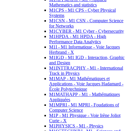
Mathematics and statistics
M1CPS - M1 CPS - Cyber Physical
Systems
M1CSN - M1 CSN - Computer Science
for Networks
M1CYBER - M1 Cyber - Cybersecurity
M1HPDA - M1 HPDA - High
Performance Data Analytics
M1I - M1 Informatique - Voie Jacques
Herbrand - X
M1IGD - M1 IGD - Interaction, Graphic
and Design
M1INTTRACPHY - M1 - International
Track in Physics
M1MAP - M1 Mathématiques et
Applications - Voie Jacques Hadamard -
École Polytechnique
M1MATHAPP - M1 - Mathématiques
Appliquées
M1MPRI - M1 MPRI - Foudations of
Computer Science
M1P - M1 Physique - Voie Irène Joliot
Curie - X
M1PHYSICS - M1 - Physics