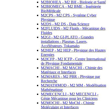
M2BIOHEA - M2 BH - Biologie et Santé
M2BIOMECA - M2 BME - Ingénierie
BioMédicale
M2CPS - M2 CPS - Système Cyber
Physique
M2DS - M2 DS - Data Science
M2FLUIDS - M2 Fluids - Mécanique des
Fluides
M2GI - M2 GI-PLATO - Grandes
installations - Plasmas, Lasers,
Accélérateurs, Tokamaks
M2HEP - M2 HEP - Physique des Hautes
Energies
M2ICFP - M2 ICFP - Centre International
de Physique Fondamentale
M2MACHI - M2 MACHI - Chimie des
Matériaux et Interfaces
M2MARES - M2 PBR - Physique par
Recherche
M2MATHMOD - M2 MM - Modélisation
Mathématique
M2MECENCLI - M2 MECENCLI -
Génie Mécanique pour les Cliniciens
M2MOCHI - M2 MoChI - Chimie
Moléculaire et Interfaces