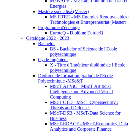
M2WAPE - M2 Eau, Pollution de l'Air et
Energies
Mastère spécialisé (Master)
MS ETRE - MS Energies Renouvelables :
Technologies et Entrepreneuriat (Master)
Programme d'échange
EuroteQ - Diplôme EuroteQ
Catalogue 2022 - 2023
Bachelor
BS - Bachelor of Science de l'Ecole
polytechnique
Cycle Ingénieur
X - Titre d’Ingénieur diplômé de l’École
polytechnique
Diplôme de formation gradué de l'Ecole
Polytechnique -MSc&T
MScT-AI-ViC - MScT-Artificial
Intelligence and Advanced Visual
Computing
MScT-CTD - MScT-Cybersecurity :
Threats and Defenses
MScT-DSB - MScT-Data Science for
Business
MScT-EDACF - MScT-Economics, Data
Analytics and Corporate Finance