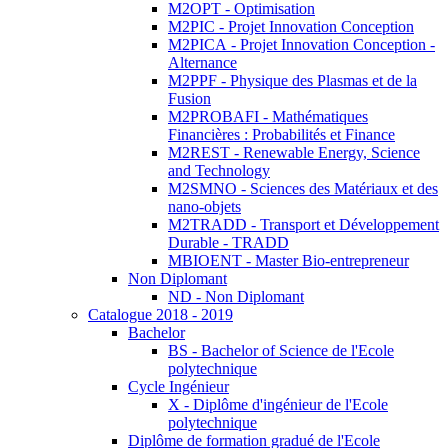
M2OPT - Optimisation
M2PIC - Projet Innovation Conception
M2PICA - Projet Innovation Conception -
Alternance
M2PPF - Physique des Plasmas et de la
Fusion
M2PROBAFI - Mathématiques
Financières : Probabilités et Finance
M2REST - Renewable Energy, Science
and Technology
M2SMNO - Sciences des Matériaux et des
nano-objets
M2TRADD - Transport et Développement
Durable - TRADD
MBIOENT - Master Bio-entrepreneur
Non Diplomant
ND - Non Diplomant
Catalogue 2018 - 2019
Bachelor
BS - Bachelor of Science de l'Ecole
polytechnique
Cycle Ingénieur
X - Diplôme d'ingénieur de l'Ecole
polytechnique
Diplôme de formation gradué de l'Ecole