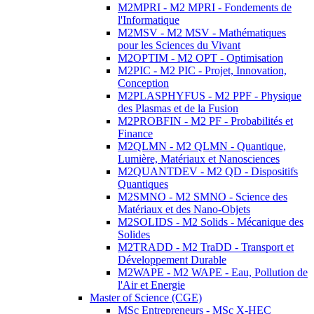
M2MPRI - M2 MPRI - Fondements de
l'Informatique
M2MSV - M2 MSV - Mathématiques
pour les Sciences du Vivant
M2OPTIM - M2 OPT - Optimisation
M2PIC - M2 PIC - Projet, Innovation,
Conception
M2PLASPHYFUS - M2 PPF - Physique
des Plasmas et de la Fusion
M2PROBFIN - M2 PF - Probabilités et
Finance
M2QLMN - M2 QLMN - Quantique,
Lumière, Matériaux et Nanosciences
M2QUANTDEV - M2 QD - Dispositifs
Quantiques
M2SMNO - M2 SMNO - Science des
Matériaux et des Nano-Objets
M2SOLIDS - M2 Solids - Mécanique des
Solides
M2TRADD - M2 TraDD - Transport et
Développement Durable
M2WAPE - M2 WAPE - Eau, Pollution de
l'Air et Energie
Master of Science (CGE)
MSc Entrepreneurs - MSc X-HEC