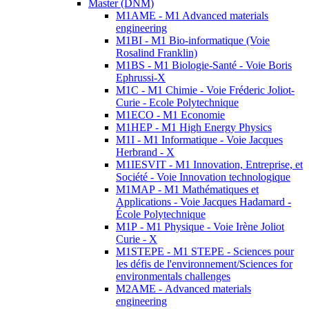
Master (DNM)
M1AME - M1 Advanced materials
engineering
M1BI - M1 Bio-informatique (Voie
Rosalind Franklin)
M1BS - M1 Biologie-Santé - Voie Boris
Ephrussi-X
M1C - M1 Chimie - Voie Fréderic Joliot-
Curie - Ecole Polytechnique
M1ECO - M1 Economie
M1HEP - M1 High Energy Physics
M1I - M1 Informatique - Voie Jacques
Herbrand - X
M1IESVIT - M1 Innovation, Entreprise, et
Société - Voie Innovation technologique
M1MAP - M1 Mathématiques et
Applications - Voie Jacques Hadamard -
École Polytechnique
M1P - M1 Physique - Voie Irène Joliot
Curie - X
M1STEPE - M1 STEPE - Sciences pour
les défis de l'environnement/Sciences for
environmentals challenges
M2AME - Advanced materials
engineering