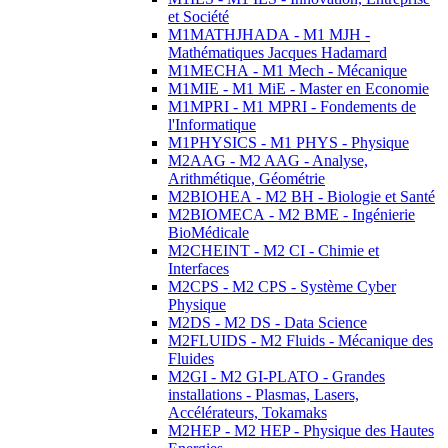
et Société
M1MATHJHADA - M1 MJH -
Mathématiques Jacques Hadamard
M1MECHA - M1 Mech - Mécanique
M1MIE - M1 MiE - Master en Economie
M1MPRI - M1 MPRI - Fondements de
l'Informatique
M1PHYSICS - M1 PHYS - Physique
M2AAG - M2 AAG - Analyse,
Arithmétique, Géométrie
M2BIOHEA - M2 BH - Biologie et Santé
M2BIOMECA - M2 BME - Ingénierie
BioMédicale
M2CHEINT - M2 CI - Chimie et
Interfaces
M2CPS - M2 CPS - Système Cyber
Physique
M2DS - M2 DS - Data Science
M2FLUIDS - M2 Fluids - Mécanique des
Fluides
M2GI - M2 GI-PLATO - Grandes
installations - Plasmas, Lasers,
Accélérateurs, Tokamaks
M2HEP - M2 HEP - Physique des Hautes