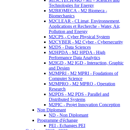
M1SCTECHNRJ - M1 - Sciences and
Technologies for Energy
M2BIOMECA - M2 Biomeca -
Biomechanics
M2CLEAR - CLimat, Environnement,
Applications et Recherche - Water, Air,
Pollution and Energy
M2CPS - Cyber Physical System
M2CYBER - M2 Cyber - Cybersecurity
M2DS - Data Sciences
M2HPDA - M2 HPDA - High
Performance Data Analytics
M2IGD - M2 IGD - Interaction, Graphic
and Design
M2MPRI - M2 MPRI - Foudations of
Computer Science
M2MPRO - M2 MPRO - Operation
Research
M2PDS - M2 PDS - Parallel and
Distributed Systems
M2PIC - Projet Innovation Conception
Non Diplomant
ND - Non Diplomant
Programme d'échange
PEI - Echanges PEI