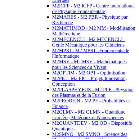
Energies
M2ICFP - M2 ICFP - Centre International
de Physique Fondamentale
M2MARES - M2 PBR - Physique par
Recherche
M2MATHMOD - M2 MM - Modélisation
Mathématique
M2MECENCLI - M2 MECENCLI -
Génie Mécanique pour les Cliniciens
M2MPRI - M2 MPRI - Fondements de
l'Informatique
M2MSV - M2 MSV - Mathématiques
pour les Sciences du Vivant
M2OPTIM - M2 OPT - Optimisation
M2PIC - M2 PIC - Projet, Innovation,
Conception
M2PLASPHYFUS - M2 PPF - Physique
des Plasmas et de la Fusion
M2PROBFIN - M2 PF - Probabilités et
Finance
M2QLMN - M2 QLMN - Quantique,
Lumière, Matériaux et Nanosciences
M2QUANTDEV - M2 QD - Dispositifs
Quantiques
M2SMNO - M2 SMNO - Science des