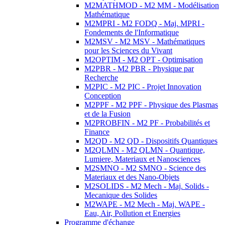
M2MATHMOD - M2 MM - Modélisation
Mathématique
M2MPRI - M2 FODQ - Maj. MPRI -
Fondements de l'Informatique
M2MSV - M2 MSV - Mathématiques
pour les Sciences du Vivant
M2OPTIM - M2 OPT - Optimisation
M2PBR - M2 PBR - Physique par
Recherche
M2PIC - M2 PIC - Projet Innovation
Conception
M2PPF - M2 PPF - Physique des Plasmas
et de la Fusion
M2PROBFIN - M2 PF - Probabilités et
Finance
M2QD - M2 QD - Dispositifs Quantiques
M2QLMN - M2 QLMN - Quantique,
Lumiere, Materiaux et Nanosciences
M2SMNO - M2 SMNO - Science des
Materiaux et des Nano-Objets
M2SOLIDS - M2 Mech - Maj. Solids -
Mecanique des Solides
M2WAPE - M2 Mech - Maj. WAPE -
Eau, Air, Pollution et Energies
Programme d'échange