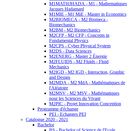
M1MATHJHADA - M1 - Mathematiques
Jacques Hadamard
M1MIE - M1 MiE - Master in Economics
M2BIOMECA - M2 Biomeca -
Biomechanics
M2BM - M2 Biomechanics
M2CFP - M2 CFP - Concepts in
Fundamental Physics
M2CPS - Cyber Physical System
M2DS - Data Sciences
M2ENERG - Master 2 Énergie
M2FLUIDS - M2 Fluids - Fluid
Mechanics
M2IGD - M2 IGD - Interaction, Graphic
and Design
M2MDA - M2 MdA - Mathématiques de
l'Aléatoire
M2MSV - M2 MSV - Mathématiques
pour les Sciences du Vivant
M2PIC - Projet Innovation Conception
Programme d'échange
PEI - Echanges PEI
Catalogue 2020 - 2021
Bachelor
BS - Bachelor of Science de l'Ecole