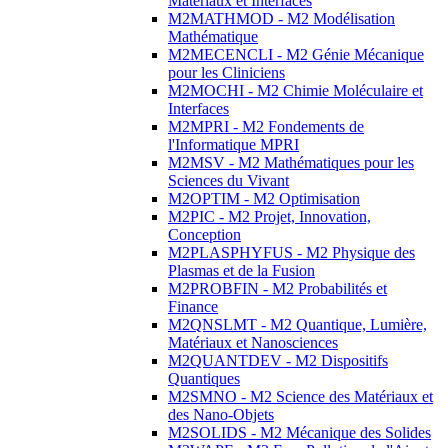
Matériaux et Interfaces
M2MATHMOD - M2 Modélisation
Mathématique
M2MECENCLI - M2 Génie Mécanique
pour les Cliniciens
M2MOCHI - M2 Chimie Moléculaire et
Interfaces
M2MPRI - M2 Fondements de
l'Informatique MPRI
M2MSV - M2 Mathématiques pour les
Sciences du Vivant
M2OPTIM - M2 Optimisation
M2PIC - M2 Projet, Innovation,
Conception
M2PLASPHYFUS - M2 Physique des
Plasmas et de la Fusion
M2PROBFIN - M2 Probabilités et
Finance
M2QNSLMT - M2 Quantique, Lumière,
Matériaux et Nanosciences
M2QUANTDEV - M2 Dispositifs
Quantiques
M2SMNO - M2 Science des Matériaux et
des Nano-Objets
M2SOLIDS - M2 Mécanique des Solides