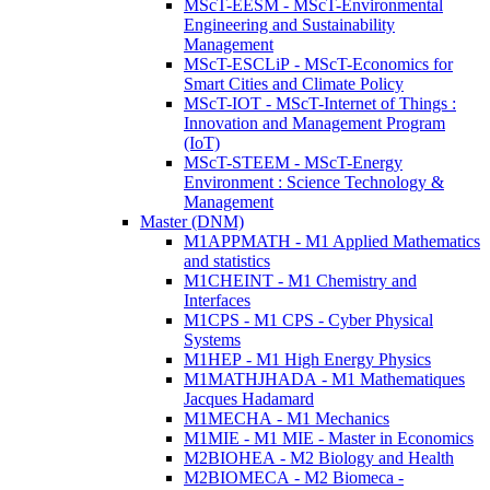
MScT-EESM - MScT-Environmental
Engineering and Sustainability
Management
MScT-ESCLiP - MScT-Economics for
Smart Cities and Climate Policy
MScT-IOT - MScT-Internet of Things :
Innovation and Management Program
(IoT)
MScT-STEEM - MScT-Energy
Environment : Science Technology &
Management
Master (DNM)
M1APPMATH - M1 Applied Mathematics
and statistics
M1CHEINT - M1 Chemistry and
Interfaces
M1CPS - M1 CPS - Cyber Physical
Systems
M1HEP - M1 High Energy Physics
M1MATHJHADA - M1 Mathematiques
Jacques Hadamard
M1MECHA - M1 Mechanics
M1MIE - M1 MIE - Master in Economics
M2BIOHEA - M2 Biology and Health
M2BIOMECA - M2 Biomeca -