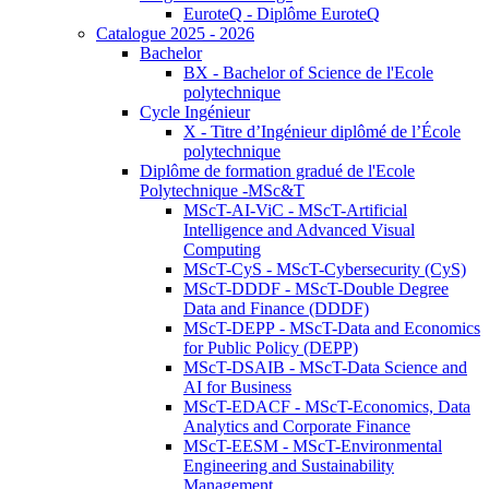
EuroteQ - Diplôme EuroteQ
Catalogue 2025 - 2026
Bachelor
BX - Bachelor of Science de l'Ecole
polytechnique
Cycle Ingénieur
X - Titre d’Ingénieur diplômé de l’École
polytechnique
Diplôme de formation gradué de l'Ecole
Polytechnique -MSc&T
MScT-AI-ViC - MScT-Artificial
Intelligence and Advanced Visual
Computing
MScT-CyS - MScT-Cybersecurity (CyS)
MScT-DDDF - MScT-Double Degree
Data and Finance (DDDF)
MScT-DEPP - MScT-Data and Economics
for Public Policy (DEPP)
MScT-DSAIB - MScT-Data Science and
AI for Business
MScT-EDACF - MScT-Economics, Data
Analytics and Corporate Finance
MScT-EESM - MScT-Environmental
Engineering and Sustainability
Management