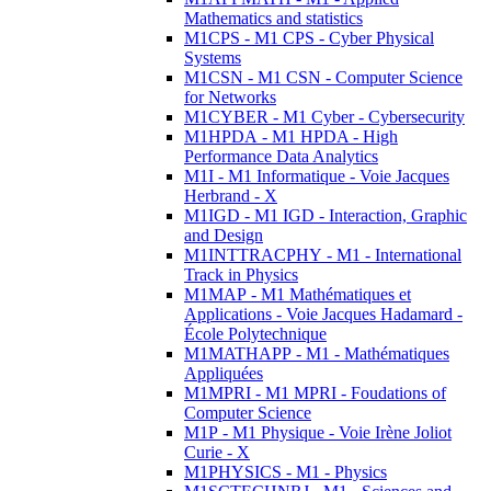
Mathematics and statistics
M1CPS - M1 CPS - Cyber Physical
Systems
M1CSN - M1 CSN - Computer Science
for Networks
M1CYBER - M1 Cyber - Cybersecurity
M1HPDA - M1 HPDA - High
Performance Data Analytics
M1I - M1 Informatique - Voie Jacques
Herbrand - X
M1IGD - M1 IGD - Interaction, Graphic
and Design
M1INTTRACPHY - M1 - International
Track in Physics
M1MAP - M1 Mathématiques et
Applications - Voie Jacques Hadamard -
École Polytechnique
M1MATHAPP - M1 - Mathématiques
Appliquées
M1MPRI - M1 MPRI - Foudations of
Computer Science
M1P - M1 Physique - Voie Irène Joliot
Curie - X
M1PHYSICS - M1 - Physics