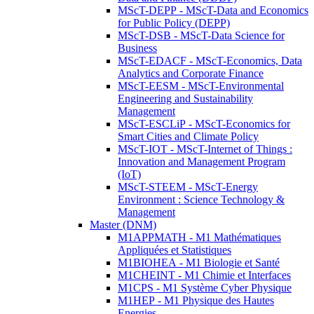
MScT-DEPP - MScT-Data and Economics
for Public Policy (DEPP)
MScT-DSB - MScT-Data Science for
Business
MScT-EDACF - MScT-Economics, Data
Analytics and Corporate Finance
MScT-EESM - MScT-Environmental
Engineering and Sustainability
Management
MScT-ESCLiP - MScT-Economics for
Smart Cities and Climate Policy
MScT-IOT - MScT-Internet of Things :
Innovation and Management Program
(IoT)
MScT-STEEM - MScT-Energy
Environment : Science Technology &
Management
Master (DNM)
M1APPMATH - M1 Mathématiques
Appliquées et Statistiques
M1BIOHEA - M1 Biologie et Santé
M1CHEINT - M1 Chimie et Interfaces
M1CPS - M1 Système Cyber Physique
M1HEP - M1 Physique des Hautes
Energies