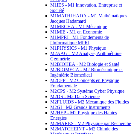
M1IES - M1 Innovation, Entreprise et
Société
M1MATHJHADA - M1 Mathématiques
Jacques Hadamard
M1MECHA - M1 Mécanique
M1MIE - M1 en Economie
M1MPRI - M1 Fondements de
l'Informatique MPRI
M1PHYSICS - M1 Physique
M2AAG - M2 Analyse, Arithmétique,
Géométrie
M2BIOHEA - M2 Biologie et Santé
M2BIOMECA - M2 Biomécanique et
Ingéniérie Biomédical
M2CFP - M2 Concepts en Physique
Fondamentale
M2CPS - M2 Système Cyber Physique
M2DS - M2 Data Science
M2FLUIDS - M2 Mécanique des Fluides
M2GI - M2 Grands Instruments
M2HEP - M2 Physique des Hautes
Energies
M2MARES - M2 Physique par Recherche
M2MATCHEINT - M2 Chimie des