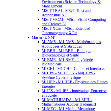
Environment : Science Technology &
Management
MScT-TRAI - MScT-Trust and
Responsible AI
MScT-ViCAI - MScT-Visual Computing
and Creative AI
MScT-XCin - MScT-Extended
Cinematography XCin
Master (DNM)
M1AMS - M1 AMS - Mathématiques
Appliquées et Statistiques
M1BBH - M1 BBH - Biologie,
Biotechnologie et Santé
M1BME - M1 BME - Ingénierie
BioMédicale
M1CHI - M1 CHI - Chimie et Interfaces
M1CPS - M1 CCSN - Maj. CPS -
Système Cyber Physique
M1HEP - M1 HEP - Physique des Hautes
Energies
M1IES - M1 IES - Innovation, Entreprise
et Société
M1MATHJHADA - M1 MJH -
Mathematiques Jacques Hadamard
M1MEC - M1 Mech - Mecanique