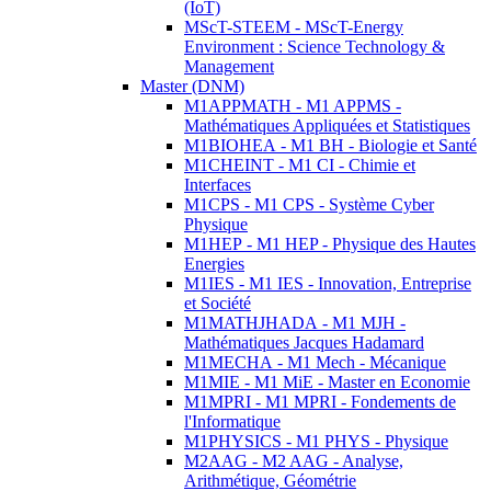
(IoT)
MScT-STEEM - MScT-Energy
Environment : Science Technology &
Management
Master (DNM)
M1APPMATH - M1 APPMS -
Mathématiques Appliquées et Statistiques
M1BIOHEA - M1 BH - Biologie et Santé
M1CHEINT - M1 CI - Chimie et
Interfaces
M1CPS - M1 CPS - Système Cyber
Physique
M1HEP - M1 HEP - Physique des Hautes
Energies
M1IES - M1 IES - Innovation, Entreprise
et Société
M1MATHJHADA - M1 MJH -
Mathématiques Jacques Hadamard
M1MECHA - M1 Mech - Mécanique
M1MIE - M1 MiE - Master en Economie
M1MPRI - M1 MPRI - Fondements de
l'Informatique
M1PHYSICS - M1 PHYS - Physique
M2AAG - M2 AAG - Analyse,
Arithmétique, Géométrie