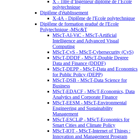
X - Titre d’Ingénieur diplômé de l’École
polytechnique
Diplôme d'établissement
X-4A - Diplôme de l'Ecole polytechnique
Diplôme de formation gradué de l'Ecole
Polytechnique -MSc&T
MScT-AI-ViC - MScT-Artificial
Intelligence and Advanced Visual
Computing
MScT-CyS - MScT-Cybersecurity (CyS)
MScT-DDDF - MScT-Double Degree
Data and Finance (DDDF)
MScT-DEPP - MScT-Data and Economics
for Public Policy (DEPP)
MScT-DSB - MScT-Data Science for
Business
MScT-EDACF - MScT-Economics, Data
Analytics and Corporate Finance
MScT-EESM - MScT-Environmental
Engineering and Sustainability
Management
MScT-ESCLiP - MScT-Economics for
Smart Cities and Climate Policy
MScT-IOT - MScT-Internet of Things :
Innovation and Management Program