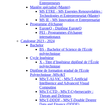
Entrepreneurs
Mastère spécialisé (Master)
MS ETRE - MS Energies Renouvelables :
Technologies et Entrepreneuriat (Master)
MS IE - MS Innovation et Entreprenariat
Programme d'échange
EuroteQ - Diplôme EuroteQ
PEI - Programmes d'échange
internationaux
Catalogue 2023 - 2024
Bachelor
BS - Bachelor of Science de l'Ecole
polytechnique
Cycle Ingénieur
X - Titre d’Ingénieur diplômé de l’École
polytechnique
Diplôme de formation gradué de l'Ecole
Polytechnique -MSc&T
MScT-AI-ViC - MScT-Artificial
Intelligence and Advanced Visual
Computing
MScT-CTD - MScT-Cybersecurity :
Threats and Defenses
MScT-DDDF - MScT-Double Degree
Data and Finance (DDDF)