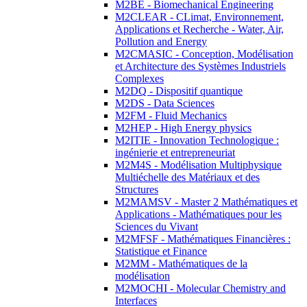
M2BE - Biomechanical Engineering
M2CLEAR - CLimat, Environnement,
Applications et Recherche - Water, Air,
Pollution and Energy
M2CMASIC - Conception, Modélisation
et Architecture des Systèmes Industriels
Complexes
M2DQ - Dispositif quantique
M2DS - Data Sciences
M2FM - Fluid Mechanics
M2HEP - High Energy physics
M2ITIE - Innovation Technologique :
ingénierie et entrepreneuriat
M2M4S - Modélisation Multiphysique
Multiéchelle des Matériaux et des
Structures
M2MAMSV - Master 2 Mathématiques et
Applications - Mathématiques pour les
Sciences du Vivant
M2MFSF - Mathématiques Financières :
Statistique et Finance
M2MM - Mathématiques de la
modélisation
M2MOCHI - Molecular Chemistry and
Interfaces