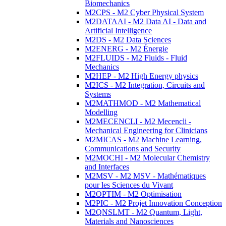
Biomechanics
M2CPS - M2 Cyber Physical System
M2DATAAI - M2 Data AI - Data and
Artificial Intelligence
M2DS - M2 Data Sciences
M2ENERG - M2 Énergie
M2FLUIDS - M2 Fluids - Fluid
Mechanics
M2HEP - M2 High Energy physics
M2ICS - M2 Integration, Circuits and
Systems
M2MATHMOD - M2 Mathematical
Modelling
M2MECENCLI - M2 Mecencli -
Mechanical Engineering for Clinicians
M2MICAS - M2 Machine Learning,
Communications and Security
M2MOCHI - M2 Molecular Chemistry
and Interfaces
M2MSV - M2 MSV - Mathématiques
pour les Sciences du Vivant
M2OPTIM - M2 Optimisation
M2PIC - M2 Projet Innovation Conception
M2QNSLMT - M2 Quantum, Light,
Materials and Nanosciences