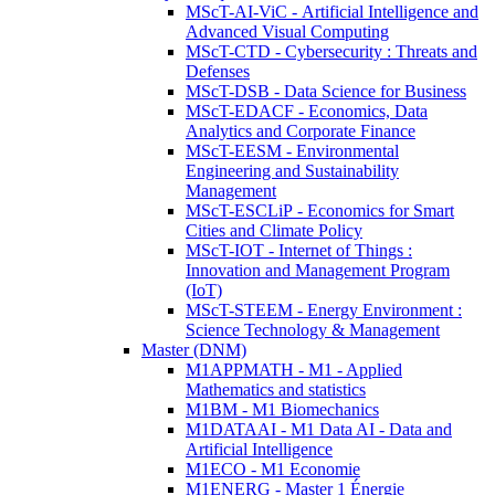
MScT-AI-ViC - Artificial Intelligence and
Advanced Visual Computing
MScT-CTD - Cybersecurity : Threats and
Defenses
MScT-DSB - Data Science for Business
MScT-EDACF - Economics, Data
Analytics and Corporate Finance
MScT-EESM - Environmental
Engineering and Sustainability
Management
MScT-ESCLiP - Economics for Smart
Cities and Climate Policy
MScT-IOT - Internet of Things :
Innovation and Management Program
(IoT)
MScT-STEEM - Energy Environment :
Science Technology & Management
Master (DNM)
M1APPMATH - M1 - Applied
Mathematics and statistics
M1BM - M1 Biomechanics
M1DATAAI - M1 Data AI - Data and
Artificial Intelligence
M1ECO - M1 Economie
M1ENERG - Master 1 Énergie