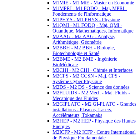
M1MIE - M1 MiE - Master en Economie
M1MPRI - M1 FODQ - Maj. MPRI -
Fondements de l'Informatique
M1PHYS - M1 PHYS - Physique
M1QMI - M1 FODQ - Maj. QMI -
Quantique, Mathematiques, Informatique
M2AAG - M2 AAG - Analyse,
Arithmétique, Géométrie
M2BBH - M2 BBH - Biologie,
Biotechnologie et Santé
M2BME - M2 BME - Ingénierie
BioMédicale
M2CHI - M2 CHI - Chimie et Interfaces
M2CPS - M2 CCSN - Maj. CPS -
Système Cyber Physique
M2DS - M2 DS - Science des données
M2FLUIDS - M2 Mech - Maj. Fluids -
Mecanique des Fluides
M2GIPLATO - M2 GI-PLATO - Grandes
installations - Plasmas, Lasers,
Accélérateurs, Tokamaks
M2HEP - M2 HEP - Physique des Hautes
Energies
M2ICFP - M2 ICFP - Centre International
de Physique Fondamentale