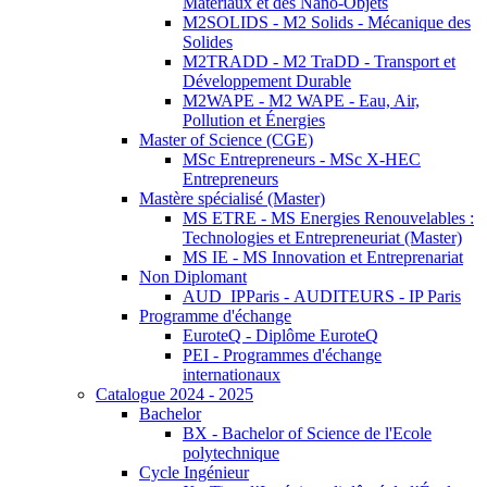
Matériaux et des Nano-Objets
M2SOLIDS - M2 Solids - Mécanique des
Solides
M2TRADD - M2 TraDD - Transport et
Développement Durable
M2WAPE - M2 WAPE - Eau, Air,
Pollution et Énergies
Master of Science (CGE)
MSc Entrepreneurs - MSc X-HEC
Entrepreneurs
Mastère spécialisé (Master)
MS ETRE - MS Energies Renouvelables :
Technologies et Entrepreneuriat (Master)
MS IE - MS Innovation et Entreprenariat
Non Diplomant
AUD_IPParis - AUDITEURS - IP Paris
Programme d'échange
EuroteQ - Diplôme EuroteQ
PEI - Programmes d'échange
internationaux
Catalogue 2024 - 2025
Bachelor
BX - Bachelor of Science de l'Ecole
polytechnique
Cycle Ingénieur