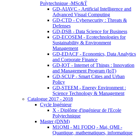
Polytechnique -MSc&T
GD-AIAVC - Artificial Intelligence and
Advanced Visual Computing
GD-CTD - Cybersecurity : Threats &
Defenses
GD-DSB - Data Science for Business
GD-ECOSEM - Ecotechnologies for
Sustainability & Environment
Management
GD-EDACF - Economics, Data Analytics
and Corporate Finance
GD-IOT - Internet of Things : Innovation
and Management Program (IoT)
GD-SCUP - Smart Cities and Urban
Policy
GD-STEEM - Energy Environment :
Science Technology & Management
Catalogue 2017 - 2018
Cycle Ingénieur
X - Diplôme d'ingénieur de l'Ecole
Polytechnique
Master (DNM)
M1QMI - M1 FODQ - Maj. QMI -
Quantique, mathematiques, informatique