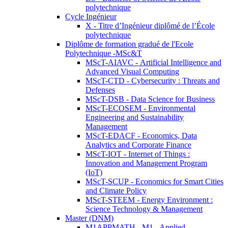
polytechnique
Cycle Ingénieur
X - Titre d’Ingénieur diplômé de l’École
polytechnique
Diplôme de formation gradué de l'Ecole
Polytechnique -MSc&T
MScT-AIAVC - Artificial Intelligence and
Advanced Visual Computing
MScT-CTD - Cybersecurity : Threats and
Defenses
MScT-DSB - Data Science for Business
MScT-ECOSEM - Environmental
Engineering and Sustainability
Management
MScT-EDACF - Economics, Data
Analytics and Corporate Finance
MScT-IOT - Internet of Things :
Innovation and Management Program
(IoT)
MScT-SCUP - Economics for Smart Cities
and Climate Policy
MScT-STEEM - Energy Environment :
Science Technology & Management
Master (DNM)
M1APPMATH - M1 - Applied