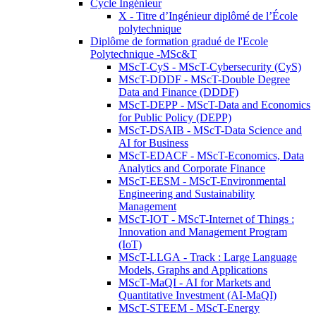
Cycle Ingénieur
X - Titre d’Ingénieur diplômé de l’École
polytechnique
Diplôme de formation gradué de l'Ecole
Polytechnique -MSc&T
MScT-CyS - MScT-Cybersecurity (CyS)
MScT-DDDF - MScT-Double Degree
Data and Finance (DDDF)
MScT-DEPP - MScT-Data and Economics
for Public Policy (DEPP)
MScT-DSAIB - MScT-Data Science and
AI for Business
MScT-EDACF - MScT-Economics, Data
Analytics and Corporate Finance
MScT-EESM - MScT-Environmental
Engineering and Sustainability
Management
MScT-IOT - MScT-Internet of Things :
Innovation and Management Program
(IoT)
MScT-LLGA - Track : Large Language
Models, Graphs and Applications
MScT-MaQI - AI for Markets and
Quantitative Investment (AI-MaQI)
MScT-STEEM - MScT-Energy