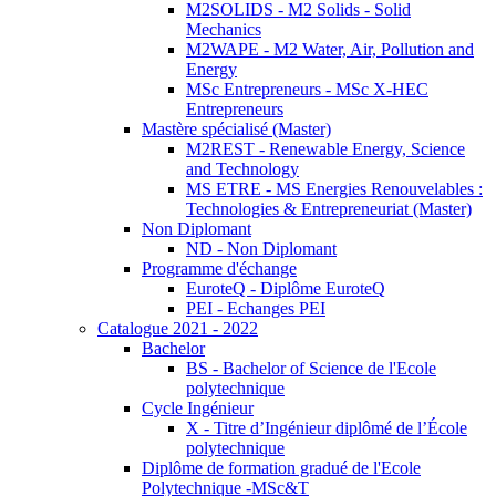
M2SOLIDS - M2 Solids - Solid
Mechanics
M2WAPE - M2 Water, Air, Pollution and
Energy
MSc Entrepreneurs - MSc X-HEC
Entrepreneurs
Mastère spécialisé (Master)
M2REST - Renewable Energy, Science
and Technology
MS ETRE - MS Energies Renouvelables :
Technologies & Entrepreneuriat (Master)
Non Diplomant
ND - Non Diplomant
Programme d'échange
EuroteQ - Diplôme EuroteQ
PEI - Echanges PEI
Catalogue 2021 - 2022
Bachelor
BS - Bachelor of Science de l'Ecole
polytechnique
Cycle Ingénieur
X - Titre d’Ingénieur diplômé de l’École
polytechnique
Diplôme de formation gradué de l'Ecole
Polytechnique -MSc&T