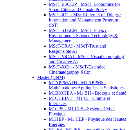
MScT-ESCLiP - MScT-Economics for
Smart Cities and Climate Policy
MScT-IOT - MScT-Internet of Things :
Innovation and Management Program
(IoT)
MScT-STEEM - MScT-Energy
Environment : Science Technology &
Management
MScT-TRAI - MScT-Trust and
Responsible AI
MScT-ViCAI - MScT-Visual Computing
and Creative AI
MScT-XCin - MScT-Extended
Cinematography XCin
Master (DNM)
M1APPMATH - M1 APPMS -
Mathématiques Appliquées et Statistiques
M1BIOHEA - M1 BH - Biologie et Santé
M1CHEINT - M1 CI - Chimie et
Interfaces
M1CPS - M1 CPS - Système Cyber
Physique
M1HEP - M1 HEP - Physique des Hautes
Energies
M1IES - M1 IES - Innovation, Entreprise