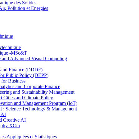
nique des Solides
, Pollution et Energies
chnique
lytechnique
hnique -MSc&T
ce and Advanced Visual Computing
and Finance (DDDF)
r Public Policy (DEPP)
for Business
ytics and Corporate Finance
ring and Sustainability Management
Cities and Climate Policy
ovation and Management Program (IoT)
: Science Technology & Management
 AI
 Creative AI
aphy XCin
ppliquées et Statistiques