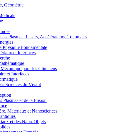
, Géométrie
édicale
ue
uides
s - Plasmas, Lasers, Accélérateurs, Tokamaks
nergies
de Physique Fondamentale
aux et Interfaces
erche
athématique
anique pour les Cliniciens
 et Interfaces
ormatique
s Sciences du Vivant
eption
lasmas et de la Fusion
ance
, Matériaux et Nanosciences
ntiques
aux et des Nano-Objets
lides