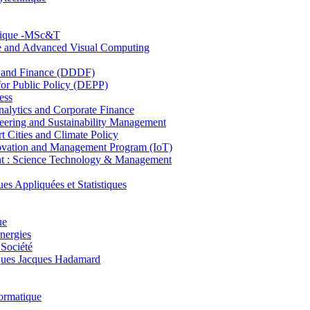
hnique -MSc&T
ce and Advanced Visual Computing
and Finance (DDDF)
r Public Policy (DEPP)
ess
ytics and Corporate Finance
ring and Sustainability Management
Cities and Climate Policy
ovation and Management Program (IoT)
: Science Technology & Management
ppliquées et Statistiques
ue
nergies
 Société
es Jacques Hadamard
ormatique