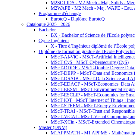
M2SOLIDS - M2 Mech - Maj. Solids - Meca
M2WAPE - M2 Mech - Maj. WAPE - Eau, Air
Programme d'échange
EuroteQ - Diplôme EuroteQ
Catalogue 2025 - 2026
Bachelor
BX - Bachelor of Science de l'Ecole polyte
Cycle Ingénieur
X - Titre d’Ingénieur diplômé de l’École po
Diplôme de formation gradué de l'Ecole Polytec
MScT-AI-ViC - MScT-Artificial Intelligen
MScT-CyS - MScT-Cybersecurity (CyS)
MScT-DDDF - MScT-Double Degree Data 
MScT-DEPP - MScT-Data and Economics fo
MScT-DSAIB - MScT-Data Science and AI 
MScT-EDACF - MScT-Economics, Data Anal
MScT-EESM - MScT-Environmental Enginee
MScT-ESCLiP - MScT-Economics for Smart 
MScT-IOT - MScT-Internet of Things : Inn
MScT-STEEM - MScT-Energy Environment 
MScT-TRAI - MScT-Trust and Responsible
MScT-ViCAI - MScT-Visual Computing and
MScT-XCin - MScT-Extended Cinematogr
Master (DNM)
M1APPMATH - M1 APPMS - Mathématiques A