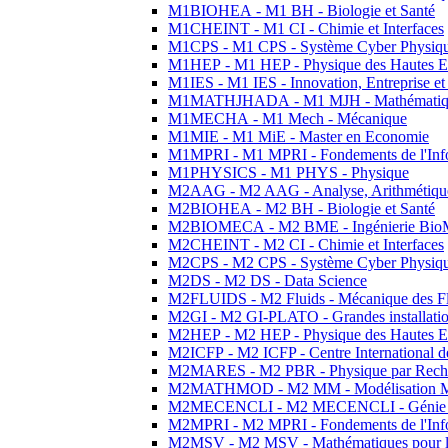
M1BIOHEA - M1 BH - Biologie et Santé
M1CHEINT - M1 CI - Chimie et Interfaces
M1CPS - M1 CPS - Système Cyber Physiq
M1HEP - M1 HEP - Physique des Hautes E
M1IES - M1 IES - Innovation, Entreprise et
M1MATHJHADA - M1 MJH - Mathématiqu
M1MECHA - M1 Mech - Mécanique
M1MIE - M1 MiE - Master en Economie
M1MPRI - M1 MPRI - Fondements de l'Inf
M1PHYSICS - M1 PHYS - Physique
M2AAG - M2 AAG - Analyse, Arithmétique
M2BIOHEA - M2 BH - Biologie et Santé
M2BIOMECA - M2 BME - Ingénierie BioM
M2CHEINT - M2 CI - Chimie et Interfaces
M2CPS - M2 CPS - Système Cyber Physiq
M2DS - M2 DS - Data Science
M2FLUIDS - M2 Fluids - Mécanique des Fl
M2GI - M2 GI-PLATO - Grandes installation
M2HEP - M2 HEP - Physique des Hautes E
M2ICFP - M2 ICFP - Centre International 
M2MARES - M2 PBR - Physique par Rech
M2MATHMOD - M2 MM - Modélisation M
M2MECENCLI - M2 MECENCLI - Génie Méc
M2MPRI - M2 MPRI - Fondements de l'Inf
M2MSV - M2 MSV - Mathématiques pour le