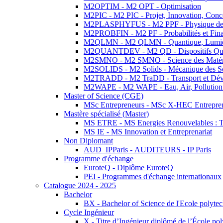
M2OPTIM - M2 OPT - Optimisation
M2PIC - M2 PIC - Projet, Innovation, Conc
M2PLASPHYFUS - M2 PPF - Physique des P
M2PROBFIN - M2 PF - Probabilités et Fin
M2QLMN - M2 QLMN - Quantique, Lumière
M2QUANTDEV - M2 QD - Dispositifs Qua
M2SMNO - M2 SMNO - Science des Matéri
M2SOLIDS - M2 Solids - Mécanique des So
M2TRADD - M2 TraDD - Transport et Dév
M2WAPE - M2 WAPE - Eau, Air, Pollution 
Master of Science (CGE)
MSc Entrepreneurs - MSc X-HEC Entrepre
Mastère spécialisé (Master)
MS ETRE - MS Energies Renouvelables : Tec
MS IE - MS Innovation et Entreprenariat
Non Diplomant
AUD_IPParis - AUDITEURS - IP Paris
Programme d'échange
EuroteQ - Diplôme EuroteQ
PEI - Programmes d'échange internationaux
Catalogue 2024 - 2025
Bachelor
BX - Bachelor of Science de l'Ecole polyte
Cycle Ingénieur
X - Titre d’Ingénieur diplômé de l’École po