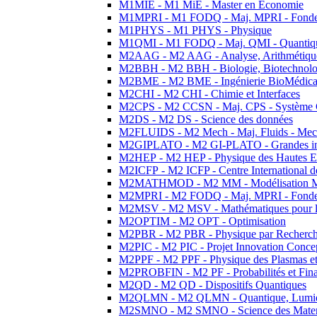
M1MIE - M1 MiE - Master en Economie
M1MPRI - M1 FODQ - Maj. MPRI - Fondeme
M1PHYS - M1 PHYS - Physique
M1QMI - M1 FODQ - Maj. QMI - Quantique
M2AAG - M2 AAG - Analyse, Arithmétique
M2BBH - M2 BBH - Biologie, Biotechnolog
M2BME - M2 BME - Ingénierie BioMédica
M2CHI - M2 CHI - Chimie et Interfaces
M2CPS - M2 CCSN - Maj. CPS - Système 
M2DS - M2 DS - Science des données
M2FLUIDS - M2 Mech - Maj. Fluids - Meca
M2GIPLATO - M2 GI-PLATO - Grandes instal
M2HEP - M2 HEP - Physique des Hautes E
M2ICFP - M2 ICFP - Centre International 
M2MATHMOD - M2 MM - Modélisation M
M2MPRI - M2 FODQ - Maj. MPRI - Fondeme
M2MSV - M2 MSV - Mathématiques pour le
M2OPTIM - M2 OPT - Optimisation
M2PBR - M2 PBR - Physique par Recherc
M2PIC - M2 PIC - Projet Innovation Conce
M2PPF - M2 PPF - Physique des Plasmas et
M2PROBFIN - M2 PF - Probabilités et Fin
M2QD - M2 QD - Dispositifs Quantiques
M2QLMN - M2 QLMN - Quantique, Lumiere
M2SMNO - M2 SMNO - Science des Materi