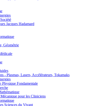
ue
nergies
 Société
es Jacques Hadamard
ormatique
, Géométrie
édicale
ue
uides
s - Plasmas, Lasers, Accélérateurs, Tokamaks
nergies
de Physique Fondamentale
erche
athématique
anique pour les Cliniciens
ormatique
s Sciences du Vivant