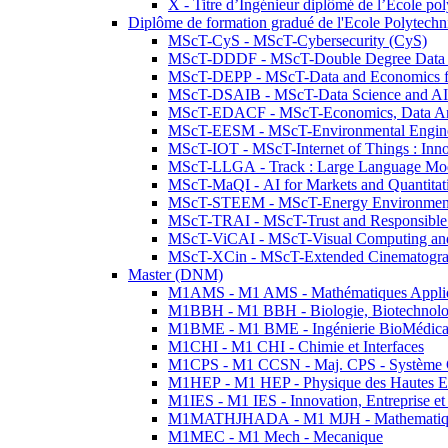
X - Titre d’Ingénieur diplômé de l’École po
Diplôme de formation gradué de l'Ecole Polytec
MScT-CyS - MScT-Cybersecurity (CyS)
MScT-DDDF - MScT-Double Degree Data 
MScT-DEPP - MScT-Data and Economics fo
MScT-DSAIB - MScT-Data Science and AI 
MScT-EDACF - MScT-Economics, Data Anal
MScT-EESM - MScT-Environmental Enginee
MScT-IOT - MScT-Internet of Things : Inn
MScT-LLGA - Track : Large Language Mode
MScT-MaQI - AI for Markets and Quantitat
MScT-STEEM - MScT-Energy Environment 
MScT-TRAI - MScT-Trust and Responsible
MScT-ViCAI - MScT-Visual Computing and
MScT-XCin - MScT-Extended Cinematogr
Master (DNM)
M1AMS - M1 AMS - Mathématiques Appliqué
M1BBH - M1 BBH - Biologie, Biotechnolog
M1BME - M1 BME - Ingénierie BioMédica
M1CHI - M1 CHI - Chimie et Interfaces
M1CPS - M1 CCSN - Maj. CPS - Système 
M1HEP - M1 HEP - Physique des Hautes E
M1IES - M1 IES - Innovation, Entreprise et
M1MATHJHADA - M1 MJH - Mathematiqu
M1MEC - M1 Mech - Mecanique