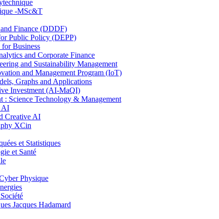
lytechnique
hnique -MSc&T
and Finance (DDDF)
r Public Policy (DEPP)
for Business
ytics and Corporate Finance
ring and Sustainability Management
ovation and Management Program (IoT)
ls, Graphs and Applications
ive Investment (AI-MaQI)
: Science Technology & Management
 AI
 Creative AI
aphy XCin
es et Statistiques
ie et Santé
le
Cyber Physique
nergies
 Société
es Jacques Hadamard