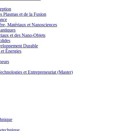
eption
lasmas et de la Fusion
ance
, Matériaux et Nanosciences
ntiques
aux et des Nano-Objets
lides
eloppement Durable
et Énergies
neurs
hnologies et Entrepreneuriat (Master)
chnique
lytechnique