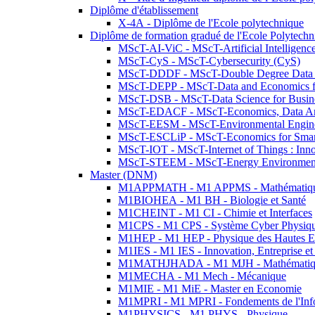
Diplôme d'établissement
X-4A - Diplôme de l'Ecole polytechnique
Diplôme de formation gradué de l'Ecole Polytec
MScT-AI-ViC - MScT-Artificial Intelligen
MScT-CyS - MScT-Cybersecurity (CyS)
MScT-DDDF - MScT-Double Degree Data 
MScT-DEPP - MScT-Data and Economics fo
MScT-DSB - MScT-Data Science for Busin
MScT-EDACF - MScT-Economics, Data Anal
MScT-EESM - MScT-Environmental Enginee
MScT-ESCLiP - MScT-Economics for Smart 
MScT-IOT - MScT-Internet of Things : Inn
MScT-STEEM - MScT-Energy Environment 
Master (DNM)
M1APPMATH - M1 APPMS - Mathématiques A
M1BIOHEA - M1 BH - Biologie et Santé
M1CHEINT - M1 CI - Chimie et Interfaces
M1CPS - M1 CPS - Système Cyber Physiq
M1HEP - M1 HEP - Physique des Hautes E
M1IES - M1 IES - Innovation, Entreprise et
M1MATHJHADA - M1 MJH - Mathématiqu
M1MECHA - M1 Mech - Mécanique
M1MIE - M1 MiE - Master en Economie
M1MPRI - M1 MPRI - Fondements de l'Inf
M1PHYSICS - M1 PHYS - Physique