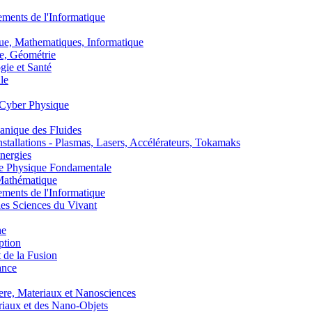
nts de l'Informatique
, Mathematiques, Informatique
, Géométrie
ie et Santé
le
Cyber Physique
nique des Fluides
lations - Plasmas, Lasers, Accélérateurs, Tokamaks
nergies
de Physique Fondamentale
athématique
nts de l'Informatique
s Sciences du Vivant
he
ption
 de la Fusion
ance
, Materiaux et Nanosciences
aux et des Nano-Objets