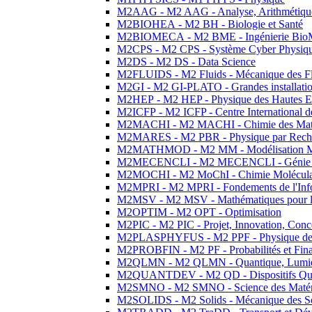
M2AAG - M2 AAG - Analyse, Arithmétique
M2BIOHEA - M2 BH - Biologie et Santé
M2BIOMECA - M2 BME - Ingénierie BioM
M2CPS - M2 CPS - Système Cyber Physiq
M2DS - M2 DS - Data Science
M2FLUIDS - M2 Fluids - Mécanique des Fl
M2GI - M2 GI-PLATO - Grandes installation
M2HEP - M2 HEP - Physique des Hautes E
M2ICFP - M2 ICFP - Centre International 
M2MACHI - M2 MACHI - Chimie des Matéri
M2MARES - M2 PBR - Physique par Rech
M2MATHMOD - M2 MM - Modélisation M
M2MECENCLI - M2 MECENCLI - Génie Méc
M2MOCHI - M2 MoChI - Chimie Moléculaire
M2MPRI - M2 MPRI - Fondements de l'Inf
M2MSV - M2 MSV - Mathématiques pour le
M2OPTIM - M2 OPT - Optimisation
M2PIC - M2 PIC - Projet, Innovation, Conc
M2PLASPHYFUS - M2 PPF - Physique des P
M2PROBFIN - M2 PF - Probabilités et Fin
M2QLMN - M2 QLMN - Quantique, Lumière
M2QUANTDEV - M2 QD - Dispositifs Qua
M2SMNO - M2 SMNO - Science des Matéri
M2SOLIDS - M2 Solids - Mécanique des So