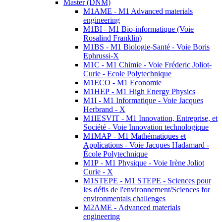
Master (DNM)
M1AME - M1 Advanced materials
engineering
M1BI - M1 Bio-informatique (Voie
Rosalind Franklin)
M1BS - M1 Biologie-Santé - Voie Boris
Ephrussi-X
M1C - M1 Chimie - Voie Fréderic Joliot-
Curie - Ecole Polytechnique
M1ECO - M1 Economie
M1HEP - M1 High Energy Physics
M1I - M1 Informatique - Voie Jacques
Herbrand - X
M1IESVIT - M1 Innovation, Entreprise, et
Société - Voie Innovation technologique
M1MAP - M1 Mathématiques et
Applications - Voie Jacques Hadamard -
École Polytechnique
M1P - M1 Physique - Voie Irène Joliot
Curie - X
M1STEPE - M1 STEPE - Sciences pour
les défis de l'environnement/Sciences for
environmentals challenges
M2AME - Advanced materials
engineering