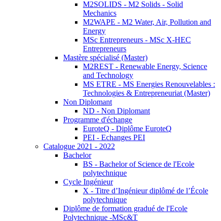
M2SOLIDS - M2 Solids - Solid
Mechanics
M2WAPE - M2 Water, Air, Pollution and
Energy
MSc Entrepreneurs - MSc X-HEC
Entrepreneurs
Mastère spécialisé (Master)
M2REST - Renewable Energy, Science
and Technology
MS ETRE - MS Energies Renouvelables :
Technologies & Entrepreneuriat (Master)
Non Diplomant
ND - Non Diplomant
Programme d'échange
EuroteQ - Diplôme EuroteQ
PEI - Echanges PEI
Catalogue 2021 - 2022
Bachelor
BS - Bachelor of Science de l'Ecole
polytechnique
Cycle Ingénieur
X - Titre d’Ingénieur diplômé de l’École
polytechnique
Diplôme de formation gradué de l'Ecole
Polytechnique -MSc&T