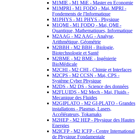
M1MIE - M1 MiE - Master en Economie
M1MPRI - M1 FODQ - Maj. MPRI -
Fondements de l'Informatique
M1PHYS - M1 PHYS - Physique
M1QMI - M1 FODQ - Maj. QMI -
Quantique, Mathematiques, Informatique
M2AAG - M2 AAG - Analyse,
Arithmétique, Géométrie
M2BBH - M2 BBH - Biologie,
Biotechnologie et Santé
M2BME - M2 BME - Ingénierie
BioMédicale
M2CHI - M2 CHI - Chimie et Interfaces
M2CPS - M2 CCSN - Maj. CPS -
Système Cyber Physique
M2DS - M2 DS - Science des données
M2FLUIDS - M2 Mech - Maj. Fluids -
Mecanique des Fluides
M2GIPLATO - M2 GI-PLATO - Grandes
installations - Plasmas, Lasers,
Accélérateurs, Tokamaks
M2HEP - M2 HEP - Physique des Hautes
Energies
M2ICFP - M2 ICFP - Centre International
de Physique Fondamentale