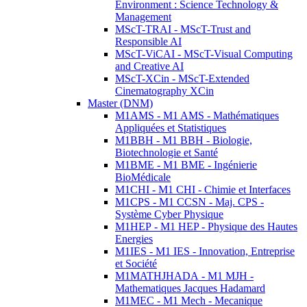
Environment : Science Technology &
Management
MScT-TRAI - MScT-Trust and
Responsible AI
MScT-ViCAI - MScT-Visual Computing
and Creative AI
MScT-XCin - MScT-Extended
Cinematography XCin
Master (DNM)
M1AMS - M1 AMS - Mathématiques
Appliquées et Statistiques
M1BBH - M1 BBH - Biologie,
Biotechnologie et Santé
M1BME - M1 BME - Ingénierie
BioMédicale
M1CHI - M1 CHI - Chimie et Interfaces
M1CPS - M1 CCSN - Maj. CPS -
Système Cyber Physique
M1HEP - M1 HEP - Physique des Hautes
Energies
M1IES - M1 IES - Innovation, Entreprise
et Société
M1MATHJHADA - M1 MJH -
Mathematiques Jacques Hadamard
M1MEC - M1 Mech - Mecanique