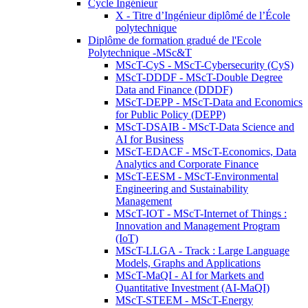
Cycle Ingénieur
X - Titre d’Ingénieur diplômé de l’École
polytechnique
Diplôme de formation gradué de l'Ecole
Polytechnique -MSc&T
MScT-CyS - MScT-Cybersecurity (CyS)
MScT-DDDF - MScT-Double Degree
Data and Finance (DDDF)
MScT-DEPP - MScT-Data and Economics
for Public Policy (DEPP)
MScT-DSAIB - MScT-Data Science and
AI for Business
MScT-EDACF - MScT-Economics, Data
Analytics and Corporate Finance
MScT-EESM - MScT-Environmental
Engineering and Sustainability
Management
MScT-IOT - MScT-Internet of Things :
Innovation and Management Program
(IoT)
MScT-LLGA - Track : Large Language
Models, Graphs and Applications
MScT-MaQI - AI for Markets and
Quantitative Investment (AI-MaQI)
MScT-STEEM - MScT-Energy