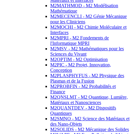
Matériaux et Interfaces
M2MATHMOD - M2 Modélisation
Mathématique
M2MECENCLI - M2 Génie Mécanique
pour les Cliniciens
M2MOCHI - M2 Chimie Moléculaire et
Interfaces
M2MPRI - M2 Fondements de
l'Informatique MPRI
M2MSV - M2 Mathématiques pour les
Sciences du Vivant
M2OPTIM - M2 Optimisation
M2PIC - M2 Projet, Innovation,
Conception
M2PLASPHYFUS - M2 Physique des
Plasmas et de la Fusion
M2PROBFIN - M2 Probabilités et
Finance
M2QNSLMT - M2 Quantique, Lumière,
Matériaux et Nanosciences
M2QUANTDEV - M2 Dispositifs
Quantiques
M2SMNO - M2 Science des Matériaux et
des Nano-Objets
M2SOLIDS - M2 Mécanique des Solides