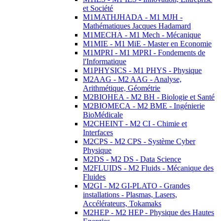
et Société
M1MATHJHADA - M1 MJH -
Mathématiques Jacques Hadamard
M1MECHA - M1 Mech - Mécanique
M1MIE - M1 MiE - Master en Economie
M1MPRI - M1 MPRI - Fondements de
l'Informatique
M1PHYSICS - M1 PHYS - Physique
M2AAG - M2 AAG - Analyse,
Arithmétique, Géométrie
M2BIOHEA - M2 BH - Biologie et Santé
M2BIOMECA - M2 BME - Ingénierie
BioMédicale
M2CHEINT - M2 CI - Chimie et
Interfaces
M2CPS - M2 CPS - Système Cyber
Physique
M2DS - M2 DS - Data Science
M2FLUIDS - M2 Fluids - Mécanique des
Fluides
M2GI - M2 GI-PLATO - Grandes
installations - Plasmas, Lasers,
Accélérateurs, Tokamaks
M2HEP - M2 HEP - Physique des Hautes