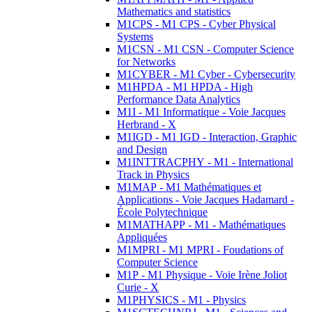
Mathematics and statistics
M1CPS - M1 CPS - Cyber Physical
Systems
M1CSN - M1 CSN - Computer Science
for Networks
M1CYBER - M1 Cyber - Cybersecurity
M1HPDA - M1 HPDA - High
Performance Data Analytics
M1I - M1 Informatique - Voie Jacques
Herbrand - X
M1IGD - M1 IGD - Interaction, Graphic
and Design
M1INTTRACPHY - M1 - International
Track in Physics
M1MAP - M1 Mathématiques et
Applications - Voie Jacques Hadamard -
École Polytechnique
M1MATHAPP - M1 - Mathématiques
Appliquées
M1MPRI - M1 MPRI - Foudations of
Computer Science
M1P - M1 Physique - Voie Irène Joliot
Curie - X
M1PHYSICS - M1 - Physics