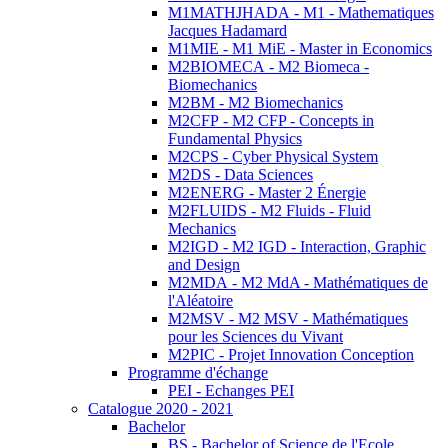
M1MATHJHADA - M1 - Mathematiques
Jacques Hadamard
M1MIE - M1 MiE - Master in Economics
M2BIOMECA - M2 Biomeca -
Biomechanics
M2BM - M2 Biomechanics
M2CFP - M2 CFP - Concepts in
Fundamental Physics
M2CPS - Cyber Physical System
M2DS - Data Sciences
M2ENERG - Master 2 Énergie
M2FLUIDS - M2 Fluids - Fluid
Mechanics
M2IGD - M2 IGD - Interaction, Graphic
and Design
M2MDA - M2 MdA - Mathématiques de
l'Aléatoire
M2MSV - M2 MSV - Mathématiques
pour les Sciences du Vivant
M2PIC - Projet Innovation Conception
Programme d'échange
PEI - Echanges PEI
Catalogue 2020 - 2021
Bachelor
BS - Bachelor of Science de l'Ecole