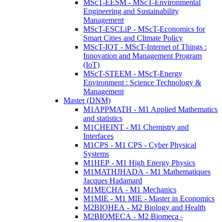
MScT-EESM - MScT-Environmental
Engineering and Sustainability
Management
MScT-ESCLiP - MScT-Economics for
Smart Cities and Climate Policy
MScT-IOT - MScT-Internet of Things :
Innovation and Management Program
(IoT)
MScT-STEEM - MScT-Energy
Environment : Science Technology &
Management
Master (DNM)
M1APPMATH - M1 Applied Mathematics
and statistics
M1CHEINT - M1 Chemistry and
Interfaces
M1CPS - M1 CPS - Cyber Physical
Systems
M1HEP - M1 High Energy Physics
M1MATHJHADA - M1 Mathematiques
Jacques Hadamard
M1MECHA - M1 Mechanics
M1MIE - M1 MIE - Master in Economics
M2BIOHEA - M2 Biology and Health
M2BIOMECA - M2 Biomeca -