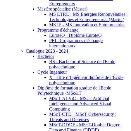
Entrepreneurs
Mastère spécialisé (Master)
MS ETRE - MS Energies Renouvelables :
Technologies et Entrepreneuriat (Master)
MS IE - MS Innovation et Entreprenariat
Programme d'échange
EuroteQ - Diplôme EuroteQ
PEI - Programmes d'échange
internationaux
Catalogue 2023 - 2024
Bachelor
BS - Bachelor of Science de l'Ecole
polytechnique
Cycle Ingénieur
X - Titre d’Ingénieur diplômé de l’École
polytechnique
Diplôme de formation gradué de l'Ecole
Polytechnique -MSc&T
MScT-AI-ViC - MScT-Artificial
Intelligence and Advanced Visual
Computing
MScT-CTD - MScT-Cybersecurity :
Threats and Defenses
MScT-DDDF - MScT-Double Degree
Data and Finance (DDDF)