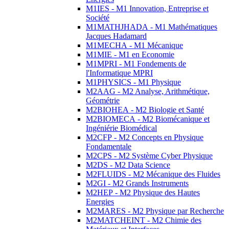
M1IES - M1 Innovation, Entreprise et
Société
M1MATHJHADA - M1 Mathématiques
Jacques Hadamard
M1MECHA - M1 Mécanique
M1MIE - M1 en Economie
M1MPRI - M1 Fondements de
l'Informatique MPRI
M1PHYSICS - M1 Physique
M2AAG - M2 Analyse, Arithmétique,
Géométrie
M2BIOHEA - M2 Biologie et Santé
M2BIOMECA - M2 Biomécanique et
Ingéniérie Biomédical
M2CFP - M2 Concepts en Physique
Fondamentale
M2CPS - M2 Système Cyber Physique
M2DS - M2 Data Science
M2FLUIDS - M2 Mécanique des Fluides
M2GI - M2 Grands Instruments
M2HEP - M2 Physique des Hautes
Energies
M2MARES - M2 Physique par Recherche
M2MATCHEINT - M2 Chimie des