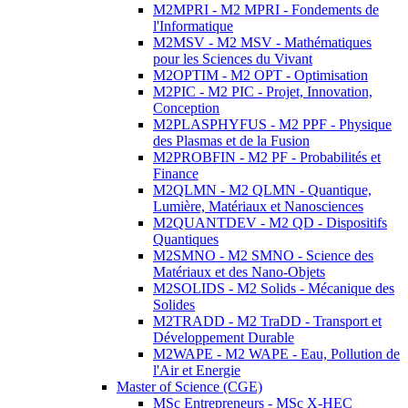
M2MPRI - M2 MPRI - Fondements de
l'Informatique
M2MSV - M2 MSV - Mathématiques
pour les Sciences du Vivant
M2OPTIM - M2 OPT - Optimisation
M2PIC - M2 PIC - Projet, Innovation,
Conception
M2PLASPHYFUS - M2 PPF - Physique
des Plasmas et de la Fusion
M2PROBFIN - M2 PF - Probabilités et
Finance
M2QLMN - M2 QLMN - Quantique,
Lumière, Matériaux et Nanosciences
M2QUANTDEV - M2 QD - Dispositifs
Quantiques
M2SMNO - M2 SMNO - Science des
Matériaux et des Nano-Objets
M2SOLIDS - M2 Solids - Mécanique des
Solides
M2TRADD - M2 TraDD - Transport et
Développement Durable
M2WAPE - M2 WAPE - Eau, Pollution de
l'Air et Energie
Master of Science (CGE)
MSc Entrepreneurs - MSc X-HEC