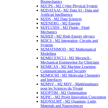
Biomechanics
M2CPS - M2 Cyber Physical System
M2DATAAI - M2 Data AI - Data and
Artificial Intelligence
M2DS - M2 Data Sciences
M2ENERG - M2 Énergie
M2FLUIDS - M2 Fluids - Fluid
Mechanics
M2HEP - M2 High Energy physics
M2ICS - M2 Integration, Circuits and
Systems
M2MATHMOD - M2 Mathematical
Modelling
M2MECENCLI - M2 Mecencli -
Mechanical Engineering for Clinicians
M2MICAS - M2 Machine Learning,
Communications and Security
M2MOCHI - M2 Molecular Chemistry
and Interfaces
M2MSV - M2 MSV - Mathématiques
pour les Sciences du Vivant
M2OPTIM - M2 Optimisation
M2PIC - M2 Projet Innovation Conception
M2QNSLMT - M2 Quantum, Light,
Materials and Nanosciences