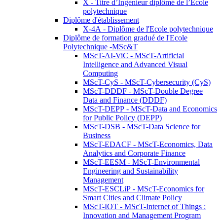
X - Titre d’Ingénieur diplômé de l’École
polytechnique
Diplôme d'établissement
X-4A - Diplôme de l'Ecole polytechnique
Diplôme de formation gradué de l'Ecole
Polytechnique -MSc&T
MScT-AI-ViC - MScT-Artificial
Intelligence and Advanced Visual
Computing
MScT-CyS - MScT-Cybersecurity (CyS)
MScT-DDDF - MScT-Double Degree
Data and Finance (DDDF)
MScT-DEPP - MScT-Data and Economics
for Public Policy (DEPP)
MScT-DSB - MScT-Data Science for
Business
MScT-EDACF - MScT-Economics, Data
Analytics and Corporate Finance
MScT-EESM - MScT-Environmental
Engineering and Sustainability
Management
MScT-ESCLiP - MScT-Economics for
Smart Cities and Climate Policy
MScT-IOT - MScT-Internet of Things :
Innovation and Management Program