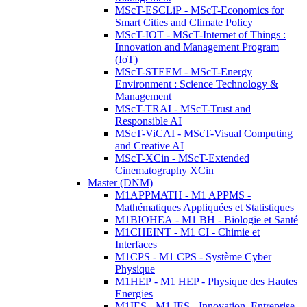
MScT-ESCLiP - MScT-Economics for
Smart Cities and Climate Policy
MScT-IOT - MScT-Internet of Things :
Innovation and Management Program
(IoT)
MScT-STEEM - MScT-Energy
Environment : Science Technology &
Management
MScT-TRAI - MScT-Trust and
Responsible AI
MScT-ViCAI - MScT-Visual Computing
and Creative AI
MScT-XCin - MScT-Extended
Cinematography XCin
Master (DNM)
M1APPMATH - M1 APPMS -
Mathématiques Appliquées et Statistiques
M1BIOHEA - M1 BH - Biologie et Santé
M1CHEINT - M1 CI - Chimie et
Interfaces
M1CPS - M1 CPS - Système Cyber
Physique
M1HEP - M1 HEP - Physique des Hautes
Energies
M1IES - M1 IES - Innovation, Entreprise