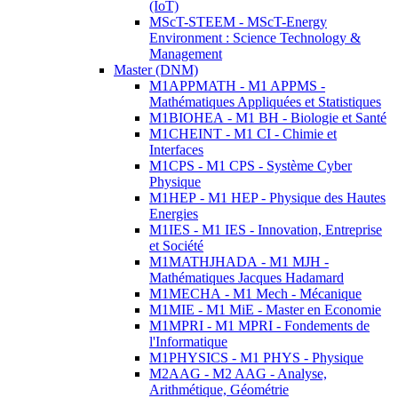
(IoT)
MScT-STEEM - MScT-Energy
Environment : Science Technology &
Management
Master (DNM)
M1APPMATH - M1 APPMS -
Mathématiques Appliquées et Statistiques
M1BIOHEA - M1 BH - Biologie et Santé
M1CHEINT - M1 CI - Chimie et
Interfaces
M1CPS - M1 CPS - Système Cyber
Physique
M1HEP - M1 HEP - Physique des Hautes
Energies
M1IES - M1 IES - Innovation, Entreprise
et Société
M1MATHJHADA - M1 MJH -
Mathématiques Jacques Hadamard
M1MECHA - M1 Mech - Mécanique
M1MIE - M1 MiE - Master en Economie
M1MPRI - M1 MPRI - Fondements de
l'Informatique
M1PHYSICS - M1 PHYS - Physique
M2AAG - M2 AAG - Analyse,
Arithmétique, Géométrie