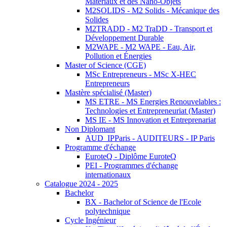
Matériaux et des Nano-Objets
M2SOLIDS - M2 Solids - Mécanique des
Solides
M2TRADD - M2 TraDD - Transport et
Développement Durable
M2WAPE - M2 WAPE - Eau, Air,
Pollution et Énergies
Master of Science (CGE)
MSc Entrepreneurs - MSc X-HEC
Entrepreneurs
Mastère spécialisé (Master)
MS ETRE - MS Energies Renouvelables :
Technologies et Entrepreneuriat (Master)
MS IE - MS Innovation et Entreprenariat
Non Diplomant
AUD_IPParis - AUDITEURS - IP Paris
Programme d'échange
EuroteQ - Diplôme EuroteQ
PEI - Programmes d'échange
internationaux
Catalogue 2024 - 2025
Bachelor
BX - Bachelor of Science de l'Ecole
polytechnique
Cycle Ingénieur