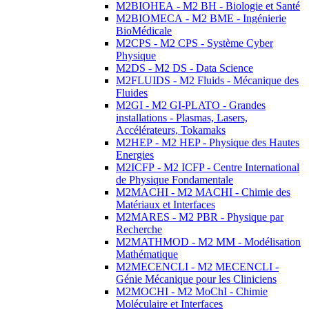
M2BIOHEA - M2 BH - Biologie et Santé
M2BIOMECA - M2 BME - Ingénierie
BioMédicale
M2CPS - M2 CPS - Système Cyber
Physique
M2DS - M2 DS - Data Science
M2FLUIDS - M2 Fluids - Mécanique des
Fluides
M2GI - M2 GI-PLATO - Grandes
installations - Plasmas, Lasers,
Accélérateurs, Tokamaks
M2HEP - M2 HEP - Physique des Hautes
Energies
M2ICFP - M2 ICFP - Centre International
de Physique Fondamentale
M2MACHI - M2 MACHI - Chimie des
Matériaux et Interfaces
M2MARES - M2 PBR - Physique par
Recherche
M2MATHMOD - M2 MM - Modélisation
Mathématique
M2MECENCLI - M2 MECENCLI -
Génie Mécanique pour les Cliniciens
M2MOCHI - M2 MoChI - Chimie
Moléculaire et Interfaces