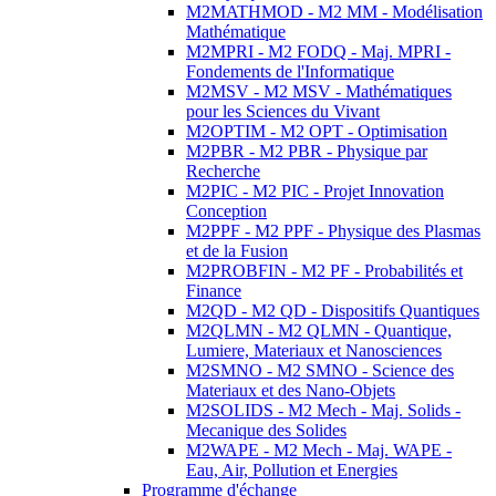
M2MATHMOD - M2 MM - Modélisation
Mathématique
M2MPRI - M2 FODQ - Maj. MPRI -
Fondements de l'Informatique
M2MSV - M2 MSV - Mathématiques
pour les Sciences du Vivant
M2OPTIM - M2 OPT - Optimisation
M2PBR - M2 PBR - Physique par
Recherche
M2PIC - M2 PIC - Projet Innovation
Conception
M2PPF - M2 PPF - Physique des Plasmas
et de la Fusion
M2PROBFIN - M2 PF - Probabilités et
Finance
M2QD - M2 QD - Dispositifs Quantiques
M2QLMN - M2 QLMN - Quantique,
Lumiere, Materiaux et Nanosciences
M2SMNO - M2 SMNO - Science des
Materiaux et des Nano-Objets
M2SOLIDS - M2 Mech - Maj. Solids -
Mecanique des Solides
M2WAPE - M2 Mech - Maj. WAPE -
Eau, Air, Pollution et Energies
Programme d'échange