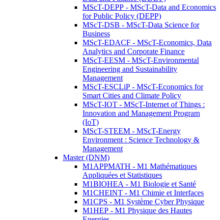
MScT-DEPP - MScT-Data and Economics
for Public Policy (DEPP)
MScT-DSB - MScT-Data Science for
Business
MScT-EDACF - MScT-Economics, Data
Analytics and Corporate Finance
MScT-EESM - MScT-Environmental
Engineering and Sustainability
Management
MScT-ESCLiP - MScT-Economics for
Smart Cities and Climate Policy
MScT-IOT - MScT-Internet of Things :
Innovation and Management Program
(IoT)
MScT-STEEM - MScT-Energy
Environment : Science Technology &
Management
Master (DNM)
M1APPMATH - M1 Mathématiques
Appliquées et Statistiques
M1BIOHEA - M1 Biologie et Santé
M1CHEINT - M1 Chimie et Interfaces
M1CPS - M1 Système Cyber Physique
M1HEP - M1 Physique des Hautes
Energies