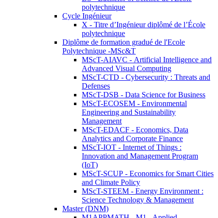
polytechnique
Cycle Ingénieur
X - Titre d’Ingénieur diplômé de l’École
polytechnique
Diplôme de formation gradué de l'Ecole
Polytechnique -MSc&T
MScT-AIAVC - Artificial Intelligence and
Advanced Visual Computing
MScT-CTD - Cybersecurity : Threats and
Defenses
MScT-DSB - Data Science for Business
MScT-ECOSEM - Environmental
Engineering and Sustainability
Management
MScT-EDACF - Economics, Data
Analytics and Corporate Finance
MScT-IOT - Internet of Things :
Innovation and Management Program
(IoT)
MScT-SCUP - Economics for Smart Cities
and Climate Policy
MScT-STEEM - Energy Environment :
Science Technology & Management
Master (DNM)
M1APPMATH - M1 - Applied