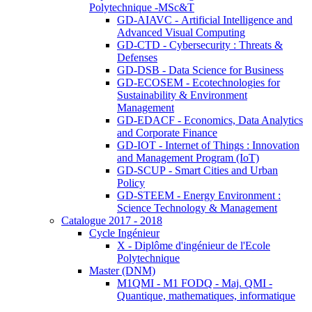
Polytechnique -MSc&T
GD-AIAVC - Artificial Intelligence and
Advanced Visual Computing
GD-CTD - Cybersecurity : Threats &
Defenses
GD-DSB - Data Science for Business
GD-ECOSEM - Ecotechnologies for
Sustainability & Environment
Management
GD-EDACF - Economics, Data Analytics
and Corporate Finance
GD-IOT - Internet of Things : Innovation
and Management Program (IoT)
GD-SCUP - Smart Cities and Urban
Policy
GD-STEEM - Energy Environment :
Science Technology & Management
Catalogue 2017 - 2018
Cycle Ingénieur
X - Diplôme d'ingénieur de l'Ecole
Polytechnique
Master (DNM)
M1QMI - M1 FODQ - Maj. QMI -
Quantique, mathematiques, informatique