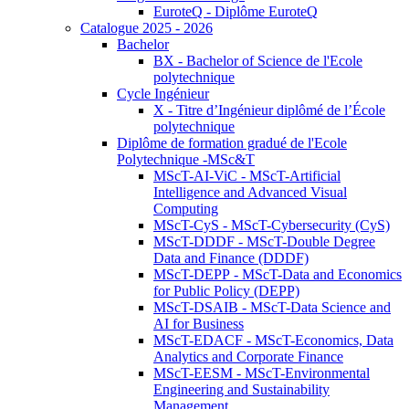
EuroteQ - Diplôme EuroteQ
Catalogue 2025 - 2026
Bachelor
BX - Bachelor of Science de l'Ecole
polytechnique
Cycle Ingénieur
X - Titre d’Ingénieur diplômé de l’École
polytechnique
Diplôme de formation gradué de l'Ecole
Polytechnique -MSc&T
MScT-AI-ViC - MScT-Artificial
Intelligence and Advanced Visual
Computing
MScT-CyS - MScT-Cybersecurity (CyS)
MScT-DDDF - MScT-Double Degree
Data and Finance (DDDF)
MScT-DEPP - MScT-Data and Economics
for Public Policy (DEPP)
MScT-DSAIB - MScT-Data Science and
AI for Business
MScT-EDACF - MScT-Economics, Data
Analytics and Corporate Finance
MScT-EESM - MScT-Environmental
Engineering and Sustainability
Management