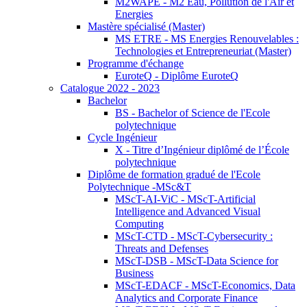
M2WAPE - M2 Eau, Pollution de l'Air et
Energies
Mastère spécialisé (Master)
MS ETRE - MS Energies Renouvelables :
Technologies et Entrepreneuriat (Master)
Programme d'échange
EuroteQ - Diplôme EuroteQ
Catalogue 2022 - 2023
Bachelor
BS - Bachelor of Science de l'Ecole
polytechnique
Cycle Ingénieur
X - Titre d’Ingénieur diplômé de l’École
polytechnique
Diplôme de formation gradué de l'Ecole
Polytechnique -MSc&T
MScT-AI-ViC - MScT-Artificial
Intelligence and Advanced Visual
Computing
MScT-CTD - MScT-Cybersecurity :
Threats and Defenses
MScT-DSB - MScT-Data Science for
Business
MScT-EDACF - MScT-Economics, Data
Analytics and Corporate Finance