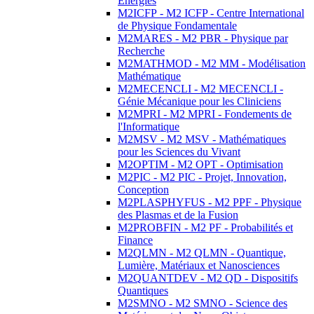
Energies
M2ICFP - M2 ICFP - Centre International
de Physique Fondamentale
M2MARES - M2 PBR - Physique par
Recherche
M2MATHMOD - M2 MM - Modélisation
Mathématique
M2MECENCLI - M2 MECENCLI -
Génie Mécanique pour les Cliniciens
M2MPRI - M2 MPRI - Fondements de
l'Informatique
M2MSV - M2 MSV - Mathématiques
pour les Sciences du Vivant
M2OPTIM - M2 OPT - Optimisation
M2PIC - M2 PIC - Projet, Innovation,
Conception
M2PLASPHYFUS - M2 PPF - Physique
des Plasmas et de la Fusion
M2PROBFIN - M2 PF - Probabilités et
Finance
M2QLMN - M2 QLMN - Quantique,
Lumière, Matériaux et Nanosciences
M2QUANTDEV - M2 QD - Dispositifs
Quantiques
M2SMNO - M2 SMNO - Science des