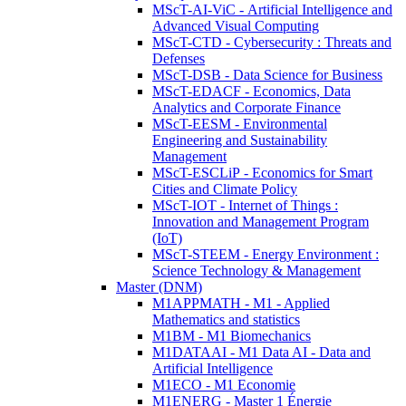
MScT-AI-ViC - Artificial Intelligence and
Advanced Visual Computing
MScT-CTD - Cybersecurity : Threats and
Defenses
MScT-DSB - Data Science for Business
MScT-EDACF - Economics, Data
Analytics and Corporate Finance
MScT-EESM - Environmental
Engineering and Sustainability
Management
MScT-ESCLiP - Economics for Smart
Cities and Climate Policy
MScT-IOT - Internet of Things :
Innovation and Management Program
(IoT)
MScT-STEEM - Energy Environment :
Science Technology & Management
Master (DNM)
M1APPMATH - M1 - Applied
Mathematics and statistics
M1BM - M1 Biomechanics
M1DATAAI - M1 Data AI - Data and
Artificial Intelligence
M1ECO - M1 Economie
M1ENERG - Master 1 Énergie