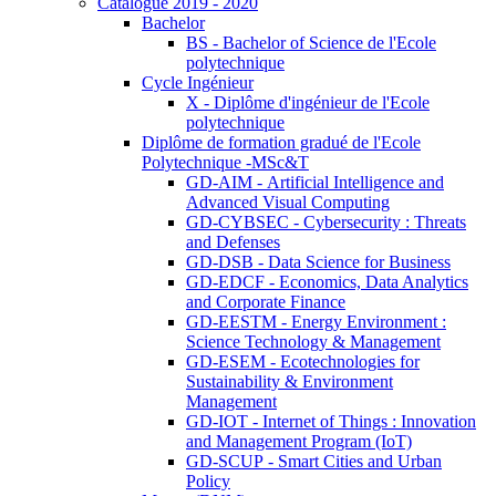
Catalogue 2019 - 2020
Bachelor
BS - Bachelor of Science de l'Ecole
polytechnique
Cycle Ingénieur
X - Diplôme d'ingénieur de l'Ecole
polytechnique
Diplôme de formation gradué de l'Ecole
Polytechnique -MSc&T
GD-AIM - Artificial Intelligence and
Advanced Visual Computing
GD-CYBSEC - Cybersecurity : Threats
and Defenses
GD-DSB - Data Science for Business
GD-EDCF - Economics, Data Analytics
and Corporate Finance
GD-EESTM - Energy Environment :
Science Technology & Management
GD-ESEM - Ecotechnologies for
Sustainability & Environment
Management
GD-IOT - Internet of Things : Innovation
and Management Program (IoT)
GD-SCUP - Smart Cities and Urban
Policy