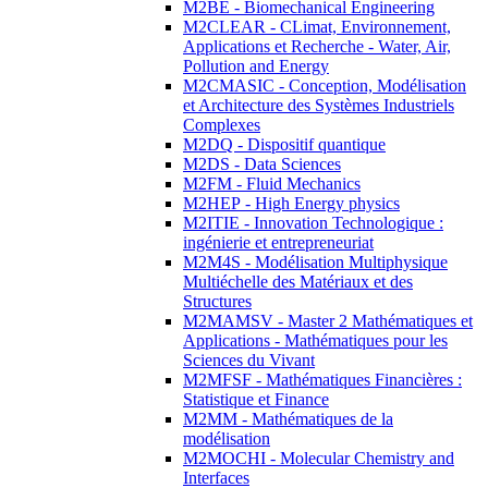
M2BE - Biomechanical Engineering
M2CLEAR - CLimat, Environnement,
Applications et Recherche - Water, Air,
Pollution and Energy
M2CMASIC - Conception, Modélisation
et Architecture des Systèmes Industriels
Complexes
M2DQ - Dispositif quantique
M2DS - Data Sciences
M2FM - Fluid Mechanics
M2HEP - High Energy physics
M2ITIE - Innovation Technologique :
ingénierie et entrepreneuriat
M2M4S - Modélisation Multiphysique
Multiéchelle des Matériaux et des
Structures
M2MAMSV - Master 2 Mathématiques et
Applications - Mathématiques pour les
Sciences du Vivant
M2MFSF - Mathématiques Financières :
Statistique et Finance
M2MM - Mathématiques de la
modélisation
M2MOCHI - Molecular Chemistry and
Interfaces