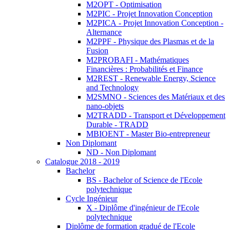
M2OPT - Optimisation
M2PIC - Projet Innovation Conception
M2PICA - Projet Innovation Conception -
Alternance
M2PPF - Physique des Plasmas et de la
Fusion
M2PROBAFI - Mathématiques
Financières : Probabilités et Finance
M2REST - Renewable Energy, Science
and Technology
M2SMNO - Sciences des Matériaux et des
nano-objets
M2TRADD - Transport et Développement
Durable - TRADD
MBIOENT - Master Bio-entrepreneur
Non Diplomant
ND - Non Diplomant
Catalogue 2018 - 2019
Bachelor
BS - Bachelor of Science de l'Ecole
polytechnique
Cycle Ingénieur
X - Diplôme d'ingénieur de l'Ecole
polytechnique
Diplôme de formation gradué de l'Ecole