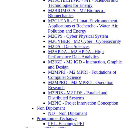
M1SCTECHNRJ - M1 - Sciences and
Technologies for Energy
M2BIOMECA - M2 Biomeca -
Biomechanics
M2CLEAR - CLimat, Environnement,
Applications et Recherche - Water, Air,
Pollution and Energy
M2CPS - Cyber Physical System
M2CYBER - M2 Cyber - Cybersecurity
M2DS - Data Sciences
M2HPDA - M2 HPDA - High
Performance Data Analytics
M2IGD - M2 IGD - Interaction, Graphic
and Design
M2MPRI - M2 MPRI - Foudations of
Computer Science
M2MPRO - M2 MPRO - Operation
Research
M2PDS - M2 PDS - Parallel and
Distributed Systems
M2PIC - Projet Innovation Conception
Non Diplomant
ND - Non Diplomant
Programme d'échange
PEI - Echanges PEI