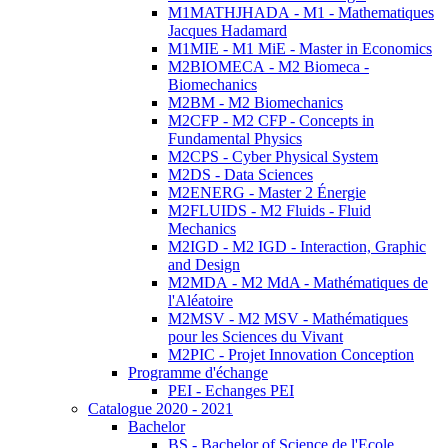
M1MATHJHADA - M1 - Mathematiques
Jacques Hadamard
M1MIE - M1 MiE - Master in Economics
M2BIOMECA - M2 Biomeca -
Biomechanics
M2BM - M2 Biomechanics
M2CFP - M2 CFP - Concepts in
Fundamental Physics
M2CPS - Cyber Physical System
M2DS - Data Sciences
M2ENERG - Master 2 Énergie
M2FLUIDS - M2 Fluids - Fluid
Mechanics
M2IGD - M2 IGD - Interaction, Graphic
and Design
M2MDA - M2 MdA - Mathématiques de
l'Aléatoire
M2MSV - M2 MSV - Mathématiques
pour les Sciences du Vivant
M2PIC - Projet Innovation Conception
Programme d'échange
PEI - Echanges PEI
Catalogue 2020 - 2021
Bachelor
BS - Bachelor of Science de l'Ecole