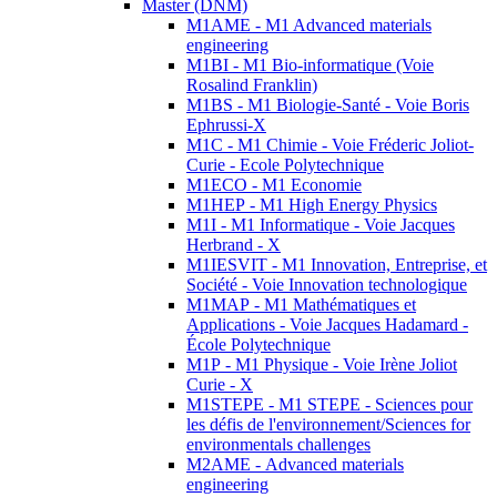
Master (DNM)
M1AME - M1 Advanced materials
engineering
M1BI - M1 Bio-informatique (Voie
Rosalind Franklin)
M1BS - M1 Biologie-Santé - Voie Boris
Ephrussi-X
M1C - M1 Chimie - Voie Fréderic Joliot-
Curie - Ecole Polytechnique
M1ECO - M1 Economie
M1HEP - M1 High Energy Physics
M1I - M1 Informatique - Voie Jacques
Herbrand - X
M1IESVIT - M1 Innovation, Entreprise, et
Société - Voie Innovation technologique
M1MAP - M1 Mathématiques et
Applications - Voie Jacques Hadamard -
École Polytechnique
M1P - M1 Physique - Voie Irène Joliot
Curie - X
M1STEPE - M1 STEPE - Sciences pour
les défis de l'environnement/Sciences for
environmentals challenges
M2AME - Advanced materials
engineering