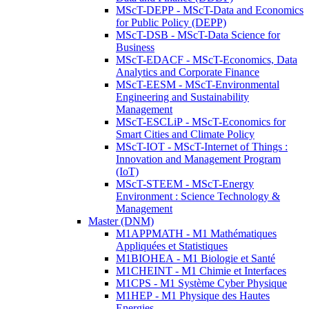
MScT-DEPP - MScT-Data and Economics
for Public Policy (DEPP)
MScT-DSB - MScT-Data Science for
Business
MScT-EDACF - MScT-Economics, Data
Analytics and Corporate Finance
MScT-EESM - MScT-Environmental
Engineering and Sustainability
Management
MScT-ESCLiP - MScT-Economics for
Smart Cities and Climate Policy
MScT-IOT - MScT-Internet of Things :
Innovation and Management Program
(IoT)
MScT-STEEM - MScT-Energy
Environment : Science Technology &
Management
Master (DNM)
M1APPMATH - M1 Mathématiques
Appliquées et Statistiques
M1BIOHEA - M1 Biologie et Santé
M1CHEINT - M1 Chimie et Interfaces
M1CPS - M1 Système Cyber Physique
M1HEP - M1 Physique des Hautes
Energies