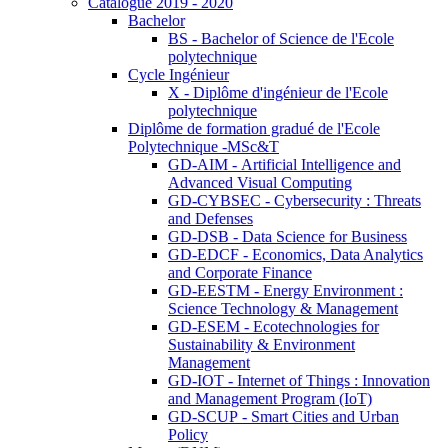
Catalogue 2019 - 2020
Bachelor
BS - Bachelor of Science de l'Ecole
polytechnique
Cycle Ingénieur
X - Diplôme d'ingénieur de l'Ecole
polytechnique
Diplôme de formation gradué de l'Ecole
Polytechnique -MSc&T
GD-AIM - Artificial Intelligence and
Advanced Visual Computing
GD-CYBSEC - Cybersecurity : Threats
and Defenses
GD-DSB - Data Science for Business
GD-EDCF - Economics, Data Analytics
and Corporate Finance
GD-EESTM - Energy Environment :
Science Technology & Management
GD-ESEM - Ecotechnologies for
Sustainability & Environment
Management
GD-IOT - Internet of Things : Innovation
and Management Program (IoT)
GD-SCUP - Smart Cities and Urban
Policy