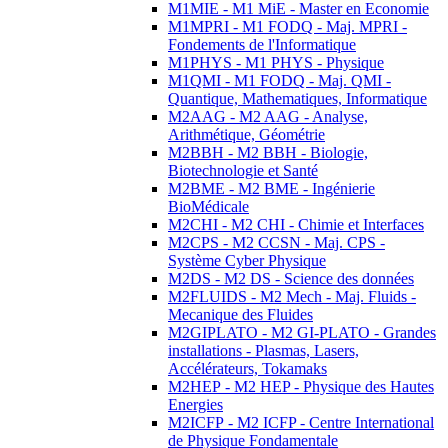
M1MIE - M1 MiE - Master en Economie
M1MPRI - M1 FODQ - Maj. MPRI -
Fondements de l'Informatique
M1PHYS - M1 PHYS - Physique
M1QMI - M1 FODQ - Maj. QMI -
Quantique, Mathematiques, Informatique
M2AAG - M2 AAG - Analyse,
Arithmétique, Géométrie
M2BBH - M2 BBH - Biologie,
Biotechnologie et Santé
M2BME - M2 BME - Ingénierie
BioMédicale
M2CHI - M2 CHI - Chimie et Interfaces
M2CPS - M2 CCSN - Maj. CPS -
Système Cyber Physique
M2DS - M2 DS - Science des données
M2FLUIDS - M2 Mech - Maj. Fluids -
Mecanique des Fluides
M2GIPLATO - M2 GI-PLATO - Grandes
installations - Plasmas, Lasers,
Accélérateurs, Tokamaks
M2HEP - M2 HEP - Physique des Hautes
Energies
M2ICFP - M2 ICFP - Centre International
de Physique Fondamentale