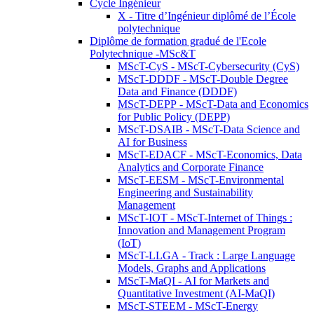
Cycle Ingénieur
X - Titre d’Ingénieur diplômé de l’École
polytechnique
Diplôme de formation gradué de l'Ecole
Polytechnique -MSc&T
MScT-CyS - MScT-Cybersecurity (CyS)
MScT-DDDF - MScT-Double Degree
Data and Finance (DDDF)
MScT-DEPP - MScT-Data and Economics
for Public Policy (DEPP)
MScT-DSAIB - MScT-Data Science and
AI for Business
MScT-EDACF - MScT-Economics, Data
Analytics and Corporate Finance
MScT-EESM - MScT-Environmental
Engineering and Sustainability
Management
MScT-IOT - MScT-Internet of Things :
Innovation and Management Program
(IoT)
MScT-LLGA - Track : Large Language
Models, Graphs and Applications
MScT-MaQI - AI for Markets and
Quantitative Investment (AI-MaQI)
MScT-STEEM - MScT-Energy