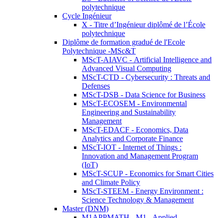
polytechnique
Cycle Ingénieur
X - Titre d’Ingénieur diplômé de l’École
polytechnique
Diplôme de formation gradué de l'Ecole
Polytechnique -MSc&T
MScT-AIAVC - Artificial Intelligence and
Advanced Visual Computing
MScT-CTD - Cybersecurity : Threats and
Defenses
MScT-DSB - Data Science for Business
MScT-ECOSEM - Environmental
Engineering and Sustainability
Management
MScT-EDACF - Economics, Data
Analytics and Corporate Finance
MScT-IOT - Internet of Things :
Innovation and Management Program
(IoT)
MScT-SCUP - Economics for Smart Cities
and Climate Policy
MScT-STEEM - Energy Environment :
Science Technology & Management
Master (DNM)
M1APPMATH - M1 - Applied