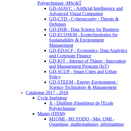
Polytechnique -MSc&T
GD-AIAVC - Artificial Intelligence and
Advanced Visual Computing
GD-CTD - Cybersecurity : Threats &
Defenses
GD-DSB - Data Science for Business
GD-ECOSEM - Ecotechnologies for
Sustainability & Environment
Management
GD-EDACF - Economics, Data Analytics
and Corporate Finance
GD-IOT - Internet of Things : Innovation
and Management Program (IoT)
GD-SCUP - Smart Cities and Urban
Policy
GD-STEEM - Energy Environment :
Science Technology & Management
Catalogue 2017 - 2018
Cycle Ingénieur
X - Diplôme d'ingénieur de l'Ecole
Polytechnique
Master (DNM)
M1QMI - M1 FODQ - Maj. QMI -
Quantique, mathematiques, informatique