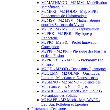
M2MATHMOD - M2 MM - Modélisation
Mathématique
M2MPRI - M2 FODQ - Maj. MPRI -
Fondements de l'Informatique
M2MSV - M2 MSV - Mathématiques
pour les Sciences du Vivant
M2OPTIM - M2 OPT - Optimisation
M2PBR - M2 PBR - Physique par
Recherche
M2PIC - M2 PIC - Projet Innovation
Conception
M2PPF - M2 PPF - Physique des Plasmas
et de la Fusion
M2PROBFIN - M2 PF - Probabilités et
Finance
M2QD - M2 QD - Dispositifs Quantiques
M2QLMN - M2 QLMN - Quantique,
Lumiere, Materiaux et Nanosciences
M2SMNO - M2 SMNO - Science des
Materiaux et des Nano-Objets
M2SOLIDS - M2 Mech - Maj. Solids -
Mecanique des Solides
M2WAPE - M2 Mech - Maj. WAPE -
Eau, Air, Pollution et Energies
Programme d'échange