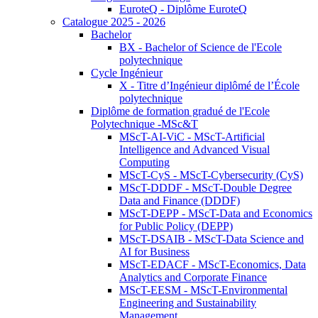
EuroteQ - Diplôme EuroteQ
Catalogue 2025 - 2026
Bachelor
BX - Bachelor of Science de l'Ecole
polytechnique
Cycle Ingénieur
X - Titre d’Ingénieur diplômé de l’École
polytechnique
Diplôme de formation gradué de l'Ecole
Polytechnique -MSc&T
MScT-AI-ViC - MScT-Artificial
Intelligence and Advanced Visual
Computing
MScT-CyS - MScT-Cybersecurity (CyS)
MScT-DDDF - MScT-Double Degree
Data and Finance (DDDF)
MScT-DEPP - MScT-Data and Economics
for Public Policy (DEPP)
MScT-DSAIB - MScT-Data Science and
AI for Business
MScT-EDACF - MScT-Economics, Data
Analytics and Corporate Finance
MScT-EESM - MScT-Environmental
Engineering and Sustainability
Management