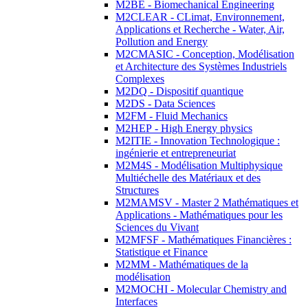
M2BE - Biomechanical Engineering
M2CLEAR - CLimat, Environnement,
Applications et Recherche - Water, Air,
Pollution and Energy
M2CMASIC - Conception, Modélisation
et Architecture des Systèmes Industriels
Complexes
M2DQ - Dispositif quantique
M2DS - Data Sciences
M2FM - Fluid Mechanics
M2HEP - High Energy physics
M2ITIE - Innovation Technologique :
ingénierie et entrepreneuriat
M2M4S - Modélisation Multiphysique
Multiéchelle des Matériaux et des
Structures
M2MAMSV - Master 2 Mathématiques et
Applications - Mathématiques pour les
Sciences du Vivant
M2MFSF - Mathématiques Financières :
Statistique et Finance
M2MM - Mathématiques de la
modélisation
M2MOCHI - Molecular Chemistry and
Interfaces