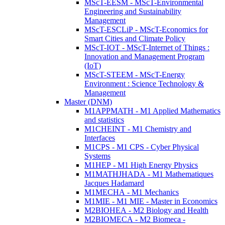
MScT-EESM - MScT-Environmental
Engineering and Sustainability
Management
MScT-ESCLiP - MScT-Economics for
Smart Cities and Climate Policy
MScT-IOT - MScT-Internet of Things :
Innovation and Management Program
(IoT)
MScT-STEEM - MScT-Energy
Environment : Science Technology &
Management
Master (DNM)
M1APPMATH - M1 Applied Mathematics
and statistics
M1CHEINT - M1 Chemistry and
Interfaces
M1CPS - M1 CPS - Cyber Physical
Systems
M1HEP - M1 High Energy Physics
M1MATHJHADA - M1 Mathematiques
Jacques Hadamard
M1MECHA - M1 Mechanics
M1MIE - M1 MIE - Master in Economics
M2BIOHEA - M2 Biology and Health
M2BIOMECA - M2 Biomeca -