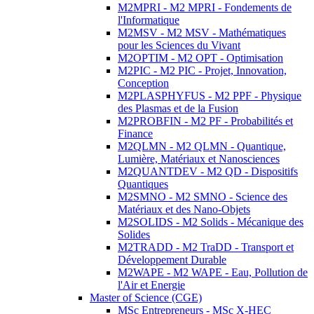
M2MPRI - M2 MPRI - Fondements de
l'Informatique
M2MSV - M2 MSV - Mathématiques
pour les Sciences du Vivant
M2OPTIM - M2 OPT - Optimisation
M2PIC - M2 PIC - Projet, Innovation,
Conception
M2PLASPHYFUS - M2 PPF - Physique
des Plasmas et de la Fusion
M2PROBFIN - M2 PF - Probabilités et
Finance
M2QLMN - M2 QLMN - Quantique,
Lumière, Matériaux et Nanosciences
M2QUANTDEV - M2 QD - Dispositifs
Quantiques
M2SMNO - M2 SMNO - Science des
Matériaux et des Nano-Objets
M2SOLIDS - M2 Solids - Mécanique des
Solides
M2TRADD - M2 TraDD - Transport et
Développement Durable
M2WAPE - M2 WAPE - Eau, Pollution de
l'Air et Energie
Master of Science (CGE)
MSc Entrepreneurs - MSc X-HEC