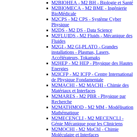
M2BIOHEA - M2 BH - Biologie et Santé
M2BIOMECA - M2 BME - Ingénierie
BioMédicale
M2CPS - M2 CPS - Système Cyber
Physique
M2DS - M2 DS - Data Science
M2FLUIDS - M2 Fluids - Mécanique des
Fluides
M2GI - M2 GI-PLATO - Grandes
installations - Plasmas, Lasers,
Accélérateurs, Tokamaks
M2HEP - M2 HEP - Physique des Hautes
Energies
M2ICFP - M2 ICFP - Centre International
de Physique Fondamentale
M2MACHI - M2 MACHI - Chimie des
Matériaux et Interfaces
M2MARES - M2 PBR - Physique par
Recherche
M2MATHMOD - M2 MM - Modélisation
Mathématique
M2MECENCLI - M2 MECENCLI -
Génie Mécanique pour les Cliniciens
M2MOCHI - M2 MoChI - Chimie
Moléculaire et Interfaces