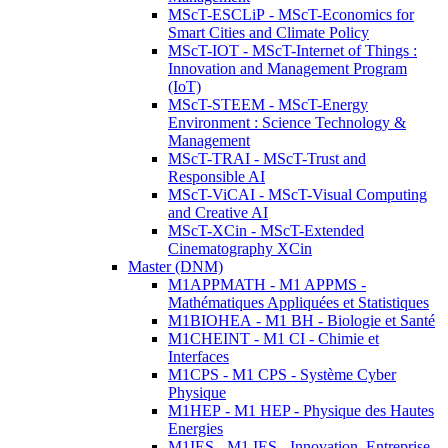
MScT-ESCLiP - MScT-Economics for
Smart Cities and Climate Policy
MScT-IOT - MScT-Internet of Things :
Innovation and Management Program
(IoT)
MScT-STEEM - MScT-Energy
Environment : Science Technology &
Management
MScT-TRAI - MScT-Trust and
Responsible AI
MScT-ViCAI - MScT-Visual Computing
and Creative AI
MScT-XCin - MScT-Extended
Cinematography XCin
Master (DNM)
M1APPMATH - M1 APPMS -
Mathématiques Appliquées et Statistiques
M1BIOHEA - M1 BH - Biologie et Santé
M1CHEINT - M1 CI - Chimie et
Interfaces
M1CPS - M1 CPS - Système Cyber
Physique
M1HEP - M1 HEP - Physique des Hautes
Energies
M1IES - M1 IES - Innovation, Entreprise