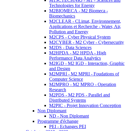
M1SCTECHNRJ - M1 - Sciences and
Technologies for Energy
M2BIOMECA - M2 Biomeca -
Biomechanics
M2CLEAR - CLimat, Environnement,
Applications et Recherche - Water, Air,
Pollution and Energy
M2CPS - Cyber Physical System
M2CYBER - M2 Cyber - Cybersecurity
M2DS - Data Sciences
M2HPDA - M2 HPDA - High
Performance Data Analytics
M2IGD - M2 IGD - Interaction, Graphic
and Design
M2MPRI - M2 MPRI - Foudations of
Computer Science
M2MPRO - M2 MPRO - Operation
Research
M2PDS - M2 PDS - Parallel and
Distributed Systems
M2PIC - Projet Innovation Conception
Non Diplomant
ND - Non Diplomant
Programme d'échange
PEI - Echanges PEI