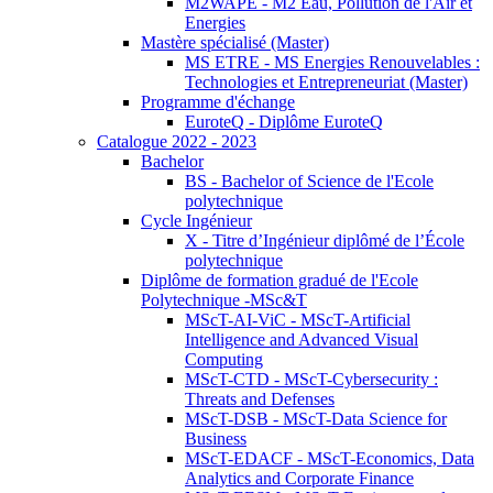
M2WAPE - M2 Eau, Pollution de l'Air et
Energies
Mastère spécialisé (Master)
MS ETRE - MS Energies Renouvelables :
Technologies et Entrepreneuriat (Master)
Programme d'échange
EuroteQ - Diplôme EuroteQ
Catalogue 2022 - 2023
Bachelor
BS - Bachelor of Science de l'Ecole
polytechnique
Cycle Ingénieur
X - Titre d’Ingénieur diplômé de l’École
polytechnique
Diplôme de formation gradué de l'Ecole
Polytechnique -MSc&T
MScT-AI-ViC - MScT-Artificial
Intelligence and Advanced Visual
Computing
MScT-CTD - MScT-Cybersecurity :
Threats and Defenses
MScT-DSB - MScT-Data Science for
Business
MScT-EDACF - MScT-Economics, Data
Analytics and Corporate Finance