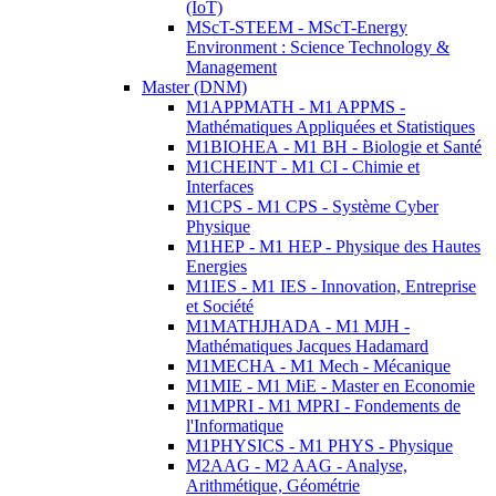
(IoT)
MScT-STEEM - MScT-Energy
Environment : Science Technology &
Management
Master (DNM)
M1APPMATH - M1 APPMS -
Mathématiques Appliquées et Statistiques
M1BIOHEA - M1 BH - Biologie et Santé
M1CHEINT - M1 CI - Chimie et
Interfaces
M1CPS - M1 CPS - Système Cyber
Physique
M1HEP - M1 HEP - Physique des Hautes
Energies
M1IES - M1 IES - Innovation, Entreprise
et Société
M1MATHJHADA - M1 MJH -
Mathématiques Jacques Hadamard
M1MECHA - M1 Mech - Mécanique
M1MIE - M1 MiE - Master en Economie
M1MPRI - M1 MPRI - Fondements de
l'Informatique
M1PHYSICS - M1 PHYS - Physique
M2AAG - M2 AAG - Analyse,
Arithmétique, Géométrie