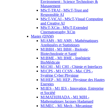
Environment : Science Technology &
Management
MScT-TRAI - MScT-Trust and
Responsible AI
MScT-ViCAI - MScT-Visual Computing
and Creative AI
MScT-XCin - MScT-Extended
Cinematography XCin
Master (DNM)
M1AMS - M1 AMS - Mathématiques
Appliquées et Statistiques
M1BBH - M1 BBH - Biologie,
Biotechnologie et Santé
M1BME - M1 BME - Ingénierie
BioMédicale
M1CHI - M1 CHI - Chimie et Interfaces
M1CPS - M1 CCSN - Maj. CPS -
Système Cyber Physique
M1HEP - M1 HEP - Physique des Hautes
Energies
M1IES - M1 IES - Innovation, Entreprise
et Société
M1MATHJHADA - M1 MJH -
Mathematiques Jacques Hadamard
M1MEC - M1 Mech - Mecanique