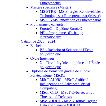
Entrepreneurs
Mastère spécialisé (Master)
MS ETRE - MS Energies Renouvelables :
Technologies et Entrepreneuriat (Master)
MS IE - MS Innovation et Entreprenariat
Programme d'échange
EuroteQ - Diplôme EuroteQ
PEI - Programmes d'échange
internationaux
Catalogue 2023 - 2024
Bachelor
BS - Bachelor of Science de l'Ecole
polytechnique
Cycle Ingénieur
X - Titre d’Ingénieur diplômé de l’École
polytechnique
Diplôme de formation gradué de l'Ecole
Polytechnique -MSc&T
MScT-AI-ViC - MScT-Artificial
Intelligence and Advanced Visual
Computing
MScT-CTD - MScT-Cybersecurity :
Threats and Defenses
MScT-DDDF - MScT-Double Degree
Data and Finance (DDDF)