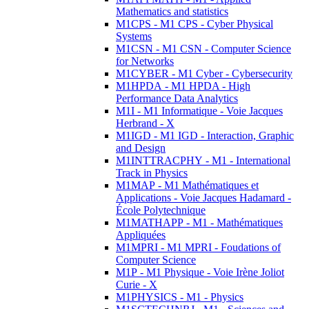
Mathematics and statistics
M1CPS - M1 CPS - Cyber Physical
Systems
M1CSN - M1 CSN - Computer Science
for Networks
M1CYBER - M1 Cyber - Cybersecurity
M1HPDA - M1 HPDA - High
Performance Data Analytics
M1I - M1 Informatique - Voie Jacques
Herbrand - X
M1IGD - M1 IGD - Interaction, Graphic
and Design
M1INTTRACPHY - M1 - International
Track in Physics
M1MAP - M1 Mathématiques et
Applications - Voie Jacques Hadamard -
École Polytechnique
M1MATHAPP - M1 - Mathématiques
Appliquées
M1MPRI - M1 MPRI - Foudations of
Computer Science
M1P - M1 Physique - Voie Irène Joliot
Curie - X
M1PHYSICS - M1 - Physics