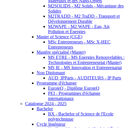
Matériaux et des Nano-Objets
M2SOLIDS - M2 Solids - Mécanique des
Solides
M2TRADD - M2 TraDD - Transport et
Développement Durable
M2WAPE - M2 WAPE - Eau, Air,
Pollution et Énergies
Master of Science (CGE)
MSc Entrepreneurs - MSc X-HEC
Entrepreneurs
Mastère spécialisé (Master)
MS ETRE - MS Energies Renouvelables :
Technologies et Entrepreneuriat (Master)
MS IE - MS Innovation et Entreprenariat
Non Diplomant
AUD_IPParis - AUDITEURS - IP Paris
Programme d'échange
EuroteQ - Diplôme EuroteQ
PEI - Programmes d'échange
internationaux
Catalogue 2024 - 2025
Bachelor
BX - Bachelor of Science de l'Ecole
polytechnique
Cycle Ingénieur