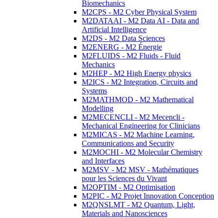
Biomechanics
M2CPS - M2 Cyber Physical System
M2DATAAI - M2 Data AI - Data and
Artificial Intelligence
M2DS - M2 Data Sciences
M2ENERG - M2 Énergie
M2FLUIDS - M2 Fluids - Fluid
Mechanics
M2HEP - M2 High Energy physics
M2ICS - M2 Integration, Circuits and
Systems
M2MATHMOD - M2 Mathematical
Modelling
M2MECENCLI - M2 Mecencli -
Mechanical Engineering for Clinicians
M2MICAS - M2 Machine Learning,
Communications and Security
M2MOCHI - M2 Molecular Chemistry
and Interfaces
M2MSV - M2 MSV - Mathématiques
pour les Sciences du Vivant
M2OPTIM - M2 Optimisation
M2PIC - M2 Projet Innovation Conception
M2QNSLMT - M2 Quantum, Light,
Materials and Nanosciences