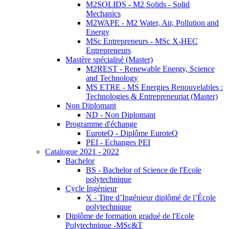
M2SOLIDS - M2 Solids - Solid
Mechanics
M2WAPE - M2 Water, Air, Pollution and
Energy
MSc Entrepreneurs - MSc X-HEC
Entrepreneurs
Mastère spécialisé (Master)
M2REST - Renewable Energy, Science
and Technology
MS ETRE - MS Energies Renouvelables :
Technologies & Entrepreneuriat (Master)
Non Diplomant
ND - Non Diplomant
Programme d'échange
EuroteQ - Diplôme EuroteQ
PEI - Echanges PEI
Catalogue 2021 - 2022
Bachelor
BS - Bachelor of Science de l'Ecole
polytechnique
Cycle Ingénieur
X - Titre d’Ingénieur diplômé de l’École
polytechnique
Diplôme de formation gradué de l'Ecole
Polytechnique -MSc&T