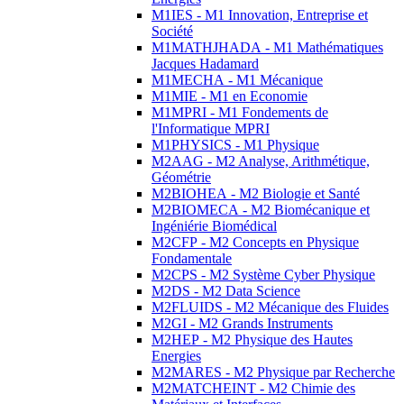
M1IES - M1 Innovation, Entreprise et
Société
M1MATHJHADA - M1 Mathématiques
Jacques Hadamard
M1MECHA - M1 Mécanique
M1MIE - M1 en Economie
M1MPRI - M1 Fondements de
l'Informatique MPRI
M1PHYSICS - M1 Physique
M2AAG - M2 Analyse, Arithmétique,
Géométrie
M2BIOHEA - M2 Biologie et Santé
M2BIOMECA - M2 Biomécanique et
Ingéniérie Biomédical
M2CFP - M2 Concepts en Physique
Fondamentale
M2CPS - M2 Système Cyber Physique
M2DS - M2 Data Science
M2FLUIDS - M2 Mécanique des Fluides
M2GI - M2 Grands Instruments
M2HEP - M2 Physique des Hautes
Energies
M2MARES - M2 Physique par Recherche
M2MATCHEINT - M2 Chimie des