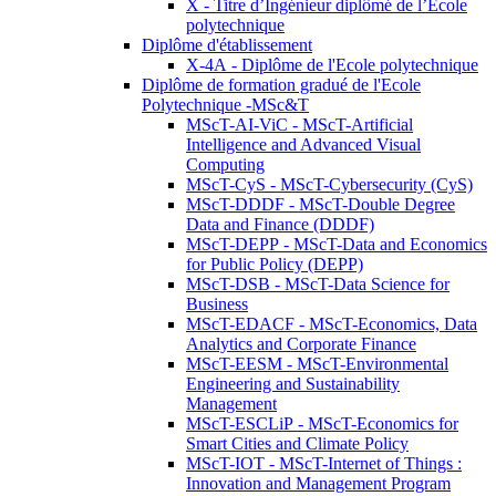
X - Titre d’Ingénieur diplômé de l’École
polytechnique
Diplôme d'établissement
X-4A - Diplôme de l'Ecole polytechnique
Diplôme de formation gradué de l'Ecole
Polytechnique -MSc&T
MScT-AI-ViC - MScT-Artificial
Intelligence and Advanced Visual
Computing
MScT-CyS - MScT-Cybersecurity (CyS)
MScT-DDDF - MScT-Double Degree
Data and Finance (DDDF)
MScT-DEPP - MScT-Data and Economics
for Public Policy (DEPP)
MScT-DSB - MScT-Data Science for
Business
MScT-EDACF - MScT-Economics, Data
Analytics and Corporate Finance
MScT-EESM - MScT-Environmental
Engineering and Sustainability
Management
MScT-ESCLiP - MScT-Economics for
Smart Cities and Climate Policy
MScT-IOT - MScT-Internet of Things :
Innovation and Management Program