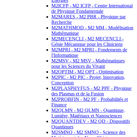
Energies
M2ICFP - M2 ICFP - Centre International
de Physique Fondamentale
M2MARES - M2 PBR - Physique par
Recherche
M2MATHMOD - M2 MM - Modélisation
Mathématique
M2MECENCLI - M2 MECENCLI -
Génie Mécanique pour les Cliniciens
M2MPRI - M2 MPRI - Fondements de
l'Informatique
M2MSV - M2 MSV - Mathématiques
pour les Sciences du Vivant
M2OPTIM - M2 OPT - Optimisation
M2PIC - M2 PIC - Projet, Innovation,
Conception
M2PLASPHYFUS - M2 PPF - Physique
des Plasmas et de la Fusion
M2PROBFIN - M2 PF - Probabilités et
Finance
M2QLMN - M2 QLMN - Quantique,
Lumière, Matériaux et Nanosciences
M2QUANTDEV - M2 QD - Dispositifs
Quantiques
M2SMNO - M2 SMNO - Science des