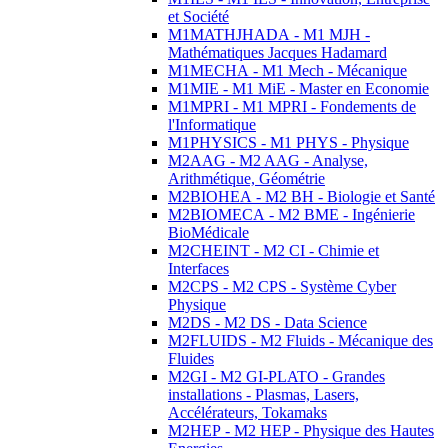
et Société
M1MATHJHADA - M1 MJH -
Mathématiques Jacques Hadamard
M1MECHA - M1 Mech - Mécanique
M1MIE - M1 MiE - Master en Economie
M1MPRI - M1 MPRI - Fondements de
l'Informatique
M1PHYSICS - M1 PHYS - Physique
M2AAG - M2 AAG - Analyse,
Arithmétique, Géométrie
M2BIOHEA - M2 BH - Biologie et Santé
M2BIOMECA - M2 BME - Ingénierie
BioMédicale
M2CHEINT - M2 CI - Chimie et
Interfaces
M2CPS - M2 CPS - Système Cyber
Physique
M2DS - M2 DS - Data Science
M2FLUIDS - M2 Fluids - Mécanique des
Fluides
M2GI - M2 GI-PLATO - Grandes
installations - Plasmas, Lasers,
Accélérateurs, Tokamaks
M2HEP - M2 HEP - Physique des Hautes