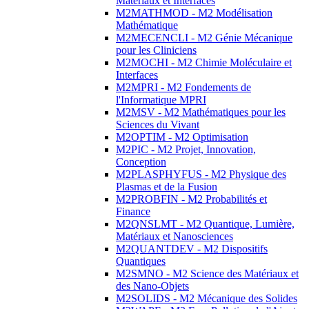
Matériaux et Interfaces
M2MATHMOD - M2 Modélisation
Mathématique
M2MECENCLI - M2 Génie Mécanique
pour les Cliniciens
M2MOCHI - M2 Chimie Moléculaire et
Interfaces
M2MPRI - M2 Fondements de
l'Informatique MPRI
M2MSV - M2 Mathématiques pour les
Sciences du Vivant
M2OPTIM - M2 Optimisation
M2PIC - M2 Projet, Innovation,
Conception
M2PLASPHYFUS - M2 Physique des
Plasmas et de la Fusion
M2PROBFIN - M2 Probabilités et
Finance
M2QNSLMT - M2 Quantique, Lumière,
Matériaux et Nanosciences
M2QUANTDEV - M2 Dispositifs
Quantiques
M2SMNO - M2 Science des Matériaux et
des Nano-Objets
M2SOLIDS - M2 Mécanique des Solides