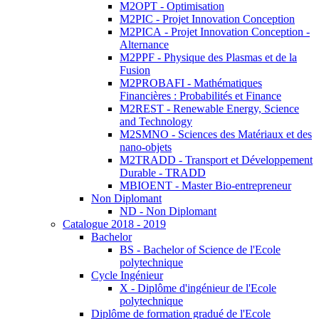
M2OPT - Optimisation
M2PIC - Projet Innovation Conception
M2PICA - Projet Innovation Conception -
Alternance
M2PPF - Physique des Plasmas et de la
Fusion
M2PROBAFI - Mathématiques
Financières : Probabilités et Finance
M2REST - Renewable Energy, Science
and Technology
M2SMNO - Sciences des Matériaux et des
nano-objets
M2TRADD - Transport et Développement
Durable - TRADD
MBIOENT - Master Bio-entrepreneur
Non Diplomant
ND - Non Diplomant
Catalogue 2018 - 2019
Bachelor
BS - Bachelor of Science de l'Ecole
polytechnique
Cycle Ingénieur
X - Diplôme d'ingénieur de l'Ecole
polytechnique
Diplôme de formation gradué de l'Ecole