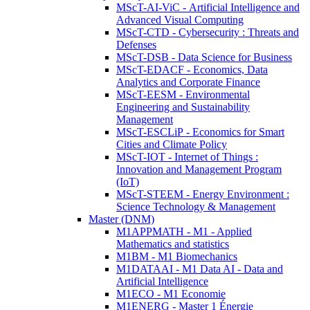
MScT-AI-ViC - Artificial Intelligence and
Advanced Visual Computing
MScT-CTD - Cybersecurity : Threats and
Defenses
MScT-DSB - Data Science for Business
MScT-EDACF - Economics, Data
Analytics and Corporate Finance
MScT-EESM - Environmental
Engineering and Sustainability
Management
MScT-ESCLiP - Economics for Smart
Cities and Climate Policy
MScT-IOT - Internet of Things :
Innovation and Management Program
(IoT)
MScT-STEEM - Energy Environment :
Science Technology & Management
Master (DNM)
M1APPMATH - M1 - Applied
Mathematics and statistics
M1BM - M1 Biomechanics
M1DATAAI - M1 Data AI - Data and
Artificial Intelligence
M1ECO - M1 Economie
M1ENERG - Master 1 Énergie