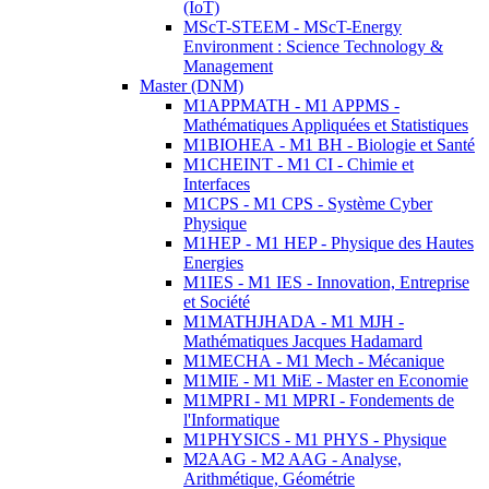
(IoT)
MScT-STEEM - MScT-Energy
Environment : Science Technology &
Management
Master (DNM)
M1APPMATH - M1 APPMS -
Mathématiques Appliquées et Statistiques
M1BIOHEA - M1 BH - Biologie et Santé
M1CHEINT - M1 CI - Chimie et
Interfaces
M1CPS - M1 CPS - Système Cyber
Physique
M1HEP - M1 HEP - Physique des Hautes
Energies
M1IES - M1 IES - Innovation, Entreprise
et Société
M1MATHJHADA - M1 MJH -
Mathématiques Jacques Hadamard
M1MECHA - M1 Mech - Mécanique
M1MIE - M1 MiE - Master en Economie
M1MPRI - M1 MPRI - Fondements de
l'Informatique
M1PHYSICS - M1 PHYS - Physique
M2AAG - M2 AAG - Analyse,
Arithmétique, Géométrie