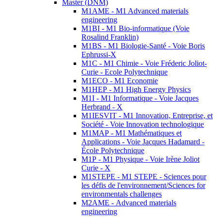
Master (DNM)
M1AME - M1 Advanced materials
engineering
M1BI - M1 Bio-informatique (Voie
Rosalind Franklin)
M1BS - M1 Biologie-Santé - Voie Boris
Ephrussi-X
M1C - M1 Chimie - Voie Fréderic Joliot-
Curie - Ecole Polytechnique
M1ECO - M1 Economie
M1HEP - M1 High Energy Physics
M1I - M1 Informatique - Voie Jacques
Herbrand - X
M1IESVIT - M1 Innovation, Entreprise, et
Société - Voie Innovation technologique
M1MAP - M1 Mathématiques et
Applications - Voie Jacques Hadamard -
École Polytechnique
M1P - M1 Physique - Voie Irène Joliot
Curie - X
M1STEPE - M1 STEPE - Sciences pour
les défis de l'environnement/Sciences for
environmentals challenges
M2AME - Advanced materials
engineering