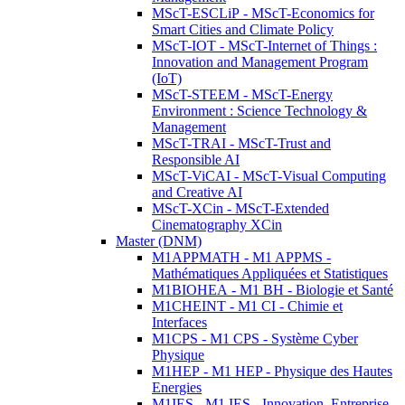
MScT-ESCLiP - MScT-Economics for
Smart Cities and Climate Policy
MScT-IOT - MScT-Internet of Things :
Innovation and Management Program
(IoT)
MScT-STEEM - MScT-Energy
Environment : Science Technology &
Management
MScT-TRAI - MScT-Trust and
Responsible AI
MScT-ViCAI - MScT-Visual Computing
and Creative AI
MScT-XCin - MScT-Extended
Cinematography XCin
Master (DNM)
M1APPMATH - M1 APPMS -
Mathématiques Appliquées et Statistiques
M1BIOHEA - M1 BH - Biologie et Santé
M1CHEINT - M1 CI - Chimie et
Interfaces
M1CPS - M1 CPS - Système Cyber
Physique
M1HEP - M1 HEP - Physique des Hautes
Energies
M1IES - M1 IES - Innovation, Entreprise