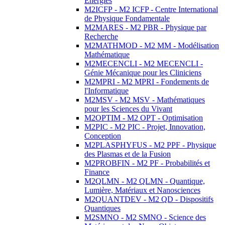
Energies
M2ICFP - M2 ICFP - Centre International
de Physique Fondamentale
M2MARES - M2 PBR - Physique par
Recherche
M2MATHMOD - M2 MM - Modélisation
Mathématique
M2MECENCLI - M2 MECENCLI -
Génie Mécanique pour les Cliniciens
M2MPRI - M2 MPRI - Fondements de
l'Informatique
M2MSV - M2 MSV - Mathématiques
pour les Sciences du Vivant
M2OPTIM - M2 OPT - Optimisation
M2PIC - M2 PIC - Projet, Innovation,
Conception
M2PLASPHYFUS - M2 PPF - Physique
des Plasmas et de la Fusion
M2PROBFIN - M2 PF - Probabilités et
Finance
M2QLMN - M2 QLMN - Quantique,
Lumière, Matériaux et Nanosciences
M2QUANTDEV - M2 QD - Dispositifs
Quantiques
M2SMNO - M2 SMNO - Science des