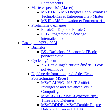
Entrepreneurs
Mastère spécialisé (Master)
MS ETRE - MS Energies Renouvelables :
Technologies et Entrepreneuriat (Master)
MS IE - MS Innovation et Entreprenariat
Programme d'échange
EuroteQ - Diplôme EuroteQ
PEI - Programmes d'échange
internationaux
Catalogue 2023 - 2024
Bachelor
BS - Bachelor of Science de l'Ecole
polytechnique
Cycle Ingénieur
X - Titre d’Ingénieur diplômé de l’École
polytechnique
Diplôme de formation gradué de l'Ecole
Polytechnique -MSc&T
MScT-AI-ViC - MScT-Artificial
Intelligence and Advanced Visual
Computing
MScT-CTD - MScT-Cybersecurity :
Threats and Defenses
MScT-DDDF - MScT-Double Degree
Data and Finance (DDDF)