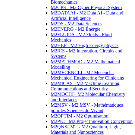
Biomechanics
M2CPS - M2 Cyber Physical System
M2DATAAI - M2 Data AI - Data and
Artificial Intelligence
M2DS - M2 Data Sciences
M2ENERG - M2 Énergie
M2FLUIDS - M2 Fluids - Fluid
Mechanics
M2HEP - M2 High Energy physics
M2ICS - M2 Integration, Circuits and
Systems
M2MATHMOD - M2 Mathematical
Modelling
M2MECENCLI - M2 Mecencli -
Mechanical Engineering for Clinicians
M2MICAS - M2 Machine Learning,
Communications and Security
M2MOCHI - M2 Molecular Chemistry
and Interfaces
M2MSV - M2 MSV - Mathématiques
pour les Sciences du Vivant
M2OPTIM - M2 Optimisation
M2PIC - M2 Projet Innovation Conception
M2QNSLMT - M2 Quantum, Light,
Materials and Nanosciences