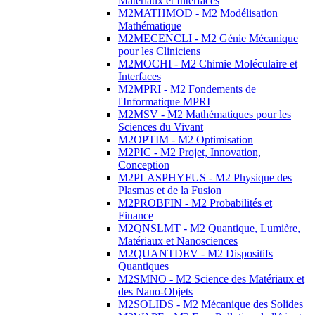
Matériaux et Interfaces
M2MATHMOD - M2 Modélisation
Mathématique
M2MECENCLI - M2 Génie Mécanique
pour les Cliniciens
M2MOCHI - M2 Chimie Moléculaire et
Interfaces
M2MPRI - M2 Fondements de
l'Informatique MPRI
M2MSV - M2 Mathématiques pour les
Sciences du Vivant
M2OPTIM - M2 Optimisation
M2PIC - M2 Projet, Innovation,
Conception
M2PLASPHYFUS - M2 Physique des
Plasmas et de la Fusion
M2PROBFIN - M2 Probabilités et
Finance
M2QNSLMT - M2 Quantique, Lumière,
Matériaux et Nanosciences
M2QUANTDEV - M2 Dispositifs
Quantiques
M2SMNO - M2 Science des Matériaux et
des Nano-Objets
M2SOLIDS - M2 Mécanique des Solides