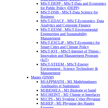
MScT-DEPP - MScT-Data and Economics
for Public Policy (DEPP)
MScT-DSB - MScT-Data Science for
Business
MScT-EDACF - MScT-Economics, Data
Analytics and Corporate Finance
MScT-EESM - MScT-Environmental
Engineering and Sustainability
Management
MScT-ESCLiP - MScT-Economics for
Smart Cities and Climate Policy
MScT-IOT - MScT-Internet of Things :
Innovation and Management Program
(IoT)
MScT-STEEM - MScT-Energy
Environment : Science Technology &
Management
Master (DNM)
M1APPMATH - M1 Mathématiques
Appliquées et Statistiques
M1BIOHEA - M1 Biologie et Santé
M1CHEINT - M1 Chimie et Interfaces
M1CPS - M1 Système Cyber Physique
M1HEP - M1 Physique des Hautes
Energies