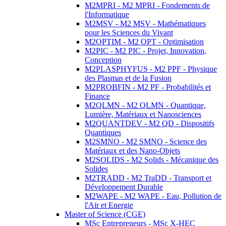
M2MPRI - M2 MPRI - Fondements de
l'Informatique
M2MSV - M2 MSV - Mathématiques
pour les Sciences du Vivant
M2OPTIM - M2 OPT - Optimisation
M2PIC - M2 PIC - Projet, Innovation,
Conception
M2PLASPHYFUS - M2 PPF - Physique
des Plasmas et de la Fusion
M2PROBFIN - M2 PF - Probabilités et
Finance
M2QLMN - M2 QLMN - Quantique,
Lumière, Matériaux et Nanosciences
M2QUANTDEV - M2 QD - Dispositifs
Quantiques
M2SMNO - M2 SMNO - Science des
Matériaux et des Nano-Objets
M2SOLIDS - M2 Solids - Mécanique des
Solides
M2TRADD - M2 TraDD - Transport et
Développement Durable
M2WAPE - M2 WAPE - Eau, Pollution de
l'Air et Energie
Master of Science (CGE)
MSc Entrepreneurs - MSc X-HEC