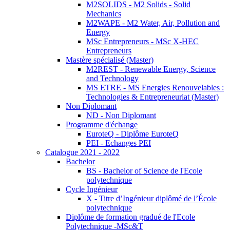
M2SOLIDS - M2 Solids - Solid
Mechanics
M2WAPE - M2 Water, Air, Pollution and
Energy
MSc Entrepreneurs - MSc X-HEC
Entrepreneurs
Mastère spécialisé (Master)
M2REST - Renewable Energy, Science
and Technology
MS ETRE - MS Energies Renouvelables :
Technologies & Entrepreneuriat (Master)
Non Diplomant
ND - Non Diplomant
Programme d'échange
EuroteQ - Diplôme EuroteQ
PEI - Echanges PEI
Catalogue 2021 - 2022
Bachelor
BS - Bachelor of Science de l'Ecole
polytechnique
Cycle Ingénieur
X - Titre d’Ingénieur diplômé de l’École
polytechnique
Diplôme de formation gradué de l'Ecole
Polytechnique -MSc&T