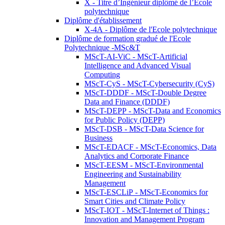
X - Titre d’Ingénieur diplômé de l’École
polytechnique
Diplôme d'établissement
X-4A - Diplôme de l'Ecole polytechnique
Diplôme de formation gradué de l'Ecole
Polytechnique -MSc&T
MScT-AI-ViC - MScT-Artificial
Intelligence and Advanced Visual
Computing
MScT-CyS - MScT-Cybersecurity (CyS)
MScT-DDDF - MScT-Double Degree
Data and Finance (DDDF)
MScT-DEPP - MScT-Data and Economics
for Public Policy (DEPP)
MScT-DSB - MScT-Data Science for
Business
MScT-EDACF - MScT-Economics, Data
Analytics and Corporate Finance
MScT-EESM - MScT-Environmental
Engineering and Sustainability
Management
MScT-ESCLiP - MScT-Economics for
Smart Cities and Climate Policy
MScT-IOT - MScT-Internet of Things :
Innovation and Management Program