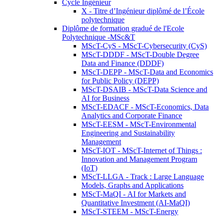
Cycle Ingénieur
X - Titre d’Ingénieur diplômé de l’École
polytechnique
Diplôme de formation gradué de l'Ecole
Polytechnique -MSc&T
MScT-CyS - MScT-Cybersecurity (CyS)
MScT-DDDF - MScT-Double Degree
Data and Finance (DDDF)
MScT-DEPP - MScT-Data and Economics
for Public Policy (DEPP)
MScT-DSAIB - MScT-Data Science and
AI for Business
MScT-EDACF - MScT-Economics, Data
Analytics and Corporate Finance
MScT-EESM - MScT-Environmental
Engineering and Sustainability
Management
MScT-IOT - MScT-Internet of Things :
Innovation and Management Program
(IoT)
MScT-LLGA - Track : Large Language
Models, Graphs and Applications
MScT-MaQI - AI for Markets and
Quantitative Investment (AI-MaQI)
MScT-STEEM - MScT-Energy