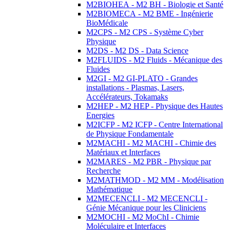
M2BIOHEA - M2 BH - Biologie et Santé
M2BIOMECA - M2 BME - Ingénierie
BioMédicale
M2CPS - M2 CPS - Système Cyber
Physique
M2DS - M2 DS - Data Science
M2FLUIDS - M2 Fluids - Mécanique des
Fluides
M2GI - M2 GI-PLATO - Grandes
installations - Plasmas, Lasers,
Accélérateurs, Tokamaks
M2HEP - M2 HEP - Physique des Hautes
Energies
M2ICFP - M2 ICFP - Centre International
de Physique Fondamentale
M2MACHI - M2 MACHI - Chimie des
Matériaux et Interfaces
M2MARES - M2 PBR - Physique par
Recherche
M2MATHMOD - M2 MM - Modélisation
Mathématique
M2MECENCLI - M2 MECENCLI -
Génie Mécanique pour les Cliniciens
M2MOCHI - M2 MoChI - Chimie
Moléculaire et Interfaces