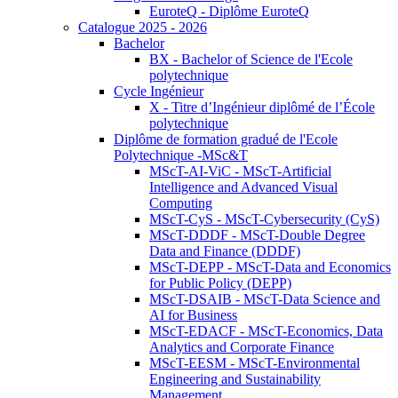
EuroteQ - Diplôme EuroteQ
Catalogue 2025 - 2026
Bachelor
BX - Bachelor of Science de l'Ecole
polytechnique
Cycle Ingénieur
X - Titre d’Ingénieur diplômé de l’École
polytechnique
Diplôme de formation gradué de l'Ecole
Polytechnique -MSc&T
MScT-AI-ViC - MScT-Artificial
Intelligence and Advanced Visual
Computing
MScT-CyS - MScT-Cybersecurity (CyS)
MScT-DDDF - MScT-Double Degree
Data and Finance (DDDF)
MScT-DEPP - MScT-Data and Economics
for Public Policy (DEPP)
MScT-DSAIB - MScT-Data Science and
AI for Business
MScT-EDACF - MScT-Economics, Data
Analytics and Corporate Finance
MScT-EESM - MScT-Environmental
Engineering and Sustainability
Management