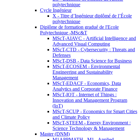
polytechnique
Cycle Ingénieur
X - Titre d’Ingénieur diplômé de l’École
polytechnique
Diplôme de formation gradué de l'Ecole
Polytechnique -MSc&T
MScT-AIAVC - Artificial Intelligence and
Advanced Visual Computing
MScT-CTD - Cybersecurity : Threats and
Defenses
MScT-DSB - Data Science for Business
MScT-ECOSEM - Environmental
Engineering and Sustainability
Management
MScT-EDACF - Economics, Data
Analytics and Corporate Finance
MScT-IOT - Internet of Things :
Innovation and Management Program
(IoT)
MScT-SCUP - Economics for Smart Cities
and Climate Policy
MScT-STEEM - Energy Environment :
Science Technology & Management
Master (DNM)
M1APPMATH - M1 - Applied