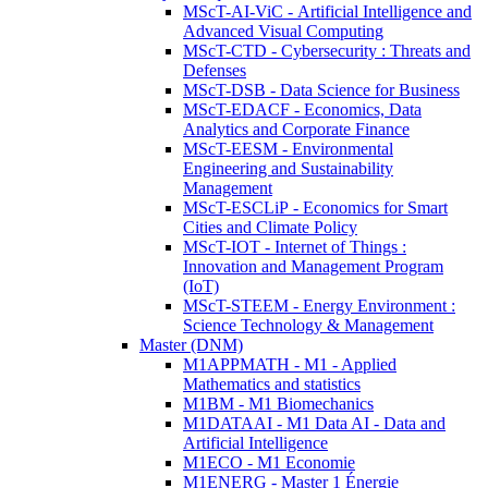
MScT-AI-ViC - Artificial Intelligence and
Advanced Visual Computing
MScT-CTD - Cybersecurity : Threats and
Defenses
MScT-DSB - Data Science for Business
MScT-EDACF - Economics, Data
Analytics and Corporate Finance
MScT-EESM - Environmental
Engineering and Sustainability
Management
MScT-ESCLiP - Economics for Smart
Cities and Climate Policy
MScT-IOT - Internet of Things :
Innovation and Management Program
(IoT)
MScT-STEEM - Energy Environment :
Science Technology & Management
Master (DNM)
M1APPMATH - M1 - Applied
Mathematics and statistics
M1BM - M1 Biomechanics
M1DATAAI - M1 Data AI - Data and
Artificial Intelligence
M1ECO - M1 Economie
M1ENERG - Master 1 Énergie