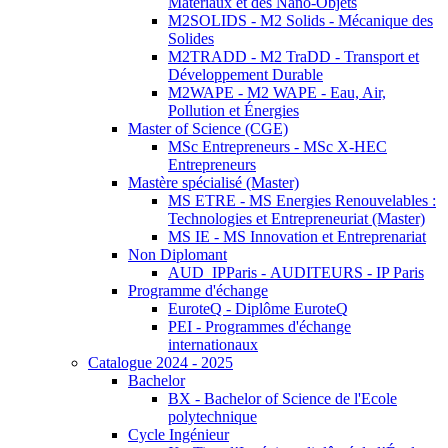
Matériaux et des Nano-Objets
M2SOLIDS - M2 Solids - Mécanique des
Solides
M2TRADD - M2 TraDD - Transport et
Développement Durable
M2WAPE - M2 WAPE - Eau, Air,
Pollution et Énergies
Master of Science (CGE)
MSc Entrepreneurs - MSc X-HEC
Entrepreneurs
Mastère spécialisé (Master)
MS ETRE - MS Energies Renouvelables :
Technologies et Entrepreneuriat (Master)
MS IE - MS Innovation et Entreprenariat
Non Diplomant
AUD_IPParis - AUDITEURS - IP Paris
Programme d'échange
EuroteQ - Diplôme EuroteQ
PEI - Programmes d'échange
internationaux
Catalogue 2024 - 2025
Bachelor
BX - Bachelor of Science de l'Ecole
polytechnique
Cycle Ingénieur