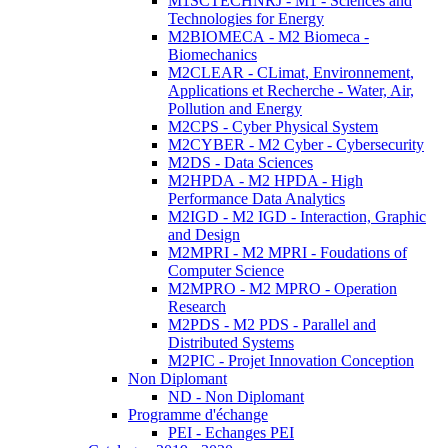
M1SCTECHNRJ - M1 - Sciences and
Technologies for Energy
M2BIOMECA - M2 Biomeca -
Biomechanics
M2CLEAR - CLimat, Environnement,
Applications et Recherche - Water, Air,
Pollution and Energy
M2CPS - Cyber Physical System
M2CYBER - M2 Cyber - Cybersecurity
M2DS - Data Sciences
M2HPDA - M2 HPDA - High
Performance Data Analytics
M2IGD - M2 IGD - Interaction, Graphic
and Design
M2MPRI - M2 MPRI - Foudations of
Computer Science
M2MPRO - M2 MPRO - Operation
Research
M2PDS - M2 PDS - Parallel and
Distributed Systems
M2PIC - Projet Innovation Conception
Non Diplomant
ND - Non Diplomant
Programme d'échange
PEI - Echanges PEI