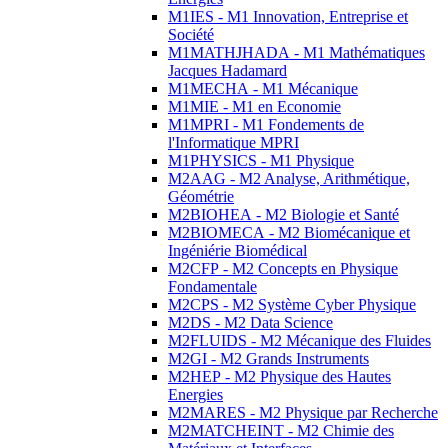
M1IES - M1 Innovation, Entreprise et
Société
M1MATHJHADA - M1 Mathématiques
Jacques Hadamard
M1MECHA - M1 Mécanique
M1MIE - M1 en Economie
M1MPRI - M1 Fondements de
l'Informatique MPRI
M1PHYSICS - M1 Physique
M2AAG - M2 Analyse, Arithmétique,
Géométrie
M2BIOHEA - M2 Biologie et Santé
M2BIOMECA - M2 Biomécanique et
Ingéniérie Biomédical
M2CFP - M2 Concepts en Physique
Fondamentale
M2CPS - M2 Système Cyber Physique
M2DS - M2 Data Science
M2FLUIDS - M2 Mécanique des Fluides
M2GI - M2 Grands Instruments
M2HEP - M2 Physique des Hautes
Energies
M2MARES - M2 Physique par Recherche
M2MATCHEINT - M2 Chimie des