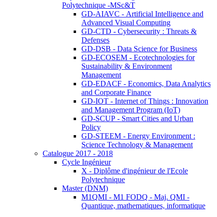
Polytechnique -MSc&T
GD-AIAVC - Artificial Intelligence and
Advanced Visual Computing
GD-CTD - Cybersecurity : Threats &
Defenses
GD-DSB - Data Science for Business
GD-ECOSEM - Ecotechnologies for
Sustainability & Environment
Management
GD-EDACF - Economics, Data Analytics
and Corporate Finance
GD-IOT - Internet of Things : Innovation
and Management Program (IoT)
GD-SCUP - Smart Cities and Urban
Policy
GD-STEEM - Energy Environment :
Science Technology & Management
Catalogue 2017 - 2018
Cycle Ingénieur
X - Diplôme d'ingénieur de l'Ecole
Polytechnique
Master (DNM)
M1QMI - M1 FODQ - Maj. QMI -
Quantique, mathematiques, informatique