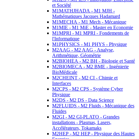
et Société
M1MATHJHADA - M1 MJH -
Mathématiques Jacques Hadamard
M1MECHA - M1 Mech - Mécanique
M1MIE - M1 MiE - Master en Economie
M1MPRI - M1 MPRI - Fondements de
l'Informatique
M1PHYSICS - M1 PHYS - Physique
M2AAG - M2 AAG - Analyse,
Arithmétique, Géométrie
M2BIOHEA - M2 BH - Biologie et Santé
M2BIOMECA - M2 BME - Ingénierie
BioMédicale
M2CHEINT - M2 CI - Chimie et
Interfaces
M2CPS - M2 CPS - Système Cyber
Physique
M2DS - M2 DS - Data Science
M2FLUIDS - M2 Fluids - Mécanique des
Fluides
M2GI - M2 GI-PLATO - Grandes
installations - Plasmas, Lasers,
Accélérateurs, Tokamaks
M2HEP - M2 HEP - Physique des Hautes