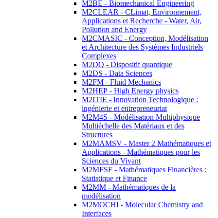
M2BE - Biomechanical Engineering
M2CLEAR - CLimat, Environnement,
Applications et Recherche - Water, Air,
Pollution and Energy
M2CMASIC - Conception, Modélisation
et Architecture des Systèmes Industriels
Complexes
M2DQ - Dispositif quantique
M2DS - Data Sciences
M2FM - Fluid Mechanics
M2HEP - High Energy physics
M2ITIE - Innovation Technologique :
ingénierie et entrepreneuriat
M2M4S - Modélisation Multiphysique
Multiéchelle des Matériaux et des
Structures
M2MAMSV - Master 2 Mathématiques et
Applications - Mathématiques pour les
Sciences du Vivant
M2MFSF - Mathématiques Financières :
Statistique et Finance
M2MM - Mathématiques de la
modélisation
M2MOCHI - Molecular Chemistry and
Interfaces