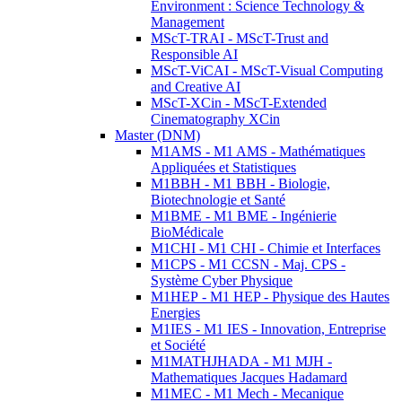
Environment : Science Technology &
Management
MScT-TRAI - MScT-Trust and
Responsible AI
MScT-ViCAI - MScT-Visual Computing
and Creative AI
MScT-XCin - MScT-Extended
Cinematography XCin
Master (DNM)
M1AMS - M1 AMS - Mathématiques
Appliquées et Statistiques
M1BBH - M1 BBH - Biologie,
Biotechnologie et Santé
M1BME - M1 BME - Ingénierie
BioMédicale
M1CHI - M1 CHI - Chimie et Interfaces
M1CPS - M1 CCSN - Maj. CPS -
Système Cyber Physique
M1HEP - M1 HEP - Physique des Hautes
Energies
M1IES - M1 IES - Innovation, Entreprise
et Société
M1MATHJHADA - M1 MJH -
Mathematiques Jacques Hadamard
M1MEC - M1 Mech - Mecanique