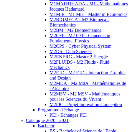
M1MATHJHADA - M1 - Mathematiques
Jacques Hadamard
M1MIE - M1 MiE - Master in Economics
M2BIOMECA - M2 Biomeca -
Biomechanics
M2BM - M2 Biomechanics
M2CFP - M2 CFP - Concepts in
Fundamental Physics
M2CPS - Cyber Physical System
M2DS - Data Sciences
M2ENERG - Master 2 Énergie
M2FLUIDS - M2 Fluids - Fluid
Mechanics
M2IGD - M2 IGD - Interaction, Graphic
and Design
M2MDA - M2 MdA - Mathématiques de
l'Aléatoire
M2MSV - M2 MSV - Mathématiques
pour les Sciences du Vivant
M2PIC - Projet Innovation Conception
Programme d'échange
PEI - Echanges PEI
Catalogue 2020 - 2021
Bachelor
BS - Bachelor of Science de l'Ecole