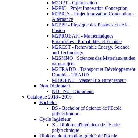
M2OPT - Optimisation
M2PIC - Projet Innovation Conception
M2PICA - Projet Innovation Conception -
Alternance
M2PPF - Physique des Plasmas et de la
Fusion
M2PROBAFI - Mathématiques
Financières : Probabilités et Finance
M2REST - Renewable Energy, Science
and Technology
M2SMNO - Sciences des Matériaux et des
nano-objets
M2TRADD - Transport et Développement
Durable - TRADD
MBIOENT - Master Bio-entrepreneur
Non Diplomant
ND - Non Diplomant
Catalogue 2018 - 2019
Bachelor
BS - Bachelor of Science de l'Ecole
polytechnique
Cycle Ingénieur
X - Diplôme d'ingénieur de l'Ecole
polytechnique
Diplôme de formation gradué de l'Ecole