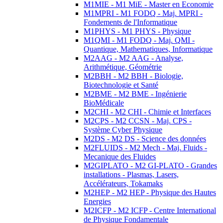
M1MIE - M1 MiE - Master en Economie
M1MPRI - M1 FODQ - Maj. MPRI -
Fondements de l'Informatique
M1PHYS - M1 PHYS - Physique
M1QMI - M1 FODQ - Maj. QMI -
Quantique, Mathematiques, Informatique
M2AAG - M2 AAG - Analyse,
Arithmétique, Géométrie
M2BBH - M2 BBH - Biologie,
Biotechnologie et Santé
M2BME - M2 BME - Ingénierie
BioMédicale
M2CHI - M2 CHI - Chimie et Interfaces
M2CPS - M2 CCSN - Maj. CPS -
Système Cyber Physique
M2DS - M2 DS - Science des données
M2FLUIDS - M2 Mech - Maj. Fluids -
Mecanique des Fluides
M2GIPLATO - M2 GI-PLATO - Grandes
installations - Plasmas, Lasers,
Accélérateurs, Tokamaks
M2HEP - M2 HEP - Physique des Hautes
Energies
M2ICFP - M2 ICFP - Centre International
de Physique Fondamentale