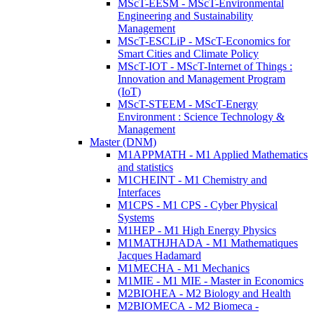
MScT-EESM - MScT-Environmental
Engineering and Sustainability
Management
MScT-ESCLiP - MScT-Economics for
Smart Cities and Climate Policy
MScT-IOT - MScT-Internet of Things :
Innovation and Management Program
(IoT)
MScT-STEEM - MScT-Energy
Environment : Science Technology &
Management
Master (DNM)
M1APPMATH - M1 Applied Mathematics
and statistics
M1CHEINT - M1 Chemistry and
Interfaces
M1CPS - M1 CPS - Cyber Physical
Systems
M1HEP - M1 High Energy Physics
M1MATHJHADA - M1 Mathematiques
Jacques Hadamard
M1MECHA - M1 Mechanics
M1MIE - M1 MIE - Master in Economics
M2BIOHEA - M2 Biology and Health
M2BIOMECA - M2 Biomeca -