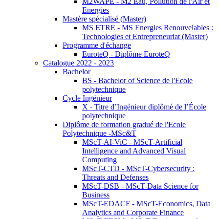
M2WAPE - M2 Eau, Pollution de l'Air et
Energies
Mastère spécialisé (Master)
MS ETRE - MS Energies Renouvelables :
Technologies et Entrepreneuriat (Master)
Programme d'échange
EuroteQ - Diplôme EuroteQ
Catalogue 2022 - 2023
Bachelor
BS - Bachelor of Science de l'Ecole
polytechnique
Cycle Ingénieur
X - Titre d’Ingénieur diplômé de l’École
polytechnique
Diplôme de formation gradué de l'Ecole
Polytechnique -MSc&T
MScT-AI-ViC - MScT-Artificial
Intelligence and Advanced Visual
Computing
MScT-CTD - MScT-Cybersecurity :
Threats and Defenses
MScT-DSB - MScT-Data Science for
Business
MScT-EDACF - MScT-Economics, Data
Analytics and Corporate Finance