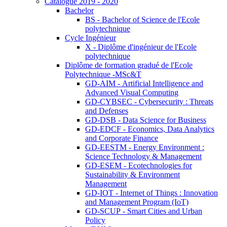
Catalogue 2019 - 2020
Bachelor
BS - Bachelor of Science de l'Ecole
polytechnique
Cycle Ingénieur
X - Diplôme d'ingénieur de l'Ecole
polytechnique
Diplôme de formation gradué de l'Ecole
Polytechnique -MSc&T
GD-AIM - Artificial Intelligence and
Advanced Visual Computing
GD-CYBSEC - Cybersecurity : Threats
and Defenses
GD-DSB - Data Science for Business
GD-EDCF - Economics, Data Analytics
and Corporate Finance
GD-EESTM - Energy Environment :
Science Technology & Management
GD-ESEM - Ecotechnologies for
Sustainability & Environment
Management
GD-IOT - Internet of Things : Innovation
and Management Program (IoT)
GD-SCUP - Smart Cities and Urban
Policy