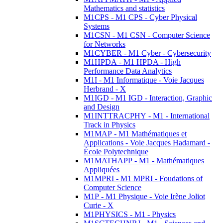
Mathematics and statistics
M1CPS - M1 CPS - Cyber Physical
Systems
M1CSN - M1 CSN - Computer Science
for Networks
M1CYBER - M1 Cyber - Cybersecurity
M1HPDA - M1 HPDA - High
Performance Data Analytics
M1I - M1 Informatique - Voie Jacques
Herbrand - X
M1IGD - M1 IGD - Interaction, Graphic
and Design
M1INTTRACPHY - M1 - International
Track in Physics
M1MAP - M1 Mathématiques et
Applications - Voie Jacques Hadamard -
École Polytechnique
M1MATHAPP - M1 - Mathématiques
Appliquées
M1MPRI - M1 MPRI - Foudations of
Computer Science
M1P - M1 Physique - Voie Irène Joliot
Curie - X
M1PHYSICS - M1 - Physics