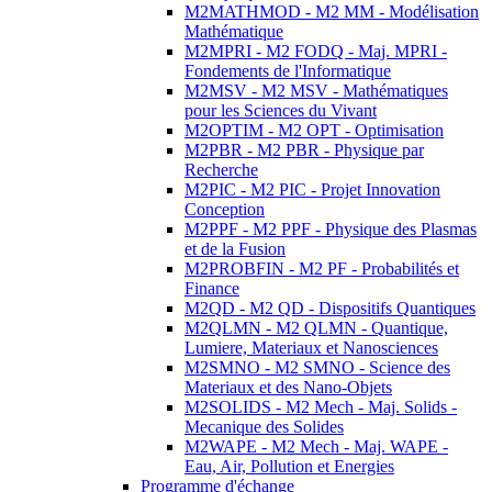
M2MATHMOD - M2 MM - Modélisation
Mathématique
M2MPRI - M2 FODQ - Maj. MPRI -
Fondements de l'Informatique
M2MSV - M2 MSV - Mathématiques
pour les Sciences du Vivant
M2OPTIM - M2 OPT - Optimisation
M2PBR - M2 PBR - Physique par
Recherche
M2PIC - M2 PIC - Projet Innovation
Conception
M2PPF - M2 PPF - Physique des Plasmas
et de la Fusion
M2PROBFIN - M2 PF - Probabilités et
Finance
M2QD - M2 QD - Dispositifs Quantiques
M2QLMN - M2 QLMN - Quantique,
Lumiere, Materiaux et Nanosciences
M2SMNO - M2 SMNO - Science des
Materiaux et des Nano-Objets
M2SOLIDS - M2 Mech - Maj. Solids -
Mecanique des Solides
M2WAPE - M2 Mech - Maj. WAPE -
Eau, Air, Pollution et Energies
Programme d'échange