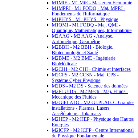
M1MIE - M1 MiE - Master en Economie
M1MPRI - M1 FODQ - Maj. MPRI -
Fondements de l'Informatique
M1PHYS - M1 PHYS - Physique
M1QMI - M1 FODQ - Maj. QMI -
Quantique, Mathematiques, Informatique
M2AAG - M2 AAG - Analyse,
Arithmétique, Géométrie
M2BBH - M2 BBH - Biologie,
Biotechnologie et Santé
M2BME - M2 BME - Ingénierie
BioMédicale
M2CHI - M2 CHI - Chimie et Interfaces
M2CPS - M2 CCSN - Maj. CPS -
Système Cyber Physique
M2DS - M2 DS - Science des données
M2FLUIDS - M2 Mech - Maj. Fluids -
Mecanique des Fluides
M2GIPLATO - M2 GI-PLATO - Grandes
installations - Plasmas, Lasers,
Accélérateurs, Tokamaks
M2HEP - M2 HEP - Physique des Hautes
Energies
M2ICFP - M2 ICFP - Centre International
de Physique Fondamentale