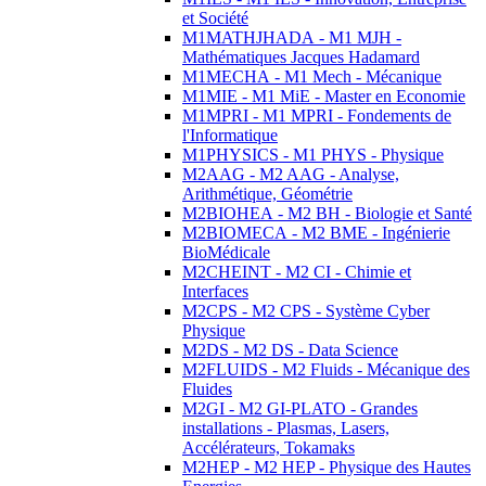
et Société
M1MATHJHADA - M1 MJH -
Mathématiques Jacques Hadamard
M1MECHA - M1 Mech - Mécanique
M1MIE - M1 MiE - Master en Economie
M1MPRI - M1 MPRI - Fondements de
l'Informatique
M1PHYSICS - M1 PHYS - Physique
M2AAG - M2 AAG - Analyse,
Arithmétique, Géométrie
M2BIOHEA - M2 BH - Biologie et Santé
M2BIOMECA - M2 BME - Ingénierie
BioMédicale
M2CHEINT - M2 CI - Chimie et
Interfaces
M2CPS - M2 CPS - Système Cyber
Physique
M2DS - M2 DS - Data Science
M2FLUIDS - M2 Fluids - Mécanique des
Fluides
M2GI - M2 GI-PLATO - Grandes
installations - Plasmas, Lasers,
Accélérateurs, Tokamaks
M2HEP - M2 HEP - Physique des Hautes