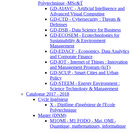
Polytechnique -MSc&T
GD-AIAVC - Artificial Intelligence and
Advanced Visual Computing
GD-CTD - Cybersecurity : Threats &
Defenses
GD-DSB - Data Science for Business
GD-ECOSEM - Ecotechnologies for
Sustainability & Environment
Management
GD-EDACF - Economics, Data Analytics
and Corporate Finance
GD-IOT - Internet of Things : Innovation
and Management Program (IoT)
GD-SCUP - Smart Cities and Urban
Policy
GD-STEEM - Energy Environment :
Science Technology & Management
Catalogue 2017 - 2018
Cycle Ingénieur
X - Diplôme d'ingénieur de l'Ecole
Polytechnique
Master (DNM)
M1QMI - M1 FODQ - Maj. QMI -
Quantique, mathematiques, informatique