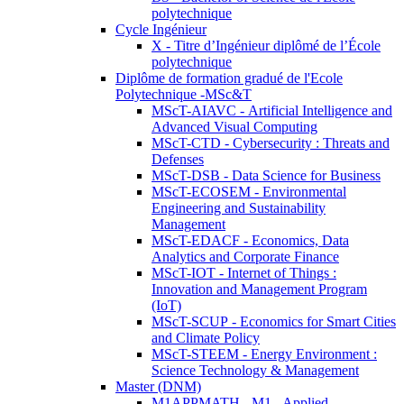
polytechnique
Cycle Ingénieur
X - Titre d’Ingénieur diplômé de l’École
polytechnique
Diplôme de formation gradué de l'Ecole
Polytechnique -MSc&T
MScT-AIAVC - Artificial Intelligence and
Advanced Visual Computing
MScT-CTD - Cybersecurity : Threats and
Defenses
MScT-DSB - Data Science for Business
MScT-ECOSEM - Environmental
Engineering and Sustainability
Management
MScT-EDACF - Economics, Data
Analytics and Corporate Finance
MScT-IOT - Internet of Things :
Innovation and Management Program
(IoT)
MScT-SCUP - Economics for Smart Cities
and Climate Policy
MScT-STEEM - Energy Environment :
Science Technology & Management
Master (DNM)
M1APPMATH - M1 - Applied