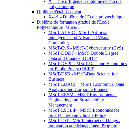
X - Titre d’Ingénieur diplômé de l’École
polytechnique
Diplôme d'établissement
X-4A - Diplôme de l'Ecole polytechnique
Diplôme de formation gradué de l'Ecole
Polytechnique -MSc&T
MScT-AI-ViC - MScT-Artificial
Intelligence and Advanced Visual
Computing
MScT-CyS - MScT-Cybersecurity (CyS)
MScT-DDDF - MScT-Double Degree
Data and Finance (DDDF)
MScT-DEPP - MScT-Data and Economics
for Public Policy (DEPP)
MScT-DSB - MScT-Data Science for
Business
MScT-EDACF - MScT-Economics, Data
Analytics and Corporate Finance
MScT-EESM - MScT-Environmental
Engineering and Sustainability
Management
MScT-ESCLiP - MScT-Economics for
Smart Cities and Climate Policy
MScT-IOT - MScT-Internet of Things :
Innovation and Management Program