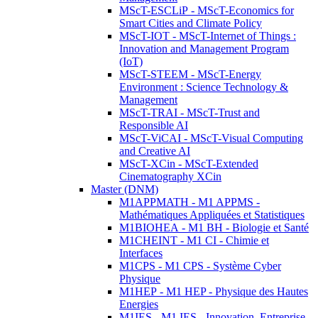
MScT-ESCLiP - MScT-Economics for
Smart Cities and Climate Policy
MScT-IOT - MScT-Internet of Things :
Innovation and Management Program
(IoT)
MScT-STEEM - MScT-Energy
Environment : Science Technology &
Management
MScT-TRAI - MScT-Trust and
Responsible AI
MScT-ViCAI - MScT-Visual Computing
and Creative AI
MScT-XCin - MScT-Extended
Cinematography XCin
Master (DNM)
M1APPMATH - M1 APPMS -
Mathématiques Appliquées et Statistiques
M1BIOHEA - M1 BH - Biologie et Santé
M1CHEINT - M1 CI - Chimie et
Interfaces
M1CPS - M1 CPS - Système Cyber
Physique
M1HEP - M1 HEP - Physique des Hautes
Energies
M1IES - M1 IES - Innovation, Entreprise