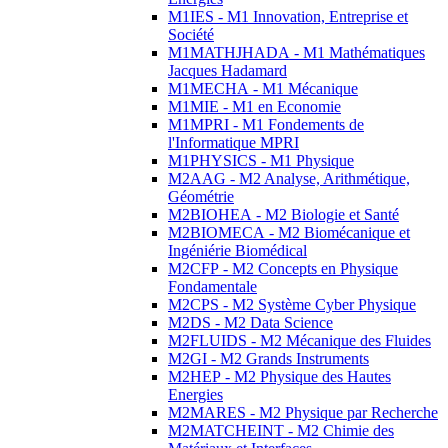
M1IES - M1 Innovation, Entreprise et
Société
M1MATHJHADA - M1 Mathématiques
Jacques Hadamard
M1MECHA - M1 Mécanique
M1MIE - M1 en Economie
M1MPRI - M1 Fondements de
l'Informatique MPRI
M1PHYSICS - M1 Physique
M2AAG - M2 Analyse, Arithmétique,
Géométrie
M2BIOHEA - M2 Biologie et Santé
M2BIOMECA - M2 Biomécanique et
Ingéniérie Biomédical
M2CFP - M2 Concepts en Physique
Fondamentale
M2CPS - M2 Système Cyber Physique
M2DS - M2 Data Science
M2FLUIDS - M2 Mécanique des Fluides
M2GI - M2 Grands Instruments
M2HEP - M2 Physique des Hautes
Energies
M2MARES - M2 Physique par Recherche
M2MATCHEINT - M2 Chimie des