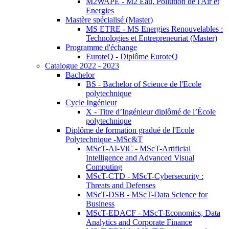
M2WAPE - M2 Eau, Pollution de l'Air et
Energies
Mastère spécialisé (Master)
MS ETRE - MS Energies Renouvelables :
Technologies et Entrepreneuriat (Master)
Programme d'échange
EuroteQ - Diplôme EuroteQ
Catalogue 2022 - 2023
Bachelor
BS - Bachelor of Science de l'Ecole
polytechnique
Cycle Ingénieur
X - Titre d’Ingénieur diplômé de l’École
polytechnique
Diplôme de formation gradué de l'Ecole
Polytechnique -MSc&T
MScT-AI-ViC - MScT-Artificial
Intelligence and Advanced Visual
Computing
MScT-CTD - MScT-Cybersecurity :
Threats and Defenses
MScT-DSB - MScT-Data Science for
Business
MScT-EDACF - MScT-Economics, Data
Analytics and Corporate Finance