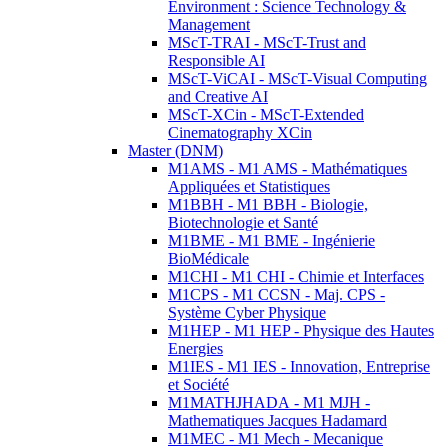
Environment : Science Technology &
Management
MScT-TRAI - MScT-Trust and
Responsible AI
MScT-ViCAI - MScT-Visual Computing
and Creative AI
MScT-XCin - MScT-Extended
Cinematography XCin
Master (DNM)
M1AMS - M1 AMS - Mathématiques
Appliquées et Statistiques
M1BBH - M1 BBH - Biologie,
Biotechnologie et Santé
M1BME - M1 BME - Ingénierie
BioMédicale
M1CHI - M1 CHI - Chimie et Interfaces
M1CPS - M1 CCSN - Maj. CPS -
Système Cyber Physique
M1HEP - M1 HEP - Physique des Hautes
Energies
M1IES - M1 IES - Innovation, Entreprise
et Société
M1MATHJHADA - M1 MJH -
Mathematiques Jacques Hadamard
M1MEC - M1 Mech - Mecanique