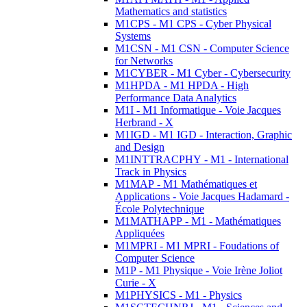
Mathematics and statistics
M1CPS - M1 CPS - Cyber Physical
Systems
M1CSN - M1 CSN - Computer Science
for Networks
M1CYBER - M1 Cyber - Cybersecurity
M1HPDA - M1 HPDA - High
Performance Data Analytics
M1I - M1 Informatique - Voie Jacques
Herbrand - X
M1IGD - M1 IGD - Interaction, Graphic
and Design
M1INTTRACPHY - M1 - International
Track in Physics
M1MAP - M1 Mathématiques et
Applications - Voie Jacques Hadamard -
École Polytechnique
M1MATHAPP - M1 - Mathématiques
Appliquées
M1MPRI - M1 MPRI - Foudations of
Computer Science
M1P - M1 Physique - Voie Irène Joliot
Curie - X
M1PHYSICS - M1 - Physics