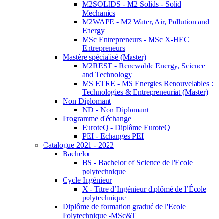
M2SOLIDS - M2 Solids - Solid
Mechanics
M2WAPE - M2 Water, Air, Pollution and
Energy
MSc Entrepreneurs - MSc X-HEC
Entrepreneurs
Mastère spécialisé (Master)
M2REST - Renewable Energy, Science
and Technology
MS ETRE - MS Energies Renouvelables :
Technologies & Entrepreneuriat (Master)
Non Diplomant
ND - Non Diplomant
Programme d'échange
EuroteQ - Diplôme EuroteQ
PEI - Echanges PEI
Catalogue 2021 - 2022
Bachelor
BS - Bachelor of Science de l'Ecole
polytechnique
Cycle Ingénieur
X - Titre d’Ingénieur diplômé de l’École
polytechnique
Diplôme de formation gradué de l'Ecole
Polytechnique -MSc&T