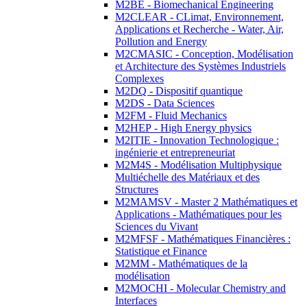
M2BE - Biomechanical Engineering
M2CLEAR - CLimat, Environnement,
Applications et Recherche - Water, Air,
Pollution and Energy
M2CMASIC - Conception, Modélisation
et Architecture des Systèmes Industriels
Complexes
M2DQ - Dispositif quantique
M2DS - Data Sciences
M2FM - Fluid Mechanics
M2HEP - High Energy physics
M2ITIE - Innovation Technologique :
ingénierie et entrepreneuriat
M2M4S - Modélisation Multiphysique
Multiéchelle des Matériaux et des
Structures
M2MAMSV - Master 2 Mathématiques et
Applications - Mathématiques pour les
Sciences du Vivant
M2MFSF - Mathématiques Financières :
Statistique et Finance
M2MM - Mathématiques de la
modélisation
M2MOCHI - Molecular Chemistry and
Interfaces