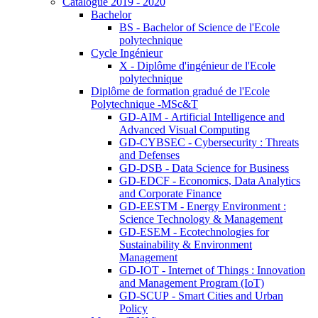
Catalogue 2019 - 2020
Bachelor
BS - Bachelor of Science de l'Ecole
polytechnique
Cycle Ingénieur
X - Diplôme d'ingénieur de l'Ecole
polytechnique
Diplôme de formation gradué de l'Ecole
Polytechnique -MSc&T
GD-AIM - Artificial Intelligence and
Advanced Visual Computing
GD-CYBSEC - Cybersecurity : Threats
and Defenses
GD-DSB - Data Science for Business
GD-EDCF - Economics, Data Analytics
and Corporate Finance
GD-EESTM - Energy Environment :
Science Technology & Management
GD-ESEM - Ecotechnologies for
Sustainability & Environment
Management
GD-IOT - Internet of Things : Innovation
and Management Program (IoT)
GD-SCUP - Smart Cities and Urban
Policy