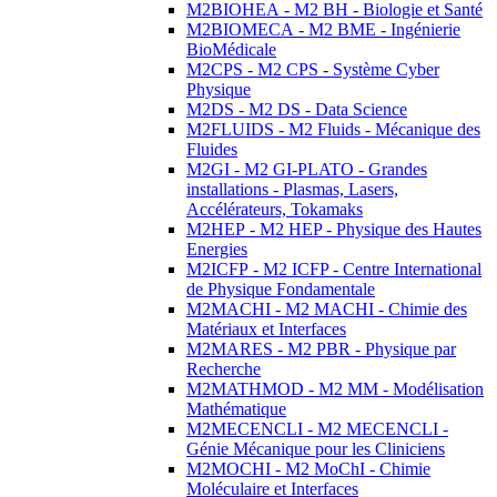
M2BIOHEA - M2 BH - Biologie et Santé
M2BIOMECA - M2 BME - Ingénierie
BioMédicale
M2CPS - M2 CPS - Système Cyber
Physique
M2DS - M2 DS - Data Science
M2FLUIDS - M2 Fluids - Mécanique des
Fluides
M2GI - M2 GI-PLATO - Grandes
installations - Plasmas, Lasers,
Accélérateurs, Tokamaks
M2HEP - M2 HEP - Physique des Hautes
Energies
M2ICFP - M2 ICFP - Centre International
de Physique Fondamentale
M2MACHI - M2 MACHI - Chimie des
Matériaux et Interfaces
M2MARES - M2 PBR - Physique par
Recherche
M2MATHMOD - M2 MM - Modélisation
Mathématique
M2MECENCLI - M2 MECENCLI -
Génie Mécanique pour les Cliniciens
M2MOCHI - M2 MoChI - Chimie
Moléculaire et Interfaces