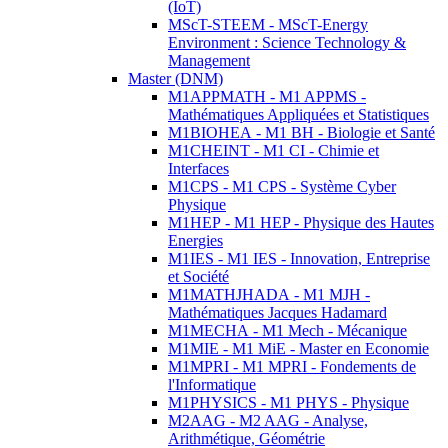
(IoT)
MScT-STEEM - MScT-Energy
Environment : Science Technology &
Management
Master (DNM)
M1APPMATH - M1 APPMS -
Mathématiques Appliquées et Statistiques
M1BIOHEA - M1 BH - Biologie et Santé
M1CHEINT - M1 CI - Chimie et
Interfaces
M1CPS - M1 CPS - Système Cyber
Physique
M1HEP - M1 HEP - Physique des Hautes
Energies
M1IES - M1 IES - Innovation, Entreprise
et Société
M1MATHJHADA - M1 MJH -
Mathématiques Jacques Hadamard
M1MECHA - M1 Mech - Mécanique
M1MIE - M1 MiE - Master en Economie
M1MPRI - M1 MPRI - Fondements de
l'Informatique
M1PHYSICS - M1 PHYS - Physique
M2AAG - M2 AAG - Analyse,
Arithmétique, Géométrie