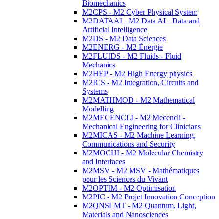
Biomechanics
M2CPS - M2 Cyber Physical System
M2DATAAI - M2 Data AI - Data and
Artificial Intelligence
M2DS - M2 Data Sciences
M2ENERG - M2 Énergie
M2FLUIDS - M2 Fluids - Fluid
Mechanics
M2HEP - M2 High Energy physics
M2ICS - M2 Integration, Circuits and
Systems
M2MATHMOD - M2 Mathematical
Modelling
M2MECENCLI - M2 Mecencli -
Mechanical Engineering for Clinicians
M2MICAS - M2 Machine Learning,
Communications and Security
M2MOCHI - M2 Molecular Chemistry
and Interfaces
M2MSV - M2 MSV - Mathématiques
pour les Sciences du Vivant
M2OPTIM - M2 Optimisation
M2PIC - M2 Projet Innovation Conception
M2QNSLMT - M2 Quantum, Light,
Materials and Nanosciences