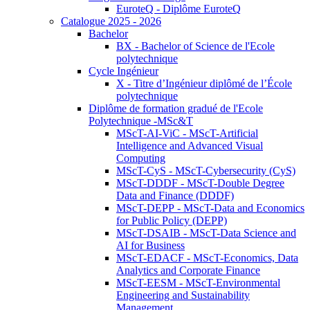
EuroteQ - Diplôme EuroteQ
Catalogue 2025 - 2026
Bachelor
BX - Bachelor of Science de l'Ecole
polytechnique
Cycle Ingénieur
X - Titre d’Ingénieur diplômé de l’École
polytechnique
Diplôme de formation gradué de l'Ecole
Polytechnique -MSc&T
MScT-AI-ViC - MScT-Artificial
Intelligence and Advanced Visual
Computing
MScT-CyS - MScT-Cybersecurity (CyS)
MScT-DDDF - MScT-Double Degree
Data and Finance (DDDF)
MScT-DEPP - MScT-Data and Economics
for Public Policy (DEPP)
MScT-DSAIB - MScT-Data Science and
AI for Business
MScT-EDACF - MScT-Economics, Data
Analytics and Corporate Finance
MScT-EESM - MScT-Environmental
Engineering and Sustainability
Management