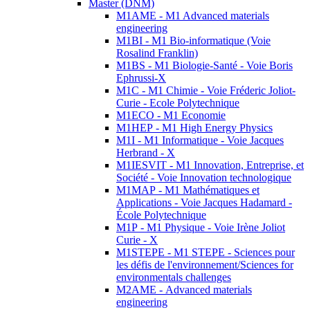
Master (DNM)
M1AME - M1 Advanced materials
engineering
M1BI - M1 Bio-informatique (Voie
Rosalind Franklin)
M1BS - M1 Biologie-Santé - Voie Boris
Ephrussi-X
M1C - M1 Chimie - Voie Fréderic Joliot-
Curie - Ecole Polytechnique
M1ECO - M1 Economie
M1HEP - M1 High Energy Physics
M1I - M1 Informatique - Voie Jacques
Herbrand - X
M1IESVIT - M1 Innovation, Entreprise, et
Société - Voie Innovation technologique
M1MAP - M1 Mathématiques et
Applications - Voie Jacques Hadamard -
École Polytechnique
M1P - M1 Physique - Voie Irène Joliot
Curie - X
M1STEPE - M1 STEPE - Sciences pour
les défis de l'environnement/Sciences for
environmentals challenges
M2AME - Advanced materials
engineering