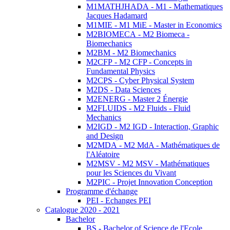
M1MATHJHADA - M1 - Mathematiques
Jacques Hadamard
M1MIE - M1 MiE - Master in Economics
M2BIOMECA - M2 Biomeca -
Biomechanics
M2BM - M2 Biomechanics
M2CFP - M2 CFP - Concepts in
Fundamental Physics
M2CPS - Cyber Physical System
M2DS - Data Sciences
M2ENERG - Master 2 Énergie
M2FLUIDS - M2 Fluids - Fluid
Mechanics
M2IGD - M2 IGD - Interaction, Graphic
and Design
M2MDA - M2 MdA - Mathématiques de
l'Aléatoire
M2MSV - M2 MSV - Mathématiques
pour les Sciences du Vivant
M2PIC - Projet Innovation Conception
Programme d'échange
PEI - Echanges PEI
Catalogue 2020 - 2021
Bachelor
BS - Bachelor of Science de l'Ecole