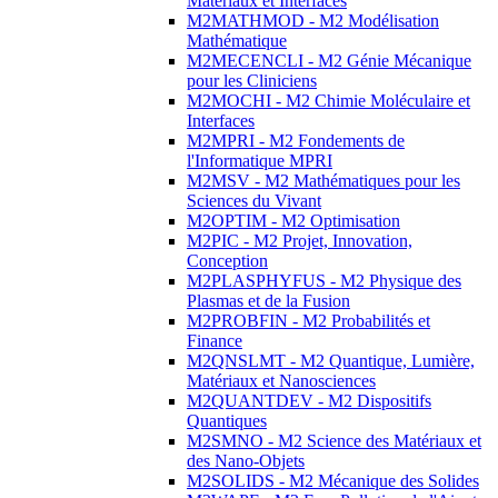
Matériaux et Interfaces
M2MATHMOD - M2 Modélisation
Mathématique
M2MECENCLI - M2 Génie Mécanique
pour les Cliniciens
M2MOCHI - M2 Chimie Moléculaire et
Interfaces
M2MPRI - M2 Fondements de
l'Informatique MPRI
M2MSV - M2 Mathématiques pour les
Sciences du Vivant
M2OPTIM - M2 Optimisation
M2PIC - M2 Projet, Innovation,
Conception
M2PLASPHYFUS - M2 Physique des
Plasmas et de la Fusion
M2PROBFIN - M2 Probabilités et
Finance
M2QNSLMT - M2 Quantique, Lumière,
Matériaux et Nanosciences
M2QUANTDEV - M2 Dispositifs
Quantiques
M2SMNO - M2 Science des Matériaux et
des Nano-Objets
M2SOLIDS - M2 Mécanique des Solides