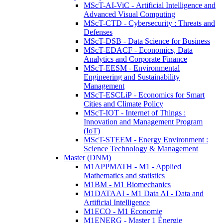
MScT-AI-ViC - Artificial Intelligence and
Advanced Visual Computing
MScT-CTD - Cybersecurity : Threats and
Defenses
MScT-DSB - Data Science for Business
MScT-EDACF - Economics, Data
Analytics and Corporate Finance
MScT-EESM - Environmental
Engineering and Sustainability
Management
MScT-ESCLiP - Economics for Smart
Cities and Climate Policy
MScT-IOT - Internet of Things :
Innovation and Management Program
(IoT)
MScT-STEEM - Energy Environment :
Science Technology & Management
Master (DNM)
M1APPMATH - M1 - Applied
Mathematics and statistics
M1BM - M1 Biomechanics
M1DATAAI - M1 Data AI - Data and
Artificial Intelligence
M1ECO - M1 Economie
M1ENERG - Master 1 Énergie