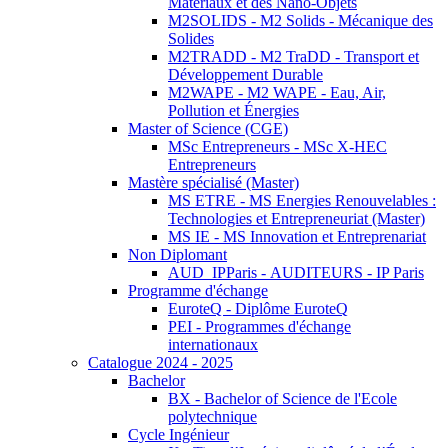
Matériaux et des Nano-Objets
M2SOLIDS - M2 Solids - Mécanique des
Solides
M2TRADD - M2 TraDD - Transport et
Développement Durable
M2WAPE - M2 WAPE - Eau, Air,
Pollution et Énergies
Master of Science (CGE)
MSc Entrepreneurs - MSc X-HEC
Entrepreneurs
Mastère spécialisé (Master)
MS ETRE - MS Energies Renouvelables :
Technologies et Entrepreneuriat (Master)
MS IE - MS Innovation et Entreprenariat
Non Diplomant
AUD_IPParis - AUDITEURS - IP Paris
Programme d'échange
EuroteQ - Diplôme EuroteQ
PEI - Programmes d'échange
internationaux
Catalogue 2024 - 2025
Bachelor
BX - Bachelor of Science de l'Ecole
polytechnique
Cycle Ingénieur