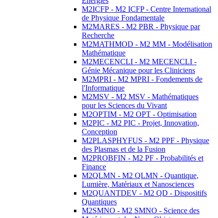
Energies
M2ICFP - M2 ICFP - Centre International
de Physique Fondamentale
M2MARES - M2 PBR - Physique par
Recherche
M2MATHMOD - M2 MM - Modélisation
Mathématique
M2MECENCLI - M2 MECENCLI -
Génie Mécanique pour les Cliniciens
M2MPRI - M2 MPRI - Fondements de
l'Informatique
M2MSV - M2 MSV - Mathématiques
pour les Sciences du Vivant
M2OPTIM - M2 OPT - Optimisation
M2PIC - M2 PIC - Projet, Innovation,
Conception
M2PLASPHYFUS - M2 PPF - Physique
des Plasmas et de la Fusion
M2PROBFIN - M2 PF - Probabilités et
Finance
M2QLMN - M2 QLMN - Quantique,
Lumière, Matériaux et Nanosciences
M2QUANTDEV - M2 QD - Dispositifs
Quantiques
M2SMNO - M2 SMNO - Science des