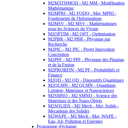
M2MATHMOD - M2 MM - Modélisation
Mathématique
M2MPRI - M2 FODQ - Maj. MPRI -
Fondements de l'Informatique
M2MSV - M2 MSV - Mathématiques
pour les Sciences du Vivant
M2OPTIM - M2 OPT - Optimisation
M2PBR - M2 PBR - Physique par
Recherche
M2PIC - M2 PIC - Projet Innovation
Conception
M2PPF - M2 PPF - Physique des Plasmas
et de la Fusion
M2PROBFIN - M2 PF - Probabilités et
Finance
M2QD - M2 QD - Dispositifs Quantiques
M2QLMN - M2 QLMN - Quantique,
Lumiere, Materiaux et Nanosciences
M2SMNO - M2 SMNO - Science des
Materiaux et des Nano-Objets
M2SOLIDS - M2 Mech - Maj. Solids -
Mecanique des Solides
M2WAPE - M2 Mech - Maj. WAPE -
Eau, Air, Pollution et Energies
Programme d'échange