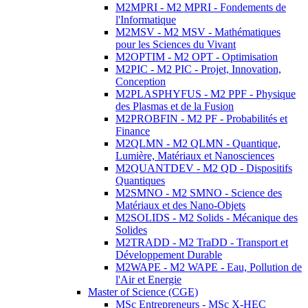
M2MPRI - M2 MPRI - Fondements de
l'Informatique
M2MSV - M2 MSV - Mathématiques
pour les Sciences du Vivant
M2OPTIM - M2 OPT - Optimisation
M2PIC - M2 PIC - Projet, Innovation,
Conception
M2PLASPHYFUS - M2 PPF - Physique
des Plasmas et de la Fusion
M2PROBFIN - M2 PF - Probabilités et
Finance
M2QLMN - M2 QLMN - Quantique,
Lumière, Matériaux et Nanosciences
M2QUANTDEV - M2 QD - Dispositifs
Quantiques
M2SMNO - M2 SMNO - Science des
Matériaux et des Nano-Objets
M2SOLIDS - M2 Solids - Mécanique des
Solides
M2TRADD - M2 TraDD - Transport et
Développement Durable
M2WAPE - M2 WAPE - Eau, Pollution de
l'Air et Energie
Master of Science (CGE)
MSc Entrepreneurs - MSc X-HEC