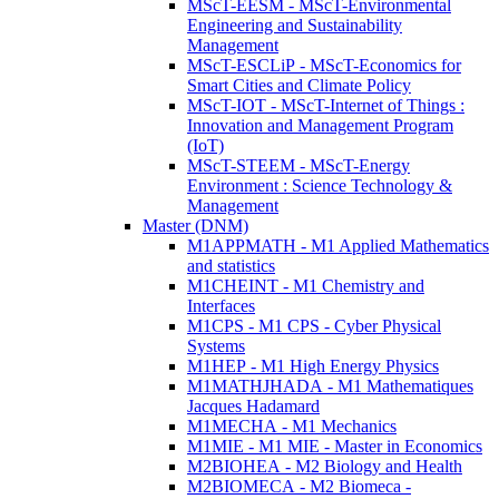
MScT-EESM - MScT-Environmental
Engineering and Sustainability
Management
MScT-ESCLiP - MScT-Economics for
Smart Cities and Climate Policy
MScT-IOT - MScT-Internet of Things :
Innovation and Management Program
(IoT)
MScT-STEEM - MScT-Energy
Environment : Science Technology &
Management
Master (DNM)
M1APPMATH - M1 Applied Mathematics
and statistics
M1CHEINT - M1 Chemistry and
Interfaces
M1CPS - M1 CPS - Cyber Physical
Systems
M1HEP - M1 High Energy Physics
M1MATHJHADA - M1 Mathematiques
Jacques Hadamard
M1MECHA - M1 Mechanics
M1MIE - M1 MIE - Master in Economics
M2BIOHEA - M2 Biology and Health
M2BIOMECA - M2 Biomeca -