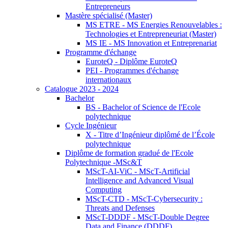
Entrepreneurs
Mastère spécialisé (Master)
MS ETRE - MS Energies Renouvelables :
Technologies et Entrepreneuriat (Master)
MS IE - MS Innovation et Entreprenariat
Programme d'échange
EuroteQ - Diplôme EuroteQ
PEI - Programmes d'échange
internationaux
Catalogue 2023 - 2024
Bachelor
BS - Bachelor of Science de l'Ecole
polytechnique
Cycle Ingénieur
X - Titre d’Ingénieur diplômé de l’École
polytechnique
Diplôme de formation gradué de l'Ecole
Polytechnique -MSc&T
MScT-AI-ViC - MScT-Artificial
Intelligence and Advanced Visual
Computing
MScT-CTD - MScT-Cybersecurity :
Threats and Defenses
MScT-DDDF - MScT-Double Degree
Data and Finance (DDDF)