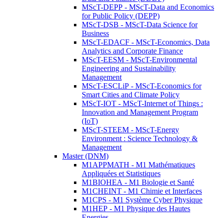
MScT-DEPP - MScT-Data and Economics
for Public Policy (DEPP)
MScT-DSB - MScT-Data Science for
Business
MScT-EDACF - MScT-Economics, Data
Analytics and Corporate Finance
MScT-EESM - MScT-Environmental
Engineering and Sustainability
Management
MScT-ESCLiP - MScT-Economics for
Smart Cities and Climate Policy
MScT-IOT - MScT-Internet of Things :
Innovation and Management Program
(IoT)
MScT-STEEM - MScT-Energy
Environment : Science Technology &
Management
Master (DNM)
M1APPMATH - M1 Mathématiques
Appliquées et Statistiques
M1BIOHEA - M1 Biologie et Santé
M1CHEINT - M1 Chimie et Interfaces
M1CPS - M1 Système Cyber Physique
M1HEP - M1 Physique des Hautes
Energies