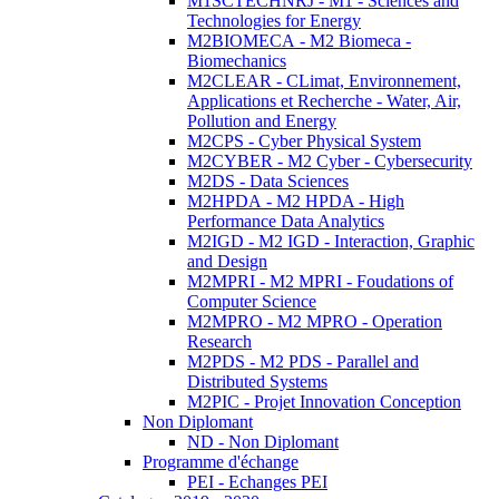
M1SCTECHNRJ - M1 - Sciences and
Technologies for Energy
M2BIOMECA - M2 Biomeca -
Biomechanics
M2CLEAR - CLimat, Environnement,
Applications et Recherche - Water, Air,
Pollution and Energy
M2CPS - Cyber Physical System
M2CYBER - M2 Cyber - Cybersecurity
M2DS - Data Sciences
M2HPDA - M2 HPDA - High
Performance Data Analytics
M2IGD - M2 IGD - Interaction, Graphic
and Design
M2MPRI - M2 MPRI - Foudations of
Computer Science
M2MPRO - M2 MPRO - Operation
Research
M2PDS - M2 PDS - Parallel and
Distributed Systems
M2PIC - Projet Innovation Conception
Non Diplomant
ND - Non Diplomant
Programme d'échange
PEI - Echanges PEI