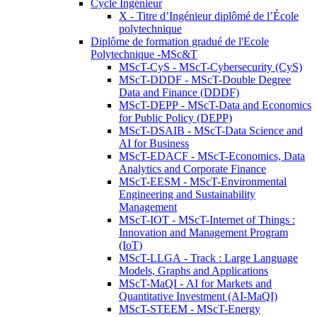
Cycle Ingénieur
X - Titre d’Ingénieur diplômé de l’École
polytechnique
Diplôme de formation gradué de l'Ecole
Polytechnique -MSc&T
MScT-CyS - MScT-Cybersecurity (CyS)
MScT-DDDF - MScT-Double Degree
Data and Finance (DDDF)
MScT-DEPP - MScT-Data and Economics
for Public Policy (DEPP)
MScT-DSAIB - MScT-Data Science and
AI for Business
MScT-EDACF - MScT-Economics, Data
Analytics and Corporate Finance
MScT-EESM - MScT-Environmental
Engineering and Sustainability
Management
MScT-IOT - MScT-Internet of Things :
Innovation and Management Program
(IoT)
MScT-LLGA - Track : Large Language
Models, Graphs and Applications
MScT-MaQI - AI for Markets and
Quantitative Investment (AI-MaQI)
MScT-STEEM - MScT-Energy