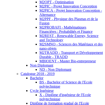
M2OPT - Optimisation
M2PIC - Projet Innovation Conception
M2PICA - Projet Innovation Conception -
Alternance
M2PPF - Physique des Plasmas et de la
Fusion
M2PROBAFI - Mathématiques
Financières : Probabilités et Finance
M2REST - Renewable Energy, Science
and Technology
M2SMNO - Sciences des Matériaux et des
nano-objets
M2TRADD - Transport et Développement
Durable - TRADD
MBIOENT - Master Bio-entrepreneur
Non Diplomant
ND - Non Diplomant
Catalogue 2018 - 2019
Bachelor
BS - Bachelor of Science de l'Ecole
polytechnique
Cycle Ingénieur
X - Diplôme d'ingénieur de l'Ecole
polytechnique
Diplôme de formation gradué de l'Ecole