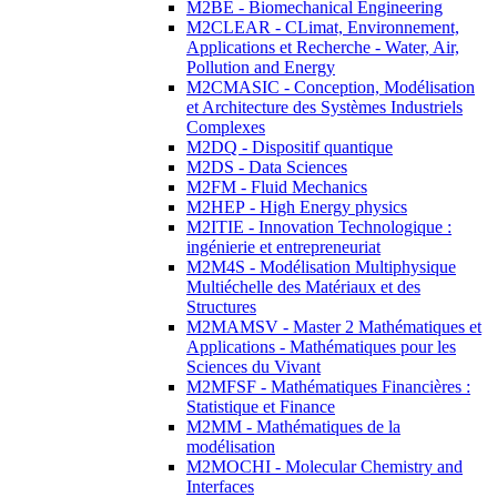
M2BE - Biomechanical Engineering
M2CLEAR - CLimat, Environnement,
Applications et Recherche - Water, Air,
Pollution and Energy
M2CMASIC - Conception, Modélisation
et Architecture des Systèmes Industriels
Complexes
M2DQ - Dispositif quantique
M2DS - Data Sciences
M2FM - Fluid Mechanics
M2HEP - High Energy physics
M2ITIE - Innovation Technologique :
ingénierie et entrepreneuriat
M2M4S - Modélisation Multiphysique
Multiéchelle des Matériaux et des
Structures
M2MAMSV - Master 2 Mathématiques et
Applications - Mathématiques pour les
Sciences du Vivant
M2MFSF - Mathématiques Financières :
Statistique et Finance
M2MM - Mathématiques de la
modélisation
M2MOCHI - Molecular Chemistry and
Interfaces