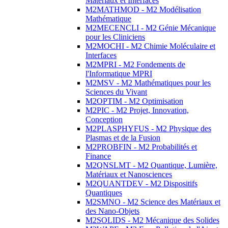
Matériaux et Interfaces
M2MATHMOD - M2 Modélisation
Mathématique
M2MECENCLI - M2 Génie Mécanique
pour les Cliniciens
M2MOCHI - M2 Chimie Moléculaire et
Interfaces
M2MPRI - M2 Fondements de
l'Informatique MPRI
M2MSV - M2 Mathématiques pour les
Sciences du Vivant
M2OPTIM - M2 Optimisation
M2PIC - M2 Projet, Innovation,
Conception
M2PLASPHYFUS - M2 Physique des
Plasmas et de la Fusion
M2PROBFIN - M2 Probabilités et
Finance
M2QNSLMT - M2 Quantique, Lumière,
Matériaux et Nanosciences
M2QUANTDEV - M2 Dispositifs
Quantiques
M2SMNO - M2 Science des Matériaux et
des Nano-Objets
M2SOLIDS - M2 Mécanique des Solides