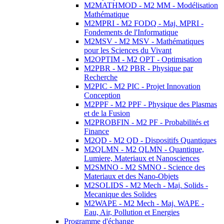
M2MATHMOD - M2 MM - Modélisation
Mathématique
M2MPRI - M2 FODQ - Maj. MPRI -
Fondements de l'Informatique
M2MSV - M2 MSV - Mathématiques
pour les Sciences du Vivant
M2OPTIM - M2 OPT - Optimisation
M2PBR - M2 PBR - Physique par
Recherche
M2PIC - M2 PIC - Projet Innovation
Conception
M2PPF - M2 PPF - Physique des Plasmas
et de la Fusion
M2PROBFIN - M2 PF - Probabilités et
Finance
M2QD - M2 QD - Dispositifs Quantiques
M2QLMN - M2 QLMN - Quantique,
Lumiere, Materiaux et Nanosciences
M2SMNO - M2 SMNO - Science des
Materiaux et des Nano-Objets
M2SOLIDS - M2 Mech - Maj. Solids -
Mecanique des Solides
M2WAPE - M2 Mech - Maj. WAPE -
Eau, Air, Pollution et Energies
Programme d'échange