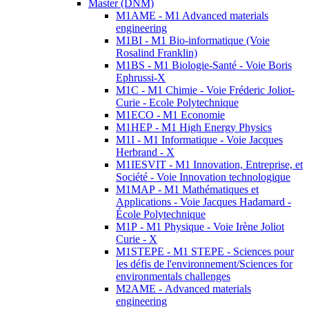
Master (DNM)
M1AME - M1 Advanced materials
engineering
M1BI - M1 Bio-informatique (Voie
Rosalind Franklin)
M1BS - M1 Biologie-Santé - Voie Boris
Ephrussi-X
M1C - M1 Chimie - Voie Fréderic Joliot-
Curie - Ecole Polytechnique
M1ECO - M1 Economie
M1HEP - M1 High Energy Physics
M1I - M1 Informatique - Voie Jacques
Herbrand - X
M1IESVIT - M1 Innovation, Entreprise, et
Société - Voie Innovation technologique
M1MAP - M1 Mathématiques et
Applications - Voie Jacques Hadamard -
École Polytechnique
M1P - M1 Physique - Voie Irène Joliot
Curie - X
M1STEPE - M1 STEPE - Sciences pour
les défis de l'environnement/Sciences for
environmentals challenges
M2AME - Advanced materials
engineering