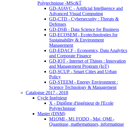
Polytechnique -MSc&T
GD-AIAVC - Artificial Intelligence and
Advanced Visual Computing
GD-CTD - Cybersecurity : Threats &
Defenses
GD-DSB - Data Science for Business
GD-ECOSEM - Ecotechnologies for
Sustainability & Environment
Management
GD-EDACF - Economics, Data Analytics
and Corporate Finance
GD-IOT - Internet of Things : Innovation
and Management Program (IoT)
GD-SCUP - Smart Cities and Urban
Policy
GD-STEEM - Energy Environment :
Science Technology & Management
Catalogue 2017 - 2018
Cycle Ingénieur
X - Diplôme d'ingénieur de l'Ecole
Polytechnique
Master (DNM)
M1QMI - M1 FODQ - Maj. QMI -
Quantique, mathematiques, informatique