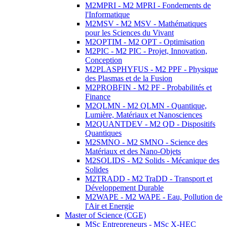
M2MPRI - M2 MPRI - Fondements de
l'Informatique
M2MSV - M2 MSV - Mathématiques
pour les Sciences du Vivant
M2OPTIM - M2 OPT - Optimisation
M2PIC - M2 PIC - Projet, Innovation,
Conception
M2PLASPHYFUS - M2 PPF - Physique
des Plasmas et de la Fusion
M2PROBFIN - M2 PF - Probabilités et
Finance
M2QLMN - M2 QLMN - Quantique,
Lumière, Matériaux et Nanosciences
M2QUANTDEV - M2 QD - Dispositifs
Quantiques
M2SMNO - M2 SMNO - Science des
Matériaux et des Nano-Objets
M2SOLIDS - M2 Solids - Mécanique des
Solides
M2TRADD - M2 TraDD - Transport et
Développement Durable
M2WAPE - M2 WAPE - Eau, Pollution de
l'Air et Energie
Master of Science (CGE)
MSc Entrepreneurs - MSc X-HEC