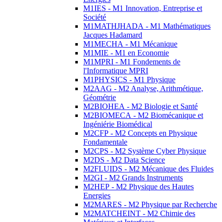
M1IES - M1 Innovation, Entreprise et
Société
M1MATHJHADA - M1 Mathématiques
Jacques Hadamard
M1MECHA - M1 Mécanique
M1MIE - M1 en Economie
M1MPRI - M1 Fondements de
l'Informatique MPRI
M1PHYSICS - M1 Physique
M2AAG - M2 Analyse, Arithmétique,
Géométrie
M2BIOHEA - M2 Biologie et Santé
M2BIOMECA - M2 Biomécanique et
Ingéniérie Biomédical
M2CFP - M2 Concepts en Physique
Fondamentale
M2CPS - M2 Système Cyber Physique
M2DS - M2 Data Science
M2FLUIDS - M2 Mécanique des Fluides
M2GI - M2 Grands Instruments
M2HEP - M2 Physique des Hautes
Energies
M2MARES - M2 Physique par Recherche
M2MATCHEINT - M2 Chimie des