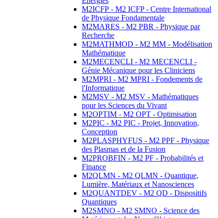
Energies
M2ICFP - M2 ICFP - Centre International
de Physique Fondamentale
M2MARES - M2 PBR - Physique par
Recherche
M2MATHMOD - M2 MM - Modélisation
Mathématique
M2MECENCLI - M2 MECENCLI -
Génie Mécanique pour les Cliniciens
M2MPRI - M2 MPRI - Fondements de
l'Informatique
M2MSV - M2 MSV - Mathématiques
pour les Sciences du Vivant
M2OPTIM - M2 OPT - Optimisation
M2PIC - M2 PIC - Projet, Innovation,
Conception
M2PLASPHYFUS - M2 PPF - Physique
des Plasmas et de la Fusion
M2PROBFIN - M2 PF - Probabilités et
Finance
M2QLMN - M2 QLMN - Quantique,
Lumière, Matériaux et Nanosciences
M2QUANTDEV - M2 QD - Dispositifs
Quantiques
M2SMNO - M2 SMNO - Science des