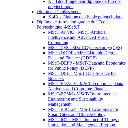
X - Titre d’Ingénieur diplômé de l’École
polytechnique
Diplôme d'établissement
X-4A - Diplôme de l'Ecole polytechnique
Diplôme de formation gradué de l'Ecole
Polytechnique -MSc&T
MScT-AI-ViC - MScT-Artificial
Intelligence and Advanced Visual
Computing
MScT-CyS - MScT-Cybersecurity (CyS)
MScT-DDDF - MScT-Double Degree
Data and Finance (DDDF)
MScT-DEPP - MScT-Data and Economics
for Public Policy (DEPP)
MScT-DSB - MScT-Data Science for
Business
MScT-EDACF - MScT-Economics, Data
Analytics and Corporate Finance
MScT-EESM - MScT-Environmental
Engineering and Sustainability
Management
MScT-ESCLiP - MScT-Economics for
Smart Cities and Climate Policy
MScT-IOT - MScT-Internet of Things :
Innovation and Management Program