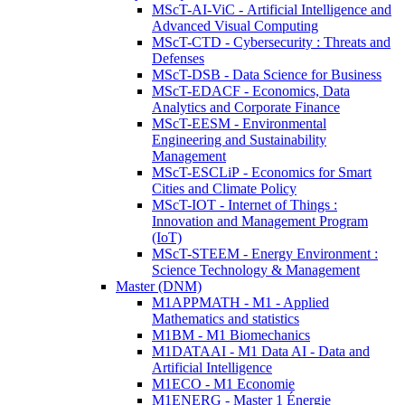
MScT-AI-ViC - Artificial Intelligence and
Advanced Visual Computing
MScT-CTD - Cybersecurity : Threats and
Defenses
MScT-DSB - Data Science for Business
MScT-EDACF - Economics, Data
Analytics and Corporate Finance
MScT-EESM - Environmental
Engineering and Sustainability
Management
MScT-ESCLiP - Economics for Smart
Cities and Climate Policy
MScT-IOT - Internet of Things :
Innovation and Management Program
(IoT)
MScT-STEEM - Energy Environment :
Science Technology & Management
Master (DNM)
M1APPMATH - M1 - Applied
Mathematics and statistics
M1BM - M1 Biomechanics
M1DATAAI - M1 Data AI - Data and
Artificial Intelligence
M1ECO - M1 Economie
M1ENERG - Master 1 Énergie