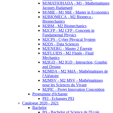
M1MATHJHADA - M1 - Mathematiques
Jacques Hadamard
M1MIE - M1 MiE - Master in Economics
M2BIOMECA - M2 Biomeca -
Biomechanics
M2BM - M2 Biomechanics
M2CFP - M2 CFP - Concepts in
Fundamental Physics
M2CPS - Cyber Physical System
M2DS - Data Sciences
M2ENERG - Master 2 Énergie
M2FLUIDS - M2 Fluids - Fluid
Mechanics
M2IGD - M2 IGD - Interaction, Graphic
and Design
M2MDA - M2 MdA - Mathématiques de
l'Aléatoire
M2MSV - M2 MSV - Mathématiques
pour les Sciences du Vivant
M2PIC - Projet Innovation Conception
Programme d'échange
PEI - Echanges PEI
Catalogue 2020 - 2021
Bachelor
BS - Bachelor of Science de l'Ecole