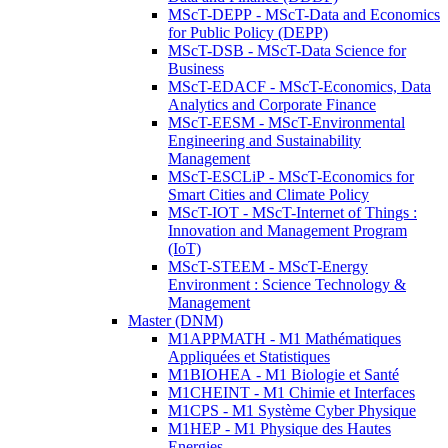
MScT-DEPP - MScT-Data and Economics
for Public Policy (DEPP)
MScT-DSB - MScT-Data Science for
Business
MScT-EDACF - MScT-Economics, Data
Analytics and Corporate Finance
MScT-EESM - MScT-Environmental
Engineering and Sustainability
Management
MScT-ESCLiP - MScT-Economics for
Smart Cities and Climate Policy
MScT-IOT - MScT-Internet of Things :
Innovation and Management Program
(IoT)
MScT-STEEM - MScT-Energy
Environment : Science Technology &
Management
Master (DNM)
M1APPMATH - M1 Mathématiques
Appliquées et Statistiques
M1BIOHEA - M1 Biologie et Santé
M1CHEINT - M1 Chimie et Interfaces
M1CPS - M1 Système Cyber Physique
M1HEP - M1 Physique des Hautes
Energies