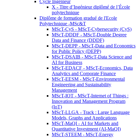
Cycle Ingénieur
X - Titre d’Ingénieur diplômé de l’École
polytechnique
Diplôme de formation gradué de l'Ecole
Polytechnique -MSc&T
MScT-CyS - MScT-Cybersecurity (CyS)
MScT-DDDF - MScT-Double Degree
Data and Finance (DDDF)
MScT-DEPP - MScT-Data and Economics
for Public Policy (DEPP)
MScT-DSAIB - MScT-Data Science and
AI for Business
MScT-EDACF - MScT-Economics, Data
Analytics and Corporate Finance
MScT-EESM - MScT-Environmental
Engineering and Sustainability
Management
MScT-IOT - MScT-Internet of Things :
Innovation and Management Program
(IoT)
MScT-LLGA - Track : Large Language
Models, Graphs and Applications
MScT-MaQI - AI for Markets and
Quantitative Investment (AI-MaQI)
MScT-STEEM - MScT-Energy