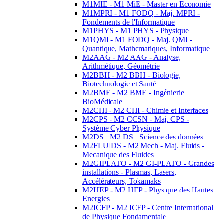
M1MIE - M1 MiE - Master en Economie
M1MPRI - M1 FODQ - Maj. MPRI -
Fondements de l'Informatique
M1PHYS - M1 PHYS - Physique
M1QMI - M1 FODQ - Maj. QMI -
Quantique, Mathematiques, Informatique
M2AAG - M2 AAG - Analyse,
Arithmétique, Géométrie
M2BBH - M2 BBH - Biologie,
Biotechnologie et Santé
M2BME - M2 BME - Ingénierie
BioMédicale
M2CHI - M2 CHI - Chimie et Interfaces
M2CPS - M2 CCSN - Maj. CPS -
Système Cyber Physique
M2DS - M2 DS - Science des données
M2FLUIDS - M2 Mech - Maj. Fluids -
Mecanique des Fluides
M2GIPLATO - M2 GI-PLATO - Grandes
installations - Plasmas, Lasers,
Accélérateurs, Tokamaks
M2HEP - M2 HEP - Physique des Hautes
Energies
M2ICFP - M2 ICFP - Centre International
de Physique Fondamentale