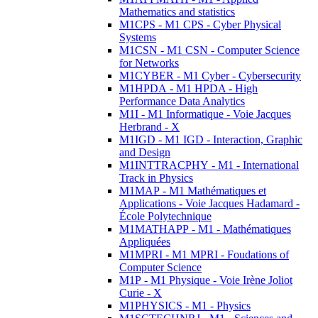
Mathematics and statistics
M1CPS - M1 CPS - Cyber Physical
Systems
M1CSN - M1 CSN - Computer Science
for Networks
M1CYBER - M1 Cyber - Cybersecurity
M1HPDA - M1 HPDA - High
Performance Data Analytics
M1I - M1 Informatique - Voie Jacques
Herbrand - X
M1IGD - M1 IGD - Interaction, Graphic
and Design
M1INTTRACPHY - M1 - International
Track in Physics
M1MAP - M1 Mathématiques et
Applications - Voie Jacques Hadamard -
École Polytechnique
M1MATHAPP - M1 - Mathématiques
Appliquées
M1MPRI - M1 MPRI - Foudations of
Computer Science
M1P - M1 Physique - Voie Irène Joliot
Curie - X
M1PHYSICS - M1 - Physics