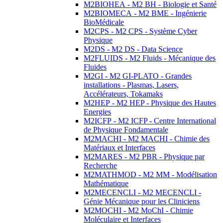
M2BIOHEA - M2 BH - Biologie et Santé
M2BIOMECA - M2 BME - Ingénierie
BioMédicale
M2CPS - M2 CPS - Système Cyber
Physique
M2DS - M2 DS - Data Science
M2FLUIDS - M2 Fluids - Mécanique des
Fluides
M2GI - M2 GI-PLATO - Grandes
installations - Plasmas, Lasers,
Accélérateurs, Tokamaks
M2HEP - M2 HEP - Physique des Hautes
Energies
M2ICFP - M2 ICFP - Centre International
de Physique Fondamentale
M2MACHI - M2 MACHI - Chimie des
Matériaux et Interfaces
M2MARES - M2 PBR - Physique par
Recherche
M2MATHMOD - M2 MM - Modélisation
Mathématique
M2MECENCLI - M2 MECENCLI -
Génie Mécanique pour les Cliniciens
M2MOCHI - M2 MoChI - Chimie
Moléculaire et Interfaces