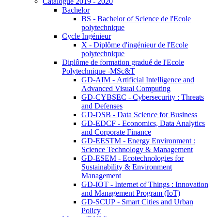
Catalogue 2019 - 2020
Bachelor
BS - Bachelor of Science de l'Ecole
polytechnique
Cycle Ingénieur
X - Diplôme d'ingénieur de l'Ecole
polytechnique
Diplôme de formation gradué de l'Ecole
Polytechnique -MSc&T
GD-AIM - Artificial Intelligence and
Advanced Visual Computing
GD-CYBSEC - Cybersecurity : Threats
and Defenses
GD-DSB - Data Science for Business
GD-EDCF - Economics, Data Analytics
and Corporate Finance
GD-EESTM - Energy Environment :
Science Technology & Management
GD-ESEM - Ecotechnologies for
Sustainability & Environment
Management
GD-IOT - Internet of Things : Innovation
and Management Program (IoT)
GD-SCUP - Smart Cities and Urban
Policy