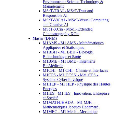
Environment : Science Technology &
Management
MScT-TRAI - MScT-Trust and
Responsible AI
MScT-ViCAI - MScT-Visual Computing
and Creative AI
MScT-XCin - MScT-Extended
Cinematography XCin
Master (DNM)
M1AMS - M1 AMS - Mathématiques
Appliquées et Statistiques
M1BBH - M1 BBH - Biologie,
Biotechnologie et Santé
M1BME - M1 BME - Ingénierie
BioMédicale
M1CHI - M1 CHI - Chimie et Interfaces
M1CPS - M1 CCSN - Maj. CPS -
Système Cyber Physique
M1HEP - M1 HEP - Physique des Hautes
Energies
M1IES - M1 IES - Innovation, Entreprise
et Société
M1MATHJHADA - M1 MJH -
Mathematiques Jacques Hadamard
M1MEC - M1 Mech - Mecanique