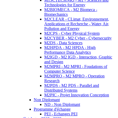
M1SCTECHNRJ - M1 - Sciences and
Technologies for Energy
M2BIOMECA - M2 Biomeca -
Biomechanics
M2CLEAR - CLimat, Environnement,
Applications et Recherche - Water, Air,
Pollution and Energy
M2CPS - Cyber Physical System
M2CYBER - M2 Cyber - Cybersecurity
M2DS - Data Sciences
M2HPDA - M2 HPDA - High
Performance Data Analytics
M2IGD - M2 IGD - Interaction, Graphic
and Design
M2MPRI - M2 MPRI - Foudations of
Computer Science
M2MPRO - M2 MPRO - Operation
Research
M2PDS - M2 PDS - Parallel and
Distributed Systems
M2PIC - Projet Innovation Conception
Non Diplomant
ND - Non Diplomant
Programme d'échange
PEI - Echanges PEI