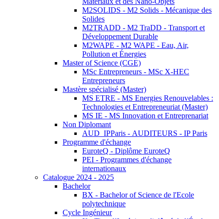
Matériaux et des Nano-Objets
M2SOLIDS - M2 Solids - Mécanique des
Solides
M2TRADD - M2 TraDD - Transport et
Développement Durable
M2WAPE - M2 WAPE - Eau, Air,
Pollution et Énergies
Master of Science (CGE)
MSc Entrepreneurs - MSc X-HEC
Entrepreneurs
Mastère spécialisé (Master)
MS ETRE - MS Energies Renouvelables :
Technologies et Entrepreneuriat (Master)
MS IE - MS Innovation et Entreprenariat
Non Diplomant
AUD_IPParis - AUDITEURS - IP Paris
Programme d'échange
EuroteQ - Diplôme EuroteQ
PEI - Programmes d'échange
internationaux
Catalogue 2024 - 2025
Bachelor
BX - Bachelor of Science de l'Ecole
polytechnique
Cycle Ingénieur