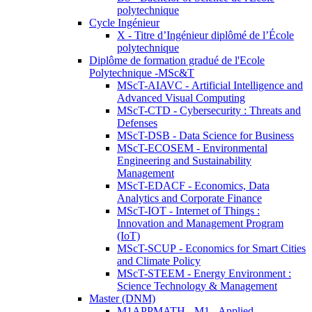
polytechnique
Cycle Ingénieur
X - Titre d’Ingénieur diplômé de l’École
polytechnique
Diplôme de formation gradué de l'Ecole
Polytechnique -MSc&T
MScT-AIAVC - Artificial Intelligence and
Advanced Visual Computing
MScT-CTD - Cybersecurity : Threats and
Defenses
MScT-DSB - Data Science for Business
MScT-ECOSEM - Environmental
Engineering and Sustainability
Management
MScT-EDACF - Economics, Data
Analytics and Corporate Finance
MScT-IOT - Internet of Things :
Innovation and Management Program
(IoT)
MScT-SCUP - Economics for Smart Cities
and Climate Policy
MScT-STEEM - Energy Environment :
Science Technology & Management
Master (DNM)
M1APPMATH - M1 - Applied