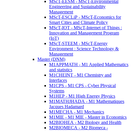
MScT-EESM - MScT-Environmental
Engineering and Sustainability
Management
MScT-ESCLiP - MScT-Economics for
Smart Cities and Climate Policy
MScT-IOT - MScT-Internet of Things :
Innovation and Management Program
(IoT)
MScT-STEEM - MScT-Energy
Environment : Science Technology &
Management
Master (DNM)
M1APPMATH - M1 Applied Mathematics
and statistics
M1CHEINT - M1 Chemistry and
Interfaces
M1CPS - M1 CPS - Cyber Physical
Systems
M1HEP - M1 High Energy Physics
M1MATHJHADA - M1 Mathematiques
Jacques Hadamard
M1MECHA - M1 Mechanics
M1MIE - M1 MIE - Master in Economics
M2BIOHEA - M2 Biology and Health
M2BIOMECA - M2 Biomeca -