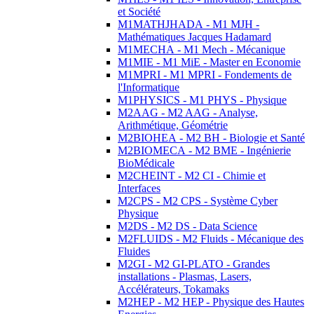
et Société
M1MATHJHADA - M1 MJH -
Mathématiques Jacques Hadamard
M1MECHA - M1 Mech - Mécanique
M1MIE - M1 MiE - Master en Economie
M1MPRI - M1 MPRI - Fondements de
l'Informatique
M1PHYSICS - M1 PHYS - Physique
M2AAG - M2 AAG - Analyse,
Arithmétique, Géométrie
M2BIOHEA - M2 BH - Biologie et Santé
M2BIOMECA - M2 BME - Ingénierie
BioMédicale
M2CHEINT - M2 CI - Chimie et
Interfaces
M2CPS - M2 CPS - Système Cyber
Physique
M2DS - M2 DS - Data Science
M2FLUIDS - M2 Fluids - Mécanique des
Fluides
M2GI - M2 GI-PLATO - Grandes
installations - Plasmas, Lasers,
Accélérateurs, Tokamaks
M2HEP - M2 HEP - Physique des Hautes