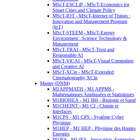
MScT-ESCLiP - MScT-Economics for
Smart Cities and Climate Policy
MScT-IOT - MScT-Internet of Things :
Innovation and Management Program
(IoT)
MScT-STEEM - MScT-Energy
Environment : Science Technology &
Management
MScT-TRAI - MScT-Trust and
Responsible AI
MScT-ViCAI - MScT-Visual Computing
and Creative AI
MScT-XCin - MScT-Extended
Cinematography XCin
Master (DNM)
M1APPMATH - M1 APPMS -
Mathématiques Appliquées et Statistiques
M1BIOHEA - M1 BH - Biologie et Santé
M1CHEINT - M1 CI - Chimie et
Interfaces
M1CPS - M1 CPS - Système Cyber
Physique
M1HEP - M1 HEP - Physique des Hautes
Energies
M1IES - M1 IES - Innovation, Entreprise