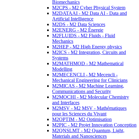
Biomechanics
M2CPS - M2 Cyber Physical System
M2DATAAI - M2 Data AI - Data and
Artificial Intelligence
M2DS - M2 Data Sciences
M2ENERG - M2 Énergie
M2FLUIDS - M2 Fluids - Fluid
Mechanics
M2HEP - M2 High Energy physics
M2ICS - M2 Integration, Circuits and
Systems
M2MATHMOD - M2 Mathematical
Modelling
M2MECENCLI - M2 Mecencli -
Mechanical Engineering for Clinicians
M2MICAS - M2 Machine Learning,
Communications and Security
M2MOCHI - M2 Molecular Chemistry
and Interfaces
M2MSV - M2 MSV - Mathématiques
pour les Sciences du Vivant
M2OPTIM - M2 Optimisation
M2PIC - M2 Projet Innovation Conception
M2QNSLMT - M2 Quantum, Light,
Materials and Nanosciences