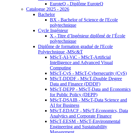
EuroteQ - Diplôme EuroteQ
Catalogue 2025 - 2026
Bachelor
BX - Bachelor of Science de l'Ecole
polytechnique
Cycle Ingénieur
X - Titre d’Ingénieur diplômé de l’École
polytechnique
Diplôme de formation gradué de l'Ecole
Polytechnique -MSc&T
MScT-AI-ViC - MScT-Artificial
Intelligence and Advanced Visual
Computing
MScT-CyS - MScT-Cybersecurity (CyS)
MScT-DDDF - MScT-Double Degree
Data and Finance (DDDF)
MScT-DEPP - MScT-Data and Economics
for Public Policy (DEPP)
MScT-DSAIB - MScT-Data Science and
AI for Business
MScT-EDACF - MScT-Economics, Data
Analytics and Corporate Finance
MScT-EESM - MScT-Environmental
Engineering and Sustainability
Management