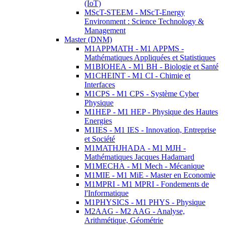
(IoT)
MScT-STEEM - MScT-Energy
Environment : Science Technology &
Management
Master (DNM)
M1APPMATH - M1 APPMS -
Mathématiques Appliquées et Statistiques
M1BIOHEA - M1 BH - Biologie et Santé
M1CHEINT - M1 CI - Chimie et
Interfaces
M1CPS - M1 CPS - Système Cyber
Physique
M1HEP - M1 HEP - Physique des Hautes
Energies
M1IES - M1 IES - Innovation, Entreprise
et Société
M1MATHJHADA - M1 MJH -
Mathématiques Jacques Hadamard
M1MECHA - M1 Mech - Mécanique
M1MIE - M1 MiE - Master en Economie
M1MPRI - M1 MPRI - Fondements de
l'Informatique
M1PHYSICS - M1 PHYS - Physique
M2AAG - M2 AAG - Analyse,
Arithmétique, Géométrie