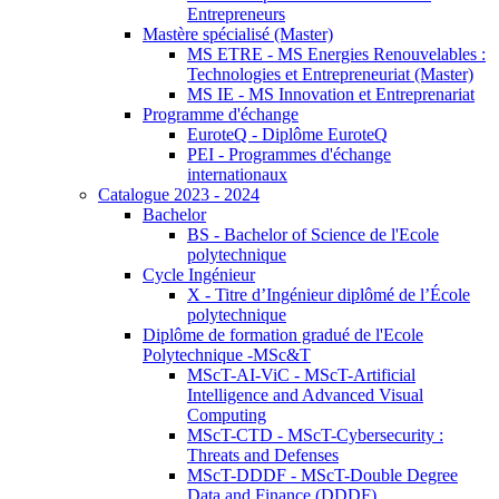
Entrepreneurs
Mastère spécialisé (Master)
MS ETRE - MS Energies Renouvelables :
Technologies et Entrepreneuriat (Master)
MS IE - MS Innovation et Entreprenariat
Programme d'échange
EuroteQ - Diplôme EuroteQ
PEI - Programmes d'échange
internationaux
Catalogue 2023 - 2024
Bachelor
BS - Bachelor of Science de l'Ecole
polytechnique
Cycle Ingénieur
X - Titre d’Ingénieur diplômé de l’École
polytechnique
Diplôme de formation gradué de l'Ecole
Polytechnique -MSc&T
MScT-AI-ViC - MScT-Artificial
Intelligence and Advanced Visual
Computing
MScT-CTD - MScT-Cybersecurity :
Threats and Defenses
MScT-DDDF - MScT-Double Degree
Data and Finance (DDDF)