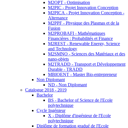
M2OPT - Optimisation
M2PIC - Projet Innovation Conception
M2PICA - Projet Innovation Conception -
Alternance
M2PPF - Physique des Plasmas et de la
Fusion
M2PROBAFI - Mathématiques
Financières : Probabilités et Finance
M2REST - Renewable Energy, Science
and Technology
M2SMNO - Sciences des Matériaux et des
nano-objets
M2TRADD - Transport et Développement
Durable - TRADD
MBIOENT - Master Bio-entrepreneur
Non Diplomant
ND - Non Diplomant
Catalogue 2018 - 2019
Bachelor
BS - Bachelor of Science de l'Ecole
polytechnique
Cycle Ingénieur
X - Diplôme d'ingénieur de l'Ecole
polytechnique
Diplôme de formation gradué de l'Ecole