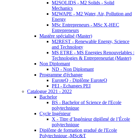
M2SOLIDS - M2 Solids - Solid
Mechanics
M2WAPE - M2 Water, Air, Pollution and
Energy
MSc Entrepreneurs - MSc X-HEC
Entrepreneurs
Mastère spécialisé (Master)
M2REST - Renewable Energy, Science
and Technology
MS ETRE - MS Energies Renouvelables :
Technologies & Entrepreneuriat (Master)
Non Diplomant
ND - Non Diplomant
Programme d'échange
EuroteQ - Diplôme EuroteQ
PEI - Echanges PEI
Catalogue 2021 - 2022
Bachelor
BS - Bachelor of Science de l'Ecole
polytechnique
Cycle Ingénieur
X - Titre d’Ingénieur diplômé de l’École
polytechnique
Diplôme de formation gradué de l'Ecole
Polytechnique -MSc&T