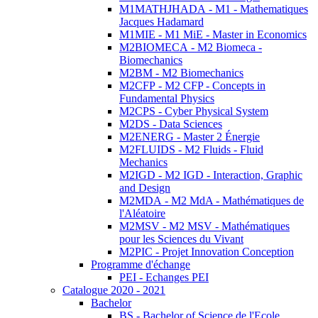
M1MATHJHADA - M1 - Mathematiques
Jacques Hadamard
M1MIE - M1 MiE - Master in Economics
M2BIOMECA - M2 Biomeca -
Biomechanics
M2BM - M2 Biomechanics
M2CFP - M2 CFP - Concepts in
Fundamental Physics
M2CPS - Cyber Physical System
M2DS - Data Sciences
M2ENERG - Master 2 Énergie
M2FLUIDS - M2 Fluids - Fluid
Mechanics
M2IGD - M2 IGD - Interaction, Graphic
and Design
M2MDA - M2 MdA - Mathématiques de
l'Aléatoire
M2MSV - M2 MSV - Mathématiques
pour les Sciences du Vivant
M2PIC - Projet Innovation Conception
Programme d'échange
PEI - Echanges PEI
Catalogue 2020 - 2021
Bachelor
BS - Bachelor of Science de l'Ecole