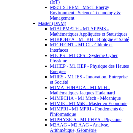
(IoT)
MScT-STEEM - MScT-Energy
Environment : Science Technology &
Management
Master (DNM)
M1APPMATH - M1 APPMS -
Mathématiques Appliquées et Statistiques
M1BIOHEA - M1 BH - Biologie et Santé
M1CHEINT - M1 CI - Chimie et
Interfaces
M1CPS - M1 CPS - Système Cyber
Physique
M1HEP - M1 HEP - Physique des Hautes
Energies
M1IES - M1 IES - Innovation, Entreprise
et Société
M1MATHJHADA - M1 MJH -
Mathématiques Jacques Hadamard
M1MECHA - M1 Mech - Mécanique
M1MIE - M1 MiE - Master en Economie
M1MPRI - M1 MPRI - Fondements de
l'Informatique
M1PHYSICS - M1 PHYS - Physique
M2AAG - M2 AAG - Analyse,
Arithmétique, Géométrie