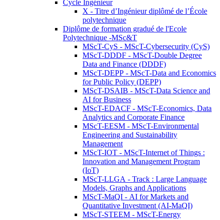
Cycle Ingénieur
X - Titre d’Ingénieur diplômé de l’École
polytechnique
Diplôme de formation gradué de l'Ecole
Polytechnique -MSc&T
MScT-CyS - MScT-Cybersecurity (CyS)
MScT-DDDF - MScT-Double Degree
Data and Finance (DDDF)
MScT-DEPP - MScT-Data and Economics
for Public Policy (DEPP)
MScT-DSAIB - MScT-Data Science and
AI for Business
MScT-EDACF - MScT-Economics, Data
Analytics and Corporate Finance
MScT-EESM - MScT-Environmental
Engineering and Sustainability
Management
MScT-IOT - MScT-Internet of Things :
Innovation and Management Program
(IoT)
MScT-LLGA - Track : Large Language
Models, Graphs and Applications
MScT-MaQI - AI for Markets and
Quantitative Investment (AI-MaQI)
MScT-STEEM - MScT-Energy