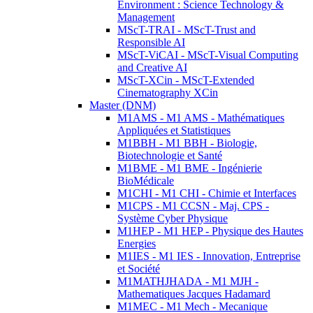
Environment : Science Technology &
Management
MScT-TRAI - MScT-Trust and
Responsible AI
MScT-ViCAI - MScT-Visual Computing
and Creative AI
MScT-XCin - MScT-Extended
Cinematography XCin
Master (DNM)
M1AMS - M1 AMS - Mathématiques
Appliquées et Statistiques
M1BBH - M1 BBH - Biologie,
Biotechnologie et Santé
M1BME - M1 BME - Ingénierie
BioMédicale
M1CHI - M1 CHI - Chimie et Interfaces
M1CPS - M1 CCSN - Maj. CPS -
Système Cyber Physique
M1HEP - M1 HEP - Physique des Hautes
Energies
M1IES - M1 IES - Innovation, Entreprise
et Société
M1MATHJHADA - M1 MJH -
Mathematiques Jacques Hadamard
M1MEC - M1 Mech - Mecanique