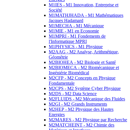
M1IES - M1 Innovation, Entreprise et
Société
M1MATHJHADA - M1 Mathématiques
Jacques Hadamard
M1MECHA - M1 Mécanique
M1MIE - M1 en Economie
M1MPRI - M1 Fondements de
l'Informatique MPRI
M1PHYSICS - M1 Physique
M2AAG - M2 Analyse, Arithmétique,
Géométrie
M2BIOHEA - M2 Biologie et Santé
M2BIOMECA - M2 Biomécanique et
Ingéniérie Biomédical
M2CFP - M2 Concepts en Physique
Fondamentale
M2CPS - M2 Système Cyber Physique
M2DS - M2 Data Science
M2FLUIDS - M2 Mécanique des Fluides
M2GI - M2 Grands Instruments
M2HEP - M2 Physique des Hautes
Energies
M2MARES - M2 Physique par Recherche
M2MATCHEINT - M2 Chimie des