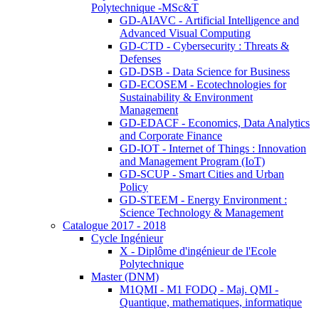
Polytechnique -MSc&T
GD-AIAVC - Artificial Intelligence and
Advanced Visual Computing
GD-CTD - Cybersecurity : Threats &
Defenses
GD-DSB - Data Science for Business
GD-ECOSEM - Ecotechnologies for
Sustainability & Environment
Management
GD-EDACF - Economics, Data Analytics
and Corporate Finance
GD-IOT - Internet of Things : Innovation
and Management Program (IoT)
GD-SCUP - Smart Cities and Urban
Policy
GD-STEEM - Energy Environment :
Science Technology & Management
Catalogue 2017 - 2018
Cycle Ingénieur
X - Diplôme d'ingénieur de l'Ecole
Polytechnique
Master (DNM)
M1QMI - M1 FODQ - Maj. QMI -
Quantique, mathematiques, informatique