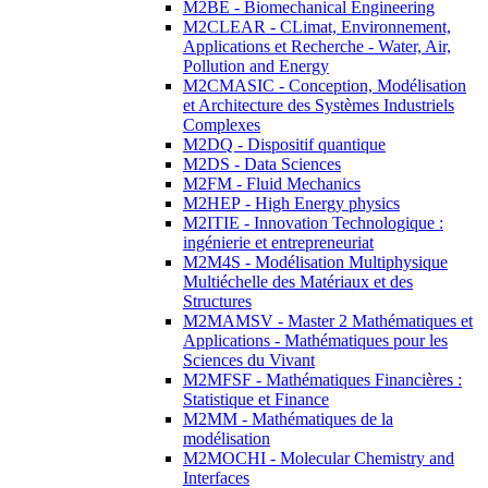
M2BE - Biomechanical Engineering
M2CLEAR - CLimat, Environnement,
Applications et Recherche - Water, Air,
Pollution and Energy
M2CMASIC - Conception, Modélisation
et Architecture des Systèmes Industriels
Complexes
M2DQ - Dispositif quantique
M2DS - Data Sciences
M2FM - Fluid Mechanics
M2HEP - High Energy physics
M2ITIE - Innovation Technologique :
ingénierie et entrepreneuriat
M2M4S - Modélisation Multiphysique
Multiéchelle des Matériaux et des
Structures
M2MAMSV - Master 2 Mathématiques et
Applications - Mathématiques pour les
Sciences du Vivant
M2MFSF - Mathématiques Financières :
Statistique et Finance
M2MM - Mathématiques de la
modélisation
M2MOCHI - Molecular Chemistry and
Interfaces