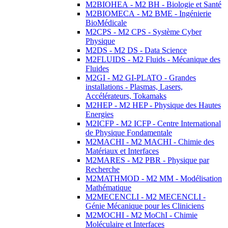
M2BIOHEA - M2 BH - Biologie et Santé
M2BIOMECA - M2 BME - Ingénierie
BioMédicale
M2CPS - M2 CPS - Système Cyber
Physique
M2DS - M2 DS - Data Science
M2FLUIDS - M2 Fluids - Mécanique des
Fluides
M2GI - M2 GI-PLATO - Grandes
installations - Plasmas, Lasers,
Accélérateurs, Tokamaks
M2HEP - M2 HEP - Physique des Hautes
Energies
M2ICFP - M2 ICFP - Centre International
de Physique Fondamentale
M2MACHI - M2 MACHI - Chimie des
Matériaux et Interfaces
M2MARES - M2 PBR - Physique par
Recherche
M2MATHMOD - M2 MM - Modélisation
Mathématique
M2MECENCLI - M2 MECENCLI -
Génie Mécanique pour les Cliniciens
M2MOCHI - M2 MoChI - Chimie
Moléculaire et Interfaces