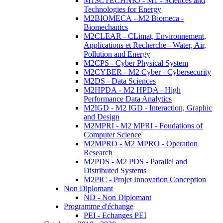
M1SCTECHNRJ - M1 - Sciences and
Technologies for Energy
M2BIOMECA - M2 Biomeca -
Biomechanics
M2CLEAR - CLimat, Environnement,
Applications et Recherche - Water, Air,
Pollution and Energy
M2CPS - Cyber Physical System
M2CYBER - M2 Cyber - Cybersecurity
M2DS - Data Sciences
M2HPDA - M2 HPDA - High
Performance Data Analytics
M2IGD - M2 IGD - Interaction, Graphic
and Design
M2MPRI - M2 MPRI - Foudations of
Computer Science
M2MPRO - M2 MPRO - Operation
Research
M2PDS - M2 PDS - Parallel and
Distributed Systems
M2PIC - Projet Innovation Conception
Non Diplomant
ND - Non Diplomant
Programme d'échange
PEI - Echanges PEI