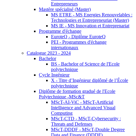
Entrepreneurs
Mastère spécialisé (Master)
MS ETRE - MS Energies Renouvelables :
Technologies et Entrepreneuriat (Master)
MS IE - MS Innovation et Entreprenariat
Programme d'échange
EuroteQ - Diplôme EuroteQ
PEI - Programmes d'échange
internationaux
Catalogue 2023 - 2024
Bachelor
BS - Bachelor of Science de l'Ecole
polytechnique
Cycle Ingénieur
X - Titre d’Ingénieur diplômé de l’École
polytechnique
Diplôme de formation gradué de l'Ecole
Polytechnique -MSc&T
MScT-AI-ViC - MScT-Artificial
Intelligence and Advanced Visual
Computing
MScT-CTD - MScT-Cybersecurity :
Threats and Defenses
MScT-DDDF - MScT-Double Degree
Data and Finance (DDDF)