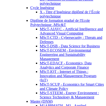
polytechnique
Cycle Ingénieur
X - Titre d’Ingénieur diplômé de l’École
polytechnique
Diplôme de formation gradué de l'Ecole
Polytechnique -MSc&T
MScT-AIAVC - Artificial Intelligence and
Advanced Visual Computing
MScT-CTD - Cybersecurity : Threats and
Defenses
MScT-DSB - Data Science for Business
MScT-ECOSEM - Environmental
Engineering and Sustainability
Management
MScT-EDACF - Economics, Data
Analytics and Corporate Finance
MScT-IOT - Internet of Things :
Innovation and Management Program
(IoT)
MScT-SCUP - Economics for Smart Cities
and Climate Policy
MScT-STEEM - Energy Environment :
Science Technology & Management
Master (DNM)
M1APPMATH - M1 - Applied