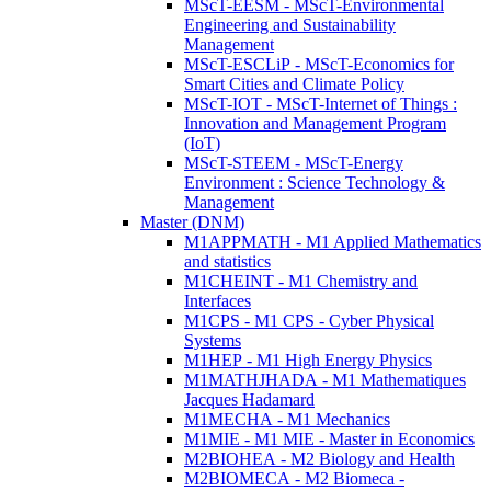
MScT-EESM - MScT-Environmental
Engineering and Sustainability
Management
MScT-ESCLiP - MScT-Economics for
Smart Cities and Climate Policy
MScT-IOT - MScT-Internet of Things :
Innovation and Management Program
(IoT)
MScT-STEEM - MScT-Energy
Environment : Science Technology &
Management
Master (DNM)
M1APPMATH - M1 Applied Mathematics
and statistics
M1CHEINT - M1 Chemistry and
Interfaces
M1CPS - M1 CPS - Cyber Physical
Systems
M1HEP - M1 High Energy Physics
M1MATHJHADA - M1 Mathematiques
Jacques Hadamard
M1MECHA - M1 Mechanics
M1MIE - M1 MIE - Master in Economics
M2BIOHEA - M2 Biology and Health
M2BIOMECA - M2 Biomeca -