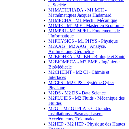
et Société
M1MATHJHADA - M1 MJH -
Mathématiques Jacques Hadamard
M1MECHA - M1 Mech - Mécanique
M1MIE - M1 MiE - Master en Economie
M1MPRI - M1 MPRI - Fondements de
l'Informatique
M1PHYSICS - M1 PHYS - Physique
M2AAG - M2 AAG - Analyse,
Arithmétique, Géométrie
M2BIOHEA - M2 BH - Biologie et Santé
M2BIOMECA - M2 BME - Ingénierie
BioMédicale
M2CHEINT - M2 CI - Chimie et
Interfaces
M2CPS - M2 CPS - Système Cyber
Physique
M2DS - M2 DS - Data Science
M2FLUIDS - M2 Fluids - Mécanique des
Fluides
M2GI - M2 GI-PLATO - Grandes
installations - Plasmas, Lasers,
Accélérateurs, Tokamaks
M2HEP - M2 HEP - Physique des Hautes