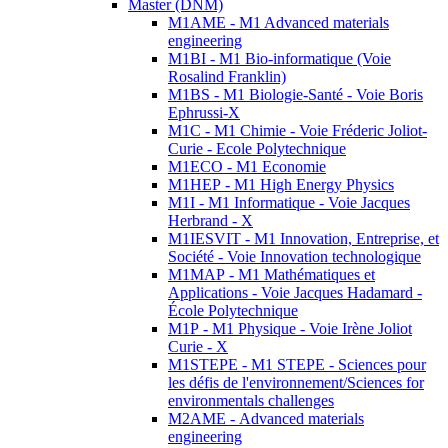
Master (DNM)
M1AME - M1 Advanced materials
engineering
M1BI - M1 Bio-informatique (Voie
Rosalind Franklin)
M1BS - M1 Biologie-Santé - Voie Boris
Ephrussi-X
M1C - M1 Chimie - Voie Fréderic Joliot-
Curie - Ecole Polytechnique
M1ECO - M1 Economie
M1HEP - M1 High Energy Physics
M1I - M1 Informatique - Voie Jacques
Herbrand - X
M1IESVIT - M1 Innovation, Entreprise, et
Société - Voie Innovation technologique
M1MAP - M1 Mathématiques et
Applications - Voie Jacques Hadamard -
École Polytechnique
M1P - M1 Physique - Voie Irène Joliot
Curie - X
M1STEPE - M1 STEPE - Sciences pour
les défis de l'environnement/Sciences for
environmentals challenges
M2AME - Advanced materials
engineering