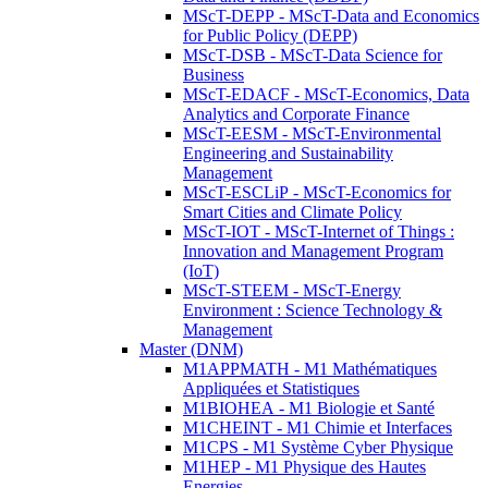
MScT-DEPP - MScT-Data and Economics
for Public Policy (DEPP)
MScT-DSB - MScT-Data Science for
Business
MScT-EDACF - MScT-Economics, Data
Analytics and Corporate Finance
MScT-EESM - MScT-Environmental
Engineering and Sustainability
Management
MScT-ESCLiP - MScT-Economics for
Smart Cities and Climate Policy
MScT-IOT - MScT-Internet of Things :
Innovation and Management Program
(IoT)
MScT-STEEM - MScT-Energy
Environment : Science Technology &
Management
Master (DNM)
M1APPMATH - M1 Mathématiques
Appliquées et Statistiques
M1BIOHEA - M1 Biologie et Santé
M1CHEINT - M1 Chimie et Interfaces
M1CPS - M1 Système Cyber Physique
M1HEP - M1 Physique des Hautes
Energies