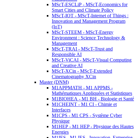
MScT-ESCLiP - MScT-Economics for
Smart Cities and Climate Policy
MScT-IOT - MScT-Internet of Things :
Innovation and Management Program
(IoT)
MScT-STEEM - MScT-Energy
Environment : Science Technology &
Management
MScT-TRAI - MScT-Trust and
Responsible AI
MScT-ViCAI - MScT-Visual Computing
and Creative AI
MScT-XCin - MScT-Extended
Cinematography XCin
Master (DNM)
M1APPMATH - M1 APPMS -
Mathématiques Appliquées et Statistiques
M1BIOHEA - M1 BH - Biologie et Santé
M1CHEINT - M1 CI - Chimie et
Interfaces
M1CPS - M1 CPS - Système Cyber
Physique
M1HEP - M1 HEP - Physique des Hautes
Energies
M1IES - M1 IES - Innovation, Entreprise