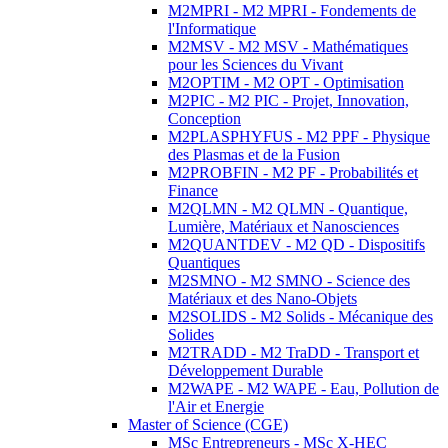
M2MPRI - M2 MPRI - Fondements de
l'Informatique
M2MSV - M2 MSV - Mathématiques
pour les Sciences du Vivant
M2OPTIM - M2 OPT - Optimisation
M2PIC - M2 PIC - Projet, Innovation,
Conception
M2PLASPHYFUS - M2 PPF - Physique
des Plasmas et de la Fusion
M2PROBFIN - M2 PF - Probabilités et
Finance
M2QLMN - M2 QLMN - Quantique,
Lumière, Matériaux et Nanosciences
M2QUANTDEV - M2 QD - Dispositifs
Quantiques
M2SMNO - M2 SMNO - Science des
Matériaux et des Nano-Objets
M2SOLIDS - M2 Solids - Mécanique des
Solides
M2TRADD - M2 TraDD - Transport et
Développement Durable
M2WAPE - M2 WAPE - Eau, Pollution de
l'Air et Energie
Master of Science (CGE)
MSc Entrepreneurs - MSc X-HEC