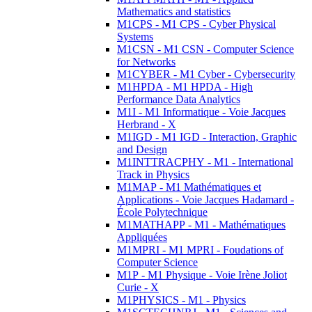
Mathematics and statistics
M1CPS - M1 CPS - Cyber Physical
Systems
M1CSN - M1 CSN - Computer Science
for Networks
M1CYBER - M1 Cyber - Cybersecurity
M1HPDA - M1 HPDA - High
Performance Data Analytics
M1I - M1 Informatique - Voie Jacques
Herbrand - X
M1IGD - M1 IGD - Interaction, Graphic
and Design
M1INTTRACPHY - M1 - International
Track in Physics
M1MAP - M1 Mathématiques et
Applications - Voie Jacques Hadamard -
École Polytechnique
M1MATHAPP - M1 - Mathématiques
Appliquées
M1MPRI - M1 MPRI - Foudations of
Computer Science
M1P - M1 Physique - Voie Irène Joliot
Curie - X
M1PHYSICS - M1 - Physics