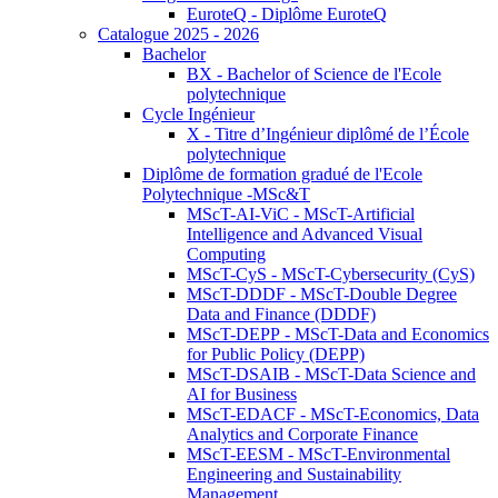
EuroteQ - Diplôme EuroteQ
Catalogue 2025 - 2026
Bachelor
BX - Bachelor of Science de l'Ecole
polytechnique
Cycle Ingénieur
X - Titre d’Ingénieur diplômé de l’École
polytechnique
Diplôme de formation gradué de l'Ecole
Polytechnique -MSc&T
MScT-AI-ViC - MScT-Artificial
Intelligence and Advanced Visual
Computing
MScT-CyS - MScT-Cybersecurity (CyS)
MScT-DDDF - MScT-Double Degree
Data and Finance (DDDF)
MScT-DEPP - MScT-Data and Economics
for Public Policy (DEPP)
MScT-DSAIB - MScT-Data Science and
AI for Business
MScT-EDACF - MScT-Economics, Data
Analytics and Corporate Finance
MScT-EESM - MScT-Environmental
Engineering and Sustainability
Management