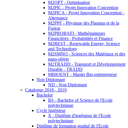
M2OPT - Optimisation
M2PIC - Projet Innovation Conception
M2PICA - Projet Innovation Conception -
Alternance
M2PPF - Physique des Plasmas et de la
Fusion
M2PROBAFI - Mathématiques
Financières : Probabilités et Finance
M2REST - Renewable Energy, Science
and Technology
M2SMNO - Sciences des Matériaux et des
nano-objets
M2TRADD - Transport et Développement
Durable - TRADD
MBIOENT - Master Bio-entrepreneur
Non Diplomant
ND - Non Diplomant
Catalogue 2018 - 2019
Bachelor
BS - Bachelor of Science de l'Ecole
polytechnique
Cycle Ingénieur
X - Diplôme d'ingénieur de l'Ecole
polytechnique
Diplôme de formation gradué de l'Ecole