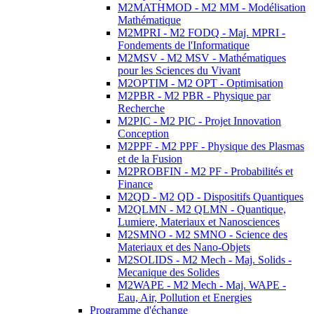
M2MATHMOD - M2 MM - Modélisation
Mathématique
M2MPRI - M2 FODQ - Maj. MPRI -
Fondements de l'Informatique
M2MSV - M2 MSV - Mathématiques
pour les Sciences du Vivant
M2OPTIM - M2 OPT - Optimisation
M2PBR - M2 PBR - Physique par
Recherche
M2PIC - M2 PIC - Projet Innovation
Conception
M2PPF - M2 PPF - Physique des Plasmas
et de la Fusion
M2PROBFIN - M2 PF - Probabilités et
Finance
M2QD - M2 QD - Dispositifs Quantiques
M2QLMN - M2 QLMN - Quantique,
Lumiere, Materiaux et Nanosciences
M2SMNO - M2 SMNO - Science des
Materiaux et des Nano-Objets
M2SOLIDS - M2 Mech - Maj. Solids -
Mecanique des Solides
M2WAPE - M2 Mech - Maj. WAPE -
Eau, Air, Pollution et Energies
Programme d'échange