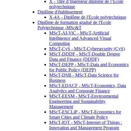
X - Titre d’Ingénieur diplômé de l’École
polytechnique
Diplôme d'établissement
X-4A - Diplôme de l'Ecole polytechnique
Diplôme de formation gradué de l'Ecole
Polytechnique -MSc&T
MScT-AI-ViC - MScT-Artificial
Intelligence and Advanced Visual
Computing
MScT-CyS - MScT-Cybersecurity (CyS)
MScT-DDDF - MScT-Double Degree
Data and Finance (DDDF)
MScT-DEPP - MScT-Data and Economics
for Public Policy (DEPP)
MScT-DSB - MScT-Data Science for
Business
MScT-EDACF - MScT-Economics, Data
Analytics and Corporate Finance
MScT-EESM - MScT-Environmental
Engineering and Sustainability
Management
MScT-ESCLiP - MScT-Economics for
Smart Cities and Climate Policy
MScT-IOT - MScT-Internet of Things :
Innovation and Management Program