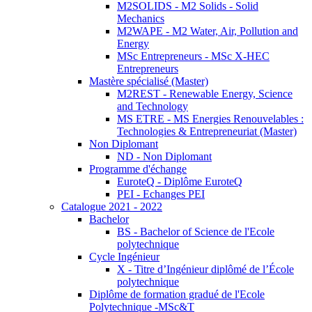
M2SOLIDS - M2 Solids - Solid
Mechanics
M2WAPE - M2 Water, Air, Pollution and
Energy
MSc Entrepreneurs - MSc X-HEC
Entrepreneurs
Mastère spécialisé (Master)
M2REST - Renewable Energy, Science
and Technology
MS ETRE - MS Energies Renouvelables :
Technologies & Entrepreneuriat (Master)
Non Diplomant
ND - Non Diplomant
Programme d'échange
EuroteQ - Diplôme EuroteQ
PEI - Echanges PEI
Catalogue 2021 - 2022
Bachelor
BS - Bachelor of Science de l'Ecole
polytechnique
Cycle Ingénieur
X - Titre d’Ingénieur diplômé de l’École
polytechnique
Diplôme de formation gradué de l'Ecole
Polytechnique -MSc&T