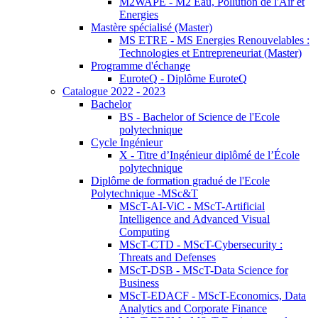
M2WAPE - M2 Eau, Pollution de l'Air et
Energies
Mastère spécialisé (Master)
MS ETRE - MS Energies Renouvelables :
Technologies et Entrepreneuriat (Master)
Programme d'échange
EuroteQ - Diplôme EuroteQ
Catalogue 2022 - 2023
Bachelor
BS - Bachelor of Science de l'Ecole
polytechnique
Cycle Ingénieur
X - Titre d’Ingénieur diplômé de l’École
polytechnique
Diplôme de formation gradué de l'Ecole
Polytechnique -MSc&T
MScT-AI-ViC - MScT-Artificial
Intelligence and Advanced Visual
Computing
MScT-CTD - MScT-Cybersecurity :
Threats and Defenses
MScT-DSB - MScT-Data Science for
Business
MScT-EDACF - MScT-Economics, Data
Analytics and Corporate Finance