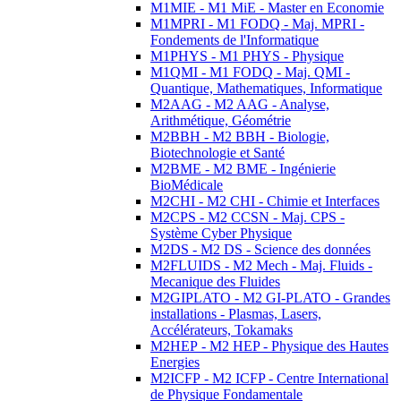
M1MIE - M1 MiE - Master en Economie
M1MPRI - M1 FODQ - Maj. MPRI -
Fondements de l'Informatique
M1PHYS - M1 PHYS - Physique
M1QMI - M1 FODQ - Maj. QMI -
Quantique, Mathematiques, Informatique
M2AAG - M2 AAG - Analyse,
Arithmétique, Géométrie
M2BBH - M2 BBH - Biologie,
Biotechnologie et Santé
M2BME - M2 BME - Ingénierie
BioMédicale
M2CHI - M2 CHI - Chimie et Interfaces
M2CPS - M2 CCSN - Maj. CPS -
Système Cyber Physique
M2DS - M2 DS - Science des données
M2FLUIDS - M2 Mech - Maj. Fluids -
Mecanique des Fluides
M2GIPLATO - M2 GI-PLATO - Grandes
installations - Plasmas, Lasers,
Accélérateurs, Tokamaks
M2HEP - M2 HEP - Physique des Hautes
Energies
M2ICFP - M2 ICFP - Centre International
de Physique Fondamentale