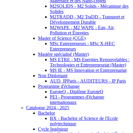
Matériaux et des Nano-Objets
M2SOLIDS - M2 Solids - Mécanique des
Solides
M2TRADD - M2 TraDD - Transport et
Développement Durable
M2WAPE - M2 WAPE - Eau, Air,
Pollution et Énergies
Master of Science (CGE)
MSc Entrepreneurs - MSc X-HEC
Entrepreneurs
Mastère spécialisé (Master)
MS ETRE - MS Energies Renouvelables :
Technologies et Entrepreneuriat (Master)
MS IE - MS Innovation et Entreprenariat
Non Diplomant
AUD_IPParis - AUDITEURS - IP Paris
Programme d'échange
EuroteQ - Diplôme EuroteQ
PEI - Programmes d'échange
internationaux
Catalogue 2024 - 2025
Bachelor
BX - Bachelor of Science de l'Ecole
polytechnique
Cycle Ingénieur