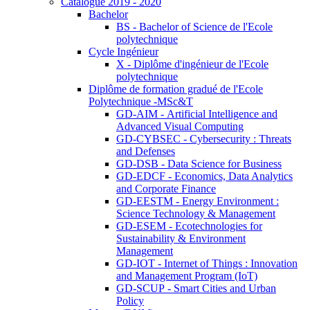
Catalogue 2019 - 2020
Bachelor
BS - Bachelor of Science de l'Ecole
polytechnique
Cycle Ingénieur
X - Diplôme d'ingénieur de l'Ecole
polytechnique
Diplôme de formation gradué de l'Ecole
Polytechnique -MSc&T
GD-AIM - Artificial Intelligence and
Advanced Visual Computing
GD-CYBSEC - Cybersecurity : Threats
and Defenses
GD-DSB - Data Science for Business
GD-EDCF - Economics, Data Analytics
and Corporate Finance
GD-EESTM - Energy Environment :
Science Technology & Management
GD-ESEM - Ecotechnologies for
Sustainability & Environment
Management
GD-IOT - Internet of Things : Innovation
and Management Program (IoT)
GD-SCUP - Smart Cities and Urban
Policy