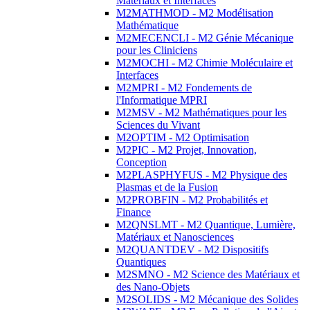
Matériaux et Interfaces
M2MATHMOD - M2 Modélisation
Mathématique
M2MECENCLI - M2 Génie Mécanique
pour les Cliniciens
M2MOCHI - M2 Chimie Moléculaire et
Interfaces
M2MPRI - M2 Fondements de
l'Informatique MPRI
M2MSV - M2 Mathématiques pour les
Sciences du Vivant
M2OPTIM - M2 Optimisation
M2PIC - M2 Projet, Innovation,
Conception
M2PLASPHYFUS - M2 Physique des
Plasmas et de la Fusion
M2PROBFIN - M2 Probabilités et
Finance
M2QNSLMT - M2 Quantique, Lumière,
Matériaux et Nanosciences
M2QUANTDEV - M2 Dispositifs
Quantiques
M2SMNO - M2 Science des Matériaux et
des Nano-Objets
M2SOLIDS - M2 Mécanique des Solides