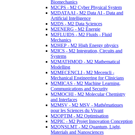
Biomechanics
M2CPS - M2 Cyber Physical System
M2DATAAI - M2 Data AI - Data and
Artificial Intelligence
M2DS - M2 Data Sciences
M2ENERG - M2 Énergie
M2FLUIDS - M2 Fluids - Fluid
Mechanics
M2HEP - M2 High Energy physics
M2ICS - M2 Integration, Circuits and
Systems
M2MATHMOD - M2 Mathematical
Modelling
M2MECENCLI - M2 Mecencli -
Mechanical Engineering for Clinicians
M2MICAS - M2 Machine Learning,
Communications and Security
M2MOCHI - M2 Molecular Chemistry
and Interfaces
M2MSV - M2 MSV - Mathématiques
pour les Sciences du Vivant
M2OPTIM - M2 Optimisation
M2PIC - M2 Projet Innovation Conception
M2QNSLMT - M2 Quantum, Light,
Materials and Nanosciences