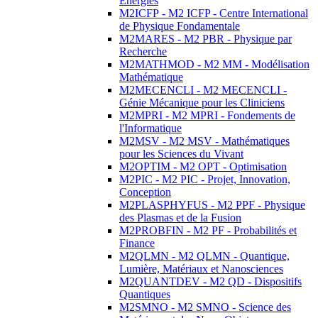
Energies
M2ICFP - M2 ICFP - Centre International
de Physique Fondamentale
M2MARES - M2 PBR - Physique par
Recherche
M2MATHMOD - M2 MM - Modélisation
Mathématique
M2MECENCLI - M2 MECENCLI -
Génie Mécanique pour les Cliniciens
M2MPRI - M2 MPRI - Fondements de
l'Informatique
M2MSV - M2 MSV - Mathématiques
pour les Sciences du Vivant
M2OPTIM - M2 OPT - Optimisation
M2PIC - M2 PIC - Projet, Innovation,
Conception
M2PLASPHYFUS - M2 PPF - Physique
des Plasmas et de la Fusion
M2PROBFIN - M2 PF - Probabilités et
Finance
M2QLMN - M2 QLMN - Quantique,
Lumière, Matériaux et Nanosciences
M2QUANTDEV - M2 QD - Dispositifs
Quantiques
M2SMNO - M2 SMNO - Science des