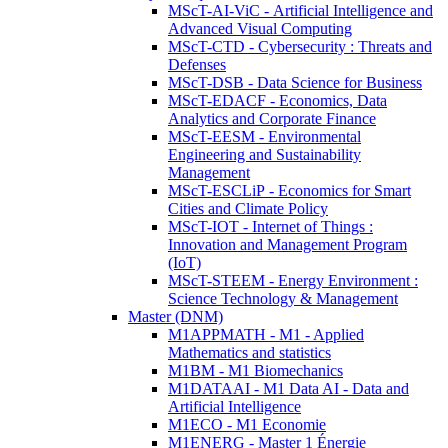
MScT-AI-ViC - Artificial Intelligence and
Advanced Visual Computing
MScT-CTD - Cybersecurity : Threats and
Defenses
MScT-DSB - Data Science for Business
MScT-EDACF - Economics, Data
Analytics and Corporate Finance
MScT-EESM - Environmental
Engineering and Sustainability
Management
MScT-ESCLiP - Economics for Smart
Cities and Climate Policy
MScT-IOT - Internet of Things :
Innovation and Management Program
(IoT)
MScT-STEEM - Energy Environment :
Science Technology & Management
Master (DNM)
M1APPMATH - M1 - Applied
Mathematics and statistics
M1BM - M1 Biomechanics
M1DATAAI - M1 Data AI - Data and
Artificial Intelligence
M1ECO - M1 Economie
M1ENERG - Master 1 Énergie