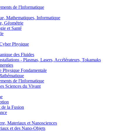
nts de l'Informatique
, Mathematiques, Informatique
, Géométrie
ie et Santé
le
Cyber Physique
nique des Fluides
lations - Plasmas, Lasers, Accélérateurs, Tokamaks
nergies
de Physique Fondamentale
athématique
nts de l'Informatique
s Sciences du Vivant
he
ption
 de la Fusion
ance
, Materiaux et Nanosciences
aux et des Nano-Objets