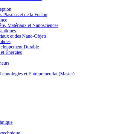
eption
lasmas et de la Fusion
ance
, Matériaux et Nanosciences
ntiques
aux et des Nano-Objets
lides
eloppement Durable
et Énergies
neurs
hnologies et Entrepreneuriat (Master)
chnique
lytechnique