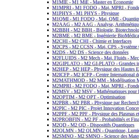
M1MIE - M1 MiE - Master en Economie
M1MPRI - M1 FODQ - Maj. MPRI - Fondeme
M1PHYS - M1 PHYS - Physique
M1QMI - M1 FODQ - Maj. QMI - Quantique
M2AAG - M2 AAG - Analyse, Arithmétique
M2BBH - M2 BBH - Biologie, Biotechnolog
M2BME - M2 BME - Ingénierie BioMédica
M2CHI - M2 CHI - Chimie et Interfaces
M2CPS - M2 CCSN - Maj. CPS - Système 
M2DS - M2 DS - Science des données
M2FLUIDS - M2 Mech - Maj. Fluids - Meca
M2GIPLATO - M2 GI-PLATO - Grandes instal
M2HEP - M2 HEP - Physique des Hautes E
M2ICFP - M2 ICFP - Centre International 
M2MATHMOD - M2 MM - Modélisation M
M2MPRI - M2 FODQ - Maj. MPRI - Fondeme
M2MSV - M2 MSV - Mathématiques pour le
M2OPTIM - M2 OPT - Optimisation
M2PBR - M2 PBR - Physique par Recherc
M2PIC - M2 PIC - Projet Innovation Conce
M2PPF - M2 PPF - Physique des Plasmas et
M2PROBFIN - M2 PF - Probabilités et Fin
M2QD - M2 QD - Dispositifs Quantiques
M2QLMN - M2 QLMN - Quantique, Lumiere
M2SMNO - M2 SMNO - Science des Materi