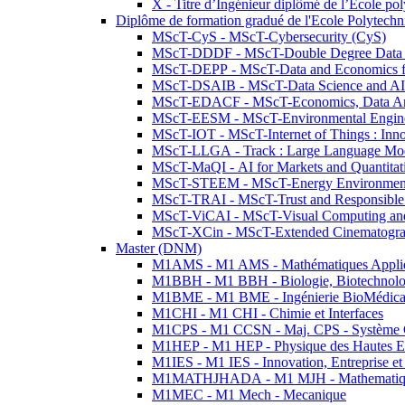
X - Titre d’Ingénieur diplômé de l’École po
Diplôme de formation gradué de l'Ecole Polytec
MScT-CyS - MScT-Cybersecurity (CyS)
MScT-DDDF - MScT-Double Degree Data 
MScT-DEPP - MScT-Data and Economics fo
MScT-DSAIB - MScT-Data Science and AI 
MScT-EDACF - MScT-Economics, Data Anal
MScT-EESM - MScT-Environmental Enginee
MScT-IOT - MScT-Internet of Things : Inn
MScT-LLGA - Track : Large Language Mode
MScT-MaQI - AI for Markets and Quantitat
MScT-STEEM - MScT-Energy Environment 
MScT-TRAI - MScT-Trust and Responsible
MScT-ViCAI - MScT-Visual Computing and
MScT-XCin - MScT-Extended Cinematogr
Master (DNM)
M1AMS - M1 AMS - Mathématiques Appliqué
M1BBH - M1 BBH - Biologie, Biotechnolog
M1BME - M1 BME - Ingénierie BioMédica
M1CHI - M1 CHI - Chimie et Interfaces
M1CPS - M1 CCSN - Maj. CPS - Système 
M1HEP - M1 HEP - Physique des Hautes E
M1IES - M1 IES - Innovation, Entreprise et
M1MATHJHADA - M1 MJH - Mathematiqu
M1MEC - M1 Mech - Mecanique