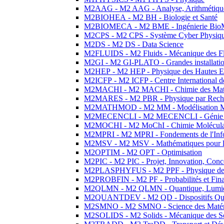
M2AAG - M2 AAG - Analyse, Arithmétique
M2BIOHEA - M2 BH - Biologie et Santé
M2BIOMECA - M2 BME - Ingénierie BioM
M2CPS - M2 CPS - Système Cyber Physiq
M2DS - M2 DS - Data Science
M2FLUIDS - M2 Fluids - Mécanique des Fl
M2GI - M2 GI-PLATO - Grandes installation
M2HEP - M2 HEP - Physique des Hautes E
M2ICFP - M2 ICFP - Centre International 
M2MACHI - M2 MACHI - Chimie des Matéri
M2MARES - M2 PBR - Physique par Rech
M2MATHMOD - M2 MM - Modélisation M
M2MECENCLI - M2 MECENCLI - Génie Méc
M2MOCHI - M2 MoChI - Chimie Moléculaire
M2MPRI - M2 MPRI - Fondements de l'Inf
M2MSV - M2 MSV - Mathématiques pour le
M2OPTIM - M2 OPT - Optimisation
M2PIC - M2 PIC - Projet, Innovation, Conc
M2PLASPHYFUS - M2 PPF - Physique des P
M2PROBFIN - M2 PF - Probabilités et Fin
M2QLMN - M2 QLMN - Quantique, Lumière
M2QUANTDEV - M2 QD - Dispositifs Qua
M2SMNO - M2 SMNO - Science des Matéri
M2SOLIDS - M2 Solids - Mécanique des So