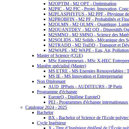
M2OPTIM - M2 OPT - Optimisation
M2PIC - M2 PIC - Projet, Innovation, Conc
M2PLASPHYFUS - M2 PPF - Physique des P
M2PROBFIN - M2 PF - Probabilités et Fin
M2QLMN - M2 QLMN - Quantique, Lumière
M2QUANTDEV - M2 QD - Dispositifs Qua
M2SMNO - M2 SMNO - Science des Matéri
M2SOLIDS - M2 Solids - Mécanique des So
M2TRADD - M2 TraDD - Transport et Dév
M2WAPE - M2 WAPE - Eau, Air, Pollution 
Master of Science (CGE)
MSc Entrepreneurs - MSc X-HEC Entrepre
Mastère spécialisé (Master)
MS ETRE - MS Energies Renouvelables : Tec
MS IE - MS Innovation et Entreprenariat
Non Diplomant
AUD_IPParis - AUDITEURS - IP Paris
Programme d'échange
EuroteQ - Diplôme EuroteQ
PEI - Programmes d'échange internationaux
Catalogue 2024 - 2025
Bachelor
BX - Bachelor of Science de l'Ecole polyte
Cycle Ingénieur
X - Titre d’Ingénieur diplômé de l’École po