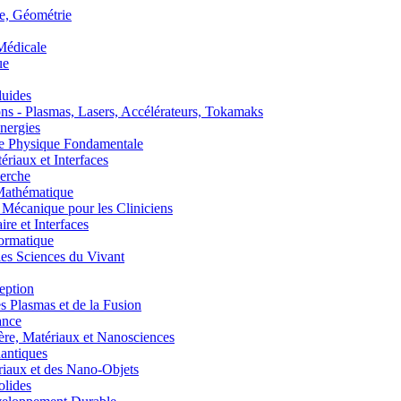
, Géométrie
édicale
ue
uides
s - Plasmas, Lasers, Accélérateurs, Tokamaks
nergies
de Physique Fondamentale
aux et Interfaces
erche
athématique
anique pour les Cliniciens
 et Interfaces
ormatique
s Sciences du Vivant
eption
lasmas et de la Fusion
ance
, Matériaux et Nanosciences
ntiques
aux et des Nano-Objets
lides