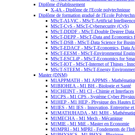
Diplôme d'établissement
X-4A - Diplôme de l'Ecole polytechnique
Diplôme de formation gradué de l'Ecole Polytec
MScT-AI-ViC - MScT-Artificial Intelligen
MScT-CyS - MScT-Cybersecurity (CyS)
MScT-DDDF - MScT-Double Degree Data 
MScT-DEPP - MScT-Data and Economics fo
MScT-DSB - MScT-Data Science for Busin
MScT-EDACF - MScT-Economics, Data Anal
MScT-EESM - MScT-Environmental Enginee
MScT-ESCLiP - MScT-Economics for Smart 
MScT-IOT - MScT-Internet of Things : Inn
MScT-STEEM - MScT-Energy Environment 
Master (DNM)
M1APPMATH - M1 APPMS - Mathématiques A
M1BIOHEA - M1 BH - Biologie et Santé
M1CHEINT - M1 CI - Chimie et Interfaces
M1CPS - M1 CPS - Système Cyber Physiq
M1HEP - M1 HEP - Physique des Hautes E
M1IES - M1 IES - Innovation, Entreprise et
M1MATHJHADA - M1 MJH - Mathématiqu
M1MECHA - M1 Mech - Mécanique
M1MIE - M1 MiE - Master en Economie
M1MPRI - M1 MPRI - Fondements de l'Inf
M1PHYSICS - M1 PHYS - Physique