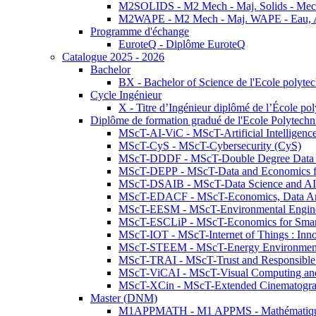
M2SOLIDS - M2 Mech - Maj. Solids - Meca
M2WAPE - M2 Mech - Maj. WAPE - Eau, Air
Programme d'échange
EuroteQ - Diplôme EuroteQ
Catalogue 2025 - 2026
Bachelor
BX - Bachelor of Science de l'Ecole polyte
Cycle Ingénieur
X - Titre d’Ingénieur diplômé de l’École po
Diplôme de formation gradué de l'Ecole Polytec
MScT-AI-ViC - MScT-Artificial Intelligen
MScT-CyS - MScT-Cybersecurity (CyS)
MScT-DDDF - MScT-Double Degree Data 
MScT-DEPP - MScT-Data and Economics fo
MScT-DSAIB - MScT-Data Science and AI 
MScT-EDACF - MScT-Economics, Data Anal
MScT-EESM - MScT-Environmental Enginee
MScT-ESCLiP - MScT-Economics for Smart 
MScT-IOT - MScT-Internet of Things : Inn
MScT-STEEM - MScT-Energy Environment 
MScT-TRAI - MScT-Trust and Responsible
MScT-ViCAI - MScT-Visual Computing and
MScT-XCin - MScT-Extended Cinematogr
Master (DNM)
M1APPMATH - M1 APPMS - Mathématiques A