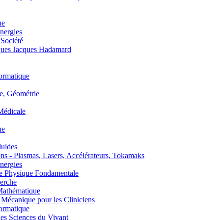
ue
nergies
 Société
es Jacques Hadamard
ormatique
, Géométrie
édicale
ue
uides
s - Plasmas, Lasers, Accélérateurs, Tokamaks
nergies
de Physique Fondamentale
erche
athématique
anique pour les Cliniciens
ormatique
s Sciences du Vivant