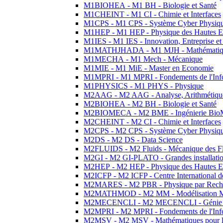
M1BIOHEA - M1 BH - Biologie et Santé
M1CHEINT - M1 CI - Chimie et Interfaces
M1CPS - M1 CPS - Système Cyber Physiq
M1HEP - M1 HEP - Physique des Hautes E
M1IES - M1 IES - Innovation, Entreprise et
M1MATHJHADA - M1 MJH - Mathématiqu
M1MECHA - M1 Mech - Mécanique
M1MIE - M1 MiE - Master en Economie
M1MPRI - M1 MPRI - Fondements de l'Inf
M1PHYSICS - M1 PHYS - Physique
M2AAG - M2 AAG - Analyse, Arithmétique
M2BIOHEA - M2 BH - Biologie et Santé
M2BIOMECA - M2 BME - Ingénierie BioM
M2CHEINT - M2 CI - Chimie et Interfaces
M2CPS - M2 CPS - Système Cyber Physiq
M2DS - M2 DS - Data Science
M2FLUIDS - M2 Fluids - Mécanique des Fl
M2GI - M2 GI-PLATO - Grandes installation
M2HEP - M2 HEP - Physique des Hautes E
M2ICFP - M2 ICFP - Centre International 
M2MARES - M2 PBR - Physique par Rech
M2MATHMOD - M2 MM - Modélisation M
M2MECENCLI - M2 MECENCLI - Génie Méc
M2MPRI - M2 MPRI - Fondements de l'Inf
M2MSV - M2 MSV - Mathématiques pour le