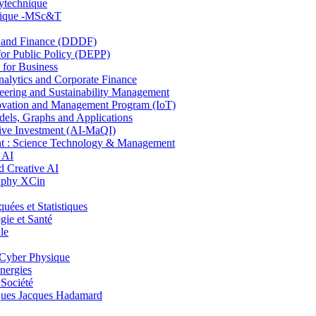
lytechnique
hnique -MSc&T
and Finance (DDDF)
r Public Policy (DEPP)
for Business
ytics and Corporate Finance
ring and Sustainability Management
ovation and Management Program (IoT)
ls, Graphs and Applications
ive Investment (AI-MaQI)
: Science Technology & Management
 AI
 Creative AI
aphy XCin
es et Statistiques
ie et Santé
le
Cyber Physique
nergies
 Société
es Jacques Hadamard