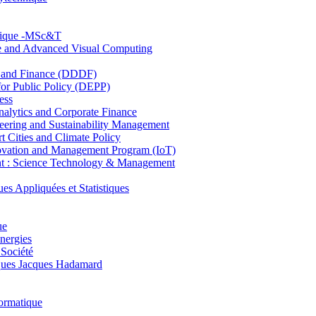
hnique -MSc&T
ce and Advanced Visual Computing
and Finance (DDDF)
r Public Policy (DEPP)
ess
ytics and Corporate Finance
ring and Sustainability Management
Cities and Climate Policy
ovation and Management Program (IoT)
: Science Technology & Management
ppliquées et Statistiques
ue
nergies
 Société
es Jacques Hadamard
ormatique