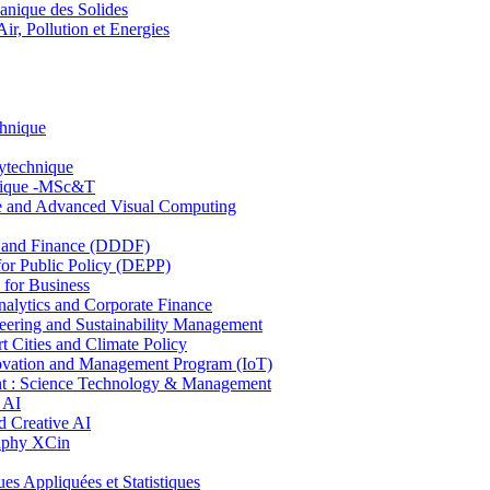
nique des Solides
, Pollution et Energies
chnique
lytechnique
hnique -MSc&T
ce and Advanced Visual Computing
and Finance (DDDF)
r Public Policy (DEPP)
for Business
ytics and Corporate Finance
ring and Sustainability Management
Cities and Climate Policy
ovation and Management Program (IoT)
: Science Technology & Management
 AI
 Creative AI
aphy XCin
ppliquées et Statistiques