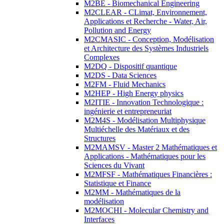
M2BE - Biomechanical Engineering
M2CLEAR - CLimat, Environnement,
Applications et Recherche - Water, Air,
Pollution and Energy
M2CMASIC - Conception, Modélisation
et Architecture des Systèmes Industriels
Complexes
M2DQ - Dispositif quantique
M2DS - Data Sciences
M2FM - Fluid Mechanics
M2HEP - High Energy physics
M2ITIE - Innovation Technologique :
ingénierie et entrepreneuriat
M2M4S - Modélisation Multiphysique
Multiéchelle des Matériaux et des
Structures
M2MAMSV - Master 2 Mathématiques et
Applications - Mathématiques pour les
Sciences du Vivant
M2MFSF - Mathématiques Financières :
Statistique et Finance
M2MM - Mathématiques de la
modélisation
M2MOCHI - Molecular Chemistry and
Interfaces