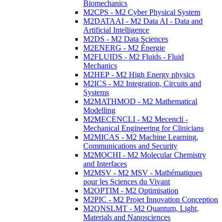
Biomechanics
M2CPS - M2 Cyber Physical System
M2DATAAI - M2 Data AI - Data and
Artificial Intelligence
M2DS - M2 Data Sciences
M2ENERG - M2 Énergie
M2FLUIDS - M2 Fluids - Fluid
Mechanics
M2HEP - M2 High Energy physics
M2ICS - M2 Integration, Circuits and
Systems
M2MATHMOD - M2 Mathematical
Modelling
M2MECENCLI - M2 Mecencli -
Mechanical Engineering for Clinicians
M2MICAS - M2 Machine Learning,
Communications and Security
M2MOCHI - M2 Molecular Chemistry
and Interfaces
M2MSV - M2 MSV - Mathématiques
pour les Sciences du Vivant
M2OPTIM - M2 Optimisation
M2PIC - M2 Projet Innovation Conception
M2QNSLMT - M2 Quantum, Light,
Materials and Nanosciences