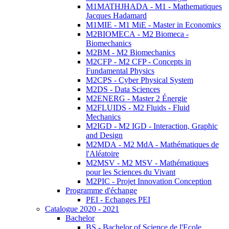
M1MATHJHADA - M1 - Mathematiques
Jacques Hadamard
M1MIE - M1 MiE - Master in Economics
M2BIOMECA - M2 Biomeca -
Biomechanics
M2BM - M2 Biomechanics
M2CFP - M2 CFP - Concepts in
Fundamental Physics
M2CPS - Cyber Physical System
M2DS - Data Sciences
M2ENERG - Master 2 Énergie
M2FLUIDS - M2 Fluids - Fluid
Mechanics
M2IGD - M2 IGD - Interaction, Graphic
and Design
M2MDA - M2 MdA - Mathématiques de
l'Aléatoire
M2MSV - M2 MSV - Mathématiques
pour les Sciences du Vivant
M2PIC - Projet Innovation Conception
Programme d'échange
PEI - Echanges PEI
Catalogue 2020 - 2021
Bachelor
BS - Bachelor of Science de l'Ecole