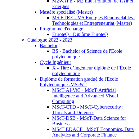
M2WAPE - M2 Eau, Pollution de l'Air et
Energies
Mastère spécialisé (Master)
MS ETRE - MS Energies Renouvelables :
Technologies et Entrepreneuriat (Master)
Programme d'échange
EuroteQ - Diplôme EuroteQ
Catalogue 2022 - 2023
Bachelor
BS - Bachelor of Science de l'Ecole
polytechnique
Cycle Ingénieur
X - Titre d’Ingénieur diplômé de l’École
polytechnique
Diplôme de formation gradué de l'Ecole
Polytechnique -MSc&T
MScT-AI-ViC - MScT-Artificial
Intelligence and Advanced Visual
Computing
MScT-CTD - MScT-Cybersecurity :
Threats and Defenses
MScT-DSB - MScT-Data Science for
Business
MScT-EDACF - MScT-Economics, Data
Analytics and Corporate Finance