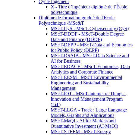
Cycle Ingénieur
X - Titre d’Ingénieur diplômé de l’École
polytechnique
Diplôme de formation gradué de l'Ecole
Polytechnique -MSc&T
MScT-CyS - MScT-Cybersecurity (CyS)
MScT-DDDF - MScT-Double Degree
Data and Finance (DDDF)
MScT-DEPP - MScT-Data and Economics
for Public Policy (DEPP)
MScT-DSAIB - MScT-Data Science and
AI for Business
MScT-EDACF - MScT-Economics, Data
Analytics and Corporate Finance
MScT-EESM - MScT-Environmental
Engineering and Sustainability
Management
MScT-IOT - MScT-Internet of Things :
Innovation and Management Program
(IoT)
MScT-LLGA - Track : Large Language
Models, Graphs and Applications
MScT-MaQI - AI for Markets and
Quantitative Investment (AI-MaQI)
MScT-STEEM - MScT-Energy