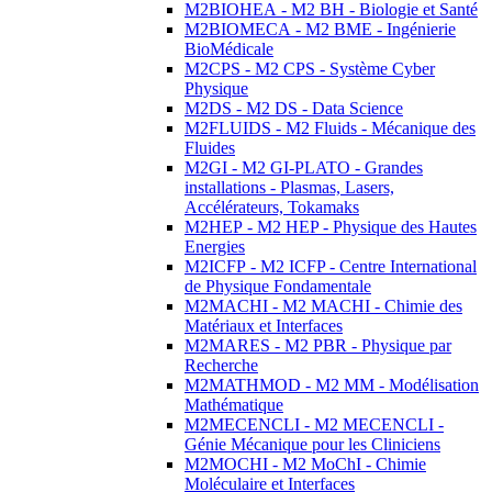
M2BIOHEA - M2 BH - Biologie et Santé
M2BIOMECA - M2 BME - Ingénierie
BioMédicale
M2CPS - M2 CPS - Système Cyber
Physique
M2DS - M2 DS - Data Science
M2FLUIDS - M2 Fluids - Mécanique des
Fluides
M2GI - M2 GI-PLATO - Grandes
installations - Plasmas, Lasers,
Accélérateurs, Tokamaks
M2HEP - M2 HEP - Physique des Hautes
Energies
M2ICFP - M2 ICFP - Centre International
de Physique Fondamentale
M2MACHI - M2 MACHI - Chimie des
Matériaux et Interfaces
M2MARES - M2 PBR - Physique par
Recherche
M2MATHMOD - M2 MM - Modélisation
Mathématique
M2MECENCLI - M2 MECENCLI -
Génie Mécanique pour les Cliniciens
M2MOCHI - M2 MoChI - Chimie
Moléculaire et Interfaces