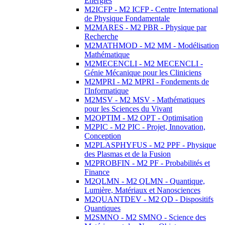
Energies
M2ICFP - M2 ICFP - Centre International
de Physique Fondamentale
M2MARES - M2 PBR - Physique par
Recherche
M2MATHMOD - M2 MM - Modélisation
Mathématique
M2MECENCLI - M2 MECENCLI -
Génie Mécanique pour les Cliniciens
M2MPRI - M2 MPRI - Fondements de
l'Informatique
M2MSV - M2 MSV - Mathématiques
pour les Sciences du Vivant
M2OPTIM - M2 OPT - Optimisation
M2PIC - M2 PIC - Projet, Innovation,
Conception
M2PLASPHYFUS - M2 PPF - Physique
des Plasmas et de la Fusion
M2PROBFIN - M2 PF - Probabilités et
Finance
M2QLMN - M2 QLMN - Quantique,
Lumière, Matériaux et Nanosciences
M2QUANTDEV - M2 QD - Dispositifs
Quantiques
M2SMNO - M2 SMNO - Science des