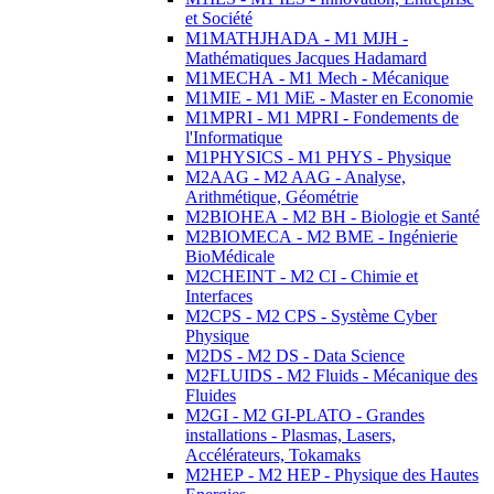
et Société
M1MATHJHADA - M1 MJH -
Mathématiques Jacques Hadamard
M1MECHA - M1 Mech - Mécanique
M1MIE - M1 MiE - Master en Economie
M1MPRI - M1 MPRI - Fondements de
l'Informatique
M1PHYSICS - M1 PHYS - Physique
M2AAG - M2 AAG - Analyse,
Arithmétique, Géométrie
M2BIOHEA - M2 BH - Biologie et Santé
M2BIOMECA - M2 BME - Ingénierie
BioMédicale
M2CHEINT - M2 CI - Chimie et
Interfaces
M2CPS - M2 CPS - Système Cyber
Physique
M2DS - M2 DS - Data Science
M2FLUIDS - M2 Fluids - Mécanique des
Fluides
M2GI - M2 GI-PLATO - Grandes
installations - Plasmas, Lasers,
Accélérateurs, Tokamaks
M2HEP - M2 HEP - Physique des Hautes