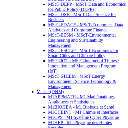
MScT-DEPP - MScT-Data and Economics
for Public Policy (DEPP)
MScT-DSB - MScT-Data Science for
Business
MScT-EDACF - MScT-Economics, Data
Analytics and Corporate Finance
MScT-EESM - MScT-Environmental
Engineering and Sustainability
Management
MScT-ESCLiP - MScT-Economics for
Smart Cities and Climate Policy
MScT-IOT - MScT-Internet of Things :
Innovation and Management Program
(IoT)
MScT-STEEM - MScT-Energy
Environment : Science Technology &
Management
Master (DNM)
M1APPMATH - M1 Mathématiques
Appliquées et Statistiques
M1BIOHEA - M1 Biologie et Santé
M1CHEINT - M1 Chimie et Interfaces
M1CPS - M1 Système Cyber Physique
M1HEP - M1 Physique des Hautes
Energies