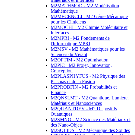
Matériaux et Interfaces
M2MATHMOD - M2 Modélisation
Mathématique
M2MECENCLI - M2 Génie Mécanique
pour les Cliniciens
M2MOCHI - M2 Chimie Moléculaire et
Interfaces
M2MPRI - M2 Fondements de
l'Informatique MPRI
M2MSV - M2 Mathématiques pour les
Sciences du Vivant
M2OPTIM - M2 Optimisation
M2PIC - M2 Projet, Innovation,
Conception
M2PLASPHYFUS - M2 Physique des
Plasmas et de la Fusion
M2PROBFIN - M2 Probabilités et
Finance
M2QNSLMT - M2 Quantique, Lumière,
Matériaux et Nanosciences
M2QUANTDEV - M2 Dispositifs
Quantiques
M2SMNO - M2 Science des Matériaux et
des Nano-Objets
M2SOLIDS - M2 Mécanique des Solides