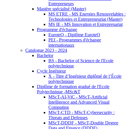
Entrepreneurs
Mastère spécialisé (Master)
MS ETRE - MS Energies Renouvelables :
Technologies et Entrepreneuriat (Master)
MS IE - MS Innovation et Entreprenariat
Programme d'échange
EuroteQ - Diplôme EuroteQ
PEI - Programmes d'échange
internationaux
Catalogue 2023 - 2024
Bachelor
BS - Bachelor of Science de l'Ecole
polytechnique
Cycle Ingénieur
X - Titre d’Ingénieur diplômé de l’École
polytechnique
Diplôme de formation gradué de l'Ecole
Polytechnique -MSc&T
MScT-AI-ViC - MScT-Artificial
Intelligence and Advanced Visual
Computing
MScT-CTD - MScT-Cybersecurity :
Threats and Defenses
MScT-DDDF - MScT-Double Degree
Data and Finance (DDDF)