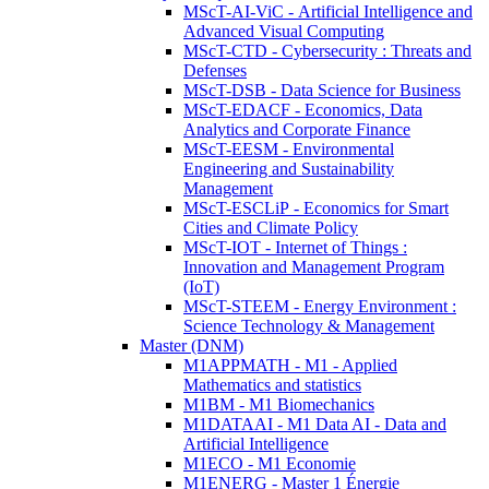
MScT-AI-ViC - Artificial Intelligence and
Advanced Visual Computing
MScT-CTD - Cybersecurity : Threats and
Defenses
MScT-DSB - Data Science for Business
MScT-EDACF - Economics, Data
Analytics and Corporate Finance
MScT-EESM - Environmental
Engineering and Sustainability
Management
MScT-ESCLiP - Economics for Smart
Cities and Climate Policy
MScT-IOT - Internet of Things :
Innovation and Management Program
(IoT)
MScT-STEEM - Energy Environment :
Science Technology & Management
Master (DNM)
M1APPMATH - M1 - Applied
Mathematics and statistics
M1BM - M1 Biomechanics
M1DATAAI - M1 Data AI - Data and
Artificial Intelligence
M1ECO - M1 Economie
M1ENERG - Master 1 Énergie