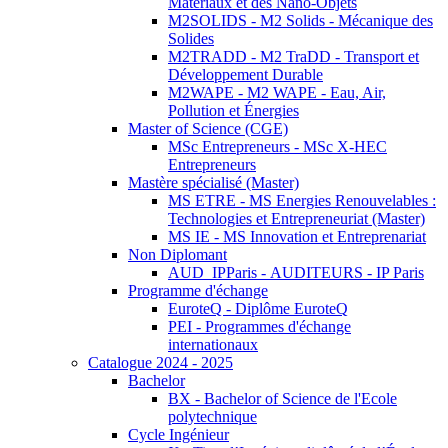
Matériaux et des Nano-Objets
M2SOLIDS - M2 Solids - Mécanique des
Solides
M2TRADD - M2 TraDD - Transport et
Développement Durable
M2WAPE - M2 WAPE - Eau, Air,
Pollution et Énergies
Master of Science (CGE)
MSc Entrepreneurs - MSc X-HEC
Entrepreneurs
Mastère spécialisé (Master)
MS ETRE - MS Energies Renouvelables :
Technologies et Entrepreneuriat (Master)
MS IE - MS Innovation et Entreprenariat
Non Diplomant
AUD_IPParis - AUDITEURS - IP Paris
Programme d'échange
EuroteQ - Diplôme EuroteQ
PEI - Programmes d'échange
internationaux
Catalogue 2024 - 2025
Bachelor
BX - Bachelor of Science de l'Ecole
polytechnique
Cycle Ingénieur