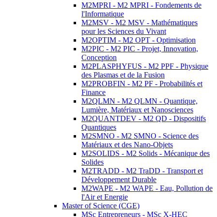
M2MPRI - M2 MPRI - Fondements de
l'Informatique
M2MSV - M2 MSV - Mathématiques
pour les Sciences du Vivant
M2OPTIM - M2 OPT - Optimisation
M2PIC - M2 PIC - Projet, Innovation,
Conception
M2PLASPHYFUS - M2 PPF - Physique
des Plasmas et de la Fusion
M2PROBFIN - M2 PF - Probabilités et
Finance
M2QLMN - M2 QLMN - Quantique,
Lumière, Matériaux et Nanosciences
M2QUANTDEV - M2 QD - Dispositifs
Quantiques
M2SMNO - M2 SMNO - Science des
Matériaux et des Nano-Objets
M2SOLIDS - M2 Solids - Mécanique des
Solides
M2TRADD - M2 TraDD - Transport et
Développement Durable
M2WAPE - M2 WAPE - Eau, Pollution de
l'Air et Energie
Master of Science (CGE)
MSc Entrepreneurs - MSc X-HEC