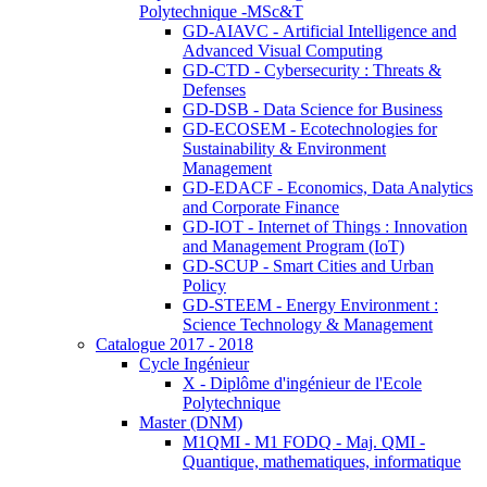
Polytechnique -MSc&T
GD-AIAVC - Artificial Intelligence and
Advanced Visual Computing
GD-CTD - Cybersecurity : Threats &
Defenses
GD-DSB - Data Science for Business
GD-ECOSEM - Ecotechnologies for
Sustainability & Environment
Management
GD-EDACF - Economics, Data Analytics
and Corporate Finance
GD-IOT - Internet of Things : Innovation
and Management Program (IoT)
GD-SCUP - Smart Cities and Urban
Policy
GD-STEEM - Energy Environment :
Science Technology & Management
Catalogue 2017 - 2018
Cycle Ingénieur
X - Diplôme d'ingénieur de l'Ecole
Polytechnique
Master (DNM)
M1QMI - M1 FODQ - Maj. QMI -
Quantique, mathematiques, informatique