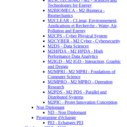
M1SCTECHNRJ - M1 - Sciences and
Technologies for Energy
M2BIOMECA - M2 Biomeca -
Biomechanics
M2CLEAR - CLimat, Environnement,
Applications et Recherche - Water, Air,
Pollution and Energy
M2CPS - Cyber Physical System
M2CYBER - M2 Cyber - Cybersecurity
M2DS - Data Sciences
M2HPDA - M2 HPDA - High
Performance Data Analytics
M2IGD - M2 IGD - Interaction, Graphic
and Design
M2MPRI - M2 MPRI - Foudations of
Computer Science
M2MPRO - M2 MPRO - Operation
Research
M2PDS - M2 PDS - Parallel and
Distributed Systems
M2PIC - Projet Innovation Conception
Non Diplomant
ND - Non Diplomant
Programme d'échange
PEI - Echanges PEI