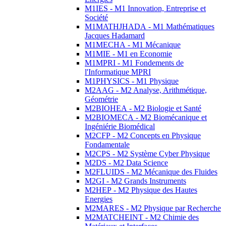
M1IES - M1 Innovation, Entreprise et
Société
M1MATHJHADA - M1 Mathématiques
Jacques Hadamard
M1MECHA - M1 Mécanique
M1MIE - M1 en Economie
M1MPRI - M1 Fondements de
l'Informatique MPRI
M1PHYSICS - M1 Physique
M2AAG - M2 Analyse, Arithmétique,
Géométrie
M2BIOHEA - M2 Biologie et Santé
M2BIOMECA - M2 Biomécanique et
Ingéniérie Biomédical
M2CFP - M2 Concepts en Physique
Fondamentale
M2CPS - M2 Système Cyber Physique
M2DS - M2 Data Science
M2FLUIDS - M2 Mécanique des Fluides
M2GI - M2 Grands Instruments
M2HEP - M2 Physique des Hautes
Energies
M2MARES - M2 Physique par Recherche
M2MATCHEINT - M2 Chimie des