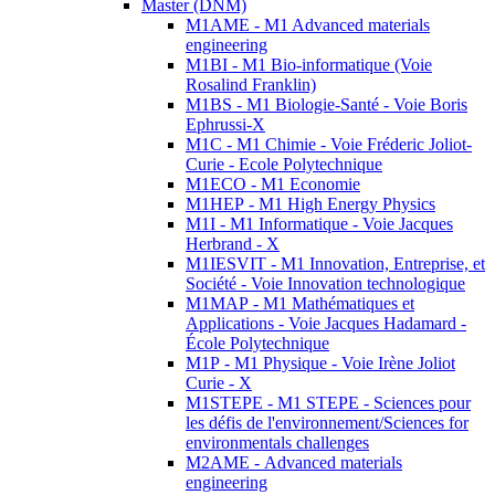
Master (DNM)
M1AME - M1 Advanced materials
engineering
M1BI - M1 Bio-informatique (Voie
Rosalind Franklin)
M1BS - M1 Biologie-Santé - Voie Boris
Ephrussi-X
M1C - M1 Chimie - Voie Fréderic Joliot-
Curie - Ecole Polytechnique
M1ECO - M1 Economie
M1HEP - M1 High Energy Physics
M1I - M1 Informatique - Voie Jacques
Herbrand - X
M1IESVIT - M1 Innovation, Entreprise, et
Société - Voie Innovation technologique
M1MAP - M1 Mathématiques et
Applications - Voie Jacques Hadamard -
École Polytechnique
M1P - M1 Physique - Voie Irène Joliot
Curie - X
M1STEPE - M1 STEPE - Sciences pour
les défis de l'environnement/Sciences for
environmentals challenges
M2AME - Advanced materials
engineering