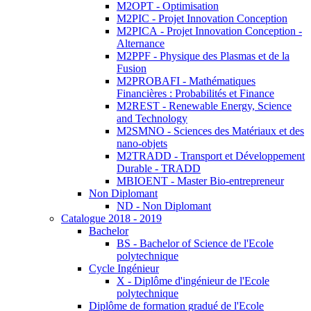
M2OPT - Optimisation
M2PIC - Projet Innovation Conception
M2PICA - Projet Innovation Conception -
Alternance
M2PPF - Physique des Plasmas et de la
Fusion
M2PROBAFI - Mathématiques
Financières : Probabilités et Finance
M2REST - Renewable Energy, Science
and Technology
M2SMNO - Sciences des Matériaux et des
nano-objets
M2TRADD - Transport et Développement
Durable - TRADD
MBIOENT - Master Bio-entrepreneur
Non Diplomant
ND - Non Diplomant
Catalogue 2018 - 2019
Bachelor
BS - Bachelor of Science de l'Ecole
polytechnique
Cycle Ingénieur
X - Diplôme d'ingénieur de l'Ecole
polytechnique
Diplôme de formation gradué de l'Ecole