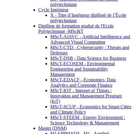
polytechnique
Cycle Ingénieur
X - Titre d’Ingénieur diplômé de l’École
polytechnique
Diplôme de formation gradué de l'Ecole
Polytechnique -MSc&T
MScT-AIAVC - Artificial Intelligence and
Advanced Visual Computing
MScT-CTD - Cybersecurity : Threats and
Defenses
MScT-DSB - Data Science for Business
MScT-ECOSEM - Environmental
Engineering and Sustainability
Management
MScT-EDACF - Economics, Data
Analytics and Corporate Finance
MScT-IOT - Internet of Things :
Innovation and Management Program
(IoT)
MScT-SCUP - Economics for Smart Cities
and Climate Policy
MScT-STEEM - Energy Environment :
Science Technology & Management
Master (DNM)
M1APPMATH - M1 - Applied