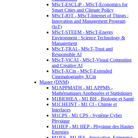
MScT-ESCLiP - MScT-Economics for
Smart Cities and Climate Policy
MScT-IOT - MScT-Internet of Things :
Innovation and Management Program
(IoT)
MScT-STEEM - MScT-Energy
Environment : Science Technology &
Management
MScT-TRAI - MScT-Trust and
Responsible AI
MScT-ViCAI - MScT-Visual Computing
and Creative AI
MScT-XCin - MScT-Extended
Cinematography XCin
Master (DNM)
M1APPMATH - M1 APPMS -
Mathématiques Appliquées et Statistiques
M1BIOHEA - M1 BH - Biologie et Santé
M1CHEINT - M1 CI - Chimie et
Interfaces
M1CPS - M1 CPS - Système Cyber
Physique
M1HEP - M1 HEP - Physique des Hautes
Energies
M1IES - M1 IES - Innovation, Entreprise