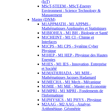
(IoT)
MScT-STEEM - MScT-Energy
Environment : Science Technology &
Management
Master (DNM)
M1APPMATH - M1 APPMS -
Mathématiques Appliquées et Statistiques
M1BIOHEA - M1 BH - Biologie et Santé
M1CHEINT - M1 CI - Chimie et
Interfaces
M1CPS - M1 CPS - Système Cyber
Physique
M1HEP - M1 HEP - Physique des Hautes
Energies
M1IES - M1 IES - Innovation, Entreprise
et Société
M1MATHJHADA - M1 MJH -
Mathématiques Jacques Hadamard
M1MECHA - M1 Mech - Mécanique
M1MIE - M1 MiE - Master en Economie
M1MPRI - M1 MPRI - Fondements de
l'Informatique
M1PHYSICS - M1 PHYS - Physique
M2AAG - M2 AAG - Analyse,
Arithmétique, Géométrie