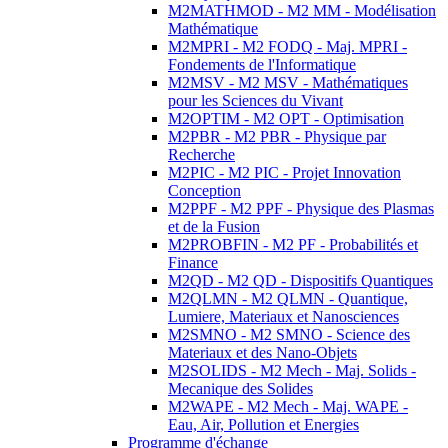
M2MATHMOD - M2 MM - Modélisation
Mathématique
M2MPRI - M2 FODQ - Maj. MPRI -
Fondements de l'Informatique
M2MSV - M2 MSV - Mathématiques
pour les Sciences du Vivant
M2OPTIM - M2 OPT - Optimisation
M2PBR - M2 PBR - Physique par
Recherche
M2PIC - M2 PIC - Projet Innovation
Conception
M2PPF - M2 PPF - Physique des Plasmas
et de la Fusion
M2PROBFIN - M2 PF - Probabilités et
Finance
M2QD - M2 QD - Dispositifs Quantiques
M2QLMN - M2 QLMN - Quantique,
Lumiere, Materiaux et Nanosciences
M2SMNO - M2 SMNO - Science des
Materiaux et des Nano-Objets
M2SOLIDS - M2 Mech - Maj. Solids -
Mecanique des Solides
M2WAPE - M2 Mech - Maj. WAPE -
Eau, Air, Pollution et Energies
Programme d'échange