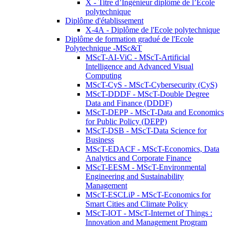
X - Titre d’Ingénieur diplômé de l’École
polytechnique
Diplôme d'établissement
X-4A - Diplôme de l'Ecole polytechnique
Diplôme de formation gradué de l'Ecole
Polytechnique -MSc&T
MScT-AI-ViC - MScT-Artificial
Intelligence and Advanced Visual
Computing
MScT-CyS - MScT-Cybersecurity (CyS)
MScT-DDDF - MScT-Double Degree
Data and Finance (DDDF)
MScT-DEPP - MScT-Data and Economics
for Public Policy (DEPP)
MScT-DSB - MScT-Data Science for
Business
MScT-EDACF - MScT-Economics, Data
Analytics and Corporate Finance
MScT-EESM - MScT-Environmental
Engineering and Sustainability
Management
MScT-ESCLiP - MScT-Economics for
Smart Cities and Climate Policy
MScT-IOT - MScT-Internet of Things :
Innovation and Management Program