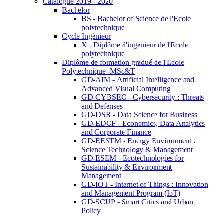
Catalogue 2019 - 2020
Bachelor
BS - Bachelor of Science de l'Ecole
polytechnique
Cycle Ingénieur
X - Diplôme d'ingénieur de l'Ecole
polytechnique
Diplôme de formation gradué de l'Ecole
Polytechnique -MSc&T
GD-AIM - Artificial Intelligence and
Advanced Visual Computing
GD-CYBSEC - Cybersecurity : Threats
and Defenses
GD-DSB - Data Science for Business
GD-EDCF - Economics, Data Analytics
and Corporate Finance
GD-EESTM - Energy Environment :
Science Technology & Management
GD-ESEM - Ecotechnologies for
Sustainability & Environment
Management
GD-IOT - Internet of Things : Innovation
and Management Program (IoT)
GD-SCUP - Smart Cities and Urban
Policy