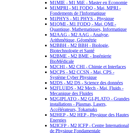
M1MIE - M1 MiE - Master en Economie
M1MPRI - M1 FODQ - Maj. MPRI -
Fondements de l'Informatique
M1PHYS - M1 PHYS - Physique
M1QMI - M1 FODQ - Maj. QMI -
Quantique, Mathematiques, Informatique
M2AAG - M2 AAG - Analyse,
Arithmétique, Géométrie
M2BBH - M2 BBH - Biologie,
Biotechnologie et Santé
M2BME - M2 BME - Ingénierie
BioMédicale
M2CHI - M2 CHI - Chimie et Interfaces
M2CPS - M2 CCSN - Maj. CPS -
Système Cyber Physique
M2DS - M2 DS - Science des données
M2FLUIDS - M2 Mech - Maj. Fluids -
Mecanique des Fluides
M2GIPLATO - M2 GI-PLATO - Grandes
installations - Plasmas, Lasers,
Accélérateurs, Tokamaks
M2HEP - M2 HEP - Physique des Hautes
Energies
M2ICFP - M2 ICFP - Centre International
de Physique Fondamentale