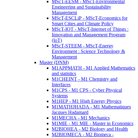
MScT-EESM - MScT-Environmental
Engineering and Sustainability
Management
MScT-ESCLiP - MScT-Economics for
Smart Cities and Climate Policy
MScT-IOT - MScT-Internet of Things :
Innovation and Management Program
(IoT)
MScT-STEEM - MScT-Energy
Environment : Science Technology &
Management
Master (DNM)
M1APPMATH - M1 Applied Mathematics
and statistics
M1CHEINT - M1 Chemistry and
Interfaces
M1CPS - M1 CPS - Cyber Physical
Systems
M1HEP - M1 High Energy Physics
M1MATHJHADA - M1 Mathematiques
Jacques Hadamard
M1MECHA - M1 Mechanics
M1MIE - M1 MIE - Master in Economics
M2BIOHEA - M2 Biology and Health
M2BIOMECA - M2 Biomeca -