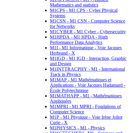
Mathematics and statistics
M1CPS - M1 CPS - Cyber Physical
Systems
M1CSN - M1 CSN - Computer Science
for Networks
M1CYBER - M1 Cyber - Cybersecurity
M1HPDA - M1 HPDA - High
Performance Data Analytics
M1I - M1 Informatique - Voie Jacques
Herbrand - X
M1IGD - M1 IGD - Interaction, Graphic
and Design
M1INTTRACPHY - M1 - International
Track in Physics
M1MAP - M1 Mathématiques et
Applications - Voie Jacques Hadamard -
École Polytechnique
M1MATHAPP - M1 - Mathématiques
Appliquées
M1MPRI - M1 MPRI - Foudations of
Computer Science
M1P - M1 Physique - Voie Irène Joliot
Curie - X
M1PHYSICS - M1 - Physics