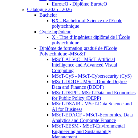
EuroteQ - Diplôme EuroteQ
Catalogue 2025 - 2026
Bachelor
BX - Bachelor of Science de l'Ecole
polytechnique
Cycle Ingénieur
X - Titre d’Ingénieur diplômé de l’École
polytechnique
Diplôme de formation gradué de l'Ecole
Polytechnique -MSc&T
MScT-AI-ViC - MScT-Artificial
Intelligence and Advanced Visual
Computing
MScT-CyS - MScT-Cybersecurity (CyS)
MScT-DDDF - MScT-Double Degree
Data and Finance (DDDF)
MScT-DEPP - MScT-Data and Economics
for Public Policy (DEPP)
MScT-DSAIB - MScT-Data Science and
AI for Business
MScT-EDACF - MScT-Economics, Data
Analytics and Corporate Finance
MScT-EESM - MScT-Environmental
Engineering and Sustainability
Management