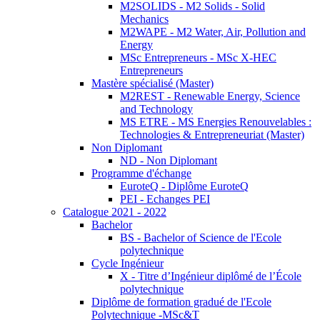
M2SOLIDS - M2 Solids - Solid
Mechanics
M2WAPE - M2 Water, Air, Pollution and
Energy
MSc Entrepreneurs - MSc X-HEC
Entrepreneurs
Mastère spécialisé (Master)
M2REST - Renewable Energy, Science
and Technology
MS ETRE - MS Energies Renouvelables :
Technologies & Entrepreneuriat (Master)
Non Diplomant
ND - Non Diplomant
Programme d'échange
EuroteQ - Diplôme EuroteQ
PEI - Echanges PEI
Catalogue 2021 - 2022
Bachelor
BS - Bachelor of Science de l'Ecole
polytechnique
Cycle Ingénieur
X - Titre d’Ingénieur diplômé de l’École
polytechnique
Diplôme de formation gradué de l'Ecole
Polytechnique -MSc&T