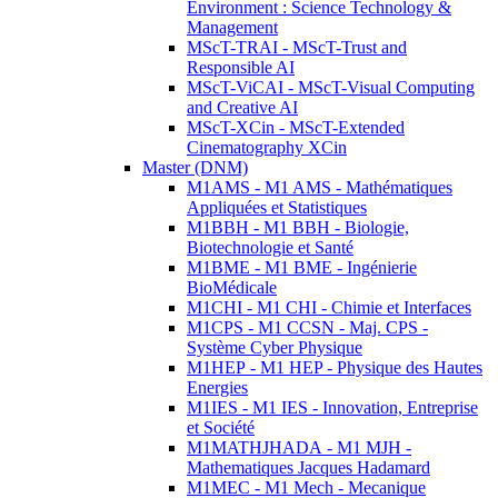
Environment : Science Technology &
Management
MScT-TRAI - MScT-Trust and
Responsible AI
MScT-ViCAI - MScT-Visual Computing
and Creative AI
MScT-XCin - MScT-Extended
Cinematography XCin
Master (DNM)
M1AMS - M1 AMS - Mathématiques
Appliquées et Statistiques
M1BBH - M1 BBH - Biologie,
Biotechnologie et Santé
M1BME - M1 BME - Ingénierie
BioMédicale
M1CHI - M1 CHI - Chimie et Interfaces
M1CPS - M1 CCSN - Maj. CPS -
Système Cyber Physique
M1HEP - M1 HEP - Physique des Hautes
Energies
M1IES - M1 IES - Innovation, Entreprise
et Société
M1MATHJHADA - M1 MJH -
Mathematiques Jacques Hadamard
M1MEC - M1 Mech - Mecanique