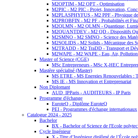
M2OPTIM - M2 OPT - Optimisation
M2PIC - M2 PIC - Projet, Innovation, Conc
M2PLASPHYFUS - M2 PPF - Physique des P
M2PROBFIN - M2 PF - Probabilités et Fin
M2QLMN - M2 QLMN - Quantique, Lumière
M2QUANTDEV - M2 QD - Dispositifs Qua
M2SMNO - M2 SMNO - Science des Matéri
M2SOLIDS - M2 Solids - Mécanique des So
M2TRADD - M2 TraDD - Transport et Dév
M2WAPE - M2 WAPE - Eau, Air, Pollution 
Master of Science (CGE)
MSc Entrepreneurs - MSc X-HEC Entrepre
Mastère spécialisé (Master)
MS ETRE - MS Energies Renouvelables : Tec
MS IE - MS Innovation et Entreprenariat
Non Diplomant
AUD_IPParis - AUDITEURS - IP Paris
Programme d'échange
EuroteQ - Diplôme EuroteQ
PEI - Programmes d'échange internationaux
Catalogue 2024 - 2025
Bachelor
BX - Bachelor of Science de l'Ecole polyte
Cycle Ingénieur
X - Titre d’Ingénieur diplômé de l’École po