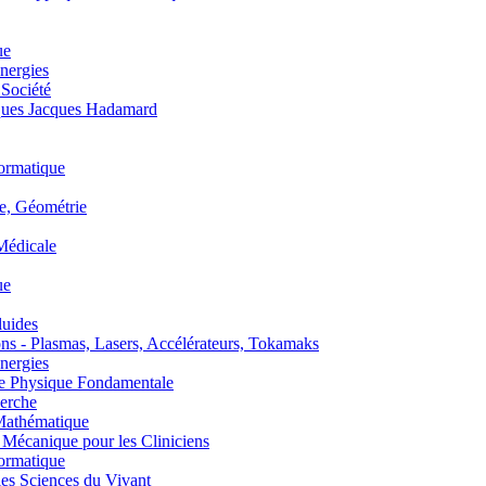
ue
nergies
 Société
es Jacques Hadamard
ormatique
, Géométrie
édicale
ue
uides
s - Plasmas, Lasers, Accélérateurs, Tokamaks
nergies
de Physique Fondamentale
erche
athématique
anique pour les Cliniciens
ormatique
s Sciences du Vivant