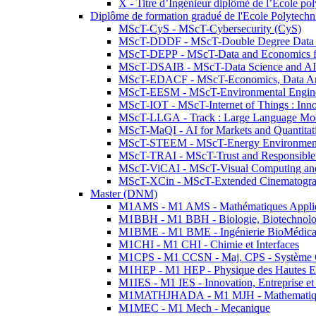
X - Titre d’Ingénieur diplômé de l’École po
Diplôme de formation gradué de l'Ecole Polytec
MScT-CyS - MScT-Cybersecurity (CyS)
MScT-DDDF - MScT-Double Degree Data 
MScT-DEPP - MScT-Data and Economics fo
MScT-DSAIB - MScT-Data Science and AI 
MScT-EDACF - MScT-Economics, Data Anal
MScT-EESM - MScT-Environmental Enginee
MScT-IOT - MScT-Internet of Things : Inn
MScT-LLGA - Track : Large Language Mode
MScT-MaQI - AI for Markets and Quantitat
MScT-STEEM - MScT-Energy Environment 
MScT-TRAI - MScT-Trust and Responsible
MScT-ViCAI - MScT-Visual Computing and
MScT-XCin - MScT-Extended Cinematogr
Master (DNM)
M1AMS - M1 AMS - Mathématiques Appliqué
M1BBH - M1 BBH - Biologie, Biotechnolog
M1BME - M1 BME - Ingénierie BioMédica
M1CHI - M1 CHI - Chimie et Interfaces
M1CPS - M1 CCSN - Maj. CPS - Système 
M1HEP - M1 HEP - Physique des Hautes E
M1IES - M1 IES - Innovation, Entreprise et
M1MATHJHADA - M1 MJH - Mathematiqu
M1MEC - M1 Mech - Mecanique