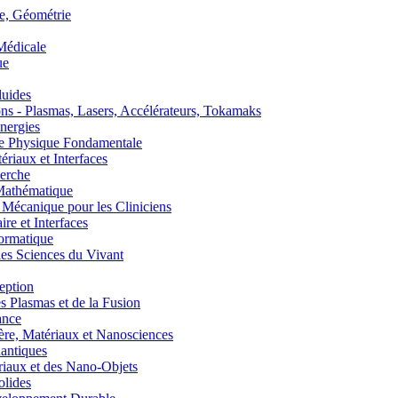
, Géométrie
édicale
ue
uides
s - Plasmas, Lasers, Accélérateurs, Tokamaks
nergies
de Physique Fondamentale
aux et Interfaces
erche
athématique
anique pour les Cliniciens
 et Interfaces
ormatique
s Sciences du Vivant
eption
lasmas et de la Fusion
ance
, Matériaux et Nanosciences
ntiques
aux et des Nano-Objets
lides