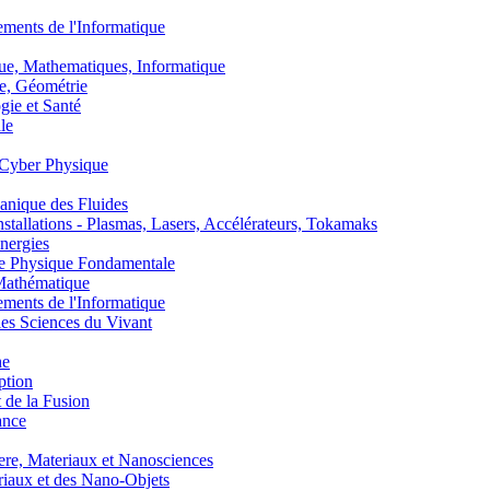
nts de l'Informatique
, Mathematiques, Informatique
, Géométrie
ie et Santé
le
Cyber Physique
nique des Fluides
lations - Plasmas, Lasers, Accélérateurs, Tokamaks
nergies
de Physique Fondamentale
athématique
nts de l'Informatique
s Sciences du Vivant
he
ption
 de la Fusion
ance
, Materiaux et Nanosciences
aux et des Nano-Objets