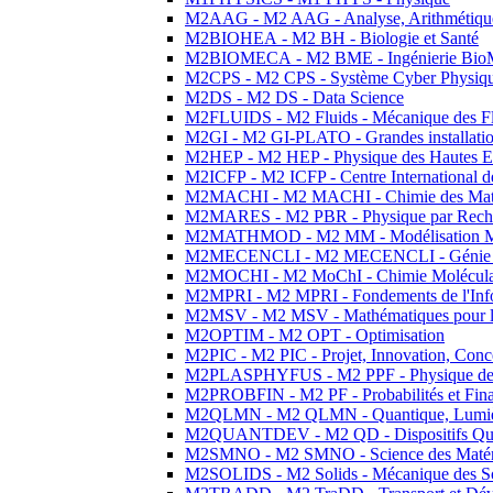
M2AAG - M2 AAG - Analyse, Arithmétique
M2BIOHEA - M2 BH - Biologie et Santé
M2BIOMECA - M2 BME - Ingénierie BioM
M2CPS - M2 CPS - Système Cyber Physiq
M2DS - M2 DS - Data Science
M2FLUIDS - M2 Fluids - Mécanique des Fl
M2GI - M2 GI-PLATO - Grandes installation
M2HEP - M2 HEP - Physique des Hautes E
M2ICFP - M2 ICFP - Centre International 
M2MACHI - M2 MACHI - Chimie des Matéri
M2MARES - M2 PBR - Physique par Rech
M2MATHMOD - M2 MM - Modélisation M
M2MECENCLI - M2 MECENCLI - Génie Méc
M2MOCHI - M2 MoChI - Chimie Moléculaire
M2MPRI - M2 MPRI - Fondements de l'Inf
M2MSV - M2 MSV - Mathématiques pour le
M2OPTIM - M2 OPT - Optimisation
M2PIC - M2 PIC - Projet, Innovation, Conc
M2PLASPHYFUS - M2 PPF - Physique des P
M2PROBFIN - M2 PF - Probabilités et Fin
M2QLMN - M2 QLMN - Quantique, Lumière
M2QUANTDEV - M2 QD - Dispositifs Qua
M2SMNO - M2 SMNO - Science des Matéri
M2SOLIDS - M2 Solids - Mécanique des So