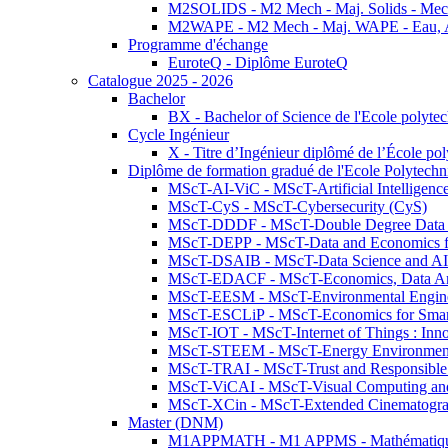
M2SOLIDS - M2 Mech - Maj. Solids - Meca
M2WAPE - M2 Mech - Maj. WAPE - Eau, Air
Programme d'échange
EuroteQ - Diplôme EuroteQ
Catalogue 2025 - 2026
Bachelor
BX - Bachelor of Science de l'Ecole polyte
Cycle Ingénieur
X - Titre d’Ingénieur diplômé de l’École po
Diplôme de formation gradué de l'Ecole Polytec
MScT-AI-ViC - MScT-Artificial Intelligen
MScT-CyS - MScT-Cybersecurity (CyS)
MScT-DDDF - MScT-Double Degree Data 
MScT-DEPP - MScT-Data and Economics fo
MScT-DSAIB - MScT-Data Science and AI 
MScT-EDACF - MScT-Economics, Data Anal
MScT-EESM - MScT-Environmental Enginee
MScT-ESCLiP - MScT-Economics for Smart 
MScT-IOT - MScT-Internet of Things : Inn
MScT-STEEM - MScT-Energy Environment 
MScT-TRAI - MScT-Trust and Responsible
MScT-ViCAI - MScT-Visual Computing and
MScT-XCin - MScT-Extended Cinematogr
Master (DNM)
M1APPMATH - M1 APPMS - Mathématiques A