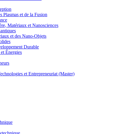
eption
lasmas et de la Fusion
ance
, Matériaux et Nanosciences
ntiques
aux et des Nano-Objets
lides
eloppement Durable
et Énergies
neurs
hnologies et Entrepreneuriat (Master)
chnique
lytechnique