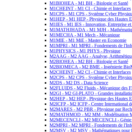
M1BIOHEA - M1 BH - Biologie et Santé
M1CHEINT - M1 CI - Chimie et Interfaces
M1CPS - M1 CPS - Système Cyber Physiq
M1HEP - M1 HEP - Physique des Hautes E
M1IES - M1 IES - Innovation, Entreprise et
M1MATHJHADA - M1 MJH - Mathématiqu
M1MECHA - M1 Mech - Mécanique
M1MIE - M1 MiE - Master en Economie
M1MPRI - M1 MPRI - Fondements de l'Inf
M1PHYSICS - M1 PHYS - Physique
M2AAG - M2 AAG - Analyse, Arithmétique
M2BIOHEA - M2 BH - Biologie et Santé
M2BIOMECA - M2 BME - Ingénierie BioM
M2CHEINT - M2 CI - Chimie et Interfaces
M2CPS - M2 CPS - Système Cyber Physiq
M2DS - M2 DS - Data Science
M2FLUIDS - M2 Fluids - Mécanique des Fl
M2GI - M2 GI-PLATO - Grandes installation
M2HEP - M2 HEP - Physique des Hautes E
M2ICFP - M2 ICFP - Centre International 
M2MARES - M2 PBR - Physique par Rech
M2MATHMOD - M2 MM - Modélisation M
M2MECENCLI - M2 MECENCLI - Génie Méc
M2MPRI - M2 MPRI - Fondements de l'Inf
M2MSV - M2 MSV - Mathématiques pour le