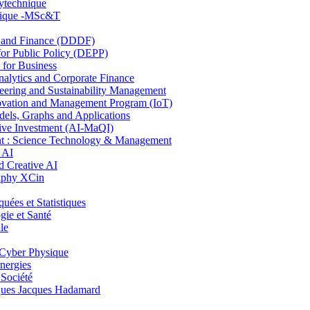
lytechnique
hnique -MSc&T
and Finance (DDDF)
r Public Policy (DEPP)
for Business
ytics and Corporate Finance
ring and Sustainability Management
ovation and Management Program (IoT)
ls, Graphs and Applications
ive Investment (AI-MaQI)
: Science Technology & Management
 AI
 Creative AI
aphy XCin
es et Statistiques
ie et Santé
le
Cyber Physique
nergies
 Société
es Jacques Hadamard