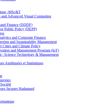
hnique -MSc&T
ce and Advanced Visual Computing
and Finance (DDDF)
r Public Policy (DEPP)
ess
ytics and Corporate Finance
ring and Sustainability Management
Cities and Climate Policy
ovation and Management Program (IoT)
: Science Technology & Management
ppliquées et Statistiques
ue
nergies
 Société
es Jacques Hadamard
ormatique