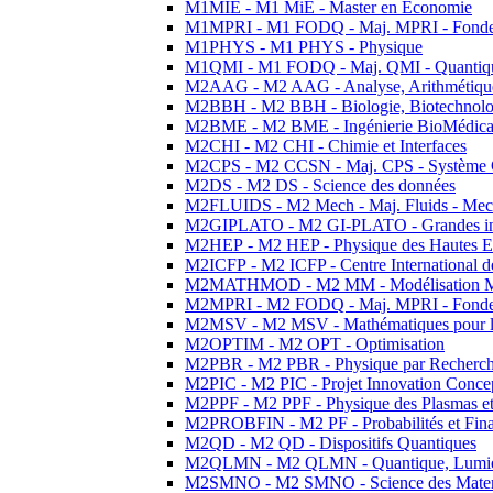
M1MIE - M1 MiE - Master en Economie
M1MPRI - M1 FODQ - Maj. MPRI - Fondeme
M1PHYS - M1 PHYS - Physique
M1QMI - M1 FODQ - Maj. QMI - Quantique
M2AAG - M2 AAG - Analyse, Arithmétique
M2BBH - M2 BBH - Biologie, Biotechnolog
M2BME - M2 BME - Ingénierie BioMédica
M2CHI - M2 CHI - Chimie et Interfaces
M2CPS - M2 CCSN - Maj. CPS - Système 
M2DS - M2 DS - Science des données
M2FLUIDS - M2 Mech - Maj. Fluids - Meca
M2GIPLATO - M2 GI-PLATO - Grandes instal
M2HEP - M2 HEP - Physique des Hautes E
M2ICFP - M2 ICFP - Centre International 
M2MATHMOD - M2 MM - Modélisation M
M2MPRI - M2 FODQ - Maj. MPRI - Fondeme
M2MSV - M2 MSV - Mathématiques pour le
M2OPTIM - M2 OPT - Optimisation
M2PBR - M2 PBR - Physique par Recherc
M2PIC - M2 PIC - Projet Innovation Conce
M2PPF - M2 PPF - Physique des Plasmas et
M2PROBFIN - M2 PF - Probabilités et Fin
M2QD - M2 QD - Dispositifs Quantiques
M2QLMN - M2 QLMN - Quantique, Lumiere
M2SMNO - M2 SMNO - Science des Materi