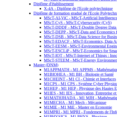
Diplôme d'établissement
X-4A - Diplôme de l'Ecole polytechnique
Diplôme de formation gradué de l'Ecole Polytec
MScT-AI-ViC - MScT-Artificial Intelligen
MScT-CyS - MScT-Cybersecurity (CyS)
MScT-DDDF - MScT-Double Degree Data 
MScT-DEPP - MScT-Data and Economics fo
MScT-DSB - MScT-Data Science for Busin
MScT-EDACF - MScT-Economics, Data Anal
MScT-EESM - MScT-Environmental Enginee
MScT-ESCLiP - MScT-Economics for Smart 
MScT-IOT - MScT-Internet of Things : Inn
MScT-STEEM - MScT-Energy Environment 
Master (DNM)
M1APPMATH - M1 APPMS - Mathématiques A
M1BIOHEA - M1 BH - Biologie et Santé
M1CHEINT - M1 CI - Chimie et Interfaces
M1CPS - M1 CPS - Système Cyber Physiq
M1HEP - M1 HEP - Physique des Hautes E
M1IES - M1 IES - Innovation, Entreprise et
M1MATHJHADA - M1 MJH - Mathématiqu
M1MECHA - M1 Mech - Mécanique
M1MIE - M1 MiE - Master en Economie
M1MPRI - M1 MPRI - Fondements de l'Inf
M1PHYSICS - M1 PHYS - Physique