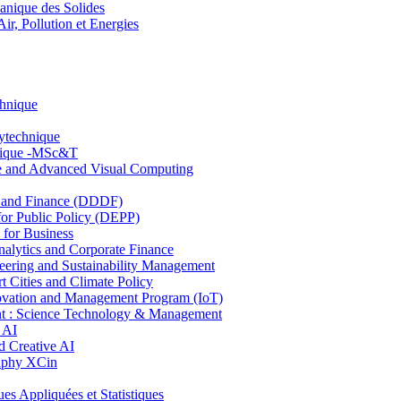
nique des Solides
, Pollution et Energies
chnique
lytechnique
hnique -MSc&T
ce and Advanced Visual Computing
and Finance (DDDF)
r Public Policy (DEPP)
for Business
ytics and Corporate Finance
ring and Sustainability Management
Cities and Climate Policy
ovation and Management Program (IoT)
: Science Technology & Management
 AI
 Creative AI
aphy XCin
ppliquées et Statistiques