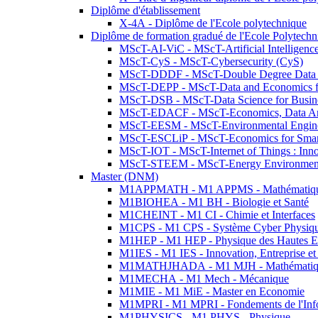
Diplôme d'établissement
X-4A - Diplôme de l'Ecole polytechnique
Diplôme de formation gradué de l'Ecole Polytec
MScT-AI-ViC - MScT-Artificial Intelligen
MScT-CyS - MScT-Cybersecurity (CyS)
MScT-DDDF - MScT-Double Degree Data 
MScT-DEPP - MScT-Data and Economics fo
MScT-DSB - MScT-Data Science for Busin
MScT-EDACF - MScT-Economics, Data Anal
MScT-EESM - MScT-Environmental Enginee
MScT-ESCLiP - MScT-Economics for Smart 
MScT-IOT - MScT-Internet of Things : Inn
MScT-STEEM - MScT-Energy Environment 
Master (DNM)
M1APPMATH - M1 APPMS - Mathématiques A
M1BIOHEA - M1 BH - Biologie et Santé
M1CHEINT - M1 CI - Chimie et Interfaces
M1CPS - M1 CPS - Système Cyber Physiq
M1HEP - M1 HEP - Physique des Hautes E
M1IES - M1 IES - Innovation, Entreprise et
M1MATHJHADA - M1 MJH - Mathématiqu
M1MECHA - M1 Mech - Mécanique
M1MIE - M1 MiE - Master en Economie
M1MPRI - M1 MPRI - Fondements de l'Inf
M1PHYSICS - M1 PHYS - Physique