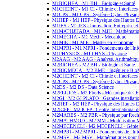
M1BIOHEA - M1 BH - Biologie et Santé
M1CHEINT - M1 CI - Chimie et Interfaces
M1CPS - M1 CPS - Système Cyber Physiq
M1HEP - M1 HEP - Physique des Hautes E
M1IES - M1 IES - Innovation, Entreprise et
M1MATHJHADA - M1 MJH - Mathématiqu
M1MECHA - M1 Mech - Mécanique
M1MIE - M1 MiE - Master en Economie
M1MPRI - M1 MPRI - Fondements de l'Inf
M1PHYSICS - M1 PHYS - Physique
M2AAG - M2 AAG - Analyse, Arithmétique
M2BIOHEA - M2 BH - Biologie et Santé
M2BIOMECA - M2 BME - Ingénierie BioM
M2CHEINT - M2 CI - Chimie et Interfaces
M2CPS - M2 CPS - Système Cyber Physiq
M2DS - M2 DS - Data Science
M2FLUIDS - M2 Fluids - Mécanique des Fl
M2GI - M2 GI-PLATO - Grandes installation
M2HEP - M2 HEP - Physique des Hautes E
M2ICFP - M2 ICFP - Centre International 
M2MARES - M2 PBR - Physique par Rech
M2MATHMOD - M2 MM - Modélisation M
M2MECENCLI - M2 MECENCLI - Génie Méc
M2MPRI - M2 MPRI - Fondements de l'Inf
M2MSV - M2 MSV - Mathématiques pour le