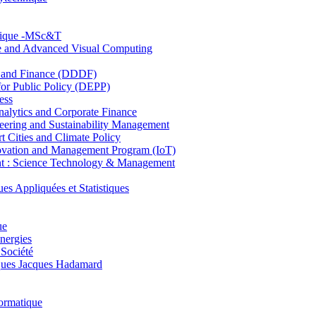
hnique -MSc&T
ce and Advanced Visual Computing
and Finance (DDDF)
r Public Policy (DEPP)
ess
ytics and Corporate Finance
ring and Sustainability Management
Cities and Climate Policy
ovation and Management Program (IoT)
: Science Technology & Management
ppliquées et Statistiques
ue
nergies
 Société
es Jacques Hadamard
ormatique