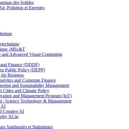
nique des Solides
, Pollution et Energies
chnique
lytechnique
hnique -MSc&T
ce and Advanced Visual Computing
and Finance (DDDF)
r Public Policy (DEPP)
for Business
ytics and Corporate Finance
ring and Sustainability Management
Cities and Climate Policy
ovation and Management Program (IoT)
: Science Technology & Management
 AI
 Creative AI
aphy XCin
ppliquées et Statistiques