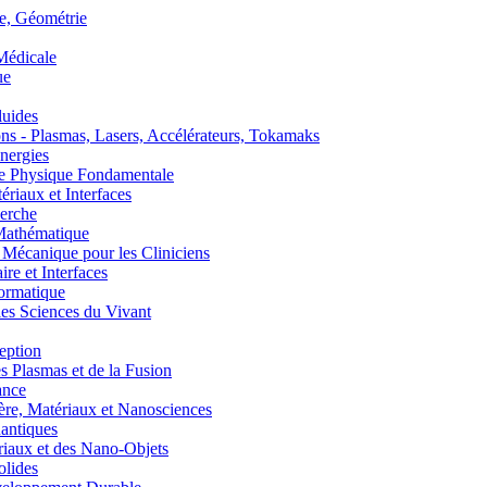
, Géométrie
édicale
ue
uides
s - Plasmas, Lasers, Accélérateurs, Tokamaks
nergies
de Physique Fondamentale
aux et Interfaces
erche
athématique
anique pour les Cliniciens
 et Interfaces
ormatique
s Sciences du Vivant
eption
lasmas et de la Fusion
ance
, Matériaux et Nanosciences
ntiques
aux et des Nano-Objets
lides