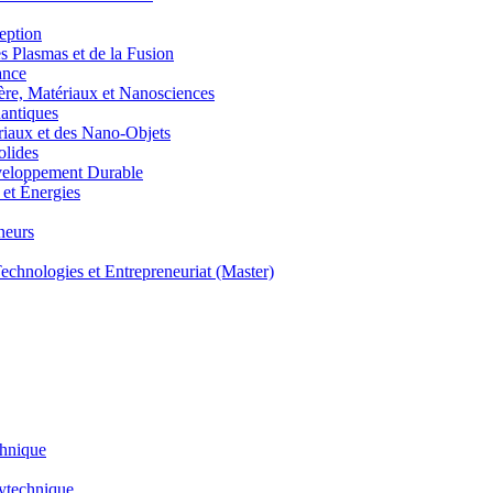
eption
lasmas et de la Fusion
ance
, Matériaux et Nanosciences
ntiques
aux et des Nano-Objets
lides
eloppement Durable
et Énergies
neurs
hnologies et Entrepreneuriat (Master)
chnique
lytechnique