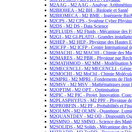
M2AAG - M2 AAG - Analyse, Arithmétique
M2BIOHEA - M2 BH - Biologie et Santé
M2BIOMECA - M2 BME - Ingénierie BioM
M2CPS - M2 CPS - Système Cyber Physiq
M2DS - M2 DS - Data Science
M2FLUIDS - M2 Fluids - Mécanique des Fl
M2GI - M2 GI-PLATO - Grandes installation
M2HEP - M2 HEP - Physique des Hautes E
M2ICFP - M2 ICFP - Centre International 
M2MACHI - M2 MACHI - Chimie des Matéri
M2MARES - M2 PBR - Physique par Rech
M2MATHMOD - M2 MM - Modélisation M
M2MECENCLI - M2 MECENCLI - Génie Méc
M2MOCHI - M2 MoChI - Chimie Moléculaire
M2MPRI - M2 MPRI - Fondements de l'Inf
M2MSV - M2 MSV - Mathématiques pour le
M2OPTIM - M2 OPT - Optimisation
M2PIC - M2 PIC - Projet, Innovation, Conc
M2PLASPHYFUS - M2 PPF - Physique des P
M2PROBFIN - M2 PF - Probabilités et Fin
M2QLMN - M2 QLMN - Quantique, Lumière
M2QUANTDEV - M2 QD - Dispositifs Qua
M2SMNO - M2 SMNO - Science des Matéri
M2SOLIDS - M2 Solids - Mécanique des So