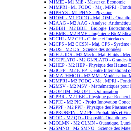
M1MIE - M1 MiE - Master en Economie
M1MPRI - M1 FODQ - Maj. MPRI - Fondeme
M1PHYS - M1 PHYS - Physique
M1QMI - M1 FODQ - Maj. QMI - Quantique
M2AAG - M2 AAG - Analyse, Arithmétique
M2BBH - M2 BBH - Biologie, Biotechnolog
M2BME - M2 BME - Ingénierie BioMédica
M2CHI - M2 CHI - Chimie et Interfaces
M2CPS - M2 CCSN - Maj. CPS - Système 
M2DS - M2 DS - Science des données
M2FLUIDS - M2 Mech - Maj. Fluids - Meca
M2GIPLATO - M2 GI-PLATO - Grandes instal
M2HEP - M2 HEP - Physique des Hautes E
M2ICFP - M2 ICFP - Centre International 
M2MATHMOD - M2 MM - Modélisation M
M2MPRI - M2 FODQ - Maj. MPRI - Fondeme
M2MSV - M2 MSV - Mathématiques pour le
M2OPTIM - M2 OPT - Optimisation
M2PBR - M2 PBR - Physique par Recherc
M2PIC - M2 PIC - Projet Innovation Conce
M2PPF - M2 PPF - Physique des Plasmas et
M2PROBFIN - M2 PF - Probabilités et Fin
M2QD - M2 QD - Dispositifs Quantiques
M2QLMN - M2 QLMN - Quantique, Lumiere
M2SMNO - M2 SMNO - Science des Materi