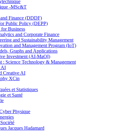
lytechnique
hnique -MSc&T
and Finance (DDDF)
r Public Policy (DEPP)
for Business
ytics and Corporate Finance
ring and Sustainability Management
ovation and Management Program (IoT)
ls, Graphs and Applications
ive Investment (AI-MaQI)
: Science Technology & Management
 AI
 Creative AI
aphy XCin
es et Statistiques
ie et Santé
le
Cyber Physique
nergies
 Société
es Jacques Hadamard