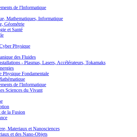
nts de l'Informatique
, Mathematiques, Informatique
, Géométrie
ie et Santé
le
Cyber Physique
nique des Fluides
lations - Plasmas, Lasers, Accélérateurs, Tokamaks
nergies
de Physique Fondamentale
athématique
nts de l'Informatique
s Sciences du Vivant
he
ption
 de la Fusion
ance
, Materiaux et Nanosciences
aux et des Nano-Objets