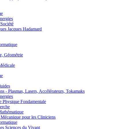
ue
nergies
 Société
es Jacques Hadamard
ormatique
, Géométrie
édicale
ue
uides
s - Plasmas, Lasers, Accélérateurs, Tokamaks
nergies
de Physique Fondamentale
erche
athématique
anique pour les Cliniciens
ormatique
s Sciences du Vivant