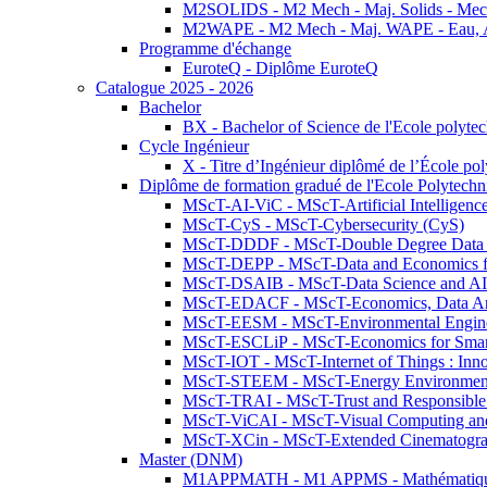
M2SOLIDS - M2 Mech - Maj. Solids - Meca
M2WAPE - M2 Mech - Maj. WAPE - Eau, Air
Programme d'échange
EuroteQ - Diplôme EuroteQ
Catalogue 2025 - 2026
Bachelor
BX - Bachelor of Science de l'Ecole polyte
Cycle Ingénieur
X - Titre d’Ingénieur diplômé de l’École po
Diplôme de formation gradué de l'Ecole Polytec
MScT-AI-ViC - MScT-Artificial Intelligen
MScT-CyS - MScT-Cybersecurity (CyS)
MScT-DDDF - MScT-Double Degree Data 
MScT-DEPP - MScT-Data and Economics fo
MScT-DSAIB - MScT-Data Science and AI 
MScT-EDACF - MScT-Economics, Data Anal
MScT-EESM - MScT-Environmental Enginee
MScT-ESCLiP - MScT-Economics for Smart 
MScT-IOT - MScT-Internet of Things : Inn
MScT-STEEM - MScT-Energy Environment 
MScT-TRAI - MScT-Trust and Responsible
MScT-ViCAI - MScT-Visual Computing and
MScT-XCin - MScT-Extended Cinematogr
Master (DNM)
M1APPMATH - M1 APPMS - Mathématiques A