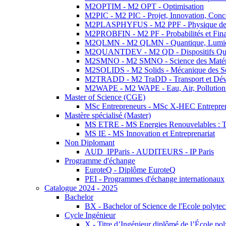
M2OPTIM - M2 OPT - Optimisation
M2PIC - M2 PIC - Projet, Innovation, Conc
M2PLASPHYFUS - M2 PPF - Physique des P
M2PROBFIN - M2 PF - Probabilités et Fin
M2QLMN - M2 QLMN - Quantique, Lumière
M2QUANTDEV - M2 QD - Dispositifs Qua
M2SMNO - M2 SMNO - Science des Matéri
M2SOLIDS - M2 Solids - Mécanique des So
M2TRADD - M2 TraDD - Transport et Dév
M2WAPE - M2 WAPE - Eau, Air, Pollution 
Master of Science (CGE)
MSc Entrepreneurs - MSc X-HEC Entrepre
Mastère spécialisé (Master)
MS ETRE - MS Energies Renouvelables : Tec
MS IE - MS Innovation et Entreprenariat
Non Diplomant
AUD_IPParis - AUDITEURS - IP Paris
Programme d'échange
EuroteQ - Diplôme EuroteQ
PEI - Programmes d'échange internationaux
Catalogue 2024 - 2025
Bachelor
BX - Bachelor of Science de l'Ecole polyte
Cycle Ingénieur
X - Titre d’Ingénieur diplômé de l’École po