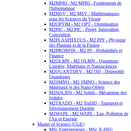
M2MPRI - M2 MPRI - Fondements de
l'Informatique
M2MSV - M2 MSV - Mathématiques
pour les Sciences du Vivant
M2OPTIM - M2 OPT - Optimisation
M2PIC - M2 PIC - Projet, Innovation,
Conception
M2PLASPHYFUS - M2 PPF - Physique
des Plasmas et de la Fusion
M2PROBFIN - M2 PF - Probabilités et
Finance
M2QLMN - M2 QLMN - Quantique,
Lumière, Matériaux et Nanosciences
M2QUANTDEV - M2 QD - Dispositifs
Quantiques
M2SMNO - M2 SMNO - Science des
Matériaux et des Nano-Objets
M2SOLIDS - M2 Solids - Mécanique des
Solides
M2TRADD - M2 TraDD - Transport et
Développement Durable
M2WAPE - M2 WAPE - Eau, Pollution de
l'Air et Energie
Master of Science (CGE)
MSc Entrepreneurs - MSc X-HEC