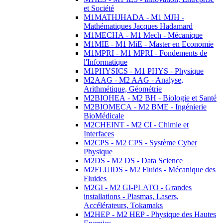
et Société
M1MATHJHADA - M1 MJH -
Mathématiques Jacques Hadamard
M1MECHA - M1 Mech - Mécanique
M1MIE - M1 MiE - Master en Economie
M1MPRI - M1 MPRI - Fondements de
l'Informatique
M1PHYSICS - M1 PHYS - Physique
M2AAG - M2 AAG - Analyse,
Arithmétique, Géométrie
M2BIOHEA - M2 BH - Biologie et Santé
M2BIOMECA - M2 BME - Ingénierie
BioMédicale
M2CHEINT - M2 CI - Chimie et
Interfaces
M2CPS - M2 CPS - Système Cyber
Physique
M2DS - M2 DS - Data Science
M2FLUIDS - M2 Fluids - Mécanique des
Fluides
M2GI - M2 GI-PLATO - Grandes
installations - Plasmas, Lasers,
Accélérateurs, Tokamaks
M2HEP - M2 HEP - Physique des Hautes