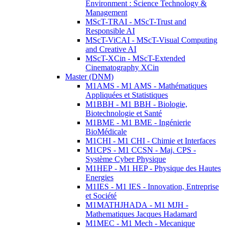
Environment : Science Technology &
Management
MScT-TRAI - MScT-Trust and
Responsible AI
MScT-ViCAI - MScT-Visual Computing
and Creative AI
MScT-XCin - MScT-Extended
Cinematography XCin
Master (DNM)
M1AMS - M1 AMS - Mathématiques
Appliquées et Statistiques
M1BBH - M1 BBH - Biologie,
Biotechnologie et Santé
M1BME - M1 BME - Ingénierie
BioMédicale
M1CHI - M1 CHI - Chimie et Interfaces
M1CPS - M1 CCSN - Maj. CPS -
Système Cyber Physique
M1HEP - M1 HEP - Physique des Hautes
Energies
M1IES - M1 IES - Innovation, Entreprise
et Société
M1MATHJHADA - M1 MJH -
Mathematiques Jacques Hadamard
M1MEC - M1 Mech - Mecanique