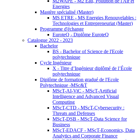
M2WAPE - M2 Eau, Pollution de l'Air et
Energies
Mastère spécialisé (Master)
MS ETRE - MS Energies Renouvelables :
Technologies et Entrepreneuriat (Master)
Programme d'échange
EuroteQ - Diplôme EuroteQ
Catalogue 2022 - 2023
Bachelor
BS - Bachelor of Science de l'Ecole
polytechnique
Cycle Ingénieur
X - Titre d’Ingénieur diplômé de l’École
polytechnique
Diplôme de formation gradué de l'Ecole
Polytechnique -MSc&T
MScT-AI-ViC - MScT-Artificial
Intelligence and Advanced Visual
Computing
MScT-CTD - MScT-Cybersecurity :
Threats and Defenses
MScT-DSB - MScT-Data Science for
Business
MScT-EDACF - MScT-Economics, Data
Analytics and Corporate Finance