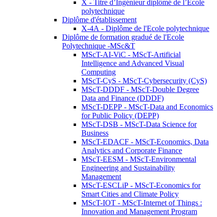
X - Titre d’Ingénieur diplômé de l’École
polytechnique
Diplôme d'établissement
X-4A - Diplôme de l'Ecole polytechnique
Diplôme de formation gradué de l'Ecole
Polytechnique -MSc&T
MScT-AI-ViC - MScT-Artificial
Intelligence and Advanced Visual
Computing
MScT-CyS - MScT-Cybersecurity (CyS)
MScT-DDDF - MScT-Double Degree
Data and Finance (DDDF)
MScT-DEPP - MScT-Data and Economics
for Public Policy (DEPP)
MScT-DSB - MScT-Data Science for
Business
MScT-EDACF - MScT-Economics, Data
Analytics and Corporate Finance
MScT-EESM - MScT-Environmental
Engineering and Sustainability
Management
MScT-ESCLiP - MScT-Economics for
Smart Cities and Climate Policy
MScT-IOT - MScT-Internet of Things :
Innovation and Management Program