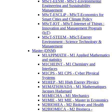
MScT-EESM - MScT-Environmental
Engineering and Sustainability
Management
MScT-ESCLiP - MScT-Economics for
Smart Cities and Climate Policy
MScT-IOT - MScT-Internet of Things :
Innovation and Management Program
(IoT)
MScT-STEEM - MScT-Energy
Environment : Science Technology &
Management
Master (DNM)
M1APPMATH - M1 Applied Mathematics
and statistics
M1CHEINT - M1 Chemistry and
Interfaces
M1CPS - M1 CPS - Cyber Physical
Systems
M1HEP - M1 High Energy Physics
M1MATHJHADA - M1 Mathematiques
Jacques Hadamard
M1MECHA - M1 Mechanics
M1MIE - M1 MIE - Master in Economics
M2BIOHEA - M2 Biology and Health
M2BIOMECA - M2 Biomeca -