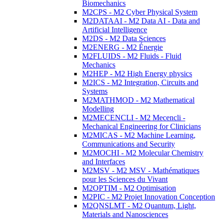
Biomechanics
M2CPS - M2 Cyber Physical System
M2DATAAI - M2 Data AI - Data and
Artificial Intelligence
M2DS - M2 Data Sciences
M2ENERG - M2 Énergie
M2FLUIDS - M2 Fluids - Fluid
Mechanics
M2HEP - M2 High Energy physics
M2ICS - M2 Integration, Circuits and
Systems
M2MATHMOD - M2 Mathematical
Modelling
M2MECENCLI - M2 Mecencli -
Mechanical Engineering for Clinicians
M2MICAS - M2 Machine Learning,
Communications and Security
M2MOCHI - M2 Molecular Chemistry
and Interfaces
M2MSV - M2 MSV - Mathématiques
pour les Sciences du Vivant
M2OPTIM - M2 Optimisation
M2PIC - M2 Projet Innovation Conception
M2QNSLMT - M2 Quantum, Light,
Materials and Nanosciences