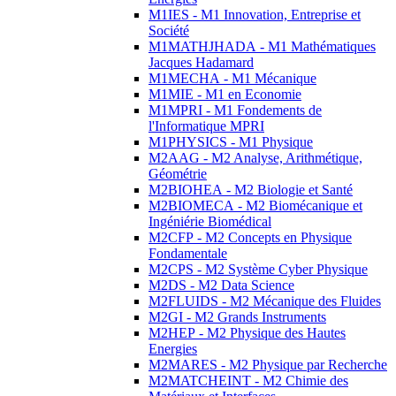
M1IES - M1 Innovation, Entreprise et
Société
M1MATHJHADA - M1 Mathématiques
Jacques Hadamard
M1MECHA - M1 Mécanique
M1MIE - M1 en Economie
M1MPRI - M1 Fondements de
l'Informatique MPRI
M1PHYSICS - M1 Physique
M2AAG - M2 Analyse, Arithmétique,
Géométrie
M2BIOHEA - M2 Biologie et Santé
M2BIOMECA - M2 Biomécanique et
Ingéniérie Biomédical
M2CFP - M2 Concepts en Physique
Fondamentale
M2CPS - M2 Système Cyber Physique
M2DS - M2 Data Science
M2FLUIDS - M2 Mécanique des Fluides
M2GI - M2 Grands Instruments
M2HEP - M2 Physique des Hautes
Energies
M2MARES - M2 Physique par Recherche
M2MATCHEINT - M2 Chimie des