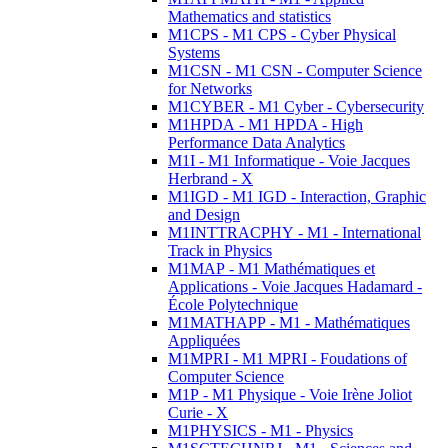
Mathematics and statistics
M1CPS - M1 CPS - Cyber Physical
Systems
M1CSN - M1 CSN - Computer Science
for Networks
M1CYBER - M1 Cyber - Cybersecurity
M1HPDA - M1 HPDA - High
Performance Data Analytics
M1I - M1 Informatique - Voie Jacques
Herbrand - X
M1IGD - M1 IGD - Interaction, Graphic
and Design
M1INTTRACPHY - M1 - International
Track in Physics
M1MAP - M1 Mathématiques et
Applications - Voie Jacques Hadamard -
École Polytechnique
M1MATHAPP - M1 - Mathématiques
Appliquées
M1MPRI - M1 MPRI - Foudations of
Computer Science
M1P - M1 Physique - Voie Irène Joliot
Curie - X
M1PHYSICS - M1 - Physics