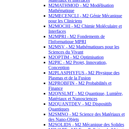
Matériaux et Interfaces
M2MATHMOD - M2 Modélisation
Mathématique
M2MECENCLI - M2 Génie Mécanique
pour les Cliniciens
M2MOCHI - M2 Chimie Moléculaire et
Interfaces
M2MPRI - M2 Fondements de
l'Informatique MPRI
M2MSV - M2 Mathématiques pour les
Sciences du Vivant
M2OPTIM - M2 Optimisation
M2PIC - M2 Projet, Innovation,
Conception
M2PLASPHYFUS - M2 Physique des
Plasmas et de la Fusion
M2PROBFIN - M2 Probabilités et
Finance
M2QNSLMT - M2 Quantique, Lumière,
Matériaux et Nanosciences
M2QUANTDEV - M2 Dispositifs
Quantiques
M2SMNO - M2 Science des Matériaux et
des Nano-Objets
M2SOLIDS - M2 Mécanique des Solides