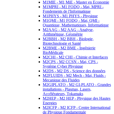
M1MIE - M1 MiE - Master en Economie
M1MPRI - M1 FODQ - Maj. MPRI -
Fondements de l'Informatique
M1PHYS - M1 PHYS - Physique
M1QMI - M1 FODQ - Maj. QMI -
Quantique, Mathematiques, Informatique
M2AAG - M2 AAG - Analyse,
Arithmétique, Géométrie
M2BBH - M2 BBH - Biologie,
Biotechnologie et Santé
M2BME - M2 BME - Ingénierie
BioMédicale
M2CHI - M2 CHI - Chimie et Interfaces
M2CPS - M2 CCSN - Maj. CPS -
Système Cyber Physique
M2DS - M2 DS - Science des données
M2FLUIDS - M2 Mech - Maj. Fluids -
Mecanique des Fluides
M2GIPLATO - M2 GI-PLATO - Grandes
installations - Plasmas, Lasers,
Accélérateurs, Tokamaks
M2HEP - M2 HEP - Physique des Hautes
Energies
M2ICFP - M2 ICFP - Centre International
de Physique Fondamentale