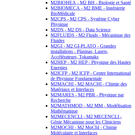
M2BIOHEA - M2 BH - Biologie et Santé
M2BIOMECA - M2 BME - Ingénierie
BioMédicale
M2CPS - M2 CPS - Système Cyber
Physique
M2DS - M2 DS - Data Science
M2FLUIDS - M2 Fluids - Mécanique des
Fluides
M2GI - M2 GI-PLATO - Grandes
installations - Plasmas, Lasers,
Accélérateurs, Tokamaks
M2HEP - M2 HEP - Physique des Hautes
Energies
M2ICFP - M2 ICFP - Centre International
de Physique Fondamentale
M2MACHI - M2 MACHI - Chimie des
Matériaux et Interfaces
M2MARES - M2 PBR - Physique par
Recherche
M2MATHMOD - M2 MM - Modélisation
Mathématique
M2MECENCLI - M2 MECENCLI -
Génie Mécanique pour les Cliniciens
M2MOCHI - M2 MoChI - Chimie
Moléculaire et Interfaces