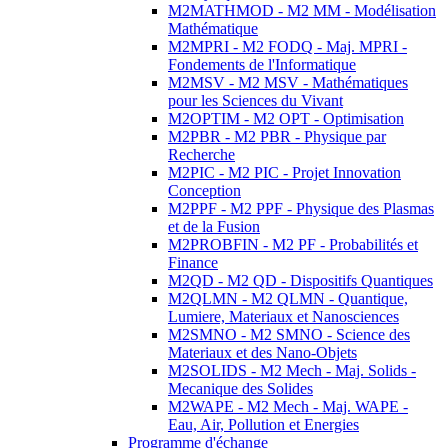
M2MATHMOD - M2 MM - Modélisation
Mathématique
M2MPRI - M2 FODQ - Maj. MPRI -
Fondements de l'Informatique
M2MSV - M2 MSV - Mathématiques
pour les Sciences du Vivant
M2OPTIM - M2 OPT - Optimisation
M2PBR - M2 PBR - Physique par
Recherche
M2PIC - M2 PIC - Projet Innovation
Conception
M2PPF - M2 PPF - Physique des Plasmas
et de la Fusion
M2PROBFIN - M2 PF - Probabilités et
Finance
M2QD - M2 QD - Dispositifs Quantiques
M2QLMN - M2 QLMN - Quantique,
Lumiere, Materiaux et Nanosciences
M2SMNO - M2 SMNO - Science des
Materiaux et des Nano-Objets
M2SOLIDS - M2 Mech - Maj. Solids -
Mecanique des Solides
M2WAPE - M2 Mech - Maj. WAPE -
Eau, Air, Pollution et Energies
Programme d'échange