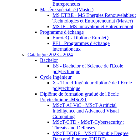
Entrepreneurs
Mastère spécialisé (Master)
MS ETRE - MS Energies Renouvelables :
Technologies et Entrepreneuriat (Master)
MS IE - MS Innovation et Entreprenariat
Programme d'échange
EuroteQ - Diplôme EuroteQ
PEI - Programmes d'échange
internationaux
Catalogue 2023 - 2024
Bachelor
BS - Bachelor of Science de l'Ecole
polytechnique
Cycle Ingénieur
X - Titre d’Ingénieur diplômé de l’École
polytechnique
Diplôme de formation gradué de l'Ecole
Polytechnique -MSc&T
MScT-AI-ViC - MScT-Artificial
Intelligence and Advanced Visual
Computing
MScT-CTD - MScT-Cybersecurity :
Threats and Defenses
MScT-DDDF - MScT-Double Degree
Data and Finance (DDDF)