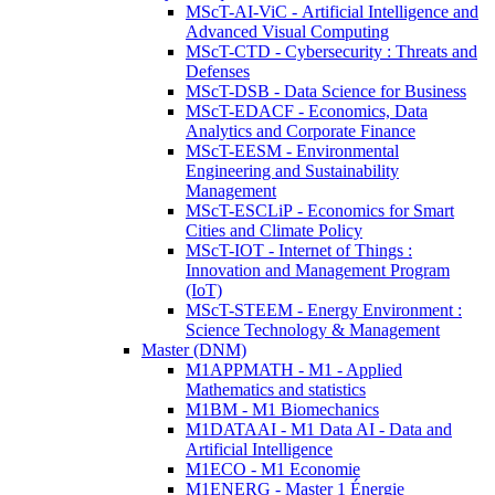
MScT-AI-ViC - Artificial Intelligence and
Advanced Visual Computing
MScT-CTD - Cybersecurity : Threats and
Defenses
MScT-DSB - Data Science for Business
MScT-EDACF - Economics, Data
Analytics and Corporate Finance
MScT-EESM - Environmental
Engineering and Sustainability
Management
MScT-ESCLiP - Economics for Smart
Cities and Climate Policy
MScT-IOT - Internet of Things :
Innovation and Management Program
(IoT)
MScT-STEEM - Energy Environment :
Science Technology & Management
Master (DNM)
M1APPMATH - M1 - Applied
Mathematics and statistics
M1BM - M1 Biomechanics
M1DATAAI - M1 Data AI - Data and
Artificial Intelligence
M1ECO - M1 Economie
M1ENERG - Master 1 Énergie