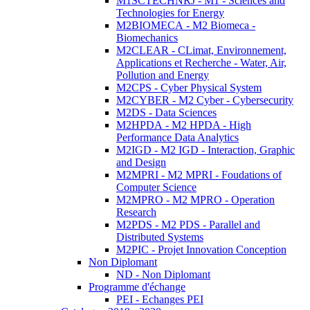
M1SCTECHNRJ - M1 - Sciences and
Technologies for Energy
M2BIOMECA - M2 Biomeca -
Biomechanics
M2CLEAR - CLimat, Environnement,
Applications et Recherche - Water, Air,
Pollution and Energy
M2CPS - Cyber Physical System
M2CYBER - M2 Cyber - Cybersecurity
M2DS - Data Sciences
M2HPDA - M2 HPDA - High
Performance Data Analytics
M2IGD - M2 IGD - Interaction, Graphic
and Design
M2MPRI - M2 MPRI - Foudations of
Computer Science
M2MPRO - M2 MPRO - Operation
Research
M2PDS - M2 PDS - Parallel and
Distributed Systems
M2PIC - Projet Innovation Conception
Non Diplomant
ND - Non Diplomant
Programme d'échange
PEI - Echanges PEI