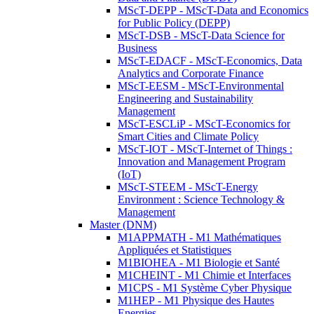
MScT-DEPP - MScT-Data and Economics
for Public Policy (DEPP)
MScT-DSB - MScT-Data Science for
Business
MScT-EDACF - MScT-Economics, Data
Analytics and Corporate Finance
MScT-EESM - MScT-Environmental
Engineering and Sustainability
Management
MScT-ESCLiP - MScT-Economics for
Smart Cities and Climate Policy
MScT-IOT - MScT-Internet of Things :
Innovation and Management Program
(IoT)
MScT-STEEM - MScT-Energy
Environment : Science Technology &
Management
Master (DNM)
M1APPMATH - M1 Mathématiques
Appliquées et Statistiques
M1BIOHEA - M1 Biologie et Santé
M1CHEINT - M1 Chimie et Interfaces
M1CPS - M1 Système Cyber Physique
M1HEP - M1 Physique des Hautes
Energies