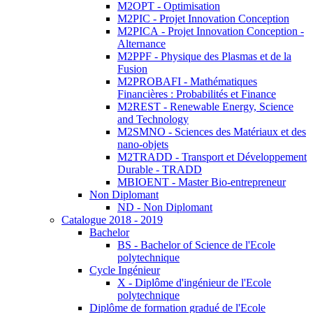
M2OPT - Optimisation
M2PIC - Projet Innovation Conception
M2PICA - Projet Innovation Conception -
Alternance
M2PPF - Physique des Plasmas et de la
Fusion
M2PROBAFI - Mathématiques
Financières : Probabilités et Finance
M2REST - Renewable Energy, Science
and Technology
M2SMNO - Sciences des Matériaux et des
nano-objets
M2TRADD - Transport et Développement
Durable - TRADD
MBIOENT - Master Bio-entrepreneur
Non Diplomant
ND - Non Diplomant
Catalogue 2018 - 2019
Bachelor
BS - Bachelor of Science de l'Ecole
polytechnique
Cycle Ingénieur
X - Diplôme d'ingénieur de l'Ecole
polytechnique
Diplôme de formation gradué de l'Ecole