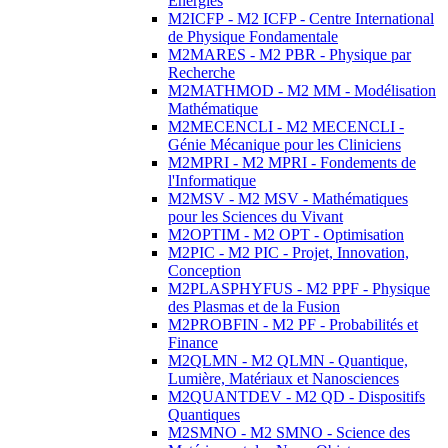
Energies
M2ICFP - M2 ICFP - Centre International
de Physique Fondamentale
M2MARES - M2 PBR - Physique par
Recherche
M2MATHMOD - M2 MM - Modélisation
Mathématique
M2MECENCLI - M2 MECENCLI -
Génie Mécanique pour les Cliniciens
M2MPRI - M2 MPRI - Fondements de
l'Informatique
M2MSV - M2 MSV - Mathématiques
pour les Sciences du Vivant
M2OPTIM - M2 OPT - Optimisation
M2PIC - M2 PIC - Projet, Innovation,
Conception
M2PLASPHYFUS - M2 PPF - Physique
des Plasmas et de la Fusion
M2PROBFIN - M2 PF - Probabilités et
Finance
M2QLMN - M2 QLMN - Quantique,
Lumière, Matériaux et Nanosciences
M2QUANTDEV - M2 QD - Dispositifs
Quantiques
M2SMNO - M2 SMNO - Science des