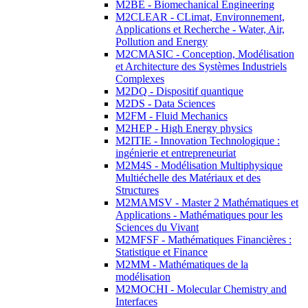
M2BE - Biomechanical Engineering
M2CLEAR - CLimat, Environnement,
Applications et Recherche - Water, Air,
Pollution and Energy
M2CMASIC - Conception, Modélisation
et Architecture des Systèmes Industriels
Complexes
M2DQ - Dispositif quantique
M2DS - Data Sciences
M2FM - Fluid Mechanics
M2HEP - High Energy physics
M2ITIE - Innovation Technologique :
ingénierie et entrepreneuriat
M2M4S - Modélisation Multiphysique
Multiéchelle des Matériaux et des
Structures
M2MAMSV - Master 2 Mathématiques et
Applications - Mathématiques pour les
Sciences du Vivant
M2MFSF - Mathématiques Financières :
Statistique et Finance
M2MM - Mathématiques de la
modélisation
M2MOCHI - Molecular Chemistry and
Interfaces