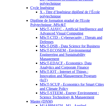
polytechnique
Cycle Ingénieur
X - Titre d’Ingénieur diplômé de l’École
polytechnique
Diplôme de formation gradué de l'Ecole
Polytechnique -MSc&T
MScT-AIAVC - Artificial Intelligence and
Advanced Visual Computing
MScT-CTD - Cybersecurity : Threats and
Defenses
MScT-DSB - Data Science for Business
MScT-ECOSEM - Environmental
Engineering and Sustainability
Management
MScT-EDACF - Economics, Data
Analytics and Corporate Finance
MScT-IOT - Internet of Things :
Innovation and Management Program
(IoT)
MScT-SCUP - Economics for Smart Cities
and Climate Policy
MScT-STEEM - Energy Environment :
Science Technology & Management
Master (DNM)
M1APPMATH - M1 - Applied