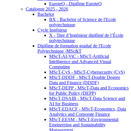
EuroteQ - Diplôme EuroteQ
Catalogue 2025 - 2026
Bachelor
BX - Bachelor of Science de l'Ecole
polytechnique
Cycle Ingénieur
X - Titre d’Ingénieur diplômé de l’École
polytechnique
Diplôme de formation gradué de l'Ecole
Polytechnique -MSc&T
MScT-AI-ViC - MScT-Artificial
Intelligence and Advanced Visual
Computing
MScT-CyS - MScT-Cybersecurity (CyS)
MScT-DDDF - MScT-Double Degree
Data and Finance (DDDF)
MScT-DEPP - MScT-Data and Economics
for Public Policy (DEPP)
MScT-DSAIB - MScT-Data Science and
AI for Business
MScT-EDACF - MScT-Economics, Data
Analytics and Corporate Finance
MScT-EESM - MScT-Environmental
Engineering and Sustainability
Management