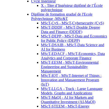
Cycle Ingénieur
X - Titre d’Ingénieur diplômé de l’École
polytechnique
Diplôme de formation gradué de l'Ecole
Polytechnique -MSc&T
MScT-CyS - MScT-Cybersecurity (CyS)
MScT-DDDF - MScT-Double Degree
Data and Finance (DDDF)
MScT-DEPP - MScT-Data and Economics
for Public Policy (DEPP)
MScT-DSAIB - MScT-Data Science and
AI for Business
MScT-EDACF - MScT-Economics, Data
Analytics and Corporate Finance
MScT-EESM - MScT-Environmental
Engineering and Sustainability
Management
MScT-IOT - MScT-Internet of Things :
Innovation and Management Program
(IoT)
MScT-LLGA - Track : Large Language
Models, Graphs and Applications
MScT-MaQI - AI for Markets and
Quantitative Investment (AI-MaQI)
MScT-STEEM - MScT-Energy