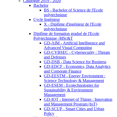
Catalogue 2019 - 2020
Bachelor
BS - Bachelor of Science de l'Ecole
polytechnique
Cycle Ingénieur
X - Diplôme d'ingénieur de l'Ecole
polytechnique
Diplôme de formation gradué de l'Ecole
Polytechnique -MSc&T
GD-AIM - Artificial Intelligence and
Advanced Visual Computing
GD-CYBSEC - Cybersecurity : Threats
and Defenses
GD-DSB - Data Science for Business
GD-EDCF - Economics, Data Analytics
and Corporate Finance
GD-EESTM - Energy Environment :
Science Technology & Management
GD-ESEM - Ecotechnologies for
Sustainability & Environment
Management
GD-IOT - Internet of Things : Innovation
and Management Program (IoT)
GD-SCUP - Smart Cities and Urban
Policy