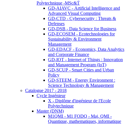
Polytechnique -MSc&T
GD-AIAVC - Artificial Intelligence and
Advanced Visual Computing
GD-CTD - Cybersecurity : Threats &
Defenses
GD-DSB - Data Science for Business
GD-ECOSEM - Ecotechnologies for
Sustainability & Environment
Management
GD-EDACF - Economics, Data Analytics
and Corporate Finance
GD-IOT - Internet of Things : Innovation
and Management Program (IoT)
GD-SCUP - Smart Cities and Urban
Policy
GD-STEEM - Energy Environment :
Science Technology & Management
Catalogue 2017 - 2018
Cycle Ingénieur
X - Diplôme d'ingénieur de l'Ecole
Polytechnique
Master (DNM)
M1QMI - M1 FODQ - Maj. QMI -
Quantique, mathematiques, informatique