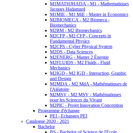
M1MATHJHADA - M1 - Mathematiques
Jacques Hadamard
M1MIE - M1 MiE - Master in Economics
M2BIOMECA - M2 Biomeca -
Biomechanics
M2BM - M2 Biomechanics
M2CFP - M2 CFP - Concepts in
Fundamental Physics
M2CPS - Cyber Physical System
M2DS - Data Sciences
M2ENERG - Master 2 Énergie
M2FLUIDS - M2 Fluids - Fluid
Mechanics
M2IGD - M2 IGD - Interaction, Graphic
and Design
M2MDA - M2 MdA - Mathématiques de
l'Aléatoire
M2MSV - M2 MSV - Mathématiques
pour les Sciences du Vivant
M2PIC - Projet Innovation Conception
Programme d'échange
PEI - Echanges PEI
Catalogue 2020 - 2021
Bachelor
BS - Bachelor of Science de l'Ecole