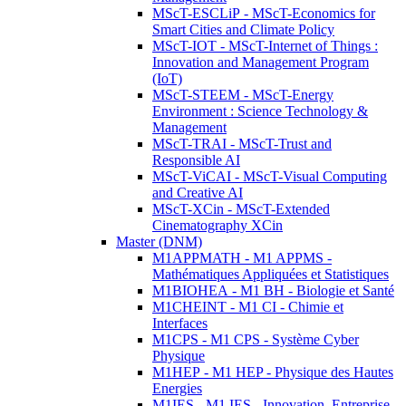
MScT-ESCLiP - MScT-Economics for
Smart Cities and Climate Policy
MScT-IOT - MScT-Internet of Things :
Innovation and Management Program
(IoT)
MScT-STEEM - MScT-Energy
Environment : Science Technology &
Management
MScT-TRAI - MScT-Trust and
Responsible AI
MScT-ViCAI - MScT-Visual Computing
and Creative AI
MScT-XCin - MScT-Extended
Cinematography XCin
Master (DNM)
M1APPMATH - M1 APPMS -
Mathématiques Appliquées et Statistiques
M1BIOHEA - M1 BH - Biologie et Santé
M1CHEINT - M1 CI - Chimie et
Interfaces
M1CPS - M1 CPS - Système Cyber
Physique
M1HEP - M1 HEP - Physique des Hautes
Energies
M1IES - M1 IES - Innovation, Entreprise