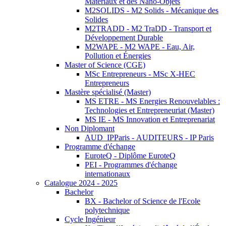
Matériaux et des Nano-Objets
M2SOLIDS - M2 Solids - Mécanique des
Solides
M2TRADD - M2 TraDD - Transport et
Développement Durable
M2WAPE - M2 WAPE - Eau, Air,
Pollution et Énergies
Master of Science (CGE)
MSc Entrepreneurs - MSc X-HEC
Entrepreneurs
Mastère spécialisé (Master)
MS ETRE - MS Energies Renouvelables :
Technologies et Entrepreneuriat (Master)
MS IE - MS Innovation et Entreprenariat
Non Diplomant
AUD_IPParis - AUDITEURS - IP Paris
Programme d'échange
EuroteQ - Diplôme EuroteQ
PEI - Programmes d'échange
internationaux
Catalogue 2024 - 2025
Bachelor
BX - Bachelor of Science de l'Ecole
polytechnique
Cycle Ingénieur