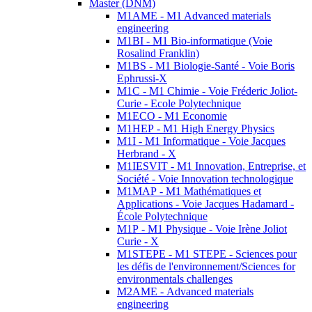
Master (DNM)
M1AME - M1 Advanced materials
engineering
M1BI - M1 Bio-informatique (Voie
Rosalind Franklin)
M1BS - M1 Biologie-Santé - Voie Boris
Ephrussi-X
M1C - M1 Chimie - Voie Fréderic Joliot-
Curie - Ecole Polytechnique
M1ECO - M1 Economie
M1HEP - M1 High Energy Physics
M1I - M1 Informatique - Voie Jacques
Herbrand - X
M1IESVIT - M1 Innovation, Entreprise, et
Société - Voie Innovation technologique
M1MAP - M1 Mathématiques et
Applications - Voie Jacques Hadamard -
École Polytechnique
M1P - M1 Physique - Voie Irène Joliot
Curie - X
M1STEPE - M1 STEPE - Sciences pour
les défis de l'environnement/Sciences for
environmentals challenges
M2AME - Advanced materials
engineering