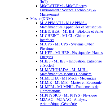
(IoT)
MScT-STEEM - MScT-Energy
Environment : Science Technology &
Management
Master (DNM)
M1APPMATH - M1 APPMS -
Mathématiques Appliquées et Statistiques
M1BIOHEA - M1 BH - Biologie et Santé
M1CHEINT - M1 CI - Chimie et
Interfaces
M1CPS - M1 CPS - Système Cyber
Physique
M1HEP - M1 HEP - Physique des Hautes
Energies
M1IES - M1 IES - Innovation, Entreprise
et Société
M1MATHJHADA - M1 MJH -
Mathématiques Jacques Hadamard
M1MECHA - M1 Mech - Mécanique
M1MIE - M1 MiE - Master en Economie
M1MPRI - M1 MPRI - Fondements de
l'Informatique
M1PHYSICS - M1 PHYS - Physique
M2AAG - M2 AAG - Analyse,
Arithmétique, Géométrie