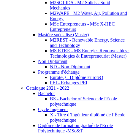
M2SOLIDS - M2 Solids - Solid
Mechanics
M2WAPE - M2 Water, Air, Pollution and
Energy
MSc Entrepreneurs - MSc X-HEC
Entrepreneurs
Mastère spécialisé (Master)
M2REST - Renewable Energy, Science
and Technology
MS ETRE - MS Energies Renouvelables :
Technologies & Entrepreneuriat (Master)
Non Diplomant
ND - Non Diplomant
Programme d'échange
EuroteQ - Diplôme EuroteQ
PEI - Echanges PEI
Catalogue 2021 - 2022
Bachelor
BS - Bachelor of Science de l'Ecole
polytechnique
Cycle Ingénieur
X - Titre d’Ingénieur diplômé de l’École
polytechnique
Diplôme de formation gradué de l'Ecole
Polytechnique -MSc&T