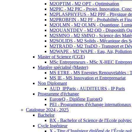
M2OPTIM - M2 OPT - Optimisation
M2PIC - M2 PIC - Projet, Innovation, Conc
M2PLASPHYFUS - M2 PPF - Physique des P
M2PROBFIN - M2 PF - Probabilités et Fin
M2QLMN - M2 QLMN - Quantique, Lumière
M2QUANTDEV - M2 QD - Dispositifs Qua
M2SMNO - M2 SMNO - Science des Matéri
M2SOLIDS - M2 Solids - Mécanique des So
M2TRADD - M2 TraDD - Transport et Dév
M2WAPE - M2 WAPE - Eau, Air, Pollution 
Master of Science (CGE)
MSc Entrepreneurs - MSc X-HEC Entrepre
Mastère spécialisé (Master)
MS ETRE - MS Energies Renouvelables : Tec
MS IE - MS Innovation et Entreprenariat
Non Diplomant
AUD_IPParis - AUDITEURS - IP Paris
Programme d'échange
EuroteQ - Diplôme EuroteQ
PEI - Programmes d'échange internationaux
Catalogue 2024 - 2025
Bachelor
BX - Bachelor of Science de l'Ecole polyte
Cycle Ingénieur
X - Titre d’Ingénieur diplômé de l’École po