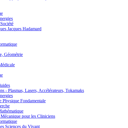
ue
nergies
 Société
es Jacques Hadamard
ormatique
, Géométrie
édicale
ue
uides
s - Plasmas, Lasers, Accélérateurs, Tokamaks
nergies
de Physique Fondamentale
erche
athématique
anique pour les Cliniciens
ormatique
s Sciences du Vivant