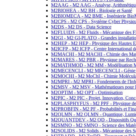
M2AAG - M2 AAG - Analyse, Arithmétique
M2BIOHEA - M2 BH - Biologie et Santé
M2BIOMECA - M2 BME - Ingénierie BioM
M2CPS - M2 CPS - Système Cyber Physiq
M2DS - M2 DS - Data Science
M2FLUIDS - M2 Fluids - Mécanique des Fl
M2GI - M2 GI-PLATO - Grandes installation
M2HEP - M2 HEP - Physique des Hautes E
M2ICFP - M2 ICFP - Centre International 
M2MACHI - M2 MACHI - Chimie des Matéri
M2MARES - M2 PBR - Physique par Rech
M2MATHMOD - M2 MM - Modélisation M
M2MECENCLI - M2 MECENCLI - Génie Méc
M2MOCHI - M2 MoChI - Chimie Moléculaire
M2MPRI - M2 MPRI - Fondements de l'Inf
M2MSV - M2 MSV - Mathématiques pour le
M2OPTIM - M2 OPT - Optimisation
M2PIC - M2 PIC - Projet, Innovation, Conc
M2PLASPHYFUS - M2 PPF - Physique des P
M2PROBFIN - M2 PF - Probabilités et Fin
M2QLMN - M2 QLMN - Quantique, Lumière
M2QUANTDEV - M2 QD - Dispositifs Qua
M2SMNO - M2 SMNO - Science des Matéri
M2SOLIDS - M2 Solids - Mécanique des So