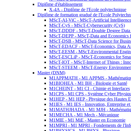
Diplôme d'établissement
X-4A - Diplôme de l'Ecole polytechnique
Diplôme de formation gradué de l'Ecole Polytec
MScT-AI-ViC - MScT-Artificial Intelligen
MScT-CyS - MScT-Cybersecurity (CyS)
MScT-DDDF - MScT-Double Degree Data 
MScT-DEPP - MScT-Data and Economics fo
MScT-DSB - MScT-Data Science for Busin
MScT-EDACF - MScT-Economics, Data Anal
MScT-EESM - MScT-Environmental Enginee
MScT-ESCLiP - MScT-Economics for Smart 
MScT-IOT - MScT-Internet of Things : Inn
MScT-STEEM - MScT-Energy Environment 
Master (DNM)
M1APPMATH - M1 APPMS - Mathématiques A
M1BIOHEA - M1 BH - Biologie et Santé
M1CHEINT - M1 CI - Chimie et Interfaces
M1CPS - M1 CPS - Système Cyber Physiq
M1HEP - M1 HEP - Physique des Hautes E
M1IES - M1 IES - Innovation, Entreprise et
M1MATHJHADA - M1 MJH - Mathématiqu
M1MECHA - M1 Mech - Mécanique
M1MIE - M1 MiE - Master en Economie
M1MPRI - M1 MPRI - Fondements de l'Inf
M1PHYSICS - M1 PHYS - Physique