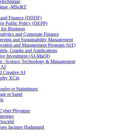
lytechnique
hnique -MSc&T
and Finance (DDDF)
r Public Policy (DEPP)
for Business
ytics and Corporate Finance
ring and Sustainability Management
ovation and Management Program (IoT)
ls, Graphs and Applications
ive Investment (AI-MaQI)
: Science Technology & Management
 AI
 Creative AI
aphy XCin
es et Statistiques
ie et Santé
le
Cyber Physique
nergies
 Société
es Jacques Hadamard