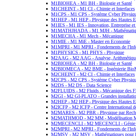
M1BIOHEA - M1 BH - Biologie et Santé
M1CHEINT - M1 CI - Chimie et Interfaces
M1CPS - M1 CPS - Système Cyber Physiq
M1HEP - M1 HEP - Physique des Hautes E
M1IES - M1 IES - Innovation, Entreprise et
M1MATHJHADA - M1 MJH - Mathématiqu
M1MECHA - M1 Mech - Mécanique
M1MIE - M1 MiE - Master en Economie
M1MPRI - M1 MPRI - Fondements de l'Inf
M1PHYSICS - M1 PHYS - Physique
M2AAG - M2 AAG - Analyse, Arithmétique
M2BIOHEA - M2 BH - Biologie et Santé
M2BIOMECA - M2 BME - Ingénierie BioM
M2CHEINT - M2 CI - Chimie et Interfaces
M2CPS - M2 CPS - Système Cyber Physiq
M2DS - M2 DS - Data Science
M2FLUIDS - M2 Fluids - Mécanique des Fl
M2GI - M2 GI-PLATO - Grandes installation
M2HEP - M2 HEP - Physique des Hautes E
M2ICFP - M2 ICFP - Centre International 
M2MARES - M2 PBR - Physique par Rech
M2MATHMOD - M2 MM - Modélisation M
M2MECENCLI - M2 MECENCLI - Génie Méc
M2MPRI - M2 MPRI - Fondements de l'Inf
M2MSV - M2 MSV - Mathématiques pour le