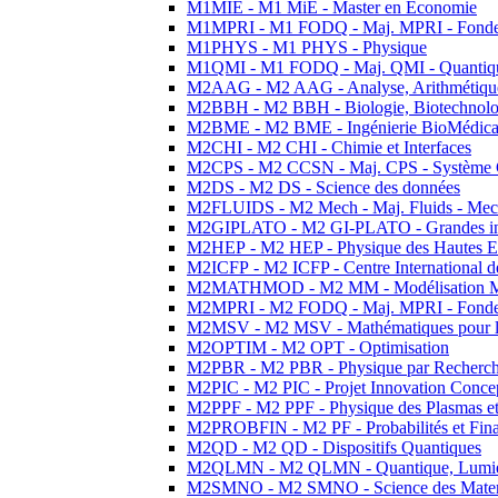
M1MIE - M1 MiE - Master en Economie
M1MPRI - M1 FODQ - Maj. MPRI - Fondeme
M1PHYS - M1 PHYS - Physique
M1QMI - M1 FODQ - Maj. QMI - Quantique
M2AAG - M2 AAG - Analyse, Arithmétique
M2BBH - M2 BBH - Biologie, Biotechnolog
M2BME - M2 BME - Ingénierie BioMédica
M2CHI - M2 CHI - Chimie et Interfaces
M2CPS - M2 CCSN - Maj. CPS - Système 
M2DS - M2 DS - Science des données
M2FLUIDS - M2 Mech - Maj. Fluids - Meca
M2GIPLATO - M2 GI-PLATO - Grandes instal
M2HEP - M2 HEP - Physique des Hautes E
M2ICFP - M2 ICFP - Centre International 
M2MATHMOD - M2 MM - Modélisation M
M2MPRI - M2 FODQ - Maj. MPRI - Fondeme
M2MSV - M2 MSV - Mathématiques pour le
M2OPTIM - M2 OPT - Optimisation
M2PBR - M2 PBR - Physique par Recherc
M2PIC - M2 PIC - Projet Innovation Conce
M2PPF - M2 PPF - Physique des Plasmas et
M2PROBFIN - M2 PF - Probabilités et Fin
M2QD - M2 QD - Dispositifs Quantiques
M2QLMN - M2 QLMN - Quantique, Lumiere
M2SMNO - M2 SMNO - Science des Materi