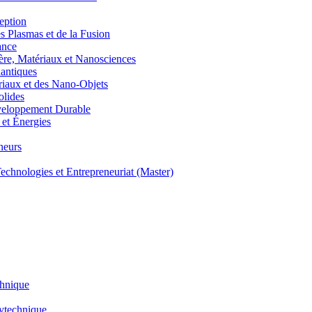
eption
lasmas et de la Fusion
ance
, Matériaux et Nanosciences
ntiques
aux et des Nano-Objets
lides
eloppement Durable
et Énergies
neurs
hnologies et Entrepreneuriat (Master)
chnique
lytechnique