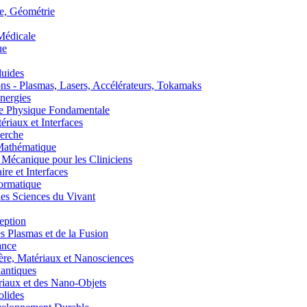
, Géométrie
édicale
ue
uides
s - Plasmas, Lasers, Accélérateurs, Tokamaks
nergies
de Physique Fondamentale
aux et Interfaces
erche
athématique
anique pour les Cliniciens
 et Interfaces
ormatique
s Sciences du Vivant
eption
lasmas et de la Fusion
ance
, Matériaux et Nanosciences
ntiques
aux et des Nano-Objets
lides