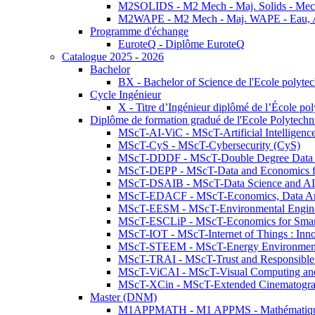
M2SOLIDS - M2 Mech - Maj. Solids - Meca
M2WAPE - M2 Mech - Maj. WAPE - Eau, Air
Programme d'échange
EuroteQ - Diplôme EuroteQ
Catalogue 2025 - 2026
Bachelor
BX - Bachelor of Science de l'Ecole polyte
Cycle Ingénieur
X - Titre d’Ingénieur diplômé de l’École po
Diplôme de formation gradué de l'Ecole Polytec
MScT-AI-ViC - MScT-Artificial Intelligen
MScT-CyS - MScT-Cybersecurity (CyS)
MScT-DDDF - MScT-Double Degree Data 
MScT-DEPP - MScT-Data and Economics fo
MScT-DSAIB - MScT-Data Science and AI 
MScT-EDACF - MScT-Economics, Data Anal
MScT-EESM - MScT-Environmental Enginee
MScT-ESCLiP - MScT-Economics for Smart 
MScT-IOT - MScT-Internet of Things : Inn
MScT-STEEM - MScT-Energy Environment 
MScT-TRAI - MScT-Trust and Responsible
MScT-ViCAI - MScT-Visual Computing and
MScT-XCin - MScT-Extended Cinematogr
Master (DNM)
M1APPMATH - M1 APPMS - Mathématiques A