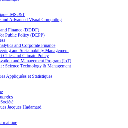
hnique -MSc&T
ce and Advanced Visual Computing
and Finance (DDDF)
r Public Policy (DEPP)
ess
ytics and Corporate Finance
ring and Sustainability Management
Cities and Climate Policy
ovation and Management Program (IoT)
: Science Technology & Management
ppliquées et Statistiques
ue
nergies
 Société
es Jacques Hadamard
ormatique