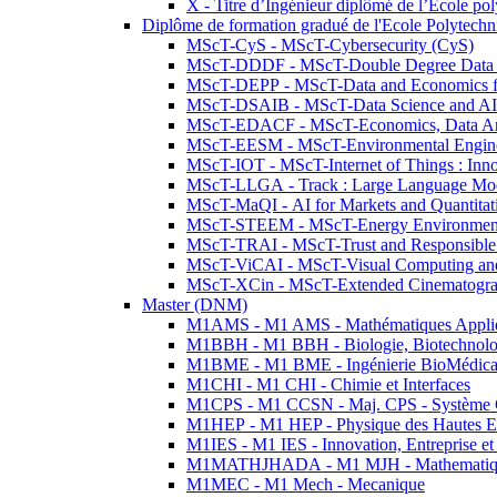
X - Titre d’Ingénieur diplômé de l’École po
Diplôme de formation gradué de l'Ecole Polytec
MScT-CyS - MScT-Cybersecurity (CyS)
MScT-DDDF - MScT-Double Degree Data 
MScT-DEPP - MScT-Data and Economics fo
MScT-DSAIB - MScT-Data Science and AI 
MScT-EDACF - MScT-Economics, Data Anal
MScT-EESM - MScT-Environmental Enginee
MScT-IOT - MScT-Internet of Things : Inn
MScT-LLGA - Track : Large Language Mode
MScT-MaQI - AI for Markets and Quantitat
MScT-STEEM - MScT-Energy Environment 
MScT-TRAI - MScT-Trust and Responsible
MScT-ViCAI - MScT-Visual Computing and
MScT-XCin - MScT-Extended Cinematogr
Master (DNM)
M1AMS - M1 AMS - Mathématiques Appliqué
M1BBH - M1 BBH - Biologie, Biotechnolog
M1BME - M1 BME - Ingénierie BioMédica
M1CHI - M1 CHI - Chimie et Interfaces
M1CPS - M1 CCSN - Maj. CPS - Système 
M1HEP - M1 HEP - Physique des Hautes E
M1IES - M1 IES - Innovation, Entreprise et
M1MATHJHADA - M1 MJH - Mathematiqu
M1MEC - M1 Mech - Mecanique