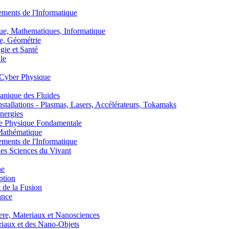
nts de l'Informatique
, Mathematiques, Informatique
, Géométrie
ie et Santé
le
Cyber Physique
nique des Fluides
lations - Plasmas, Lasers, Accélérateurs, Tokamaks
nergies
de Physique Fondamentale
athématique
nts de l'Informatique
s Sciences du Vivant
he
ption
 de la Fusion
ance
, Materiaux et Nanosciences
aux et des Nano-Objets