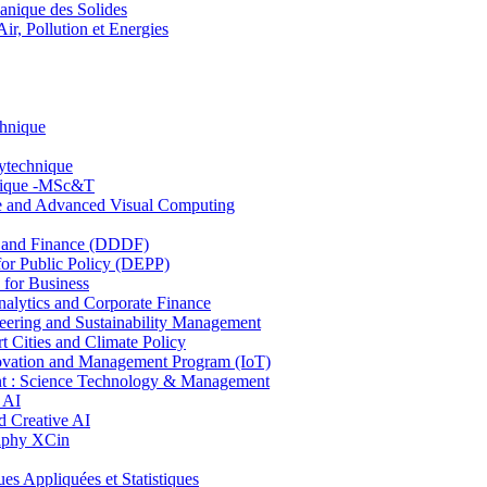
nique des Solides
, Pollution et Energies
chnique
lytechnique
hnique -MSc&T
ce and Advanced Visual Computing
and Finance (DDDF)
r Public Policy (DEPP)
for Business
ytics and Corporate Finance
ring and Sustainability Management
Cities and Climate Policy
ovation and Management Program (IoT)
: Science Technology & Management
 AI
 Creative AI
aphy XCin
ppliquées et Statistiques