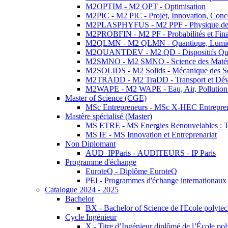
M2OPTIM - M2 OPT - Optimisation
M2PIC - M2 PIC - Projet, Innovation, Conc
M2PLASPHYFUS - M2 PPF - Physique des P
M2PROBFIN - M2 PF - Probabilités et Fin
M2QLMN - M2 QLMN - Quantique, Lumière
M2QUANTDEV - M2 QD - Dispositifs Qua
M2SMNO - M2 SMNO - Science des Matéri
M2SOLIDS - M2 Solids - Mécanique des So
M2TRADD - M2 TraDD - Transport et Dév
M2WAPE - M2 WAPE - Eau, Air, Pollution 
Master of Science (CGE)
MSc Entrepreneurs - MSc X-HEC Entrepre
Mastère spécialisé (Master)
MS ETRE - MS Energies Renouvelables : Tec
MS IE - MS Innovation et Entreprenariat
Non Diplomant
AUD_IPParis - AUDITEURS - IP Paris
Programme d'échange
EuroteQ - Diplôme EuroteQ
PEI - Programmes d'échange internationaux
Catalogue 2024 - 2025
Bachelor
BX - Bachelor of Science de l'Ecole polyte
Cycle Ingénieur
X - Titre d’Ingénieur diplômé de l’École po