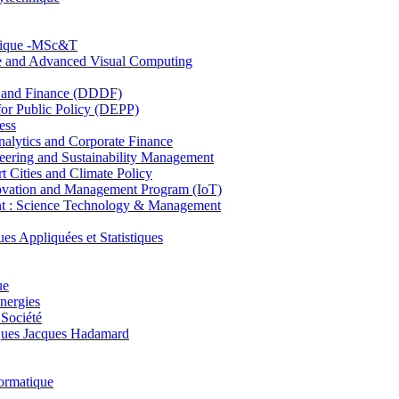
hnique -MSc&T
ce and Advanced Visual Computing
and Finance (DDDF)
r Public Policy (DEPP)
ess
ytics and Corporate Finance
ring and Sustainability Management
Cities and Climate Policy
ovation and Management Program (IoT)
: Science Technology & Management
ppliquées et Statistiques
ue
nergies
 Société
es Jacques Hadamard
ormatique