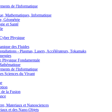
nts de l'Informatique
, Mathematiques, Informatique
, Géométrie
ie et Santé
le
Cyber Physique
nique des Fluides
lations - Plasmas, Lasers, Accélérateurs, Tokamaks
nergies
de Physique Fondamentale
athématique
nts de l'Informatique
s Sciences du Vivant
he
ption
 de la Fusion
ance
, Materiaux et Nanosciences
aux et des Nano-Objets