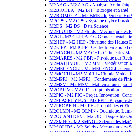
M2AAG - M2 AAG - Analyse, Arithmétique
M2BIOHEA - M2 BH - Biologie et Santé
M2BIOMECA - M2 BME - Ingénierie BioM
M2CPS - M2 CPS - Système Cyber Physiq
M2DS - M2 DS - Data Science
M2FLUIDS - M2 Fluids - Mécanique des Fl
M2GI - M2 GI-PLATO - Grandes installation
M2HEP - M2 HEP - Physique des Hautes E
M2ICFP - M2 ICFP - Centre International 
M2MACHI - M2 MACHI - Chimie des Matéri
M2MARES - M2 PBR - Physique par Rech
M2MATHMOD - M2 MM - Modélisation M
M2MECENCLI - M2 MECENCLI - Génie Méc
M2MOCHI - M2 MoChI - Chimie Moléculaire
M2MPRI - M2 MPRI - Fondements de l'Inf
M2MSV - M2 MSV - Mathématiques pour le
M2OPTIM - M2 OPT - Optimisation
M2PIC - M2 PIC - Projet, Innovation, Conc
M2PLASPHYFUS - M2 PPF - Physique des P
M2PROBFIN - M2 PF - Probabilités et Fin
M2QLMN - M2 QLMN - Quantique, Lumière
M2QUANTDEV - M2 QD - Dispositifs Qua
M2SMNO - M2 SMNO - Science des Matéri
M2SOLIDS - M2 Solids - Mécanique des So