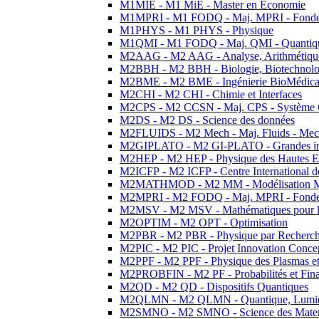
M1MIE - M1 MiE - Master en Economie
M1MPRI - M1 FODQ - Maj. MPRI - Fondeme
M1PHYS - M1 PHYS - Physique
M1QMI - M1 FODQ - Maj. QMI - Quantique
M2AAG - M2 AAG - Analyse, Arithmétique
M2BBH - M2 BBH - Biologie, Biotechnolog
M2BME - M2 BME - Ingénierie BioMédica
M2CHI - M2 CHI - Chimie et Interfaces
M2CPS - M2 CCSN - Maj. CPS - Système 
M2DS - M2 DS - Science des données
M2FLUIDS - M2 Mech - Maj. Fluids - Meca
M2GIPLATO - M2 GI-PLATO - Grandes instal
M2HEP - M2 HEP - Physique des Hautes E
M2ICFP - M2 ICFP - Centre International 
M2MATHMOD - M2 MM - Modélisation M
M2MPRI - M2 FODQ - Maj. MPRI - Fondeme
M2MSV - M2 MSV - Mathématiques pour le
M2OPTIM - M2 OPT - Optimisation
M2PBR - M2 PBR - Physique par Recherc
M2PIC - M2 PIC - Projet Innovation Conce
M2PPF - M2 PPF - Physique des Plasmas et
M2PROBFIN - M2 PF - Probabilités et Fin
M2QD - M2 QD - Dispositifs Quantiques
M2QLMN - M2 QLMN - Quantique, Lumiere
M2SMNO - M2 SMNO - Science des Materi