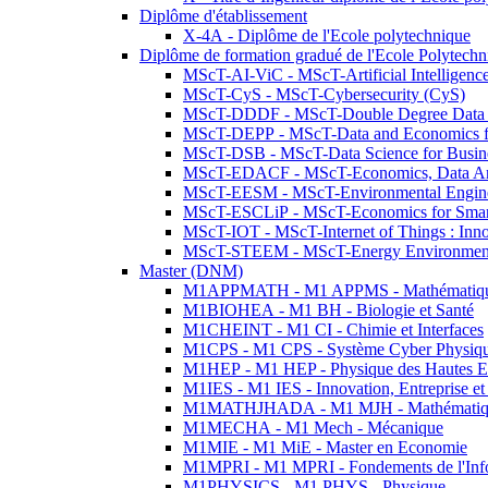
Diplôme d'établissement
X-4A - Diplôme de l'Ecole polytechnique
Diplôme de formation gradué de l'Ecole Polytec
MScT-AI-ViC - MScT-Artificial Intelligen
MScT-CyS - MScT-Cybersecurity (CyS)
MScT-DDDF - MScT-Double Degree Data 
MScT-DEPP - MScT-Data and Economics fo
MScT-DSB - MScT-Data Science for Busin
MScT-EDACF - MScT-Economics, Data Anal
MScT-EESM - MScT-Environmental Enginee
MScT-ESCLiP - MScT-Economics for Smart 
MScT-IOT - MScT-Internet of Things : Inn
MScT-STEEM - MScT-Energy Environment 
Master (DNM)
M1APPMATH - M1 APPMS - Mathématiques A
M1BIOHEA - M1 BH - Biologie et Santé
M1CHEINT - M1 CI - Chimie et Interfaces
M1CPS - M1 CPS - Système Cyber Physiq
M1HEP - M1 HEP - Physique des Hautes E
M1IES - M1 IES - Innovation, Entreprise et
M1MATHJHADA - M1 MJH - Mathématiqu
M1MECHA - M1 Mech - Mécanique
M1MIE - M1 MiE - Master en Economie
M1MPRI - M1 MPRI - Fondements de l'Inf
M1PHYSICS - M1 PHYS - Physique