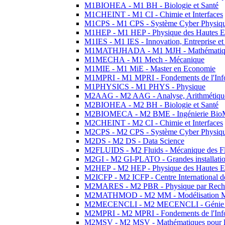
M1BIOHEA - M1 BH - Biologie et Santé
M1CHEINT - M1 CI - Chimie et Interfaces
M1CPS - M1 CPS - Système Cyber Physiq
M1HEP - M1 HEP - Physique des Hautes E
M1IES - M1 IES - Innovation, Entreprise et
M1MATHJHADA - M1 MJH - Mathématiqu
M1MECHA - M1 Mech - Mécanique
M1MIE - M1 MiE - Master en Economie
M1MPRI - M1 MPRI - Fondements de l'Inf
M1PHYSICS - M1 PHYS - Physique
M2AAG - M2 AAG - Analyse, Arithmétique
M2BIOHEA - M2 BH - Biologie et Santé
M2BIOMECA - M2 BME - Ingénierie BioM
M2CHEINT - M2 CI - Chimie et Interfaces
M2CPS - M2 CPS - Système Cyber Physiq
M2DS - M2 DS - Data Science
M2FLUIDS - M2 Fluids - Mécanique des Fl
M2GI - M2 GI-PLATO - Grandes installation
M2HEP - M2 HEP - Physique des Hautes E
M2ICFP - M2 ICFP - Centre International 
M2MARES - M2 PBR - Physique par Rech
M2MATHMOD - M2 MM - Modélisation M
M2MECENCLI - M2 MECENCLI - Génie Méc
M2MPRI - M2 MPRI - Fondements de l'Inf
M2MSV - M2 MSV - Mathématiques pour le