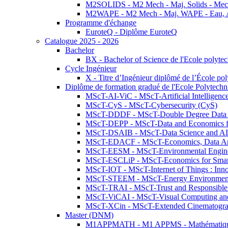
M2SOLIDS - M2 Mech - Maj. Solids - Meca
M2WAPE - M2 Mech - Maj. WAPE - Eau, Air
Programme d'échange
EuroteQ - Diplôme EuroteQ
Catalogue 2025 - 2026
Bachelor
BX - Bachelor of Science de l'Ecole polyte
Cycle Ingénieur
X - Titre d’Ingénieur diplômé de l’École po
Diplôme de formation gradué de l'Ecole Polytec
MScT-AI-ViC - MScT-Artificial Intelligen
MScT-CyS - MScT-Cybersecurity (CyS)
MScT-DDDF - MScT-Double Degree Data 
MScT-DEPP - MScT-Data and Economics fo
MScT-DSAIB - MScT-Data Science and AI 
MScT-EDACF - MScT-Economics, Data Anal
MScT-EESM - MScT-Environmental Enginee
MScT-ESCLiP - MScT-Economics for Smart 
MScT-IOT - MScT-Internet of Things : Inn
MScT-STEEM - MScT-Energy Environment 
MScT-TRAI - MScT-Trust and Responsible
MScT-ViCAI - MScT-Visual Computing and
MScT-XCin - MScT-Extended Cinematogr
Master (DNM)
M1APPMATH - M1 APPMS - Mathématiques A