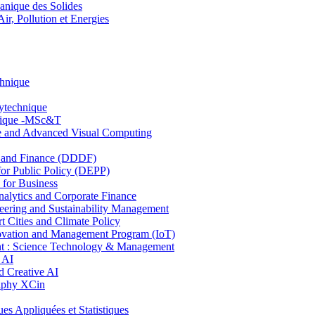
nique des Solides
, Pollution et Energies
chnique
lytechnique
hnique -MSc&T
ce and Advanced Visual Computing
and Finance (DDDF)
r Public Policy (DEPP)
for Business
ytics and Corporate Finance
ring and Sustainability Management
Cities and Climate Policy
ovation and Management Program (IoT)
: Science Technology & Management
 AI
 Creative AI
aphy XCin
ppliquées et Statistiques