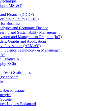
lytechnique
hnique -MSc&T
and Finance (DDDF)
r Public Policy (DEPP)
for Business
ytics and Corporate Finance
ring and Sustainability Management
ovation and Management Program (IoT)
ls, Graphs and Applications
ive Investment (AI-MaQI)
: Science Technology & Management
 AI
 Creative AI
aphy XCin
es et Statistiques
ie et Santé
le
Cyber Physique
nergies
 Société
es Jacques Hadamard