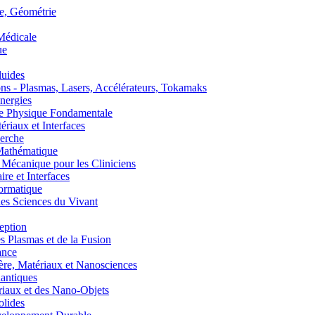
, Géométrie
édicale
ue
uides
s - Plasmas, Lasers, Accélérateurs, Tokamaks
nergies
de Physique Fondamentale
aux et Interfaces
erche
athématique
anique pour les Cliniciens
 et Interfaces
ormatique
s Sciences du Vivant
eption
lasmas et de la Fusion
ance
, Matériaux et Nanosciences
ntiques
aux et des Nano-Objets
lides