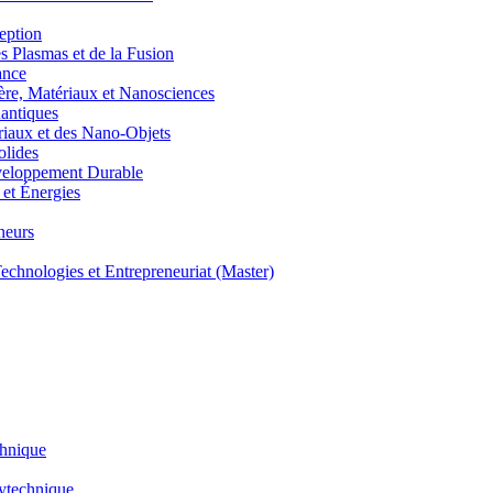
eption
lasmas et de la Fusion
ance
, Matériaux et Nanosciences
ntiques
aux et des Nano-Objets
lides
eloppement Durable
et Énergies
neurs
hnologies et Entrepreneuriat (Master)
chnique
lytechnique