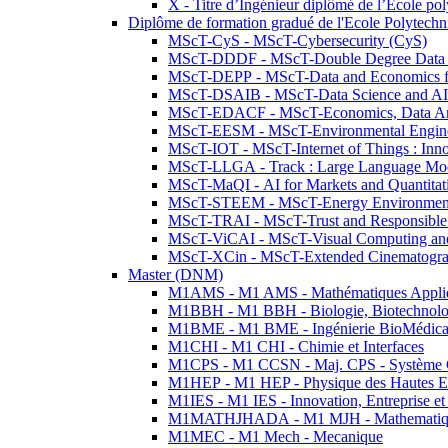
X - Titre d’Ingénieur diplômé de l’École po
Diplôme de formation gradué de l'Ecole Polytec
MScT-CyS - MScT-Cybersecurity (CyS)
MScT-DDDF - MScT-Double Degree Data 
MScT-DEPP - MScT-Data and Economics fo
MScT-DSAIB - MScT-Data Science and AI 
MScT-EDACF - MScT-Economics, Data Anal
MScT-EESM - MScT-Environmental Enginee
MScT-IOT - MScT-Internet of Things : Inn
MScT-LLGA - Track : Large Language Mode
MScT-MaQI - AI for Markets and Quantitat
MScT-STEEM - MScT-Energy Environment 
MScT-TRAI - MScT-Trust and Responsible
MScT-ViCAI - MScT-Visual Computing and
MScT-XCin - MScT-Extended Cinematogr
Master (DNM)
M1AMS - M1 AMS - Mathématiques Appliqué
M1BBH - M1 BBH - Biologie, Biotechnolog
M1BME - M1 BME - Ingénierie BioMédica
M1CHI - M1 CHI - Chimie et Interfaces
M1CPS - M1 CCSN - Maj. CPS - Système 
M1HEP - M1 HEP - Physique des Hautes E
M1IES - M1 IES - Innovation, Entreprise et
M1MATHJHADA - M1 MJH - Mathematiqu
M1MEC - M1 Mech - Mecanique