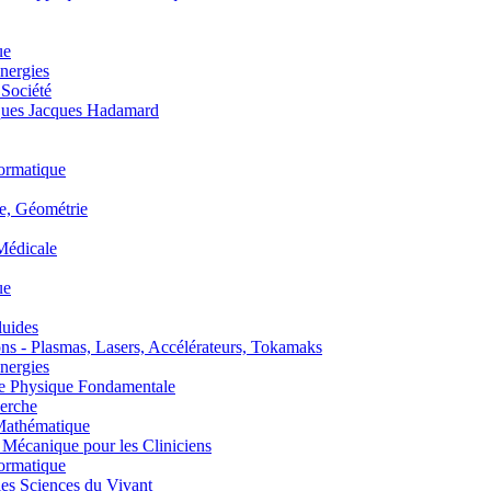
ue
nergies
 Société
es Jacques Hadamard
ormatique
, Géométrie
édicale
ue
uides
s - Plasmas, Lasers, Accélérateurs, Tokamaks
nergies
de Physique Fondamentale
erche
athématique
anique pour les Cliniciens
ormatique
s Sciences du Vivant