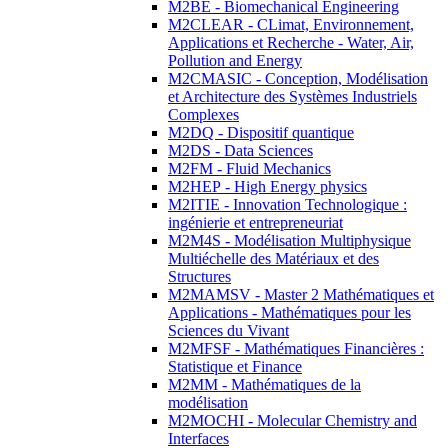
M2BE - Biomechanical Engineering
M2CLEAR - CLimat, Environnement,
Applications et Recherche - Water, Air,
Pollution and Energy
M2CMASIC - Conception, Modélisation
et Architecture des Systèmes Industriels
Complexes
M2DQ - Dispositif quantique
M2DS - Data Sciences
M2FM - Fluid Mechanics
M2HEP - High Energy physics
M2ITIE - Innovation Technologique :
ingénierie et entrepreneuriat
M2M4S - Modélisation Multiphysique
Multiéchelle des Matériaux et des
Structures
M2MAMSV - Master 2 Mathématiques et
Applications - Mathématiques pour les
Sciences du Vivant
M2MFSF - Mathématiques Financières :
Statistique et Finance
M2MM - Mathématiques de la
modélisation
M2MOCHI - Molecular Chemistry and
Interfaces