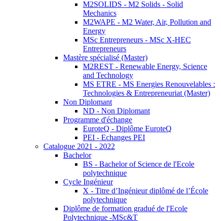
M2SOLIDS - M2 Solids - Solid
Mechanics
M2WAPE - M2 Water, Air, Pollution and
Energy
MSc Entrepreneurs - MSc X-HEC
Entrepreneurs
Mastère spécialisé (Master)
M2REST - Renewable Energy, Science
and Technology
MS ETRE - MS Energies Renouvelables :
Technologies & Entrepreneuriat (Master)
Non Diplomant
ND - Non Diplomant
Programme d'échange
EuroteQ - Diplôme EuroteQ
PEI - Echanges PEI
Catalogue 2021 - 2022
Bachelor
BS - Bachelor of Science de l'Ecole
polytechnique
Cycle Ingénieur
X - Titre d’Ingénieur diplômé de l’École
polytechnique
Diplôme de formation gradué de l'Ecole
Polytechnique -MSc&T