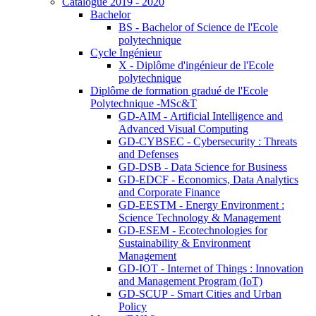
Catalogue 2019 - 2020
Bachelor
BS - Bachelor of Science de l'Ecole
polytechnique
Cycle Ingénieur
X - Diplôme d'ingénieur de l'Ecole
polytechnique
Diplôme de formation gradué de l'Ecole
Polytechnique -MSc&T
GD-AIM - Artificial Intelligence and
Advanced Visual Computing
GD-CYBSEC - Cybersecurity : Threats
and Defenses
GD-DSB - Data Science for Business
GD-EDCF - Economics, Data Analytics
and Corporate Finance
GD-EESTM - Energy Environment :
Science Technology & Management
GD-ESEM - Ecotechnologies for
Sustainability & Environment
Management
GD-IOT - Internet of Things : Innovation
and Management Program (IoT)
GD-SCUP - Smart Cities and Urban
Policy