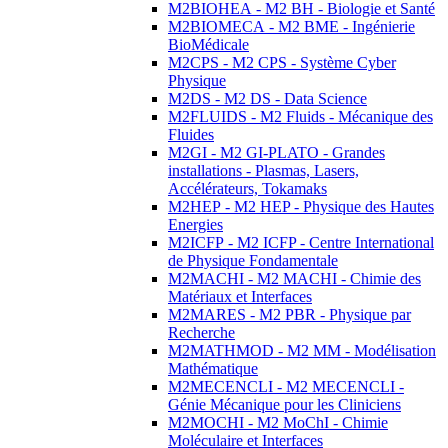
M2BIOHEA - M2 BH - Biologie et Santé
M2BIOMECA - M2 BME - Ingénierie
BioMédicale
M2CPS - M2 CPS - Système Cyber
Physique
M2DS - M2 DS - Data Science
M2FLUIDS - M2 Fluids - Mécanique des
Fluides
M2GI - M2 GI-PLATO - Grandes
installations - Plasmas, Lasers,
Accélérateurs, Tokamaks
M2HEP - M2 HEP - Physique des Hautes
Energies
M2ICFP - M2 ICFP - Centre International
de Physique Fondamentale
M2MACHI - M2 MACHI - Chimie des
Matériaux et Interfaces
M2MARES - M2 PBR - Physique par
Recherche
M2MATHMOD - M2 MM - Modélisation
Mathématique
M2MECENCLI - M2 MECENCLI -
Génie Mécanique pour les Cliniciens
M2MOCHI - M2 MoChI - Chimie
Moléculaire et Interfaces