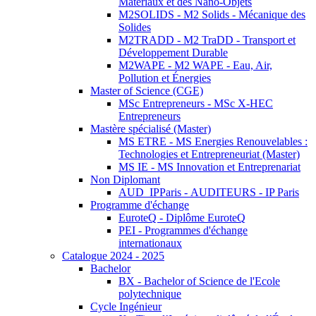
Matériaux et des Nano-Objets
M2SOLIDS - M2 Solids - Mécanique des
Solides
M2TRADD - M2 TraDD - Transport et
Développement Durable
M2WAPE - M2 WAPE - Eau, Air,
Pollution et Énergies
Master of Science (CGE)
MSc Entrepreneurs - MSc X-HEC
Entrepreneurs
Mastère spécialisé (Master)
MS ETRE - MS Energies Renouvelables :
Technologies et Entrepreneuriat (Master)
MS IE - MS Innovation et Entreprenariat
Non Diplomant
AUD_IPParis - AUDITEURS - IP Paris
Programme d'échange
EuroteQ - Diplôme EuroteQ
PEI - Programmes d'échange
internationaux
Catalogue 2024 - 2025
Bachelor
BX - Bachelor of Science de l'Ecole
polytechnique
Cycle Ingénieur