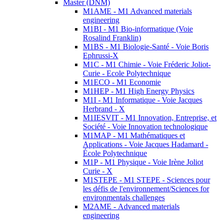
Master (DNM)
M1AME - M1 Advanced materials
engineering
M1BI - M1 Bio-informatique (Voie
Rosalind Franklin)
M1BS - M1 Biologie-Santé - Voie Boris
Ephrussi-X
M1C - M1 Chimie - Voie Fréderic Joliot-
Curie - Ecole Polytechnique
M1ECO - M1 Economie
M1HEP - M1 High Energy Physics
M1I - M1 Informatique - Voie Jacques
Herbrand - X
M1IESVIT - M1 Innovation, Entreprise, et
Société - Voie Innovation technologique
M1MAP - M1 Mathématiques et
Applications - Voie Jacques Hadamard -
École Polytechnique
M1P - M1 Physique - Voie Irène Joliot
Curie - X
M1STEPE - M1 STEPE - Sciences pour
les défis de l'environnement/Sciences for
environmentals challenges
M2AME - Advanced materials
engineering