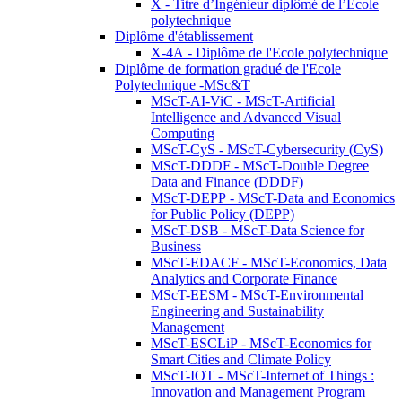
X - Titre d’Ingénieur diplômé de l’École
polytechnique
Diplôme d'établissement
X-4A - Diplôme de l'Ecole polytechnique
Diplôme de formation gradué de l'Ecole
Polytechnique -MSc&T
MScT-AI-ViC - MScT-Artificial
Intelligence and Advanced Visual
Computing
MScT-CyS - MScT-Cybersecurity (CyS)
MScT-DDDF - MScT-Double Degree
Data and Finance (DDDF)
MScT-DEPP - MScT-Data and Economics
for Public Policy (DEPP)
MScT-DSB - MScT-Data Science for
Business
MScT-EDACF - MScT-Economics, Data
Analytics and Corporate Finance
MScT-EESM - MScT-Environmental
Engineering and Sustainability
Management
MScT-ESCLiP - MScT-Economics for
Smart Cities and Climate Policy
MScT-IOT - MScT-Internet of Things :
Innovation and Management Program