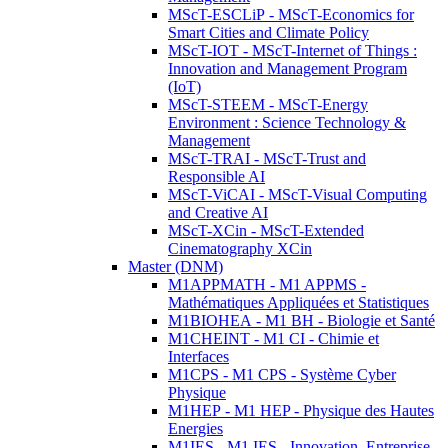
MScT-ESCLiP - MScT-Economics for
Smart Cities and Climate Policy
MScT-IOT - MScT-Internet of Things :
Innovation and Management Program
(IoT)
MScT-STEEM - MScT-Energy
Environment : Science Technology &
Management
MScT-TRAI - MScT-Trust and
Responsible AI
MScT-ViCAI - MScT-Visual Computing
and Creative AI
MScT-XCin - MScT-Extended
Cinematography XCin
Master (DNM)
M1APPMATH - M1 APPMS -
Mathématiques Appliquées et Statistiques
M1BIOHEA - M1 BH - Biologie et Santé
M1CHEINT - M1 CI - Chimie et
Interfaces
M1CPS - M1 CPS - Système Cyber
Physique
M1HEP - M1 HEP - Physique des Hautes
Energies
M1IES - M1 IES - Innovation, Entreprise