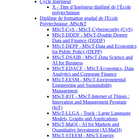
Cycle Ingénieur
X - Titre d’Ingénieur diplômé de l’École
polytechnique
Diplôme de formation gradué de l'Ecole
Polytechnique -MSc&T
MScT-CyS - MScT-Cybersecurity (CyS)
MScT-DDDF - MScT-Double Degree
Data and Finance (DDDF)
MScT-DEPP - MScT-Data and Economics
for Public Policy (DEPP)
MScT-DSAIB - MScT-Data Science and
AI for Business
MScT-EDACF - MScT-Economics, Data
Analytics and Corporate Finance
MScT-EESM - MScT-Environmental
Engineering and Sustainability
Management
MScT-IOT - MScT-Internet of Things :
Innovation and Management Program
(IoT)
MScT-LLGA - Track : Large Language
Models, Graphs and Applications
MScT-MaQI - AI for Markets and
Quantitative Investment (AI-MaQI)
MScT-STEEM - MScT-Energy