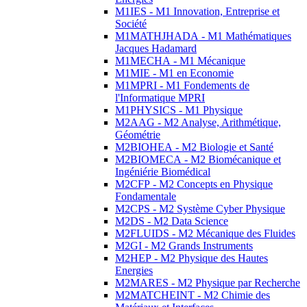
M1IES - M1 Innovation, Entreprise et
Société
M1MATHJHADA - M1 Mathématiques
Jacques Hadamard
M1MECHA - M1 Mécanique
M1MIE - M1 en Economie
M1MPRI - M1 Fondements de
l'Informatique MPRI
M1PHYSICS - M1 Physique
M2AAG - M2 Analyse, Arithmétique,
Géométrie
M2BIOHEA - M2 Biologie et Santé
M2BIOMECA - M2 Biomécanique et
Ingéniérie Biomédical
M2CFP - M2 Concepts en Physique
Fondamentale
M2CPS - M2 Système Cyber Physique
M2DS - M2 Data Science
M2FLUIDS - M2 Mécanique des Fluides
M2GI - M2 Grands Instruments
M2HEP - M2 Physique des Hautes
Energies
M2MARES - M2 Physique par Recherche
M2MATCHEINT - M2 Chimie des