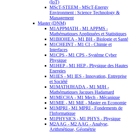
(IoT)
MScT-STEEM - MScT-Energy
Environment : Science Technology &
Management
Master (DNM)
M1APPMATH - M1 APPMS -
Mathématiques Appliquées et Statistiques
M1BIOHEA - M1 BH - Biologie et Santé
M1CHEINT - M1 CI - Chimie et
Interfaces
M1CPS - M1 CPS - Système Cyber
Physique
M1HEP - M1 HEP - Physique des Hautes
Energies
M1IES - M1 IES - Innovation, Entreprise
et Société
M1MATHJHADA - M1 MJH -
Mathématiques Jacques Hadamard
M1MECHA - M1 Mech - Mécanique
M1MIE - M1 MiE - Master en Economie
M1MPRI - M1 MPRI - Fondements de
l'Informatique
M1PHYSICS - M1 PHYS - Physique
M2AAG - M2 AAG - Analyse,
Arithmétique, Géométrie