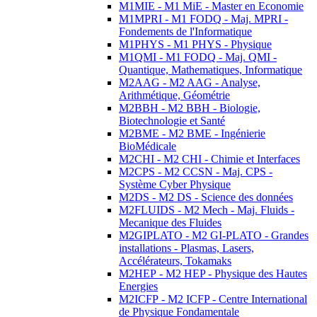
M1MIE - M1 MiE - Master en Economie
M1MPRI - M1 FODQ - Maj. MPRI -
Fondements de l'Informatique
M1PHYS - M1 PHYS - Physique
M1QMI - M1 FODQ - Maj. QMI -
Quantique, Mathematiques, Informatique
M2AAG - M2 AAG - Analyse,
Arithmétique, Géométrie
M2BBH - M2 BBH - Biologie,
Biotechnologie et Santé
M2BME - M2 BME - Ingénierie
BioMédicale
M2CHI - M2 CHI - Chimie et Interfaces
M2CPS - M2 CCSN - Maj. CPS -
Système Cyber Physique
M2DS - M2 DS - Science des données
M2FLUIDS - M2 Mech - Maj. Fluids -
Mecanique des Fluides
M2GIPLATO - M2 GI-PLATO - Grandes
installations - Plasmas, Lasers,
Accélérateurs, Tokamaks
M2HEP - M2 HEP - Physique des Hautes
Energies
M2ICFP - M2 ICFP - Centre International
de Physique Fondamentale