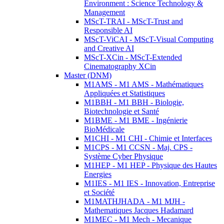
Environment : Science Technology &
Management
MScT-TRAI - MScT-Trust and
Responsible AI
MScT-ViCAI - MScT-Visual Computing
and Creative AI
MScT-XCin - MScT-Extended
Cinematography XCin
Master (DNM)
M1AMS - M1 AMS - Mathématiques
Appliquées et Statistiques
M1BBH - M1 BBH - Biologie,
Biotechnologie et Santé
M1BME - M1 BME - Ingénierie
BioMédicale
M1CHI - M1 CHI - Chimie et Interfaces
M1CPS - M1 CCSN - Maj. CPS -
Système Cyber Physique
M1HEP - M1 HEP - Physique des Hautes
Energies
M1IES - M1 IES - Innovation, Entreprise
et Société
M1MATHJHADA - M1 MJH -
Mathematiques Jacques Hadamard
M1MEC - M1 Mech - Mecanique