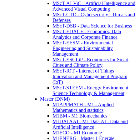
MScT-AI-ViC - Artificial Intelligence and
Advanced Visual Computing
MScT-CTD - Cybersecurity : Threats and
Defenses
MScT-DSB - Data Science for Business
MScT-EDACF - Economics, Data
Analytics and Corporate Finance
MScT-EESM - Environmental
Engineering and Sustainability
Management
MScT-ESCLiP - Economics for Smart
Cities and Climate Policy
MScT-IOT - Internet of Things :
Innovation and Management Program
(IoT)
MScT-STEEM - Energy Environment :
Science Technology & Management
Master (DNM)
M1APPMATH - M1 - Applied
Mathematics and statistics
M1BM - M1 Biomechanics
M1DATAAI - M1 Data AI - Data and
Artificial Intelligence
M1ECO - M1 Economie
M1ENERG - Master 1 Énergie