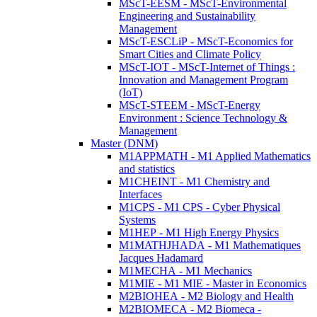
MScT-EESM - MScT-Environmental
Engineering and Sustainability
Management
MScT-ESCLiP - MScT-Economics for
Smart Cities and Climate Policy
MScT-IOT - MScT-Internet of Things :
Innovation and Management Program
(IoT)
MScT-STEEM - MScT-Energy
Environment : Science Technology &
Management
Master (DNM)
M1APPMATH - M1 Applied Mathematics
and statistics
M1CHEINT - M1 Chemistry and
Interfaces
M1CPS - M1 CPS - Cyber Physical
Systems
M1HEP - M1 High Energy Physics
M1MATHJHADA - M1 Mathematiques
Jacques Hadamard
M1MECHA - M1 Mechanics
M1MIE - M1 MIE - Master in Economics
M2BIOHEA - M2 Biology and Health
M2BIOMECA - M2 Biomeca -