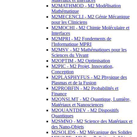
Matériaux et Interfaces
M2MATHMOD - M2 Modélisation
Mathématique
M2MECENCLI - M2 Génie Mécanique
pour les Cliniciens
M2MOCHI - M2 Chimie Moléculaire et
Interfaces
M2MPRI - M2 Fondements de
l'Informatique MPRI
M2MSV - M2 Mathématiques pour les
Sciences du Vivant
M2OPTIM - M2 Optimisation
M2PIC - M2 Projet, Innovation,
Conception
M2PLASPHYFUS - M2 Physique des
Plasmas et de la Fusion
M2PROBFIN - M2 Probabilités et
Finance
M2QNSLMT - M2 Quantique, Lumière,
Matériaux et Nanosciences
M2QUANTDEV - M2 Dispositifs
Quantiques
M2SMNO - M2 Science des Matériaux et
des Nano-Objets
M2SOLIDS - M2 Mécanique des Solides