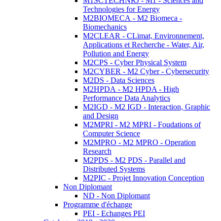
M1SCTECHNRJ - M1 - Sciences and
Technologies for Energy
M2BIOMECA - M2 Biomeca -
Biomechanics
M2CLEAR - CLimat, Environnement,
Applications et Recherche - Water, Air,
Pollution and Energy
M2CPS - Cyber Physical System
M2CYBER - M2 Cyber - Cybersecurity
M2DS - Data Sciences
M2HPDA - M2 HPDA - High
Performance Data Analytics
M2IGD - M2 IGD - Interaction, Graphic
and Design
M2MPRI - M2 MPRI - Foudations of
Computer Science
M2MPRO - M2 MPRO - Operation
Research
M2PDS - M2 PDS - Parallel and
Distributed Systems
M2PIC - Projet Innovation Conception
Non Diplomant
ND - Non Diplomant
Programme d'échange
PEI - Echanges PEI