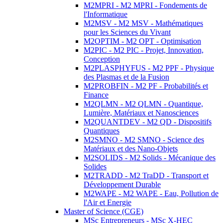
M2MPRI - M2 MPRI - Fondements de
l'Informatique
M2MSV - M2 MSV - Mathématiques
pour les Sciences du Vivant
M2OPTIM - M2 OPT - Optimisation
M2PIC - M2 PIC - Projet, Innovation,
Conception
M2PLASPHYFUS - M2 PPF - Physique
des Plasmas et de la Fusion
M2PROBFIN - M2 PF - Probabilités et
Finance
M2QLMN - M2 QLMN - Quantique,
Lumière, Matériaux et Nanosciences
M2QUANTDEV - M2 QD - Dispositifs
Quantiques
M2SMNO - M2 SMNO - Science des
Matériaux et des Nano-Objets
M2SOLIDS - M2 Solids - Mécanique des
Solides
M2TRADD - M2 TraDD - Transport et
Développement Durable
M2WAPE - M2 WAPE - Eau, Pollution de
l'Air et Energie
Master of Science (CGE)
MSc Entrepreneurs - MSc X-HEC