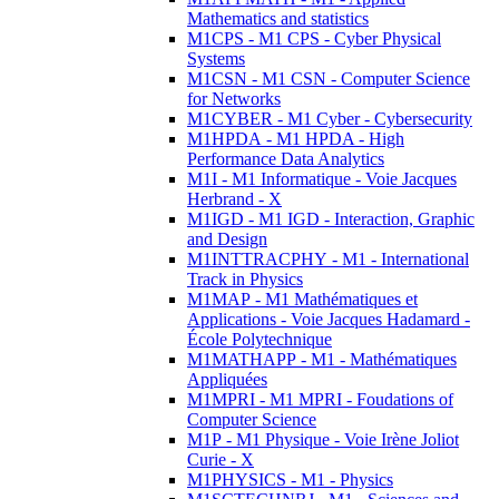
Mathematics and statistics
M1CPS - M1 CPS - Cyber Physical
Systems
M1CSN - M1 CSN - Computer Science
for Networks
M1CYBER - M1 Cyber - Cybersecurity
M1HPDA - M1 HPDA - High
Performance Data Analytics
M1I - M1 Informatique - Voie Jacques
Herbrand - X
M1IGD - M1 IGD - Interaction, Graphic
and Design
M1INTTRACPHY - M1 - International
Track in Physics
M1MAP - M1 Mathématiques et
Applications - Voie Jacques Hadamard -
École Polytechnique
M1MATHAPP - M1 - Mathématiques
Appliquées
M1MPRI - M1 MPRI - Foudations of
Computer Science
M1P - M1 Physique - Voie Irène Joliot
Curie - X
M1PHYSICS - M1 - Physics