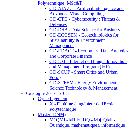
Polytechnique -MSc&T
GD-AIAVC - Artificial Intelligence and
Advanced Visual Computing
GD-CTD - Cybersecurity : Threats &
Defenses
GD-DSB - Data Science for Business
GD-ECOSEM - Ecotechnologies for
Sustainability & Environment
Management
GD-EDACF - Economics, Data Analytics
and Corporate Finance
GD-IOT - Internet of Things : Innovation
and Management Program (IoT)
GD-SCUP - Smart Cities and Urban
Policy
GD-STEEM - Energy Environment :
Science Technology & Management
Catalogue 2017 - 2018
Cycle Ingénieur
X - Diplôme d'ingénieur de l'Ecole
Polytechnique
Master (DNM)
M1QMI - M1 FODQ - Maj. QMI -
Quantique, mathematiques, informatique