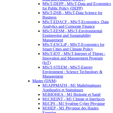
MScT-DEPP - MScT-Data and Economics
for Public Policy (DEPP)
MScT-DSB - MScT-Data Science for
Business
MScT-EDACF - MScT-Economics, Data
Analytics and Corporate Finance
MScT-EESM - MScT-Environmental
Engineering and Sustainability
Management
MScT-ESCLiP - MScT-Economics for
Smart Cities and Climate Policy
MScT-IOT - MScT-Internet of Things :
Innovation and Management Program
(IoT)
MScT-STEEM - MScT-Energy
Environment : Science Technology &
Management
Master (DNM)
M1APPMATH - M1 Mathématiques
Appliquées et Statistiques
M1BIOHEA - M1 Biologie et Santé
M1CHEINT - M1 Chimie et Interfaces
M1CPS - M1 Système Cyber Physique
M1HEP - M1 Physique des Hautes
Energies