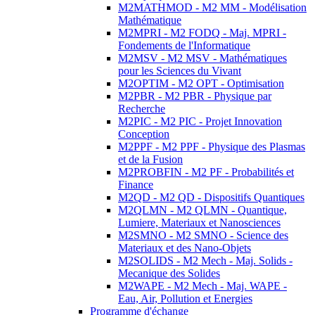
M2MATHMOD - M2 MM - Modélisation
Mathématique
M2MPRI - M2 FODQ - Maj. MPRI -
Fondements de l'Informatique
M2MSV - M2 MSV - Mathématiques
pour les Sciences du Vivant
M2OPTIM - M2 OPT - Optimisation
M2PBR - M2 PBR - Physique par
Recherche
M2PIC - M2 PIC - Projet Innovation
Conception
M2PPF - M2 PPF - Physique des Plasmas
et de la Fusion
M2PROBFIN - M2 PF - Probabilités et
Finance
M2QD - M2 QD - Dispositifs Quantiques
M2QLMN - M2 QLMN - Quantique,
Lumiere, Materiaux et Nanosciences
M2SMNO - M2 SMNO - Science des
Materiaux et des Nano-Objets
M2SOLIDS - M2 Mech - Maj. Solids -
Mecanique des Solides
M2WAPE - M2 Mech - Maj. WAPE -
Eau, Air, Pollution et Energies
Programme d'échange