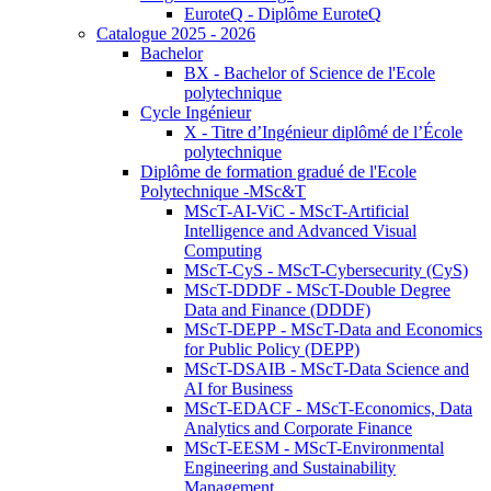
EuroteQ - Diplôme EuroteQ
Catalogue 2025 - 2026
Bachelor
BX - Bachelor of Science de l'Ecole
polytechnique
Cycle Ingénieur
X - Titre d’Ingénieur diplômé de l’École
polytechnique
Diplôme de formation gradué de l'Ecole
Polytechnique -MSc&T
MScT-AI-ViC - MScT-Artificial
Intelligence and Advanced Visual
Computing
MScT-CyS - MScT-Cybersecurity (CyS)
MScT-DDDF - MScT-Double Degree
Data and Finance (DDDF)
MScT-DEPP - MScT-Data and Economics
for Public Policy (DEPP)
MScT-DSAIB - MScT-Data Science and
AI for Business
MScT-EDACF - MScT-Economics, Data
Analytics and Corporate Finance
MScT-EESM - MScT-Environmental
Engineering and Sustainability
Management