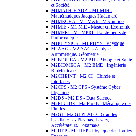
et Société
M1MATHJHADA - M1 MJH -
Mathématiques Jacques Hadamard
M1MECHA - M1 Mech - Mécanique
M1MIE - M1 MiE - Master en Economie
M1MPRI - M1 MPRI - Fondements de
l'Informatique
M1PHYSICS - M1 PHYS - Physique
M2AAG - M2 AAG - Analyse,
Arithmétique, Géométrie
M2BIOHEA - M2 BH - Biologie et Santé
M2BIOMECA - M2 BME - Ingénierie
BioMédicale
M2CHEINT - M2 CI - Chimie et
Interfaces
M2CPS - M2 CPS - Système Cyber
Physique
M2DS - M2 DS - Data Science
M2FLUIDS - M2 Fluids - Mécanique des
Fluides
M2GI - M2 GI-PLATO - Grandes
installations - Plasmas, Lasers,
Accélérateurs, Tokamaks
M2HEP - M2 HEP - Physique des Hautes