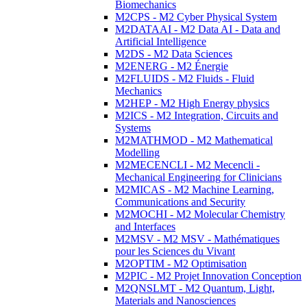
Biomechanics
M2CPS - M2 Cyber Physical System
M2DATAAI - M2 Data AI - Data and
Artificial Intelligence
M2DS - M2 Data Sciences
M2ENERG - M2 Énergie
M2FLUIDS - M2 Fluids - Fluid
Mechanics
M2HEP - M2 High Energy physics
M2ICS - M2 Integration, Circuits and
Systems
M2MATHMOD - M2 Mathematical
Modelling
M2MECENCLI - M2 Mecencli -
Mechanical Engineering for Clinicians
M2MICAS - M2 Machine Learning,
Communications and Security
M2MOCHI - M2 Molecular Chemistry
and Interfaces
M2MSV - M2 MSV - Mathématiques
pour les Sciences du Vivant
M2OPTIM - M2 Optimisation
M2PIC - M2 Projet Innovation Conception
M2QNSLMT - M2 Quantum, Light,
Materials and Nanosciences