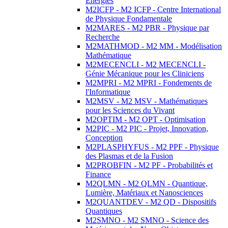
Energies
M2ICFP - M2 ICFP - Centre International
de Physique Fondamentale
M2MARES - M2 PBR - Physique par
Recherche
M2MATHMOD - M2 MM - Modélisation
Mathématique
M2MECENCLI - M2 MECENCLI -
Génie Mécanique pour les Cliniciens
M2MPRI - M2 MPRI - Fondements de
l'Informatique
M2MSV - M2 MSV - Mathématiques
pour les Sciences du Vivant
M2OPTIM - M2 OPT - Optimisation
M2PIC - M2 PIC - Projet, Innovation,
Conception
M2PLASPHYFUS - M2 PPF - Physique
des Plasmas et de la Fusion
M2PROBFIN - M2 PF - Probabilités et
Finance
M2QLMN - M2 QLMN - Quantique,
Lumière, Matériaux et Nanosciences
M2QUANTDEV - M2 QD - Dispositifs
Quantiques
M2SMNO - M2 SMNO - Science des