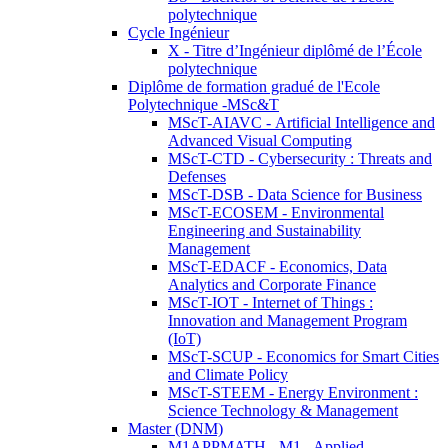
polytechnique
Cycle Ingénieur
X - Titre d’Ingénieur diplômé de l’École
polytechnique
Diplôme de formation gradué de l'Ecole
Polytechnique -MSc&T
MScT-AIAVC - Artificial Intelligence and
Advanced Visual Computing
MScT-CTD - Cybersecurity : Threats and
Defenses
MScT-DSB - Data Science for Business
MScT-ECOSEM - Environmental
Engineering and Sustainability
Management
MScT-EDACF - Economics, Data
Analytics and Corporate Finance
MScT-IOT - Internet of Things :
Innovation and Management Program
(IoT)
MScT-SCUP - Economics for Smart Cities
and Climate Policy
MScT-STEEM - Energy Environment :
Science Technology & Management
Master (DNM)
M1APPMATH - M1 - Applied