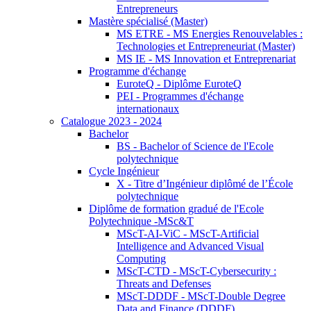
Entrepreneurs
Mastère spécialisé (Master)
MS ETRE - MS Energies Renouvelables :
Technologies et Entrepreneuriat (Master)
MS IE - MS Innovation et Entreprenariat
Programme d'échange
EuroteQ - Diplôme EuroteQ
PEI - Programmes d'échange
internationaux
Catalogue 2023 - 2024
Bachelor
BS - Bachelor of Science de l'Ecole
polytechnique
Cycle Ingénieur
X - Titre d’Ingénieur diplômé de l’École
polytechnique
Diplôme de formation gradué de l'Ecole
Polytechnique -MSc&T
MScT-AI-ViC - MScT-Artificial
Intelligence and Advanced Visual
Computing
MScT-CTD - MScT-Cybersecurity :
Threats and Defenses
MScT-DDDF - MScT-Double Degree
Data and Finance (DDDF)