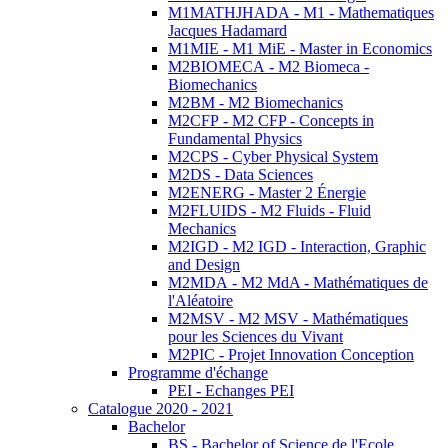
M1MATHJHADA - M1 - Mathematiques
Jacques Hadamard
M1MIE - M1 MiE - Master in Economics
M2BIOMECA - M2 Biomeca -
Biomechanics
M2BM - M2 Biomechanics
M2CFP - M2 CFP - Concepts in
Fundamental Physics
M2CPS - Cyber Physical System
M2DS - Data Sciences
M2ENERG - Master 2 Énergie
M2FLUIDS - M2 Fluids - Fluid
Mechanics
M2IGD - M2 IGD - Interaction, Graphic
and Design
M2MDA - M2 MdA - Mathématiques de
l'Aléatoire
M2MSV - M2 MSV - Mathématiques
pour les Sciences du Vivant
M2PIC - Projet Innovation Conception
Programme d'échange
PEI - Echanges PEI
Catalogue 2020 - 2021
Bachelor
BS - Bachelor of Science de l'Ecole