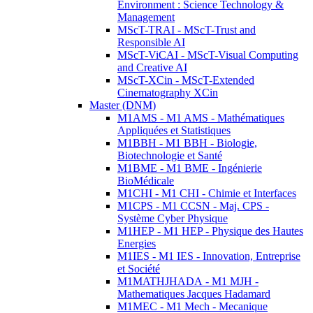
Environment : Science Technology &
Management
MScT-TRAI - MScT-Trust and
Responsible AI
MScT-ViCAI - MScT-Visual Computing
and Creative AI
MScT-XCin - MScT-Extended
Cinematography XCin
Master (DNM)
M1AMS - M1 AMS - Mathématiques
Appliquées et Statistiques
M1BBH - M1 BBH - Biologie,
Biotechnologie et Santé
M1BME - M1 BME - Ingénierie
BioMédicale
M1CHI - M1 CHI - Chimie et Interfaces
M1CPS - M1 CCSN - Maj. CPS -
Système Cyber Physique
M1HEP - M1 HEP - Physique des Hautes
Energies
M1IES - M1 IES - Innovation, Entreprise
et Société
M1MATHJHADA - M1 MJH -
Mathematiques Jacques Hadamard
M1MEC - M1 Mech - Mecanique