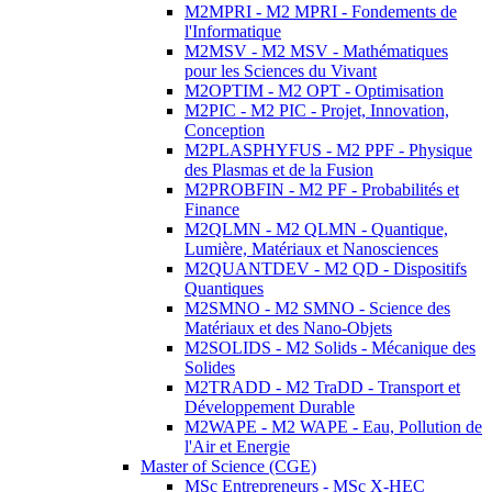
M2MPRI - M2 MPRI - Fondements de
l'Informatique
M2MSV - M2 MSV - Mathématiques
pour les Sciences du Vivant
M2OPTIM - M2 OPT - Optimisation
M2PIC - M2 PIC - Projet, Innovation,
Conception
M2PLASPHYFUS - M2 PPF - Physique
des Plasmas et de la Fusion
M2PROBFIN - M2 PF - Probabilités et
Finance
M2QLMN - M2 QLMN - Quantique,
Lumière, Matériaux et Nanosciences
M2QUANTDEV - M2 QD - Dispositifs
Quantiques
M2SMNO - M2 SMNO - Science des
Matériaux et des Nano-Objets
M2SOLIDS - M2 Solids - Mécanique des
Solides
M2TRADD - M2 TraDD - Transport et
Développement Durable
M2WAPE - M2 WAPE - Eau, Pollution de
l'Air et Energie
Master of Science (CGE)
MSc Entrepreneurs - MSc X-HEC