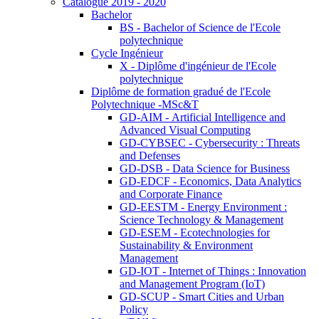
Catalogue 2019 - 2020
Bachelor
BS - Bachelor of Science de l'Ecole
polytechnique
Cycle Ingénieur
X - Diplôme d'ingénieur de l'Ecole
polytechnique
Diplôme de formation gradué de l'Ecole
Polytechnique -MSc&T
GD-AIM - Artificial Intelligence and
Advanced Visual Computing
GD-CYBSEC - Cybersecurity : Threats
and Defenses
GD-DSB - Data Science for Business
GD-EDCF - Economics, Data Analytics
and Corporate Finance
GD-EESTM - Energy Environment :
Science Technology & Management
GD-ESEM - Ecotechnologies for
Sustainability & Environment
Management
GD-IOT - Internet of Things : Innovation
and Management Program (IoT)
GD-SCUP - Smart Cities and Urban
Policy