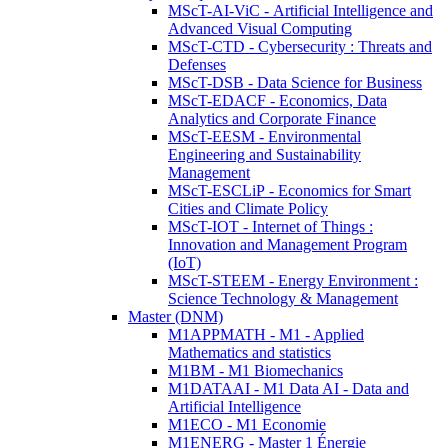
MScT-AI-ViC - Artificial Intelligence and
Advanced Visual Computing
MScT-CTD - Cybersecurity : Threats and
Defenses
MScT-DSB - Data Science for Business
MScT-EDACF - Economics, Data
Analytics and Corporate Finance
MScT-EESM - Environmental
Engineering and Sustainability
Management
MScT-ESCLiP - Economics for Smart
Cities and Climate Policy
MScT-IOT - Internet of Things :
Innovation and Management Program
(IoT)
MScT-STEEM - Energy Environment :
Science Technology & Management
Master (DNM)
M1APPMATH - M1 - Applied
Mathematics and statistics
M1BM - M1 Biomechanics
M1DATAAI - M1 Data AI - Data and
Artificial Intelligence
M1ECO - M1 Economie
M1ENERG - Master 1 Énergie