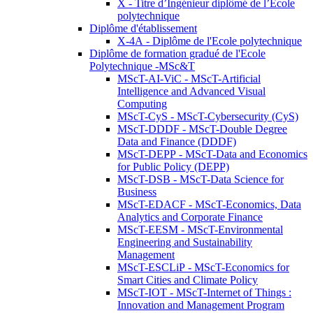
X - Titre d’Ingénieur diplômé de l’École
polytechnique
Diplôme d'établissement
X-4A - Diplôme de l'Ecole polytechnique
Diplôme de formation gradué de l'Ecole
Polytechnique -MSc&T
MScT-AI-ViC - MScT-Artificial
Intelligence and Advanced Visual
Computing
MScT-CyS - MScT-Cybersecurity (CyS)
MScT-DDDF - MScT-Double Degree
Data and Finance (DDDF)
MScT-DEPP - MScT-Data and Economics
for Public Policy (DEPP)
MScT-DSB - MScT-Data Science for
Business
MScT-EDACF - MScT-Economics, Data
Analytics and Corporate Finance
MScT-EESM - MScT-Environmental
Engineering and Sustainability
Management
MScT-ESCLiP - MScT-Economics for
Smart Cities and Climate Policy
MScT-IOT - MScT-Internet of Things :
Innovation and Management Program