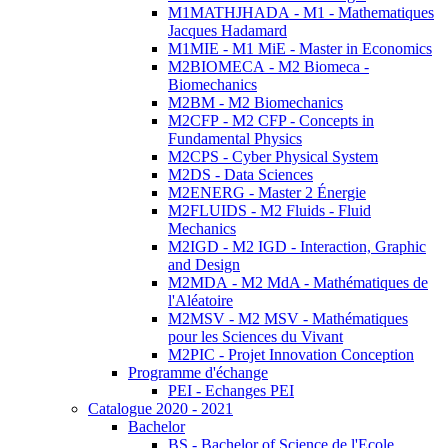
M1MATHJHADA - M1 - Mathematiques
Jacques Hadamard
M1MIE - M1 MiE - Master in Economics
M2BIOMECA - M2 Biomeca -
Biomechanics
M2BM - M2 Biomechanics
M2CFP - M2 CFP - Concepts in
Fundamental Physics
M2CPS - Cyber Physical System
M2DS - Data Sciences
M2ENERG - Master 2 Énergie
M2FLUIDS - M2 Fluids - Fluid
Mechanics
M2IGD - M2 IGD - Interaction, Graphic
and Design
M2MDA - M2 MdA - Mathématiques de
l'Aléatoire
M2MSV - M2 MSV - Mathématiques
pour les Sciences du Vivant
M2PIC - Projet Innovation Conception
Programme d'échange
PEI - Echanges PEI
Catalogue 2020 - 2021
Bachelor
BS - Bachelor of Science de l'Ecole