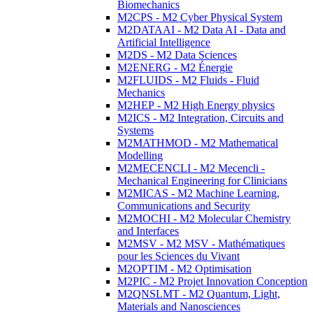
Biomechanics
M2CPS - M2 Cyber Physical System
M2DATAAI - M2 Data AI - Data and
Artificial Intelligence
M2DS - M2 Data Sciences
M2ENERG - M2 Énergie
M2FLUIDS - M2 Fluids - Fluid
Mechanics
M2HEP - M2 High Energy physics
M2ICS - M2 Integration, Circuits and
Systems
M2MATHMOD - M2 Mathematical
Modelling
M2MECENCLI - M2 Mecencli -
Mechanical Engineering for Clinicians
M2MICAS - M2 Machine Learning,
Communications and Security
M2MOCHI - M2 Molecular Chemistry
and Interfaces
M2MSV - M2 MSV - Mathématiques
pour les Sciences du Vivant
M2OPTIM - M2 Optimisation
M2PIC - M2 Projet Innovation Conception
M2QNSLMT - M2 Quantum, Light,
Materials and Nanosciences