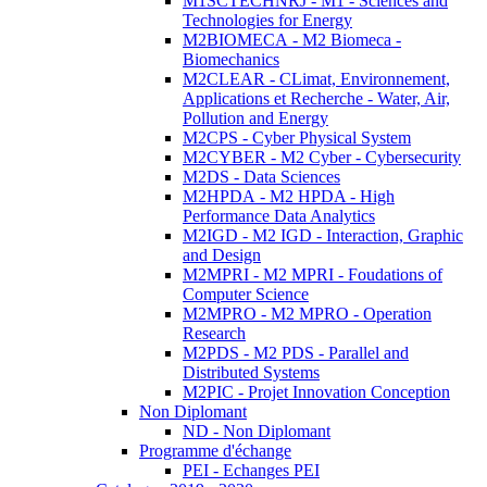
M1SCTECHNRJ - M1 - Sciences and
Technologies for Energy
M2BIOMECA - M2 Biomeca -
Biomechanics
M2CLEAR - CLimat, Environnement,
Applications et Recherche - Water, Air,
Pollution and Energy
M2CPS - Cyber Physical System
M2CYBER - M2 Cyber - Cybersecurity
M2DS - Data Sciences
M2HPDA - M2 HPDA - High
Performance Data Analytics
M2IGD - M2 IGD - Interaction, Graphic
and Design
M2MPRI - M2 MPRI - Foudations of
Computer Science
M2MPRO - M2 MPRO - Operation
Research
M2PDS - M2 PDS - Parallel and
Distributed Systems
M2PIC - Projet Innovation Conception
Non Diplomant
ND - Non Diplomant
Programme d'échange
PEI - Echanges PEI