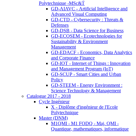
Polytechnique -MSc&T
GD-AIAVC - Artificial Intelligence and
Advanced Visual Computing
GD-CTD - Cybersecurity : Threats &
Defenses
GD-DSB - Data Science for Business
GD-ECOSEM - Ecotechnologies for
Sustainability & Environment
Management
GD-EDACF - Economics, Data Analytics
and Corporate Finance
GD-IOT - Internet of Things : Innovation
and Management Program (IoT)
GD-SCUP - Smart Cities and Urban
Policy
GD-STEEM - Energy Environment :
Science Technology & Management
Catalogue 2017 - 2018
Cycle Ingénieur
X - Diplôme d'ingénieur de l'Ecole
Polytechnique
Master (DNM)
M1QMI - M1 FODQ - Maj. QMI -
Quantique, mathematiques, informatique