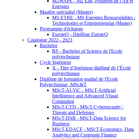
M2WAPE - M2 Eau, Pollution de l'Air et
Energies
Mastère spécialisé (Master)
MS ETRE - MS Energies Renouvelables :
Technologies et Entrepreneuriat (Master)
Programme d'échange
EuroteQ - Diplôme EuroteQ
Catalogue 2022 - 2023
Bachelor
BS - Bachelor of Science de l'Ecole
polytechnique
Cycle Ingénieur
X - Titre d’Ingénieur diplômé de l’École
polytechnique
Diplôme de formation gradué de l'Ecole
Polytechnique -MSc&T
MScT-AI-ViC - MScT-Artificial
Intelligence and Advanced Visual
Computing
MScT-CTD - MScT-Cybersecurity :
Threats and Defenses
MScT-DSB - MScT-Data Science for
Business
MScT-EDACF - MScT-Economics, Data
Analytics and Corporate Finance