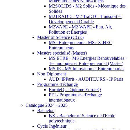
Matériaux et des Nano-Objets
M2SOLIDS - M2 Solids - Mécanique des
Solides
M2TRADD - M2 TraDD - Transport et
Développement Durable
M2WAPE - M2 WAPE - Eau, Air,
Pollution et Énergies
Master of Science (CGE)
MSc Entrepreneurs - MSc X-HEC
Entrepreneurs
Mastère spécialisé (Master)
MS ETRE - MS Energies Renouvelables :
Technologies et Entrepreneuriat (Master)
MS IE - MS Innovation et Entreprenariat
Non Diplomant
AUD_IPParis - AUDITEURS - IP Paris
Programme d'échange
EuroteQ - Diplôme EuroteQ
PEI - Programmes d'échange
internationaux
Catalogue 2024 - 2025
Bachelor
BX - Bachelor of Science de l'Ecole
polytechnique
Cycle Ingénieur