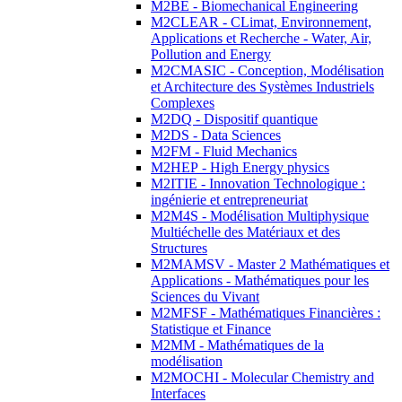
M2BE - Biomechanical Engineering
M2CLEAR - CLimat, Environnement,
Applications et Recherche - Water, Air,
Pollution and Energy
M2CMASIC - Conception, Modélisation
et Architecture des Systèmes Industriels
Complexes
M2DQ - Dispositif quantique
M2DS - Data Sciences
M2FM - Fluid Mechanics
M2HEP - High Energy physics
M2ITIE - Innovation Technologique :
ingénierie et entrepreneuriat
M2M4S - Modélisation Multiphysique
Multiéchelle des Matériaux et des
Structures
M2MAMSV - Master 2 Mathématiques et
Applications - Mathématiques pour les
Sciences du Vivant
M2MFSF - Mathématiques Financières :
Statistique et Finance
M2MM - Mathématiques de la
modélisation
M2MOCHI - Molecular Chemistry and
Interfaces