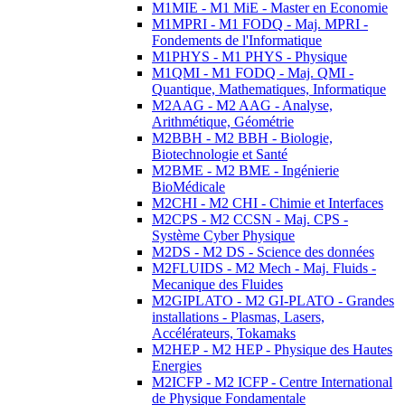
M1MIE - M1 MiE - Master en Economie
M1MPRI - M1 FODQ - Maj. MPRI -
Fondements de l'Informatique
M1PHYS - M1 PHYS - Physique
M1QMI - M1 FODQ - Maj. QMI -
Quantique, Mathematiques, Informatique
M2AAG - M2 AAG - Analyse,
Arithmétique, Géométrie
M2BBH - M2 BBH - Biologie,
Biotechnologie et Santé
M2BME - M2 BME - Ingénierie
BioMédicale
M2CHI - M2 CHI - Chimie et Interfaces
M2CPS - M2 CCSN - Maj. CPS -
Système Cyber Physique
M2DS - M2 DS - Science des données
M2FLUIDS - M2 Mech - Maj. Fluids -
Mecanique des Fluides
M2GIPLATO - M2 GI-PLATO - Grandes
installations - Plasmas, Lasers,
Accélérateurs, Tokamaks
M2HEP - M2 HEP - Physique des Hautes
Energies
M2ICFP - M2 ICFP - Centre International
de Physique Fondamentale