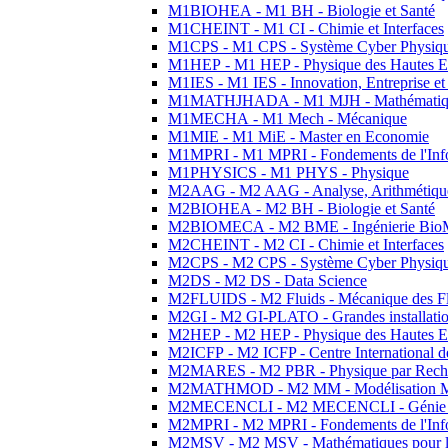
M1BIOHEA - M1 BH - Biologie et Santé
M1CHEINT - M1 CI - Chimie et Interfaces
M1CPS - M1 CPS - Système Cyber Physiq
M1HEP - M1 HEP - Physique des Hautes E
M1IES - M1 IES - Innovation, Entreprise et
M1MATHJHADA - M1 MJH - Mathématiqu
M1MECHA - M1 Mech - Mécanique
M1MIE - M1 MiE - Master en Economie
M1MPRI - M1 MPRI - Fondements de l'Inf
M1PHYSICS - M1 PHYS - Physique
M2AAG - M2 AAG - Analyse, Arithmétique
M2BIOHEA - M2 BH - Biologie et Santé
M2BIOMECA - M2 BME - Ingénierie BioM
M2CHEINT - M2 CI - Chimie et Interfaces
M2CPS - M2 CPS - Système Cyber Physiq
M2DS - M2 DS - Data Science
M2FLUIDS - M2 Fluids - Mécanique des Fl
M2GI - M2 GI-PLATO - Grandes installation
M2HEP - M2 HEP - Physique des Hautes E
M2ICFP - M2 ICFP - Centre International 
M2MARES - M2 PBR - Physique par Rech
M2MATHMOD - M2 MM - Modélisation M
M2MECENCLI - M2 MECENCLI - Génie Méc
M2MPRI - M2 MPRI - Fondements de l'Inf
M2MSV - M2 MSV - Mathématiques pour le