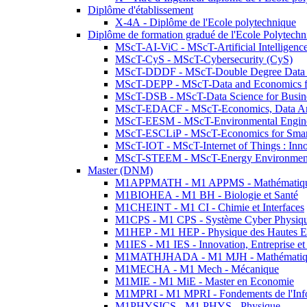
Diplôme d'établissement
X-4A - Diplôme de l'Ecole polytechnique
Diplôme de formation gradué de l'Ecole Polytec
MScT-AI-ViC - MScT-Artificial Intelligen
MScT-CyS - MScT-Cybersecurity (CyS)
MScT-DDDF - MScT-Double Degree Data 
MScT-DEPP - MScT-Data and Economics fo
MScT-DSB - MScT-Data Science for Busin
MScT-EDACF - MScT-Economics, Data Anal
MScT-EESM - MScT-Environmental Enginee
MScT-ESCLiP - MScT-Economics for Smart 
MScT-IOT - MScT-Internet of Things : Inn
MScT-STEEM - MScT-Energy Environment 
Master (DNM)
M1APPMATH - M1 APPMS - Mathématiques A
M1BIOHEA - M1 BH - Biologie et Santé
M1CHEINT - M1 CI - Chimie et Interfaces
M1CPS - M1 CPS - Système Cyber Physiq
M1HEP - M1 HEP - Physique des Hautes E
M1IES - M1 IES - Innovation, Entreprise et
M1MATHJHADA - M1 MJH - Mathématiqu
M1MECHA - M1 Mech - Mécanique
M1MIE - M1 MiE - Master en Economie
M1MPRI - M1 MPRI - Fondements de l'Inf
M1PHYSICS - M1 PHYS - Physique