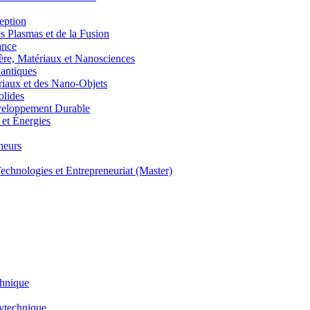
eption
lasmas et de la Fusion
ance
, Matériaux et Nanosciences
ntiques
aux et des Nano-Objets
lides
eloppement Durable
et Énergies
neurs
hnologies et Entrepreneuriat (Master)
chnique
lytechnique