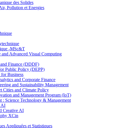
nique des Solides
, Pollution et Energies
chnique
lytechnique
hnique -MSc&T
ce and Advanced Visual Computing
and Finance (DDDF)
r Public Policy (DEPP)
for Business
ytics and Corporate Finance
ring and Sustainability Management
Cities and Climate Policy
ovation and Management Program (IoT)
: Science Technology & Management
 AI
 Creative AI
aphy XCin
ppliquées et Statistiques