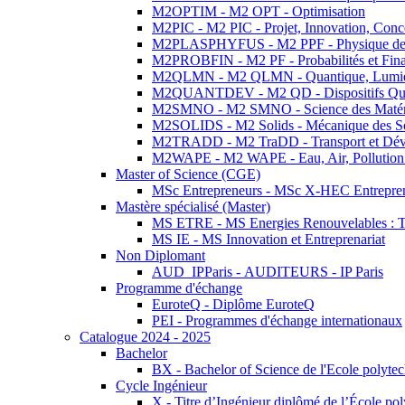
M2OPTIM - M2 OPT - Optimisation
M2PIC - M2 PIC - Projet, Innovation, Conc
M2PLASPHYFUS - M2 PPF - Physique des P
M2PROBFIN - M2 PF - Probabilités et Fin
M2QLMN - M2 QLMN - Quantique, Lumière
M2QUANTDEV - M2 QD - Dispositifs Qua
M2SMNO - M2 SMNO - Science des Matéri
M2SOLIDS - M2 Solids - Mécanique des So
M2TRADD - M2 TraDD - Transport et Dév
M2WAPE - M2 WAPE - Eau, Air, Pollution 
Master of Science (CGE)
MSc Entrepreneurs - MSc X-HEC Entrepre
Mastère spécialisé (Master)
MS ETRE - MS Energies Renouvelables : Tec
MS IE - MS Innovation et Entreprenariat
Non Diplomant
AUD_IPParis - AUDITEURS - IP Paris
Programme d'échange
EuroteQ - Diplôme EuroteQ
PEI - Programmes d'échange internationaux
Catalogue 2024 - 2025
Bachelor
BX - Bachelor of Science de l'Ecole polyte
Cycle Ingénieur
X - Titre d’Ingénieur diplômé de l’École po