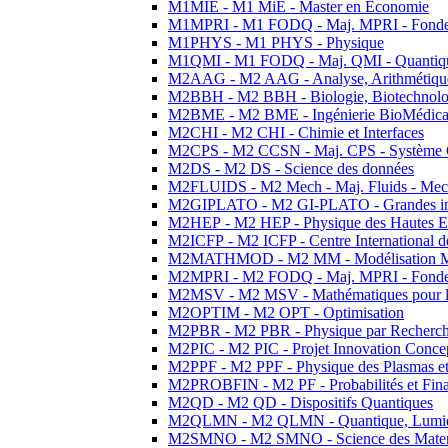
M1MIE - M1 MiE - Master en Economie
M1MPRI - M1 FODQ - Maj. MPRI - Fondeme
M1PHYS - M1 PHYS - Physique
M1QMI - M1 FODQ - Maj. QMI - Quantique
M2AAG - M2 AAG - Analyse, Arithmétique
M2BBH - M2 BBH - Biologie, Biotechnolog
M2BME - M2 BME - Ingénierie BioMédica
M2CHI - M2 CHI - Chimie et Interfaces
M2CPS - M2 CCSN - Maj. CPS - Système 
M2DS - M2 DS - Science des données
M2FLUIDS - M2 Mech - Maj. Fluids - Meca
M2GIPLATO - M2 GI-PLATO - Grandes instal
M2HEP - M2 HEP - Physique des Hautes E
M2ICFP - M2 ICFP - Centre International 
M2MATHMOD - M2 MM - Modélisation M
M2MPRI - M2 FODQ - Maj. MPRI - Fondeme
M2MSV - M2 MSV - Mathématiques pour le
M2OPTIM - M2 OPT - Optimisation
M2PBR - M2 PBR - Physique par Recherc
M2PIC - M2 PIC - Projet Innovation Conce
M2PPF - M2 PPF - Physique des Plasmas et
M2PROBFIN - M2 PF - Probabilités et Fin
M2QD - M2 QD - Dispositifs Quantiques
M2QLMN - M2 QLMN - Quantique, Lumiere
M2SMNO - M2 SMNO - Science des Materi