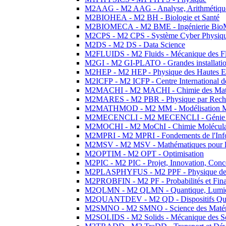
M2AAG - M2 AAG - Analyse, Arithmétique
M2BIOHEA - M2 BH - Biologie et Santé
M2BIOMECA - M2 BME - Ingénierie BioM
M2CPS - M2 CPS - Système Cyber Physiq
M2DS - M2 DS - Data Science
M2FLUIDS - M2 Fluids - Mécanique des Fl
M2GI - M2 GI-PLATO - Grandes installation
M2HEP - M2 HEP - Physique des Hautes E
M2ICFP - M2 ICFP - Centre International 
M2MACHI - M2 MACHI - Chimie des Matéri
M2MARES - M2 PBR - Physique par Rech
M2MATHMOD - M2 MM - Modélisation M
M2MECENCLI - M2 MECENCLI - Génie Méc
M2MOCHI - M2 MoChI - Chimie Moléculaire
M2MPRI - M2 MPRI - Fondements de l'Inf
M2MSV - M2 MSV - Mathématiques pour le
M2OPTIM - M2 OPT - Optimisation
M2PIC - M2 PIC - Projet, Innovation, Conc
M2PLASPHYFUS - M2 PPF - Physique des P
M2PROBFIN - M2 PF - Probabilités et Fin
M2QLMN - M2 QLMN - Quantique, Lumière
M2QUANTDEV - M2 QD - Dispositifs Qua
M2SMNO - M2 SMNO - Science des Matéri
M2SOLIDS - M2 Solids - Mécanique des So