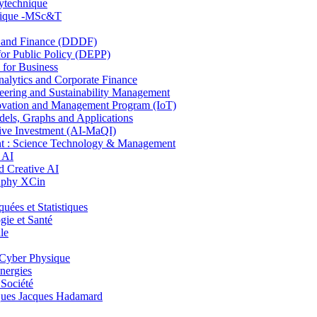
lytechnique
hnique -MSc&T
and Finance (DDDF)
r Public Policy (DEPP)
for Business
ytics and Corporate Finance
ring and Sustainability Management
ovation and Management Program (IoT)
ls, Graphs and Applications
ive Investment (AI-MaQI)
: Science Technology & Management
 AI
 Creative AI
aphy XCin
es et Statistiques
ie et Santé
le
Cyber Physique
nergies
 Société
es Jacques Hadamard