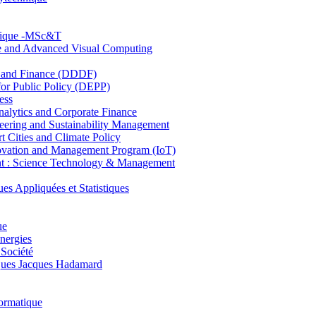
hnique -MSc&T
ce and Advanced Visual Computing
and Finance (DDDF)
r Public Policy (DEPP)
ess
ytics and Corporate Finance
ring and Sustainability Management
Cities and Climate Policy
ovation and Management Program (IoT)
: Science Technology & Management
ppliquées et Statistiques
ue
nergies
 Société
es Jacques Hadamard
ormatique