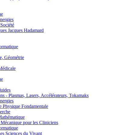
ue
nergies
 Société
es Jacques Hadamard
ormatique
, Géométrie
édicale
ue
uides
s - Plasmas, Lasers, Accélérateurs, Tokamaks
nergies
de Physique Fondamentale
erche
athématique
anique pour les Cliniciens
ormatique
s Sciences du Vivant