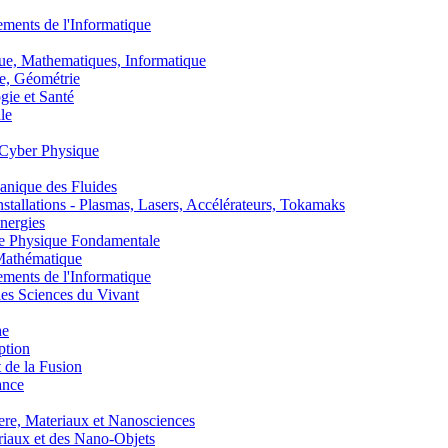
nts de l'Informatique
, Mathematiques, Informatique
, Géométrie
ie et Santé
le
Cyber Physique
nique des Fluides
lations - Plasmas, Lasers, Accélérateurs, Tokamaks
nergies
de Physique Fondamentale
athématique
nts de l'Informatique
s Sciences du Vivant
he
ption
 de la Fusion
ance
, Materiaux et Nanosciences
aux et des Nano-Objets