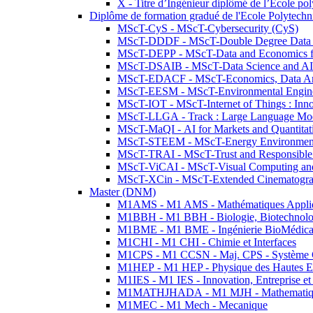
X - Titre d’Ingénieur diplômé de l’École po
Diplôme de formation gradué de l'Ecole Polytec
MScT-CyS - MScT-Cybersecurity (CyS)
MScT-DDDF - MScT-Double Degree Data 
MScT-DEPP - MScT-Data and Economics fo
MScT-DSAIB - MScT-Data Science and AI 
MScT-EDACF - MScT-Economics, Data Anal
MScT-EESM - MScT-Environmental Enginee
MScT-IOT - MScT-Internet of Things : Inn
MScT-LLGA - Track : Large Language Mode
MScT-MaQI - AI for Markets and Quantitat
MScT-STEEM - MScT-Energy Environment 
MScT-TRAI - MScT-Trust and Responsible
MScT-ViCAI - MScT-Visual Computing and
MScT-XCin - MScT-Extended Cinematogr
Master (DNM)
M1AMS - M1 AMS - Mathématiques Appliqué
M1BBH - M1 BBH - Biologie, Biotechnolog
M1BME - M1 BME - Ingénierie BioMédica
M1CHI - M1 CHI - Chimie et Interfaces
M1CPS - M1 CCSN - Maj. CPS - Système 
M1HEP - M1 HEP - Physique des Hautes E
M1IES - M1 IES - Innovation, Entreprise et
M1MATHJHADA - M1 MJH - Mathematiqu
M1MEC - M1 Mech - Mecanique