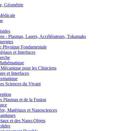
, Géométrie
édicale
ue
uides
s - Plasmas, Lasers, Accélérateurs, Tokamaks
nergies
de Physique Fondamentale
aux et Interfaces
erche
athématique
anique pour les Cliniciens
 et Interfaces
ormatique
s Sciences du Vivant
eption
lasmas et de la Fusion
ance
, Matériaux et Nanosciences
ntiques
aux et des Nano-Objets
lides