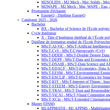
M2SOLIDS - M2 Mech - Maj. Solids - Meca
M2WAPE - M2 Mech - Maj. WAPE - Eau, Air
Programme d'échange
EuroteQ - Diplôme EuroteQ
Catalogue 2025 - 2026
Bachelor
BX - Bachelor of Science de l'Ecole polyte
Cycle Ingénieur
X - Titre d’Ingénieur diplômé de l’École po
Diplôme de formation gradué de l'Ecole Polytec
MScT-AI-ViC - MScT-Artificial Intelligen
MScT-CyS - MScT-Cybersecurity (CyS)
MScT-DDDF - MScT-Double Degree Data 
MScT-DEPP - MScT-Data and Economics fo
MScT-DSAIB - MScT-Data Science and AI 
MScT-EDACF - MScT-Economics, Data Anal
MScT-EESM - MScT-Environmental Enginee
MScT-ESCLiP - MScT-Economics for Smart 
MScT-IOT - MScT-Internet of Things : Inn
MScT-STEEM - MScT-Energy Environment 
MScT-TRAI - MScT-Trust and Responsible
MScT-ViCAI - MScT-Visual Computing and
MScT-XCin - MScT-Extended Cinematogr
Master (DNM)
M1APPMATH - M1 APPMS - Mathématiques A