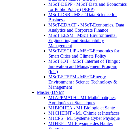
MScT-DEPP - MScT-Data and Economics
for Public Policy (DEPP)
MScT-DSB - MScT-Data Science for
Business
MScT-EDACF - MScT-Economics, Data
Analytics and Corporate Finance
MScT-EESM - MScT-Environmental
Engineering and Sustainability
Management
MScT-ESCLiP - MScT-Economics for
Smart Cities and Climate Policy
MScT-IOT - MScT-Internet of Things :
Innovation and Management Program
(IoT)
MScT-STEEM - MScT-Energy
Environment : Science Technology &
Management
Master (DNM)
M1APPMATH - M1 Mathématiques
Appliquées et Statistiques
M1BIOHEA - M1 Biologie et Santé
M1CHEINT - M1 Chimie et Interfaces
M1CPS - M1 Système Cyber Physique
M1HEP - M1 Physique des Hautes
Energies