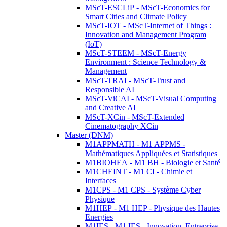
MScT-ESCLiP - MScT-Economics for
Smart Cities and Climate Policy
MScT-IOT - MScT-Internet of Things :
Innovation and Management Program
(IoT)
MScT-STEEM - MScT-Energy
Environment : Science Technology &
Management
MScT-TRAI - MScT-Trust and
Responsible AI
MScT-ViCAI - MScT-Visual Computing
and Creative AI
MScT-XCin - MScT-Extended
Cinematography XCin
Master (DNM)
M1APPMATH - M1 APPMS -
Mathématiques Appliquées et Statistiques
M1BIOHEA - M1 BH - Biologie et Santé
M1CHEINT - M1 CI - Chimie et
Interfaces
M1CPS - M1 CPS - Système Cyber
Physique
M1HEP - M1 HEP - Physique des Hautes
Energies
M1IES - M1 IES - Innovation, Entreprise