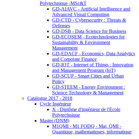
Polytechnique -MSc&T
GD-AIAVC - Artificial Intelligence and
Advanced Visual Computing
GD-CTD - Cybersecurity : Threats &
Defenses
GD-DSB - Data Science for Business
GD-ECOSEM - Ecotechnologies for
Sustainability & Environment
Management
GD-EDACF - Economics, Data Analytics
and Corporate Finance
GD-IOT - Internet of Things : Innovation
and Management Program (IoT)
GD-SCUP - Smart Cities and Urban
Policy
GD-STEEM - Energy Environment :
Science Technology & Management
Catalogue 2017 - 2018
Cycle Ingénieur
X - Diplôme d'ingénieur de l'Ecole
Polytechnique
Master (DNM)
M1QMI - M1 FODQ - Maj. QMI -
Quantique, mathematiques, informatique