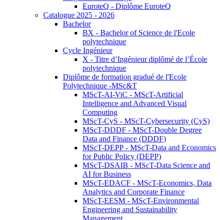
EuroteQ - Diplôme EuroteQ
Catalogue 2025 - 2026
Bachelor
BX - Bachelor of Science de l'Ecole
polytechnique
Cycle Ingénieur
X - Titre d’Ingénieur diplômé de l’École
polytechnique
Diplôme de formation gradué de l'Ecole
Polytechnique -MSc&T
MScT-AI-ViC - MScT-Artificial
Intelligence and Advanced Visual
Computing
MScT-CyS - MScT-Cybersecurity (CyS)
MScT-DDDF - MScT-Double Degree
Data and Finance (DDDF)
MScT-DEPP - MScT-Data and Economics
for Public Policy (DEPP)
MScT-DSAIB - MScT-Data Science and
AI for Business
MScT-EDACF - MScT-Economics, Data
Analytics and Corporate Finance
MScT-EESM - MScT-Environmental
Engineering and Sustainability
Management