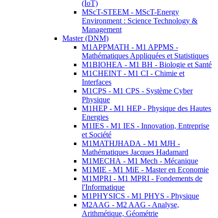
(IoT)
MScT-STEEM - MScT-Energy
Environment : Science Technology &
Management
Master (DNM)
M1APPMATH - M1 APPMS -
Mathématiques Appliquées et Statistiques
M1BIOHEA - M1 BH - Biologie et Santé
M1CHEINT - M1 CI - Chimie et
Interfaces
M1CPS - M1 CPS - Système Cyber
Physique
M1HEP - M1 HEP - Physique des Hautes
Energies
M1IES - M1 IES - Innovation, Entreprise
et Société
M1MATHJHADA - M1 MJH -
Mathématiques Jacques Hadamard
M1MECHA - M1 Mech - Mécanique
M1MIE - M1 MiE - Master en Economie
M1MPRI - M1 MPRI - Fondements de
l'Informatique
M1PHYSICS - M1 PHYS - Physique
M2AAG - M2 AAG - Analyse,
Arithmétique, Géométrie