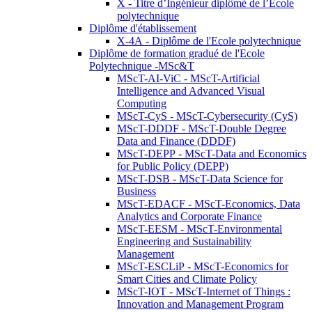
X - Titre d’Ingénieur diplômé de l’École
polytechnique
Diplôme d'établissement
X-4A - Diplôme de l'Ecole polytechnique
Diplôme de formation gradué de l'Ecole
Polytechnique -MSc&T
MScT-AI-ViC - MScT-Artificial
Intelligence and Advanced Visual
Computing
MScT-CyS - MScT-Cybersecurity (CyS)
MScT-DDDF - MScT-Double Degree
Data and Finance (DDDF)
MScT-DEPP - MScT-Data and Economics
for Public Policy (DEPP)
MScT-DSB - MScT-Data Science for
Business
MScT-EDACF - MScT-Economics, Data
Analytics and Corporate Finance
MScT-EESM - MScT-Environmental
Engineering and Sustainability
Management
MScT-ESCLiP - MScT-Economics for
Smart Cities and Climate Policy
MScT-IOT - MScT-Internet of Things :
Innovation and Management Program