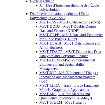
Cycle Ingénieur
X - Titre d’Ingénieur diplômé de l’École
polytechnique
Diplôme de formation gradué de l'Ecole
Polytechnique -MSc&T
MScT-CyS - MScT-Cybersecurity (CyS)
MScT-DDDF - MScT-Double Degree
Data and Finance (DDDF)
MScT-DEPP - MScT-Data and Economics
for Public Policy (DEPP)
MScT-DSAIB - MScT-Data Science and
AI for Business
MScT-EDACF - MScT-Economics, Data
Analytics and Corporate Finance
MScT-EESM - MScT-Environmental
Engineering and Sustainability
Management
MScT-IOT - MScT-Internet of Things :
Innovation and Management Program
(IoT)
MScT-LLGA - Track : Large Language
Models, Graphs and Applications
MScT-MaQI - AI for Markets and
Quantitative Investment (AI-MaQI)
MScT-STEEM - MScT-Energy