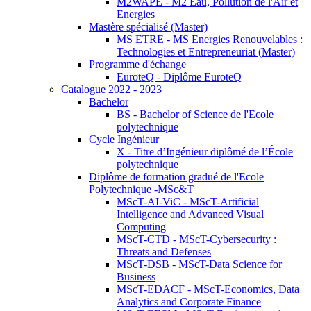
M2WAPE - M2 Eau, Pollution de l'Air et
Energies
Mastère spécialisé (Master)
MS ETRE - MS Energies Renouvelables :
Technologies et Entrepreneuriat (Master)
Programme d'échange
EuroteQ - Diplôme EuroteQ
Catalogue 2022 - 2023
Bachelor
BS - Bachelor of Science de l'Ecole
polytechnique
Cycle Ingénieur
X - Titre d’Ingénieur diplômé de l’École
polytechnique
Diplôme de formation gradué de l'Ecole
Polytechnique -MSc&T
MScT-AI-ViC - MScT-Artificial
Intelligence and Advanced Visual
Computing
MScT-CTD - MScT-Cybersecurity :
Threats and Defenses
MScT-DSB - MScT-Data Science for
Business
MScT-EDACF - MScT-Economics, Data
Analytics and Corporate Finance