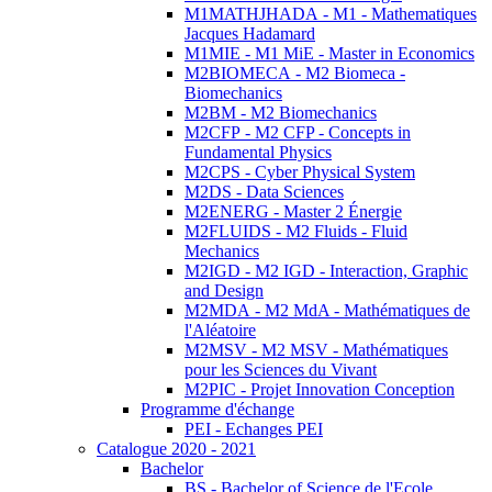
M1MATHJHADA - M1 - Mathematiques
Jacques Hadamard
M1MIE - M1 MiE - Master in Economics
M2BIOMECA - M2 Biomeca -
Biomechanics
M2BM - M2 Biomechanics
M2CFP - M2 CFP - Concepts in
Fundamental Physics
M2CPS - Cyber Physical System
M2DS - Data Sciences
M2ENERG - Master 2 Énergie
M2FLUIDS - M2 Fluids - Fluid
Mechanics
M2IGD - M2 IGD - Interaction, Graphic
and Design
M2MDA - M2 MdA - Mathématiques de
l'Aléatoire
M2MSV - M2 MSV - Mathématiques
pour les Sciences du Vivant
M2PIC - Projet Innovation Conception
Programme d'échange
PEI - Echanges PEI
Catalogue 2020 - 2021
Bachelor
BS - Bachelor of Science de l'Ecole