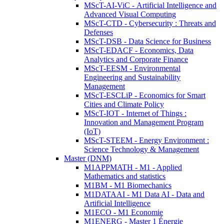
MScT-AI-ViC - Artificial Intelligence and
Advanced Visual Computing
MScT-CTD - Cybersecurity : Threats and
Defenses
MScT-DSB - Data Science for Business
MScT-EDACF - Economics, Data
Analytics and Corporate Finance
MScT-EESM - Environmental
Engineering and Sustainability
Management
MScT-ESCLiP - Economics for Smart
Cities and Climate Policy
MScT-IOT - Internet of Things :
Innovation and Management Program
(IoT)
MScT-STEEM - Energy Environment :
Science Technology & Management
Master (DNM)
M1APPMATH - M1 - Applied
Mathematics and statistics
M1BM - M1 Biomechanics
M1DATAAI - M1 Data AI - Data and
Artificial Intelligence
M1ECO - M1 Economie
M1ENERG - Master 1 Énergie