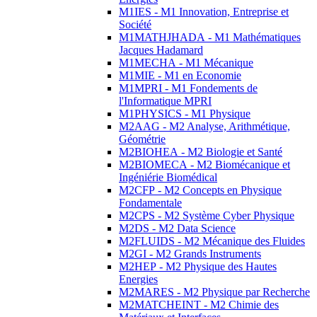
M1IES - M1 Innovation, Entreprise et
Société
M1MATHJHADA - M1 Mathématiques
Jacques Hadamard
M1MECHA - M1 Mécanique
M1MIE - M1 en Economie
M1MPRI - M1 Fondements de
l'Informatique MPRI
M1PHYSICS - M1 Physique
M2AAG - M2 Analyse, Arithmétique,
Géométrie
M2BIOHEA - M2 Biologie et Santé
M2BIOMECA - M2 Biomécanique et
Ingéniérie Biomédical
M2CFP - M2 Concepts en Physique
Fondamentale
M2CPS - M2 Système Cyber Physique
M2DS - M2 Data Science
M2FLUIDS - M2 Mécanique des Fluides
M2GI - M2 Grands Instruments
M2HEP - M2 Physique des Hautes
Energies
M2MARES - M2 Physique par Recherche
M2MATCHEINT - M2 Chimie des