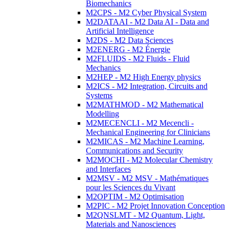
Biomechanics
M2CPS - M2 Cyber Physical System
M2DATAAI - M2 Data AI - Data and
Artificial Intelligence
M2DS - M2 Data Sciences
M2ENERG - M2 Énergie
M2FLUIDS - M2 Fluids - Fluid
Mechanics
M2HEP - M2 High Energy physics
M2ICS - M2 Integration, Circuits and
Systems
M2MATHMOD - M2 Mathematical
Modelling
M2MECENCLI - M2 Mecencli -
Mechanical Engineering for Clinicians
M2MICAS - M2 Machine Learning,
Communications and Security
M2MOCHI - M2 Molecular Chemistry
and Interfaces
M2MSV - M2 MSV - Mathématiques
pour les Sciences du Vivant
M2OPTIM - M2 Optimisation
M2PIC - M2 Projet Innovation Conception
M2QNSLMT - M2 Quantum, Light,
Materials and Nanosciences