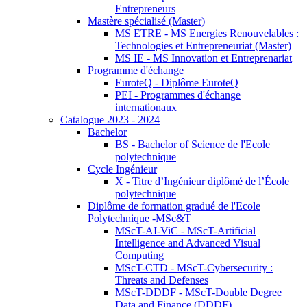
Entrepreneurs
Mastère spécialisé (Master)
MS ETRE - MS Energies Renouvelables :
Technologies et Entrepreneuriat (Master)
MS IE - MS Innovation et Entreprenariat
Programme d'échange
EuroteQ - Diplôme EuroteQ
PEI - Programmes d'échange
internationaux
Catalogue 2023 - 2024
Bachelor
BS - Bachelor of Science de l'Ecole
polytechnique
Cycle Ingénieur
X - Titre d’Ingénieur diplômé de l’École
polytechnique
Diplôme de formation gradué de l'Ecole
Polytechnique -MSc&T
MScT-AI-ViC - MScT-Artificial
Intelligence and Advanced Visual
Computing
MScT-CTD - MScT-Cybersecurity :
Threats and Defenses
MScT-DDDF - MScT-Double Degree
Data and Finance (DDDF)