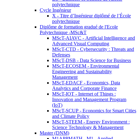
polytechnique
Cycle Ingénieur
X - Titre d’Ingénieur diplômé de l’École
polytechnique
Diplôme de formation gradué de l'Ecole
Polytechnique -MSc&T
MScT-AIAVC - Artificial Intelligence and
Advanced Visual Computing
MScT-CTD - Cybersecurity : Threats and
Defenses
MScT-DSB - Data Science for Business
MScT-ECOSEM - Environmental
Engineering and Sustainability
Management
MScT-EDACF - Economics, Data
Analytics and Corporate Finance
MScT-IOT - Internet of Things :
Innovation and Management Program
(IoT)
MScT-SCUP - Economics for Smart Cities
and Climate Policy
MScT-STEEM - Energy Environment :
Science Technology & Management
Master (DNM)
M1APPMATH - M1 - Applied