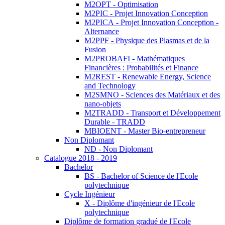
M2OPT - Optimisation
M2PIC - Projet Innovation Conception
M2PICA - Projet Innovation Conception -
Alternance
M2PPF - Physique des Plasmas et de la
Fusion
M2PROBAFI - Mathématiques
Financières : Probabilités et Finance
M2REST - Renewable Energy, Science
and Technology
M2SMNO - Sciences des Matériaux et des
nano-objets
M2TRADD - Transport et Développement
Durable - TRADD
MBIOENT - Master Bio-entrepreneur
Non Diplomant
ND - Non Diplomant
Catalogue 2018 - 2019
Bachelor
BS - Bachelor of Science de l'Ecole
polytechnique
Cycle Ingénieur
X - Diplôme d'ingénieur de l'Ecole
polytechnique
Diplôme de formation gradué de l'Ecole