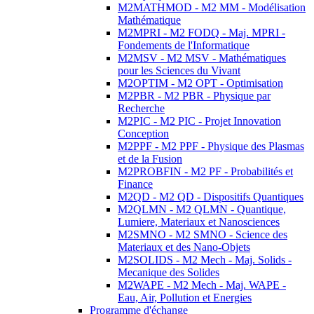
M2MATHMOD - M2 MM - Modélisation
Mathématique
M2MPRI - M2 FODQ - Maj. MPRI -
Fondements de l'Informatique
M2MSV - M2 MSV - Mathématiques
pour les Sciences du Vivant
M2OPTIM - M2 OPT - Optimisation
M2PBR - M2 PBR - Physique par
Recherche
M2PIC - M2 PIC - Projet Innovation
Conception
M2PPF - M2 PPF - Physique des Plasmas
et de la Fusion
M2PROBFIN - M2 PF - Probabilités et
Finance
M2QD - M2 QD - Dispositifs Quantiques
M2QLMN - M2 QLMN - Quantique,
Lumiere, Materiaux et Nanosciences
M2SMNO - M2 SMNO - Science des
Materiaux et des Nano-Objets
M2SOLIDS - M2 Mech - Maj. Solids -
Mecanique des Solides
M2WAPE - M2 Mech - Maj. WAPE -
Eau, Air, Pollution et Energies
Programme d'échange