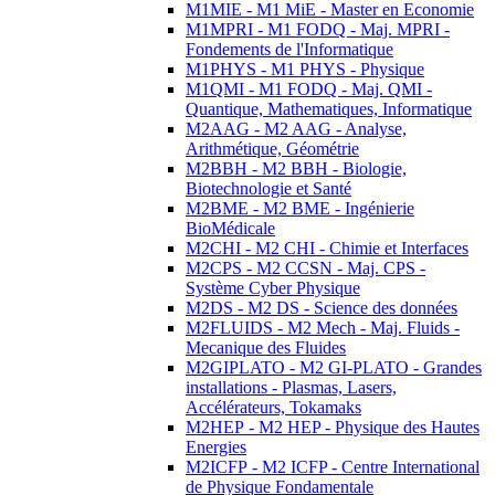
M1MIE - M1 MiE - Master en Economie
M1MPRI - M1 FODQ - Maj. MPRI -
Fondements de l'Informatique
M1PHYS - M1 PHYS - Physique
M1QMI - M1 FODQ - Maj. QMI -
Quantique, Mathematiques, Informatique
M2AAG - M2 AAG - Analyse,
Arithmétique, Géométrie
M2BBH - M2 BBH - Biologie,
Biotechnologie et Santé
M2BME - M2 BME - Ingénierie
BioMédicale
M2CHI - M2 CHI - Chimie et Interfaces
M2CPS - M2 CCSN - Maj. CPS -
Système Cyber Physique
M2DS - M2 DS - Science des données
M2FLUIDS - M2 Mech - Maj. Fluids -
Mecanique des Fluides
M2GIPLATO - M2 GI-PLATO - Grandes
installations - Plasmas, Lasers,
Accélérateurs, Tokamaks
M2HEP - M2 HEP - Physique des Hautes
Energies
M2ICFP - M2 ICFP - Centre International
de Physique Fondamentale