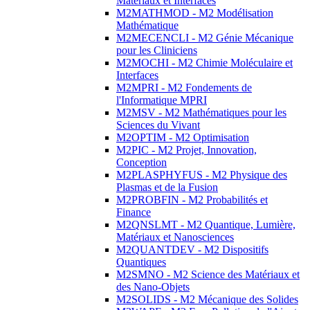
Matériaux et Interfaces
M2MATHMOD - M2 Modélisation
Mathématique
M2MECENCLI - M2 Génie Mécanique
pour les Cliniciens
M2MOCHI - M2 Chimie Moléculaire et
Interfaces
M2MPRI - M2 Fondements de
l'Informatique MPRI
M2MSV - M2 Mathématiques pour les
Sciences du Vivant
M2OPTIM - M2 Optimisation
M2PIC - M2 Projet, Innovation,
Conception
M2PLASPHYFUS - M2 Physique des
Plasmas et de la Fusion
M2PROBFIN - M2 Probabilités et
Finance
M2QNSLMT - M2 Quantique, Lumière,
Matériaux et Nanosciences
M2QUANTDEV - M2 Dispositifs
Quantiques
M2SMNO - M2 Science des Matériaux et
des Nano-Objets
M2SOLIDS - M2 Mécanique des Solides