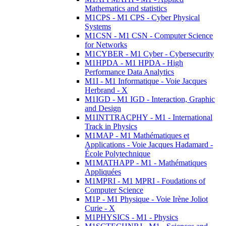
Mathematics and statistics
M1CPS - M1 CPS - Cyber Physical
Systems
M1CSN - M1 CSN - Computer Science
for Networks
M1CYBER - M1 Cyber - Cybersecurity
M1HPDA - M1 HPDA - High
Performance Data Analytics
M1I - M1 Informatique - Voie Jacques
Herbrand - X
M1IGD - M1 IGD - Interaction, Graphic
and Design
M1INTTRACPHY - M1 - International
Track in Physics
M1MAP - M1 Mathématiques et
Applications - Voie Jacques Hadamard -
École Polytechnique
M1MATHAPP - M1 - Mathématiques
Appliquées
M1MPRI - M1 MPRI - Foudations of
Computer Science
M1P - M1 Physique - Voie Irène Joliot
Curie - X
M1PHYSICS - M1 - Physics