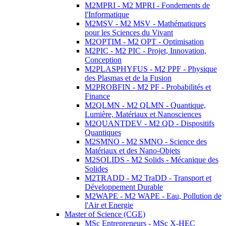
M2MPRI - M2 MPRI - Fondements de
l'Informatique
M2MSV - M2 MSV - Mathématiques
pour les Sciences du Vivant
M2OPTIM - M2 OPT - Optimisation
M2PIC - M2 PIC - Projet, Innovation,
Conception
M2PLASPHYFUS - M2 PPF - Physique
des Plasmas et de la Fusion
M2PROBFIN - M2 PF - Probabilités et
Finance
M2QLMN - M2 QLMN - Quantique,
Lumière, Matériaux et Nanosciences
M2QUANTDEV - M2 QD - Dispositifs
Quantiques
M2SMNO - M2 SMNO - Science des
Matériaux et des Nano-Objets
M2SOLIDS - M2 Solids - Mécanique des
Solides
M2TRADD - M2 TraDD - Transport et
Développement Durable
M2WAPE - M2 WAPE - Eau, Pollution de
l'Air et Energie
Master of Science (CGE)
MSc Entrepreneurs - MSc X-HEC