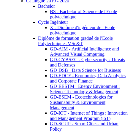
Catalogue 2019 - 2020
Bachelor
BS - Bachelor of Science de l'Ecole
polytechnique
Cycle Ingénieur
X - Diplôme d'ingénieur de l'Ecole
polytechnique
Diplôme de formation gradué de l'Ecole
Polytechnique -MSc&T
GD-AIM - Artificial Intelligence and
Advanced Visual Computing
GD-CYBSEC - Cybersecurity : Threats
and Defenses
GD-DSB - Data Science for Business
GD-EDCF - Economics, Data Analytics
and Corporate Finance
GD-EESTM - Energy Environment :
Science Technology & Management
GD-ESEM - Ecotechnologies for
Sustainability & Environment
Management
GD-IOT - Internet of Things : Innovation
and Management Program (IoT)
GD-SCUP - Smart Cities and Urban
Policy