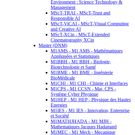
Environment : Science Technology &
Management
MScT-TRAI - MScT-Trust and
Responsible AI
MScT-ViCAI - MScT-Visual Computing
and Creative AI
MScT-XCin - MScT-Extended
Cinematography XCin
Master (DNM)
M1AMS - M1 AMS - Mathématiques
Appliquées et Statistiques
M1BBH - M1 BBH - Biologie,
Biotechnologie et Santé
M1BME - M1 BME - Ingénierie
BioMédicale
M1CHI - M1 CHI - Chimie et Interfaces
M1CPS - M1 CCSN - Maj. CPS -
Système Cyber Physique
M1HEP - M1 HEP - Physique des Hautes
Energies
M1IES - M1 IES - Innovation, Entreprise
et Société
M1MATHJHADA - M1 MJH -
Mathematiques Jacques Hadamard
M1MEC - M1 Mech - Mecanique