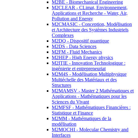
M2BE - Biomechanical Engineering
M2CLEAR - CLimat, Environnement,
Applications et Recherche - Water, Air,
Pollution and Energy
M2CMASIC - Conception, Modélisation
et Architecture des Systèmes Industriels
Complexes
M2DQ - Dispositif quantique
M2DS - Data Sciences
M2FM - Fluid Mechanics
M2HEP - High Energy physics
M2ITIE - Innovation Technologique :
ingénierie et entrepreneuriat
M2M4S - Modélisation Multiphysique
Multiéchelle des Matériaux et des
Structures
M2MAMSV - Master 2 Mathématiques et
Applications - Mathématiques pour les
Sciences du Vivant
M2MFSF - Mathématiques Financières :
Statistique et Finance
M2MM - Mathématiques de la
modélisation
M2MOCHI - Molecular Chemistry and
Interfaces