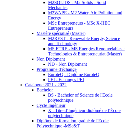
M2SOLIDS - M2 Solids - Solid
Mechanics
M2WAPE - M2 Water, Air, Pollution and
Energy
MSc Entrepreneurs - MSc X-HEC
Entrepreneurs
Mastère spécialisé (Master)
M2REST - Renewable Energy, Science
and Technology
MS ETRE - MS Energies Renouvelables :
Technologies & Entrepreneuriat (Master)
Non Diplomant
ND - Non Diplomant
Programme d'échange
EuroteQ - Diplôme EuroteQ
PEI - Echanges PEI
Catalogue 2021 - 2022
Bachelor
BS - Bachelor of Science de l'Ecole
polytechnique
Cycle Ingénieur
X - Titre d’Ingénieur diplômé de l’École
polytechnique
Diplôme de formation gradué de l'Ecole
Polytechnique -MSc&T