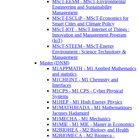
MScT-EESM - MScT-Environmental
Engineering and Sustainability
Management
MScT-ESCLiP - MScT-Economics for
Smart Cities and Climate Policy
MScT-IOT - MScT-Internet of Things :
Innovation and Management Program
(IoT)
MScT-STEEM - MScT-Energy
Environment : Science Technology &
Management
Master (DNM)
M1APPMATH - M1 Applied Mathematics
and statistics
M1CHEINT - M1 Chemistry and
Interfaces
M1CPS - M1 CPS - Cyber Physical
Systems
M1HEP - M1 High Energy Physics
M1MATHJHADA - M1 Mathematiques
Jacques Hadamard
M1MECHA - M1 Mechanics
M1MIE - M1 MIE - Master in Economics
M2BIOHEA - M2 Biology and Health
M2BIOMECA - M2 Biomeca -