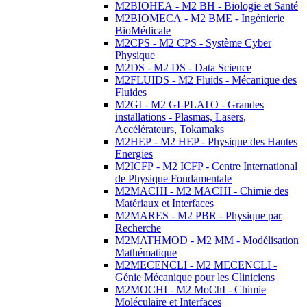
M2BIOHEA - M2 BH - Biologie et Santé
M2BIOMECA - M2 BME - Ingénierie
BioMédicale
M2CPS - M2 CPS - Système Cyber
Physique
M2DS - M2 DS - Data Science
M2FLUIDS - M2 Fluids - Mécanique des
Fluides
M2GI - M2 GI-PLATO - Grandes
installations - Plasmas, Lasers,
Accélérateurs, Tokamaks
M2HEP - M2 HEP - Physique des Hautes
Energies
M2ICFP - M2 ICFP - Centre International
de Physique Fondamentale
M2MACHI - M2 MACHI - Chimie des
Matériaux et Interfaces
M2MARES - M2 PBR - Physique par
Recherche
M2MATHMOD - M2 MM - Modélisation
Mathématique
M2MECENCLI - M2 MECENCLI -
Génie Mécanique pour les Cliniciens
M2MOCHI - M2 MoChI - Chimie
Moléculaire et Interfaces