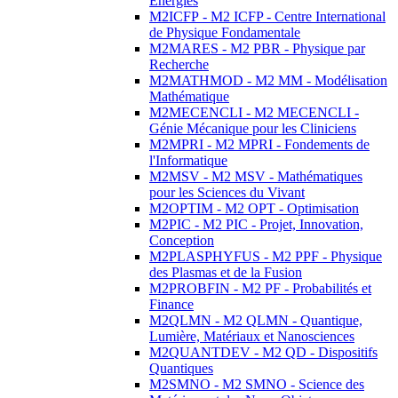
Energies
M2ICFP - M2 ICFP - Centre International
de Physique Fondamentale
M2MARES - M2 PBR - Physique par
Recherche
M2MATHMOD - M2 MM - Modélisation
Mathématique
M2MECENCLI - M2 MECENCLI -
Génie Mécanique pour les Cliniciens
M2MPRI - M2 MPRI - Fondements de
l'Informatique
M2MSV - M2 MSV - Mathématiques
pour les Sciences du Vivant
M2OPTIM - M2 OPT - Optimisation
M2PIC - M2 PIC - Projet, Innovation,
Conception
M2PLASPHYFUS - M2 PPF - Physique
des Plasmas et de la Fusion
M2PROBFIN - M2 PF - Probabilités et
Finance
M2QLMN - M2 QLMN - Quantique,
Lumière, Matériaux et Nanosciences
M2QUANTDEV - M2 QD - Dispositifs
Quantiques
M2SMNO - M2 SMNO - Science des