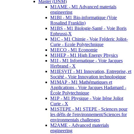
Master (DNM)
M1AME - M1 Advanced materials
engineering
M1BI - M1 Bio-informatique (Voie
Rosalind Franklin)
M1BS - M1 Biologie-Santé - Voie Boris
Ephrussi-X
M1C - M1 Chimie - Voie Fréderic Joliot-
Curie - Ecole Polytechnique
M1ECO - M1 Economie
M1HEP - M1 High Energy Physics
M1I - M1 Informatique - Voie Jacques
Herbrand - X
M1IESVIT - M1 Innovation, Entreprise, et
Société - Voie Innovation technologique
M1MAP - M1 Mathématiques et
Applications - Voie Jacques Hadamard -
École Polytechnique
M1P - M1 Physique - Voie Irène Joliot
Curie - X
M1STEPE - M1 STEPE - Sciences pour
les défis de l'environnement/Sciences for
environmentals challenges
M2AME - Advanced materials
engineering