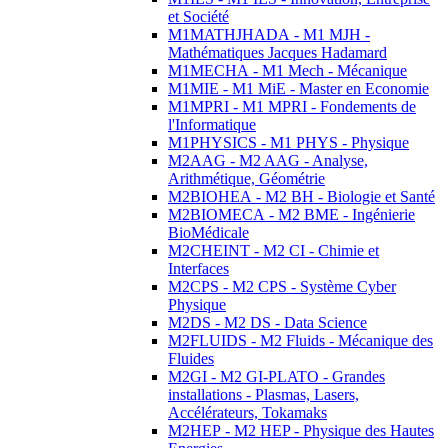
et Société
M1MATHJHADA - M1 MJH -
Mathématiques Jacques Hadamard
M1MECHA - M1 Mech - Mécanique
M1MIE - M1 MiE - Master en Economie
M1MPRI - M1 MPRI - Fondements de
l'Informatique
M1PHYSICS - M1 PHYS - Physique
M2AAG - M2 AAG - Analyse,
Arithmétique, Géométrie
M2BIOHEA - M2 BH - Biologie et Santé
M2BIOMECA - M2 BME - Ingénierie
BioMédicale
M2CHEINT - M2 CI - Chimie et
Interfaces
M2CPS - M2 CPS - Système Cyber
Physique
M2DS - M2 DS - Data Science
M2FLUIDS - M2 Fluids - Mécanique des
Fluides
M2GI - M2 GI-PLATO - Grandes
installations - Plasmas, Lasers,
Accélérateurs, Tokamaks
M2HEP - M2 HEP - Physique des Hautes