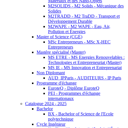
Matériaux et des Nano-Objets
M2SOLIDS - M2 Solids - Mécanique des
Solides
M2TRADD - M2 TraDD - Transport et
Développement Durable
M2WAPE - M2 WAPE - Eau, Air,
Pollution et Énergies
Master of Science (CGE)
MSc Entrepreneurs - MSc X-HEC
Entrepreneurs
Mastère spécialisé (Master)
MS ETRE - MS Energies Renouvelables :
Technologies et Entrepreneuriat (Master)
MS IE - MS Innovation et Entreprenariat
Non Diplomant
AUD_IPParis - AUDITEURS - IP Paris
Programme d'échange
EuroteQ - Diplôme EuroteQ
PEI - Programmes d'échange
internationaux
Catalogue 2024 - 2025
Bachelor
BX - Bachelor of Science de l'Ecole
polytechnique
Cycle Ingénieur