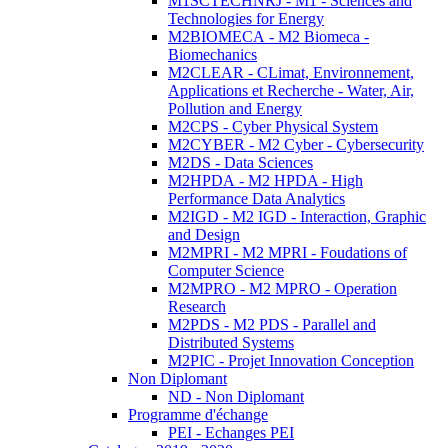
M1SCTECHNRJ - M1 - Sciences and
Technologies for Energy
M2BIOMECA - M2 Biomeca -
Biomechanics
M2CLEAR - CLimat, Environnement,
Applications et Recherche - Water, Air,
Pollution and Energy
M2CPS - Cyber Physical System
M2CYBER - M2 Cyber - Cybersecurity
M2DS - Data Sciences
M2HPDA - M2 HPDA - High
Performance Data Analytics
M2IGD - M2 IGD - Interaction, Graphic
and Design
M2MPRI - M2 MPRI - Foudations of
Computer Science
M2MPRO - M2 MPRO - Operation
Research
M2PDS - M2 PDS - Parallel and
Distributed Systems
M2PIC - Projet Innovation Conception
Non Diplomant
ND - Non Diplomant
Programme d'échange
PEI - Echanges PEI