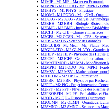
M1MIE - M1 MiE - Master en Economie
M1MPRI - M1 FODQ - Maj. MPRI - Fondeme
M1PHYS - M1 PHYS - Physique
M1QMI - M1 FODQ - Maj. QMI - Quantique
M2AAG - M2 AAG - Analyse, Arithmétique
M2BBH - M2 BBH - Biologie, Biotechnolog
M2BME - M2 BME - Ingénierie BioMédica
M2CHI - M2 CHI - Chimie et Interfaces
M2CPS - M2 CCSN - Maj. CPS - Système 
M2DS - M2 DS - Science des données
M2FLUIDS - M2 Mech - Maj. Fluids - Meca
M2GIPLATO - M2 GI-PLATO - Grandes instal
M2HEP - M2 HEP - Physique des Hautes E
M2ICFP - M2 ICFP - Centre International 
M2MATHMOD - M2 MM - Modélisation M
M2MPRI - M2 FODQ - Maj. MPRI - Fondeme
M2MSV - M2 MSV - Mathématiques pour le
M2OPTIM - M2 OPT - Optimisation
M2PBR - M2 PBR - Physique par Recherc
M2PIC - M2 PIC - Projet Innovation Conce
M2PPF - M2 PPF - Physique des Plasmas et
M2PROBFIN - M2 PF - Probabilités et Fin
M2QD - M2 QD - Dispositifs Quantiques
M2QLMN - M2 QLMN - Quantique, Lumiere
M2SMNO - M2 SMNO - Science des Materi