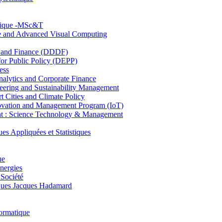
hnique -MSc&T
ce and Advanced Visual Computing
and Finance (DDDF)
r Public Policy (DEPP)
ess
ytics and Corporate Finance
ring and Sustainability Management
Cities and Climate Policy
ovation and Management Program (IoT)
: Science Technology & Management
ppliquées et Statistiques
ue
nergies
 Société
es Jacques Hadamard
ormatique