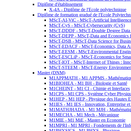
Diplôme d'établissement
X-4A - Diplôme de l'Ecole polytechnique
Diplôme de formation gradué de l'Ecole Polytec
MScT-AI-ViC - MScT-Artificial Intelligen
MScT-CyS - MScT-Cybersecurity (CyS)
MScT-DDDF - MScT-Double Degree Data 
MScT-DEPP - MScT-Data and Economics fo
MScT-DSB - MScT-Data Science for Busin
MScT-EDACF - MScT-Economics, Data Anal
MScT-EESM - MScT-Environmental Enginee
MScT-ESCLiP - MScT-Economics for Smart 
MScT-IOT - MScT-Internet of Things : Inn
MScT-STEEM - MScT-Energy Environment 
Master (DNM)
M1APPMATH - M1 APPMS - Mathématiques A
M1BIOHEA - M1 BH - Biologie et Santé
M1CHEINT - M1 CI - Chimie et Interfaces
M1CPS - M1 CPS - Système Cyber Physiq
M1HEP - M1 HEP - Physique des Hautes E
M1IES - M1 IES - Innovation, Entreprise et
M1MATHJHADA - M1 MJH - Mathématiqu
M1MECHA - M1 Mech - Mécanique
M1MIE - M1 MiE - Master en Economie
M1MPRI - M1 MPRI - Fondements de l'Inf
M1PHYSICS - M1 PHYS - Physique