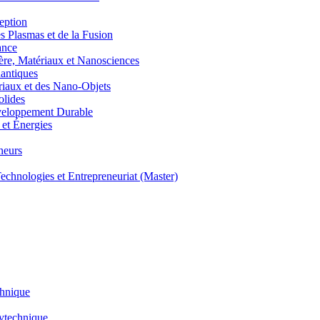
eption
lasmas et de la Fusion
ance
, Matériaux et Nanosciences
ntiques
aux et des Nano-Objets
lides
eloppement Durable
et Énergies
neurs
hnologies et Entrepreneuriat (Master)
chnique
lytechnique