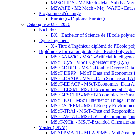
M2SOLIDS - M2 Mech - Maj. Solids - Meca
M2WAPE - M2 Mech - Maj. WAPE - Eau, Air
Programme d'échange
EuroteQ - Diplôme EuroteQ
Catalogue 2025 - 2026
Bachelor
BX - Bachelor of Science de l'Ecole polyte
Cycle Ingénieur
X - Titre d’Ingénieur diplômé de l’École po
Diplôme de formation gradué de l'Ecole Polytec
MScT-AI-ViC - MScT-Artificial Intelligen
MScT-CyS - MScT-Cybersecurity (CyS)
MScT-DDDF - MScT-Double Degree Data 
MScT-DEPP - MScT-Data and Economics fo
MScT-DSAIB - MScT-Data Science and AI 
MScT-EDACF - MScT-Economics, Data Anal
MScT-EESM - MScT-Environmental Enginee
MScT-ESCLiP - MScT-Economics for Smart 
MScT-IOT - MScT-Internet of Things : Inn
MScT-STEEM - MScT-Energy Environment 
MScT-TRAI - MScT-Trust and Responsible
MScT-ViCAI - MScT-Visual Computing and
MScT-XCin - MScT-Extended Cinematogr
Master (DNM)
M1APPMATH - M1 APPMS - Mathématiques A