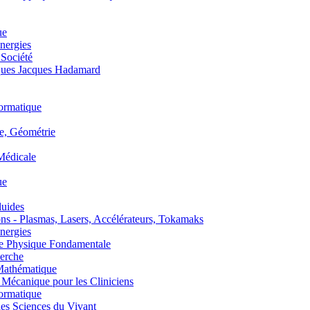
ue
nergies
 Société
es Jacques Hadamard
ormatique
, Géométrie
édicale
ue
uides
s - Plasmas, Lasers, Accélérateurs, Tokamaks
nergies
de Physique Fondamentale
erche
athématique
anique pour les Cliniciens
ormatique
s Sciences du Vivant