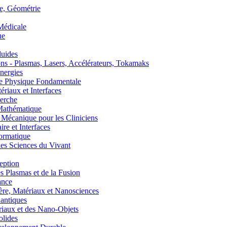
, Géométrie
édicale
ue
uides
s - Plasmas, Lasers, Accélérateurs, Tokamaks
nergies
de Physique Fondamentale
aux et Interfaces
erche
athématique
anique pour les Cliniciens
 et Interfaces
ormatique
s Sciences du Vivant
eption
lasmas et de la Fusion
ance
, Matériaux et Nanosciences
ntiques
aux et des Nano-Objets
lides