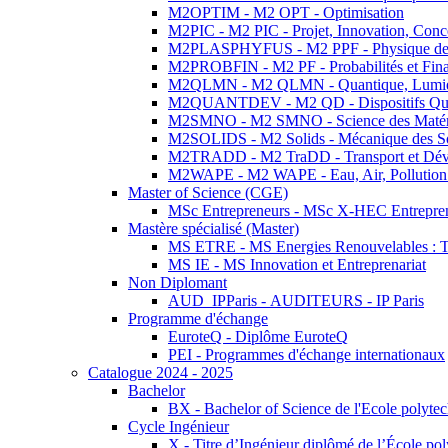
M2OPTIM - M2 OPT - Optimisation
M2PIC - M2 PIC - Projet, Innovation, Conc
M2PLASPHYFUS - M2 PPF - Physique des P
M2PROBFIN - M2 PF - Probabilités et Fin
M2QLMN - M2 QLMN - Quantique, Lumière
M2QUANTDEV - M2 QD - Dispositifs Qua
M2SMNO - M2 SMNO - Science des Matéri
M2SOLIDS - M2 Solids - Mécanique des So
M2TRADD - M2 TraDD - Transport et Dév
M2WAPE - M2 WAPE - Eau, Air, Pollution 
Master of Science (CGE)
MSc Entrepreneurs - MSc X-HEC Entrepre
Mastère spécialisé (Master)
MS ETRE - MS Energies Renouvelables : Tec
MS IE - MS Innovation et Entreprenariat
Non Diplomant
AUD_IPParis - AUDITEURS - IP Paris
Programme d'échange
EuroteQ - Diplôme EuroteQ
PEI - Programmes d'échange internationaux
Catalogue 2024 - 2025
Bachelor
BX - Bachelor of Science de l'Ecole polyte
Cycle Ingénieur
X - Titre d’Ingénieur diplômé de l’École po