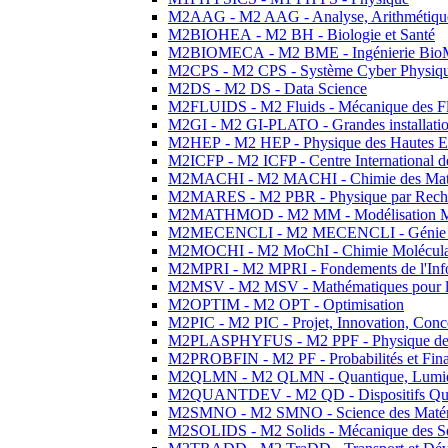
M2AAG - M2 AAG - Analyse, Arithmétique
M2BIOHEA - M2 BH - Biologie et Santé
M2BIOMECA - M2 BME - Ingénierie BioM
M2CPS - M2 CPS - Système Cyber Physiq
M2DS - M2 DS - Data Science
M2FLUIDS - M2 Fluids - Mécanique des Fl
M2GI - M2 GI-PLATO - Grandes installation
M2HEP - M2 HEP - Physique des Hautes E
M2ICFP - M2 ICFP - Centre International 
M2MACHI - M2 MACHI - Chimie des Matéri
M2MARES - M2 PBR - Physique par Rech
M2MATHMOD - M2 MM - Modélisation M
M2MECENCLI - M2 MECENCLI - Génie Méc
M2MOCHI - M2 MoChI - Chimie Moléculaire
M2MPRI - M2 MPRI - Fondements de l'Inf
M2MSV - M2 MSV - Mathématiques pour le
M2OPTIM - M2 OPT - Optimisation
M2PIC - M2 PIC - Projet, Innovation, Conc
M2PLASPHYFUS - M2 PPF - Physique des P
M2PROBFIN - M2 PF - Probabilités et Fin
M2QLMN - M2 QLMN - Quantique, Lumière
M2QUANTDEV - M2 QD - Dispositifs Qua
M2SMNO - M2 SMNO - Science des Matéri
M2SOLIDS - M2 Solids - Mécanique des So