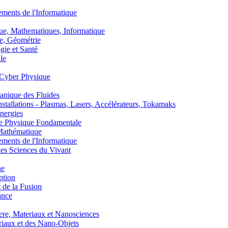
nts de l'Informatique
, Mathematiques, Informatique
, Géométrie
ie et Santé
le
Cyber Physique
nique des Fluides
lations - Plasmas, Lasers, Accélérateurs, Tokamaks
nergies
de Physique Fondamentale
athématique
nts de l'Informatique
s Sciences du Vivant
he
ption
 de la Fusion
ance
, Materiaux et Nanosciences
aux et des Nano-Objets