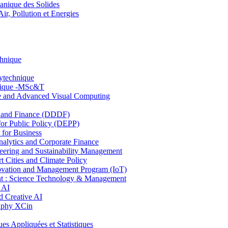
nique des Solides
, Pollution et Energies
chnique
lytechnique
hnique -MSc&T
ce and Advanced Visual Computing
and Finance (DDDF)
r Public Policy (DEPP)
for Business
ytics and Corporate Finance
ring and Sustainability Management
Cities and Climate Policy
ovation and Management Program (IoT)
: Science Technology & Management
 AI
 Creative AI
aphy XCin
ppliquées et Statistiques