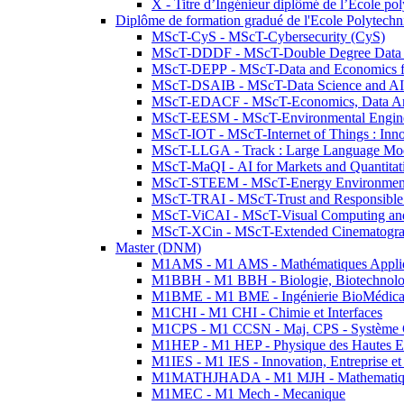
X - Titre d’Ingénieur diplômé de l’École po
Diplôme de formation gradué de l'Ecole Polytec
MScT-CyS - MScT-Cybersecurity (CyS)
MScT-DDDF - MScT-Double Degree Data 
MScT-DEPP - MScT-Data and Economics fo
MScT-DSAIB - MScT-Data Science and AI 
MScT-EDACF - MScT-Economics, Data Anal
MScT-EESM - MScT-Environmental Enginee
MScT-IOT - MScT-Internet of Things : Inn
MScT-LLGA - Track : Large Language Mode
MScT-MaQI - AI for Markets and Quantitat
MScT-STEEM - MScT-Energy Environment 
MScT-TRAI - MScT-Trust and Responsible
MScT-ViCAI - MScT-Visual Computing and
MScT-XCin - MScT-Extended Cinematogr
Master (DNM)
M1AMS - M1 AMS - Mathématiques Appliqué
M1BBH - M1 BBH - Biologie, Biotechnolog
M1BME - M1 BME - Ingénierie BioMédica
M1CHI - M1 CHI - Chimie et Interfaces
M1CPS - M1 CCSN - Maj. CPS - Système 
M1HEP - M1 HEP - Physique des Hautes E
M1IES - M1 IES - Innovation, Entreprise et
M1MATHJHADA - M1 MJH - Mathematiqu
M1MEC - M1 Mech - Mecanique