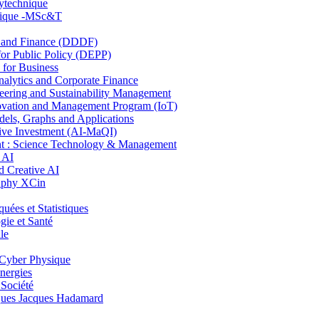
lytechnique
hnique -MSc&T
and Finance (DDDF)
r Public Policy (DEPP)
for Business
ytics and Corporate Finance
ring and Sustainability Management
ovation and Management Program (IoT)
ls, Graphs and Applications
ive Investment (AI-MaQI)
: Science Technology & Management
 AI
 Creative AI
aphy XCin
es et Statistiques
ie et Santé
le
Cyber Physique
nergies
 Société
es Jacques Hadamard