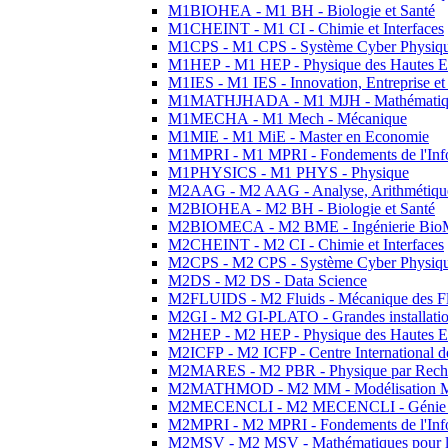
M1BIOHEA - M1 BH - Biologie et Santé
M1CHEINT - M1 CI - Chimie et Interfaces
M1CPS - M1 CPS - Système Cyber Physiq
M1HEP - M1 HEP - Physique des Hautes E
M1IES - M1 IES - Innovation, Entreprise et
M1MATHJHADA - M1 MJH - Mathématiqu
M1MECHA - M1 Mech - Mécanique
M1MIE - M1 MiE - Master en Economie
M1MPRI - M1 MPRI - Fondements de l'Inf
M1PHYSICS - M1 PHYS - Physique
M2AAG - M2 AAG - Analyse, Arithmétique
M2BIOHEA - M2 BH - Biologie et Santé
M2BIOMECA - M2 BME - Ingénierie BioM
M2CHEINT - M2 CI - Chimie et Interfaces
M2CPS - M2 CPS - Système Cyber Physiq
M2DS - M2 DS - Data Science
M2FLUIDS - M2 Fluids - Mécanique des Fl
M2GI - M2 GI-PLATO - Grandes installation
M2HEP - M2 HEP - Physique des Hautes E
M2ICFP - M2 ICFP - Centre International 
M2MARES - M2 PBR - Physique par Rech
M2MATHMOD - M2 MM - Modélisation M
M2MECENCLI - M2 MECENCLI - Génie Méc
M2MPRI - M2 MPRI - Fondements de l'Inf
M2MSV - M2 MSV - Mathématiques pour le