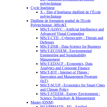
polytechnique
Cycle Ingénieur
X - Titre d’Ingénieur diplômé de l’École
polytechnique
Diplôme de formation gradué de l'Ecole
Polytechnique -MSc&T
MScT-AIAVC - Artificial Intelligence and
Advanced Visual Computing
MScT-CTD - Cybersecurity : Threats and
Defenses
MScT-DSB - Data Science for Business
MScT-ECOSEM - Environmental
Engineering and Sustainability
Management
MScT-EDACF - Economics, Data
Analytics and Corporate Finance
MScT-IOT - Internet of Things :
Innovation and Management Program
(IoT)
MScT-SCUP - Economics for Smart Cities
and Climate Policy
MScT-STEEM - Energy Environment :
Science Technology & Management
Master (DNM)
M1APPMATH - M1 - Applied