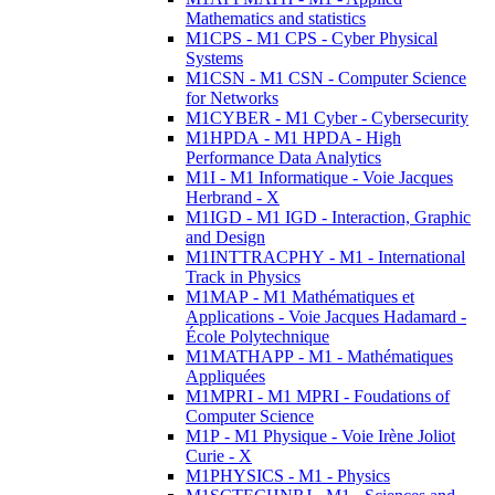
Mathematics and statistics
M1CPS - M1 CPS - Cyber Physical
Systems
M1CSN - M1 CSN - Computer Science
for Networks
M1CYBER - M1 Cyber - Cybersecurity
M1HPDA - M1 HPDA - High
Performance Data Analytics
M1I - M1 Informatique - Voie Jacques
Herbrand - X
M1IGD - M1 IGD - Interaction, Graphic
and Design
M1INTTRACPHY - M1 - International
Track in Physics
M1MAP - M1 Mathématiques et
Applications - Voie Jacques Hadamard -
École Polytechnique
M1MATHAPP - M1 - Mathématiques
Appliquées
M1MPRI - M1 MPRI - Foudations of
Computer Science
M1P - M1 Physique - Voie Irène Joliot
Curie - X
M1PHYSICS - M1 - Physics