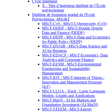
Cycle Ingénieur
X - Titre d’Ingénieur diplômé de l’École
polytechnique
Diplôme de formation gradué de l'Ecole
Polytechnique -MSc&T
MScT-CyS - MScT-Cybersecurity (CyS)
MScT-DDDF - MScT-Double Degree
Data and Finance (DDDF)
MScT-DEPP - MScT-Data and Economics
for Public Policy (DEPP)
MScT-DSAIB - MScT-Data Science and
AI for Business
MScT-EDACF - MScT-Economics, Data
Analytics and Corporate Finance
MScT-EESM - MScT-Environmental
Engineering and Sustainability
Management
MScT-IOT - MScT-Internet of Things :
Innovation and Management Program
(IoT)
MScT-LLGA - Track : Large Language
Models, Graphs and Applications
MScT-MaQI - AI for Markets and
Quantitative Investment (AI-MaQI)
MScT-STEEM - MScT-Energy