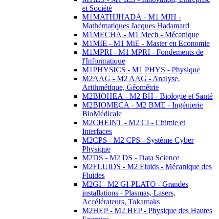
et Société
M1MATHJHADA - M1 MJH -
Mathématiques Jacques Hadamard
M1MECHA - M1 Mech - Mécanique
M1MIE - M1 MiE - Master en Economie
M1MPRI - M1 MPRI - Fondements de
l'Informatique
M1PHYSICS - M1 PHYS - Physique
M2AAG - M2 AAG - Analyse,
Arithmétique, Géométrie
M2BIOHEA - M2 BH - Biologie et Santé
M2BIOMECA - M2 BME - Ingénierie
BioMédicale
M2CHEINT - M2 CI - Chimie et
Interfaces
M2CPS - M2 CPS - Système Cyber
Physique
M2DS - M2 DS - Data Science
M2FLUIDS - M2 Fluids - Mécanique des
Fluides
M2GI - M2 GI-PLATO - Grandes
installations - Plasmas, Lasers,
Accélérateurs, Tokamaks
M2HEP - M2 HEP - Physique des Hautes