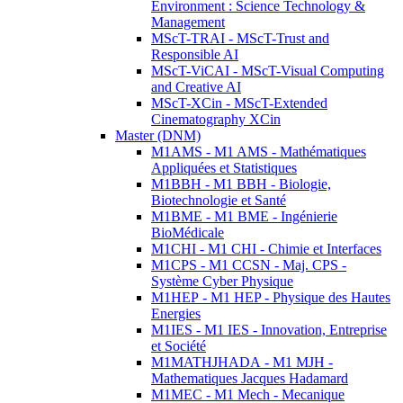
Environment : Science Technology &
Management
MScT-TRAI - MScT-Trust and
Responsible AI
MScT-ViCAI - MScT-Visual Computing
and Creative AI
MScT-XCin - MScT-Extended
Cinematography XCin
Master (DNM)
M1AMS - M1 AMS - Mathématiques
Appliquées et Statistiques
M1BBH - M1 BBH - Biologie,
Biotechnologie et Santé
M1BME - M1 BME - Ingénierie
BioMédicale
M1CHI - M1 CHI - Chimie et Interfaces
M1CPS - M1 CCSN - Maj. CPS -
Système Cyber Physique
M1HEP - M1 HEP - Physique des Hautes
Energies
M1IES - M1 IES - Innovation, Entreprise
et Société
M1MATHJHADA - M1 MJH -
Mathematiques Jacques Hadamard
M1MEC - M1 Mech - Mecanique