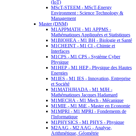
(IoT)
MScT-STEEM - MScT-Energy
Environment : Science Technology &
Management
Master (DNM)
M1APPMATH - M1 APPMS -
Mathématiques Appliquées et Statistiques
M1BIOHEA - M1 BH - Biologie et Santé
M1CHEINT - M1 CI - Chimie et
Interfaces
M1CPS - M1 CPS - Système Cyber
Physique
M1HEP - M1 HEP - Physique des Hautes
Energies
M1IES - M1 IES - Innovation, Entreprise
et Société
M1MATHJHADA - M1 MJH -
Mathématiques Jacques Hadamard
M1MECHA - M1 Mech - Mécanique
M1MIE - M1 MiE - Master en Economie
M1MPRI - M1 MPRI - Fondements de
l'Informatique
M1PHYSICS - M1 PHYS - Physique
M2AAG - M2 AAG - Analyse,
Arithmétique, Géométrie