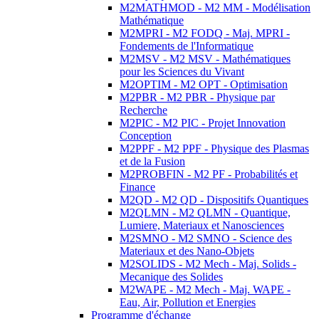
M2MATHMOD - M2 MM - Modélisation
Mathématique
M2MPRI - M2 FODQ - Maj. MPRI -
Fondements de l'Informatique
M2MSV - M2 MSV - Mathématiques
pour les Sciences du Vivant
M2OPTIM - M2 OPT - Optimisation
M2PBR - M2 PBR - Physique par
Recherche
M2PIC - M2 PIC - Projet Innovation
Conception
M2PPF - M2 PPF - Physique des Plasmas
et de la Fusion
M2PROBFIN - M2 PF - Probabilités et
Finance
M2QD - M2 QD - Dispositifs Quantiques
M2QLMN - M2 QLMN - Quantique,
Lumiere, Materiaux et Nanosciences
M2SMNO - M2 SMNO - Science des
Materiaux et des Nano-Objets
M2SOLIDS - M2 Mech - Maj. Solids -
Mecanique des Solides
M2WAPE - M2 Mech - Maj. WAPE -
Eau, Air, Pollution et Energies
Programme d'échange