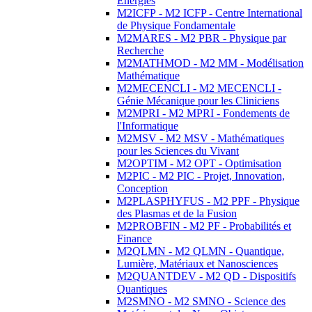
Energies
M2ICFP - M2 ICFP - Centre International
de Physique Fondamentale
M2MARES - M2 PBR - Physique par
Recherche
M2MATHMOD - M2 MM - Modélisation
Mathématique
M2MECENCLI - M2 MECENCLI -
Génie Mécanique pour les Cliniciens
M2MPRI - M2 MPRI - Fondements de
l'Informatique
M2MSV - M2 MSV - Mathématiques
pour les Sciences du Vivant
M2OPTIM - M2 OPT - Optimisation
M2PIC - M2 PIC - Projet, Innovation,
Conception
M2PLASPHYFUS - M2 PPF - Physique
des Plasmas et de la Fusion
M2PROBFIN - M2 PF - Probabilités et
Finance
M2QLMN - M2 QLMN - Quantique,
Lumière, Matériaux et Nanosciences
M2QUANTDEV - M2 QD - Dispositifs
Quantiques
M2SMNO - M2 SMNO - Science des