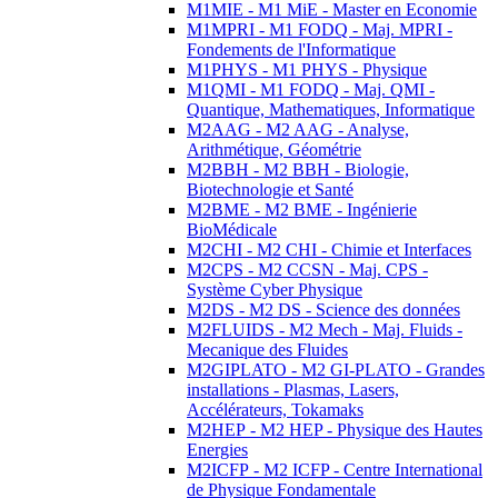
M1MIE - M1 MiE - Master en Economie
M1MPRI - M1 FODQ - Maj. MPRI -
Fondements de l'Informatique
M1PHYS - M1 PHYS - Physique
M1QMI - M1 FODQ - Maj. QMI -
Quantique, Mathematiques, Informatique
M2AAG - M2 AAG - Analyse,
Arithmétique, Géométrie
M2BBH - M2 BBH - Biologie,
Biotechnologie et Santé
M2BME - M2 BME - Ingénierie
BioMédicale
M2CHI - M2 CHI - Chimie et Interfaces
M2CPS - M2 CCSN - Maj. CPS -
Système Cyber Physique
M2DS - M2 DS - Science des données
M2FLUIDS - M2 Mech - Maj. Fluids -
Mecanique des Fluides
M2GIPLATO - M2 GI-PLATO - Grandes
installations - Plasmas, Lasers,
Accélérateurs, Tokamaks
M2HEP - M2 HEP - Physique des Hautes
Energies
M2ICFP - M2 ICFP - Centre International
de Physique Fondamentale