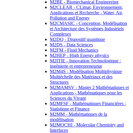
M2BE - Biomechanical Engineering
M2CLEAR - CLimat, Environnement,
Applications et Recherche - Water, Air,
Pollution and Energy
M2CMASIC - Conception, Modélisation
et Architecture des Systèmes Industriels
Complexes
M2DQ - Dispositif quantique
M2DS - Data Sciences
M2FM - Fluid Mechanics
M2HEP - High Energy physics
M2ITIE - Innovation Technologique :
ingénierie et entrepreneuriat
M2M4S - Modélisation Multiphysique
Multiéchelle des Matériaux et des
Structures
M2MAMSV - Master 2 Mathématiques et
Applications - Mathématiques pour les
Sciences du Vivant
M2MFSF - Mathématiques Financières :
Statistique et Finance
M2MM - Mathématiques de la
modélisation
M2MOCHI - Molecular Chemistry and
Interfaces