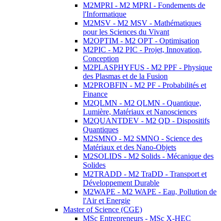
M2MPRI - M2 MPRI - Fondements de
l'Informatique
M2MSV - M2 MSV - Mathématiques
pour les Sciences du Vivant
M2OPTIM - M2 OPT - Optimisation
M2PIC - M2 PIC - Projet, Innovation,
Conception
M2PLASPHYFUS - M2 PPF - Physique
des Plasmas et de la Fusion
M2PROBFIN - M2 PF - Probabilités et
Finance
M2QLMN - M2 QLMN - Quantique,
Lumière, Matériaux et Nanosciences
M2QUANTDEV - M2 QD - Dispositifs
Quantiques
M2SMNO - M2 SMNO - Science des
Matériaux et des Nano-Objets
M2SOLIDS - M2 Solids - Mécanique des
Solides
M2TRADD - M2 TraDD - Transport et
Développement Durable
M2WAPE - M2 WAPE - Eau, Pollution de
l'Air et Energie
Master of Science (CGE)
MSc Entrepreneurs - MSc X-HEC