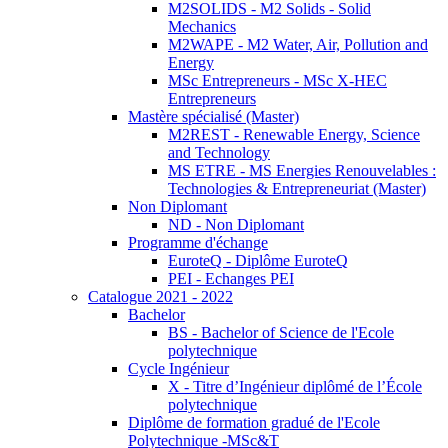
M2SOLIDS - M2 Solids - Solid
Mechanics
M2WAPE - M2 Water, Air, Pollution and
Energy
MSc Entrepreneurs - MSc X-HEC
Entrepreneurs
Mastère spécialisé (Master)
M2REST - Renewable Energy, Science
and Technology
MS ETRE - MS Energies Renouvelables :
Technologies & Entrepreneuriat (Master)
Non Diplomant
ND - Non Diplomant
Programme d'échange
EuroteQ - Diplôme EuroteQ
PEI - Echanges PEI
Catalogue 2021 - 2022
Bachelor
BS - Bachelor of Science de l'Ecole
polytechnique
Cycle Ingénieur
X - Titre d’Ingénieur diplômé de l’École
polytechnique
Diplôme de formation gradué de l'Ecole
Polytechnique -MSc&T