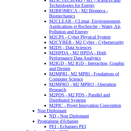
M1SCTECHNRJ - M1 - Sciences and
Technologies for Energy
M2BIOMECA - M2 Biomeca -
Biomechanics
M2CLEAR - CLimat, Environnement,
Applications et Recherche - Water, Air,
Pollution and Energy
M2CPS - Cyber Physical System
M2CYBER - M2 Cyber - Cybersecurity
M2DS - Data Sciences
M2HPDA - M2 HPDA - High
Performance Data Analytics
M2IGD - M2 IGD - Interaction, Graphic
and Design
M2MPRI - M2 MPRI - Foudations of
Computer Science
M2MPRO - M2 MPRO - Operation
Research
M2PDS - M2 PDS - Parallel and
Distributed Systems
M2PIC - Projet Innovation Conception
Non Diplomant
ND - Non Diplomant
Programme d'échange
PEI - Echanges PEI