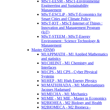
MScT-EESM - MScT-Environmental
Engineering and Sustainability
Management
MScT-ESCLiP - MScT-Economics for
Smart Cities and Climate Policy
MScT-IOT - MScT-Internet of Things :
Innovation and Management Program
(IoT)
MScT-STEEM - MScT-Energy
Environment : Science Technology &
Management
Master (DNM)
M1APPMATH - M1 Applied Mathematics
and statistics
M1CHEINT - M1 Chemistry and
Interfaces
M1CPS - M1 CPS - Cyber Physical
Systems
M1HEP - M1 High Energy Physics
M1MATHJHADA - M1 Mathematiques
Jacques Hadamard
M1MECHA - M1 Mechanics
M1MIE - M1 MIE - Master in Economics
M2BIOHEA - M2 Biology and Health
M2BIOMECA - M2 Biomeca -