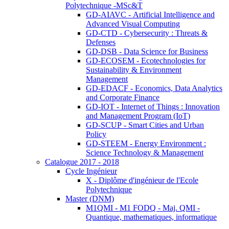
Polytechnique -MSc&T
GD-AIAVC - Artificial Intelligence and
Advanced Visual Computing
GD-CTD - Cybersecurity : Threats &
Defenses
GD-DSB - Data Science for Business
GD-ECOSEM - Ecotechnologies for
Sustainability & Environment
Management
GD-EDACF - Economics, Data Analytics
and Corporate Finance
GD-IOT - Internet of Things : Innovation
and Management Program (IoT)
GD-SCUP - Smart Cities and Urban
Policy
GD-STEEM - Energy Environment :
Science Technology & Management
Catalogue 2017 - 2018
Cycle Ingénieur
X - Diplôme d'ingénieur de l'Ecole
Polytechnique
Master (DNM)
M1QMI - M1 FODQ - Maj. QMI -
Quantique, mathematiques, informatique