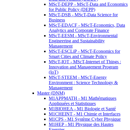
MScT-DEPP - MScT-Data and Economics
for Public Policy (DEPP)
MScT-DSB - MScT-Data Science for
Business
MScT-EDACF - MScT-Economics, Data
Analytics and Corporate Finance
MScT-EESM - MScT-Environmental
Engineering and Sustainability
Management
MScT-ESCLiP - MScT-Economics for
Smart Cities and Climate Policy
MScT-IOT - MScT-Internet of Things :
Innovation and Management Program
(IoT)
MScT-STEEM - MScT-Energy
Environment : Science Technology &
Management
Master (DNM)
M1APPMATH - M1 Mathématiques
Appliquées et Statistiques
M1BIOHEA - M1 Biologie et Santé
M1CHEINT - M1 Chimie et Interfaces
M1CPS - M1 Système Cyber Physique
M1HEP - M1 Physique des Hautes
Energies