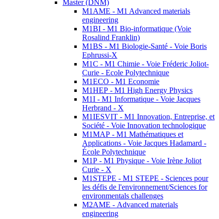
Master (DNM)
M1AME - M1 Advanced materials
engineering
M1BI - M1 Bio-informatique (Voie
Rosalind Franklin)
M1BS - M1 Biologie-Santé - Voie Boris
Ephrussi-X
M1C - M1 Chimie - Voie Fréderic Joliot-
Curie - Ecole Polytechnique
M1ECO - M1 Economie
M1HEP - M1 High Energy Physics
M1I - M1 Informatique - Voie Jacques
Herbrand - X
M1IESVIT - M1 Innovation, Entreprise, et
Société - Voie Innovation technologique
M1MAP - M1 Mathématiques et
Applications - Voie Jacques Hadamard -
École Polytechnique
M1P - M1 Physique - Voie Irène Joliot
Curie - X
M1STEPE - M1 STEPE - Sciences pour
les défis de l'environnement/Sciences for
environmentals challenges
M2AME - Advanced materials
engineering