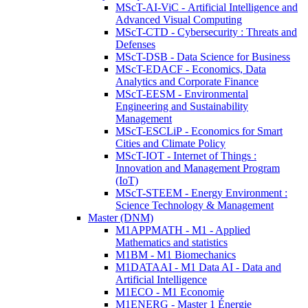
MScT-AI-ViC - Artificial Intelligence and
Advanced Visual Computing
MScT-CTD - Cybersecurity : Threats and
Defenses
MScT-DSB - Data Science for Business
MScT-EDACF - Economics, Data
Analytics and Corporate Finance
MScT-EESM - Environmental
Engineering and Sustainability
Management
MScT-ESCLiP - Economics for Smart
Cities and Climate Policy
MScT-IOT - Internet of Things :
Innovation and Management Program
(IoT)
MScT-STEEM - Energy Environment :
Science Technology & Management
Master (DNM)
M1APPMATH - M1 - Applied
Mathematics and statistics
M1BM - M1 Biomechanics
M1DATAAI - M1 Data AI - Data and
Artificial Intelligence
M1ECO - M1 Economie
M1ENERG - Master 1 Énergie