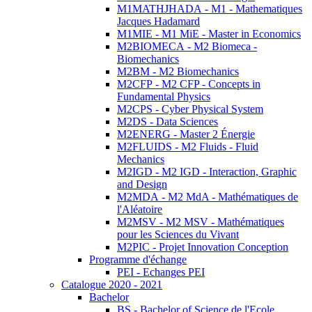
M1MATHJHADA - M1 - Mathematiques
Jacques Hadamard
M1MIE - M1 MiE - Master in Economics
M2BIOMECA - M2 Biomeca -
Biomechanics
M2BM - M2 Biomechanics
M2CFP - M2 CFP - Concepts in
Fundamental Physics
M2CPS - Cyber Physical System
M2DS - Data Sciences
M2ENERG - Master 2 Énergie
M2FLUIDS - M2 Fluids - Fluid
Mechanics
M2IGD - M2 IGD - Interaction, Graphic
and Design
M2MDA - M2 MdA - Mathématiques de
l'Aléatoire
M2MSV - M2 MSV - Mathématiques
pour les Sciences du Vivant
M2PIC - Projet Innovation Conception
Programme d'échange
PEI - Echanges PEI
Catalogue 2020 - 2021
Bachelor
BS - Bachelor of Science de l'Ecole