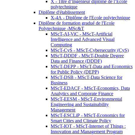
X - Titre d’Ingénieur diplômé de l’École
polytechnique
Diplôme d'établissement
X-4A - Diplôme de l'Ecole polytechnique
Diplôme de formation gradué de l'Ecole
Polytechnique -MSc&T
MScT-AI-ViC - MScT-Artificial
Intelligence and Advanced Visual
Computing
MScT-CyS - MScT-Cybersecurity (CyS)
MScT-DDDF - MScT-Double Degree
Data and Finance (DDDF)
MScT-DEPP - MScT-Data and Economics
for Public Policy (DEPP)
MScT-DSB - MScT-Data Science for
Business
MScT-EDACF - MScT-Economics, Data
Analytics and Corporate Finance
MScT-EESM - MScT-Environmental
Engineering and Sustainability
Management
MScT-ESCLiP - MScT-Economics for
Smart Cities and Climate Policy
MScT-IOT - MScT-Internet of Things :
Innovation and Management Program