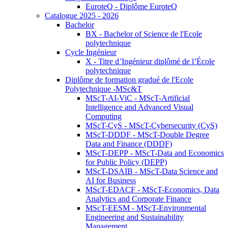
EuroteQ - Diplôme EuroteQ
Catalogue 2025 - 2026
Bachelor
BX - Bachelor of Science de l'Ecole
polytechnique
Cycle Ingénieur
X - Titre d’Ingénieur diplômé de l’École
polytechnique
Diplôme de formation gradué de l'Ecole
Polytechnique -MSc&T
MScT-AI-ViC - MScT-Artificial
Intelligence and Advanced Visual
Computing
MScT-CyS - MScT-Cybersecurity (CyS)
MScT-DDDF - MScT-Double Degree
Data and Finance (DDDF)
MScT-DEPP - MScT-Data and Economics
for Public Policy (DEPP)
MScT-DSAIB - MScT-Data Science and
AI for Business
MScT-EDACF - MScT-Economics, Data
Analytics and Corporate Finance
MScT-EESM - MScT-Environmental
Engineering and Sustainability
Management