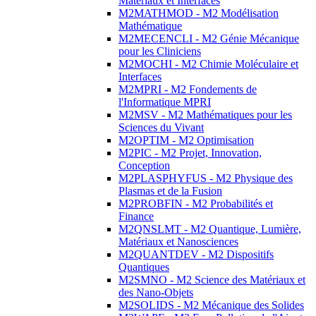
Matériaux et Interfaces
M2MATHMOD - M2 Modélisation
Mathématique
M2MECENCLI - M2 Génie Mécanique
pour les Cliniciens
M2MOCHI - M2 Chimie Moléculaire et
Interfaces
M2MPRI - M2 Fondements de
l'Informatique MPRI
M2MSV - M2 Mathématiques pour les
Sciences du Vivant
M2OPTIM - M2 Optimisation
M2PIC - M2 Projet, Innovation,
Conception
M2PLASPHYFUS - M2 Physique des
Plasmas et de la Fusion
M2PROBFIN - M2 Probabilités et
Finance
M2QNSLMT - M2 Quantique, Lumière,
Matériaux et Nanosciences
M2QUANTDEV - M2 Dispositifs
Quantiques
M2SMNO - M2 Science des Matériaux et
des Nano-Objets
M2SOLIDS - M2 Mécanique des Solides