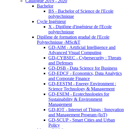
Catalogue 2019 - 2020
Bachelor
BS - Bachelor of Science de l'Ecole
polytechnique
Cycle Ingénieur
X - Diplôme d'ingénieur de l'Ecole
polytechnique
Diplôme de formation gradué de l'Ecole
Polytechnique -MSc&T
GD-AIM - Artificial Intelligence and
Advanced Visual Computing
GD-CYBSEC - Cybersecurity : Threats
and Defenses
GD-DSB - Data Science for Business
GD-EDCF - Economics, Data Analytics
and Corporate Finance
GD-EESTM - Energy Environment :
Science Technology & Management
GD-ESEM - Ecotechnologies for
Sustainability & Environment
Management
GD-IOT - Internet of Things : Innovation
and Management Program (IoT)
GD-SCUP - Smart Cities and Urban
Policy