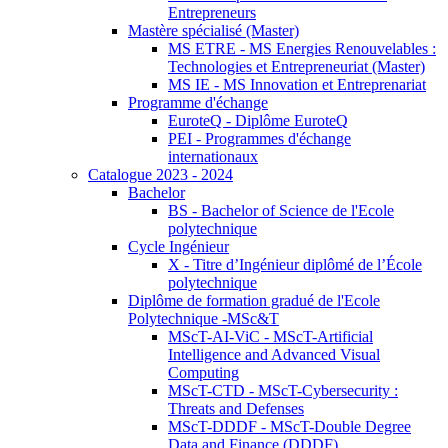
Entrepreneurs
Mastère spécialisé (Master)
MS ETRE - MS Energies Renouvelables :
Technologies et Entrepreneuriat (Master)
MS IE - MS Innovation et Entreprenariat
Programme d'échange
EuroteQ - Diplôme EuroteQ
PEI - Programmes d'échange
internationaux
Catalogue 2023 - 2024
Bachelor
BS - Bachelor of Science de l'Ecole
polytechnique
Cycle Ingénieur
X - Titre d’Ingénieur diplômé de l’École
polytechnique
Diplôme de formation gradué de l'Ecole
Polytechnique -MSc&T
MScT-AI-ViC - MScT-Artificial
Intelligence and Advanced Visual
Computing
MScT-CTD - MScT-Cybersecurity :
Threats and Defenses
MScT-DDDF - MScT-Double Degree
Data and Finance (DDDF)