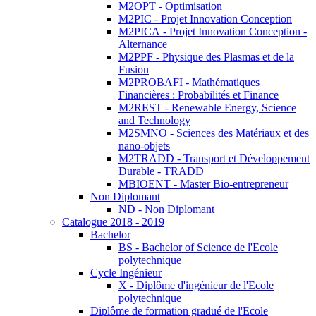
M2OPT - Optimisation
M2PIC - Projet Innovation Conception
M2PICA - Projet Innovation Conception -
Alternance
M2PPF - Physique des Plasmas et de la
Fusion
M2PROBAFI - Mathématiques
Financières : Probabilités et Finance
M2REST - Renewable Energy, Science
and Technology
M2SMNO - Sciences des Matériaux et des
nano-objets
M2TRADD - Transport et Développement
Durable - TRADD
MBIOENT - Master Bio-entrepreneur
Non Diplomant
ND - Non Diplomant
Catalogue 2018 - 2019
Bachelor
BS - Bachelor of Science de l'Ecole
polytechnique
Cycle Ingénieur
X - Diplôme d'ingénieur de l'Ecole
polytechnique
Diplôme de formation gradué de l'Ecole