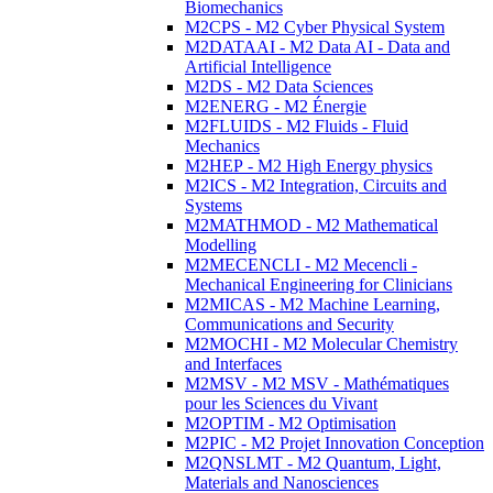
Biomechanics
M2CPS - M2 Cyber Physical System
M2DATAAI - M2 Data AI - Data and
Artificial Intelligence
M2DS - M2 Data Sciences
M2ENERG - M2 Énergie
M2FLUIDS - M2 Fluids - Fluid
Mechanics
M2HEP - M2 High Energy physics
M2ICS - M2 Integration, Circuits and
Systems
M2MATHMOD - M2 Mathematical
Modelling
M2MECENCLI - M2 Mecencli -
Mechanical Engineering for Clinicians
M2MICAS - M2 Machine Learning,
Communications and Security
M2MOCHI - M2 Molecular Chemistry
and Interfaces
M2MSV - M2 MSV - Mathématiques
pour les Sciences du Vivant
M2OPTIM - M2 Optimisation
M2PIC - M2 Projet Innovation Conception
M2QNSLMT - M2 Quantum, Light,
Materials and Nanosciences