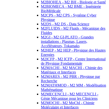
M2BIOHEA - M2 BH - Biologie et Santé
M2BIOMECA - M2 BME - Ingénierie
BioMédicale
M2CPS - M2 CPS - Système Cyber
Physique
M2DS - M2 DS - Data Science
M2FLUIDS - M2 Fluids - Mécanique des
Fluides
M2GI - M2 GI-PLATO - Grandes
installations - Plasmas, Lasers,
Accélérateurs, Tokamaks
M2HEP - M2 HEP - Physique des Hautes
Energies
M2ICFP - M2 ICFP - Centre International
de Physique Fondamentale
M2MACHI - M2 MACHI - Chimie des
Matériaux et Interfaces
M2MARES - M2 PBR - Physique par
Recherche
M2MATHMOD - M2 MM - Modélisation
Mathématique
M2MECENCLI - M2 MECENCLI -
Génie Mécanique pour les Cliniciens
M2MOCHI - M2 MoChI - Chimie
Moléculaire et Interfaces