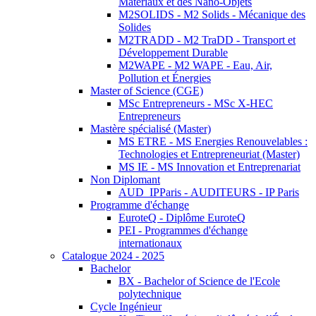
Matériaux et des Nano-Objets
M2SOLIDS - M2 Solids - Mécanique des
Solides
M2TRADD - M2 TraDD - Transport et
Développement Durable
M2WAPE - M2 WAPE - Eau, Air,
Pollution et Énergies
Master of Science (CGE)
MSc Entrepreneurs - MSc X-HEC
Entrepreneurs
Mastère spécialisé (Master)
MS ETRE - MS Energies Renouvelables :
Technologies et Entrepreneuriat (Master)
MS IE - MS Innovation et Entreprenariat
Non Diplomant
AUD_IPParis - AUDITEURS - IP Paris
Programme d'échange
EuroteQ - Diplôme EuroteQ
PEI - Programmes d'échange
internationaux
Catalogue 2024 - 2025
Bachelor
BX - Bachelor of Science de l'Ecole
polytechnique
Cycle Ingénieur