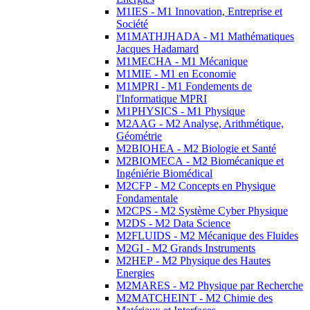
M1IES - M1 Innovation, Entreprise et
Société
M1MATHJHADA - M1 Mathématiques
Jacques Hadamard
M1MECHA - M1 Mécanique
M1MIE - M1 en Economie
M1MPRI - M1 Fondements de
l'Informatique MPRI
M1PHYSICS - M1 Physique
M2AAG - M2 Analyse, Arithmétique,
Géométrie
M2BIOHEA - M2 Biologie et Santé
M2BIOMECA - M2 Biomécanique et
Ingéniérie Biomédical
M2CFP - M2 Concepts en Physique
Fondamentale
M2CPS - M2 Système Cyber Physique
M2DS - M2 Data Science
M2FLUIDS - M2 Mécanique des Fluides
M2GI - M2 Grands Instruments
M2HEP - M2 Physique des Hautes
Energies
M2MARES - M2 Physique par Recherche
M2MATCHEINT - M2 Chimie des