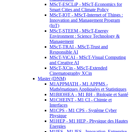
MScT-ESCLiP - MScT-Economics for
Smart Cities and Climate Policy
MScT-IOT - MScT-Internet of Things :
Innovation and Management Program
(IoT)
MScT-STEEM - MScT-Energy
Environment : Science Technology &
Management
MScT-TRAI - MScT-Trust and
Responsible AI
MScT-ViCAI - MScT-Visual Computing
and Creative AI
MScT-XCin - MScT-Extended
Cinematography XCin
Master (DNM)
M1APPMATH - M1 APPMS -
Mathématiques Appliquées et Statistiques
M1BIOHEA - M1 BH - Biologie et Santé
M1CHEINT - M1 CI - Chimie et
Interfaces
M1CPS - M1 CPS - Système Cyber
Physique
M1HEP - M1 HEP - Physique des Hautes
Energies
M1IES - M1 IES - Innovation, Entreprise