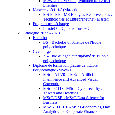
M2WAPE - M2 Eau, Pollution de l'Air et
Energies
Mastère spécialisé (Master)
MS ETRE - MS Energies Renouvelables :
Technologies et Entrepreneuriat (Master)
Programme d'échange
EuroteQ - Diplôme EuroteQ
Catalogue 2022 - 2023
Bachelor
BS - Bachelor of Science de l'Ecole
polytechnique
Cycle Ingénieur
X - Titre d’Ingénieur diplômé de l’École
polytechnique
Diplôme de formation gradué de l'Ecole
Polytechnique -MSc&T
MScT-AI-ViC - MScT-Artificial
Intelligence and Advanced Visual
Computing
MScT-CTD - MScT-Cybersecurity :
Threats and Defenses
MScT-DSB - MScT-Data Science for
Business
MScT-EDACF - MScT-Economics, Data
Analytics and Corporate Finance