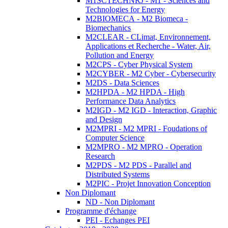
M1SCTECHNRJ - M1 - Sciences and
Technologies for Energy
M2BIOMECA - M2 Biomeca -
Biomechanics
M2CLEAR - CLimat, Environnement,
Applications et Recherche - Water, Air,
Pollution and Energy
M2CPS - Cyber Physical System
M2CYBER - M2 Cyber - Cybersecurity
M2DS - Data Sciences
M2HPDA - M2 HPDA - High
Performance Data Analytics
M2IGD - M2 IGD - Interaction, Graphic
and Design
M2MPRI - M2 MPRI - Foudations of
Computer Science
M2MPRO - M2 MPRO - Operation
Research
M2PDS - M2 PDS - Parallel and
Distributed Systems
M2PIC - Projet Innovation Conception
Non Diplomant
ND - Non Diplomant
Programme d'échange
PEI - Echanges PEI