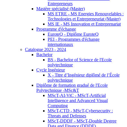
Entrepreneurs
Mastère spécialisé (Master)
MS ETRE - MS Energies Renouvelables :
Technologies et Entrepreneuriat (Master)
MS IE - MS Innovation et Entreprenariat
Programme d'échange
EuroteQ - Diplôme EuroteQ
PEI - Programmes d'échange
internationaux
Catalogue 2023 - 2024
Bachelor
BS - Bachelor of Science de l'Ecole
polytechnique
Cycle Ingénieur
X - Titre d’Ingénieur diplômé de l’École
polytechnique
Diplôme de formation gradué de l'Ecole
Polytechnique -MSc&T
MScT-AI-ViC - MScT-Artificial
Intelligence and Advanced Visual
Computing
MScT-CTD - MScT-Cybersecurity :
Threats and Defenses
MScT-DDDF - MScT-Double Degree
Data and Finance (DDDF)