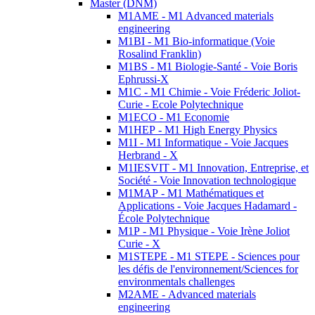
Master (DNM)
M1AME - M1 Advanced materials
engineering
M1BI - M1 Bio-informatique (Voie
Rosalind Franklin)
M1BS - M1 Biologie-Santé - Voie Boris
Ephrussi-X
M1C - M1 Chimie - Voie Fréderic Joliot-
Curie - Ecole Polytechnique
M1ECO - M1 Economie
M1HEP - M1 High Energy Physics
M1I - M1 Informatique - Voie Jacques
Herbrand - X
M1IESVIT - M1 Innovation, Entreprise, et
Société - Voie Innovation technologique
M1MAP - M1 Mathématiques et
Applications - Voie Jacques Hadamard -
École Polytechnique
M1P - M1 Physique - Voie Irène Joliot
Curie - X
M1STEPE - M1 STEPE - Sciences pour
les défis de l'environnement/Sciences for
environmentals challenges
M2AME - Advanced materials
engineering