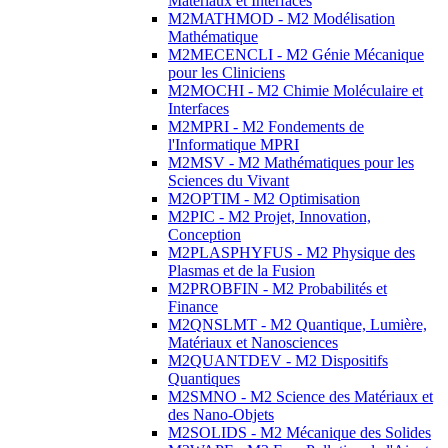
Matériaux et Interfaces
M2MATHMOD - M2 Modélisation
Mathématique
M2MECENCLI - M2 Génie Mécanique
pour les Cliniciens
M2MOCHI - M2 Chimie Moléculaire et
Interfaces
M2MPRI - M2 Fondements de
l'Informatique MPRI
M2MSV - M2 Mathématiques pour les
Sciences du Vivant
M2OPTIM - M2 Optimisation
M2PIC - M2 Projet, Innovation,
Conception
M2PLASPHYFUS - M2 Physique des
Plasmas et de la Fusion
M2PROBFIN - M2 Probabilités et
Finance
M2QNSLMT - M2 Quantique, Lumière,
Matériaux et Nanosciences
M2QUANTDEV - M2 Dispositifs
Quantiques
M2SMNO - M2 Science des Matériaux et
des Nano-Objets
M2SOLIDS - M2 Mécanique des Solides