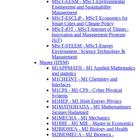
MScT-EESM - MScT-Environmental
Engineering and Sustainability
Management
MScT-ESCLiP - MScT-Economics for
Smart Cities and Climate Policy
MScT-IOT - MScT-Internet of Things :
Innovation and Management Program
(IoT)
MScT-STEEM - MScT-Energy
Environment : Science Technology &
Management
Master (DNM)
M1APPMATH - M1 Applied Mathematics
and statistics
M1CHEINT - M1 Chemistry and
Interfaces
M1CPS - M1 CPS - Cyber Physical
Systems
M1HEP - M1 High Energy Physics
M1MATHJHADA - M1 Mathematiques
Jacques Hadamard
M1MECHA - M1 Mechanics
M1MIE - M1 MIE - Master in Economics
M2BIOHEA - M2 Biology and Health
M2BIOMECA - M2 Biomeca -