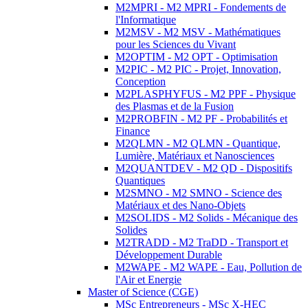
M2MPRI - M2 MPRI - Fondements de
l'Informatique
M2MSV - M2 MSV - Mathématiques
pour les Sciences du Vivant
M2OPTIM - M2 OPT - Optimisation
M2PIC - M2 PIC - Projet, Innovation,
Conception
M2PLASPHYFUS - M2 PPF - Physique
des Plasmas et de la Fusion
M2PROBFIN - M2 PF - Probabilités et
Finance
M2QLMN - M2 QLMN - Quantique,
Lumière, Matériaux et Nanosciences
M2QUANTDEV - M2 QD - Dispositifs
Quantiques
M2SMNO - M2 SMNO - Science des
Matériaux et des Nano-Objets
M2SOLIDS - M2 Solids - Mécanique des
Solides
M2TRADD - M2 TraDD - Transport et
Développement Durable
M2WAPE - M2 WAPE - Eau, Pollution de
l'Air et Energie
Master of Science (CGE)
MSc Entrepreneurs - MSc X-HEC