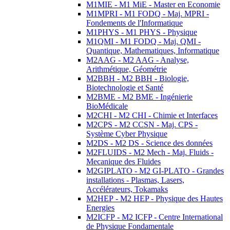
M1MIE - M1 MiE - Master en Economie
M1MPRI - M1 FODQ - Maj. MPRI -
Fondements de l'Informatique
M1PHYS - M1 PHYS - Physique
M1QMI - M1 FODQ - Maj. QMI -
Quantique, Mathematiques, Informatique
M2AAG - M2 AAG - Analyse,
Arithmétique, Géométrie
M2BBH - M2 BBH - Biologie,
Biotechnologie et Santé
M2BME - M2 BME - Ingénierie
BioMédicale
M2CHI - M2 CHI - Chimie et Interfaces
M2CPS - M2 CCSN - Maj. CPS -
Système Cyber Physique
M2DS - M2 DS - Science des données
M2FLUIDS - M2 Mech - Maj. Fluids -
Mecanique des Fluides
M2GIPLATO - M2 GI-PLATO - Grandes
installations - Plasmas, Lasers,
Accélérateurs, Tokamaks
M2HEP - M2 HEP - Physique des Hautes
Energies
M2ICFP - M2 ICFP - Centre International
de Physique Fondamentale