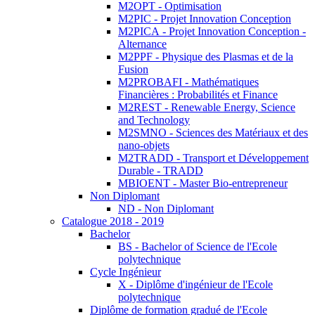
M2OPT - Optimisation
M2PIC - Projet Innovation Conception
M2PICA - Projet Innovation Conception -
Alternance
M2PPF - Physique des Plasmas et de la
Fusion
M2PROBAFI - Mathématiques
Financières : Probabilités et Finance
M2REST - Renewable Energy, Science
and Technology
M2SMNO - Sciences des Matériaux et des
nano-objets
M2TRADD - Transport et Développement
Durable - TRADD
MBIOENT - Master Bio-entrepreneur
Non Diplomant
ND - Non Diplomant
Catalogue 2018 - 2019
Bachelor
BS - Bachelor of Science de l'Ecole
polytechnique
Cycle Ingénieur
X - Diplôme d'ingénieur de l'Ecole
polytechnique
Diplôme de formation gradué de l'Ecole