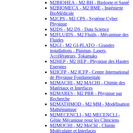
M2BIOHEA - M2 BH - Biologie et Santé
M2BIOMECA - M2 BME - Ingénierie
BioMédicale
M2CPS - M2 CPS - Système Cyber
Physique
M2DS - M2 DS - Data Science
M2FLUIDS - M2 Fluids - Mécanique des
Fluides
M2GI - M2 GI-PLATO - Grandes
installations - Plasmas, Lasers,
Accélérateurs, Tokamaks
M2HEP - M2 HEP - Physique des Hautes
Energies
M2ICFP - M2 ICFP - Centre International
de Physique Fondamentale
M2MACHI - M2 MACHI - Chimie des
Matériaux et Interfaces
M2MARES - M2 PBR - Physique par
Recherche
M2MATHMOD - M2 MM - Modélisation
Mathématique
M2MECENCLI - M2 MECENCLI -
Génie Mécanique pour les Cliniciens
M2MOCHI - M2 MoChI - Chimie
Moléculaire et Interfaces