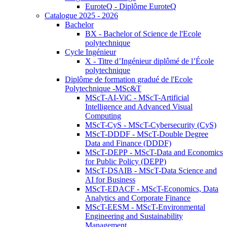
EuroteQ - Diplôme EuroteQ
Catalogue 2025 - 2026
Bachelor
BX - Bachelor of Science de l'Ecole
polytechnique
Cycle Ingénieur
X - Titre d’Ingénieur diplômé de l’École
polytechnique
Diplôme de formation gradué de l'Ecole
Polytechnique -MSc&T
MScT-AI-ViC - MScT-Artificial
Intelligence and Advanced Visual
Computing
MScT-CyS - MScT-Cybersecurity (CyS)
MScT-DDDF - MScT-Double Degree
Data and Finance (DDDF)
MScT-DEPP - MScT-Data and Economics
for Public Policy (DEPP)
MScT-DSAIB - MScT-Data Science and
AI for Business
MScT-EDACF - MScT-Economics, Data
Analytics and Corporate Finance
MScT-EESM - MScT-Environmental
Engineering and Sustainability
Management