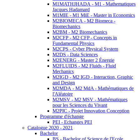
M1MATHJHADA - M1 - Mathematiques
Jacques Hadamard
M1MIE - M1 MiE - Master in Economics
M2BIOMECA - M2 Biomeca -
Biomechanics
M2BM - M2 Biomechanics
M2CFP - M2 CFP - Concepts in
Fundamental Physics
M2CPS - Cyber Physical System
M2DS - Data Sciences
M2ENERG - Master 2 Énergie
M2FLUIDS - M2 Fluids - Fluid
Mechanics
M2IGD - M2 IGD - Interaction, Graphic
and Design
M2MDA - M2 MdA - Mathématiques de
l'Aléatoire
M2MSV - M2 MSV - Mathématiques
pour les Sciences du Vivant
M2PIC - Projet Innovation Conception
Programme d'échange
PEI - Echanges PEI
Catalogue 2020 - 2021
Bachelor
BS - Bachelor of Science de l'Ecole