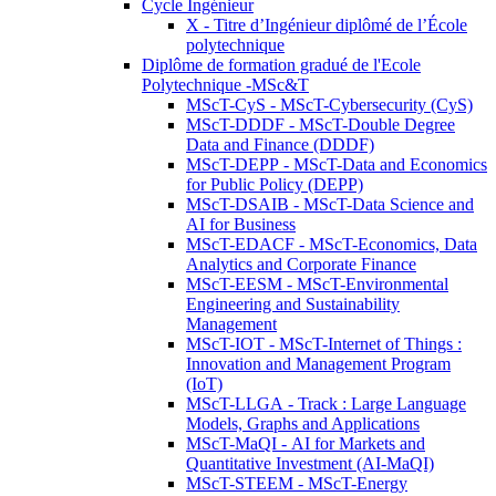
Cycle Ingénieur
X - Titre d’Ingénieur diplômé de l’École
polytechnique
Diplôme de formation gradué de l'Ecole
Polytechnique -MSc&T
MScT-CyS - MScT-Cybersecurity (CyS)
MScT-DDDF - MScT-Double Degree
Data and Finance (DDDF)
MScT-DEPP - MScT-Data and Economics
for Public Policy (DEPP)
MScT-DSAIB - MScT-Data Science and
AI for Business
MScT-EDACF - MScT-Economics, Data
Analytics and Corporate Finance
MScT-EESM - MScT-Environmental
Engineering and Sustainability
Management
MScT-IOT - MScT-Internet of Things :
Innovation and Management Program
(IoT)
MScT-LLGA - Track : Large Language
Models, Graphs and Applications
MScT-MaQI - AI for Markets and
Quantitative Investment (AI-MaQI)
MScT-STEEM - MScT-Energy