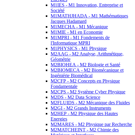
M1IES - M1 Innovation, Entreprise et
Société
M1MATHJHADA - M1 Mathématiques
Jacques Hadamard
M1MECHA - M1 Mécanique
M1MIE - M1 en Economie
M1MPRI - M1 Fondements de
l'Informatique MPRI
M1PHYSICS - M1 Physique
M2AAG - M2 Analyse, Arithmétique,
Géométrie
M2BIOHEA - M2 Biologie et Santé
M2BIOMECA - M2 Biomécanique et
Ingéniérie Biomédical
M2CFP - M2 Concepts en Physique
Fondamentale
M2CPS - M2 Système Cyber Physique
M2DS - M2 Data Science
M2FLUIDS - M2 Mécanique des Fluides
M2GI - M2 Grands Instruments
M2HEP - M2 Physique des Hautes
Energies
M2MARES - M2 Physique par Recherche
M2MATCHEINT - M2 Chimie des