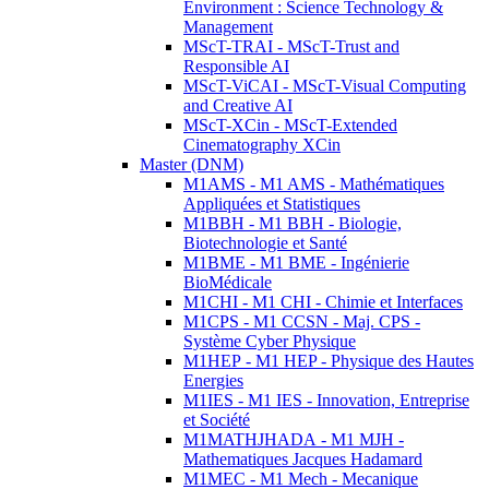
Environment : Science Technology &
Management
MScT-TRAI - MScT-Trust and
Responsible AI
MScT-ViCAI - MScT-Visual Computing
and Creative AI
MScT-XCin - MScT-Extended
Cinematography XCin
Master (DNM)
M1AMS - M1 AMS - Mathématiques
Appliquées et Statistiques
M1BBH - M1 BBH - Biologie,
Biotechnologie et Santé
M1BME - M1 BME - Ingénierie
BioMédicale
M1CHI - M1 CHI - Chimie et Interfaces
M1CPS - M1 CCSN - Maj. CPS -
Système Cyber Physique
M1HEP - M1 HEP - Physique des Hautes
Energies
M1IES - M1 IES - Innovation, Entreprise
et Société
M1MATHJHADA - M1 MJH -
Mathematiques Jacques Hadamard
M1MEC - M1 Mech - Mecanique