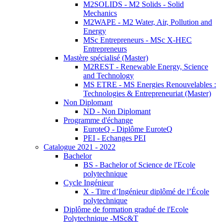
M2SOLIDS - M2 Solids - Solid
Mechanics
M2WAPE - M2 Water, Air, Pollution and
Energy
MSc Entrepreneurs - MSc X-HEC
Entrepreneurs
Mastère spécialisé (Master)
M2REST - Renewable Energy, Science
and Technology
MS ETRE - MS Energies Renouvelables :
Technologies & Entrepreneuriat (Master)
Non Diplomant
ND - Non Diplomant
Programme d'échange
EuroteQ - Diplôme EuroteQ
PEI - Echanges PEI
Catalogue 2021 - 2022
Bachelor
BS - Bachelor of Science de l'Ecole
polytechnique
Cycle Ingénieur
X - Titre d’Ingénieur diplômé de l’École
polytechnique
Diplôme de formation gradué de l'Ecole
Polytechnique -MSc&T