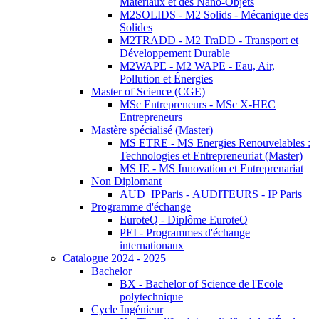
Matériaux et des Nano-Objets
M2SOLIDS - M2 Solids - Mécanique des
Solides
M2TRADD - M2 TraDD - Transport et
Développement Durable
M2WAPE - M2 WAPE - Eau, Air,
Pollution et Énergies
Master of Science (CGE)
MSc Entrepreneurs - MSc X-HEC
Entrepreneurs
Mastère spécialisé (Master)
MS ETRE - MS Energies Renouvelables :
Technologies et Entrepreneuriat (Master)
MS IE - MS Innovation et Entreprenariat
Non Diplomant
AUD_IPParis - AUDITEURS - IP Paris
Programme d'échange
EuroteQ - Diplôme EuroteQ
PEI - Programmes d'échange
internationaux
Catalogue 2024 - 2025
Bachelor
BX - Bachelor of Science de l'Ecole
polytechnique
Cycle Ingénieur