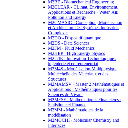
M2BE - Biomechanical Engineering
M2CLEAR - CLimat, Environnement,
Applications et Recherche - Water, Air,
Pollution and Energy
M2CMASIC - Conception, Modélisation
et Architecture des Systèmes Industriels
Complexes
M2DQ - Dispositif quantique
M2DS - Data Sciences
M2FM - Fluid Mechanics
M2HEP - High Energy physics
M2ITIE - Innovation Technologique :
ingénierie et entrepreneuriat
M2M4S - Modélisation Multiphysique
Multiéchelle des Matériaux et des
Structures
M2MAMSV - Master 2 Mathématiques et
Applications - Mathématiques pour les
Sciences du Vivant
M2MFSF - Mathématiques Financières :
Statistique et Finance
M2MM - Mathématiques de la
modélisation
M2MOCHI - Molecular Chemistry and
Interfaces