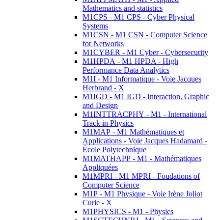
Mathematics and statistics
M1CPS - M1 CPS - Cyber Physical
Systems
M1CSN - M1 CSN - Computer Science
for Networks
M1CYBER - M1 Cyber - Cybersecurity
M1HPDA - M1 HPDA - High
Performance Data Analytics
M1I - M1 Informatique - Voie Jacques
Herbrand - X
M1IGD - M1 IGD - Interaction, Graphic
and Design
M1INTTRACPHY - M1 - International
Track in Physics
M1MAP - M1 Mathématiques et
Applications - Voie Jacques Hadamard -
École Polytechnique
M1MATHAPP - M1 - Mathématiques
Appliquées
M1MPRI - M1 MPRI - Foudations of
Computer Science
M1P - M1 Physique - Voie Irène Joliot
Curie - X
M1PHYSICS - M1 - Physics