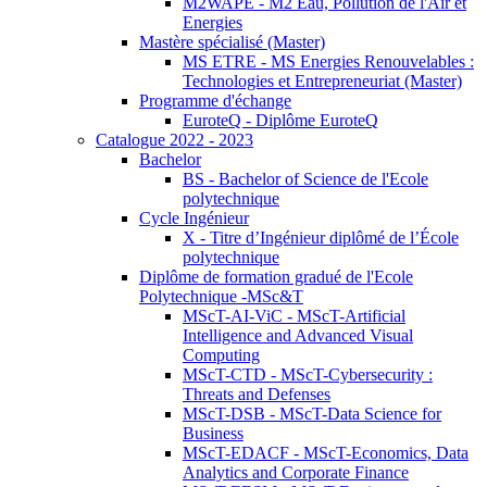
M2WAPE - M2 Eau, Pollution de l'Air et
Energies
Mastère spécialisé (Master)
MS ETRE - MS Energies Renouvelables :
Technologies et Entrepreneuriat (Master)
Programme d'échange
EuroteQ - Diplôme EuroteQ
Catalogue 2022 - 2023
Bachelor
BS - Bachelor of Science de l'Ecole
polytechnique
Cycle Ingénieur
X - Titre d’Ingénieur diplômé de l’École
polytechnique
Diplôme de formation gradué de l'Ecole
Polytechnique -MSc&T
MScT-AI-ViC - MScT-Artificial
Intelligence and Advanced Visual
Computing
MScT-CTD - MScT-Cybersecurity :
Threats and Defenses
MScT-DSB - MScT-Data Science for
Business
MScT-EDACF - MScT-Economics, Data
Analytics and Corporate Finance