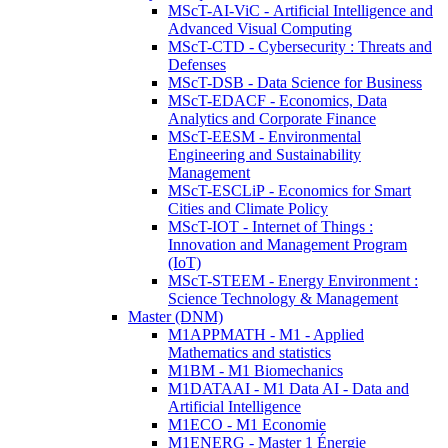
MScT-AI-ViC - Artificial Intelligence and
Advanced Visual Computing
MScT-CTD - Cybersecurity : Threats and
Defenses
MScT-DSB - Data Science for Business
MScT-EDACF - Economics, Data
Analytics and Corporate Finance
MScT-EESM - Environmental
Engineering and Sustainability
Management
MScT-ESCLiP - Economics for Smart
Cities and Climate Policy
MScT-IOT - Internet of Things :
Innovation and Management Program
(IoT)
MScT-STEEM - Energy Environment :
Science Technology & Management
Master (DNM)
M1APPMATH - M1 - Applied
Mathematics and statistics
M1BM - M1 Biomechanics
M1DATAAI - M1 Data AI - Data and
Artificial Intelligence
M1ECO - M1 Economie
M1ENERG - Master 1 Énergie