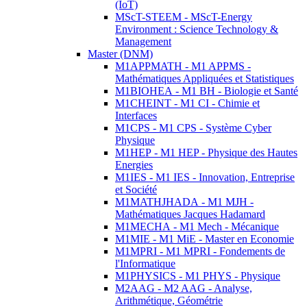
(IoT)
MScT-STEEM - MScT-Energy
Environment : Science Technology &
Management
Master (DNM)
M1APPMATH - M1 APPMS -
Mathématiques Appliquées et Statistiques
M1BIOHEA - M1 BH - Biologie et Santé
M1CHEINT - M1 CI - Chimie et
Interfaces
M1CPS - M1 CPS - Système Cyber
Physique
M1HEP - M1 HEP - Physique des Hautes
Energies
M1IES - M1 IES - Innovation, Entreprise
et Société
M1MATHJHADA - M1 MJH -
Mathématiques Jacques Hadamard
M1MECHA - M1 Mech - Mécanique
M1MIE - M1 MiE - Master en Economie
M1MPRI - M1 MPRI - Fondements de
l'Informatique
M1PHYSICS - M1 PHYS - Physique
M2AAG - M2 AAG - Analyse,
Arithmétique, Géométrie