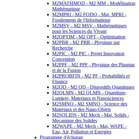
M2MATHMOD - M2 MM - Modélisation
Mathématique
M2MPRI - M2 FODQ - Maj. MPRI -
Fondements de l'Informatique
M2MSV - M2 MSV - Mathématiques
pour les Sciences du Vivant
M2OPTIM - M2 OPT - Optimisation
M2PBR - M2 PBR - Physique par
Recherche
M2PIC - M2 PIC - Projet Innovation
Conception
M2PPF - M2 PPF - Physique des Plasmas
et de la Fusion
M2PROBFIN - M2 PF - Probabilités et
Finance
M2QD - M2 QD - Dispositifs Quantiques
M2QLMN - M2 QLMN - Quantique,
Lumiere, Materiaux et Nanosciences
M2SMNO - M2 SMNO - Science des
Materiaux et des Nano-Objets
M2SOLIDS - M2 Mech - Maj. Solids -
Mecanique des Solides
M2WAPE - M2 Mech - Maj. WAPE -
Eau, Air, Pollution et Energies
Programme d'échange