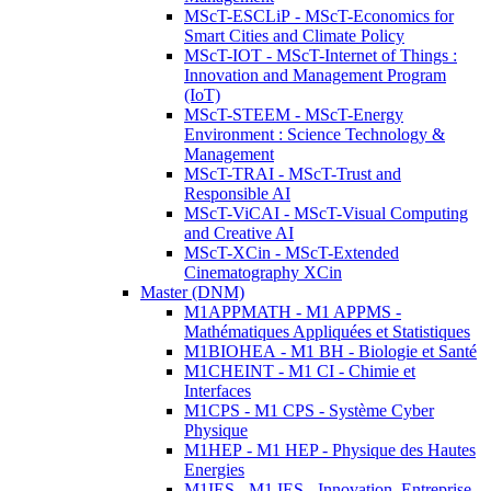
MScT-ESCLiP - MScT-Economics for
Smart Cities and Climate Policy
MScT-IOT - MScT-Internet of Things :
Innovation and Management Program
(IoT)
MScT-STEEM - MScT-Energy
Environment : Science Technology &
Management
MScT-TRAI - MScT-Trust and
Responsible AI
MScT-ViCAI - MScT-Visual Computing
and Creative AI
MScT-XCin - MScT-Extended
Cinematography XCin
Master (DNM)
M1APPMATH - M1 APPMS -
Mathématiques Appliquées et Statistiques
M1BIOHEA - M1 BH - Biologie et Santé
M1CHEINT - M1 CI - Chimie et
Interfaces
M1CPS - M1 CPS - Système Cyber
Physique
M1HEP - M1 HEP - Physique des Hautes
Energies
M1IES - M1 IES - Innovation, Entreprise