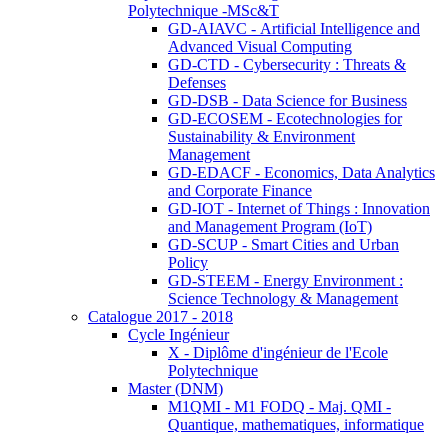
Polytechnique -MSc&T
GD-AIAVC - Artificial Intelligence and
Advanced Visual Computing
GD-CTD - Cybersecurity : Threats &
Defenses
GD-DSB - Data Science for Business
GD-ECOSEM - Ecotechnologies for
Sustainability & Environment
Management
GD-EDACF - Economics, Data Analytics
and Corporate Finance
GD-IOT - Internet of Things : Innovation
and Management Program (IoT)
GD-SCUP - Smart Cities and Urban
Policy
GD-STEEM - Energy Environment :
Science Technology & Management
Catalogue 2017 - 2018
Cycle Ingénieur
X - Diplôme d'ingénieur de l'Ecole
Polytechnique
Master (DNM)
M1QMI - M1 FODQ - Maj. QMI -
Quantique, mathematiques, informatique