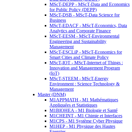
MScT-DEPP - MScT-Data and Economics
for Public Policy (DEPP)
MScT-DSB - MScT-Data Science for
Business
MScT-EDACF - MScT-Economics, Data
Analytics and Corporate Finance
MScT-EESM - MScT-Environmental
Engineering and Sustainability
Management
MScT-ESCLiP - MScT-Economics for
Smart Cities and Climate Policy
MScT-IOT - MScT-Internet of Things :
Innovation and Management Program
(IoT)
MScT-STEEM - MScT-Energy
Environment : Science Technology &
Management
Master (DNM)
M1APPMATH - M1 Mathématiques
Appliquées et Statistiques
M1BIOHEA - M1 Biologie et Santé
M1CHEINT - M1 Chimie et Interfaces
M1CPS - M1 Système Cyber Physique
M1HEP - M1 Physique des Hautes
Energies