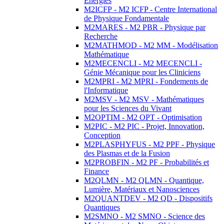
Energies
M2ICFP - M2 ICFP - Centre International
de Physique Fondamentale
M2MARES - M2 PBR - Physique par
Recherche
M2MATHMOD - M2 MM - Modélisation
Mathématique
M2MECENCLI - M2 MECENCLI -
Génie Mécanique pour les Cliniciens
M2MPRI - M2 MPRI - Fondements de
l'Informatique
M2MSV - M2 MSV - Mathématiques
pour les Sciences du Vivant
M2OPTIM - M2 OPT - Optimisation
M2PIC - M2 PIC - Projet, Innovation,
Conception
M2PLASPHYFUS - M2 PPF - Physique
des Plasmas et de la Fusion
M2PROBFIN - M2 PF - Probabilités et
Finance
M2QLMN - M2 QLMN - Quantique,
Lumière, Matériaux et Nanosciences
M2QUANTDEV - M2 QD - Dispositifs
Quantiques
M2SMNO - M2 SMNO - Science des