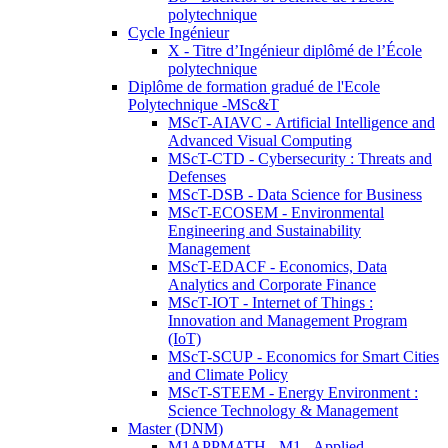
polytechnique
Cycle Ingénieur
X - Titre d’Ingénieur diplômé de l’École
polytechnique
Diplôme de formation gradué de l'Ecole
Polytechnique -MSc&T
MScT-AIAVC - Artificial Intelligence and
Advanced Visual Computing
MScT-CTD - Cybersecurity : Threats and
Defenses
MScT-DSB - Data Science for Business
MScT-ECOSEM - Environmental
Engineering and Sustainability
Management
MScT-EDACF - Economics, Data
Analytics and Corporate Finance
MScT-IOT - Internet of Things :
Innovation and Management Program
(IoT)
MScT-SCUP - Economics for Smart Cities
and Climate Policy
MScT-STEEM - Energy Environment :
Science Technology & Management
Master (DNM)
M1APPMATH - M1 - Applied