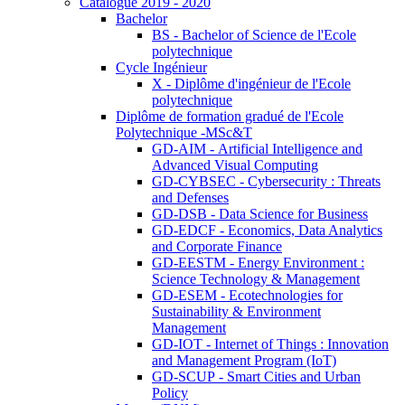
Catalogue 2019 - 2020
Bachelor
BS - Bachelor of Science de l'Ecole
polytechnique
Cycle Ingénieur
X - Diplôme d'ingénieur de l'Ecole
polytechnique
Diplôme de formation gradué de l'Ecole
Polytechnique -MSc&T
GD-AIM - Artificial Intelligence and
Advanced Visual Computing
GD-CYBSEC - Cybersecurity : Threats
and Defenses
GD-DSB - Data Science for Business
GD-EDCF - Economics, Data Analytics
and Corporate Finance
GD-EESTM - Energy Environment :
Science Technology & Management
GD-ESEM - Ecotechnologies for
Sustainability & Environment
Management
GD-IOT - Internet of Things : Innovation
and Management Program (IoT)
GD-SCUP - Smart Cities and Urban
Policy