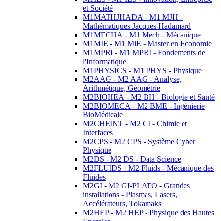
et Société
M1MATHJHADA - M1 MJH -
Mathématiques Jacques Hadamard
M1MECHA - M1 Mech - Mécanique
M1MIE - M1 MiE - Master en Economie
M1MPRI - M1 MPRI - Fondements de
l'Informatique
M1PHYSICS - M1 PHYS - Physique
M2AAG - M2 AAG - Analyse,
Arithmétique, Géométrie
M2BIOHEA - M2 BH - Biologie et Santé
M2BIOMECA - M2 BME - Ingénierie
BioMédicale
M2CHEINT - M2 CI - Chimie et
Interfaces
M2CPS - M2 CPS - Système Cyber
Physique
M2DS - M2 DS - Data Science
M2FLUIDS - M2 Fluids - Mécanique des
Fluides
M2GI - M2 GI-PLATO - Grandes
installations - Plasmas, Lasers,
Accélérateurs, Tokamaks
M2HEP - M2 HEP - Physique des Hautes