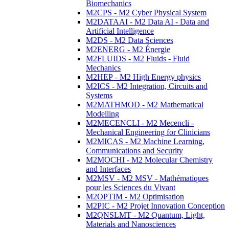
Biomechanics
M2CPS - M2 Cyber Physical System
M2DATAAI - M2 Data AI - Data and
Artificial Intelligence
M2DS - M2 Data Sciences
M2ENERG - M2 Énergie
M2FLUIDS - M2 Fluids - Fluid
Mechanics
M2HEP - M2 High Energy physics
M2ICS - M2 Integration, Circuits and
Systems
M2MATHMOD - M2 Mathematical
Modelling
M2MECENCLI - M2 Mecencli -
Mechanical Engineering for Clinicians
M2MICAS - M2 Machine Learning,
Communications and Security
M2MOCHI - M2 Molecular Chemistry
and Interfaces
M2MSV - M2 MSV - Mathématiques
pour les Sciences du Vivant
M2OPTIM - M2 Optimisation
M2PIC - M2 Projet Innovation Conception
M2QNSLMT - M2 Quantum, Light,
Materials and Nanosciences