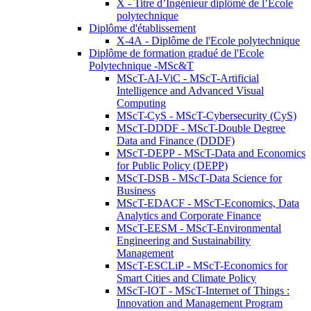
X - Titre d’Ingénieur diplômé de l’École
polytechnique
Diplôme d'établissement
X-4A - Diplôme de l'Ecole polytechnique
Diplôme de formation gradué de l'Ecole
Polytechnique -MSc&T
MScT-AI-ViC - MScT-Artificial
Intelligence and Advanced Visual
Computing
MScT-CyS - MScT-Cybersecurity (CyS)
MScT-DDDF - MScT-Double Degree
Data and Finance (DDDF)
MScT-DEPP - MScT-Data and Economics
for Public Policy (DEPP)
MScT-DSB - MScT-Data Science for
Business
MScT-EDACF - MScT-Economics, Data
Analytics and Corporate Finance
MScT-EESM - MScT-Environmental
Engineering and Sustainability
Management
MScT-ESCLiP - MScT-Economics for
Smart Cities and Climate Policy
MScT-IOT - MScT-Internet of Things :
Innovation and Management Program