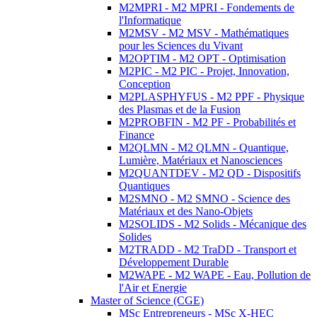
M2MPRI - M2 MPRI - Fondements de
l'Informatique
M2MSV - M2 MSV - Mathématiques
pour les Sciences du Vivant
M2OPTIM - M2 OPT - Optimisation
M2PIC - M2 PIC - Projet, Innovation,
Conception
M2PLASPHYFUS - M2 PPF - Physique
des Plasmas et de la Fusion
M2PROBFIN - M2 PF - Probabilités et
Finance
M2QLMN - M2 QLMN - Quantique,
Lumière, Matériaux et Nanosciences
M2QUANTDEV - M2 QD - Dispositifs
Quantiques
M2SMNO - M2 SMNO - Science des
Matériaux et des Nano-Objets
M2SOLIDS - M2 Solids - Mécanique des
Solides
M2TRADD - M2 TraDD - Transport et
Développement Durable
M2WAPE - M2 WAPE - Eau, Pollution de
l'Air et Energie
Master of Science (CGE)
MSc Entrepreneurs - MSc X-HEC