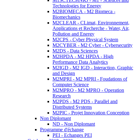
M1SCTECHNRJ - M1 - Sciences and
Technologies for Energy
M2BIOMECA - M2 Biomeca -
Biomechanics
M2CLEAR - CLimat, Environnement,
Applications et Recherche - Water, Air,
Pollution and Energy
M2CPS - Cyber Physical System
M2CYBER - M2 Cyber - Cybersecurity
M2DS - Data Sciences
M2HPDA - M2 HPDA - High
Performance Data Analytics
M2IGD - M2 IGD - Interaction, Graphic
and Design
M2MPRI - M2 MPRI - Foudations of
Computer Science
M2MPRO - M2 MPRO - Operation
Research
M2PDS - M2 PDS - Parallel and
Distributed Systems
M2PIC - Projet Innovation Conception
Non Diplomant
ND - Non Diplomant
Programme d'échange
PEI - Echanges PEI