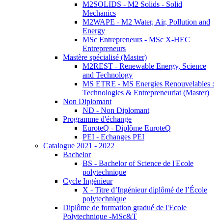
M2SOLIDS - M2 Solids - Solid
Mechanics
M2WAPE - M2 Water, Air, Pollution and
Energy
MSc Entrepreneurs - MSc X-HEC
Entrepreneurs
Mastère spécialisé (Master)
M2REST - Renewable Energy, Science
and Technology
MS ETRE - MS Energies Renouvelables :
Technologies & Entrepreneuriat (Master)
Non Diplomant
ND - Non Diplomant
Programme d'échange
EuroteQ - Diplôme EuroteQ
PEI - Echanges PEI
Catalogue 2021 - 2022
Bachelor
BS - Bachelor of Science de l'Ecole
polytechnique
Cycle Ingénieur
X - Titre d’Ingénieur diplômé de l’École
polytechnique
Diplôme de formation gradué de l'Ecole
Polytechnique -MSc&T