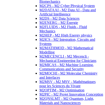
Biomechanics
M2CPS - M2 Cyber Physical System
M2DATAAI - M2 Data AI - Data and
Artificial Intelligence
M2DS - M2 Data Sciences
M2ENERG - M2 Énergie
M2FLUIDS - M2 Fluids - Fluid
Mechanics
M2HEP - M2 High Energy physics
M2ICS - M2 Integration, Circuits and
Systems
M2MATHMOD - M2 Mathematical
Modelling
M2MECENCLI - M2 Mecencli -
Mechanical Engineering for Clinicians
M2MICAS - M2 Machine Learning,
Communications and Security
M2MOCHI - M2 Molecular Chemistry
and Interfaces
M2MSV - M2 MSV - Mathématiques
pour les Sciences du Vivant
M2OPTIM - M2 Optimisation
M2PIC - M2 Projet Innovation Conception
M2QNSLMT - M2 Quantum, Light,
Materials and Nanosciences