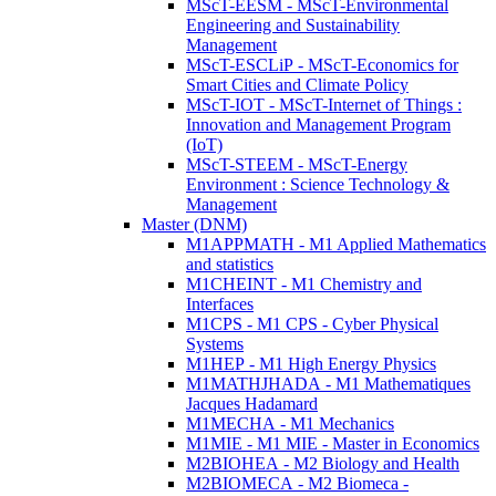
MScT-EESM - MScT-Environmental
Engineering and Sustainability
Management
MScT-ESCLiP - MScT-Economics for
Smart Cities and Climate Policy
MScT-IOT - MScT-Internet of Things :
Innovation and Management Program
(IoT)
MScT-STEEM - MScT-Energy
Environment : Science Technology &
Management
Master (DNM)
M1APPMATH - M1 Applied Mathematics
and statistics
M1CHEINT - M1 Chemistry and
Interfaces
M1CPS - M1 CPS - Cyber Physical
Systems
M1HEP - M1 High Energy Physics
M1MATHJHADA - M1 Mathematiques
Jacques Hadamard
M1MECHA - M1 Mechanics
M1MIE - M1 MIE - Master in Economics
M2BIOHEA - M2 Biology and Health
M2BIOMECA - M2 Biomeca -