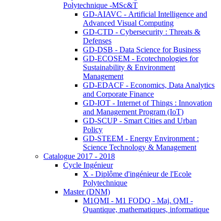
Polytechnique -MSc&T
GD-AIAVC - Artificial Intelligence and
Advanced Visual Computing
GD-CTD - Cybersecurity : Threats &
Defenses
GD-DSB - Data Science for Business
GD-ECOSEM - Ecotechnologies for
Sustainability & Environment
Management
GD-EDACF - Economics, Data Analytics
and Corporate Finance
GD-IOT - Internet of Things : Innovation
and Management Program (IoT)
GD-SCUP - Smart Cities and Urban
Policy
GD-STEEM - Energy Environment :
Science Technology & Management
Catalogue 2017 - 2018
Cycle Ingénieur
X - Diplôme d'ingénieur de l'Ecole
Polytechnique
Master (DNM)
M1QMI - M1 FODQ - Maj. QMI -
Quantique, mathematiques, informatique