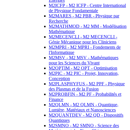
Energies
M2ICFP - M2 ICFP - Centre International
de Physique Fondamentale
M2MARES - M2 PBR - Physique par
Recherche
M2MATHMOD - M2 MM - Modélisation
Mathématique
M2MECENCLI - M2 MECENCLI -
Génie Mécanique pour les Cliniciens
M2MPRI - M2 MPRI - Fondements de
l'Informatique
M2MSV - M2 MSV - Mathématiques
pour les Sciences du Vivant
M2OPTIM - M2 OPT - Optimisation
M2PIC - M2 PIC - Projet, Innovation,
Conception
M2PLASPHYFUS - M2 PPF - Physique
des Plasmas et de la Fusion
M2PROBFIN - M2 PF - Probabilités et
Finance
M2QLMN - M2 QLMN - Quantique,
Lumière, Matériaux et Nanosciences
M2QUANTDEV - M2 QD - Dispositifs
Quantiques
M2SMNO - M2 SMNO - Science des