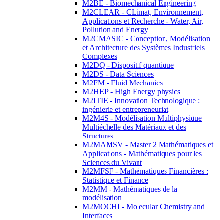
M2BE - Biomechanical Engineering
M2CLEAR - CLimat, Environnement,
Applications et Recherche - Water, Air,
Pollution and Energy
M2CMASIC - Conception, Modélisation
et Architecture des Systèmes Industriels
Complexes
M2DQ - Dispositif quantique
M2DS - Data Sciences
M2FM - Fluid Mechanics
M2HEP - High Energy physics
M2ITIE - Innovation Technologique :
ingénierie et entrepreneuriat
M2M4S - Modélisation Multiphysique
Multiéchelle des Matériaux et des
Structures
M2MAMSV - Master 2 Mathématiques et
Applications - Mathématiques pour les
Sciences du Vivant
M2MFSF - Mathématiques Financières :
Statistique et Finance
M2MM - Mathématiques de la
modélisation
M2MOCHI - Molecular Chemistry and
Interfaces