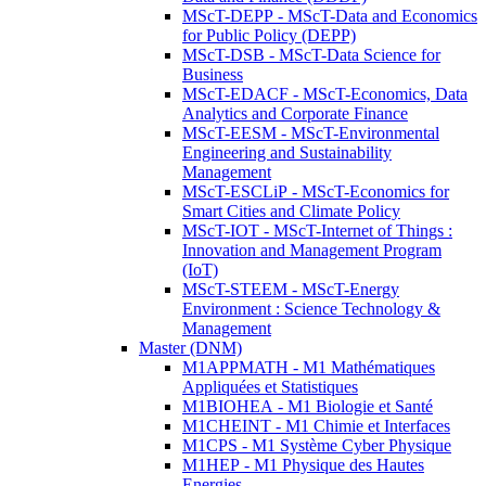
MScT-DEPP - MScT-Data and Economics
for Public Policy (DEPP)
MScT-DSB - MScT-Data Science for
Business
MScT-EDACF - MScT-Economics, Data
Analytics and Corporate Finance
MScT-EESM - MScT-Environmental
Engineering and Sustainability
Management
MScT-ESCLiP - MScT-Economics for
Smart Cities and Climate Policy
MScT-IOT - MScT-Internet of Things :
Innovation and Management Program
(IoT)
MScT-STEEM - MScT-Energy
Environment : Science Technology &
Management
Master (DNM)
M1APPMATH - M1 Mathématiques
Appliquées et Statistiques
M1BIOHEA - M1 Biologie et Santé
M1CHEINT - M1 Chimie et Interfaces
M1CPS - M1 Système Cyber Physique
M1HEP - M1 Physique des Hautes
Energies