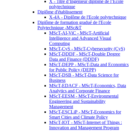
X - Titre d’Ingénieur diplômé de l’École
polytechnique
Diplôme d'établissement
X-4A - Diplôme de l'Ecole polytechnique
Diplôme de formation gradué de l'Ecole
Polytechnique -MSc&T
MScT-AI-ViC - MScT-Artificial
Intelligence and Advanced Visual
Computing
MScT-CyS - MScT-Cybersecurity (CyS)
MScT-DDDF - MScT-Double Degree
Data and Finance (DDDF)
MScT-DEPP - MScT-Data and Economics
for Public Policy (DEPP)
MScT-DSB - MScT-Data Science for
Business
MScT-EDACF - MScT-Economics, Data
Analytics and Corporate Finance
MScT-EESM - MScT-Environmental
Engineering and Sustainability
Management
MScT-ESCLiP - MScT-Economics for
Smart Cities and Climate Policy
MScT-IOT - MScT-Internet of Things :
Innovation and Management Program