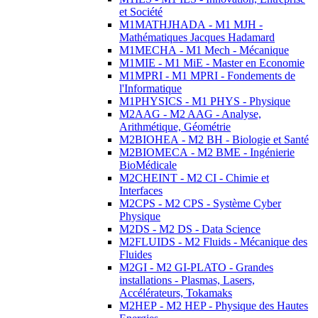
et Société
M1MATHJHADA - M1 MJH -
Mathématiques Jacques Hadamard
M1MECHA - M1 Mech - Mécanique
M1MIE - M1 MiE - Master en Economie
M1MPRI - M1 MPRI - Fondements de
l'Informatique
M1PHYSICS - M1 PHYS - Physique
M2AAG - M2 AAG - Analyse,
Arithmétique, Géométrie
M2BIOHEA - M2 BH - Biologie et Santé
M2BIOMECA - M2 BME - Ingénierie
BioMédicale
M2CHEINT - M2 CI - Chimie et
Interfaces
M2CPS - M2 CPS - Système Cyber
Physique
M2DS - M2 DS - Data Science
M2FLUIDS - M2 Fluids - Mécanique des
Fluides
M2GI - M2 GI-PLATO - Grandes
installations - Plasmas, Lasers,
Accélérateurs, Tokamaks
M2HEP - M2 HEP - Physique des Hautes