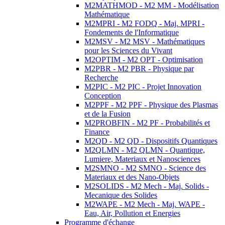
M2MATHMOD - M2 MM - Modélisation
Mathématique
M2MPRI - M2 FODQ - Maj. MPRI -
Fondements de l'Informatique
M2MSV - M2 MSV - Mathématiques
pour les Sciences du Vivant
M2OPTIM - M2 OPT - Optimisation
M2PBR - M2 PBR - Physique par
Recherche
M2PIC - M2 PIC - Projet Innovation
Conception
M2PPF - M2 PPF - Physique des Plasmas
et de la Fusion
M2PROBFIN - M2 PF - Probabilités et
Finance
M2QD - M2 QD - Dispositifs Quantiques
M2QLMN - M2 QLMN - Quantique,
Lumiere, Materiaux et Nanosciences
M2SMNO - M2 SMNO - Science des
Materiaux et des Nano-Objets
M2SOLIDS - M2 Mech - Maj. Solids -
Mecanique des Solides
M2WAPE - M2 Mech - Maj. WAPE -
Eau, Air, Pollution et Energies
Programme d'échange