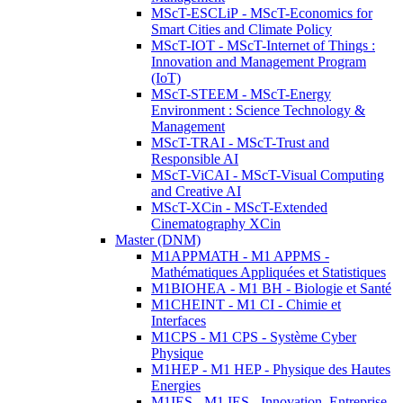
MScT-ESCLiP - MScT-Economics for
Smart Cities and Climate Policy
MScT-IOT - MScT-Internet of Things :
Innovation and Management Program
(IoT)
MScT-STEEM - MScT-Energy
Environment : Science Technology &
Management
MScT-TRAI - MScT-Trust and
Responsible AI
MScT-ViCAI - MScT-Visual Computing
and Creative AI
MScT-XCin - MScT-Extended
Cinematography XCin
Master (DNM)
M1APPMATH - M1 APPMS -
Mathématiques Appliquées et Statistiques
M1BIOHEA - M1 BH - Biologie et Santé
M1CHEINT - M1 CI - Chimie et
Interfaces
M1CPS - M1 CPS - Système Cyber
Physique
M1HEP - M1 HEP - Physique des Hautes
Energies
M1IES - M1 IES - Innovation, Entreprise