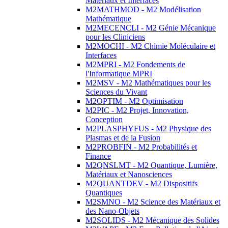
Matériaux et Interfaces
M2MATHMOD - M2 Modélisation
Mathématique
M2MECENCLI - M2 Génie Mécanique
pour les Cliniciens
M2MOCHI - M2 Chimie Moléculaire et
Interfaces
M2MPRI - M2 Fondements de
l'Informatique MPRI
M2MSV - M2 Mathématiques pour les
Sciences du Vivant
M2OPTIM - M2 Optimisation
M2PIC - M2 Projet, Innovation,
Conception
M2PLASPHYFUS - M2 Physique des
Plasmas et de la Fusion
M2PROBFIN - M2 Probabilités et
Finance
M2QNSLMT - M2 Quantique, Lumière,
Matériaux et Nanosciences
M2QUANTDEV - M2 Dispositifs
Quantiques
M2SMNO - M2 Science des Matériaux et
des Nano-Objets
M2SOLIDS - M2 Mécanique des Solides