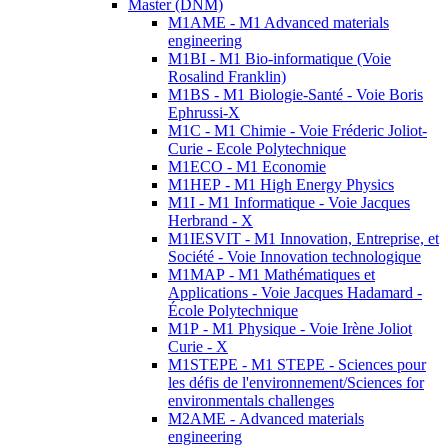
Master (DNM)
M1AME - M1 Advanced materials
engineering
M1BI - M1 Bio-informatique (Voie
Rosalind Franklin)
M1BS - M1 Biologie-Santé - Voie Boris
Ephrussi-X
M1C - M1 Chimie - Voie Fréderic Joliot-
Curie - Ecole Polytechnique
M1ECO - M1 Economie
M1HEP - M1 High Energy Physics
M1I - M1 Informatique - Voie Jacques
Herbrand - X
M1IESVIT - M1 Innovation, Entreprise, et
Société - Voie Innovation technologique
M1MAP - M1 Mathématiques et
Applications - Voie Jacques Hadamard -
École Polytechnique
M1P - M1 Physique - Voie Irène Joliot
Curie - X
M1STEPE - M1 STEPE - Sciences pour
les défis de l'environnement/Sciences for
environmentals challenges
M2AME - Advanced materials
engineering