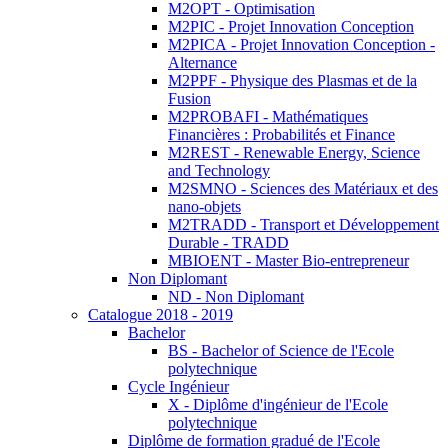
M2OPT - Optimisation
M2PIC - Projet Innovation Conception
M2PICA - Projet Innovation Conception -
Alternance
M2PPF - Physique des Plasmas et de la
Fusion
M2PROBAFI - Mathématiques
Financières : Probabilités et Finance
M2REST - Renewable Energy, Science
and Technology
M2SMNO - Sciences des Matériaux et des
nano-objets
M2TRADD - Transport et Développement
Durable - TRADD
MBIOENT - Master Bio-entrepreneur
Non Diplomant
ND - Non Diplomant
Catalogue 2018 - 2019
Bachelor
BS - Bachelor of Science de l'Ecole
polytechnique
Cycle Ingénieur
X - Diplôme d'ingénieur de l'Ecole
polytechnique
Diplôme de formation gradué de l'Ecole