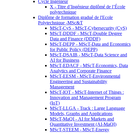
Cycle Ingénieur
X - Titre d’Ingénieur diplômé de l’École
polytechnique
Diplôme de formation gradué de l'Ecole
Polytechnique -MSc&T
MScT-CyS - MScT-Cybersecurity (CyS)
MScT-DDDF - MScT-Double Degree
Data and Finance (DDDF)
MScT-DEPP - MScT-Data and Economics
for Public Policy (DEPP)
MScT-DSAIB - MScT-Data Science and
AI for Business
MScT-EDACF - MScT-Economics, Data
Analytics and Corporate Finance
MScT-EESM - MScT-Environmental
Engineering and Sustainability
Management
MScT-IOT - MScT-Internet of Things :
Innovation and Management Program
(IoT)
MScT-LLGA - Track : Large Language
Models, Graphs and Applications
MScT-MaQI - AI for Markets and
Quantitative Investment (AI-MaQI)
MScT-STEEM - MScT-Energy