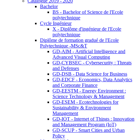
Catalogue 2019 - 2020
Bachelor
BS - Bachelor of Science de l'Ecole
polytechnique
Cycle Ingénieur
X - Diplôme d'ingénieur de l'Ecole
polytechnique
Diplôme de formation gradué de l'Ecole
Polytechnique -MSc&T
GD-AIM - Artificial Intelligence and
Advanced Visual Computing
GD-CYBSEC - Cybersecurity : Threats
and Defenses
GD-DSB - Data Science for Business
GD-EDCF - Economics, Data Analytics
and Corporate Finance
GD-EESTM - Energy Environment :
Science Technology & Management
GD-ESEM - Ecotechnologies for
Sustainability & Environment
Management
GD-IOT - Internet of Things : Innovation
and Management Program (IoT)
GD-SCUP - Smart Cities and Urban
Policy