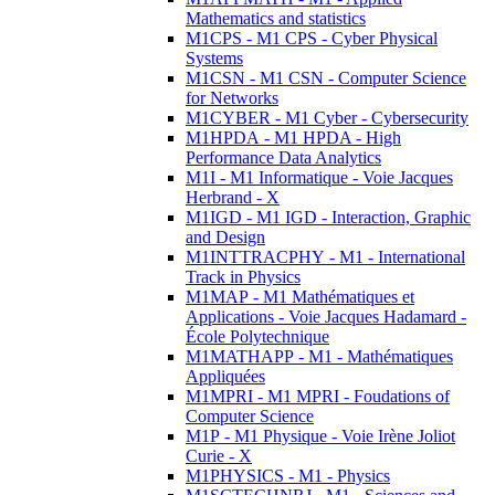
Mathematics and statistics
M1CPS - M1 CPS - Cyber Physical
Systems
M1CSN - M1 CSN - Computer Science
for Networks
M1CYBER - M1 Cyber - Cybersecurity
M1HPDA - M1 HPDA - High
Performance Data Analytics
M1I - M1 Informatique - Voie Jacques
Herbrand - X
M1IGD - M1 IGD - Interaction, Graphic
and Design
M1INTTRACPHY - M1 - International
Track in Physics
M1MAP - M1 Mathématiques et
Applications - Voie Jacques Hadamard -
École Polytechnique
M1MATHAPP - M1 - Mathématiques
Appliquées
M1MPRI - M1 MPRI - Foudations of
Computer Science
M1P - M1 Physique - Voie Irène Joliot
Curie - X
M1PHYSICS - M1 - Physics