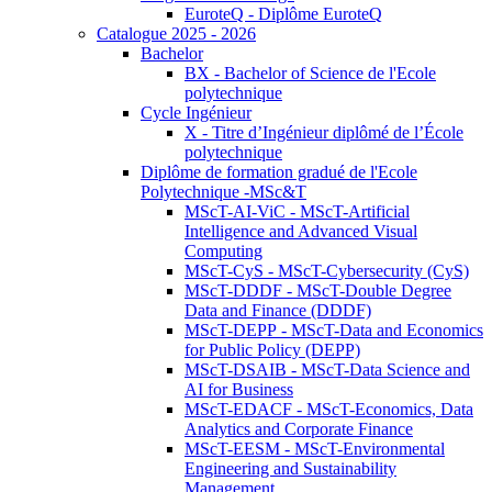
EuroteQ - Diplôme EuroteQ
Catalogue 2025 - 2026
Bachelor
BX - Bachelor of Science de l'Ecole
polytechnique
Cycle Ingénieur
X - Titre d’Ingénieur diplômé de l’École
polytechnique
Diplôme de formation gradué de l'Ecole
Polytechnique -MSc&T
MScT-AI-ViC - MScT-Artificial
Intelligence and Advanced Visual
Computing
MScT-CyS - MScT-Cybersecurity (CyS)
MScT-DDDF - MScT-Double Degree
Data and Finance (DDDF)
MScT-DEPP - MScT-Data and Economics
for Public Policy (DEPP)
MScT-DSAIB - MScT-Data Science and
AI for Business
MScT-EDACF - MScT-Economics, Data
Analytics and Corporate Finance
MScT-EESM - MScT-Environmental
Engineering and Sustainability
Management