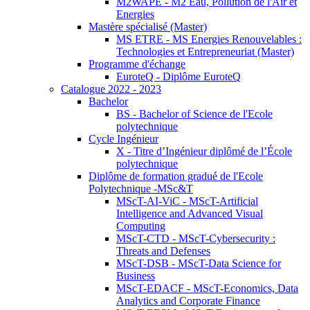
M2WAPE - M2 Eau, Pollution de l'Air et
Energies
Mastère spécialisé (Master)
MS ETRE - MS Energies Renouvelables :
Technologies et Entrepreneuriat (Master)
Programme d'échange
EuroteQ - Diplôme EuroteQ
Catalogue 2022 - 2023
Bachelor
BS - Bachelor of Science de l'Ecole
polytechnique
Cycle Ingénieur
X - Titre d’Ingénieur diplômé de l’École
polytechnique
Diplôme de formation gradué de l'Ecole
Polytechnique -MSc&T
MScT-AI-ViC - MScT-Artificial
Intelligence and Advanced Visual
Computing
MScT-CTD - MScT-Cybersecurity :
Threats and Defenses
MScT-DSB - MScT-Data Science for
Business
MScT-EDACF - MScT-Economics, Data
Analytics and Corporate Finance