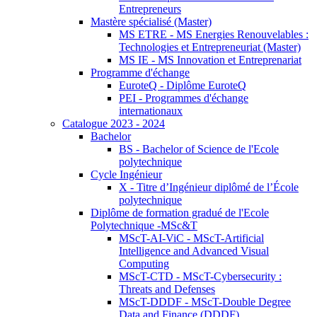
Entrepreneurs
Mastère spécialisé (Master)
MS ETRE - MS Energies Renouvelables :
Technologies et Entrepreneuriat (Master)
MS IE - MS Innovation et Entreprenariat
Programme d'échange
EuroteQ - Diplôme EuroteQ
PEI - Programmes d'échange
internationaux
Catalogue 2023 - 2024
Bachelor
BS - Bachelor of Science de l'Ecole
polytechnique
Cycle Ingénieur
X - Titre d’Ingénieur diplômé de l’École
polytechnique
Diplôme de formation gradué de l'Ecole
Polytechnique -MSc&T
MScT-AI-ViC - MScT-Artificial
Intelligence and Advanced Visual
Computing
MScT-CTD - MScT-Cybersecurity :
Threats and Defenses
MScT-DDDF - MScT-Double Degree
Data and Finance (DDDF)