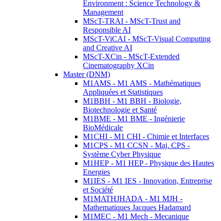
Environment : Science Technology &
Management
MScT-TRAI - MScT-Trust and
Responsible AI
MScT-ViCAI - MScT-Visual Computing
and Creative AI
MScT-XCin - MScT-Extended
Cinematography XCin
Master (DNM)
M1AMS - M1 AMS - Mathématiques
Appliquées et Statistiques
M1BBH - M1 BBH - Biologie,
Biotechnologie et Santé
M1BME - M1 BME - Ingénierie
BioMédicale
M1CHI - M1 CHI - Chimie et Interfaces
M1CPS - M1 CCSN - Maj. CPS -
Système Cyber Physique
M1HEP - M1 HEP - Physique des Hautes
Energies
M1IES - M1 IES - Innovation, Entreprise
et Société
M1MATHJHADA - M1 MJH -
Mathematiques Jacques Hadamard
M1MEC - M1 Mech - Mecanique