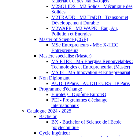
Matériaux et des Nano-Objets
M2SOLIDS - M2 Solids - Mécanique des
Solides
M2TRADD - M2 TraDD - Transport et
Développement Durable
M2WAPE - M2 WAPE - Eau, Air,
Pollution et Énergies
Master of Science (CGE)
MSc Entrepreneurs - MSc X-HEC
Entrepreneurs
Mastère spécialisé (Master)
MS ETRE - MS Energies Renouvelables :
Technologies et Entrepreneuriat (Master)
MS IE - MS Innovation et Entreprenariat
Non Diplomant
AUD_IPParis - AUDITEURS - IP Paris
Programme d'échange
EuroteQ - Diplôme EuroteQ
PEI - Programmes d'échange
internationaux
Catalogue 2024 - 2025
Bachelor
BX - Bachelor of Science de l'Ecole
polytechnique
Cycle Ingénieur