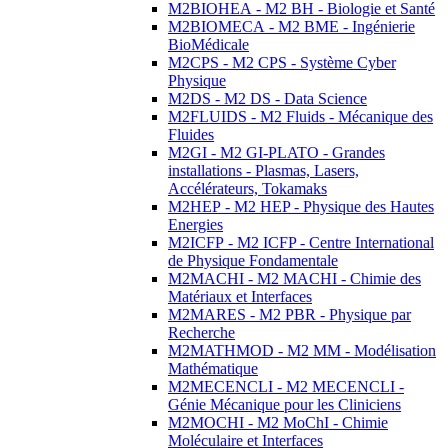
M2BIOHEA - M2 BH - Biologie et Santé
M2BIOMECA - M2 BME - Ingénierie
BioMédicale
M2CPS - M2 CPS - Système Cyber
Physique
M2DS - M2 DS - Data Science
M2FLUIDS - M2 Fluids - Mécanique des
Fluides
M2GI - M2 GI-PLATO - Grandes
installations - Plasmas, Lasers,
Accélérateurs, Tokamaks
M2HEP - M2 HEP - Physique des Hautes
Energies
M2ICFP - M2 ICFP - Centre International
de Physique Fondamentale
M2MACHI - M2 MACHI - Chimie des
Matériaux et Interfaces
M2MARES - M2 PBR - Physique par
Recherche
M2MATHMOD - M2 MM - Modélisation
Mathématique
M2MECENCLI - M2 MECENCLI -
Génie Mécanique pour les Cliniciens
M2MOCHI - M2 MoChI - Chimie
Moléculaire et Interfaces