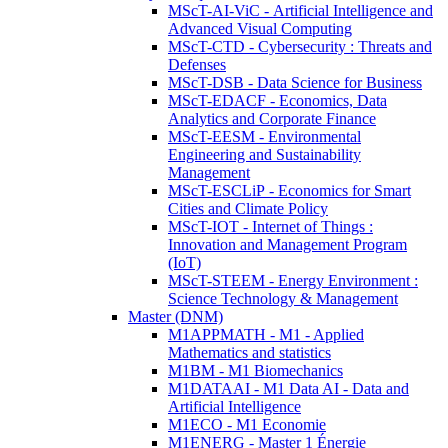
MScT-AI-ViC - Artificial Intelligence and
Advanced Visual Computing
MScT-CTD - Cybersecurity : Threats and
Defenses
MScT-DSB - Data Science for Business
MScT-EDACF - Economics, Data
Analytics and Corporate Finance
MScT-EESM - Environmental
Engineering and Sustainability
Management
MScT-ESCLiP - Economics for Smart
Cities and Climate Policy
MScT-IOT - Internet of Things :
Innovation and Management Program
(IoT)
MScT-STEEM - Energy Environment :
Science Technology & Management
Master (DNM)
M1APPMATH - M1 - Applied
Mathematics and statistics
M1BM - M1 Biomechanics
M1DATAAI - M1 Data AI - Data and
Artificial Intelligence
M1ECO - M1 Economie
M1ENERG - Master 1 Énergie