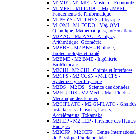
M1MIE - M1 MiE - Master en Economie
M1MPRI - M1 FODQ - Maj. MPRI -
Fondements de l'Informatique
M1PHYS - M1 PHYS - Physique
M1QMI - M1 FODQ - Maj. QMI -
Quantique, Mathematiques, Informatique
M2AAG - M2 AAG - Analyse,
Arithmétique, Géométrie
M2BBH - M2 BBH - Biologie,
Biotechnologie et Santé
M2BME - M2 BME - Ingénierie
BioMédicale
M2CHI - M2 CHI - Chimie et Interfaces
M2CPS - M2 CCSN - Maj. CPS -
Système Cyber Physique
M2DS - M2 DS - Science des données
M2FLUIDS - M2 Mech - Maj. Fluids -
Mecanique des Fluides
M2GIPLATO - M2 GI-PLATO - Grandes
installations - Plasmas, Lasers,
Accélérateurs, Tokamaks
M2HEP - M2 HEP - Physique des Hautes
Energies
M2ICFP - M2 ICFP - Centre International
de Physique Fondamentale