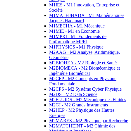
M1IES - M1 Innovation, Entreprise et
Société
M1MATHJHADA - M1 Mathématiques
Jacques Hadamard
M1MECHA - M1 Mécanique
M1MIE - M1 en Economie
M1MPRI - M1 Fondements de
l'Informatique MPRI
M1PHYSICS - M1 Physique
M2AAG - M2 Analyse, Arithmétique,
Géométrie
M2BIOHEA - M2 Biologie et Santé
M2BIOMECA - M2 Biomécanique et
Ingéniérie Biomédical
M2CFP - M2 Concepts en Physique
Fondamentale
M2CPS - M2 Système Cyber Physique
M2DS - M2 Data Science
M2FLUIDS - M2 Mécanique des Fluides
M2GI - M2 Grands Instruments
M2HEP - M2 Physique des Hautes
Energies
M2MARES - M2 Physique par Recherche
M2MATCHEINT - M2 Chimie des