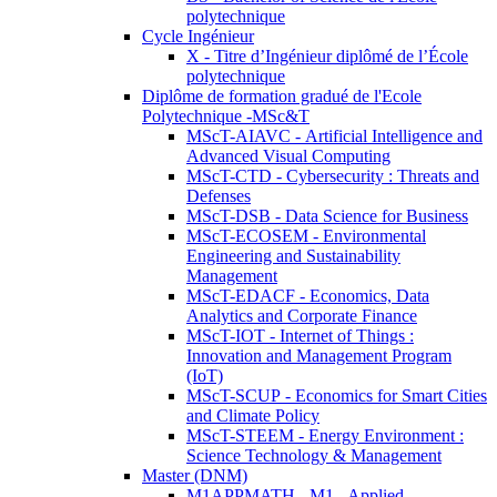
polytechnique
Cycle Ingénieur
X - Titre d’Ingénieur diplômé de l’École
polytechnique
Diplôme de formation gradué de l'Ecole
Polytechnique -MSc&T
MScT-AIAVC - Artificial Intelligence and
Advanced Visual Computing
MScT-CTD - Cybersecurity : Threats and
Defenses
MScT-DSB - Data Science for Business
MScT-ECOSEM - Environmental
Engineering and Sustainability
Management
MScT-EDACF - Economics, Data
Analytics and Corporate Finance
MScT-IOT - Internet of Things :
Innovation and Management Program
(IoT)
MScT-SCUP - Economics for Smart Cities
and Climate Policy
MScT-STEEM - Energy Environment :
Science Technology & Management
Master (DNM)
M1APPMATH - M1 - Applied