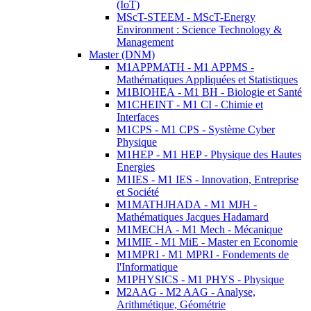
(IoT)
MScT-STEEM - MScT-Energy
Environment : Science Technology &
Management
Master (DNM)
M1APPMATH - M1 APPMS -
Mathématiques Appliquées et Statistiques
M1BIOHEA - M1 BH - Biologie et Santé
M1CHEINT - M1 CI - Chimie et
Interfaces
M1CPS - M1 CPS - Système Cyber
Physique
M1HEP - M1 HEP - Physique des Hautes
Energies
M1IES - M1 IES - Innovation, Entreprise
et Société
M1MATHJHADA - M1 MJH -
Mathématiques Jacques Hadamard
M1MECHA - M1 Mech - Mécanique
M1MIE - M1 MiE - Master en Economie
M1MPRI - M1 MPRI - Fondements de
l'Informatique
M1PHYSICS - M1 PHYS - Physique
M2AAG - M2 AAG - Analyse,
Arithmétique, Géométrie