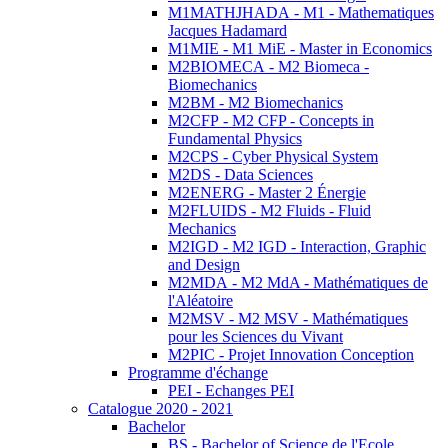
M1MATHJHADA - M1 - Mathematiques
Jacques Hadamard
M1MIE - M1 MiE - Master in Economics
M2BIOMECA - M2 Biomeca -
Biomechanics
M2BM - M2 Biomechanics
M2CFP - M2 CFP - Concepts in
Fundamental Physics
M2CPS - Cyber Physical System
M2DS - Data Sciences
M2ENERG - Master 2 Énergie
M2FLUIDS - M2 Fluids - Fluid
Mechanics
M2IGD - M2 IGD - Interaction, Graphic
and Design
M2MDA - M2 MdA - Mathématiques de
l'Aléatoire
M2MSV - M2 MSV - Mathématiques
pour les Sciences du Vivant
M2PIC - Projet Innovation Conception
Programme d'échange
PEI - Echanges PEI
Catalogue 2020 - 2021
Bachelor
BS - Bachelor of Science de l'Ecole