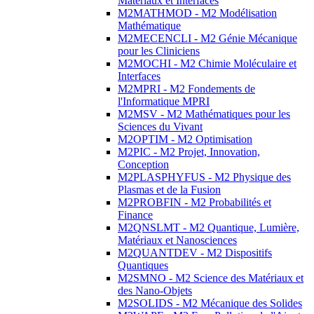
Matériaux et Interfaces
M2MATHMOD - M2 Modélisation
Mathématique
M2MECENCLI - M2 Génie Mécanique
pour les Cliniciens
M2MOCHI - M2 Chimie Moléculaire et
Interfaces
M2MPRI - M2 Fondements de
l'Informatique MPRI
M2MSV - M2 Mathématiques pour les
Sciences du Vivant
M2OPTIM - M2 Optimisation
M2PIC - M2 Projet, Innovation,
Conception
M2PLASPHYFUS - M2 Physique des
Plasmas et de la Fusion
M2PROBFIN - M2 Probabilités et
Finance
M2QNSLMT - M2 Quantique, Lumière,
Matériaux et Nanosciences
M2QUANTDEV - M2 Dispositifs
Quantiques
M2SMNO - M2 Science des Matériaux et
des Nano-Objets
M2SOLIDS - M2 Mécanique des Solides