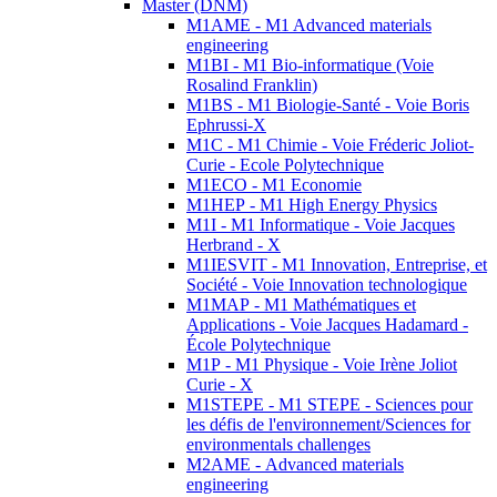
Master (DNM)
M1AME - M1 Advanced materials
engineering
M1BI - M1 Bio-informatique (Voie
Rosalind Franklin)
M1BS - M1 Biologie-Santé - Voie Boris
Ephrussi-X
M1C - M1 Chimie - Voie Fréderic Joliot-
Curie - Ecole Polytechnique
M1ECO - M1 Economie
M1HEP - M1 High Energy Physics
M1I - M1 Informatique - Voie Jacques
Herbrand - X
M1IESVIT - M1 Innovation, Entreprise, et
Société - Voie Innovation technologique
M1MAP - M1 Mathématiques et
Applications - Voie Jacques Hadamard -
École Polytechnique
M1P - M1 Physique - Voie Irène Joliot
Curie - X
M1STEPE - M1 STEPE - Sciences pour
les défis de l'environnement/Sciences for
environmentals challenges
M2AME - Advanced materials
engineering