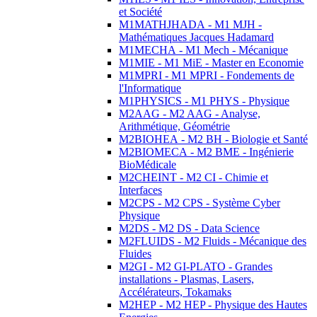
et Société
M1MATHJHADA - M1 MJH -
Mathématiques Jacques Hadamard
M1MECHA - M1 Mech - Mécanique
M1MIE - M1 MiE - Master en Economie
M1MPRI - M1 MPRI - Fondements de
l'Informatique
M1PHYSICS - M1 PHYS - Physique
M2AAG - M2 AAG - Analyse,
Arithmétique, Géométrie
M2BIOHEA - M2 BH - Biologie et Santé
M2BIOMECA - M2 BME - Ingénierie
BioMédicale
M2CHEINT - M2 CI - Chimie et
Interfaces
M2CPS - M2 CPS - Système Cyber
Physique
M2DS - M2 DS - Data Science
M2FLUIDS - M2 Fluids - Mécanique des
Fluides
M2GI - M2 GI-PLATO - Grandes
installations - Plasmas, Lasers,
Accélérateurs, Tokamaks
M2HEP - M2 HEP - Physique des Hautes