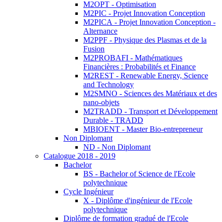
M2OPT - Optimisation
M2PIC - Projet Innovation Conception
M2PICA - Projet Innovation Conception -
Alternance
M2PPF - Physique des Plasmas et de la
Fusion
M2PROBAFI - Mathématiques
Financières : Probabilités et Finance
M2REST - Renewable Energy, Science
and Technology
M2SMNO - Sciences des Matériaux et des
nano-objets
M2TRADD - Transport et Développement
Durable - TRADD
MBIOENT - Master Bio-entrepreneur
Non Diplomant
ND - Non Diplomant
Catalogue 2018 - 2019
Bachelor
BS - Bachelor of Science de l'Ecole
polytechnique
Cycle Ingénieur
X - Diplôme d'ingénieur de l'Ecole
polytechnique
Diplôme de formation gradué de l'Ecole