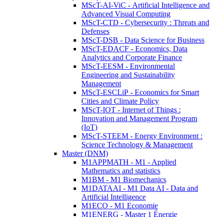
MScT-AI-ViC - Artificial Intelligence and
Advanced Visual Computing
MScT-CTD - Cybersecurity : Threats and
Defenses
MScT-DSB - Data Science for Business
MScT-EDACF - Economics, Data
Analytics and Corporate Finance
MScT-EESM - Environmental
Engineering and Sustainability
Management
MScT-ESCLiP - Economics for Smart
Cities and Climate Policy
MScT-IOT - Internet of Things :
Innovation and Management Program
(IoT)
MScT-STEEM - Energy Environment :
Science Technology & Management
Master (DNM)
M1APPMATH - M1 - Applied
Mathematics and statistics
M1BM - M1 Biomechanics
M1DATAAI - M1 Data AI - Data and
Artificial Intelligence
M1ECO - M1 Economie
M1ENERG - Master 1 Énergie