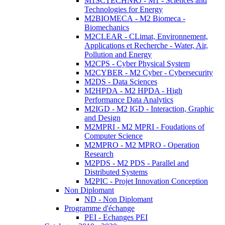
M1SCTECHNRJ - M1 - Sciences and
Technologies for Energy
M2BIOMECA - M2 Biomeca -
Biomechanics
M2CLEAR - CLimat, Environnement,
Applications et Recherche - Water, Air,
Pollution and Energy
M2CPS - Cyber Physical System
M2CYBER - M2 Cyber - Cybersecurity
M2DS - Data Sciences
M2HPDA - M2 HPDA - High
Performance Data Analytics
M2IGD - M2 IGD - Interaction, Graphic
and Design
M2MPRI - M2 MPRI - Foudations of
Computer Science
M2MPRO - M2 MPRO - Operation
Research
M2PDS - M2 PDS - Parallel and
Distributed Systems
M2PIC - Projet Innovation Conception
Non Diplomant
ND - Non Diplomant
Programme d'échange
PEI - Echanges PEI