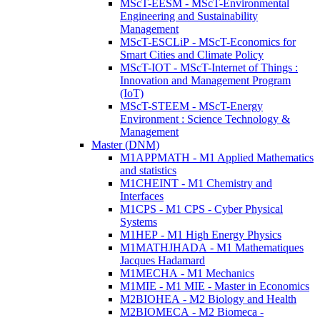
MScT-EESM - MScT-Environmental
Engineering and Sustainability
Management
MScT-ESCLiP - MScT-Economics for
Smart Cities and Climate Policy
MScT-IOT - MScT-Internet of Things :
Innovation and Management Program
(IoT)
MScT-STEEM - MScT-Energy
Environment : Science Technology &
Management
Master (DNM)
M1APPMATH - M1 Applied Mathematics
and statistics
M1CHEINT - M1 Chemistry and
Interfaces
M1CPS - M1 CPS - Cyber Physical
Systems
M1HEP - M1 High Energy Physics
M1MATHJHADA - M1 Mathematiques
Jacques Hadamard
M1MECHA - M1 Mechanics
M1MIE - M1 MIE - Master in Economics
M2BIOHEA - M2 Biology and Health
M2BIOMECA - M2 Biomeca -