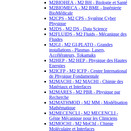
M2BIOHEA - M2 BH - Biologie et Santé
M2BIOMECA - M2 BME - Ingénierie
BioMédicale
M2CPS - M2 CPS - Système Cyber
Physique
M2DS - M2 DS - Data Science
M2FLUIDS - M2 Fluids - Mécanique des
Fluides
M2GI - M2 GI-PLATO - Grandes
installations - Plasmas, Lasers,
Accélérateurs, Tokamaks
M2HEP - M2 HEP - Physique des Hautes
Energies
M2ICFP - M2 ICFP - Centre International
de Physique Fondamentale
M2MACHI - M2 MACHI - Chimie des
Matériaux et Interfaces
M2MARES - M2 PBR - Physique par
Recherche
M2MATHMOD - M2 MM - Modélisation
Mathématique
M2MECENCLI - M2 MECENCLI -
Génie Mécanique pour les Cliniciens
M2MOCHI - M2 MoChI - Chimie
Moléculaire et Interfaces