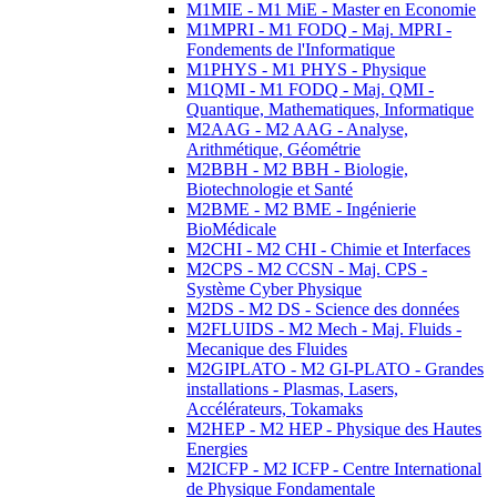
M1MIE - M1 MiE - Master en Economie
M1MPRI - M1 FODQ - Maj. MPRI -
Fondements de l'Informatique
M1PHYS - M1 PHYS - Physique
M1QMI - M1 FODQ - Maj. QMI -
Quantique, Mathematiques, Informatique
M2AAG - M2 AAG - Analyse,
Arithmétique, Géométrie
M2BBH - M2 BBH - Biologie,
Biotechnologie et Santé
M2BME - M2 BME - Ingénierie
BioMédicale
M2CHI - M2 CHI - Chimie et Interfaces
M2CPS - M2 CCSN - Maj. CPS -
Système Cyber Physique
M2DS - M2 DS - Science des données
M2FLUIDS - M2 Mech - Maj. Fluids -
Mecanique des Fluides
M2GIPLATO - M2 GI-PLATO - Grandes
installations - Plasmas, Lasers,
Accélérateurs, Tokamaks
M2HEP - M2 HEP - Physique des Hautes
Energies
M2ICFP - M2 ICFP - Centre International
de Physique Fondamentale