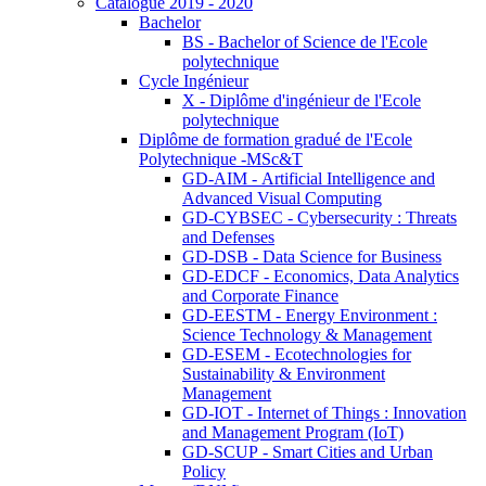
Catalogue 2019 - 2020
Bachelor
BS - Bachelor of Science de l'Ecole
polytechnique
Cycle Ingénieur
X - Diplôme d'ingénieur de l'Ecole
polytechnique
Diplôme de formation gradué de l'Ecole
Polytechnique -MSc&T
GD-AIM - Artificial Intelligence and
Advanced Visual Computing
GD-CYBSEC - Cybersecurity : Threats
and Defenses
GD-DSB - Data Science for Business
GD-EDCF - Economics, Data Analytics
and Corporate Finance
GD-EESTM - Energy Environment :
Science Technology & Management
GD-ESEM - Ecotechnologies for
Sustainability & Environment
Management
GD-IOT - Internet of Things : Innovation
and Management Program (IoT)
GD-SCUP - Smart Cities and Urban
Policy