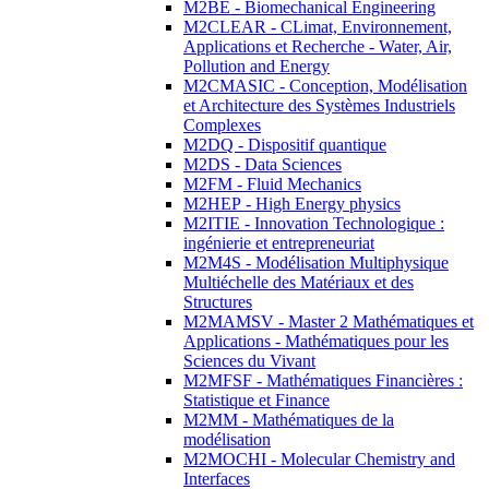
M2BE - Biomechanical Engineering
M2CLEAR - CLimat, Environnement,
Applications et Recherche - Water, Air,
Pollution and Energy
M2CMASIC - Conception, Modélisation
et Architecture des Systèmes Industriels
Complexes
M2DQ - Dispositif quantique
M2DS - Data Sciences
M2FM - Fluid Mechanics
M2HEP - High Energy physics
M2ITIE - Innovation Technologique :
ingénierie et entrepreneuriat
M2M4S - Modélisation Multiphysique
Multiéchelle des Matériaux et des
Structures
M2MAMSV - Master 2 Mathématiques et
Applications - Mathématiques pour les
Sciences du Vivant
M2MFSF - Mathématiques Financières :
Statistique et Finance
M2MM - Mathématiques de la
modélisation
M2MOCHI - Molecular Chemistry and
Interfaces