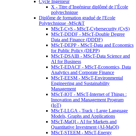
Cycle Ingénieur
X - Titre d’Ingénieur diplômé de l’École
polytechnique
Diplôme de formation gradué de l'Ecole
Polytechnique -MSc&T
MScT-CyS - MScT-Cybersecurity (CyS)
MScT-DDDF - MScT-Double Degree
Data and Finance (DDDF)
MScT-DEPP - MScT-Data and Economics
for Public Policy (DEPP)
MScT-DSAIB - MScT-Data Science and
AI for Business
MScT-EDACF - MScT-Economics, Data
Analytics and Corporate Finance
MScT-EESM - MScT-Environmental
Engineering and Sustainability
Management
MScT-IOT - MScT-Internet of Things :
Innovation and Management Program
(IoT)
MScT-LLGA - Track : Large Language
Models, Graphs and Applications
MScT-MaQI - AI for Markets and
Quantitative Investment (AI-MaQI)
MScT-STEEM - MScT-Energy