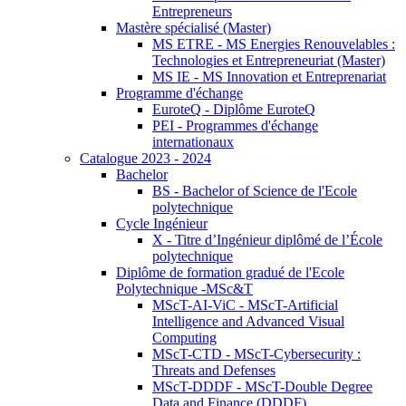
Entrepreneurs
Mastère spécialisé (Master)
MS ETRE - MS Energies Renouvelables :
Technologies et Entrepreneuriat (Master)
MS IE - MS Innovation et Entreprenariat
Programme d'échange
EuroteQ - Diplôme EuroteQ
PEI - Programmes d'échange
internationaux
Catalogue 2023 - 2024
Bachelor
BS - Bachelor of Science de l'Ecole
polytechnique
Cycle Ingénieur
X - Titre d’Ingénieur diplômé de l’École
polytechnique
Diplôme de formation gradué de l'Ecole
Polytechnique -MSc&T
MScT-AI-ViC - MScT-Artificial
Intelligence and Advanced Visual
Computing
MScT-CTD - MScT-Cybersecurity :
Threats and Defenses
MScT-DDDF - MScT-Double Degree
Data and Finance (DDDF)