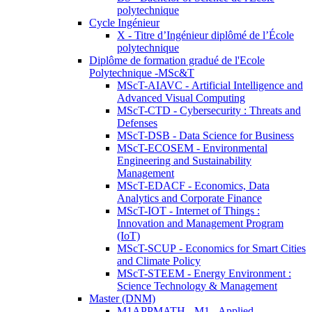
polytechnique
Cycle Ingénieur
X - Titre d’Ingénieur diplômé de l’École
polytechnique
Diplôme de formation gradué de l'Ecole
Polytechnique -MSc&T
MScT-AIAVC - Artificial Intelligence and
Advanced Visual Computing
MScT-CTD - Cybersecurity : Threats and
Defenses
MScT-DSB - Data Science for Business
MScT-ECOSEM - Environmental
Engineering and Sustainability
Management
MScT-EDACF - Economics, Data
Analytics and Corporate Finance
MScT-IOT - Internet of Things :
Innovation and Management Program
(IoT)
MScT-SCUP - Economics for Smart Cities
and Climate Policy
MScT-STEEM - Energy Environment :
Science Technology & Management
Master (DNM)
M1APPMATH - M1 - Applied