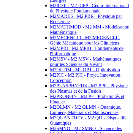
Energies
M2ICFP - M2 ICFP - Centre International
de Physique Fondamentale
M2MARES - M2 PBR - Physique par
Recherche
M2MATHMOD - M2 MM - Modélisation
Mathématique
M2MECENCLI - M2 MECENCLI -
Génie Mécanique pour les Cliniciens
M2MPRI - M2 MPRI - Fondements de
l'Informatique
M2MSV - M2 MSV - Mathématiques
pour les Sciences du Vivant
M2OPTIM - M2 OPT - Optimisation
M2PIC - M2 PIC - Projet, Innovation,
Conception
M2PLASPHYFUS - M2 PPF - Physique
des Plasmas et de la Fusion
M2PROBFIN - M2 PF - Probabilités et
Finance
M2QLMN - M2 QLMN - Quantique,
Lumière, Matériaux et Nanosciences
M2QUANTDEV - M2 QD - Dispositifs
Quantiques
M2SMNO - M2 SMNO - Science des