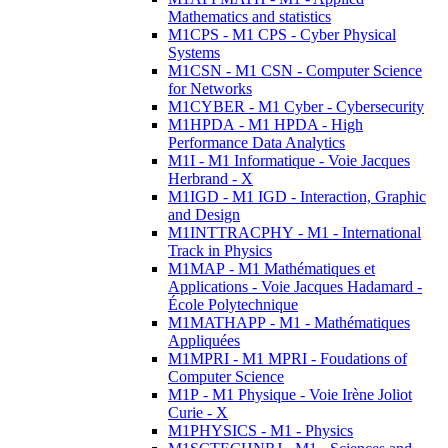
Mathematics and statistics
M1CPS - M1 CPS - Cyber Physical
Systems
M1CSN - M1 CSN - Computer Science
for Networks
M1CYBER - M1 Cyber - Cybersecurity
M1HPDA - M1 HPDA - High
Performance Data Analytics
M1I - M1 Informatique - Voie Jacques
Herbrand - X
M1IGD - M1 IGD - Interaction, Graphic
and Design
M1INTTRACPHY - M1 - International
Track in Physics
M1MAP - M1 Mathématiques et
Applications - Voie Jacques Hadamard -
École Polytechnique
M1MATHAPP - M1 - Mathématiques
Appliquées
M1MPRI - M1 MPRI - Foudations of
Computer Science
M1P - M1 Physique - Voie Irène Joliot
Curie - X
M1PHYSICS - M1 - Physics