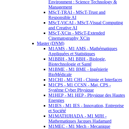
Environment : Science Technology &
Management
MScT-TRAI - MScT-Trust and
Responsible AI
MScT-ViCAI - MScT-Visual Computing
and Creative AI
MScT-XCin - MScT-Extended
Cinematography XCin
Master (DNM)
M1AMS - M1 AMS - Mathématiques
Appliquées et Statistiques
M1BBH - M1 BBH - Biologie,
Biotechnologie et Santé
M1BME - M1 BME - Ingénierie
BioMédicale
M1CHI - M1 CHI - Chimie et Interfaces
M1CPS - M1 CCSN - Maj. CPS -
Système Cyber Physique
M1HEP - M1 HEP - Physique des Hautes
Energies
M1IES - M1 IES - Innovation, Entreprise
et Société
M1MATHJHADA - M1 MJH -
Mathematiques Jacques Hadamard
M1MEC - M1 Mech - Mecanique