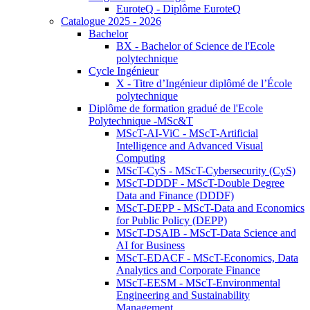
EuroteQ - Diplôme EuroteQ
Catalogue 2025 - 2026
Bachelor
BX - Bachelor of Science de l'Ecole
polytechnique
Cycle Ingénieur
X - Titre d’Ingénieur diplômé de l’École
polytechnique
Diplôme de formation gradué de l'Ecole
Polytechnique -MSc&T
MScT-AI-ViC - MScT-Artificial
Intelligence and Advanced Visual
Computing
MScT-CyS - MScT-Cybersecurity (CyS)
MScT-DDDF - MScT-Double Degree
Data and Finance (DDDF)
MScT-DEPP - MScT-Data and Economics
for Public Policy (DEPP)
MScT-DSAIB - MScT-Data Science and
AI for Business
MScT-EDACF - MScT-Economics, Data
Analytics and Corporate Finance
MScT-EESM - MScT-Environmental
Engineering and Sustainability
Management