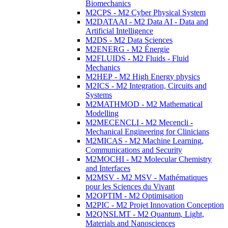
Biomechanics
M2CPS - M2 Cyber Physical System
M2DATAAI - M2 Data AI - Data and
Artificial Intelligence
M2DS - M2 Data Sciences
M2ENERG - M2 Énergie
M2FLUIDS - M2 Fluids - Fluid
Mechanics
M2HEP - M2 High Energy physics
M2ICS - M2 Integration, Circuits and
Systems
M2MATHMOD - M2 Mathematical
Modelling
M2MECENCLI - M2 Mecencli -
Mechanical Engineering for Clinicians
M2MICAS - M2 Machine Learning,
Communications and Security
M2MOCHI - M2 Molecular Chemistry
and Interfaces
M2MSV - M2 MSV - Mathématiques
pour les Sciences du Vivant
M2OPTIM - M2 Optimisation
M2PIC - M2 Projet Innovation Conception
M2QNSLMT - M2 Quantum, Light,
Materials and Nanosciences