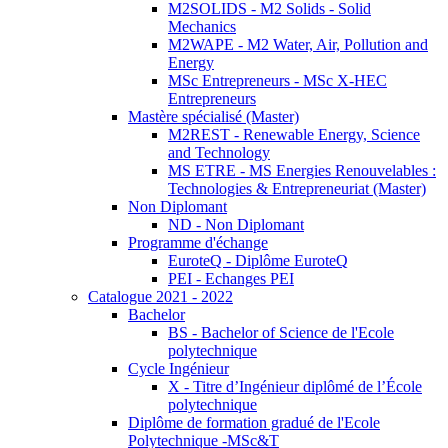
M2SOLIDS - M2 Solids - Solid
Mechanics
M2WAPE - M2 Water, Air, Pollution and
Energy
MSc Entrepreneurs - MSc X-HEC
Entrepreneurs
Mastère spécialisé (Master)
M2REST - Renewable Energy, Science
and Technology
MS ETRE - MS Energies Renouvelables :
Technologies & Entrepreneuriat (Master)
Non Diplomant
ND - Non Diplomant
Programme d'échange
EuroteQ - Diplôme EuroteQ
PEI - Echanges PEI
Catalogue 2021 - 2022
Bachelor
BS - Bachelor of Science de l'Ecole
polytechnique
Cycle Ingénieur
X - Titre d’Ingénieur diplômé de l’École
polytechnique
Diplôme de formation gradué de l'Ecole
Polytechnique -MSc&T