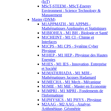
(IoT)
MScT-STEEM - MScT-Energy
Environment : Science Technology &
Management
Master (DNM)
M1APPMATH - M1 APPMS -
Mathématiques Appliquées et Statistiques
M1BIOHEA - M1 BH - Biologie et Santé
M1CHEINT - M1 CI - Chimie et
Interfaces
M1CPS - M1 CPS - Système Cyber
Physique
M1HEP - M1 HEP - Physique des Hautes
Energies
M1IES - M1 IES - Innovation, Entreprise
et Société
M1MATHJHADA - M1 MJH -
Mathématiques Jacques Hadamard
M1MECHA - M1 Mech - Mécanique
M1MIE - M1 MiE - Master en Economie
M1MPRI - M1 MPRI - Fondements de
l'Informatique
M1PHYSICS - M1 PHYS - Physique
M2AAG - M2 AAG - Analyse,
Arithmétique, Géométrie