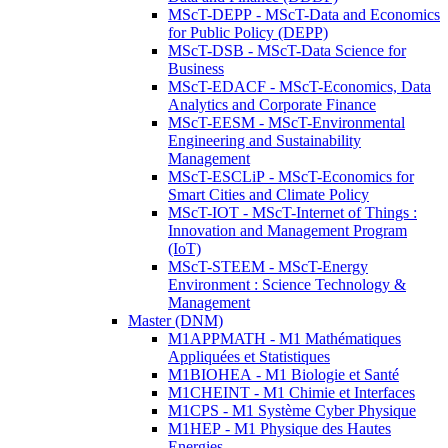
MScT-DEPP - MScT-Data and Economics
for Public Policy (DEPP)
MScT-DSB - MScT-Data Science for
Business
MScT-EDACF - MScT-Economics, Data
Analytics and Corporate Finance
MScT-EESM - MScT-Environmental
Engineering and Sustainability
Management
MScT-ESCLiP - MScT-Economics for
Smart Cities and Climate Policy
MScT-IOT - MScT-Internet of Things :
Innovation and Management Program
(IoT)
MScT-STEEM - MScT-Energy
Environment : Science Technology &
Management
Master (DNM)
M1APPMATH - M1 Mathématiques
Appliquées et Statistiques
M1BIOHEA - M1 Biologie et Santé
M1CHEINT - M1 Chimie et Interfaces
M1CPS - M1 Système Cyber Physique
M1HEP - M1 Physique des Hautes
Energies