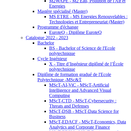
M2WAPE - M2 Eau, Pollution de l'Air et
Energies
Mastère spécialisé (Master)
MS ETRE - MS Energies Renouvelables :
Technologies et Entrepreneuriat (Master)
Programme d'échange
EuroteQ - Diplôme EuroteQ
Catalogue 2022 - 2023
Bachelor
BS - Bachelor of Science de l'Ecole
polytechnique
Cycle Ingénieur
X - Titre d’Ingénieur diplômé de l’École
polytechnique
Diplôme de formation gradué de l'Ecole
Polytechnique -MSc&T
MScT-AI-ViC - MScT-Artificial
Intelligence and Advanced Visual
Computing
MScT-CTD - MScT-Cybersecurity :
Threats and Defenses
MScT-DSB - MScT-Data Science for
Business
MScT-EDACF - MScT-Economics, Data
Analytics and Corporate Finance