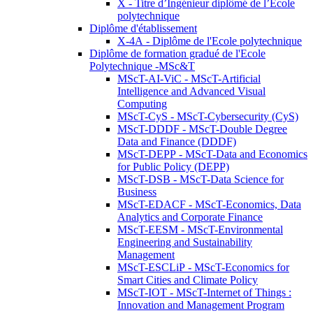
X - Titre d’Ingénieur diplômé de l’École
polytechnique
Diplôme d'établissement
X-4A - Diplôme de l'Ecole polytechnique
Diplôme de formation gradué de l'Ecole
Polytechnique -MSc&T
MScT-AI-ViC - MScT-Artificial
Intelligence and Advanced Visual
Computing
MScT-CyS - MScT-Cybersecurity (CyS)
MScT-DDDF - MScT-Double Degree
Data and Finance (DDDF)
MScT-DEPP - MScT-Data and Economics
for Public Policy (DEPP)
MScT-DSB - MScT-Data Science for
Business
MScT-EDACF - MScT-Economics, Data
Analytics and Corporate Finance
MScT-EESM - MScT-Environmental
Engineering and Sustainability
Management
MScT-ESCLiP - MScT-Economics for
Smart Cities and Climate Policy
MScT-IOT - MScT-Internet of Things :
Innovation and Management Program