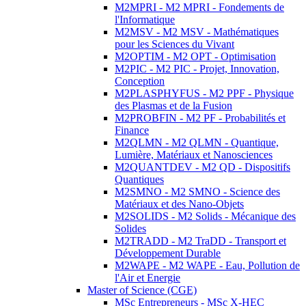
M2MPRI - M2 MPRI - Fondements de
l'Informatique
M2MSV - M2 MSV - Mathématiques
pour les Sciences du Vivant
M2OPTIM - M2 OPT - Optimisation
M2PIC - M2 PIC - Projet, Innovation,
Conception
M2PLASPHYFUS - M2 PPF - Physique
des Plasmas et de la Fusion
M2PROBFIN - M2 PF - Probabilités et
Finance
M2QLMN - M2 QLMN - Quantique,
Lumière, Matériaux et Nanosciences
M2QUANTDEV - M2 QD - Dispositifs
Quantiques
M2SMNO - M2 SMNO - Science des
Matériaux et des Nano-Objets
M2SOLIDS - M2 Solids - Mécanique des
Solides
M2TRADD - M2 TraDD - Transport et
Développement Durable
M2WAPE - M2 WAPE - Eau, Pollution de
l'Air et Energie
Master of Science (CGE)
MSc Entrepreneurs - MSc X-HEC