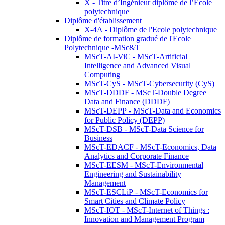
X - Titre d’Ingénieur diplômé de l’École
polytechnique
Diplôme d'établissement
X-4A - Diplôme de l'Ecole polytechnique
Diplôme de formation gradué de l'Ecole
Polytechnique -MSc&T
MScT-AI-ViC - MScT-Artificial
Intelligence and Advanced Visual
Computing
MScT-CyS - MScT-Cybersecurity (CyS)
MScT-DDDF - MScT-Double Degree
Data and Finance (DDDF)
MScT-DEPP - MScT-Data and Economics
for Public Policy (DEPP)
MScT-DSB - MScT-Data Science for
Business
MScT-EDACF - MScT-Economics, Data
Analytics and Corporate Finance
MScT-EESM - MScT-Environmental
Engineering and Sustainability
Management
MScT-ESCLiP - MScT-Economics for
Smart Cities and Climate Policy
MScT-IOT - MScT-Internet of Things :
Innovation and Management Program