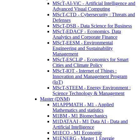
MScT-AI-ViC - Artificial Intelligence and
Advanced Visual Computing
MScT-CTD - Cybersecurity : Threats and
Defenses
MScT-DSB - Data Science for Business
MScT-EDACF - Economics, Data
Analytics and Corporate Finance
MScT-EESM - Environmental
Engineering and Sustainability
Management
MScT-ESCLiP - Economics for Smart
Cities and Climate Policy
MScT-IOT - Internet of Things :
Innovation and Management Program
(IoT)
MScT-STEEM - Energy Environment :
Science Technology & Management
Master (DNM)
M1APPMATH - M1 - Applied
Mathematics and statistics
M1BM - M1 Biomechanics
M1DATAAI - M1 Data AI - Data and
Artificial Intelligence
M1ECO - M1 Economie
M1ENERG - Master 1 Énergie