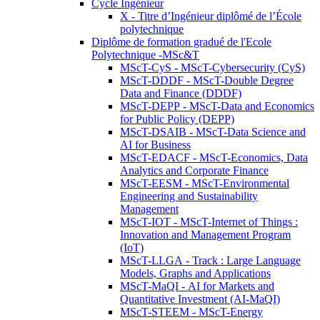
Cycle Ingénieur
X - Titre d’Ingénieur diplômé de l’École
polytechnique
Diplôme de formation gradué de l'Ecole
Polytechnique -MSc&T
MScT-CyS - MScT-Cybersecurity (CyS)
MScT-DDDF - MScT-Double Degree
Data and Finance (DDDF)
MScT-DEPP - MScT-Data and Economics
for Public Policy (DEPP)
MScT-DSAIB - MScT-Data Science and
AI for Business
MScT-EDACF - MScT-Economics, Data
Analytics and Corporate Finance
MScT-EESM - MScT-Environmental
Engineering and Sustainability
Management
MScT-IOT - MScT-Internet of Things :
Innovation and Management Program
(IoT)
MScT-LLGA - Track : Large Language
Models, Graphs and Applications
MScT-MaQI - AI for Markets and
Quantitative Investment (AI-MaQI)
MScT-STEEM - MScT-Energy