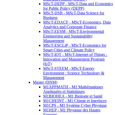
MScT-DEPP - MScT-Data and Economics
for Public Policy (DEPP)
MScT-DSB - MScT-Data Science for
Business
MScT-EDACF - MScT-Economics, Data
Analytics and Corporate Finance
MScT-EESM - MScT-Environmental
Engineering and Sustainability
Management
MScT-ESCLiP - MScT-Economics for
Smart Cities and Climate Policy
MScT-IOT - MScT-Internet of Things :
Innovation and Management Program
(IoT)
MScT-STEEM - MScT-Energy
Environment : Science Technology &
Management
Master (DNM)
M1APPMATH - M1 Mathématiques
Appliquées et Statistiques
M1BIOHEA - M1 Biologie et Santé
M1CHEINT - M1 Chimie et Interfaces
M1CPS - M1 Système Cyber Physique
M1HEP - M1 Physique des Hautes
Energies