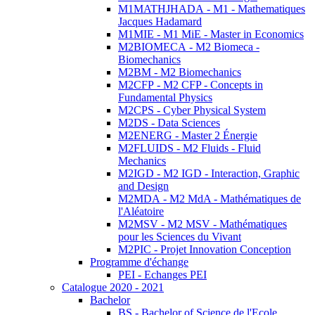
M1MATHJHADA - M1 - Mathematiques
Jacques Hadamard
M1MIE - M1 MiE - Master in Economics
M2BIOMECA - M2 Biomeca -
Biomechanics
M2BM - M2 Biomechanics
M2CFP - M2 CFP - Concepts in
Fundamental Physics
M2CPS - Cyber Physical System
M2DS - Data Sciences
M2ENERG - Master 2 Énergie
M2FLUIDS - M2 Fluids - Fluid
Mechanics
M2IGD - M2 IGD - Interaction, Graphic
and Design
M2MDA - M2 MdA - Mathématiques de
l'Aléatoire
M2MSV - M2 MSV - Mathématiques
pour les Sciences du Vivant
M2PIC - Projet Innovation Conception
Programme d'échange
PEI - Echanges PEI
Catalogue 2020 - 2021
Bachelor
BS - Bachelor of Science de l'Ecole