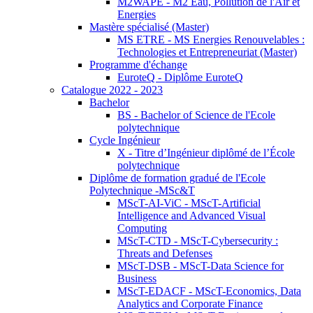
M2WAPE - M2 Eau, Pollution de l'Air et
Energies
Mastère spécialisé (Master)
MS ETRE - MS Energies Renouvelables :
Technologies et Entrepreneuriat (Master)
Programme d'échange
EuroteQ - Diplôme EuroteQ
Catalogue 2022 - 2023
Bachelor
BS - Bachelor of Science de l'Ecole
polytechnique
Cycle Ingénieur
X - Titre d’Ingénieur diplômé de l’École
polytechnique
Diplôme de formation gradué de l'Ecole
Polytechnique -MSc&T
MScT-AI-ViC - MScT-Artificial
Intelligence and Advanced Visual
Computing
MScT-CTD - MScT-Cybersecurity :
Threats and Defenses
MScT-DSB - MScT-Data Science for
Business
MScT-EDACF - MScT-Economics, Data
Analytics and Corporate Finance