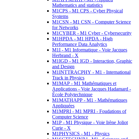
Mathematics and statistics
M1CPS - M1 CPS - Cyber Physical
Systems
M1CSN - M1 CSN - Computer Science
for Networks
M1CYBER - M1 Cyber - Cybersecurity
M1HPDA - M1 HPDA - High
Performance Data Analytics
M1I - M1 Informatique - Voie Jacques
Herbrand - X
M1IGD - M1 IGD - Interaction, Graphic
and Design
M1INTTRACPHY - M1 - International
Track in Physics
M1MAP - M1 Mathématiques et
Applications - Voie Jacques Hadamard -
École Polytechnique
M1MATHAPP - M1 - Mathématiques
Appliquées
M1MPRI - M1 MPRI - Foudations of
Computer Science
M1P - M1 Physique - Voie Irène Joliot
Curie - X
M1PHYSICS - M1 - Physics