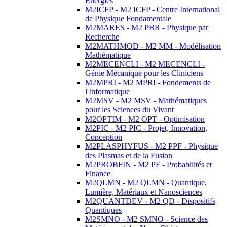
Energies
M2ICFP - M2 ICFP - Centre International
de Physique Fondamentale
M2MARES - M2 PBR - Physique par
Recherche
M2MATHMOD - M2 MM - Modélisation
Mathématique
M2MECENCLI - M2 MECENCLI -
Génie Mécanique pour les Cliniciens
M2MPRI - M2 MPRI - Fondements de
l'Informatique
M2MSV - M2 MSV - Mathématiques
pour les Sciences du Vivant
M2OPTIM - M2 OPT - Optimisation
M2PIC - M2 PIC - Projet, Innovation,
Conception
M2PLASPHYFUS - M2 PPF - Physique
des Plasmas et de la Fusion
M2PROBFIN - M2 PF - Probabilités et
Finance
M2QLMN - M2 QLMN - Quantique,
Lumière, Matériaux et Nanosciences
M2QUANTDEV - M2 QD - Dispositifs
Quantiques
M2SMNO - M2 SMNO - Science des