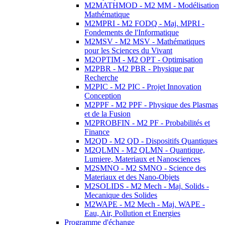
M2MATHMOD - M2 MM - Modélisation
Mathématique
M2MPRI - M2 FODQ - Maj. MPRI -
Fondements de l'Informatique
M2MSV - M2 MSV - Mathématiques
pour les Sciences du Vivant
M2OPTIM - M2 OPT - Optimisation
M2PBR - M2 PBR - Physique par
Recherche
M2PIC - M2 PIC - Projet Innovation
Conception
M2PPF - M2 PPF - Physique des Plasmas
et de la Fusion
M2PROBFIN - M2 PF - Probabilités et
Finance
M2QD - M2 QD - Dispositifs Quantiques
M2QLMN - M2 QLMN - Quantique,
Lumiere, Materiaux et Nanosciences
M2SMNO - M2 SMNO - Science des
Materiaux et des Nano-Objets
M2SOLIDS - M2 Mech - Maj. Solids -
Mecanique des Solides
M2WAPE - M2 Mech - Maj. WAPE -
Eau, Air, Pollution et Energies
Programme d'échange