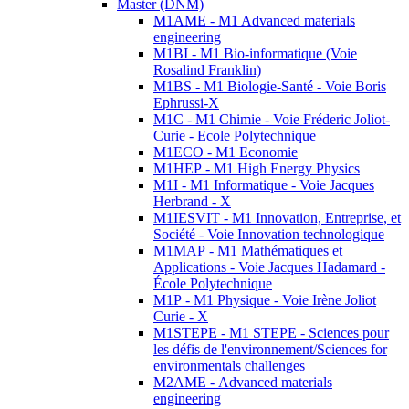
Master (DNM)
M1AME - M1 Advanced materials
engineering
M1BI - M1 Bio-informatique (Voie
Rosalind Franklin)
M1BS - M1 Biologie-Santé - Voie Boris
Ephrussi-X
M1C - M1 Chimie - Voie Fréderic Joliot-
Curie - Ecole Polytechnique
M1ECO - M1 Economie
M1HEP - M1 High Energy Physics
M1I - M1 Informatique - Voie Jacques
Herbrand - X
M1IESVIT - M1 Innovation, Entreprise, et
Société - Voie Innovation technologique
M1MAP - M1 Mathématiques et
Applications - Voie Jacques Hadamard -
École Polytechnique
M1P - M1 Physique - Voie Irène Joliot
Curie - X
M1STEPE - M1 STEPE - Sciences pour
les défis de l'environnement/Sciences for
environmentals challenges
M2AME - Advanced materials
engineering