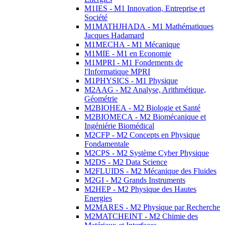
M1IES - M1 Innovation, Entreprise et
Société
M1MATHJHADA - M1 Mathématiques
Jacques Hadamard
M1MECHA - M1 Mécanique
M1MIE - M1 en Economie
M1MPRI - M1 Fondements de
l'Informatique MPRI
M1PHYSICS - M1 Physique
M2AAG - M2 Analyse, Arithmétique,
Géométrie
M2BIOHEA - M2 Biologie et Santé
M2BIOMECA - M2 Biomécanique et
Ingéniérie Biomédical
M2CFP - M2 Concepts en Physique
Fondamentale
M2CPS - M2 Système Cyber Physique
M2DS - M2 Data Science
M2FLUIDS - M2 Mécanique des Fluides
M2GI - M2 Grands Instruments
M2HEP - M2 Physique des Hautes
Energies
M2MARES - M2 Physique par Recherche
M2MATCHEINT - M2 Chimie des