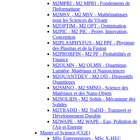
M2MPRI - M2 MPRI - Fondements de
l'Informatique
M2MSV - M2 MSV - Mathématiques
pour les Sciences du Vivant
M2OPTIM - M2 OPT - Optimisation
M2PIC - M2 PIC - Projet, Innovation,
Conception
M2PLASPHYFUS - M2 PPF - Physique
des Plasmas et de la Fusion
M2PROBFIN - M2 PF - Probabilités et
Finance
M2QLMN - M2 QLMN - Quantique,
Lumière, Matériaux et Nanosciences
M2QUANTDEV - M2 QD - Dispositifs
Quantiques
M2SMNO - M2 SMNO - Science des
Matériaux et des Nano-Objets
M2SOLIDS - M2 Solids - Mécanique des
Solides
M2TRADD - M2 TraDD - Transport et
Développement Durable
M2WAPE - M2 WAPE - Eau, Pollution de
l'Air et Energie
Master of Science (CGE)
MSc Entrepreneurs - MSc X-HEC