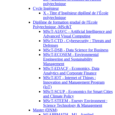
polytechnique
Cycle Ingénieur
X - Titre d’Ingénieur diplômé de l’École
polytechnique
Diplôme de formation gradué de l'Ecole
Polytechnique -MSc&T
MScT-AIAVC - Artificial Intelligence and
Advanced Visual Computing
MScT-CTD - Cybersecurity : Threats and
Defenses
MScT-DSB - Data Science for Business
MScT-ECOSEM - Environmental
Engineering and Sustainability
Management
MScT-EDACF - Economics, Data
Analytics and Corporate Finance
MScT-IOT - Internet of Things :
Innovation and Management Program
(IoT)
MScT-SCUP - Economics for Smart Cities
and Climate Policy
MScT-STEEM - Energy Environment :
Science Technology & Management
Master (DNM)
M1APPMATH - M1 - Applied