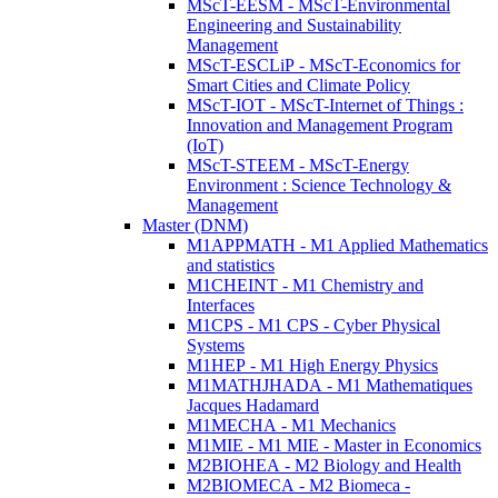
MScT-EESM - MScT-Environmental
Engineering and Sustainability
Management
MScT-ESCLiP - MScT-Economics for
Smart Cities and Climate Policy
MScT-IOT - MScT-Internet of Things :
Innovation and Management Program
(IoT)
MScT-STEEM - MScT-Energy
Environment : Science Technology &
Management
Master (DNM)
M1APPMATH - M1 Applied Mathematics
and statistics
M1CHEINT - M1 Chemistry and
Interfaces
M1CPS - M1 CPS - Cyber Physical
Systems
M1HEP - M1 High Energy Physics
M1MATHJHADA - M1 Mathematiques
Jacques Hadamard
M1MECHA - M1 Mechanics
M1MIE - M1 MIE - Master in Economics
M2BIOHEA - M2 Biology and Health
M2BIOMECA - M2 Biomeca -