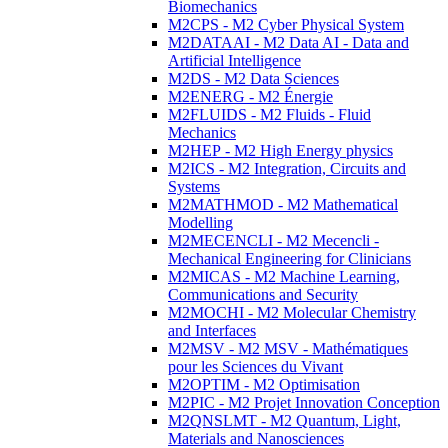
Biomechanics
M2CPS - M2 Cyber Physical System
M2DATAAI - M2 Data AI - Data and
Artificial Intelligence
M2DS - M2 Data Sciences
M2ENERG - M2 Énergie
M2FLUIDS - M2 Fluids - Fluid
Mechanics
M2HEP - M2 High Energy physics
M2ICS - M2 Integration, Circuits and
Systems
M2MATHMOD - M2 Mathematical
Modelling
M2MECENCLI - M2 Mecencli -
Mechanical Engineering for Clinicians
M2MICAS - M2 Machine Learning,
Communications and Security
M2MOCHI - M2 Molecular Chemistry
and Interfaces
M2MSV - M2 MSV - Mathématiques
pour les Sciences du Vivant
M2OPTIM - M2 Optimisation
M2PIC - M2 Projet Innovation Conception
M2QNSLMT - M2 Quantum, Light,
Materials and Nanosciences