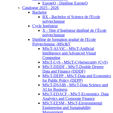
EuroteQ - Diplôme EuroteQ
Catalogue 2025 - 2026
Bachelor
BX - Bachelor of Science de l'Ecole
polytechnique
Cycle Ingénieur
X - Titre d’Ingénieur diplômé de l’École
polytechnique
Diplôme de formation gradué de l'Ecole
Polytechnique -MSc&T
MScT-AI-ViC - MScT-Artificial
Intelligence and Advanced Visual
Computing
MScT-CyS - MScT-Cybersecurity (CyS)
MScT-DDDF - MScT-Double Degree
Data and Finance (DDDF)
MScT-DEPP - MScT-Data and Economics
for Public Policy (DEPP)
MScT-DSAIB - MScT-Data Science and
AI for Business
MScT-EDACF - MScT-Economics, Data
Analytics and Corporate Finance
MScT-EESM - MScT-Environmental
Engineering and Sustainability
Management