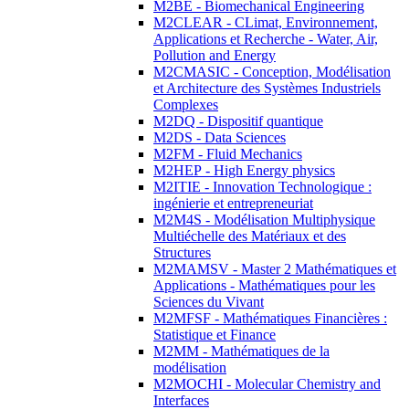
M2BE - Biomechanical Engineering
M2CLEAR - CLimat, Environnement,
Applications et Recherche - Water, Air,
Pollution and Energy
M2CMASIC - Conception, Modélisation
et Architecture des Systèmes Industriels
Complexes
M2DQ - Dispositif quantique
M2DS - Data Sciences
M2FM - Fluid Mechanics
M2HEP - High Energy physics
M2ITIE - Innovation Technologique :
ingénierie et entrepreneuriat
M2M4S - Modélisation Multiphysique
Multiéchelle des Matériaux et des
Structures
M2MAMSV - Master 2 Mathématiques et
Applications - Mathématiques pour les
Sciences du Vivant
M2MFSF - Mathématiques Financières :
Statistique et Finance
M2MM - Mathématiques de la
modélisation
M2MOCHI - Molecular Chemistry and
Interfaces