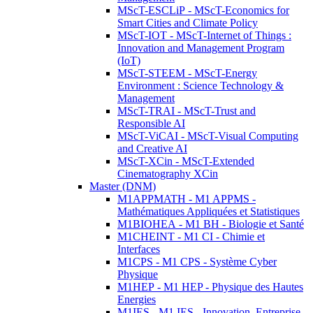
MScT-ESCLiP - MScT-Economics for
Smart Cities and Climate Policy
MScT-IOT - MScT-Internet of Things :
Innovation and Management Program
(IoT)
MScT-STEEM - MScT-Energy
Environment : Science Technology &
Management
MScT-TRAI - MScT-Trust and
Responsible AI
MScT-ViCAI - MScT-Visual Computing
and Creative AI
MScT-XCin - MScT-Extended
Cinematography XCin
Master (DNM)
M1APPMATH - M1 APPMS -
Mathématiques Appliquées et Statistiques
M1BIOHEA - M1 BH - Biologie et Santé
M1CHEINT - M1 CI - Chimie et
Interfaces
M1CPS - M1 CPS - Système Cyber
Physique
M1HEP - M1 HEP - Physique des Hautes
Energies
M1IES - M1 IES - Innovation, Entreprise