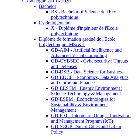
Catalogue 2019 - 2020
Bachelor
BS - Bachelor of Science de l'Ecole
polytechnique
Cycle Ingénieur
X - Diplôme d'ingénieur de l'Ecole
polytechnique
Diplôme de formation gradué de l'Ecole
Polytechnique -MSc&T
GD-AIM - Artificial Intelligence and
Advanced Visual Computing
GD-CYBSEC - Cybersecurity : Threats
and Defenses
GD-DSB - Data Science for Business
GD-EDCF - Economics, Data Analytics
and Corporate Finance
GD-EESTM - Energy Environment :
Science Technology & Management
GD-ESEM - Ecotechnologies for
Sustainability & Environment
Management
GD-IOT - Internet of Things : Innovation
and Management Program (IoT)
GD-SCUP - Smart Cities and Urban
Policy