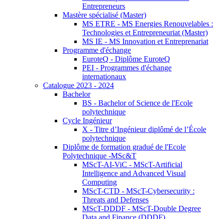
Entrepreneurs
Mastère spécialisé (Master)
MS ETRE - MS Energies Renouvelables :
Technologies et Entrepreneuriat (Master)
MS IE - MS Innovation et Entreprenariat
Programme d'échange
EuroteQ - Diplôme EuroteQ
PEI - Programmes d'échange
internationaux
Catalogue 2023 - 2024
Bachelor
BS - Bachelor of Science de l'Ecole
polytechnique
Cycle Ingénieur
X - Titre d’Ingénieur diplômé de l’École
polytechnique
Diplôme de formation gradué de l'Ecole
Polytechnique -MSc&T
MScT-AI-ViC - MScT-Artificial
Intelligence and Advanced Visual
Computing
MScT-CTD - MScT-Cybersecurity :
Threats and Defenses
MScT-DDDF - MScT-Double Degree
Data and Finance (DDDF)