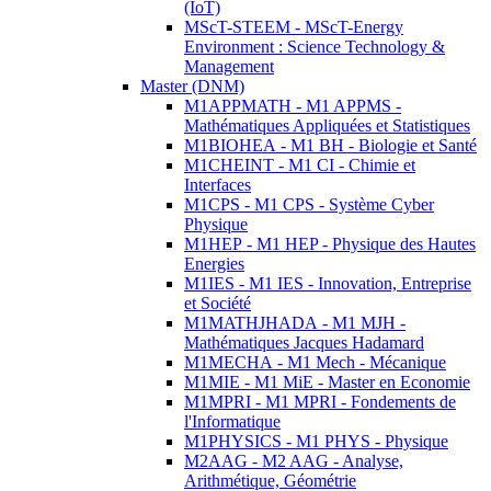
(IoT)
MScT-STEEM - MScT-Energy
Environment : Science Technology &
Management
Master (DNM)
M1APPMATH - M1 APPMS -
Mathématiques Appliquées et Statistiques
M1BIOHEA - M1 BH - Biologie et Santé
M1CHEINT - M1 CI - Chimie et
Interfaces
M1CPS - M1 CPS - Système Cyber
Physique
M1HEP - M1 HEP - Physique des Hautes
Energies
M1IES - M1 IES - Innovation, Entreprise
et Société
M1MATHJHADA - M1 MJH -
Mathématiques Jacques Hadamard
M1MECHA - M1 Mech - Mécanique
M1MIE - M1 MiE - Master en Economie
M1MPRI - M1 MPRI - Fondements de
l'Informatique
M1PHYSICS - M1 PHYS - Physique
M2AAG - M2 AAG - Analyse,
Arithmétique, Géométrie