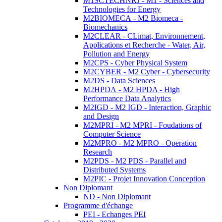
M1SCTECHNRJ - M1 - Sciences and
Technologies for Energy
M2BIOMECA - M2 Biomeca -
Biomechanics
M2CLEAR - CLimat, Environnement,
Applications et Recherche - Water, Air,
Pollution and Energy
M2CPS - Cyber Physical System
M2CYBER - M2 Cyber - Cybersecurity
M2DS - Data Sciences
M2HPDA - M2 HPDA - High
Performance Data Analytics
M2IGD - M2 IGD - Interaction, Graphic
and Design
M2MPRI - M2 MPRI - Foudations of
Computer Science
M2MPRO - M2 MPRO - Operation
Research
M2PDS - M2 PDS - Parallel and
Distributed Systems
M2PIC - Projet Innovation Conception
Non Diplomant
ND - Non Diplomant
Programme d'échange
PEI - Echanges PEI