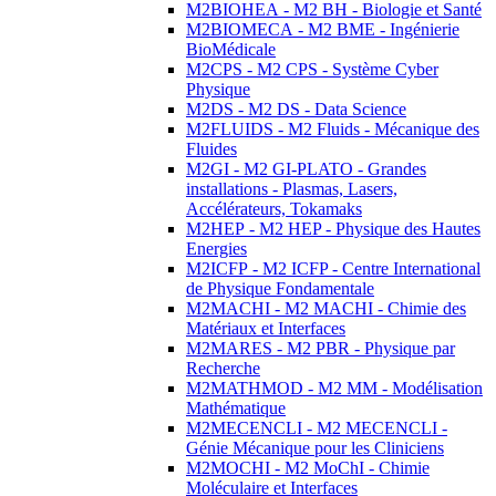
M2BIOHEA - M2 BH - Biologie et Santé
M2BIOMECA - M2 BME - Ingénierie
BioMédicale
M2CPS - M2 CPS - Système Cyber
Physique
M2DS - M2 DS - Data Science
M2FLUIDS - M2 Fluids - Mécanique des
Fluides
M2GI - M2 GI-PLATO - Grandes
installations - Plasmas, Lasers,
Accélérateurs, Tokamaks
M2HEP - M2 HEP - Physique des Hautes
Energies
M2ICFP - M2 ICFP - Centre International
de Physique Fondamentale
M2MACHI - M2 MACHI - Chimie des
Matériaux et Interfaces
M2MARES - M2 PBR - Physique par
Recherche
M2MATHMOD - M2 MM - Modélisation
Mathématique
M2MECENCLI - M2 MECENCLI -
Génie Mécanique pour les Cliniciens
M2MOCHI - M2 MoChI - Chimie
Moléculaire et Interfaces