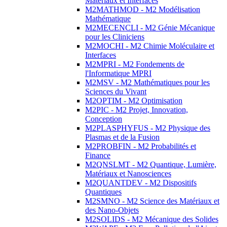
Matériaux et Interfaces
M2MATHMOD - M2 Modélisation
Mathématique
M2MECENCLI - M2 Génie Mécanique
pour les Cliniciens
M2MOCHI - M2 Chimie Moléculaire et
Interfaces
M2MPRI - M2 Fondements de
l'Informatique MPRI
M2MSV - M2 Mathématiques pour les
Sciences du Vivant
M2OPTIM - M2 Optimisation
M2PIC - M2 Projet, Innovation,
Conception
M2PLASPHYFUS - M2 Physique des
Plasmas et de la Fusion
M2PROBFIN - M2 Probabilités et
Finance
M2QNSLMT - M2 Quantique, Lumière,
Matériaux et Nanosciences
M2QUANTDEV - M2 Dispositifs
Quantiques
M2SMNO - M2 Science des Matériaux et
des Nano-Objets
M2SOLIDS - M2 Mécanique des Solides