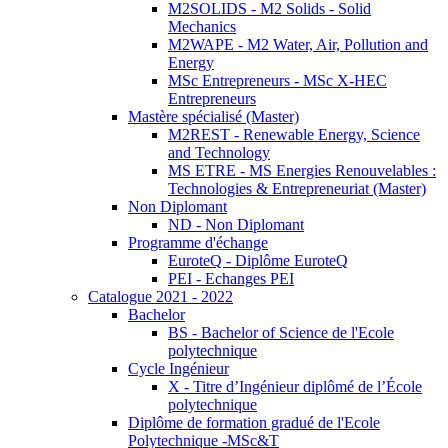
M2SOLIDS - M2 Solids - Solid
Mechanics
M2WAPE - M2 Water, Air, Pollution and
Energy
MSc Entrepreneurs - MSc X-HEC
Entrepreneurs
Mastère spécialisé (Master)
M2REST - Renewable Energy, Science
and Technology
MS ETRE - MS Energies Renouvelables :
Technologies & Entrepreneuriat (Master)
Non Diplomant
ND - Non Diplomant
Programme d'échange
EuroteQ - Diplôme EuroteQ
PEI - Echanges PEI
Catalogue 2021 - 2022
Bachelor
BS - Bachelor of Science de l'Ecole
polytechnique
Cycle Ingénieur
X - Titre d’Ingénieur diplômé de l’École
polytechnique
Diplôme de formation gradué de l'Ecole
Polytechnique -MSc&T