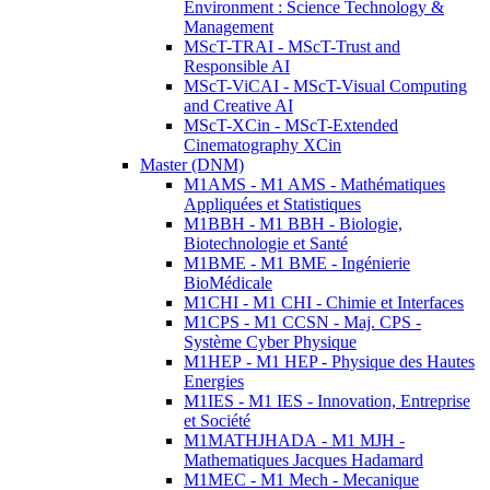
Environment : Science Technology &
Management
MScT-TRAI - MScT-Trust and
Responsible AI
MScT-ViCAI - MScT-Visual Computing
and Creative AI
MScT-XCin - MScT-Extended
Cinematography XCin
Master (DNM)
M1AMS - M1 AMS - Mathématiques
Appliquées et Statistiques
M1BBH - M1 BBH - Biologie,
Biotechnologie et Santé
M1BME - M1 BME - Ingénierie
BioMédicale
M1CHI - M1 CHI - Chimie et Interfaces
M1CPS - M1 CCSN - Maj. CPS -
Système Cyber Physique
M1HEP - M1 HEP - Physique des Hautes
Energies
M1IES - M1 IES - Innovation, Entreprise
et Société
M1MATHJHADA - M1 MJH -
Mathematiques Jacques Hadamard
M1MEC - M1 Mech - Mecanique