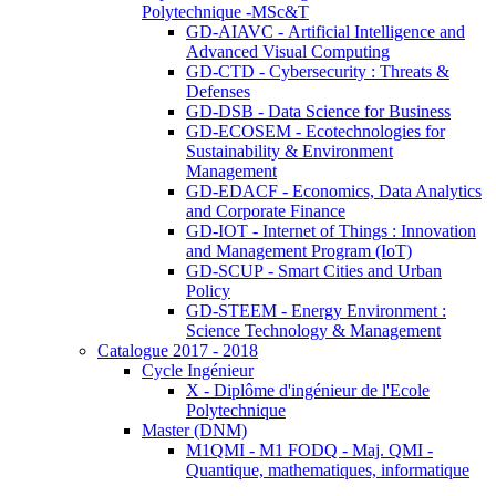
Polytechnique -MSc&T
GD-AIAVC - Artificial Intelligence and
Advanced Visual Computing
GD-CTD - Cybersecurity : Threats &
Defenses
GD-DSB - Data Science for Business
GD-ECOSEM - Ecotechnologies for
Sustainability & Environment
Management
GD-EDACF - Economics, Data Analytics
and Corporate Finance
GD-IOT - Internet of Things : Innovation
and Management Program (IoT)
GD-SCUP - Smart Cities and Urban
Policy
GD-STEEM - Energy Environment :
Science Technology & Management
Catalogue 2017 - 2018
Cycle Ingénieur
X - Diplôme d'ingénieur de l'Ecole
Polytechnique
Master (DNM)
M1QMI - M1 FODQ - Maj. QMI -
Quantique, mathematiques, informatique