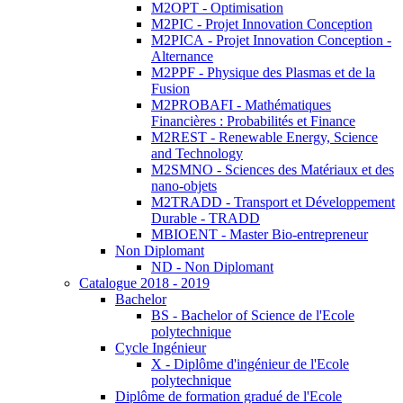
M2OPT - Optimisation
M2PIC - Projet Innovation Conception
M2PICA - Projet Innovation Conception -
Alternance
M2PPF - Physique des Plasmas et de la
Fusion
M2PROBAFI - Mathématiques
Financières : Probabilités et Finance
M2REST - Renewable Energy, Science
and Technology
M2SMNO - Sciences des Matériaux et des
nano-objets
M2TRADD - Transport et Développement
Durable - TRADD
MBIOENT - Master Bio-entrepreneur
Non Diplomant
ND - Non Diplomant
Catalogue 2018 - 2019
Bachelor
BS - Bachelor of Science de l'Ecole
polytechnique
Cycle Ingénieur
X - Diplôme d'ingénieur de l'Ecole
polytechnique
Diplôme de formation gradué de l'Ecole