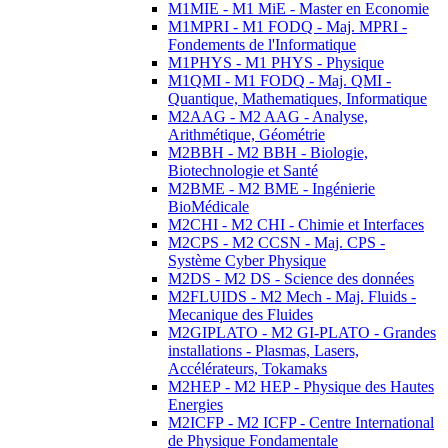
M1MIE - M1 MiE - Master en Economie
M1MPRI - M1 FODQ - Maj. MPRI -
Fondements de l'Informatique
M1PHYS - M1 PHYS - Physique
M1QMI - M1 FODQ - Maj. QMI -
Quantique, Mathematiques, Informatique
M2AAG - M2 AAG - Analyse,
Arithmétique, Géométrie
M2BBH - M2 BBH - Biologie,
Biotechnologie et Santé
M2BME - M2 BME - Ingénierie
BioMédicale
M2CHI - M2 CHI - Chimie et Interfaces
M2CPS - M2 CCSN - Maj. CPS -
Système Cyber Physique
M2DS - M2 DS - Science des données
M2FLUIDS - M2 Mech - Maj. Fluids -
Mecanique des Fluides
M2GIPLATO - M2 GI-PLATO - Grandes
installations - Plasmas, Lasers,
Accélérateurs, Tokamaks
M2HEP - M2 HEP - Physique des Hautes
Energies
M2ICFP - M2 ICFP - Centre International
de Physique Fondamentale