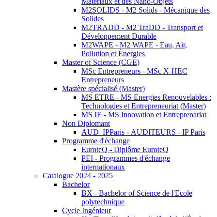
Matériaux et des Nano-Objets
M2SOLIDS - M2 Solids - Mécanique des
Solides
M2TRADD - M2 TraDD - Transport et
Développement Durable
M2WAPE - M2 WAPE - Eau, Air,
Pollution et Énergies
Master of Science (CGE)
MSc Entrepreneurs - MSc X-HEC
Entrepreneurs
Mastère spécialisé (Master)
MS ETRE - MS Energies Renouvelables :
Technologies et Entrepreneuriat (Master)
MS IE - MS Innovation et Entreprenariat
Non Diplomant
AUD_IPParis - AUDITEURS - IP Paris
Programme d'échange
EuroteQ - Diplôme EuroteQ
PEI - Programmes d'échange
internationaux
Catalogue 2024 - 2025
Bachelor
BX - Bachelor of Science de l'Ecole
polytechnique
Cycle Ingénieur