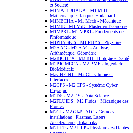
et Société
M1MATHJHADA - M1 MJH -
Mathématiques Jacques Hadamard
M1MECHA - M1 Mech - Mécanique
M1MIE - M1 MiE - Master en Economie
M1MPRI - M1 MPRI - Fondements de
l'Informatique
M1PHYSICS - M1 PHYS - Physique
M2AAG - M2 AAG - Analyse,
Arithmétique, Géométrie
M2BIOHEA - M2 BH - Biologie et Santé
M2BIOMECA - M2 BME - Ingénierie
BioMédicale
M2CHEINT - M2 CI - Chimie et
Interfaces
M2CPS - M2 CPS - Système Cyber
Physique
M2DS - M2 DS - Data Science
M2FLUIDS - M2 Fluids - Mécanique des
Fluides
M2GI - M2 GI-PLATO - Grandes
installations - Plasmas, Lasers,
Accélérateurs, Tokamaks
M2HEP - M2 HEP - Physique des Hautes