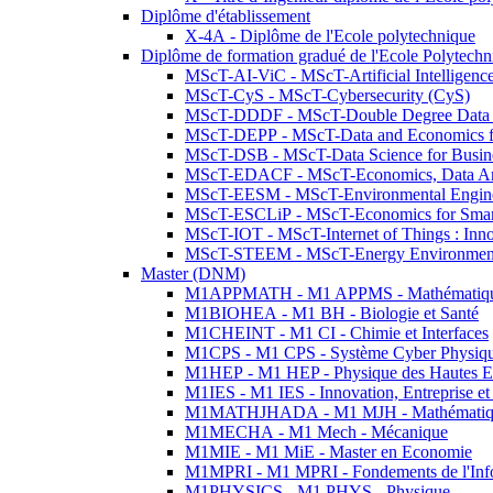
Diplôme d'établissement
X-4A - Diplôme de l'Ecole polytechnique
Diplôme de formation gradué de l'Ecole Polytec
MScT-AI-ViC - MScT-Artificial Intelligen
MScT-CyS - MScT-Cybersecurity (CyS)
MScT-DDDF - MScT-Double Degree Data 
MScT-DEPP - MScT-Data and Economics fo
MScT-DSB - MScT-Data Science for Busin
MScT-EDACF - MScT-Economics, Data Anal
MScT-EESM - MScT-Environmental Enginee
MScT-ESCLiP - MScT-Economics for Smart 
MScT-IOT - MScT-Internet of Things : Inn
MScT-STEEM - MScT-Energy Environment 
Master (DNM)
M1APPMATH - M1 APPMS - Mathématiques A
M1BIOHEA - M1 BH - Biologie et Santé
M1CHEINT - M1 CI - Chimie et Interfaces
M1CPS - M1 CPS - Système Cyber Physiq
M1HEP - M1 HEP - Physique des Hautes E
M1IES - M1 IES - Innovation, Entreprise et
M1MATHJHADA - M1 MJH - Mathématiqu
M1MECHA - M1 Mech - Mécanique
M1MIE - M1 MiE - Master en Economie
M1MPRI - M1 MPRI - Fondements de l'Inf
M1PHYSICS - M1 PHYS - Physique