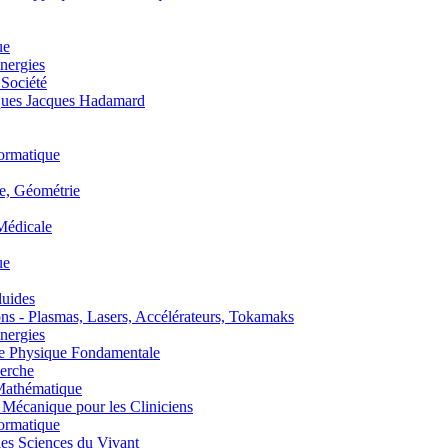
ue
nergies
 Société
es Jacques Hadamard
ormatique
, Géométrie
édicale
ue
uides
s - Plasmas, Lasers, Accélérateurs, Tokamaks
nergies
de Physique Fondamentale
erche
athématique
anique pour les Cliniciens
ormatique
s Sciences du Vivant