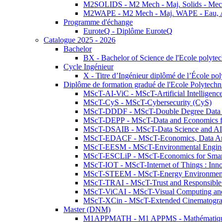
M2SOLIDS - M2 Mech - Maj. Solids - Meca
M2WAPE - M2 Mech - Maj. WAPE - Eau, Air
Programme d'échange
EuroteQ - Diplôme EuroteQ
Catalogue 2025 - 2026
Bachelor
BX - Bachelor of Science de l'Ecole polyte
Cycle Ingénieur
X - Titre d’Ingénieur diplômé de l’École po
Diplôme de formation gradué de l'Ecole Polytec
MScT-AI-ViC - MScT-Artificial Intelligen
MScT-CyS - MScT-Cybersecurity (CyS)
MScT-DDDF - MScT-Double Degree Data 
MScT-DEPP - MScT-Data and Economics fo
MScT-DSAIB - MScT-Data Science and AI 
MScT-EDACF - MScT-Economics, Data Anal
MScT-EESM - MScT-Environmental Enginee
MScT-ESCLiP - MScT-Economics for Smart 
MScT-IOT - MScT-Internet of Things : Inn
MScT-STEEM - MScT-Energy Environment 
MScT-TRAI - MScT-Trust and Responsible
MScT-ViCAI - MScT-Visual Computing and
MScT-XCin - MScT-Extended Cinematogr
Master (DNM)
M1APPMATH - M1 APPMS - Mathématiques A