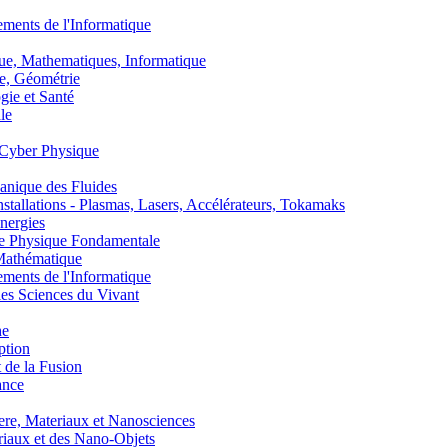
nts de l'Informatique
, Mathematiques, Informatique
, Géométrie
ie et Santé
le
Cyber Physique
nique des Fluides
lations - Plasmas, Lasers, Accélérateurs, Tokamaks
nergies
de Physique Fondamentale
athématique
nts de l'Informatique
s Sciences du Vivant
he
ption
 de la Fusion
ance
, Materiaux et Nanosciences
aux et des Nano-Objets