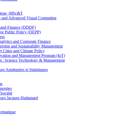
hnique -MSc&T
ce and Advanced Visual Computing
and Finance (DDDF)
r Public Policy (DEPP)
ess
ytics and Corporate Finance
ring and Sustainability Management
Cities and Climate Policy
ovation and Management Program (IoT)
: Science Technology & Management
ppliquées et Statistiques
ue
nergies
 Société
es Jacques Hadamard
ormatique