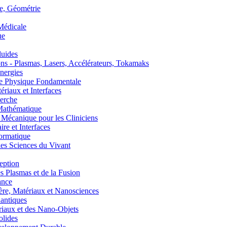
, Géométrie
édicale
ue
uides
s - Plasmas, Lasers, Accélérateurs, Tokamaks
nergies
de Physique Fondamentale
aux et Interfaces
erche
athématique
anique pour les Cliniciens
 et Interfaces
ormatique
s Sciences du Vivant
eption
lasmas et de la Fusion
ance
, Matériaux et Nanosciences
ntiques
aux et des Nano-Objets
lides