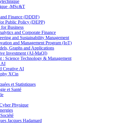
lytechnique
hnique -MSc&T
and Finance (DDDF)
r Public Policy (DEPP)
for Business
ytics and Corporate Finance
ring and Sustainability Management
ovation and Management Program (IoT)
ls, Graphs and Applications
ive Investment (AI-MaQI)
: Science Technology & Management
 AI
 Creative AI
aphy XCin
es et Statistiques
ie et Santé
le
Cyber Physique
nergies
 Société
es Jacques Hadamard