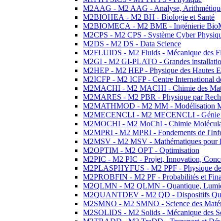
M2AAG - M2 AAG - Analyse, Arithmétique
M2BIOHEA - M2 BH - Biologie et Santé
M2BIOMECA - M2 BME - Ingénierie BioM
M2CPS - M2 CPS - Système Cyber Physiq
M2DS - M2 DS - Data Science
M2FLUIDS - M2 Fluids - Mécanique des Fl
M2GI - M2 GI-PLATO - Grandes installation
M2HEP - M2 HEP - Physique des Hautes E
M2ICFP - M2 ICFP - Centre International 
M2MACHI - M2 MACHI - Chimie des Matéri
M2MARES - M2 PBR - Physique par Rech
M2MATHMOD - M2 MM - Modélisation M
M2MECENCLI - M2 MECENCLI - Génie Méc
M2MOCHI - M2 MoChI - Chimie Moléculaire
M2MPRI - M2 MPRI - Fondements de l'Inf
M2MSV - M2 MSV - Mathématiques pour le
M2OPTIM - M2 OPT - Optimisation
M2PIC - M2 PIC - Projet, Innovation, Conc
M2PLASPHYFUS - M2 PPF - Physique des P
M2PROBFIN - M2 PF - Probabilités et Fin
M2QLMN - M2 QLMN - Quantique, Lumière
M2QUANTDEV - M2 QD - Dispositifs Qua
M2SMNO - M2 SMNO - Science des Matéri
M2SOLIDS - M2 Solids - Mécanique des So