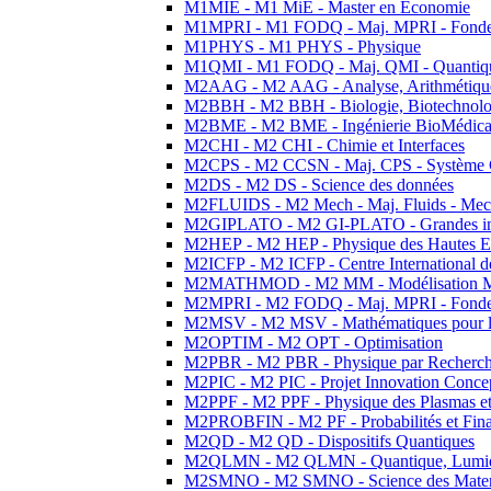
M1MIE - M1 MiE - Master en Economie
M1MPRI - M1 FODQ - Maj. MPRI - Fondeme
M1PHYS - M1 PHYS - Physique
M1QMI - M1 FODQ - Maj. QMI - Quantique
M2AAG - M2 AAG - Analyse, Arithmétique
M2BBH - M2 BBH - Biologie, Biotechnolog
M2BME - M2 BME - Ingénierie BioMédica
M2CHI - M2 CHI - Chimie et Interfaces
M2CPS - M2 CCSN - Maj. CPS - Système 
M2DS - M2 DS - Science des données
M2FLUIDS - M2 Mech - Maj. Fluids - Meca
M2GIPLATO - M2 GI-PLATO - Grandes instal
M2HEP - M2 HEP - Physique des Hautes E
M2ICFP - M2 ICFP - Centre International 
M2MATHMOD - M2 MM - Modélisation M
M2MPRI - M2 FODQ - Maj. MPRI - Fondeme
M2MSV - M2 MSV - Mathématiques pour le
M2OPTIM - M2 OPT - Optimisation
M2PBR - M2 PBR - Physique par Recherc
M2PIC - M2 PIC - Projet Innovation Conce
M2PPF - M2 PPF - Physique des Plasmas et
M2PROBFIN - M2 PF - Probabilités et Fin
M2QD - M2 QD - Dispositifs Quantiques
M2QLMN - M2 QLMN - Quantique, Lumiere
M2SMNO - M2 SMNO - Science des Materi