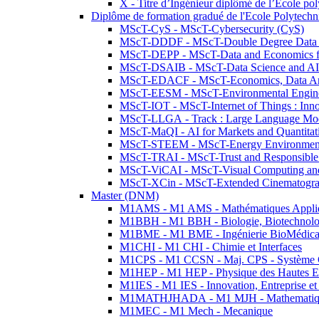
X - Titre d’Ingénieur diplômé de l’École po
Diplôme de formation gradué de l'Ecole Polytec
MScT-CyS - MScT-Cybersecurity (CyS)
MScT-DDDF - MScT-Double Degree Data 
MScT-DEPP - MScT-Data and Economics fo
MScT-DSAIB - MScT-Data Science and AI 
MScT-EDACF - MScT-Economics, Data Anal
MScT-EESM - MScT-Environmental Enginee
MScT-IOT - MScT-Internet of Things : Inn
MScT-LLGA - Track : Large Language Mode
MScT-MaQI - AI for Markets and Quantitat
MScT-STEEM - MScT-Energy Environment 
MScT-TRAI - MScT-Trust and Responsible
MScT-ViCAI - MScT-Visual Computing and
MScT-XCin - MScT-Extended Cinematogr
Master (DNM)
M1AMS - M1 AMS - Mathématiques Appliqué
M1BBH - M1 BBH - Biologie, Biotechnolog
M1BME - M1 BME - Ingénierie BioMédica
M1CHI - M1 CHI - Chimie et Interfaces
M1CPS - M1 CCSN - Maj. CPS - Système 
M1HEP - M1 HEP - Physique des Hautes E
M1IES - M1 IES - Innovation, Entreprise et
M1MATHJHADA - M1 MJH - Mathematiqu
M1MEC - M1 Mech - Mecanique