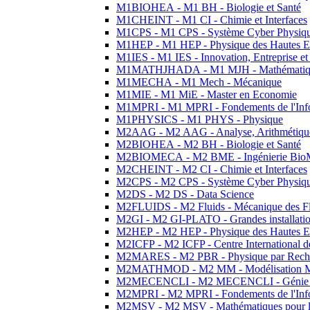
M1BIOHEA - M1 BH - Biologie et Santé
M1CHEINT - M1 CI - Chimie et Interfaces
M1CPS - M1 CPS - Système Cyber Physiq
M1HEP - M1 HEP - Physique des Hautes E
M1IES - M1 IES - Innovation, Entreprise et
M1MATHJHADA - M1 MJH - Mathématiqu
M1MECHA - M1 Mech - Mécanique
M1MIE - M1 MiE - Master en Economie
M1MPRI - M1 MPRI - Fondements de l'Inf
M1PHYSICS - M1 PHYS - Physique
M2AAG - M2 AAG - Analyse, Arithmétique
M2BIOHEA - M2 BH - Biologie et Santé
M2BIOMECA - M2 BME - Ingénierie BioM
M2CHEINT - M2 CI - Chimie et Interfaces
M2CPS - M2 CPS - Système Cyber Physiq
M2DS - M2 DS - Data Science
M2FLUIDS - M2 Fluids - Mécanique des Fl
M2GI - M2 GI-PLATO - Grandes installation
M2HEP - M2 HEP - Physique des Hautes E
M2ICFP - M2 ICFP - Centre International 
M2MARES - M2 PBR - Physique par Rech
M2MATHMOD - M2 MM - Modélisation M
M2MECENCLI - M2 MECENCLI - Génie Méc
M2MPRI - M2 MPRI - Fondements de l'Inf
M2MSV - M2 MSV - Mathématiques pour le