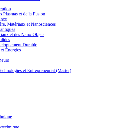
eption
lasmas et de la Fusion
ance
, Matériaux et Nanosciences
ntiques
aux et des Nano-Objets
lides
eloppement Durable
et Énergies
neurs
hnologies et Entrepreneuriat (Master)
chnique
lytechnique