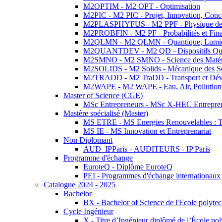
M2OPTIM - M2 OPT - Optimisation
M2PIC - M2 PIC - Projet, Innovation, Conc
M2PLASPHYFUS - M2 PPF - Physique des P
M2PROBFIN - M2 PF - Probabilités et Fin
M2QLMN - M2 QLMN - Quantique, Lumière
M2QUANTDEV - M2 QD - Dispositifs Qua
M2SMNO - M2 SMNO - Science des Matéri
M2SOLIDS - M2 Solids - Mécanique des So
M2TRADD - M2 TraDD - Transport et Dév
M2WAPE - M2 WAPE - Eau, Air, Pollution 
Master of Science (CGE)
MSc Entrepreneurs - MSc X-HEC Entrepre
Mastère spécialisé (Master)
MS ETRE - MS Energies Renouvelables : Tec
MS IE - MS Innovation et Entreprenariat
Non Diplomant
AUD_IPParis - AUDITEURS - IP Paris
Programme d'échange
EuroteQ - Diplôme EuroteQ
PEI - Programmes d'échange internationaux
Catalogue 2024 - 2025
Bachelor
BX - Bachelor of Science de l'Ecole polyte
Cycle Ingénieur
X - Titre d’Ingénieur diplômé de l’École po