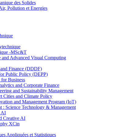
nique des Solides
, Pollution et Energies
chnique
lytechnique
hnique -MSc&T
ce and Advanced Visual Computing
and Finance (DDDF)
r Public Policy (DEPP)
for Business
ytics and Corporate Finance
ring and Sustainability Management
Cities and Climate Policy
ovation and Management Program (IoT)
: Science Technology & Management
 AI
 Creative AI
aphy XCin
ppliquées et Statistiques