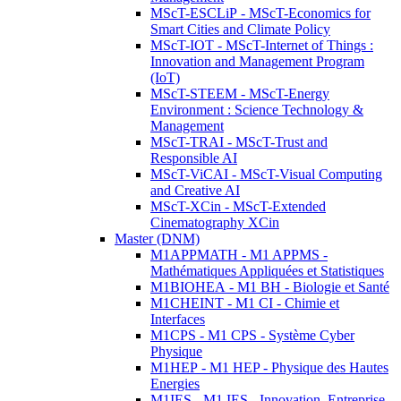
MScT-ESCLiP - MScT-Economics for
Smart Cities and Climate Policy
MScT-IOT - MScT-Internet of Things :
Innovation and Management Program
(IoT)
MScT-STEEM - MScT-Energy
Environment : Science Technology &
Management
MScT-TRAI - MScT-Trust and
Responsible AI
MScT-ViCAI - MScT-Visual Computing
and Creative AI
MScT-XCin - MScT-Extended
Cinematography XCin
Master (DNM)
M1APPMATH - M1 APPMS -
Mathématiques Appliquées et Statistiques
M1BIOHEA - M1 BH - Biologie et Santé
M1CHEINT - M1 CI - Chimie et
Interfaces
M1CPS - M1 CPS - Système Cyber
Physique
M1HEP - M1 HEP - Physique des Hautes
Energies
M1IES - M1 IES - Innovation, Entreprise