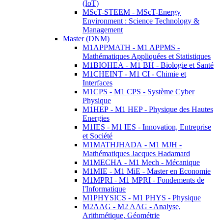
(IoT)
MScT-STEEM - MScT-Energy
Environment : Science Technology &
Management
Master (DNM)
M1APPMATH - M1 APPMS -
Mathématiques Appliquées et Statistiques
M1BIOHEA - M1 BH - Biologie et Santé
M1CHEINT - M1 CI - Chimie et
Interfaces
M1CPS - M1 CPS - Système Cyber
Physique
M1HEP - M1 HEP - Physique des Hautes
Energies
M1IES - M1 IES - Innovation, Entreprise
et Société
M1MATHJHADA - M1 MJH -
Mathématiques Jacques Hadamard
M1MECHA - M1 Mech - Mécanique
M1MIE - M1 MiE - Master en Economie
M1MPRI - M1 MPRI - Fondements de
l'Informatique
M1PHYSICS - M1 PHYS - Physique
M2AAG - M2 AAG - Analyse,
Arithmétique, Géométrie