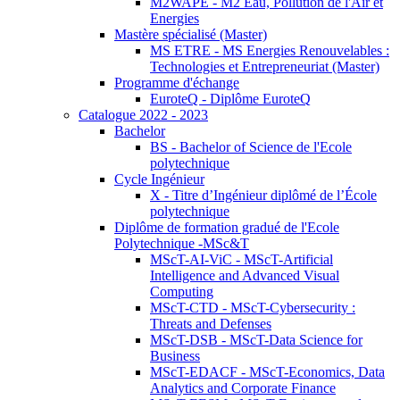
M2WAPE - M2 Eau, Pollution de l'Air et
Energies
Mastère spécialisé (Master)
MS ETRE - MS Energies Renouvelables :
Technologies et Entrepreneuriat (Master)
Programme d'échange
EuroteQ - Diplôme EuroteQ
Catalogue 2022 - 2023
Bachelor
BS - Bachelor of Science de l'Ecole
polytechnique
Cycle Ingénieur
X - Titre d’Ingénieur diplômé de l’École
polytechnique
Diplôme de formation gradué de l'Ecole
Polytechnique -MSc&T
MScT-AI-ViC - MScT-Artificial
Intelligence and Advanced Visual
Computing
MScT-CTD - MScT-Cybersecurity :
Threats and Defenses
MScT-DSB - MScT-Data Science for
Business
MScT-EDACF - MScT-Economics, Data
Analytics and Corporate Finance