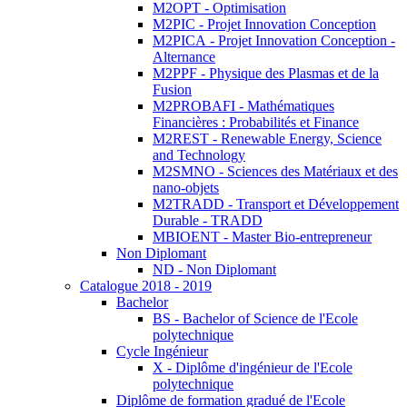
M2OPT - Optimisation
M2PIC - Projet Innovation Conception
M2PICA - Projet Innovation Conception -
Alternance
M2PPF - Physique des Plasmas et de la
Fusion
M2PROBAFI - Mathématiques
Financières : Probabilités et Finance
M2REST - Renewable Energy, Science
and Technology
M2SMNO - Sciences des Matériaux et des
nano-objets
M2TRADD - Transport et Développement
Durable - TRADD
MBIOENT - Master Bio-entrepreneur
Non Diplomant
ND - Non Diplomant
Catalogue 2018 - 2019
Bachelor
BS - Bachelor of Science de l'Ecole
polytechnique
Cycle Ingénieur
X - Diplôme d'ingénieur de l'Ecole
polytechnique
Diplôme de formation gradué de l'Ecole