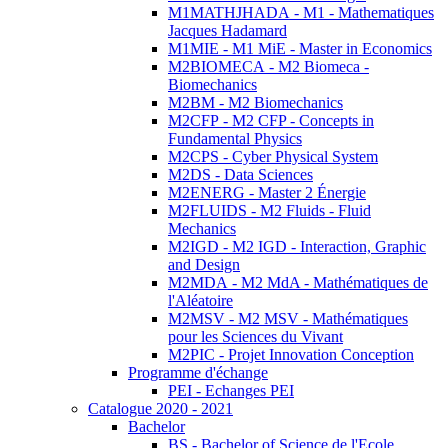
M1MATHJHADA - M1 - Mathematiques
Jacques Hadamard
M1MIE - M1 MiE - Master in Economics
M2BIOMECA - M2 Biomeca -
Biomechanics
M2BM - M2 Biomechanics
M2CFP - M2 CFP - Concepts in
Fundamental Physics
M2CPS - Cyber Physical System
M2DS - Data Sciences
M2ENERG - Master 2 Énergie
M2FLUIDS - M2 Fluids - Fluid
Mechanics
M2IGD - M2 IGD - Interaction, Graphic
and Design
M2MDA - M2 MdA - Mathématiques de
l'Aléatoire
M2MSV - M2 MSV - Mathématiques
pour les Sciences du Vivant
M2PIC - Projet Innovation Conception
Programme d'échange
PEI - Echanges PEI
Catalogue 2020 - 2021
Bachelor
BS - Bachelor of Science de l'Ecole