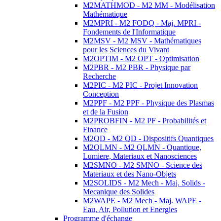
M2MATHMOD - M2 MM - Modélisation
Mathématique
M2MPRI - M2 FODQ - Maj. MPRI -
Fondements de l'Informatique
M2MSV - M2 MSV - Mathématiques
pour les Sciences du Vivant
M2OPTIM - M2 OPT - Optimisation
M2PBR - M2 PBR - Physique par
Recherche
M2PIC - M2 PIC - Projet Innovation
Conception
M2PPF - M2 PPF - Physique des Plasmas
et de la Fusion
M2PROBFIN - M2 PF - Probabilités et
Finance
M2QD - M2 QD - Dispositifs Quantiques
M2QLMN - M2 QLMN - Quantique,
Lumiere, Materiaux et Nanosciences
M2SMNO - M2 SMNO - Science des
Materiaux et des Nano-Objets
M2SOLIDS - M2 Mech - Maj. Solids -
Mecanique des Solides
M2WAPE - M2 Mech - Maj. WAPE -
Eau, Air, Pollution et Energies
Programme d'échange