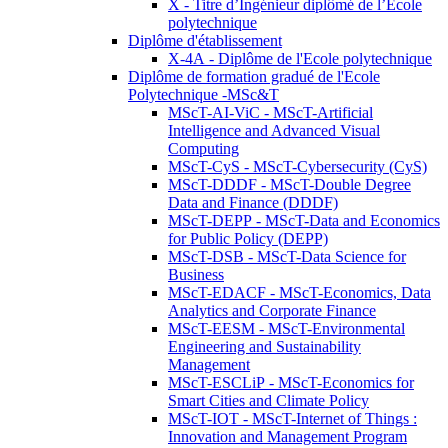
X - Titre d’Ingénieur diplômé de l’École
polytechnique
Diplôme d'établissement
X-4A - Diplôme de l'Ecole polytechnique
Diplôme de formation gradué de l'Ecole
Polytechnique -MSc&T
MScT-AI-ViC - MScT-Artificial
Intelligence and Advanced Visual
Computing
MScT-CyS - MScT-Cybersecurity (CyS)
MScT-DDDF - MScT-Double Degree
Data and Finance (DDDF)
MScT-DEPP - MScT-Data and Economics
for Public Policy (DEPP)
MScT-DSB - MScT-Data Science for
Business
MScT-EDACF - MScT-Economics, Data
Analytics and Corporate Finance
MScT-EESM - MScT-Environmental
Engineering and Sustainability
Management
MScT-ESCLiP - MScT-Economics for
Smart Cities and Climate Policy
MScT-IOT - MScT-Internet of Things :
Innovation and Management Program