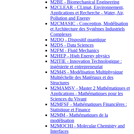
M2BE - Biomechanical Engineering
M2CLEAR - CLimat, Environnement,
Applications et Recherche - Water, Air,
Pollution and Energy
M2CMASIC - Conception, Modélisation
et Architecture des Systèmes Industriels
Complexes
M2DQ - Dispositif quantique
M2DS - Data Sciences
M2FM - Fluid Mechanics
M2HEP - High Energy physics
M2ITIE - Innovation Technologique :
ingénierie et entrepreneuriat
M2M4S - Modélisation Multiphysique
Multiéchelle des Matériaux et des
Structures
M2MAMSV - Master 2 Mathématiques et
Applications - Mathématiques pour les
Sciences du Vivant
M2MFSF - Mathématiques Financières :
Statistique et Finance
M2MM - Mathématiques de la
modélisation
M2MOCHI - Molecular Chemistry and
Interfaces