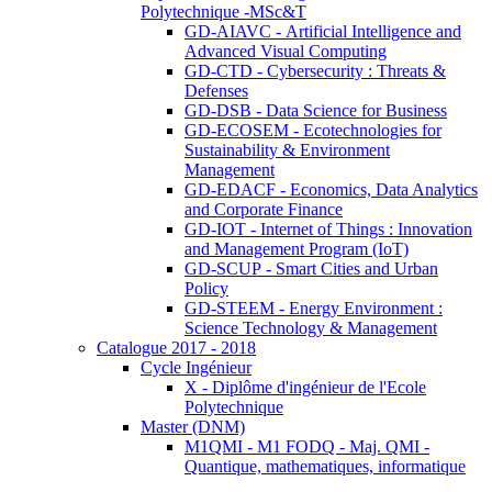
Polytechnique -MSc&T
GD-AIAVC - Artificial Intelligence and
Advanced Visual Computing
GD-CTD - Cybersecurity : Threats &
Defenses
GD-DSB - Data Science for Business
GD-ECOSEM - Ecotechnologies for
Sustainability & Environment
Management
GD-EDACF - Economics, Data Analytics
and Corporate Finance
GD-IOT - Internet of Things : Innovation
and Management Program (IoT)
GD-SCUP - Smart Cities and Urban
Policy
GD-STEEM - Energy Environment :
Science Technology & Management
Catalogue 2017 - 2018
Cycle Ingénieur
X - Diplôme d'ingénieur de l'Ecole
Polytechnique
Master (DNM)
M1QMI - M1 FODQ - Maj. QMI -
Quantique, mathematiques, informatique