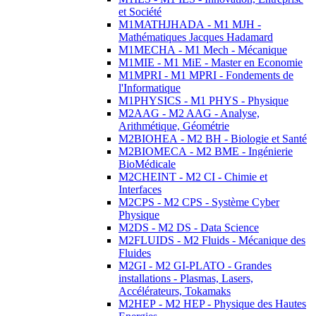
et Société
M1MATHJHADA - M1 MJH -
Mathématiques Jacques Hadamard
M1MECHA - M1 Mech - Mécanique
M1MIE - M1 MiE - Master en Economie
M1MPRI - M1 MPRI - Fondements de
l'Informatique
M1PHYSICS - M1 PHYS - Physique
M2AAG - M2 AAG - Analyse,
Arithmétique, Géométrie
M2BIOHEA - M2 BH - Biologie et Santé
M2BIOMECA - M2 BME - Ingénierie
BioMédicale
M2CHEINT - M2 CI - Chimie et
Interfaces
M2CPS - M2 CPS - Système Cyber
Physique
M2DS - M2 DS - Data Science
M2FLUIDS - M2 Fluids - Mécanique des
Fluides
M2GI - M2 GI-PLATO - Grandes
installations - Plasmas, Lasers,
Accélérateurs, Tokamaks
M2HEP - M2 HEP - Physique des Hautes