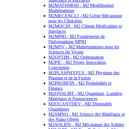
Matériaux et Interfaces
M2MATHMOD - M2 Modélisation
Mathématique
M2MECENCLI - M2 Génie Mécanique
pour les Cliniciens
M2MOCHI - M2 Chimie Moléculaire et
Interfaces
M2MPRI - M2 Fondements de
l'Informatique MPRI
M2MSV - M2 Mathématiques pour les
Sciences du Vivant
M2OPTIM - M2 Optimisation
M2PIC - M2 Projet, Innovation,
Conception
M2PLASPHYFUS - M2 Physique des
Plasmas et de la Fusion
M2PROBFIN - M2 Probabilités et
Finance
M2QNSLMT - M2 Quantique, Lumière,
Matériaux et Nanosciences
M2QUANTDEV - M2 Dispositifs
Quantiques
M2SMNO - M2 Science des Matériaux et
des Nano-Objets
M2SOLIDS - M2 Mécanique des Solides