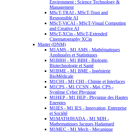
Environment : Science Technology &
Management
MScT-TRAI - MScT-Trust and
Responsible AI
MScT-ViCAI - MScT-Visual Computing
and Creative AI
MScT-XCin - MScT-Extended
Cinematography XCin
Master (DNM)
M1AMS - M1 AMS - Mathématiques
Appliquées et Statistiques
M1BBH - M1 BBH - Biologie,
Biotechnologie et Santé
M1BME - M1 BME - Ingénierie
BioMédicale
M1CHI - M1 CHI - Chimie et Interfaces
M1CPS - M1 CCSN - Maj. CPS -
Système Cyber Physique
M1HEP - M1 HEP - Physique des Hautes
Energies
M1IES - M1 IES - Innovation, Entreprise
et Société
M1MATHJHADA - M1 MJH -
Mathematiques Jacques Hadamard
M1MEC - M1 Mech - Mecanique