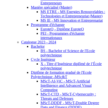
Entrepreneurs
Mastère spécialisé (Master)
MS ETRE - MS Energies Renouvelables :
Technologies et Entrepreneuriat (Master)
MS IE - MS Innovation et Entreprenariat
Programme d'échange
EuroteQ - Diplôme EuroteQ
PEI - Programmes d'échange
internationaux
Catalogue 2023 - 2024
Bachelor
BS - Bachelor of Science de l'Ecole
polytechnique
Cycle Ingénieur
X - Titre d’Ingénieur diplômé de l’École
polytechnique
Diplôme de formation gradué de l'Ecole
Polytechnique -MSc&T
MScT-AI-ViC - MScT-Artificial
Intelligence and Advanced Visual
Computing
MScT-CTD - MScT-Cybersecurity :
Threats and Defenses
MScT-DDDF - MScT-Double Degree
Data and Finance (DDDF)