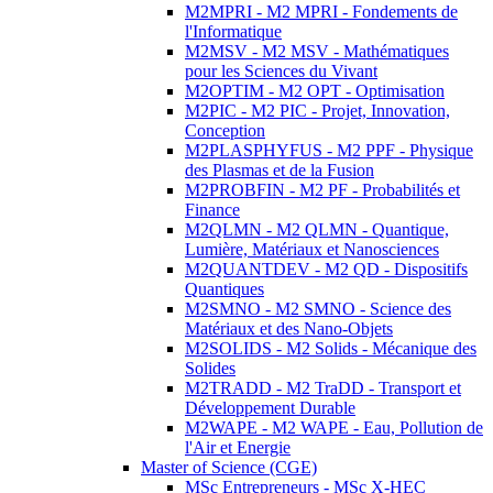
M2MPRI - M2 MPRI - Fondements de
l'Informatique
M2MSV - M2 MSV - Mathématiques
pour les Sciences du Vivant
M2OPTIM - M2 OPT - Optimisation
M2PIC - M2 PIC - Projet, Innovation,
Conception
M2PLASPHYFUS - M2 PPF - Physique
des Plasmas et de la Fusion
M2PROBFIN - M2 PF - Probabilités et
Finance
M2QLMN - M2 QLMN - Quantique,
Lumière, Matériaux et Nanosciences
M2QUANTDEV - M2 QD - Dispositifs
Quantiques
M2SMNO - M2 SMNO - Science des
Matériaux et des Nano-Objets
M2SOLIDS - M2 Solids - Mécanique des
Solides
M2TRADD - M2 TraDD - Transport et
Développement Durable
M2WAPE - M2 WAPE - Eau, Pollution de
l'Air et Energie
Master of Science (CGE)
MSc Entrepreneurs - MSc X-HEC