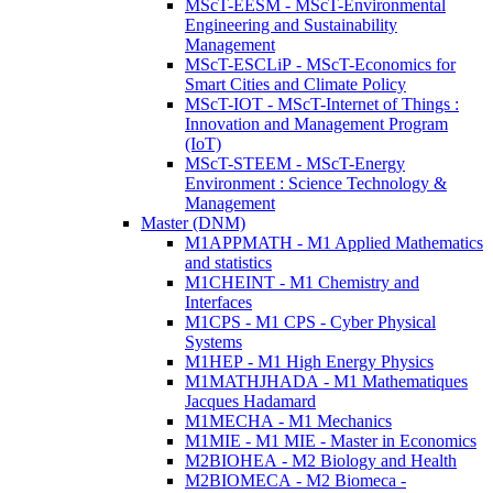
MScT-EESM - MScT-Environmental
Engineering and Sustainability
Management
MScT-ESCLiP - MScT-Economics for
Smart Cities and Climate Policy
MScT-IOT - MScT-Internet of Things :
Innovation and Management Program
(IoT)
MScT-STEEM - MScT-Energy
Environment : Science Technology &
Management
Master (DNM)
M1APPMATH - M1 Applied Mathematics
and statistics
M1CHEINT - M1 Chemistry and
Interfaces
M1CPS - M1 CPS - Cyber Physical
Systems
M1HEP - M1 High Energy Physics
M1MATHJHADA - M1 Mathematiques
Jacques Hadamard
M1MECHA - M1 Mechanics
M1MIE - M1 MIE - Master in Economics
M2BIOHEA - M2 Biology and Health
M2BIOMECA - M2 Biomeca -