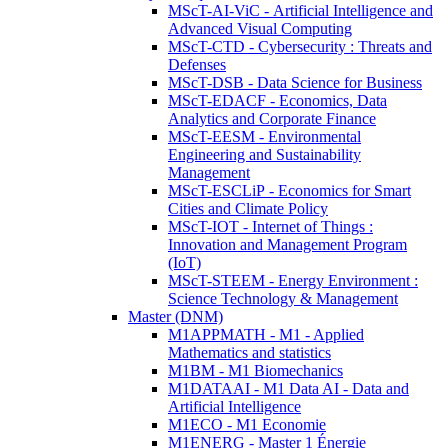
MScT-AI-ViC - Artificial Intelligence and
Advanced Visual Computing
MScT-CTD - Cybersecurity : Threats and
Defenses
MScT-DSB - Data Science for Business
MScT-EDACF - Economics, Data
Analytics and Corporate Finance
MScT-EESM - Environmental
Engineering and Sustainability
Management
MScT-ESCLiP - Economics for Smart
Cities and Climate Policy
MScT-IOT - Internet of Things :
Innovation and Management Program
(IoT)
MScT-STEEM - Energy Environment :
Science Technology & Management
Master (DNM)
M1APPMATH - M1 - Applied
Mathematics and statistics
M1BM - M1 Biomechanics
M1DATAAI - M1 Data AI - Data and
Artificial Intelligence
M1ECO - M1 Economie
M1ENERG - Master 1 Énergie