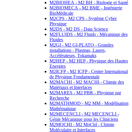
M2BIOHEA - M2 BH - Biologie et Santé
M2BIOMECA - M2 BME - Ingénierie
BioMédicale
M2CPS - M2 CPS - Système Cyber
Physique
M2DS - M2 DS - Data Science
M2FLUIDS - M2 Fluids - Mécanique des
Fluides
M2GI - M2 GI-PLATO - Grandes
installations - Plasmas, Lasers,
Accélérateurs, Tokamaks
M2HEP - M2 HEP - Physique des Hautes
Energies
M2ICFP - M2 ICFP - Centre International
de Physique Fondamentale
M2MACHI - M2 MACHI - Chimie des
Matériaux et Interfaces
M2MARES - M2 PBR - Physique par
Recherche
M2MATHMOD - M2 MM - Modélisation
Mathématique
M2MECENCLI - M2 MECENCLI -
Génie Mécanique pour les Cliniciens
M2MOCHI - M2 MoChI - Chimie
Moléculaire et Interfaces