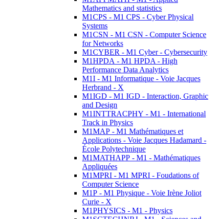
Mathematics and statistics
M1CPS - M1 CPS - Cyber Physical
Systems
M1CSN - M1 CSN - Computer Science
for Networks
M1CYBER - M1 Cyber - Cybersecurity
M1HPDA - M1 HPDA - High
Performance Data Analytics
M1I - M1 Informatique - Voie Jacques
Herbrand - X
M1IGD - M1 IGD - Interaction, Graphic
and Design
M1INTTRACPHY - M1 - International
Track in Physics
M1MAP - M1 Mathématiques et
Applications - Voie Jacques Hadamard -
École Polytechnique
M1MATHAPP - M1 - Mathématiques
Appliquées
M1MPRI - M1 MPRI - Foudations of
Computer Science
M1P - M1 Physique - Voie Irène Joliot
Curie - X
M1PHYSICS - M1 - Physics