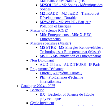
Matériaux et des Nano-Objets
M2SOLIDS - M2 Solids - Mécanique des
Solides
M2TRADD - M2 TraDD - Transport et
Développement Durable
M2WAPE - M2 WAPE - Eau, Air,
Pollution et Énergies
Master of Science (CGE)
MSc Entrepreneurs - MSc X-HEC
Entrepreneurs
Mastère spécialisé (Master)
MS ETRE - MS Energies Renouvelables :
Technologies et Entrepreneuriat (Master)
MS IE - MS Innovation et Entreprenariat
Non Diplomant
AUD_IPParis - AUDITEURS - IP Paris
Programme d'échange
EuroteQ - Diplôme EuroteQ
PEI - Programmes d'échange
internationaux
Catalogue 2024 - 2025
Bachelor
BX - Bachelor of Science de l'Ecole
polytechnique
Cycle Ingénieur