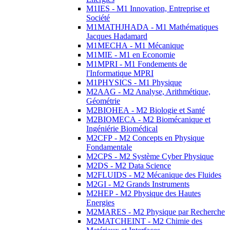
M1IES - M1 Innovation, Entreprise et
Société
M1MATHJHADA - M1 Mathématiques
Jacques Hadamard
M1MECHA - M1 Mécanique
M1MIE - M1 en Economie
M1MPRI - M1 Fondements de
l'Informatique MPRI
M1PHYSICS - M1 Physique
M2AAG - M2 Analyse, Arithmétique,
Géométrie
M2BIOHEA - M2 Biologie et Santé
M2BIOMECA - M2 Biomécanique et
Ingéniérie Biomédical
M2CFP - M2 Concepts en Physique
Fondamentale
M2CPS - M2 Système Cyber Physique
M2DS - M2 Data Science
M2FLUIDS - M2 Mécanique des Fluides
M2GI - M2 Grands Instruments
M2HEP - M2 Physique des Hautes
Energies
M2MARES - M2 Physique par Recherche
M2MATCHEINT - M2 Chimie des