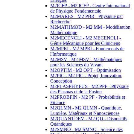
Energies
M2ICFP - M2 ICFP - Centre International
de Physique Fondamentale
M2MARES - M2 PBR - Physique par
Recherche
M2MATHMOD - M2 MM - Modélisation
Mathématique
M2MECENCLI - M2 MECENCLI -
Génie Mécanique pour les Cliniciens
M2MPRI - M2 MPRI - Fondements de
l'Informatique
M2MSV - M2 MSV - Mathématiques
pour les Sciences du Vivant
M2OPTIM - M2 OPT - Optimisation
M2PIC - M2 PIC - Projet, Innovation,
Conception
M2PLASPHYFUS - M2 PPF - Physique
des Plasmas et de la Fusion
M2PROBFIN - M2 PF - Probabilités et
Finance
M2QLMN - M2 QLMN - Quantique,
Lumière, Matériaux et Nanosciences
M2QUANTDEV - M2 QD - Dispositifs
Quantiques
M2SMNO - M2 SMNO - Science des