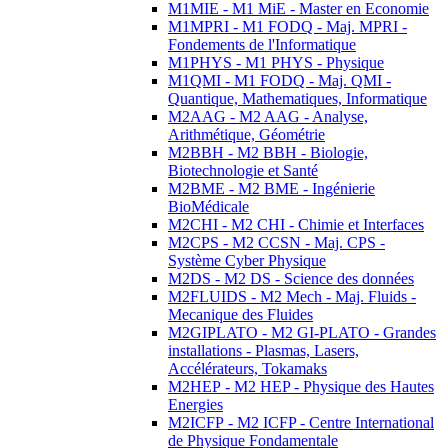
M1MIE - M1 MiE - Master en Economie
M1MPRI - M1 FODQ - Maj. MPRI -
Fondements de l'Informatique
M1PHYS - M1 PHYS - Physique
M1QMI - M1 FODQ - Maj. QMI -
Quantique, Mathematiques, Informatique
M2AAG - M2 AAG - Analyse,
Arithmétique, Géométrie
M2BBH - M2 BBH - Biologie,
Biotechnologie et Santé
M2BME - M2 BME - Ingénierie
BioMédicale
M2CHI - M2 CHI - Chimie et Interfaces
M2CPS - M2 CCSN - Maj. CPS -
Système Cyber Physique
M2DS - M2 DS - Science des données
M2FLUIDS - M2 Mech - Maj. Fluids -
Mecanique des Fluides
M2GIPLATO - M2 GI-PLATO - Grandes
installations - Plasmas, Lasers,
Accélérateurs, Tokamaks
M2HEP - M2 HEP - Physique des Hautes
Energies
M2ICFP - M2 ICFP - Centre International
de Physique Fondamentale