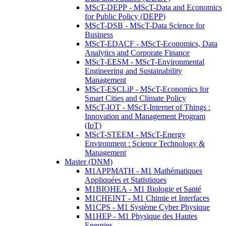
MScT-DEPP - MScT-Data and Economics
for Public Policy (DEPP)
MScT-DSB - MScT-Data Science for
Business
MScT-EDACF - MScT-Economics, Data
Analytics and Corporate Finance
MScT-EESM - MScT-Environmental
Engineering and Sustainability
Management
MScT-ESCLiP - MScT-Economics for
Smart Cities and Climate Policy
MScT-IOT - MScT-Internet of Things :
Innovation and Management Program
(IoT)
MScT-STEEM - MScT-Energy
Environment : Science Technology &
Management
Master (DNM)
M1APPMATH - M1 Mathématiques
Appliquées et Statistiques
M1BIOHEA - M1 Biologie et Santé
M1CHEINT - M1 Chimie et Interfaces
M1CPS - M1 Système Cyber Physique
M1HEP - M1 Physique des Hautes
Energies