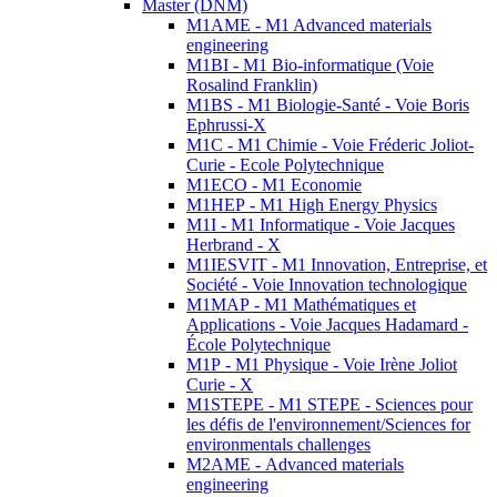
Master (DNM)
M1AME - M1 Advanced materials
engineering
M1BI - M1 Bio-informatique (Voie
Rosalind Franklin)
M1BS - M1 Biologie-Santé - Voie Boris
Ephrussi-X
M1C - M1 Chimie - Voie Fréderic Joliot-
Curie - Ecole Polytechnique
M1ECO - M1 Economie
M1HEP - M1 High Energy Physics
M1I - M1 Informatique - Voie Jacques
Herbrand - X
M1IESVIT - M1 Innovation, Entreprise, et
Société - Voie Innovation technologique
M1MAP - M1 Mathématiques et
Applications - Voie Jacques Hadamard -
École Polytechnique
M1P - M1 Physique - Voie Irène Joliot
Curie - X
M1STEPE - M1 STEPE - Sciences pour
les défis de l'environnement/Sciences for
environmentals challenges
M2AME - Advanced materials
engineering