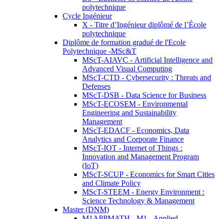
polytechnique
Cycle Ingénieur
X - Titre d’Ingénieur diplômé de l’École
polytechnique
Diplôme de formation gradué de l'Ecole
Polytechnique -MSc&T
MScT-AIAVC - Artificial Intelligence and
Advanced Visual Computing
MScT-CTD - Cybersecurity : Threats and
Defenses
MScT-DSB - Data Science for Business
MScT-ECOSEM - Environmental
Engineering and Sustainability
Management
MScT-EDACF - Economics, Data
Analytics and Corporate Finance
MScT-IOT - Internet of Things :
Innovation and Management Program
(IoT)
MScT-SCUP - Economics for Smart Cities
and Climate Policy
MScT-STEEM - Energy Environment :
Science Technology & Management
Master (DNM)
M1APPMATH - M1 - Applied