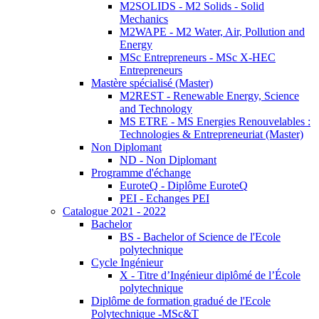
M2SOLIDS - M2 Solids - Solid
Mechanics
M2WAPE - M2 Water, Air, Pollution and
Energy
MSc Entrepreneurs - MSc X-HEC
Entrepreneurs
Mastère spécialisé (Master)
M2REST - Renewable Energy, Science
and Technology
MS ETRE - MS Energies Renouvelables :
Technologies & Entrepreneuriat (Master)
Non Diplomant
ND - Non Diplomant
Programme d'échange
EuroteQ - Diplôme EuroteQ
PEI - Echanges PEI
Catalogue 2021 - 2022
Bachelor
BS - Bachelor of Science de l'Ecole
polytechnique
Cycle Ingénieur
X - Titre d’Ingénieur diplômé de l’École
polytechnique
Diplôme de formation gradué de l'Ecole
Polytechnique -MSc&T