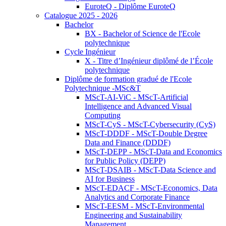
EuroteQ - Diplôme EuroteQ
Catalogue 2025 - 2026
Bachelor
BX - Bachelor of Science de l'Ecole
polytechnique
Cycle Ingénieur
X - Titre d’Ingénieur diplômé de l’École
polytechnique
Diplôme de formation gradué de l'Ecole
Polytechnique -MSc&T
MScT-AI-ViC - MScT-Artificial
Intelligence and Advanced Visual
Computing
MScT-CyS - MScT-Cybersecurity (CyS)
MScT-DDDF - MScT-Double Degree
Data and Finance (DDDF)
MScT-DEPP - MScT-Data and Economics
for Public Policy (DEPP)
MScT-DSAIB - MScT-Data Science and
AI for Business
MScT-EDACF - MScT-Economics, Data
Analytics and Corporate Finance
MScT-EESM - MScT-Environmental
Engineering and Sustainability
Management