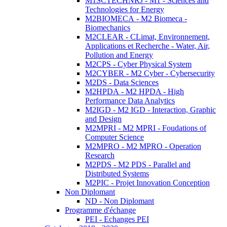
M1SCTECHNRJ - M1 - Sciences and
Technologies for Energy
M2BIOMECA - M2 Biomeca -
Biomechanics
M2CLEAR - CLimat, Environnement,
Applications et Recherche - Water, Air,
Pollution and Energy
M2CPS - Cyber Physical System
M2CYBER - M2 Cyber - Cybersecurity
M2DS - Data Sciences
M2HPDA - M2 HPDA - High
Performance Data Analytics
M2IGD - M2 IGD - Interaction, Graphic
and Design
M2MPRI - M2 MPRI - Foudations of
Computer Science
M2MPRO - M2 MPRO - Operation
Research
M2PDS - M2 PDS - Parallel and
Distributed Systems
M2PIC - Projet Innovation Conception
Non Diplomant
ND - Non Diplomant
Programme d'échange
PEI - Echanges PEI