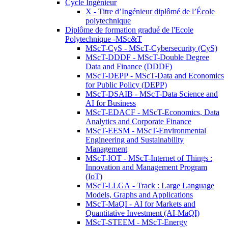
Cycle Ingénieur
X - Titre d’Ingénieur diplômé de l’École
polytechnique
Diplôme de formation gradué de l'Ecole
Polytechnique -MSc&T
MScT-CyS - MScT-Cybersecurity (CyS)
MScT-DDDF - MScT-Double Degree
Data and Finance (DDDF)
MScT-DEPP - MScT-Data and Economics
for Public Policy (DEPP)
MScT-DSAIB - MScT-Data Science and
AI for Business
MScT-EDACF - MScT-Economics, Data
Analytics and Corporate Finance
MScT-EESM - MScT-Environmental
Engineering and Sustainability
Management
MScT-IOT - MScT-Internet of Things :
Innovation and Management Program
(IoT)
MScT-LLGA - Track : Large Language
Models, Graphs and Applications
MScT-MaQI - AI for Markets and
Quantitative Investment (AI-MaQI)
MScT-STEEM - MScT-Energy