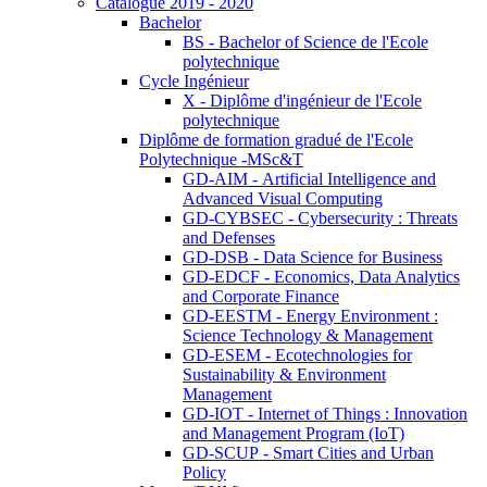
Catalogue 2019 - 2020
Bachelor
BS - Bachelor of Science de l'Ecole
polytechnique
Cycle Ingénieur
X - Diplôme d'ingénieur de l'Ecole
polytechnique
Diplôme de formation gradué de l'Ecole
Polytechnique -MSc&T
GD-AIM - Artificial Intelligence and
Advanced Visual Computing
GD-CYBSEC - Cybersecurity : Threats
and Defenses
GD-DSB - Data Science for Business
GD-EDCF - Economics, Data Analytics
and Corporate Finance
GD-EESTM - Energy Environment :
Science Technology & Management
GD-ESEM - Ecotechnologies for
Sustainability & Environment
Management
GD-IOT - Internet of Things : Innovation
and Management Program (IoT)
GD-SCUP - Smart Cities and Urban
Policy