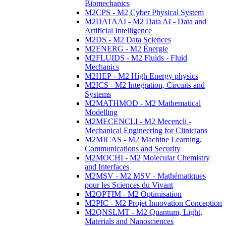
Biomechanics
M2CPS - M2 Cyber Physical System
M2DATAAI - M2 Data AI - Data and
Artificial Intelligence
M2DS - M2 Data Sciences
M2ENERG - M2 Énergie
M2FLUIDS - M2 Fluids - Fluid
Mechanics
M2HEP - M2 High Energy physics
M2ICS - M2 Integration, Circuits and
Systems
M2MATHMOD - M2 Mathematical
Modelling
M2MECENCLI - M2 Mecencli -
Mechanical Engineering for Clinicians
M2MICAS - M2 Machine Learning,
Communications and Security
M2MOCHI - M2 Molecular Chemistry
and Interfaces
M2MSV - M2 MSV - Mathématiques
pour les Sciences du Vivant
M2OPTIM - M2 Optimisation
M2PIC - M2 Projet Innovation Conception
M2QNSLMT - M2 Quantum, Light,
Materials and Nanosciences