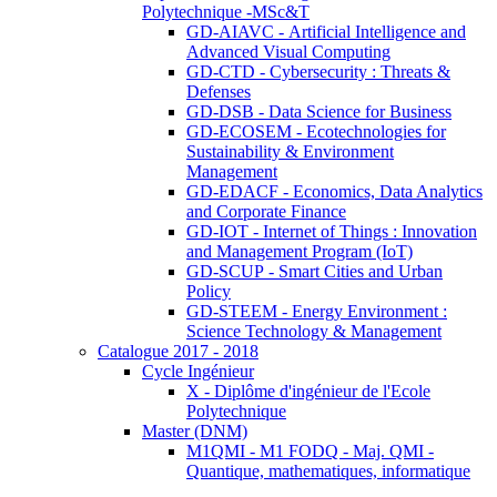
Polytechnique -MSc&T
GD-AIAVC - Artificial Intelligence and
Advanced Visual Computing
GD-CTD - Cybersecurity : Threats &
Defenses
GD-DSB - Data Science for Business
GD-ECOSEM - Ecotechnologies for
Sustainability & Environment
Management
GD-EDACF - Economics, Data Analytics
and Corporate Finance
GD-IOT - Internet of Things : Innovation
and Management Program (IoT)
GD-SCUP - Smart Cities and Urban
Policy
GD-STEEM - Energy Environment :
Science Technology & Management
Catalogue 2017 - 2018
Cycle Ingénieur
X - Diplôme d'ingénieur de l'Ecole
Polytechnique
Master (DNM)
M1QMI - M1 FODQ - Maj. QMI -
Quantique, mathematiques, informatique