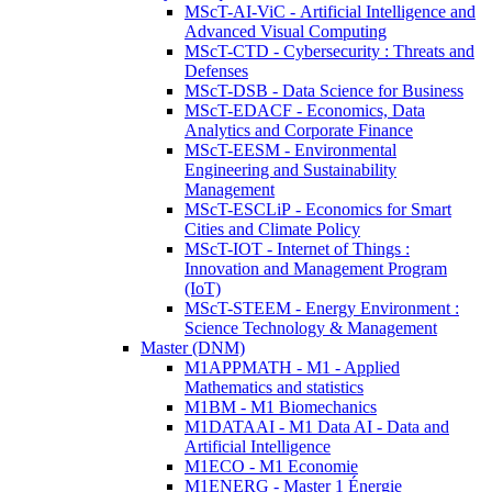
MScT-AI-ViC - Artificial Intelligence and
Advanced Visual Computing
MScT-CTD - Cybersecurity : Threats and
Defenses
MScT-DSB - Data Science for Business
MScT-EDACF - Economics, Data
Analytics and Corporate Finance
MScT-EESM - Environmental
Engineering and Sustainability
Management
MScT-ESCLiP - Economics for Smart
Cities and Climate Policy
MScT-IOT - Internet of Things :
Innovation and Management Program
(IoT)
MScT-STEEM - Energy Environment :
Science Technology & Management
Master (DNM)
M1APPMATH - M1 - Applied
Mathematics and statistics
M1BM - M1 Biomechanics
M1DATAAI - M1 Data AI - Data and
Artificial Intelligence
M1ECO - M1 Economie
M1ENERG - Master 1 Énergie