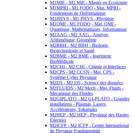
M1MIE - M1 MiE - Master en Economie
M1MPRI - M1 FODQ - Maj. MPRI -
Fondements de l'Informatique
M1PHYS - M1 PHYS - Physique
M1QMI - M1 FODQ - Maj. QMI -
Quantique, Mathematiques, Informatique
M2AAG - M2 AAG - Analyse,
Arithmétique, Géométrie
M2BBH - M2 BBH - Biologie,
Biotechnologie et Santé
M2BME - M2 BME - Ingénierie
BioMédicale
M2CHI - M2 CHI - Chimie et Interfaces
M2CPS - M2 CCSN - Maj. CPS -
Système Cyber Physique
M2DS - M2 DS - Science des données
M2FLUIDS - M2 Mech - Maj. Fluids -
Mecanique des Fluides
M2GIPLATO - M2 GI-PLATO - Grandes
installations - Plasmas, Lasers,
Accélérateurs, Tokamaks
M2HEP - M2 HEP - Physique des Hautes
Energies
M2ICFP - M2 ICFP - Centre International
de Physique Fondamentale