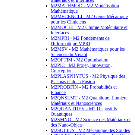
Matériaux et Interfaces
M2MATHMOD - M2 Modélisation
Mathématique
M2MECENCLI - M2 Génie Mécanique
pour les Cliniciens
M2MOCHI - M2 Chimie Moléculaire et
Interfaces
M2MPRI - M2 Fondements de
l'Informatique MPRI
M2MSV - M2 Mathématiques pour les
Sciences du Vivant
M2OPTIM - M2 Optimisation
M2PIC - M2 Projet, Innovation,
Conception
M2PLASPHYFUS - M2 Physique des
Plasmas et de la Fusion
M2PROBFIN - M2 Probabilités et
Finance
M2QNSLMT - M2 Quantique, Lumière,
Matériaux et Nanosciences
M2QUANTDEV - M2 Dispositifs
Quantiques
M2SMNO - M2 Science des Matériaux et
des Nano-Objets
M2SOLIDS - M2 Mécanique des Solides