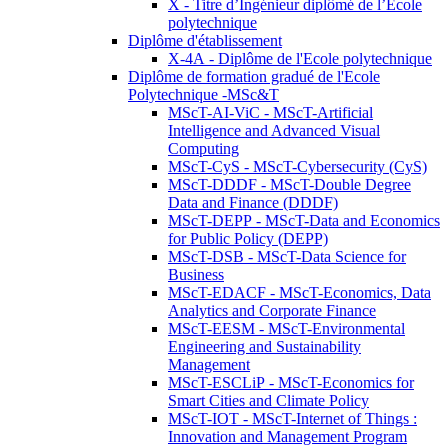
X - Titre d’Ingénieur diplômé de l’École
polytechnique
Diplôme d'établissement
X-4A - Diplôme de l'Ecole polytechnique
Diplôme de formation gradué de l'Ecole
Polytechnique -MSc&T
MScT-AI-ViC - MScT-Artificial
Intelligence and Advanced Visual
Computing
MScT-CyS - MScT-Cybersecurity (CyS)
MScT-DDDF - MScT-Double Degree
Data and Finance (DDDF)
MScT-DEPP - MScT-Data and Economics
for Public Policy (DEPP)
MScT-DSB - MScT-Data Science for
Business
MScT-EDACF - MScT-Economics, Data
Analytics and Corporate Finance
MScT-EESM - MScT-Environmental
Engineering and Sustainability
Management
MScT-ESCLiP - MScT-Economics for
Smart Cities and Climate Policy
MScT-IOT - MScT-Internet of Things :
Innovation and Management Program