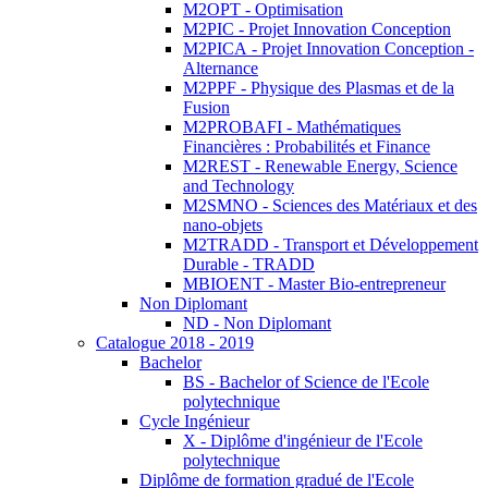
M2OPT - Optimisation
M2PIC - Projet Innovation Conception
M2PICA - Projet Innovation Conception -
Alternance
M2PPF - Physique des Plasmas et de la
Fusion
M2PROBAFI - Mathématiques
Financières : Probabilités et Finance
M2REST - Renewable Energy, Science
and Technology
M2SMNO - Sciences des Matériaux et des
nano-objets
M2TRADD - Transport et Développement
Durable - TRADD
MBIOENT - Master Bio-entrepreneur
Non Diplomant
ND - Non Diplomant
Catalogue 2018 - 2019
Bachelor
BS - Bachelor of Science de l'Ecole
polytechnique
Cycle Ingénieur
X - Diplôme d'ingénieur de l'Ecole
polytechnique
Diplôme de formation gradué de l'Ecole