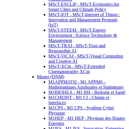
MScT-ESCLiP - MScT-Economics for
Smart Cities and Climate Policy
MScT-IOT - MScT-Internet of Things :
Innovation and Management Program
(IoT)
MScT-STEEM - MScT-Energy
Environment : Science Technology &
Management
MScT-TRAI - MScT-Trust and
Responsible AI
MScT-ViCAI - MScT-Visual Computing
and Creative AI
MScT-XCin - MScT-Extended
Cinematography XCin
Master (DNM)
M1APPMATH - M1 APPMS -
Mathématiques Appliquées et Statistiques
M1BIOHEA - M1 BH - Biologie et Santé
M1CHEINT - M1 CI - Chimie et
Interfaces
M1CPS - M1 CPS - Système Cyber
Physique
M1HEP - M1 HEP - Physique des Hautes
Energies
M1IES - M1 IES - Innovation, Entreprise