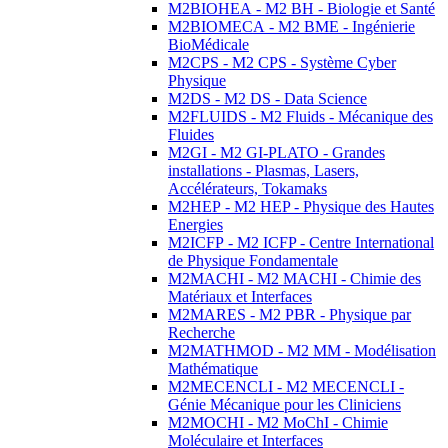
M2BIOHEA - M2 BH - Biologie et Santé
M2BIOMECA - M2 BME - Ingénierie
BioMédicale
M2CPS - M2 CPS - Système Cyber
Physique
M2DS - M2 DS - Data Science
M2FLUIDS - M2 Fluids - Mécanique des
Fluides
M2GI - M2 GI-PLATO - Grandes
installations - Plasmas, Lasers,
Accélérateurs, Tokamaks
M2HEP - M2 HEP - Physique des Hautes
Energies
M2ICFP - M2 ICFP - Centre International
de Physique Fondamentale
M2MACHI - M2 MACHI - Chimie des
Matériaux et Interfaces
M2MARES - M2 PBR - Physique par
Recherche
M2MATHMOD - M2 MM - Modélisation
Mathématique
M2MECENCLI - M2 MECENCLI -
Génie Mécanique pour les Cliniciens
M2MOCHI - M2 MoChI - Chimie
Moléculaire et Interfaces