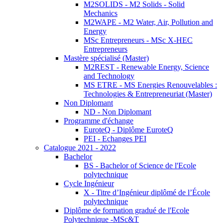
M2SOLIDS - M2 Solids - Solid
Mechanics
M2WAPE - M2 Water, Air, Pollution and
Energy
MSc Entrepreneurs - MSc X-HEC
Entrepreneurs
Mastère spécialisé (Master)
M2REST - Renewable Energy, Science
and Technology
MS ETRE - MS Energies Renouvelables :
Technologies & Entrepreneuriat (Master)
Non Diplomant
ND - Non Diplomant
Programme d'échange
EuroteQ - Diplôme EuroteQ
PEI - Echanges PEI
Catalogue 2021 - 2022
Bachelor
BS - Bachelor of Science de l'Ecole
polytechnique
Cycle Ingénieur
X - Titre d’Ingénieur diplômé de l’École
polytechnique
Diplôme de formation gradué de l'Ecole
Polytechnique -MSc&T