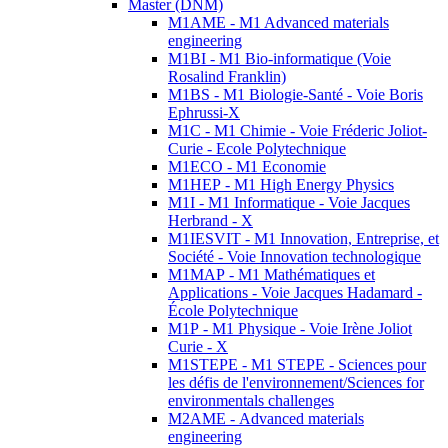
Master (DNM)
M1AME - M1 Advanced materials
engineering
M1BI - M1 Bio-informatique (Voie
Rosalind Franklin)
M1BS - M1 Biologie-Santé - Voie Boris
Ephrussi-X
M1C - M1 Chimie - Voie Fréderic Joliot-
Curie - Ecole Polytechnique
M1ECO - M1 Economie
M1HEP - M1 High Energy Physics
M1I - M1 Informatique - Voie Jacques
Herbrand - X
M1IESVIT - M1 Innovation, Entreprise, et
Société - Voie Innovation technologique
M1MAP - M1 Mathématiques et
Applications - Voie Jacques Hadamard -
École Polytechnique
M1P - M1 Physique - Voie Irène Joliot
Curie - X
M1STEPE - M1 STEPE - Sciences pour
les défis de l'environnement/Sciences for
environmentals challenges
M2AME - Advanced materials
engineering