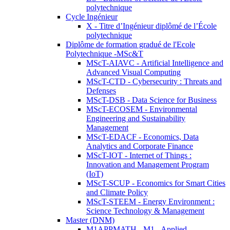
polytechnique
Cycle Ingénieur
X - Titre d’Ingénieur diplômé de l’École
polytechnique
Diplôme de formation gradué de l'Ecole
Polytechnique -MSc&T
MScT-AIAVC - Artificial Intelligence and
Advanced Visual Computing
MScT-CTD - Cybersecurity : Threats and
Defenses
MScT-DSB - Data Science for Business
MScT-ECOSEM - Environmental
Engineering and Sustainability
Management
MScT-EDACF - Economics, Data
Analytics and Corporate Finance
MScT-IOT - Internet of Things :
Innovation and Management Program
(IoT)
MScT-SCUP - Economics for Smart Cities
and Climate Policy
MScT-STEEM - Energy Environment :
Science Technology & Management
Master (DNM)
M1APPMATH - M1 - Applied