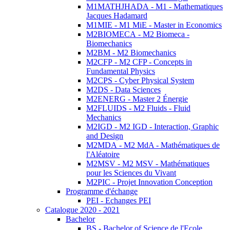
M1MATHJHADA - M1 - Mathematiques
Jacques Hadamard
M1MIE - M1 MiE - Master in Economics
M2BIOMECA - M2 Biomeca -
Biomechanics
M2BM - M2 Biomechanics
M2CFP - M2 CFP - Concepts in
Fundamental Physics
M2CPS - Cyber Physical System
M2DS - Data Sciences
M2ENERG - Master 2 Énergie
M2FLUIDS - M2 Fluids - Fluid
Mechanics
M2IGD - M2 IGD - Interaction, Graphic
and Design
M2MDA - M2 MdA - Mathématiques de
l'Aléatoire
M2MSV - M2 MSV - Mathématiques
pour les Sciences du Vivant
M2PIC - Projet Innovation Conception
Programme d'échange
PEI - Echanges PEI
Catalogue 2020 - 2021
Bachelor
BS - Bachelor of Science de l'Ecole