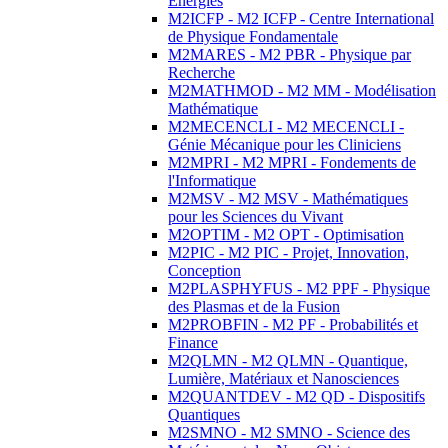
Energies
M2ICFP - M2 ICFP - Centre International
de Physique Fondamentale
M2MARES - M2 PBR - Physique par
Recherche
M2MATHMOD - M2 MM - Modélisation
Mathématique
M2MECENCLI - M2 MECENCLI -
Génie Mécanique pour les Cliniciens
M2MPRI - M2 MPRI - Fondements de
l'Informatique
M2MSV - M2 MSV - Mathématiques
pour les Sciences du Vivant
M2OPTIM - M2 OPT - Optimisation
M2PIC - M2 PIC - Projet, Innovation,
Conception
M2PLASPHYFUS - M2 PPF - Physique
des Plasmas et de la Fusion
M2PROBFIN - M2 PF - Probabilités et
Finance
M2QLMN - M2 QLMN - Quantique,
Lumière, Matériaux et Nanosciences
M2QUANTDEV - M2 QD - Dispositifs
Quantiques
M2SMNO - M2 SMNO - Science des