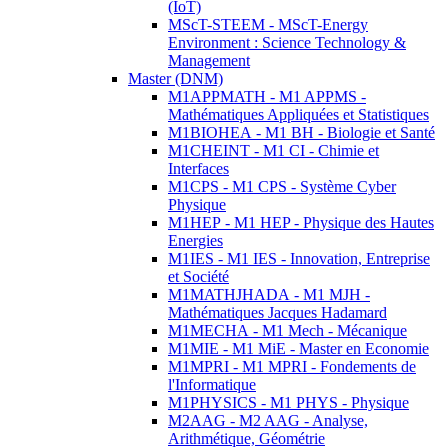
(IoT)
MScT-STEEM - MScT-Energy
Environment : Science Technology &
Management
Master (DNM)
M1APPMATH - M1 APPMS -
Mathématiques Appliquées et Statistiques
M1BIOHEA - M1 BH - Biologie et Santé
M1CHEINT - M1 CI - Chimie et
Interfaces
M1CPS - M1 CPS - Système Cyber
Physique
M1HEP - M1 HEP - Physique des Hautes
Energies
M1IES - M1 IES - Innovation, Entreprise
et Société
M1MATHJHADA - M1 MJH -
Mathématiques Jacques Hadamard
M1MECHA - M1 Mech - Mécanique
M1MIE - M1 MiE - Master en Economie
M1MPRI - M1 MPRI - Fondements de
l'Informatique
M1PHYSICS - M1 PHYS - Physique
M2AAG - M2 AAG - Analyse,
Arithmétique, Géométrie