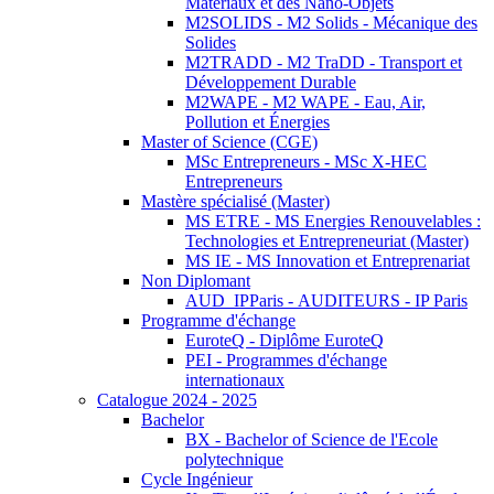
Matériaux et des Nano-Objets
M2SOLIDS - M2 Solids - Mécanique des
Solides
M2TRADD - M2 TraDD - Transport et
Développement Durable
M2WAPE - M2 WAPE - Eau, Air,
Pollution et Énergies
Master of Science (CGE)
MSc Entrepreneurs - MSc X-HEC
Entrepreneurs
Mastère spécialisé (Master)
MS ETRE - MS Energies Renouvelables :
Technologies et Entrepreneuriat (Master)
MS IE - MS Innovation et Entreprenariat
Non Diplomant
AUD_IPParis - AUDITEURS - IP Paris
Programme d'échange
EuroteQ - Diplôme EuroteQ
PEI - Programmes d'échange
internationaux
Catalogue 2024 - 2025
Bachelor
BX - Bachelor of Science de l'Ecole
polytechnique
Cycle Ingénieur