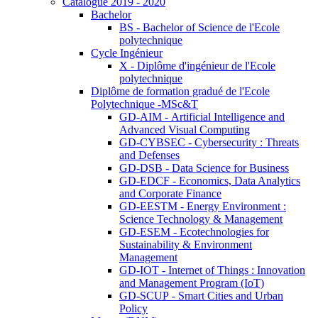
Catalogue 2019 - 2020
Bachelor
BS - Bachelor of Science de l'Ecole
polytechnique
Cycle Ingénieur
X - Diplôme d'ingénieur de l'Ecole
polytechnique
Diplôme de formation gradué de l'Ecole
Polytechnique -MSc&T
GD-AIM - Artificial Intelligence and
Advanced Visual Computing
GD-CYBSEC - Cybersecurity : Threats
and Defenses
GD-DSB - Data Science for Business
GD-EDCF - Economics, Data Analytics
and Corporate Finance
GD-EESTM - Energy Environment :
Science Technology & Management
GD-ESEM - Ecotechnologies for
Sustainability & Environment
Management
GD-IOT - Internet of Things : Innovation
and Management Program (IoT)
GD-SCUP - Smart Cities and Urban
Policy