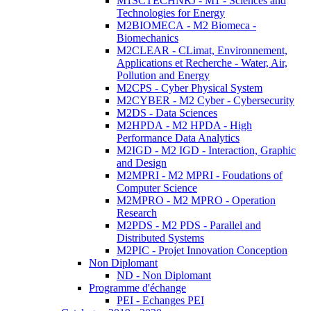
M1SCTECHNRJ - M1 - Sciences and
Technologies for Energy
M2BIOMECA - M2 Biomeca -
Biomechanics
M2CLEAR - CLimat, Environnement,
Applications et Recherche - Water, Air,
Pollution and Energy
M2CPS - Cyber Physical System
M2CYBER - M2 Cyber - Cybersecurity
M2DS - Data Sciences
M2HPDA - M2 HPDA - High
Performance Data Analytics
M2IGD - M2 IGD - Interaction, Graphic
and Design
M2MPRI - M2 MPRI - Foudations of
Computer Science
M2MPRO - M2 MPRO - Operation
Research
M2PDS - M2 PDS - Parallel and
Distributed Systems
M2PIC - Projet Innovation Conception
Non Diplomant
ND - Non Diplomant
Programme d'échange
PEI - Echanges PEI