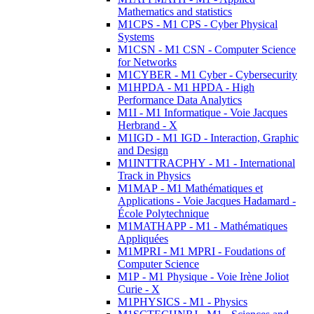
Mathematics and statistics
M1CPS - M1 CPS - Cyber Physical
Systems
M1CSN - M1 CSN - Computer Science
for Networks
M1CYBER - M1 Cyber - Cybersecurity
M1HPDA - M1 HPDA - High
Performance Data Analytics
M1I - M1 Informatique - Voie Jacques
Herbrand - X
M1IGD - M1 IGD - Interaction, Graphic
and Design
M1INTTRACPHY - M1 - International
Track in Physics
M1MAP - M1 Mathématiques et
Applications - Voie Jacques Hadamard -
École Polytechnique
M1MATHAPP - M1 - Mathématiques
Appliquées
M1MPRI - M1 MPRI - Foudations of
Computer Science
M1P - M1 Physique - Voie Irène Joliot
Curie - X
M1PHYSICS - M1 - Physics