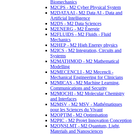
Biomechanics
M2CPS - M2 Cyber Physical System
M2DATAAI - M2 Data AI - Data and
Artificial Intelligence
M2DS - M2 Data Sciences
M2ENERG - M2 Énergie
M2FLUIDS - M2 Fluids - Fluid
Mechanics
M2HEP - M2 High Energy physics
M2ICS - M2 Integration, Circuits and
Systems
M2MATHMOD - M2 Mathematical
Modelling
M2MECENCLI - M2 Mecencli -
Mechanical Engineering for Clinicians
M2MICAS - M2 Machine Learning,
Communications and Security
M2MOCHI - M2 Molecular Chemistry
and Interfaces
M2MSV - M2 MSV - Mathématiques
pour les Sciences du Vivant
M2OPTIM - M2 Optimisation
M2PIC - M2 Projet Innovation Conception
M2QNSLMT - M2 Quantum, Light,
Materials and Nanosciences