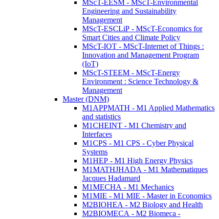
MScT-EESM - MScT-Environmental
Engineering and Sustainability
Management
MScT-ESCLiP - MScT-Economics for
Smart Cities and Climate Policy
MScT-IOT - MScT-Internet of Things :
Innovation and Management Program
(IoT)
MScT-STEEM - MScT-Energy
Environment : Science Technology &
Management
Master (DNM)
M1APPMATH - M1 Applied Mathematics
and statistics
M1CHEINT - M1 Chemistry and
Interfaces
M1CPS - M1 CPS - Cyber Physical
Systems
M1HEP - M1 High Energy Physics
M1MATHJHADA - M1 Mathematiques
Jacques Hadamard
M1MECHA - M1 Mechanics
M1MIE - M1 MIE - Master in Economics
M2BIOHEA - M2 Biology and Health
M2BIOMECA - M2 Biomeca -