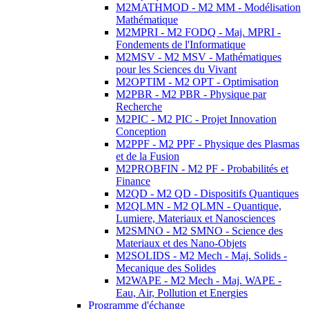
M2MATHMOD - M2 MM - Modélisation
Mathématique
M2MPRI - M2 FODQ - Maj. MPRI -
Fondements de l'Informatique
M2MSV - M2 MSV - Mathématiques
pour les Sciences du Vivant
M2OPTIM - M2 OPT - Optimisation
M2PBR - M2 PBR - Physique par
Recherche
M2PIC - M2 PIC - Projet Innovation
Conception
M2PPF - M2 PPF - Physique des Plasmas
et de la Fusion
M2PROBFIN - M2 PF - Probabilités et
Finance
M2QD - M2 QD - Dispositifs Quantiques
M2QLMN - M2 QLMN - Quantique,
Lumiere, Materiaux et Nanosciences
M2SMNO - M2 SMNO - Science des
Materiaux et des Nano-Objets
M2SOLIDS - M2 Mech - Maj. Solids -
Mecanique des Solides
M2WAPE - M2 Mech - Maj. WAPE -
Eau, Air, Pollution et Energies
Programme d'échange