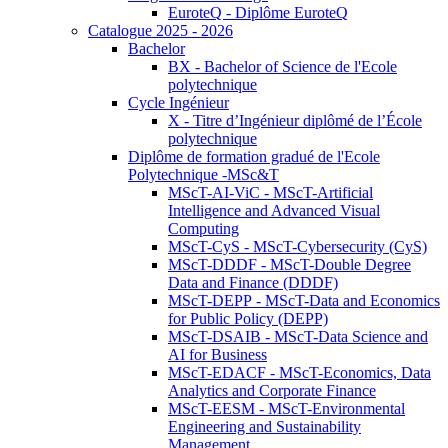
EuroteQ - Diplôme EuroteQ
Catalogue 2025 - 2026
Bachelor
BX - Bachelor of Science de l'Ecole
polytechnique
Cycle Ingénieur
X - Titre d’Ingénieur diplômé de l’École
polytechnique
Diplôme de formation gradué de l'Ecole
Polytechnique -MSc&T
MScT-AI-ViC - MScT-Artificial
Intelligence and Advanced Visual
Computing
MScT-CyS - MScT-Cybersecurity (CyS)
MScT-DDDF - MScT-Double Degree
Data and Finance (DDDF)
MScT-DEPP - MScT-Data and Economics
for Public Policy (DEPP)
MScT-DSAIB - MScT-Data Science and
AI for Business
MScT-EDACF - MScT-Economics, Data
Analytics and Corporate Finance
MScT-EESM - MScT-Environmental
Engineering and Sustainability
Management