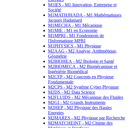
M1IES - M1 Innovation, Entreprise et
Société
M1MATHJHADA - M1 Mathématiques
Jacques Hadamard
M1MECHA - M1 Mécanique
M1MIE - M1 en Economie
M1MPRI - M1 Fondements de
l'Informatique MPRI
M1PHYSICS - M1 Physique
M2AAG - M2 Analyse, Arithmétique,
Géométrie
M2BIOHEA - M2 Biologie et Santé
M2BIOMECA - M2 Biomécanique et
Ingéniérie Biomédical
M2CFP - M2 Concepts en Physique
Fondamentale
M2CPS - M2 Système Cyber Physique
M2DS - M2 Data Science
M2FLUIDS - M2 Mécanique des Fluides
M2GI - M2 Grands Instruments
M2HEP - M2 Physique des Hautes
Energies
M2MARES - M2 Physique par Recherche
M2MATCHEINT - M2 Chimie des