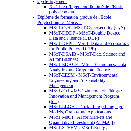
Cycle Ingénieur
X - Titre d’Ingénieur diplômé de l’École
polytechnique
Diplôme de formation gradué de l'Ecole
Polytechnique -MSc&T
MScT-CyS - MScT-Cybersecurity (CyS)
MScT-DDDF - MScT-Double Degree
Data and Finance (DDDF)
MScT-DEPP - MScT-Data and Economics
for Public Policy (DEPP)
MScT-DSAIB - MScT-Data Science and
AI for Business
MScT-EDACF - MScT-Economics, Data
Analytics and Corporate Finance
MScT-EESM - MScT-Environmental
Engineering and Sustainability
Management
MScT-IOT - MScT-Internet of Things :
Innovation and Management Program
(IoT)
MScT-LLGA - Track : Large Language
Models, Graphs and Applications
MScT-MaQI - AI for Markets and
Quantitative Investment (AI-MaQI)
MScT-STEEM - MScT-Energy