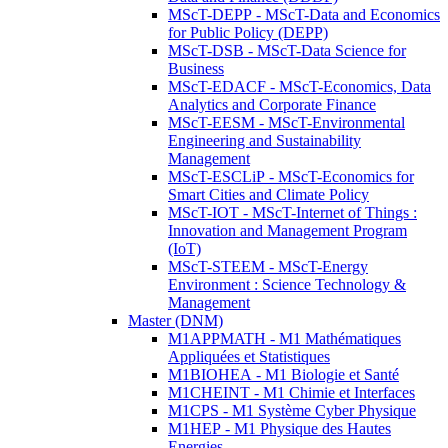
MScT-DEPP - MScT-Data and Economics
for Public Policy (DEPP)
MScT-DSB - MScT-Data Science for
Business
MScT-EDACF - MScT-Economics, Data
Analytics and Corporate Finance
MScT-EESM - MScT-Environmental
Engineering and Sustainability
Management
MScT-ESCLiP - MScT-Economics for
Smart Cities and Climate Policy
MScT-IOT - MScT-Internet of Things :
Innovation and Management Program
(IoT)
MScT-STEEM - MScT-Energy
Environment : Science Technology &
Management
Master (DNM)
M1APPMATH - M1 Mathématiques
Appliquées et Statistiques
M1BIOHEA - M1 Biologie et Santé
M1CHEINT - M1 Chimie et Interfaces
M1CPS - M1 Système Cyber Physique
M1HEP - M1 Physique des Hautes
Energies