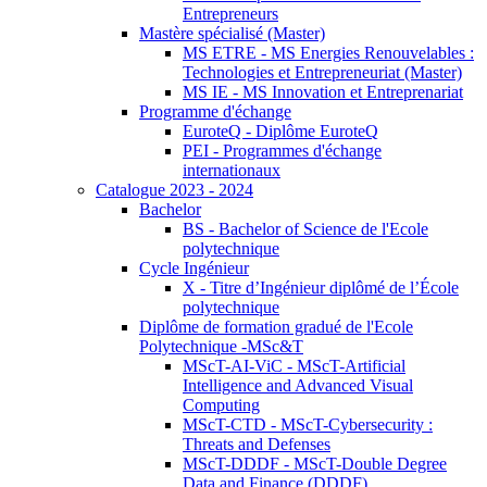
Entrepreneurs
Mastère spécialisé (Master)
MS ETRE - MS Energies Renouvelables :
Technologies et Entrepreneuriat (Master)
MS IE - MS Innovation et Entreprenariat
Programme d'échange
EuroteQ - Diplôme EuroteQ
PEI - Programmes d'échange
internationaux
Catalogue 2023 - 2024
Bachelor
BS - Bachelor of Science de l'Ecole
polytechnique
Cycle Ingénieur
X - Titre d’Ingénieur diplômé de l’École
polytechnique
Diplôme de formation gradué de l'Ecole
Polytechnique -MSc&T
MScT-AI-ViC - MScT-Artificial
Intelligence and Advanced Visual
Computing
MScT-CTD - MScT-Cybersecurity :
Threats and Defenses
MScT-DDDF - MScT-Double Degree
Data and Finance (DDDF)