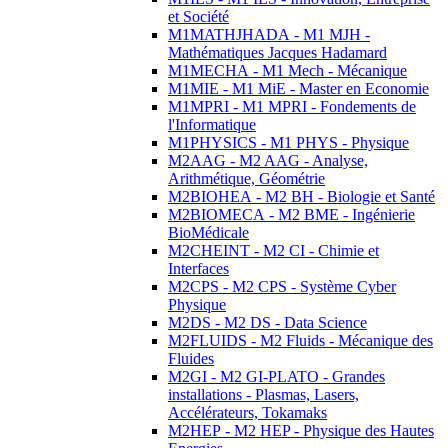
et Société
M1MATHJHADA - M1 MJH -
Mathématiques Jacques Hadamard
M1MECHA - M1 Mech - Mécanique
M1MIE - M1 MiE - Master en Economie
M1MPRI - M1 MPRI - Fondements de
l'Informatique
M1PHYSICS - M1 PHYS - Physique
M2AAG - M2 AAG - Analyse,
Arithmétique, Géométrie
M2BIOHEA - M2 BH - Biologie et Santé
M2BIOMECA - M2 BME - Ingénierie
BioMédicale
M2CHEINT - M2 CI - Chimie et
Interfaces
M2CPS - M2 CPS - Système Cyber
Physique
M2DS - M2 DS - Data Science
M2FLUIDS - M2 Fluids - Mécanique des
Fluides
M2GI - M2 GI-PLATO - Grandes
installations - Plasmas, Lasers,
Accélérateurs, Tokamaks
M2HEP - M2 HEP - Physique des Hautes