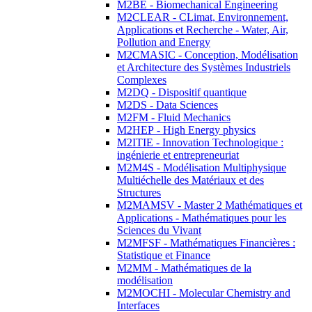
M2BE - Biomechanical Engineering
M2CLEAR - CLimat, Environnement,
Applications et Recherche - Water, Air,
Pollution and Energy
M2CMASIC - Conception, Modélisation
et Architecture des Systèmes Industriels
Complexes
M2DQ - Dispositif quantique
M2DS - Data Sciences
M2FM - Fluid Mechanics
M2HEP - High Energy physics
M2ITIE - Innovation Technologique :
ingénierie et entrepreneuriat
M2M4S - Modélisation Multiphysique
Multiéchelle des Matériaux et des
Structures
M2MAMSV - Master 2 Mathématiques et
Applications - Mathématiques pour les
Sciences du Vivant
M2MFSF - Mathématiques Financières :
Statistique et Finance
M2MM - Mathématiques de la
modélisation
M2MOCHI - Molecular Chemistry and
Interfaces