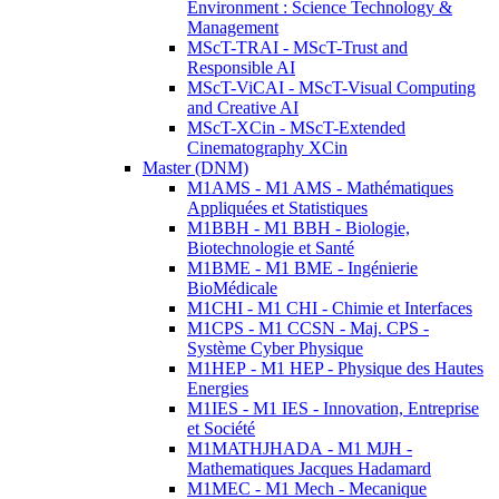
Environment : Science Technology &
Management
MScT-TRAI - MScT-Trust and
Responsible AI
MScT-ViCAI - MScT-Visual Computing
and Creative AI
MScT-XCin - MScT-Extended
Cinematography XCin
Master (DNM)
M1AMS - M1 AMS - Mathématiques
Appliquées et Statistiques
M1BBH - M1 BBH - Biologie,
Biotechnologie et Santé
M1BME - M1 BME - Ingénierie
BioMédicale
M1CHI - M1 CHI - Chimie et Interfaces
M1CPS - M1 CCSN - Maj. CPS -
Système Cyber Physique
M1HEP - M1 HEP - Physique des Hautes
Energies
M1IES - M1 IES - Innovation, Entreprise
et Société
M1MATHJHADA - M1 MJH -
Mathematiques Jacques Hadamard
M1MEC - M1 Mech - Mecanique