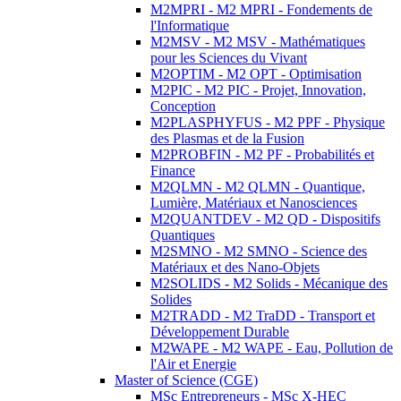
M2MPRI - M2 MPRI - Fondements de
l'Informatique
M2MSV - M2 MSV - Mathématiques
pour les Sciences du Vivant
M2OPTIM - M2 OPT - Optimisation
M2PIC - M2 PIC - Projet, Innovation,
Conception
M2PLASPHYFUS - M2 PPF - Physique
des Plasmas et de la Fusion
M2PROBFIN - M2 PF - Probabilités et
Finance
M2QLMN - M2 QLMN - Quantique,
Lumière, Matériaux et Nanosciences
M2QUANTDEV - M2 QD - Dispositifs
Quantiques
M2SMNO - M2 SMNO - Science des
Matériaux et des Nano-Objets
M2SOLIDS - M2 Solids - Mécanique des
Solides
M2TRADD - M2 TraDD - Transport et
Développement Durable
M2WAPE - M2 WAPE - Eau, Pollution de
l'Air et Energie
Master of Science (CGE)
MSc Entrepreneurs - MSc X-HEC