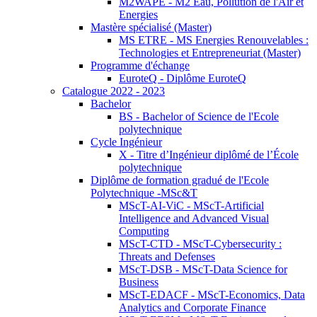
M2WAPE - M2 Eau, Pollution de l'Air et
Energies
Mastère spécialisé (Master)
MS ETRE - MS Energies Renouvelables :
Technologies et Entrepreneuriat (Master)
Programme d'échange
EuroteQ - Diplôme EuroteQ
Catalogue 2022 - 2023
Bachelor
BS - Bachelor of Science de l'Ecole
polytechnique
Cycle Ingénieur
X - Titre d’Ingénieur diplômé de l’École
polytechnique
Diplôme de formation gradué de l'Ecole
Polytechnique -MSc&T
MScT-AI-ViC - MScT-Artificial
Intelligence and Advanced Visual
Computing
MScT-CTD - MScT-Cybersecurity :
Threats and Defenses
MScT-DSB - MScT-Data Science for
Business
MScT-EDACF - MScT-Economics, Data
Analytics and Corporate Finance