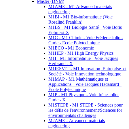
Master (DNM)
M1AME - M1 Advanced materials
engineering
M1BI - M1 Bio-informatique (Voie
Rosalind Franklin)
M1BS - M1 Biologie-Santé - Voie Boris
Ephrussi-X
M1C - M1 Chimie - Voie Fréderic Joliot-
Curie - Ecole Polytechnique
M1ECO - M1 Economie
M1HEP - M1 High Energy Physics
M1I - M1 Informatique - Voie Jacques
Herbrand - X
M1IESVIT - M1 Innovation, Entreprise, et
Société - Voie Innovation technologique
M1MAP - M1 Mathématiques et
Applications - Voie Jacques Hadamard -
École Polytechnique
M1P - M1 Physique - Voie Irène Joliot
Curie - X
M1STEPE - M1 STEPE - Sciences pour
les défis de l'environnement/Sciences for
environmentals challenges
M2AME - Advanced materials
engineering