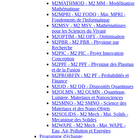
M2MATHMOD - M2 MM - Modélisation
Mathématique
M2MPRI - M2 FODQ - Maj. MPRI -
Fondements de l'Informatique
M2MSV - M2 MSV - Mathématiques
pour les Sciences du Vivant
M2OPTIM - M2 OPT - Optimisation
M2PBR - M2 PBR - Physique par
Recherche
M2PIC - M2 PIC - Projet Innovation
Conception
M2PPF - M2 PPF - Physique des Plasmas
et de la Fusion
M2PROBFIN - M2 PF - Probabilités et
Finance
M2QD - M2 QD - Dispositifs Quantiques
M2QLMN - M2 QLMN - Quantique,
Lumiere, Materiaux et Nanosciences
M2SMNO - M2 SMNO - Science des
Materiaux et des Nano-Objets
M2SOLIDS - M2 Mech - Maj. Solids -
Mecanique des Solides
M2WAPE - M2 Mech - Maj. WAPE -
Eau, Air, Pollution et Energies
Programme d'échange