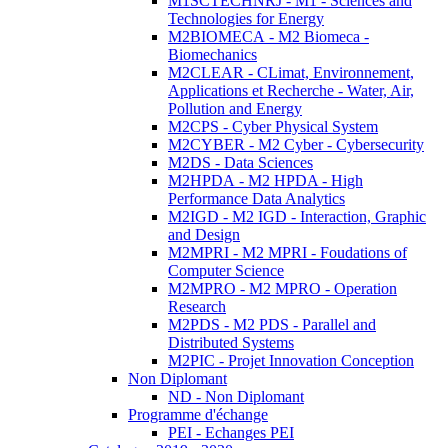
M1SCTECHNRJ - M1 - Sciences and
Technologies for Energy
M2BIOMECA - M2 Biomeca -
Biomechanics
M2CLEAR - CLimat, Environnement,
Applications et Recherche - Water, Air,
Pollution and Energy
M2CPS - Cyber Physical System
M2CYBER - M2 Cyber - Cybersecurity
M2DS - Data Sciences
M2HPDA - M2 HPDA - High
Performance Data Analytics
M2IGD - M2 IGD - Interaction, Graphic
and Design
M2MPRI - M2 MPRI - Foudations of
Computer Science
M2MPRO - M2 MPRO - Operation
Research
M2PDS - M2 PDS - Parallel and
Distributed Systems
M2PIC - Projet Innovation Conception
Non Diplomant
ND - Non Diplomant
Programme d'échange
PEI - Echanges PEI