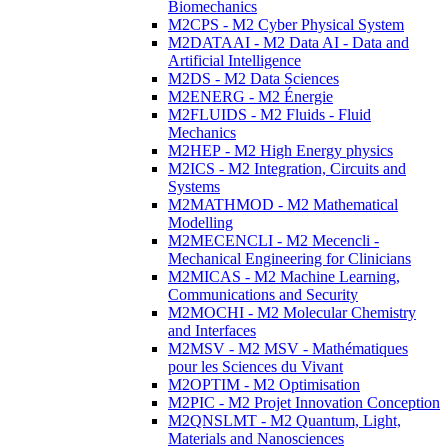
Biomechanics
M2CPS - M2 Cyber Physical System
M2DATAAI - M2 Data AI - Data and
Artificial Intelligence
M2DS - M2 Data Sciences
M2ENERG - M2 Énergie
M2FLUIDS - M2 Fluids - Fluid
Mechanics
M2HEP - M2 High Energy physics
M2ICS - M2 Integration, Circuits and
Systems
M2MATHMOD - M2 Mathematical
Modelling
M2MECENCLI - M2 Mecencli -
Mechanical Engineering for Clinicians
M2MICAS - M2 Machine Learning,
Communications and Security
M2MOCHI - M2 Molecular Chemistry
and Interfaces
M2MSV - M2 MSV - Mathématiques
pour les Sciences du Vivant
M2OPTIM - M2 Optimisation
M2PIC - M2 Projet Innovation Conception
M2QNSLMT - M2 Quantum, Light,
Materials and Nanosciences