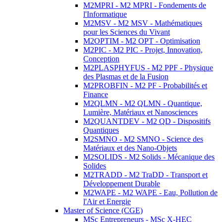
M2MPRI - M2 MPRI - Fondements de
l'Informatique
M2MSV - M2 MSV - Mathématiques
pour les Sciences du Vivant
M2OPTIM - M2 OPT - Optimisation
M2PIC - M2 PIC - Projet, Innovation,
Conception
M2PLASPHYFUS - M2 PPF - Physique
des Plasmas et de la Fusion
M2PROBFIN - M2 PF - Probabilités et
Finance
M2QLMN - M2 QLMN - Quantique,
Lumière, Matériaux et Nanosciences
M2QUANTDEV - M2 QD - Dispositifs
Quantiques
M2SMNO - M2 SMNO - Science des
Matériaux et des Nano-Objets
M2SOLIDS - M2 Solids - Mécanique des
Solides
M2TRADD - M2 TraDD - Transport et
Développement Durable
M2WAPE - M2 WAPE - Eau, Pollution de
l'Air et Energie
Master of Science (CGE)
MSc Entrepreneurs - MSc X-HEC