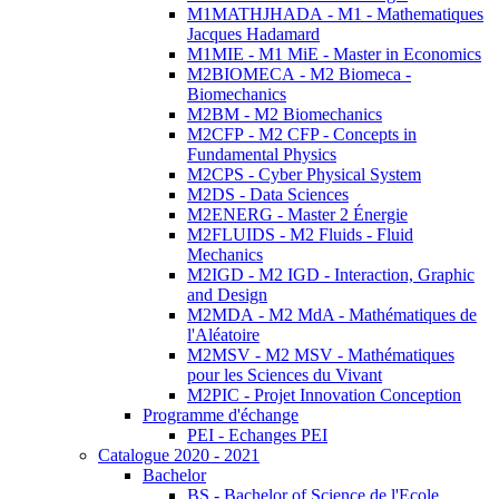
M1MATHJHADA - M1 - Mathematiques
Jacques Hadamard
M1MIE - M1 MiE - Master in Economics
M2BIOMECA - M2 Biomeca -
Biomechanics
M2BM - M2 Biomechanics
M2CFP - M2 CFP - Concepts in
Fundamental Physics
M2CPS - Cyber Physical System
M2DS - Data Sciences
M2ENERG - Master 2 Énergie
M2FLUIDS - M2 Fluids - Fluid
Mechanics
M2IGD - M2 IGD - Interaction, Graphic
and Design
M2MDA - M2 MdA - Mathématiques de
l'Aléatoire
M2MSV - M2 MSV - Mathématiques
pour les Sciences du Vivant
M2PIC - Projet Innovation Conception
Programme d'échange
PEI - Echanges PEI
Catalogue 2020 - 2021
Bachelor
BS - Bachelor of Science de l'Ecole