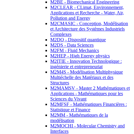
M2BE - Biomechanical Engineering
M2CLEAR - CLimat, Environnement,
Applications et Recherche - Water, Air,
Pollution and Energy
M2CMASIC - Conception, Modélisation
et Architecture des Systèmes Industriels
Complexes
M2DQ - Dispositif quantique
M2DS - Data Sciences
M2FM - Fluid Mechanics
M2HEP - High Energy physics
M2ITIE - Innovation Technologique :
ingénierie et entrepreneuriat
M2M4S - Modélisation Multiphysique
Multiéchelle des Matériaux et des
Structures
M2MAMSV - Master 2 Mathématiques et
Applications - Mathématiques pour les
Sciences du Vivant
M2MFSF - Mathématiques Financières :
Statistique et Finance
M2MM - Mathématiques de la
modélisation
M2MOCHI - Molecular Chemistry and
Interfaces