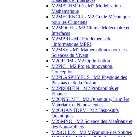
Matériaux et Interfaces
M2MATHMOD - M2 Modélisation
Mathématique
M2MECENCLI - M2 Génie Mécanique
pour les Cliniciens
M2MOCHI - M2 Chimie Moléculaire et
Interfaces
M2MPRI - M2 Fondements de
l'Informatique MPRI
M2MSV - M2 Mathématiques pour les
Sciences du Vivant
M2OPTIM - M2 Optimisation
M2PIC - M2 Projet, Innovation,
Conception
M2PLASPHYFUS - M2 Physique des
Plasmas et de la Fusion
M2PROBFIN - M2 Probabilités et
Finance
M2QNSLMT - M2 Quantique, Lumière,
Matériaux et Nanosciences
M2QUANTDEV - M2 Dispositifs
Quantiques
M2SMNO - M2 Science des Matériaux et
des Nano-Objets
M2SOLIDS - M2 Mécanique des Solides