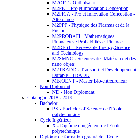
M2OPT - Optimisation
M2PIC - Projet Innovation Conception
M2PICA - Projet Innovation Conception -
Alternance
M2PPF - Physique des Plasmas et de la
Fusion
M2PROBAFI - Mathématiques
Financières : Probabilités et Finance
M2REST - Renewable Energy, Science
and Technology
M2SMNO - Sciences des Matériaux et des
nano-objets
M2TRADD - Transport et Développement
Durable - TRADD
MBIOENT - Master Bio-entrepreneur
Non Diplomant
ND - Non Diplomant
Catalogue 2018 - 2019
Bachelor
BS - Bachelor of Science de l'Ecole
polytechnique
Cycle Ingénieur
X - Diplôme d'ingénieur de l'Ecole
polytechnique
Diplôme de formation gradué de l'Ecole