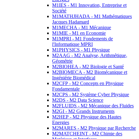
M1IES - M1 Innovation, Entreprise et
Société
M1MATHJHADA - M1 Mathématiques
Jacques Hadamard
M1MECHA - M1 Mécanique
M1MIE - M1 en Economie
M1MPRI - M1 Fondements de
l'Informatique MPRI
M1PHYSICS - M1 Physique
M2AAG - M2 Analyse, Arithmétique,
Géométrie
M2BIOHEA - M2 Biologie et Santé
M2BIOMECA - M2 Biomécanique et
Ingéniérie Biomédical
M2CFP - M2 Concepts en Physique
Fondamentale
M2CPS - M2 Système Cyber Physique
M2DS - M2 Data Science
M2FLUIDS - M2 Mécanique des Fluides
M2GI - M2 Grands Instruments
M2HEP - M2 Physique des Hautes
Energies
M2MARES - M2 Physique par Recherche
M2MATCHEINT - M2 Chimie des