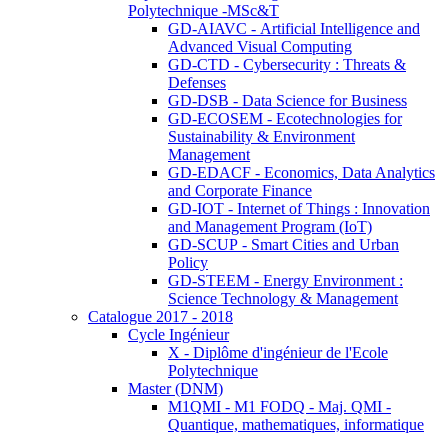
Polytechnique -MSc&T
GD-AIAVC - Artificial Intelligence and
Advanced Visual Computing
GD-CTD - Cybersecurity : Threats &
Defenses
GD-DSB - Data Science for Business
GD-ECOSEM - Ecotechnologies for
Sustainability & Environment
Management
GD-EDACF - Economics, Data Analytics
and Corporate Finance
GD-IOT - Internet of Things : Innovation
and Management Program (IoT)
GD-SCUP - Smart Cities and Urban
Policy
GD-STEEM - Energy Environment :
Science Technology & Management
Catalogue 2017 - 2018
Cycle Ingénieur
X - Diplôme d'ingénieur de l'Ecole
Polytechnique
Master (DNM)
M1QMI - M1 FODQ - Maj. QMI -
Quantique, mathematiques, informatique