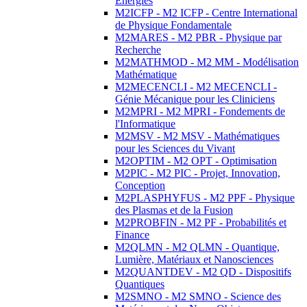
Energies
M2ICFP - M2 ICFP - Centre International
de Physique Fondamentale
M2MARES - M2 PBR - Physique par
Recherche
M2MATHMOD - M2 MM - Modélisation
Mathématique
M2MECENCLI - M2 MECENCLI -
Génie Mécanique pour les Cliniciens
M2MPRI - M2 MPRI - Fondements de
l'Informatique
M2MSV - M2 MSV - Mathématiques
pour les Sciences du Vivant
M2OPTIM - M2 OPT - Optimisation
M2PIC - M2 PIC - Projet, Innovation,
Conception
M2PLASPHYFUS - M2 PPF - Physique
des Plasmas et de la Fusion
M2PROBFIN - M2 PF - Probabilités et
Finance
M2QLMN - M2 QLMN - Quantique,
Lumière, Matériaux et Nanosciences
M2QUANTDEV - M2 QD - Dispositifs
Quantiques
M2SMNO - M2 SMNO - Science des