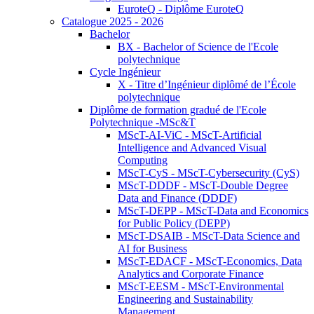
EuroteQ - Diplôme EuroteQ
Catalogue 2025 - 2026
Bachelor
BX - Bachelor of Science de l'Ecole
polytechnique
Cycle Ingénieur
X - Titre d’Ingénieur diplômé de l’École
polytechnique
Diplôme de formation gradué de l'Ecole
Polytechnique -MSc&T
MScT-AI-ViC - MScT-Artificial
Intelligence and Advanced Visual
Computing
MScT-CyS - MScT-Cybersecurity (CyS)
MScT-DDDF - MScT-Double Degree
Data and Finance (DDDF)
MScT-DEPP - MScT-Data and Economics
for Public Policy (DEPP)
MScT-DSAIB - MScT-Data Science and
AI for Business
MScT-EDACF - MScT-Economics, Data
Analytics and Corporate Finance
MScT-EESM - MScT-Environmental
Engineering and Sustainability
Management