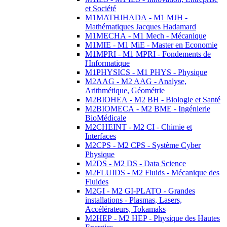
et Société
M1MATHJHADA - M1 MJH -
Mathématiques Jacques Hadamard
M1MECHA - M1 Mech - Mécanique
M1MIE - M1 MiE - Master en Economie
M1MPRI - M1 MPRI - Fondements de
l'Informatique
M1PHYSICS - M1 PHYS - Physique
M2AAG - M2 AAG - Analyse,
Arithmétique, Géométrie
M2BIOHEA - M2 BH - Biologie et Santé
M2BIOMECA - M2 BME - Ingénierie
BioMédicale
M2CHEINT - M2 CI - Chimie et
Interfaces
M2CPS - M2 CPS - Système Cyber
Physique
M2DS - M2 DS - Data Science
M2FLUIDS - M2 Fluids - Mécanique des
Fluides
M2GI - M2 GI-PLATO - Grandes
installations - Plasmas, Lasers,
Accélérateurs, Tokamaks
M2HEP - M2 HEP - Physique des Hautes