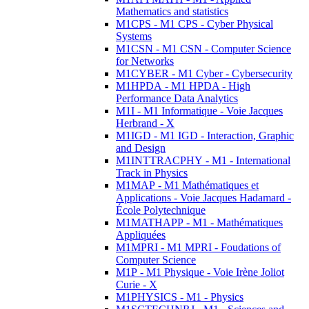
Mathematics and statistics
M1CPS - M1 CPS - Cyber Physical
Systems
M1CSN - M1 CSN - Computer Science
for Networks
M1CYBER - M1 Cyber - Cybersecurity
M1HPDA - M1 HPDA - High
Performance Data Analytics
M1I - M1 Informatique - Voie Jacques
Herbrand - X
M1IGD - M1 IGD - Interaction, Graphic
and Design
M1INTTRACPHY - M1 - International
Track in Physics
M1MAP - M1 Mathématiques et
Applications - Voie Jacques Hadamard -
École Polytechnique
M1MATHAPP - M1 - Mathématiques
Appliquées
M1MPRI - M1 MPRI - Foudations of
Computer Science
M1P - M1 Physique - Voie Irène Joliot
Curie - X
M1PHYSICS - M1 - Physics