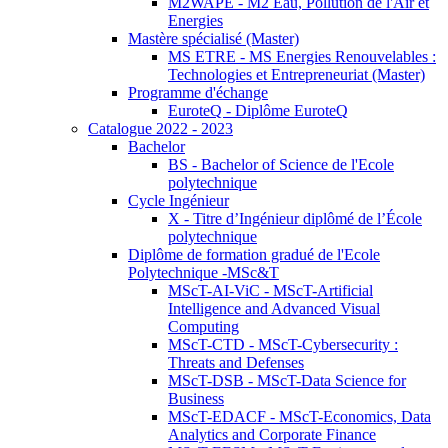
M2WAPE - M2 Eau, Pollution de l'Air et
Energies
Mastère spécialisé (Master)
MS ETRE - MS Energies Renouvelables :
Technologies et Entrepreneuriat (Master)
Programme d'échange
EuroteQ - Diplôme EuroteQ
Catalogue 2022 - 2023
Bachelor
BS - Bachelor of Science de l'Ecole
polytechnique
Cycle Ingénieur
X - Titre d’Ingénieur diplômé de l’École
polytechnique
Diplôme de formation gradué de l'Ecole
Polytechnique -MSc&T
MScT-AI-ViC - MScT-Artificial
Intelligence and Advanced Visual
Computing
MScT-CTD - MScT-Cybersecurity :
Threats and Defenses
MScT-DSB - MScT-Data Science for
Business
MScT-EDACF - MScT-Economics, Data
Analytics and Corporate Finance