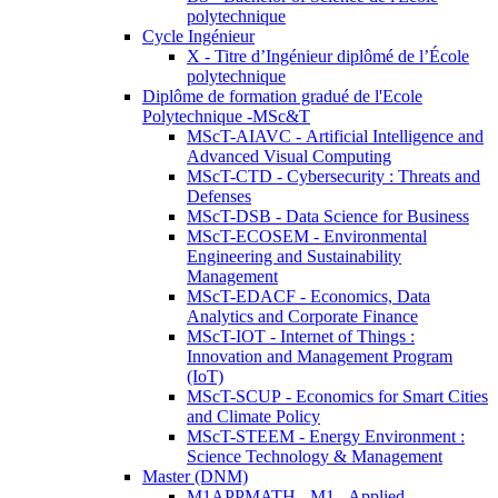
polytechnique
Cycle Ingénieur
X - Titre d’Ingénieur diplômé de l’École
polytechnique
Diplôme de formation gradué de l'Ecole
Polytechnique -MSc&T
MScT-AIAVC - Artificial Intelligence and
Advanced Visual Computing
MScT-CTD - Cybersecurity : Threats and
Defenses
MScT-DSB - Data Science for Business
MScT-ECOSEM - Environmental
Engineering and Sustainability
Management
MScT-EDACF - Economics, Data
Analytics and Corporate Finance
MScT-IOT - Internet of Things :
Innovation and Management Program
(IoT)
MScT-SCUP - Economics for Smart Cities
and Climate Policy
MScT-STEEM - Energy Environment :
Science Technology & Management
Master (DNM)
M1APPMATH - M1 - Applied