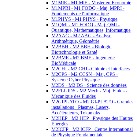
M1MIE - M1 MiE - Master en Economie
M1MPRI - M1 FODQ - Maj. MPRI -
Fondements de l'Informatique
M1PHYS - M1 PHYS - Physique
M1QMI - M1 FODQ - Maj. QMI -
Quantique, Mathematiques, Informatique
M2AAG - M2 AAG - Analyse,
Arithmétique, Géométrie
M2BBH - M2 BBH - Biologie,
Biotechnologie et Santé
M2BME - M2 BME - Ingénierie
BioMédicale
M2CHI - M2 CHI - Chimie et Interfaces
M2CPS - M2 CCSN - Maj. CPS -
Système Cyber Physique
M2DS - M2 DS - Science des données
M2FLUIDS - M2 Mech - Maj. Fluids -
Mecanique des Fluides
M2GIPLATO - M2 GI-PLATO - Grandes
installations - Plasmas, Lasers,
Accélérateurs, Tokamaks
M2HEP - M2 HEP - Physique des Hautes
Energies
M2ICFP - M2 ICFP - Centre International
de Physique Fondamentale