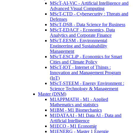
MScT-AI-ViC - Artificial Intelligence and
Advanced Visual Computing
MScT-CTD - Cybersecurity : Threats and
Defenses
MScT-DSB - Data Science for Business
MScT-EDACF - Economics, Data
Analytics and Corporate Finance
MScT-EESM - Environmental
Engineering and Sustainability
Management
MScT-ESCLiP - Economics for Smart
Cities and Climate Policy
MScT-IOT - Internet of Things :
Innovation and Management Program
(IoT)
MScT-STEEM - Energy Environment :
Science Technology & Management
Master (DNM)
M1APPMATH - M1 - Applied
Mathematics and statistics
M1BM - M1 Biomechanics
M1DATAAI - M1 Data AI - Data and
Artificial Intelligence
M1ECO - M1 Economie
M1ENERG - Master 1 Énergie