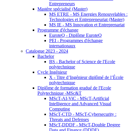
Entrepreneurs
Mastère spécialisé (Master)
MS ETRE - MS Energies Renouvelables :
Technologies et Entrepreneuriat (Master)
MS IE - MS Innovation et Entreprenariat
Programme d'échange
EuroteQ - Diplôme EuroteQ
PEI - Programmes d'échange
internationaux
Catalogue 2023 - 2024
Bachelor
BS - Bachelor of Science de l'Ecole
polytechnique
Cycle Ingénieur
X - Titre d’Ingénieur diplômé de l’École
polytechnique
Diplôme de formation gradué de l'Ecole
Polytechnique -MSc&T
MScT-AI-ViC - MScT-Artificial
Intelligence and Advanced Visual
Computing
MScT-CTD - MScT-Cybersecurity :
Threats and Defenses
MScT-DDDF - MScT-Double Degree
Data and Finance (DDDF)