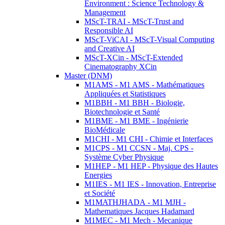
Environment : Science Technology &
Management
MScT-TRAI - MScT-Trust and
Responsible AI
MScT-ViCAI - MScT-Visual Computing
and Creative AI
MScT-XCin - MScT-Extended
Cinematography XCin
Master (DNM)
M1AMS - M1 AMS - Mathématiques
Appliquées et Statistiques
M1BBH - M1 BBH - Biologie,
Biotechnologie et Santé
M1BME - M1 BME - Ingénierie
BioMédicale
M1CHI - M1 CHI - Chimie et Interfaces
M1CPS - M1 CCSN - Maj. CPS -
Système Cyber Physique
M1HEP - M1 HEP - Physique des Hautes
Energies
M1IES - M1 IES - Innovation, Entreprise
et Société
M1MATHJHADA - M1 MJH -
Mathematiques Jacques Hadamard
M1MEC - M1 Mech - Mecanique