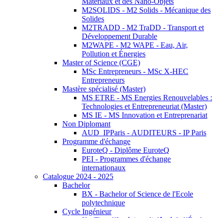
Matériaux et des Nano-Objets
M2SOLIDS - M2 Solids - Mécanique des
Solides
M2TRADD - M2 TraDD - Transport et
Développement Durable
M2WAPE - M2 WAPE - Eau, Air,
Pollution et Énergies
Master of Science (CGE)
MSc Entrepreneurs - MSc X-HEC
Entrepreneurs
Mastère spécialisé (Master)
MS ETRE - MS Energies Renouvelables :
Technologies et Entrepreneuriat (Master)
MS IE - MS Innovation et Entreprenariat
Non Diplomant
AUD_IPParis - AUDITEURS - IP Paris
Programme d'échange
EuroteQ - Diplôme EuroteQ
PEI - Programmes d'échange
internationaux
Catalogue 2024 - 2025
Bachelor
BX - Bachelor of Science de l'Ecole
polytechnique
Cycle Ingénieur