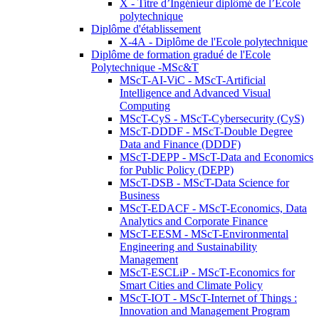
X - Titre d’Ingénieur diplômé de l’École
polytechnique
Diplôme d'établissement
X-4A - Diplôme de l'Ecole polytechnique
Diplôme de formation gradué de l'Ecole
Polytechnique -MSc&T
MScT-AI-ViC - MScT-Artificial
Intelligence and Advanced Visual
Computing
MScT-CyS - MScT-Cybersecurity (CyS)
MScT-DDDF - MScT-Double Degree
Data and Finance (DDDF)
MScT-DEPP - MScT-Data and Economics
for Public Policy (DEPP)
MScT-DSB - MScT-Data Science for
Business
MScT-EDACF - MScT-Economics, Data
Analytics and Corporate Finance
MScT-EESM - MScT-Environmental
Engineering and Sustainability
Management
MScT-ESCLiP - MScT-Economics for
Smart Cities and Climate Policy
MScT-IOT - MScT-Internet of Things :
Innovation and Management Program