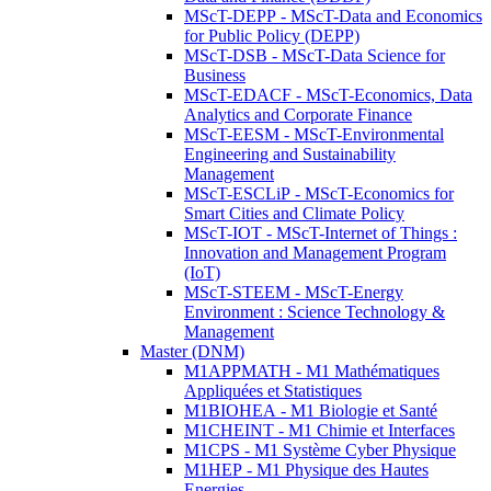
MScT-DEPP - MScT-Data and Economics
for Public Policy (DEPP)
MScT-DSB - MScT-Data Science for
Business
MScT-EDACF - MScT-Economics, Data
Analytics and Corporate Finance
MScT-EESM - MScT-Environmental
Engineering and Sustainability
Management
MScT-ESCLiP - MScT-Economics for
Smart Cities and Climate Policy
MScT-IOT - MScT-Internet of Things :
Innovation and Management Program
(IoT)
MScT-STEEM - MScT-Energy
Environment : Science Technology &
Management
Master (DNM)
M1APPMATH - M1 Mathématiques
Appliquées et Statistiques
M1BIOHEA - M1 Biologie et Santé
M1CHEINT - M1 Chimie et Interfaces
M1CPS - M1 Système Cyber Physique
M1HEP - M1 Physique des Hautes
Energies