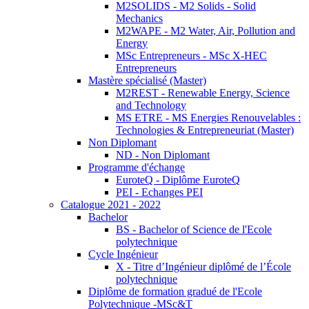
M2SOLIDS - M2 Solids - Solid
Mechanics
M2WAPE - M2 Water, Air, Pollution and
Energy
MSc Entrepreneurs - MSc X-HEC
Entrepreneurs
Mastère spécialisé (Master)
M2REST - Renewable Energy, Science
and Technology
MS ETRE - MS Energies Renouvelables :
Technologies & Entrepreneuriat (Master)
Non Diplomant
ND - Non Diplomant
Programme d'échange
EuroteQ - Diplôme EuroteQ
PEI - Echanges PEI
Catalogue 2021 - 2022
Bachelor
BS - Bachelor of Science de l'Ecole
polytechnique
Cycle Ingénieur
X - Titre d’Ingénieur diplômé de l’École
polytechnique
Diplôme de formation gradué de l'Ecole
Polytechnique -MSc&T