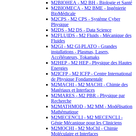
M2BIOHEA - M2 BH - Biologie et Santé
M2BIOMECA - M2 BME - Ingénierie
BioMédicale
M2CPS - M2 CPS - Système Cyber
Physique
M2DS - M2 DS - Data Science
M2FLUIDS - M2 Fluids - Mécanique des
Fluides
M2GI - M2 GI-PLATO - Grandes
installations - Plasmas, Lasers,
Accélérateurs, Tokamaks
M2HEP - M2 HEP - Physique des Hautes
Energies
M2ICFP - M2 ICFP - Centre International
de Physique Fondamentale
M2MACHI - M2 MACHI - Chimie des
Matériaux et Interfaces
M2MARES - M2 PBR - Physique par
Recherche
M2MATHMOD - M2 MM - Modélisation
Mathématique
M2MECENCLI - M2 MECENCLI -
Génie Mécanique pour les Cliniciens
M2MOCHI - M2 MoChI - Chimie
Moléculaire et Interfaces