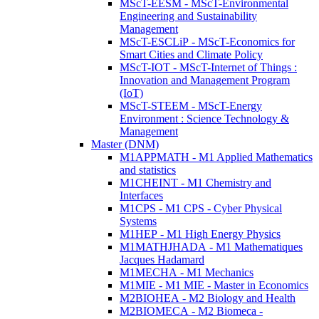
MScT-EESM - MScT-Environmental
Engineering and Sustainability
Management
MScT-ESCLiP - MScT-Economics for
Smart Cities and Climate Policy
MScT-IOT - MScT-Internet of Things :
Innovation and Management Program
(IoT)
MScT-STEEM - MScT-Energy
Environment : Science Technology &
Management
Master (DNM)
M1APPMATH - M1 Applied Mathematics
and statistics
M1CHEINT - M1 Chemistry and
Interfaces
M1CPS - M1 CPS - Cyber Physical
Systems
M1HEP - M1 High Energy Physics
M1MATHJHADA - M1 Mathematiques
Jacques Hadamard
M1MECHA - M1 Mechanics
M1MIE - M1 MIE - Master in Economics
M2BIOHEA - M2 Biology and Health
M2BIOMECA - M2 Biomeca -