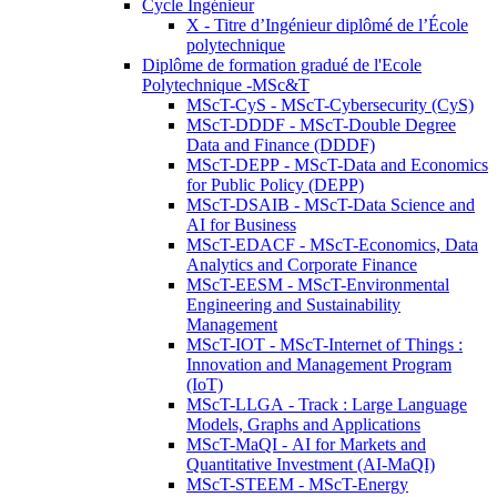
Cycle Ingénieur
X - Titre d’Ingénieur diplômé de l’École
polytechnique
Diplôme de formation gradué de l'Ecole
Polytechnique -MSc&T
MScT-CyS - MScT-Cybersecurity (CyS)
MScT-DDDF - MScT-Double Degree
Data and Finance (DDDF)
MScT-DEPP - MScT-Data and Economics
for Public Policy (DEPP)
MScT-DSAIB - MScT-Data Science and
AI for Business
MScT-EDACF - MScT-Economics, Data
Analytics and Corporate Finance
MScT-EESM - MScT-Environmental
Engineering and Sustainability
Management
MScT-IOT - MScT-Internet of Things :
Innovation and Management Program
(IoT)
MScT-LLGA - Track : Large Language
Models, Graphs and Applications
MScT-MaQI - AI for Markets and
Quantitative Investment (AI-MaQI)
MScT-STEEM - MScT-Energy