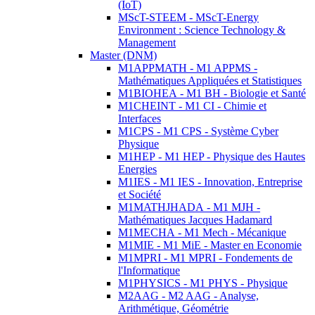
(IoT)
MScT-STEEM - MScT-Energy
Environment : Science Technology &
Management
Master (DNM)
M1APPMATH - M1 APPMS -
Mathématiques Appliquées et Statistiques
M1BIOHEA - M1 BH - Biologie et Santé
M1CHEINT - M1 CI - Chimie et
Interfaces
M1CPS - M1 CPS - Système Cyber
Physique
M1HEP - M1 HEP - Physique des Hautes
Energies
M1IES - M1 IES - Innovation, Entreprise
et Société
M1MATHJHADA - M1 MJH -
Mathématiques Jacques Hadamard
M1MECHA - M1 Mech - Mécanique
M1MIE - M1 MiE - Master en Economie
M1MPRI - M1 MPRI - Fondements de
l'Informatique
M1PHYSICS - M1 PHYS - Physique
M2AAG - M2 AAG - Analyse,
Arithmétique, Géométrie