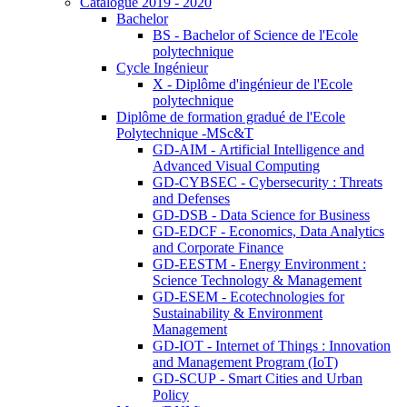
Catalogue 2019 - 2020
Bachelor
BS - Bachelor of Science de l'Ecole
polytechnique
Cycle Ingénieur
X - Diplôme d'ingénieur de l'Ecole
polytechnique
Diplôme de formation gradué de l'Ecole
Polytechnique -MSc&T
GD-AIM - Artificial Intelligence and
Advanced Visual Computing
GD-CYBSEC - Cybersecurity : Threats
and Defenses
GD-DSB - Data Science for Business
GD-EDCF - Economics, Data Analytics
and Corporate Finance
GD-EESTM - Energy Environment :
Science Technology & Management
GD-ESEM - Ecotechnologies for
Sustainability & Environment
Management
GD-IOT - Internet of Things : Innovation
and Management Program (IoT)
GD-SCUP - Smart Cities and Urban
Policy