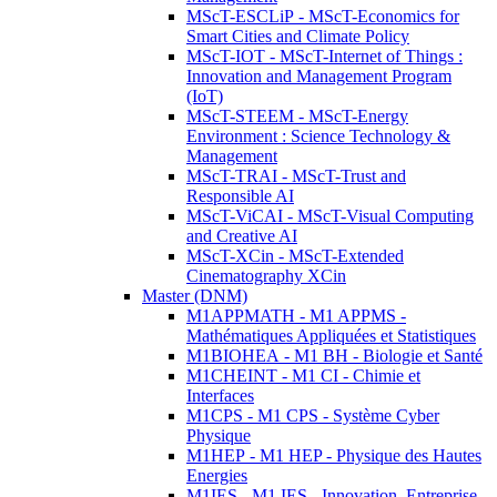
MScT-ESCLiP - MScT-Economics for
Smart Cities and Climate Policy
MScT-IOT - MScT-Internet of Things :
Innovation and Management Program
(IoT)
MScT-STEEM - MScT-Energy
Environment : Science Technology &
Management
MScT-TRAI - MScT-Trust and
Responsible AI
MScT-ViCAI - MScT-Visual Computing
and Creative AI
MScT-XCin - MScT-Extended
Cinematography XCin
Master (DNM)
M1APPMATH - M1 APPMS -
Mathématiques Appliquées et Statistiques
M1BIOHEA - M1 BH - Biologie et Santé
M1CHEINT - M1 CI - Chimie et
Interfaces
M1CPS - M1 CPS - Système Cyber
Physique
M1HEP - M1 HEP - Physique des Hautes
Energies
M1IES - M1 IES - Innovation, Entreprise