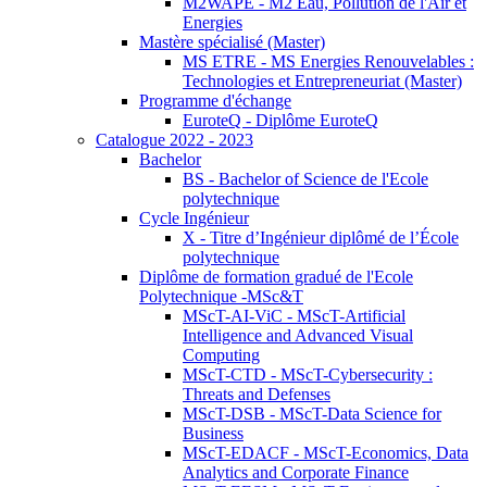
M2WAPE - M2 Eau, Pollution de l'Air et
Energies
Mastère spécialisé (Master)
MS ETRE - MS Energies Renouvelables :
Technologies et Entrepreneuriat (Master)
Programme d'échange
EuroteQ - Diplôme EuroteQ
Catalogue 2022 - 2023
Bachelor
BS - Bachelor of Science de l'Ecole
polytechnique
Cycle Ingénieur
X - Titre d’Ingénieur diplômé de l’École
polytechnique
Diplôme de formation gradué de l'Ecole
Polytechnique -MSc&T
MScT-AI-ViC - MScT-Artificial
Intelligence and Advanced Visual
Computing
MScT-CTD - MScT-Cybersecurity :
Threats and Defenses
MScT-DSB - MScT-Data Science for
Business
MScT-EDACF - MScT-Economics, Data
Analytics and Corporate Finance