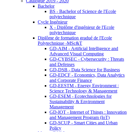
Catalogue 2019 - 2020
Bachelor
BS - Bachelor of Science de l'Ecole
polytechnique
Cycle Ingénieur
X - Diplôme d'ingénieur de l'Ecole
polytechnique
Diplôme de formation gradué de l'Ecole
Polytechnique -MSc&T
GD-AIM - Artificial Intelligence and
Advanced Visual Computing
GD-CYBSEC - Cybersecurity : Threats
and Defenses
GD-DSB - Data Science for Business
GD-EDCF - Economics, Data Analytics
and Corporate Finance
GD-EESTM - Energy Environment :
Science Technology & Management
GD-ESEM - Ecotechnologies for
Sustainability & Environment
Management
GD-IOT - Internet of Things : Innovation
and Management Program (IoT)
GD-SCUP - Smart Cities and Urban
Policy