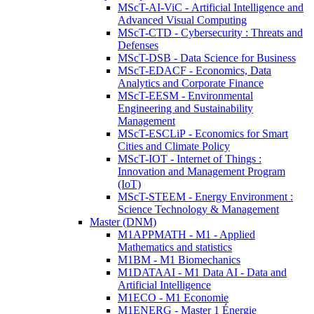
MScT-AI-ViC - Artificial Intelligence and
Advanced Visual Computing
MScT-CTD - Cybersecurity : Threats and
Defenses
MScT-DSB - Data Science for Business
MScT-EDACF - Economics, Data
Analytics and Corporate Finance
MScT-EESM - Environmental
Engineering and Sustainability
Management
MScT-ESCLiP - Economics for Smart
Cities and Climate Policy
MScT-IOT - Internet of Things :
Innovation and Management Program
(IoT)
MScT-STEEM - Energy Environment :
Science Technology & Management
Master (DNM)
M1APPMATH - M1 - Applied
Mathematics and statistics
M1BM - M1 Biomechanics
M1DATAAI - M1 Data AI - Data and
Artificial Intelligence
M1ECO - M1 Economie
M1ENERG - Master 1 Énergie