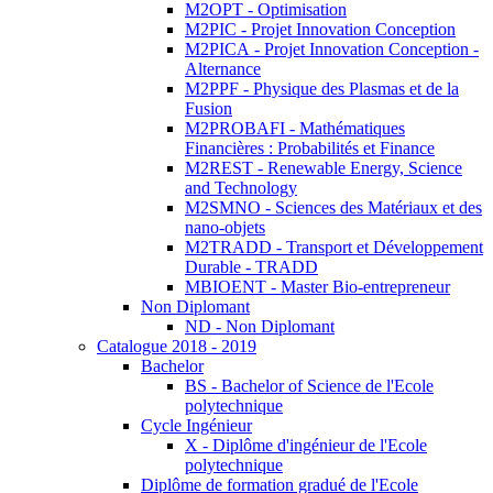
M2OPT - Optimisation
M2PIC - Projet Innovation Conception
M2PICA - Projet Innovation Conception -
Alternance
M2PPF - Physique des Plasmas et de la
Fusion
M2PROBAFI - Mathématiques
Financières : Probabilités et Finance
M2REST - Renewable Energy, Science
and Technology
M2SMNO - Sciences des Matériaux et des
nano-objets
M2TRADD - Transport et Développement
Durable - TRADD
MBIOENT - Master Bio-entrepreneur
Non Diplomant
ND - Non Diplomant
Catalogue 2018 - 2019
Bachelor
BS - Bachelor of Science de l'Ecole
polytechnique
Cycle Ingénieur
X - Diplôme d'ingénieur de l'Ecole
polytechnique
Diplôme de formation gradué de l'Ecole