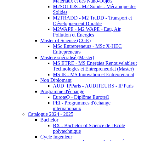
Matériaux et des Nano-Objets
M2SOLIDS - M2 Solids - Mécanique des
Solides
M2TRADD - M2 TraDD - Transport et
Développement Durable
M2WAPE - M2 WAPE - Eau, Air,
Pollution et Énergies
Master of Science (CGE)
MSc Entrepreneurs - MSc X-HEC
Entrepreneurs
Mastère spécialisé (Master)
MS ETRE - MS Energies Renouvelables :
Technologies et Entrepreneuriat (Master)
MS IE - MS Innovation et Entreprenariat
Non Diplomant
AUD_IPParis - AUDITEURS - IP Paris
Programme d'échange
EuroteQ - Diplôme EuroteQ
PEI - Programmes d'échange
internationaux
Catalogue 2024 - 2025
Bachelor
BX - Bachelor of Science de l'Ecole
polytechnique
Cycle Ingénieur