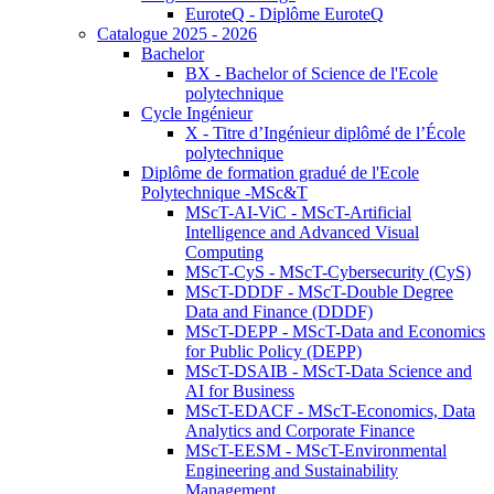
EuroteQ - Diplôme EuroteQ
Catalogue 2025 - 2026
Bachelor
BX - Bachelor of Science de l'Ecole
polytechnique
Cycle Ingénieur
X - Titre d’Ingénieur diplômé de l’École
polytechnique
Diplôme de formation gradué de l'Ecole
Polytechnique -MSc&T
MScT-AI-ViC - MScT-Artificial
Intelligence and Advanced Visual
Computing
MScT-CyS - MScT-Cybersecurity (CyS)
MScT-DDDF - MScT-Double Degree
Data and Finance (DDDF)
MScT-DEPP - MScT-Data and Economics
for Public Policy (DEPP)
MScT-DSAIB - MScT-Data Science and
AI for Business
MScT-EDACF - MScT-Economics, Data
Analytics and Corporate Finance
MScT-EESM - MScT-Environmental
Engineering and Sustainability
Management