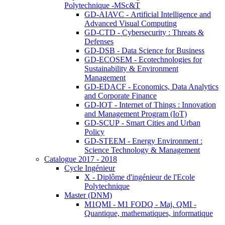
Polytechnique -MSc&T
GD-AIAVC - Artificial Intelligence and
Advanced Visual Computing
GD-CTD - Cybersecurity : Threats &
Defenses
GD-DSB - Data Science for Business
GD-ECOSEM - Ecotechnologies for
Sustainability & Environment
Management
GD-EDACF - Economics, Data Analytics
and Corporate Finance
GD-IOT - Internet of Things : Innovation
and Management Program (IoT)
GD-SCUP - Smart Cities and Urban
Policy
GD-STEEM - Energy Environment :
Science Technology & Management
Catalogue 2017 - 2018
Cycle Ingénieur
X - Diplôme d'ingénieur de l'Ecole
Polytechnique
Master (DNM)
M1QMI - M1 FODQ - Maj. QMI -
Quantique, mathematiques, informatique