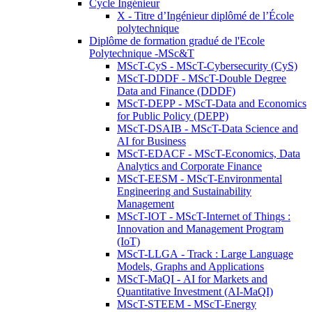
Cycle Ingénieur
X - Titre d’Ingénieur diplômé de l’École
polytechnique
Diplôme de formation gradué de l'Ecole
Polytechnique -MSc&T
MScT-CyS - MScT-Cybersecurity (CyS)
MScT-DDDF - MScT-Double Degree
Data and Finance (DDDF)
MScT-DEPP - MScT-Data and Economics
for Public Policy (DEPP)
MScT-DSAIB - MScT-Data Science and
AI for Business
MScT-EDACF - MScT-Economics, Data
Analytics and Corporate Finance
MScT-EESM - MScT-Environmental
Engineering and Sustainability
Management
MScT-IOT - MScT-Internet of Things :
Innovation and Management Program
(IoT)
MScT-LLGA - Track : Large Language
Models, Graphs and Applications
MScT-MaQI - AI for Markets and
Quantitative Investment (AI-MaQI)
MScT-STEEM - MScT-Energy