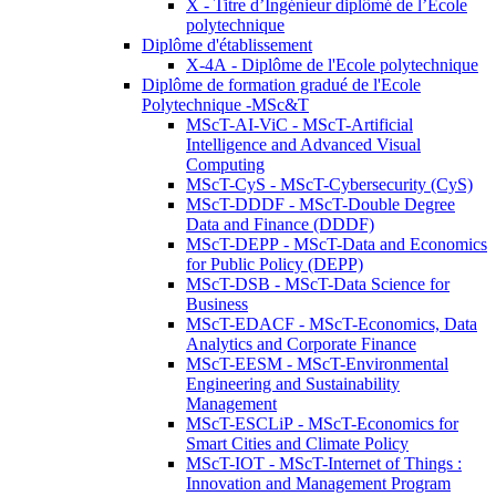
X - Titre d’Ingénieur diplômé de l’École
polytechnique
Diplôme d'établissement
X-4A - Diplôme de l'Ecole polytechnique
Diplôme de formation gradué de l'Ecole
Polytechnique -MSc&T
MScT-AI-ViC - MScT-Artificial
Intelligence and Advanced Visual
Computing
MScT-CyS - MScT-Cybersecurity (CyS)
MScT-DDDF - MScT-Double Degree
Data and Finance (DDDF)
MScT-DEPP - MScT-Data and Economics
for Public Policy (DEPP)
MScT-DSB - MScT-Data Science for
Business
MScT-EDACF - MScT-Economics, Data
Analytics and Corporate Finance
MScT-EESM - MScT-Environmental
Engineering and Sustainability
Management
MScT-ESCLiP - MScT-Economics for
Smart Cities and Climate Policy
MScT-IOT - MScT-Internet of Things :
Innovation and Management Program