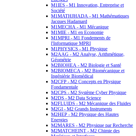
M1IES - M1 Innovation, Entreprise et
Société
M1MATHJHADA - M1 Mathématiques
Jacques Hadamard
M1MECHA - M1 Mécanique
M1MIE - M1 en Economie
M1MPRI - M1 Fondements de
l'Informatique MPRI
M1PHYSICS - M1 Physique
M2AAG - M2 Analyse, Arithmétique,
Géométrie
M2BIOHEA - M2 Biologie et Santé
M2BIOMECA - M2 Biomécanique et
Ingéniérie Biomédical
M2CFP - M2 Concepts en Physique
Fondamentale
M2CPS - M2 Système Cyber Physique
M2DS - M2 Data Science
M2FLUIDS - M2 Mécanique des Fluides
M2GI - M2 Grands Instruments
M2HEP - M2 Physique des Hautes
Energies
M2MARES - M2 Physique par Recherche
M2MATCHEINT - M2 Chimie des