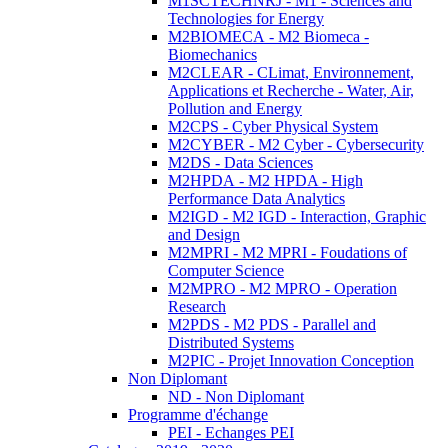
M1SCTECHNRJ - M1 - Sciences and
Technologies for Energy
M2BIOMECA - M2 Biomeca -
Biomechanics
M2CLEAR - CLimat, Environnement,
Applications et Recherche - Water, Air,
Pollution and Energy
M2CPS - Cyber Physical System
M2CYBER - M2 Cyber - Cybersecurity
M2DS - Data Sciences
M2HPDA - M2 HPDA - High
Performance Data Analytics
M2IGD - M2 IGD - Interaction, Graphic
and Design
M2MPRI - M2 MPRI - Foudations of
Computer Science
M2MPRO - M2 MPRO - Operation
Research
M2PDS - M2 PDS - Parallel and
Distributed Systems
M2PIC - Projet Innovation Conception
Non Diplomant
ND - Non Diplomant
Programme d'échange
PEI - Echanges PEI