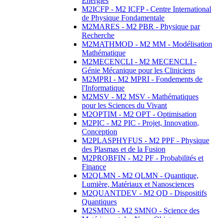
Energies
M2ICFP - M2 ICFP - Centre International
de Physique Fondamentale
M2MARES - M2 PBR - Physique par
Recherche
M2MATHMOD - M2 MM - Modélisation
Mathématique
M2MECENCLI - M2 MECENCLI -
Génie Mécanique pour les Cliniciens
M2MPRI - M2 MPRI - Fondements de
l'Informatique
M2MSV - M2 MSV - Mathématiques
pour les Sciences du Vivant
M2OPTIM - M2 OPT - Optimisation
M2PIC - M2 PIC - Projet, Innovation,
Conception
M2PLASPHYFUS - M2 PPF - Physique
des Plasmas et de la Fusion
M2PROBFIN - M2 PF - Probabilités et
Finance
M2QLMN - M2 QLMN - Quantique,
Lumière, Matériaux et Nanosciences
M2QUANTDEV - M2 QD - Dispositifs
Quantiques
M2SMNO - M2 SMNO - Science des