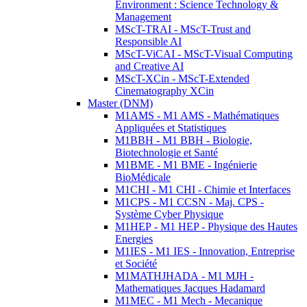
Environment : Science Technology &
Management
MScT-TRAI - MScT-Trust and
Responsible AI
MScT-ViCAI - MScT-Visual Computing
and Creative AI
MScT-XCin - MScT-Extended
Cinematography XCin
Master (DNM)
M1AMS - M1 AMS - Mathématiques
Appliquées et Statistiques
M1BBH - M1 BBH - Biologie,
Biotechnologie et Santé
M1BME - M1 BME - Ingénierie
BioMédicale
M1CHI - M1 CHI - Chimie et Interfaces
M1CPS - M1 CCSN - Maj. CPS -
Système Cyber Physique
M1HEP - M1 HEP - Physique des Hautes
Energies
M1IES - M1 IES - Innovation, Entreprise
et Société
M1MATHJHADA - M1 MJH -
Mathematiques Jacques Hadamard
M1MEC - M1 Mech - Mecanique