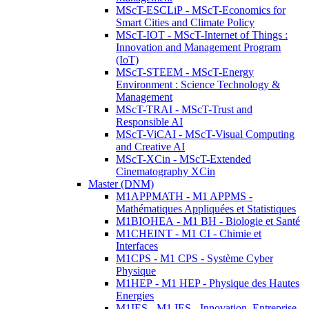
MScT-ESCLiP - MScT-Economics for
Smart Cities and Climate Policy
MScT-IOT - MScT-Internet of Things :
Innovation and Management Program
(IoT)
MScT-STEEM - MScT-Energy
Environment : Science Technology &
Management
MScT-TRAI - MScT-Trust and
Responsible AI
MScT-ViCAI - MScT-Visual Computing
and Creative AI
MScT-XCin - MScT-Extended
Cinematography XCin
Master (DNM)
M1APPMATH - M1 APPMS -
Mathématiques Appliquées et Statistiques
M1BIOHEA - M1 BH - Biologie et Santé
M1CHEINT - M1 CI - Chimie et
Interfaces
M1CPS - M1 CPS - Système Cyber
Physique
M1HEP - M1 HEP - Physique des Hautes
Energies
M1IES - M1 IES - Innovation, Entreprise