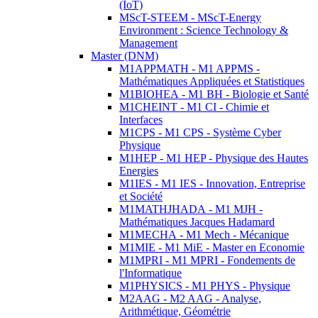
(IoT)
MScT-STEEM - MScT-Energy
Environment : Science Technology &
Management
Master (DNM)
M1APPMATH - M1 APPMS -
Mathématiques Appliquées et Statistiques
M1BIOHEA - M1 BH - Biologie et Santé
M1CHEINT - M1 CI - Chimie et
Interfaces
M1CPS - M1 CPS - Système Cyber
Physique
M1HEP - M1 HEP - Physique des Hautes
Energies
M1IES - M1 IES - Innovation, Entreprise
et Société
M1MATHJHADA - M1 MJH -
Mathématiques Jacques Hadamard
M1MECHA - M1 Mech - Mécanique
M1MIE - M1 MiE - Master en Economie
M1MPRI - M1 MPRI - Fondements de
l'Informatique
M1PHYSICS - M1 PHYS - Physique
M2AAG - M2 AAG - Analyse,
Arithmétique, Géométrie