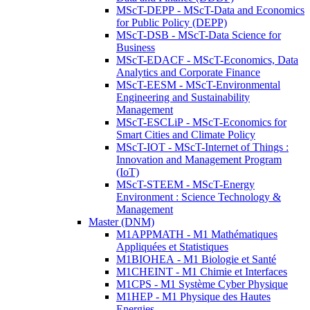
MScT-DEPP - MScT-Data and Economics
for Public Policy (DEPP)
MScT-DSB - MScT-Data Science for
Business
MScT-EDACF - MScT-Economics, Data
Analytics and Corporate Finance
MScT-EESM - MScT-Environmental
Engineering and Sustainability
Management
MScT-ESCLiP - MScT-Economics for
Smart Cities and Climate Policy
MScT-IOT - MScT-Internet of Things :
Innovation and Management Program
(IoT)
MScT-STEEM - MScT-Energy
Environment : Science Technology &
Management
Master (DNM)
M1APPMATH - M1 Mathématiques
Appliquées et Statistiques
M1BIOHEA - M1 Biologie et Santé
M1CHEINT - M1 Chimie et Interfaces
M1CPS - M1 Système Cyber Physique
M1HEP - M1 Physique des Hautes
Energies