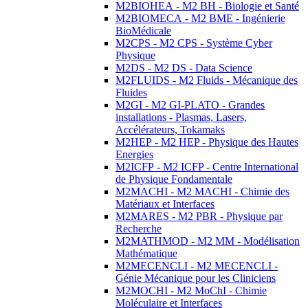
M2BIOHEA - M2 BH - Biologie et Santé
M2BIOMECA - M2 BME - Ingénierie
BioMédicale
M2CPS - M2 CPS - Système Cyber
Physique
M2DS - M2 DS - Data Science
M2FLUIDS - M2 Fluids - Mécanique des
Fluides
M2GI - M2 GI-PLATO - Grandes
installations - Plasmas, Lasers,
Accélérateurs, Tokamaks
M2HEP - M2 HEP - Physique des Hautes
Energies
M2ICFP - M2 ICFP - Centre International
de Physique Fondamentale
M2MACHI - M2 MACHI - Chimie des
Matériaux et Interfaces
M2MARES - M2 PBR - Physique par
Recherche
M2MATHMOD - M2 MM - Modélisation
Mathématique
M2MECENCLI - M2 MECENCLI -
Génie Mécanique pour les Cliniciens
M2MOCHI - M2 MoChI - Chimie
Moléculaire et Interfaces