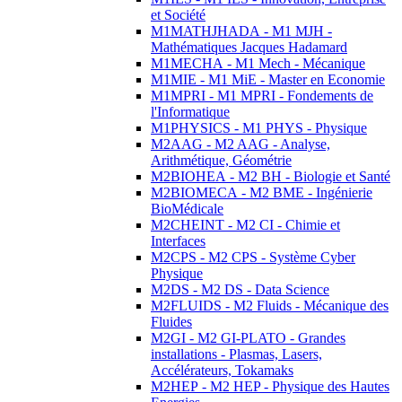
et Société
M1MATHJHADA - M1 MJH -
Mathématiques Jacques Hadamard
M1MECHA - M1 Mech - Mécanique
M1MIE - M1 MiE - Master en Economie
M1MPRI - M1 MPRI - Fondements de
l'Informatique
M1PHYSICS - M1 PHYS - Physique
M2AAG - M2 AAG - Analyse,
Arithmétique, Géométrie
M2BIOHEA - M2 BH - Biologie et Santé
M2BIOMECA - M2 BME - Ingénierie
BioMédicale
M2CHEINT - M2 CI - Chimie et
Interfaces
M2CPS - M2 CPS - Système Cyber
Physique
M2DS - M2 DS - Data Science
M2FLUIDS - M2 Fluids - Mécanique des
Fluides
M2GI - M2 GI-PLATO - Grandes
installations - Plasmas, Lasers,
Accélérateurs, Tokamaks
M2HEP - M2 HEP - Physique des Hautes