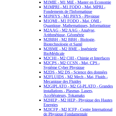
M1MIE - M1 MiE - Master en Economie
M1MPRI - M1 FODQ - Maj. MPRI -
Fondements de l'Informatique
M1PHYS - M1 PHYS - Physique
M1QMI - M1 FODQ - Maj. QMI -
Quantique, Mathematiques, Informatique
M2AAG - M2 AAG - Analyse,
Arithmétique, Géométrie
M2BBH - M2 BBH - Biologie,
Biotechnologie et Santé
M2BME - M2 BME - Ingénierie
BioMédicale
M2CHI - M2 CHI - Chimie et Interfaces
M2CPS - M2 CCSN - Maj. CPS -
Système Cyber Physique
M2DS - M2 DS - Science des données
M2FLUIDS - M2 Mech - Maj. Fluids -
Mecanique des Fluides
M2GIPLATO - M2 GI-PLATO - Grandes
installations - Plasmas, Lasers,
Accélérateurs, Tokamaks
M2HEP - M2 HEP - Physique des Hautes
Energies
M2ICFP - M2 ICFP - Centre International
de Physique Fondamentale