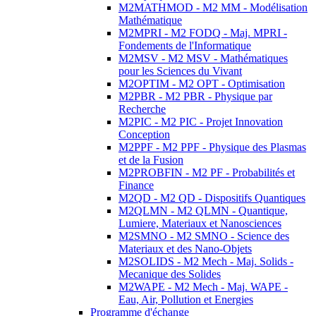
M2MATHMOD - M2 MM - Modélisation
Mathématique
M2MPRI - M2 FODQ - Maj. MPRI -
Fondements de l'Informatique
M2MSV - M2 MSV - Mathématiques
pour les Sciences du Vivant
M2OPTIM - M2 OPT - Optimisation
M2PBR - M2 PBR - Physique par
Recherche
M2PIC - M2 PIC - Projet Innovation
Conception
M2PPF - M2 PPF - Physique des Plasmas
et de la Fusion
M2PROBFIN - M2 PF - Probabilités et
Finance
M2QD - M2 QD - Dispositifs Quantiques
M2QLMN - M2 QLMN - Quantique,
Lumiere, Materiaux et Nanosciences
M2SMNO - M2 SMNO - Science des
Materiaux et des Nano-Objets
M2SOLIDS - M2 Mech - Maj. Solids -
Mecanique des Solides
M2WAPE - M2 Mech - Maj. WAPE -
Eau, Air, Pollution et Energies
Programme d'échange