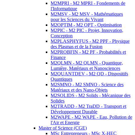
M2MPRI - M2 MPRI - Fondements de
l'Informatique
M2MSV - M2 MSV - Mathématiques
pour les Sciences du Vivant
M2OPTIM - M2 OPT - Optimisation
M2PIC - M2 PIC - Projet, Innovation,
Conception
M2PLASPHYFUS - M2 PPF - Physique
des Plasmas et de la Fusion
M2PROBFIN - M2 PF - Probabilités et
Finance
M2QLMN - M2 QLMN - Quantique,
Lumière, Matériaux et Nanosciences
M2QUANTDEV - M2 QD - Dispositifs
Quantiques
M2SMNO - M2 SMNO - Science des
Matériaux et des Nano-Objets
M2SOLIDS - M2 Solids - Mécanique des
Solides
M2TRADD - M2 TraDD - Transport et
Développement Durable
M2WAPE - M2 WAPE - Eau, Pollution de
l'Air et Energie
Master of Science (CGE)
MSc Entrepreneurs - MSc X-HEC