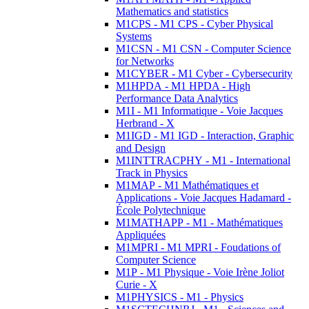
Mathematics and statistics
M1CPS - M1 CPS - Cyber Physical
Systems
M1CSN - M1 CSN - Computer Science
for Networks
M1CYBER - M1 Cyber - Cybersecurity
M1HPDA - M1 HPDA - High
Performance Data Analytics
M1I - M1 Informatique - Voie Jacques
Herbrand - X
M1IGD - M1 IGD - Interaction, Graphic
and Design
M1INTTRACPHY - M1 - International
Track in Physics
M1MAP - M1 Mathématiques et
Applications - Voie Jacques Hadamard -
École Polytechnique
M1MATHAPP - M1 - Mathématiques
Appliquées
M1MPRI - M1 MPRI - Foudations of
Computer Science
M1P - M1 Physique - Voie Irène Joliot
Curie - X
M1PHYSICS - M1 - Physics