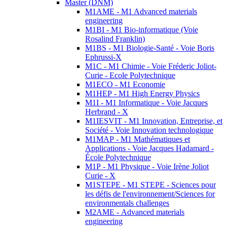
Master (DNM)
M1AME - M1 Advanced materials
engineering
M1BI - M1 Bio-informatique (Voie
Rosalind Franklin)
M1BS - M1 Biologie-Santé - Voie Boris
Ephrussi-X
M1C - M1 Chimie - Voie Fréderic Joliot-
Curie - Ecole Polytechnique
M1ECO - M1 Economie
M1HEP - M1 High Energy Physics
M1I - M1 Informatique - Voie Jacques
Herbrand - X
M1IESVIT - M1 Innovation, Entreprise, et
Société - Voie Innovation technologique
M1MAP - M1 Mathématiques et
Applications - Voie Jacques Hadamard -
École Polytechnique
M1P - M1 Physique - Voie Irène Joliot
Curie - X
M1STEPE - M1 STEPE - Sciences pour
les défis de l'environnement/Sciences for
environmentals challenges
M2AME - Advanced materials
engineering