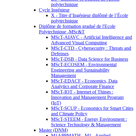
polytechnique
Cycle Ingénieur
X - Titre d’Ingénieur diplômé de l’École
polytechnique
Diplôme de formation gradué de l'Ecole
Polytechnique -MSc&T
MScT-AIAVC - Artificial Intelligence and
Advanced Visual Computing
MScT-CTD - Cybersecurity : Threats and
Defenses
MScT-DSB - Data Science for Business
MScT-ECOSEM - Environmental
Engineering and Sustainability
Management
MScT-EDACF - Economics, Data
Analytics and Corporate Finance
MScT-IOT - Internet of Things :
Innovation and Management Program
(IoT)
MScT-SCUP - Economics for Smart Cities
and Climate Policy
MScT-STEEM - Energy Environment :
Science Technology & Management
Master (DNM)
M1APPMATH - M1 - Applied