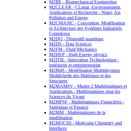
M2BE - Biomechanical Engineering
M2CLEAR - CLimat, Environnement,
Applications et Recherche - Water, Air,
Pollution and Energy
M2CMASIC - Conception, Modélisation
et Architecture des Systèmes Industriels
Complexes
M2DQ - Dispositif quantique
M2DS - Data Sciences
M2FM - Fluid Mechanics
M2HEP - High Energy physics
M2ITIE - Innovation Technologique :
ingénierie et entrepreneuriat
M2M4S - Modélisation Multiphysique
Multiéchelle des Matériaux et des
Structures
M2MAMSV - Master 2 Mathématiques et
Applications - Mathématiques pour les
Sciences du Vivant
M2MFSF - Mathématiques Financières :
Statistique et Finance
M2MM - Mathématiques de la
modélisation
M2MOCHI - Molecular Chemistry and
Interfaces