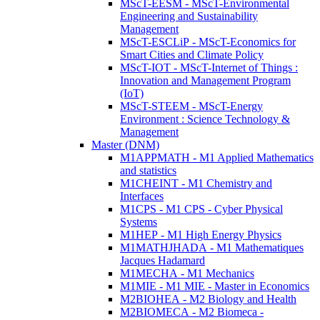
MScT-EESM - MScT-Environmental
Engineering and Sustainability
Management
MScT-ESCLiP - MScT-Economics for
Smart Cities and Climate Policy
MScT-IOT - MScT-Internet of Things :
Innovation and Management Program
(IoT)
MScT-STEEM - MScT-Energy
Environment : Science Technology &
Management
Master (DNM)
M1APPMATH - M1 Applied Mathematics
and statistics
M1CHEINT - M1 Chemistry and
Interfaces
M1CPS - M1 CPS - Cyber Physical
Systems
M1HEP - M1 High Energy Physics
M1MATHJHADA - M1 Mathematiques
Jacques Hadamard
M1MECHA - M1 Mechanics
M1MIE - M1 MIE - Master in Economics
M2BIOHEA - M2 Biology and Health
M2BIOMECA - M2 Biomeca -