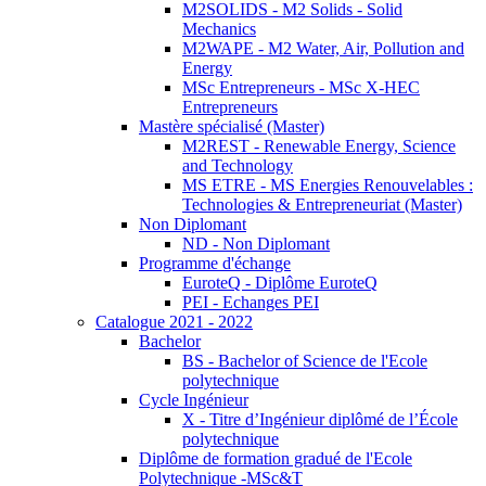
M2SOLIDS - M2 Solids - Solid
Mechanics
M2WAPE - M2 Water, Air, Pollution and
Energy
MSc Entrepreneurs - MSc X-HEC
Entrepreneurs
Mastère spécialisé (Master)
M2REST - Renewable Energy, Science
and Technology
MS ETRE - MS Energies Renouvelables :
Technologies & Entrepreneuriat (Master)
Non Diplomant
ND - Non Diplomant
Programme d'échange
EuroteQ - Diplôme EuroteQ
PEI - Echanges PEI
Catalogue 2021 - 2022
Bachelor
BS - Bachelor of Science de l'Ecole
polytechnique
Cycle Ingénieur
X - Titre d’Ingénieur diplômé de l’École
polytechnique
Diplôme de formation gradué de l'Ecole
Polytechnique -MSc&T