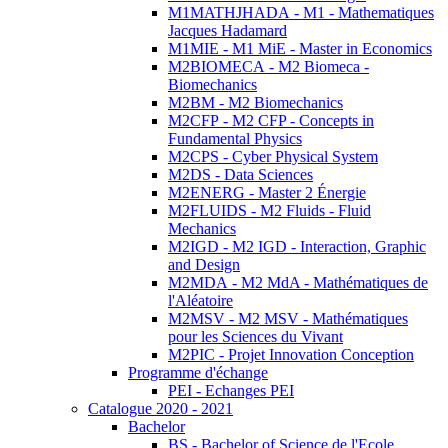
M1MATHJHADA - M1 - Mathematiques
Jacques Hadamard
M1MIE - M1 MiE - Master in Economics
M2BIOMECA - M2 Biomeca -
Biomechanics
M2BM - M2 Biomechanics
M2CFP - M2 CFP - Concepts in
Fundamental Physics
M2CPS - Cyber Physical System
M2DS - Data Sciences
M2ENERG - Master 2 Énergie
M2FLUIDS - M2 Fluids - Fluid
Mechanics
M2IGD - M2 IGD - Interaction, Graphic
and Design
M2MDA - M2 MdA - Mathématiques de
l'Aléatoire
M2MSV - M2 MSV - Mathématiques
pour les Sciences du Vivant
M2PIC - Projet Innovation Conception
Programme d'échange
PEI - Echanges PEI
Catalogue 2020 - 2021
Bachelor
BS - Bachelor of Science de l'Ecole