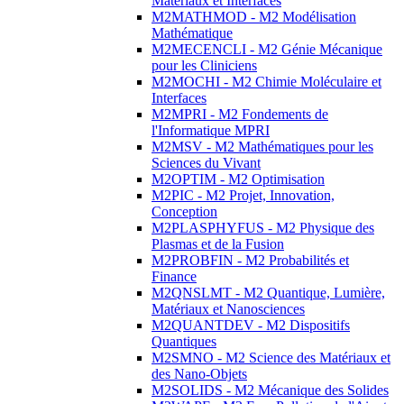
Matériaux et Interfaces
M2MATHMOD - M2 Modélisation
Mathématique
M2MECENCLI - M2 Génie Mécanique
pour les Cliniciens
M2MOCHI - M2 Chimie Moléculaire et
Interfaces
M2MPRI - M2 Fondements de
l'Informatique MPRI
M2MSV - M2 Mathématiques pour les
Sciences du Vivant
M2OPTIM - M2 Optimisation
M2PIC - M2 Projet, Innovation,
Conception
M2PLASPHYFUS - M2 Physique des
Plasmas et de la Fusion
M2PROBFIN - M2 Probabilités et
Finance
M2QNSLMT - M2 Quantique, Lumière,
Matériaux et Nanosciences
M2QUANTDEV - M2 Dispositifs
Quantiques
M2SMNO - M2 Science des Matériaux et
des Nano-Objets
M2SOLIDS - M2 Mécanique des Solides