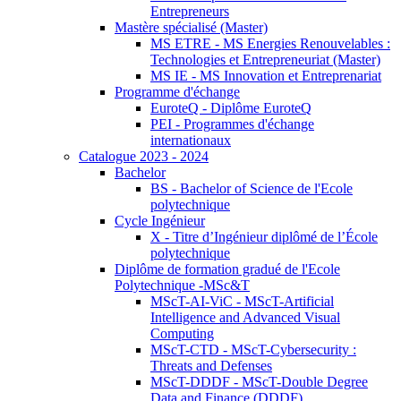
Entrepreneurs
Mastère spécialisé (Master)
MS ETRE - MS Energies Renouvelables :
Technologies et Entrepreneuriat (Master)
MS IE - MS Innovation et Entreprenariat
Programme d'échange
EuroteQ - Diplôme EuroteQ
PEI - Programmes d'échange
internationaux
Catalogue 2023 - 2024
Bachelor
BS - Bachelor of Science de l'Ecole
polytechnique
Cycle Ingénieur
X - Titre d’Ingénieur diplômé de l’École
polytechnique
Diplôme de formation gradué de l'Ecole
Polytechnique -MSc&T
MScT-AI-ViC - MScT-Artificial
Intelligence and Advanced Visual
Computing
MScT-CTD - MScT-Cybersecurity :
Threats and Defenses
MScT-DDDF - MScT-Double Degree
Data and Finance (DDDF)