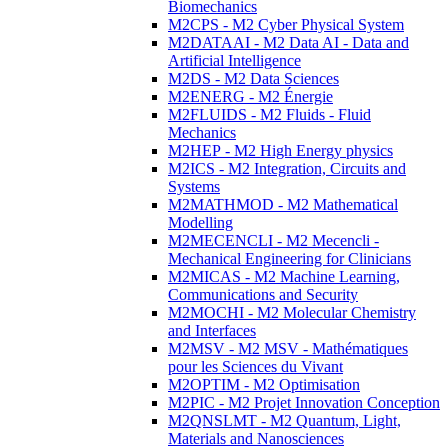
Biomechanics
M2CPS - M2 Cyber Physical System
M2DATAAI - M2 Data AI - Data and
Artificial Intelligence
M2DS - M2 Data Sciences
M2ENERG - M2 Énergie
M2FLUIDS - M2 Fluids - Fluid
Mechanics
M2HEP - M2 High Energy physics
M2ICS - M2 Integration, Circuits and
Systems
M2MATHMOD - M2 Mathematical
Modelling
M2MECENCLI - M2 Mecencli -
Mechanical Engineering for Clinicians
M2MICAS - M2 Machine Learning,
Communications and Security
M2MOCHI - M2 Molecular Chemistry
and Interfaces
M2MSV - M2 MSV - Mathématiques
pour les Sciences du Vivant
M2OPTIM - M2 Optimisation
M2PIC - M2 Projet Innovation Conception
M2QNSLMT - M2 Quantum, Light,
Materials and Nanosciences