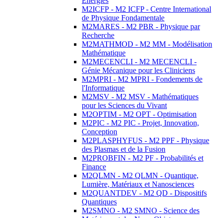
Energies
M2ICFP - M2 ICFP - Centre International
de Physique Fondamentale
M2MARES - M2 PBR - Physique par
Recherche
M2MATHMOD - M2 MM - Modélisation
Mathématique
M2MECENCLI - M2 MECENCLI -
Génie Mécanique pour les Cliniciens
M2MPRI - M2 MPRI - Fondements de
l'Informatique
M2MSV - M2 MSV - Mathématiques
pour les Sciences du Vivant
M2OPTIM - M2 OPT - Optimisation
M2PIC - M2 PIC - Projet, Innovation,
Conception
M2PLASPHYFUS - M2 PPF - Physique
des Plasmas et de la Fusion
M2PROBFIN - M2 PF - Probabilités et
Finance
M2QLMN - M2 QLMN - Quantique,
Lumière, Matériaux et Nanosciences
M2QUANTDEV - M2 QD - Dispositifs
Quantiques
M2SMNO - M2 SMNO - Science des