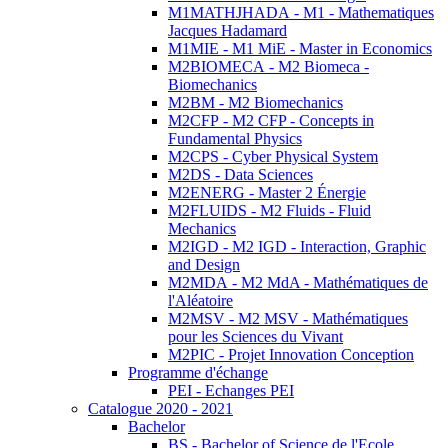
M1MATHJHADA - M1 - Mathematiques
Jacques Hadamard
M1MIE - M1 MiE - Master in Economics
M2BIOMECA - M2 Biomeca -
Biomechanics
M2BM - M2 Biomechanics
M2CFP - M2 CFP - Concepts in
Fundamental Physics
M2CPS - Cyber Physical System
M2DS - Data Sciences
M2ENERG - Master 2 Énergie
M2FLUIDS - M2 Fluids - Fluid
Mechanics
M2IGD - M2 IGD - Interaction, Graphic
and Design
M2MDA - M2 MdA - Mathématiques de
l'Aléatoire
M2MSV - M2 MSV - Mathématiques
pour les Sciences du Vivant
M2PIC - Projet Innovation Conception
Programme d'échange
PEI - Echanges PEI
Catalogue 2020 - 2021
Bachelor
BS - Bachelor of Science de l'Ecole