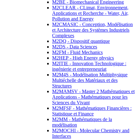
M2BE - Biomechanical Engineering
M2CLEAR - CLimat, Environnement,
Applications et Recherche - Water, Air,
Pollution and Energy
M2CMASIC - Conception, Modélisation
et Architecture des Systèmes Industriels
Complexes
M2DQ - Dispositif quantique
M2DS - Data Sciences
M2FM - Fluid Mechanics
M2HEP - High Energy physics
M2ITIE - Innovation Technologique :
ingénierie et entrepreneuriat
M2M4S - Modélisation Multiphysique
Multiéchelle des Matériaux et des
Structures
M2MAMSV - Master 2 Mathématiques et
Applications - Mathématiques pour les
Sciences du Vivant
M2MFSF - Mathématiques Financières :
Statistique et Finance
M2MM - Mathématiques de la
modélisation
M2MOCHI - Molecular Chemistry and
Interfaces