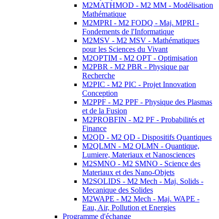
M2MATHMOD - M2 MM - Modélisation
Mathématique
M2MPRI - M2 FODQ - Maj. MPRI -
Fondements de l'Informatique
M2MSV - M2 MSV - Mathématiques
pour les Sciences du Vivant
M2OPTIM - M2 OPT - Optimisation
M2PBR - M2 PBR - Physique par
Recherche
M2PIC - M2 PIC - Projet Innovation
Conception
M2PPF - M2 PPF - Physique des Plasmas
et de la Fusion
M2PROBFIN - M2 PF - Probabilités et
Finance
M2QD - M2 QD - Dispositifs Quantiques
M2QLMN - M2 QLMN - Quantique,
Lumiere, Materiaux et Nanosciences
M2SMNO - M2 SMNO - Science des
Materiaux et des Nano-Objets
M2SOLIDS - M2 Mech - Maj. Solids -
Mecanique des Solides
M2WAPE - M2 Mech - Maj. WAPE -
Eau, Air, Pollution et Energies
Programme d'échange