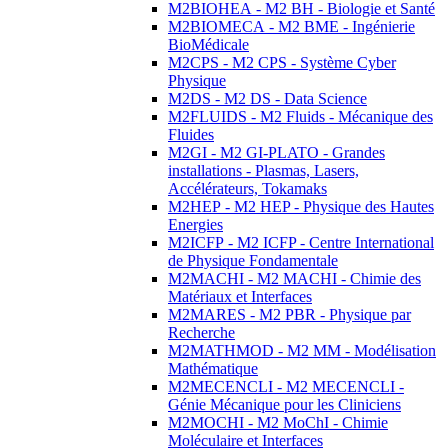
M2BIOHEA - M2 BH - Biologie et Santé
M2BIOMECA - M2 BME - Ingénierie
BioMédicale
M2CPS - M2 CPS - Système Cyber
Physique
M2DS - M2 DS - Data Science
M2FLUIDS - M2 Fluids - Mécanique des
Fluides
M2GI - M2 GI-PLATO - Grandes
installations - Plasmas, Lasers,
Accélérateurs, Tokamaks
M2HEP - M2 HEP - Physique des Hautes
Energies
M2ICFP - M2 ICFP - Centre International
de Physique Fondamentale
M2MACHI - M2 MACHI - Chimie des
Matériaux et Interfaces
M2MARES - M2 PBR - Physique par
Recherche
M2MATHMOD - M2 MM - Modélisation
Mathématique
M2MECENCLI - M2 MECENCLI -
Génie Mécanique pour les Cliniciens
M2MOCHI - M2 MoChI - Chimie
Moléculaire et Interfaces