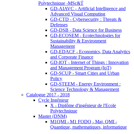
Polytechnique -MSc&T
GD-AIAVC - Artificial Intelligence and
Advanced Visual Computing
GD-CTD - Cybersecurity : Threats &
Defenses
GD-DSB - Data Science for Business
GD-ECOSEM - Ecotechnologies for
Sustainability & Environment
Management
GD-EDACF - Economics, Data Analytics
and Corporate Finance
GD-IOT - Internet of Things : Innovation
and Management Program (IoT)
GD-SCUP - Smart Cities and Urban
Policy
GD-STEEM - Energy Environment :
Science Technology & Management
Catalogue 2017 - 2018
Cycle Ingénieur
X - Diplôme d'ingénieur de l'Ecole
Polytechnique
Master (DNM)
M1QMI - M1 FODQ - Maj. QMI -
Quantique, mathematiques, informatique