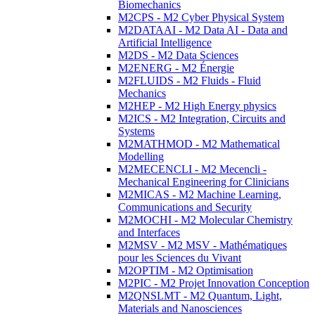
Biomechanics
M2CPS - M2 Cyber Physical System
M2DATAAI - M2 Data AI - Data and
Artificial Intelligence
M2DS - M2 Data Sciences
M2ENERG - M2 Énergie
M2FLUIDS - M2 Fluids - Fluid
Mechanics
M2HEP - M2 High Energy physics
M2ICS - M2 Integration, Circuits and
Systems
M2MATHMOD - M2 Mathematical
Modelling
M2MECENCLI - M2 Mecencli -
Mechanical Engineering for Clinicians
M2MICAS - M2 Machine Learning,
Communications and Security
M2MOCHI - M2 Molecular Chemistry
and Interfaces
M2MSV - M2 MSV - Mathématiques
pour les Sciences du Vivant
M2OPTIM - M2 Optimisation
M2PIC - M2 Projet Innovation Conception
M2QNSLMT - M2 Quantum, Light,
Materials and Nanosciences