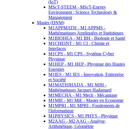
(IoT)
MScT-STEEM - MScT-Energy
Environment : Science Technology &
Management
Master (DNM)
M1APPMATH - M1 APPMS -
Mathématiques Appliquées et Statistiques
M1BIOHEA - M1 BH - Biologie et Santé
M1CHEINT - M1 CI - Chimie et
Interfaces
M1CPS - M1 CPS - Système Cyber
Physique
M1HEP - M1 HEP - Physique des Hautes
Energies
M1IES - M1 IES - Innovation, Entreprise
et Société
M1MATHJHADA - M1 MJH -
Mathématiques Jacques Hadamard
M1MECHA - M1 Mech - Mécanique
M1MIE - M1 MiE - Master en Economie
M1MPRI - M1 MPRI - Fondements de
l'Informatique
M1PHYSICS - M1 PHYS - Physique
M2AAG - M2 AAG - Analyse,
Arithmétique, Géométrie