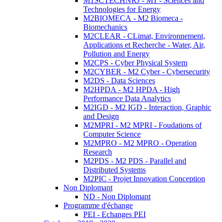
M1SCTECHNRJ - M1 - Sciences and
Technologies for Energy
M2BIOMECA - M2 Biomeca -
Biomechanics
M2CLEAR - CLimat, Environnement,
Applications et Recherche - Water, Air,
Pollution and Energy
M2CPS - Cyber Physical System
M2CYBER - M2 Cyber - Cybersecurity
M2DS - Data Sciences
M2HPDA - M2 HPDA - High
Performance Data Analytics
M2IGD - M2 IGD - Interaction, Graphic
and Design
M2MPRI - M2 MPRI - Foudations of
Computer Science
M2MPRO - M2 MPRO - Operation
Research
M2PDS - M2 PDS - Parallel and
Distributed Systems
M2PIC - Projet Innovation Conception
Non Diplomant
ND - Non Diplomant
Programme d'échange
PEI - Echanges PEI