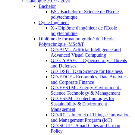
Catalogue 2019 - 2020
Bachelor
BS - Bachelor of Science de l'Ecole
polytechnique
Cycle Ingénieur
X - Diplôme d'ingénieur de l'Ecole
polytechnique
Diplôme de formation gradué de l'Ecole
Polytechnique -MSc&T
GD-AIM - Artificial Intelligence and
Advanced Visual Computing
GD-CYBSEC - Cybersecurity : Threats
and Defenses
GD-DSB - Data Science for Business
GD-EDCF - Economics, Data Analytics
and Corporate Finance
GD-EESTM - Energy Environment :
Science Technology & Management
GD-ESEM - Ecotechnologies for
Sustainability & Environment
Management
GD-IOT - Internet of Things : Innovation
and Management Program (IoT)
GD-SCUP - Smart Cities and Urban
Policy