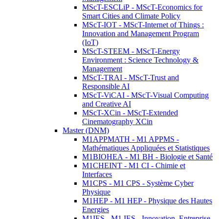
MScT-ESCLiP - MScT-Economics for
Smart Cities and Climate Policy
MScT-IOT - MScT-Internet of Things :
Innovation and Management Program
(IoT)
MScT-STEEM - MScT-Energy
Environment : Science Technology &
Management
MScT-TRAI - MScT-Trust and
Responsible AI
MScT-ViCAI - MScT-Visual Computing
and Creative AI
MScT-XCin - MScT-Extended
Cinematography XCin
Master (DNM)
M1APPMATH - M1 APPMS -
Mathématiques Appliquées et Statistiques
M1BIOHEA - M1 BH - Biologie et Santé
M1CHEINT - M1 CI - Chimie et
Interfaces
M1CPS - M1 CPS - Système Cyber
Physique
M1HEP - M1 HEP - Physique des Hautes
Energies
M1IES - M1 IES - Innovation, Entreprise