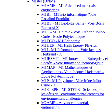
Master (DNM)
M1AME - M1 Advanced materials
engineering
M1BI - M1 Bio-informatique (Voie
Rosalind Franklin)
M1BS - M1 Biologie-Santé - Voie Boris
Ephrussi-X
M1C - M1 Chimie - Voie Fréderic Joliot-
Curie - Ecole Polytechnique
M1ECO - M1 Economie
M1HEP - M1 High Energy Physics
M1I - M1 Informatique - Voie Jacques
Herbrand - X
M1IESVIT - M1 Innovation, Entreprise, et
Société - Voie Innovation technologique
M1MAP - M1 Mathématiques et
Applications - Voie Jacques Hadamard -
École Polytechnique
M1P - M1 Physique - Voie Irène Joliot
Curie - X
M1STEPE - M1 STEPE - Sciences pour
les défis de l'environnement/Sciences for
environmentals challenges
M2AME - Advanced materials
engineering