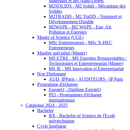
Matériaux et des Nano-Objets
M2SOLIDS - M2 Solids - Mécanique des
Solides
M2TRADD - M2 TraDD - Transport et
Développement Durable
M2WAPE - M2 WAPE - Eau, Air,
Pollution et Énergies
Master of Science (CGE)
MSc Entrepreneurs - MSc X-HEC
Entrepreneurs
Mastère spécialisé (Master)
MS ETRE - MS Energies Renouvelables :
Technologies et Entrepreneuriat (Master)
MS IE - MS Innovation et Entreprenariat
Non Diplomant
AUD_IPParis - AUDITEURS - IP Paris
Programme d'échange
EuroteQ - Diplôme EuroteQ
PEI - Programmes d'échange
internationaux
Catalogue 2024 - 2025
Bachelor
BX - Bachelor of Science de l'Ecole
polytechnique
Cycle Ingénieur