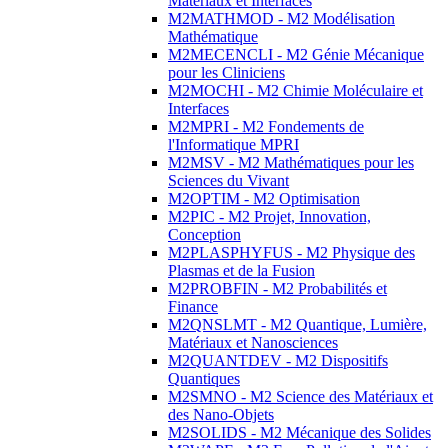
Matériaux et Interfaces
M2MATHMOD - M2 Modélisation
Mathématique
M2MECENCLI - M2 Génie Mécanique
pour les Cliniciens
M2MOCHI - M2 Chimie Moléculaire et
Interfaces
M2MPRI - M2 Fondements de
l'Informatique MPRI
M2MSV - M2 Mathématiques pour les
Sciences du Vivant
M2OPTIM - M2 Optimisation
M2PIC - M2 Projet, Innovation,
Conception
M2PLASPHYFUS - M2 Physique des
Plasmas et de la Fusion
M2PROBFIN - M2 Probabilités et
Finance
M2QNSLMT - M2 Quantique, Lumière,
Matériaux et Nanosciences
M2QUANTDEV - M2 Dispositifs
Quantiques
M2SMNO - M2 Science des Matériaux et
des Nano-Objets
M2SOLIDS - M2 Mécanique des Solides