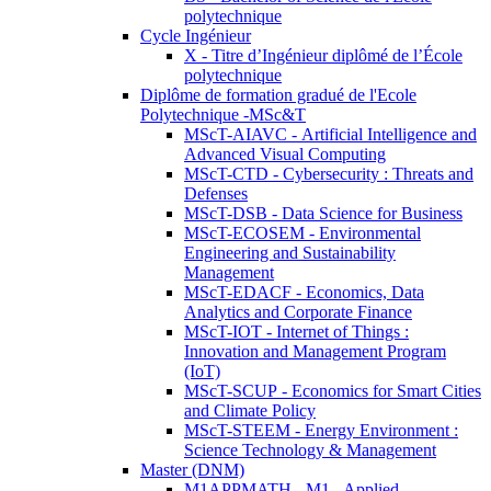
polytechnique
Cycle Ingénieur
X - Titre d’Ingénieur diplômé de l’École
polytechnique
Diplôme de formation gradué de l'Ecole
Polytechnique -MSc&T
MScT-AIAVC - Artificial Intelligence and
Advanced Visual Computing
MScT-CTD - Cybersecurity : Threats and
Defenses
MScT-DSB - Data Science for Business
MScT-ECOSEM - Environmental
Engineering and Sustainability
Management
MScT-EDACF - Economics, Data
Analytics and Corporate Finance
MScT-IOT - Internet of Things :
Innovation and Management Program
(IoT)
MScT-SCUP - Economics for Smart Cities
and Climate Policy
MScT-STEEM - Energy Environment :
Science Technology & Management
Master (DNM)
M1APPMATH - M1 - Applied