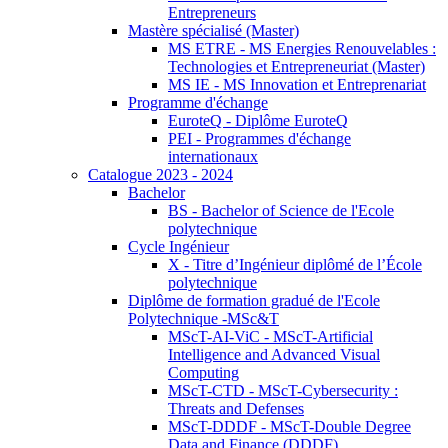
Entrepreneurs
Mastère spécialisé (Master)
MS ETRE - MS Energies Renouvelables :
Technologies et Entrepreneuriat (Master)
MS IE - MS Innovation et Entreprenariat
Programme d'échange
EuroteQ - Diplôme EuroteQ
PEI - Programmes d'échange
internationaux
Catalogue 2023 - 2024
Bachelor
BS - Bachelor of Science de l'Ecole
polytechnique
Cycle Ingénieur
X - Titre d’Ingénieur diplômé de l’École
polytechnique
Diplôme de formation gradué de l'Ecole
Polytechnique -MSc&T
MScT-AI-ViC - MScT-Artificial
Intelligence and Advanced Visual
Computing
MScT-CTD - MScT-Cybersecurity :
Threats and Defenses
MScT-DDDF - MScT-Double Degree
Data and Finance (DDDF)