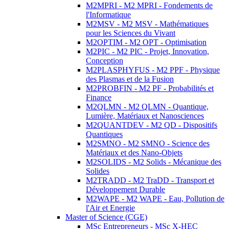
M2MPRI - M2 MPRI - Fondements de
l'Informatique
M2MSV - M2 MSV - Mathématiques
pour les Sciences du Vivant
M2OPTIM - M2 OPT - Optimisation
M2PIC - M2 PIC - Projet, Innovation,
Conception
M2PLASPHYFUS - M2 PPF - Physique
des Plasmas et de la Fusion
M2PROBFIN - M2 PF - Probabilités et
Finance
M2QLMN - M2 QLMN - Quantique,
Lumière, Matériaux et Nanosciences
M2QUANTDEV - M2 QD - Dispositifs
Quantiques
M2SMNO - M2 SMNO - Science des
Matériaux et des Nano-Objets
M2SOLIDS - M2 Solids - Mécanique des
Solides
M2TRADD - M2 TraDD - Transport et
Développement Durable
M2WAPE - M2 WAPE - Eau, Pollution de
l'Air et Energie
Master of Science (CGE)
MSc Entrepreneurs - MSc X-HEC