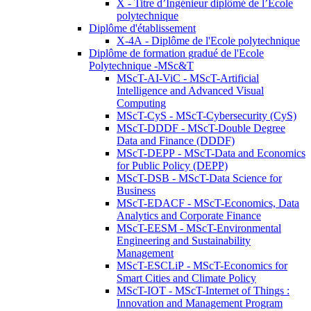
X - Titre d’Ingénieur diplômé de l’École
polytechnique
Diplôme d'établissement
X-4A - Diplôme de l'Ecole polytechnique
Diplôme de formation gradué de l'Ecole
Polytechnique -MSc&T
MScT-AI-ViC - MScT-Artificial
Intelligence and Advanced Visual
Computing
MScT-CyS - MScT-Cybersecurity (CyS)
MScT-DDDF - MScT-Double Degree
Data and Finance (DDDF)
MScT-DEPP - MScT-Data and Economics
for Public Policy (DEPP)
MScT-DSB - MScT-Data Science for
Business
MScT-EDACF - MScT-Economics, Data
Analytics and Corporate Finance
MScT-EESM - MScT-Environmental
Engineering and Sustainability
Management
MScT-ESCLiP - MScT-Economics for
Smart Cities and Climate Policy
MScT-IOT - MScT-Internet of Things :
Innovation and Management Program