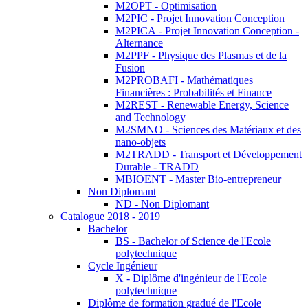
M2OPT - Optimisation
M2PIC - Projet Innovation Conception
M2PICA - Projet Innovation Conception -
Alternance
M2PPF - Physique des Plasmas et de la
Fusion
M2PROBAFI - Mathématiques
Financières : Probabilités et Finance
M2REST - Renewable Energy, Science
and Technology
M2SMNO - Sciences des Matériaux et des
nano-objets
M2TRADD - Transport et Développement
Durable - TRADD
MBIOENT - Master Bio-entrepreneur
Non Diplomant
ND - Non Diplomant
Catalogue 2018 - 2019
Bachelor
BS - Bachelor of Science de l'Ecole
polytechnique
Cycle Ingénieur
X - Diplôme d'ingénieur de l'Ecole
polytechnique
Diplôme de formation gradué de l'Ecole