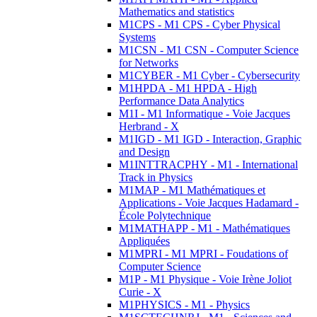
Mathematics and statistics
M1CPS - M1 CPS - Cyber Physical
Systems
M1CSN - M1 CSN - Computer Science
for Networks
M1CYBER - M1 Cyber - Cybersecurity
M1HPDA - M1 HPDA - High
Performance Data Analytics
M1I - M1 Informatique - Voie Jacques
Herbrand - X
M1IGD - M1 IGD - Interaction, Graphic
and Design
M1INTTRACPHY - M1 - International
Track in Physics
M1MAP - M1 Mathématiques et
Applications - Voie Jacques Hadamard -
École Polytechnique
M1MATHAPP - M1 - Mathématiques
Appliquées
M1MPRI - M1 MPRI - Foudations of
Computer Science
M1P - M1 Physique - Voie Irène Joliot
Curie - X
M1PHYSICS - M1 - Physics