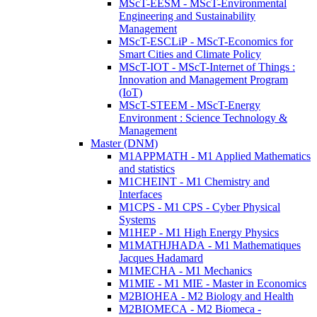
MScT-EESM - MScT-Environmental
Engineering and Sustainability
Management
MScT-ESCLiP - MScT-Economics for
Smart Cities and Climate Policy
MScT-IOT - MScT-Internet of Things :
Innovation and Management Program
(IoT)
MScT-STEEM - MScT-Energy
Environment : Science Technology &
Management
Master (DNM)
M1APPMATH - M1 Applied Mathematics
and statistics
M1CHEINT - M1 Chemistry and
Interfaces
M1CPS - M1 CPS - Cyber Physical
Systems
M1HEP - M1 High Energy Physics
M1MATHJHADA - M1 Mathematiques
Jacques Hadamard
M1MECHA - M1 Mechanics
M1MIE - M1 MIE - Master in Economics
M2BIOHEA - M2 Biology and Health
M2BIOMECA - M2 Biomeca -