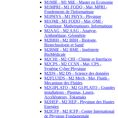
M1MIE - M1 MiE - Master en Economie
M1MPRI - M1 FODQ - Maj. MPRI -
Fondements de l'Informatique
M1PHYS - M1 PHYS - Physique
M1QMI - M1 FODQ - Maj. QMI -
Quantique, Mathematiques, Informatique
M2AAG - M2 AAG - Analyse,
Arithmétique, Géométrie
M2BBH - M2 BBH - Biologie,
Biotechnologie et Santé
M2BME - M2 BME - Ingénierie
BioMédicale
M2CHI - M2 CHI - Chimie et Interfaces
M2CPS - M2 CCSN - Maj. CPS -
Système Cyber Physique
M2DS - M2 DS - Science des données
M2FLUIDS - M2 Mech - Maj. Fluids -
Mecanique des Fluides
M2GIPLATO - M2 GI-PLATO - Grandes
installations - Plasmas, Lasers,
Accélérateurs, Tokamaks
M2HEP - M2 HEP - Physique des Hautes
Energies
M2ICFP - M2 ICFP - Centre International
de Physique Fondamentale