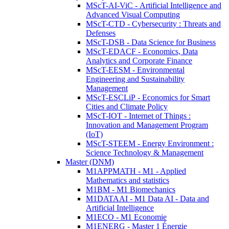
MScT-AI-ViC - Artificial Intelligence and
Advanced Visual Computing
MScT-CTD - Cybersecurity : Threats and
Defenses
MScT-DSB - Data Science for Business
MScT-EDACF - Economics, Data
Analytics and Corporate Finance
MScT-EESM - Environmental
Engineering and Sustainability
Management
MScT-ESCLiP - Economics for Smart
Cities and Climate Policy
MScT-IOT - Internet of Things :
Innovation and Management Program
(IoT)
MScT-STEEM - Energy Environment :
Science Technology & Management
Master (DNM)
M1APPMATH - M1 - Applied
Mathematics and statistics
M1BM - M1 Biomechanics
M1DATAAI - M1 Data AI - Data and
Artificial Intelligence
M1ECO - M1 Economie
M1ENERG - Master 1 Énergie