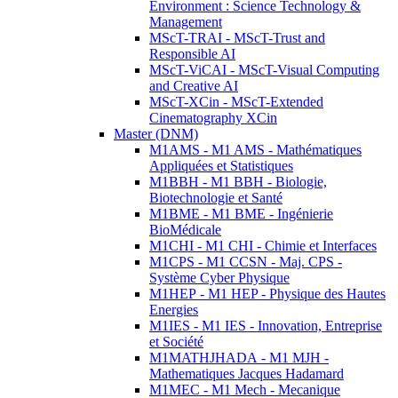
Environment : Science Technology &
Management
MScT-TRAI - MScT-Trust and
Responsible AI
MScT-ViCAI - MScT-Visual Computing
and Creative AI
MScT-XCin - MScT-Extended
Cinematography XCin
Master (DNM)
M1AMS - M1 AMS - Mathématiques
Appliquées et Statistiques
M1BBH - M1 BBH - Biologie,
Biotechnologie et Santé
M1BME - M1 BME - Ingénierie
BioMédicale
M1CHI - M1 CHI - Chimie et Interfaces
M1CPS - M1 CCSN - Maj. CPS -
Système Cyber Physique
M1HEP - M1 HEP - Physique des Hautes
Energies
M1IES - M1 IES - Innovation, Entreprise
et Société
M1MATHJHADA - M1 MJH -
Mathematiques Jacques Hadamard
M1MEC - M1 Mech - Mecanique