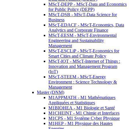
MScT-DEPP - MScT-Data and Economics
for Public Policy (DEPP)
MScT-DSB - MScT-Data Science for
Business
MScT-EDACF - MScT-Economics, Data
Analytics and Corporate Finance
MScT-EESM - MScT-Environmental
Engineering and Sustainability
Management
MScT-ESCLiP - MScT-Economics for
Smart Cities and Climate Policy
MScT-IOT - MScT-Internet of Things :
Innovation and Management Program
(IoT)
MScT-STEEM - MScT-Energy
Environment : Science Technology &
Management
Master (DNM)
M1APPMATH - M1 Mathématiques
Appliquées et Statistiques
M1BIOHEA - M1 Biologie et Santé
M1CHEINT - M1 Chimie et Interfaces
M1CPS - M1 Système Cyber Physique
M1HEP - M1 Physique des Hautes
Energies