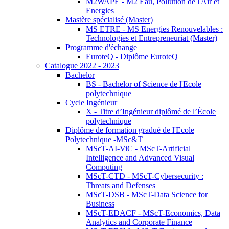
M2WAPE - M2 Eau, Pollution de l'Air et
Energies
Mastère spécialisé (Master)
MS ETRE - MS Energies Renouvelables :
Technologies et Entrepreneuriat (Master)
Programme d'échange
EuroteQ - Diplôme EuroteQ
Catalogue 2022 - 2023
Bachelor
BS - Bachelor of Science de l'Ecole
polytechnique
Cycle Ingénieur
X - Titre d’Ingénieur diplômé de l’École
polytechnique
Diplôme de formation gradué de l'Ecole
Polytechnique -MSc&T
MScT-AI-ViC - MScT-Artificial
Intelligence and Advanced Visual
Computing
MScT-CTD - MScT-Cybersecurity :
Threats and Defenses
MScT-DSB - MScT-Data Science for
Business
MScT-EDACF - MScT-Economics, Data
Analytics and Corporate Finance