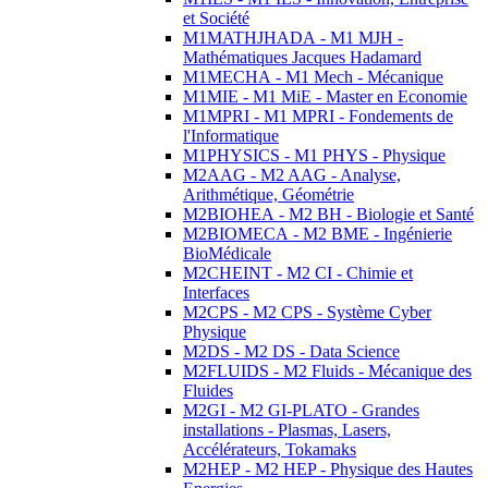
et Société
M1MATHJHADA - M1 MJH -
Mathématiques Jacques Hadamard
M1MECHA - M1 Mech - Mécanique
M1MIE - M1 MiE - Master en Economie
M1MPRI - M1 MPRI - Fondements de
l'Informatique
M1PHYSICS - M1 PHYS - Physique
M2AAG - M2 AAG - Analyse,
Arithmétique, Géométrie
M2BIOHEA - M2 BH - Biologie et Santé
M2BIOMECA - M2 BME - Ingénierie
BioMédicale
M2CHEINT - M2 CI - Chimie et
Interfaces
M2CPS - M2 CPS - Système Cyber
Physique
M2DS - M2 DS - Data Science
M2FLUIDS - M2 Fluids - Mécanique des
Fluides
M2GI - M2 GI-PLATO - Grandes
installations - Plasmas, Lasers,
Accélérateurs, Tokamaks
M2HEP - M2 HEP - Physique des Hautes