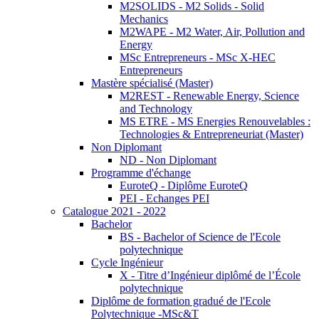
M2SOLIDS - M2 Solids - Solid
Mechanics
M2WAPE - M2 Water, Air, Pollution and
Energy
MSc Entrepreneurs - MSc X-HEC
Entrepreneurs
Mastère spécialisé (Master)
M2REST - Renewable Energy, Science
and Technology
MS ETRE - MS Energies Renouvelables :
Technologies & Entrepreneuriat (Master)
Non Diplomant
ND - Non Diplomant
Programme d'échange
EuroteQ - Diplôme EuroteQ
PEI - Echanges PEI
Catalogue 2021 - 2022
Bachelor
BS - Bachelor of Science de l'Ecole
polytechnique
Cycle Ingénieur
X - Titre d’Ingénieur diplômé de l’École
polytechnique
Diplôme de formation gradué de l'Ecole
Polytechnique -MSc&T