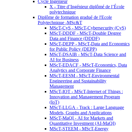
Cycle Ingénieur
X - Titre d’Ingénieur diplômé de l’École
polytechnique
Diplôme de formation gradué de l'Ecole
Polytechnique -MSc&T
MScT-CyS - MScT-Cybersecurity (CyS)
MScT-DDDF - MScT-Double Degree
Data and Finance (DDDF)
MScT-DEPP - MScT-Data and Economics
for Public Policy (DEPP)
MScT-DSAIB - MScT-Data Science and
AI for Business
MScT-EDACF - MScT-Economics, Data
Analytics and Corporate Finance
MScT-EESM - MScT-Environmental
Engineering and Sustainability
Management
MScT-IOT - MScT-Internet of Things :
Innovation and Management Program
(IoT)
MScT-LLGA - Track : Large Language
Models, Graphs and Applications
MScT-MaQI - AI for Markets and
Quantitative Investment (AI-MaQI)
MScT-STEEM - MScT-Energy