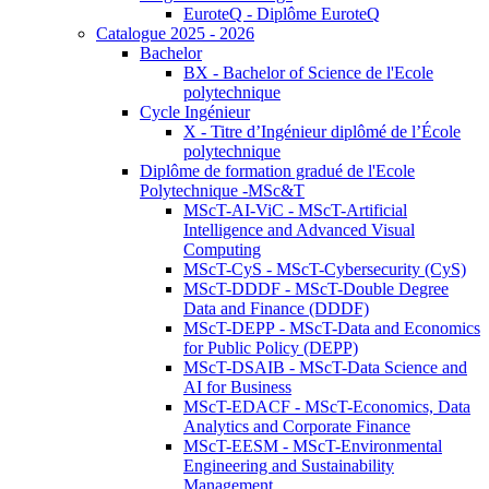
EuroteQ - Diplôme EuroteQ
Catalogue 2025 - 2026
Bachelor
BX - Bachelor of Science de l'Ecole
polytechnique
Cycle Ingénieur
X - Titre d’Ingénieur diplômé de l’École
polytechnique
Diplôme de formation gradué de l'Ecole
Polytechnique -MSc&T
MScT-AI-ViC - MScT-Artificial
Intelligence and Advanced Visual
Computing
MScT-CyS - MScT-Cybersecurity (CyS)
MScT-DDDF - MScT-Double Degree
Data and Finance (DDDF)
MScT-DEPP - MScT-Data and Economics
for Public Policy (DEPP)
MScT-DSAIB - MScT-Data Science and
AI for Business
MScT-EDACF - MScT-Economics, Data
Analytics and Corporate Finance
MScT-EESM - MScT-Environmental
Engineering and Sustainability
Management