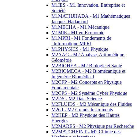
M1IES - M1 Innovation, Entreprise et
Société
M1MATHJHADA - M1 Mathématiques
Jacques Hadamard
M1MECHA - M1 Mécanique
M1MIE - M1 en Economie
M1MPRI - M1 Fondements de
l'Informatique MPRI
M1PHYSICS - M1 Physique
M2AAG - M2 Analyse, Arithmétique,
Géométrie
M2BIOHEA - M2 Biologie et Santé
M2BIOMECA - M2 Biomécanique et
Ingéniérie Biomédical
M2CFP - M2 Concepts en Physique
Fondamentale
M2CPS - M2 Système Cyber Physique
M2DS - M2 Data Science
M2FLUIDS - M2 Mécanique des Fluides
M2GI - M2 Grands Instruments
M2HEP - M2 Physique des Hautes
Energies
M2MARES - M2 Physique par Recherche
M2MATCHEINT - M2 Chimie des