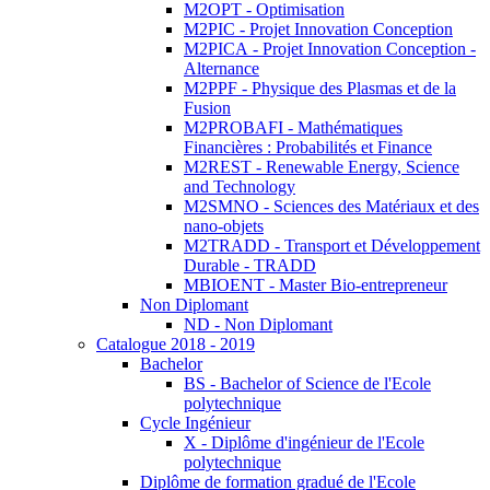
M2OPT - Optimisation
M2PIC - Projet Innovation Conception
M2PICA - Projet Innovation Conception -
Alternance
M2PPF - Physique des Plasmas et de la
Fusion
M2PROBAFI - Mathématiques
Financières : Probabilités et Finance
M2REST - Renewable Energy, Science
and Technology
M2SMNO - Sciences des Matériaux et des
nano-objets
M2TRADD - Transport et Développement
Durable - TRADD
MBIOENT - Master Bio-entrepreneur
Non Diplomant
ND - Non Diplomant
Catalogue 2018 - 2019
Bachelor
BS - Bachelor of Science de l'Ecole
polytechnique
Cycle Ingénieur
X - Diplôme d'ingénieur de l'Ecole
polytechnique
Diplôme de formation gradué de l'Ecole