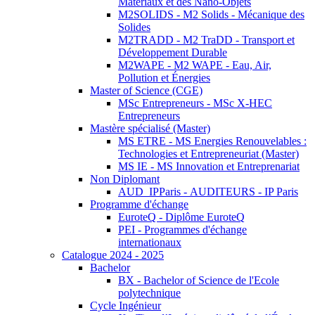
Matériaux et des Nano-Objets
M2SOLIDS - M2 Solids - Mécanique des
Solides
M2TRADD - M2 TraDD - Transport et
Développement Durable
M2WAPE - M2 WAPE - Eau, Air,
Pollution et Énergies
Master of Science (CGE)
MSc Entrepreneurs - MSc X-HEC
Entrepreneurs
Mastère spécialisé (Master)
MS ETRE - MS Energies Renouvelables :
Technologies et Entrepreneuriat (Master)
MS IE - MS Innovation et Entreprenariat
Non Diplomant
AUD_IPParis - AUDITEURS - IP Paris
Programme d'échange
EuroteQ - Diplôme EuroteQ
PEI - Programmes d'échange
internationaux
Catalogue 2024 - 2025
Bachelor
BX - Bachelor of Science de l'Ecole
polytechnique
Cycle Ingénieur