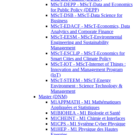
MScT-DEPP - MScT-Data and Economics
for Public Policy (DEPP)
MScT-DSB - MScT-Data Science for
Business
MScT-EDACF - MScT-Economics, Data
Analytics and Corporate Finance
MScT-EESM - MScT-Environmental
Engineering and Sustainability
Management
MScT-ESCLiP - MScT-Economics for
Smart Cities and Climate Policy
MScT-IOT - MScT-Internet of Things :
Innovation and Management Program
(IoT)
MScT-STEEM - MScT-Energy
Environment : Science Technology &
Management
Master (DNM)
M1APPMATH - M1 Mathématiques
Appliquées et Statistiques
M1BIOHEA - M1 Biologie et Santé
M1CHEINT - M1 Chimie et Interfaces
M1CPS - M1 Système Cyber Physique
M1HEP - M1 Physique des Hautes
Energies