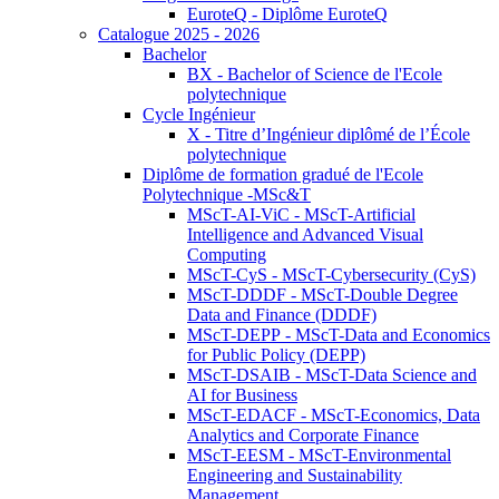
EuroteQ - Diplôme EuroteQ
Catalogue 2025 - 2026
Bachelor
BX - Bachelor of Science de l'Ecole
polytechnique
Cycle Ingénieur
X - Titre d’Ingénieur diplômé de l’École
polytechnique
Diplôme de formation gradué de l'Ecole
Polytechnique -MSc&T
MScT-AI-ViC - MScT-Artificial
Intelligence and Advanced Visual
Computing
MScT-CyS - MScT-Cybersecurity (CyS)
MScT-DDDF - MScT-Double Degree
Data and Finance (DDDF)
MScT-DEPP - MScT-Data and Economics
for Public Policy (DEPP)
MScT-DSAIB - MScT-Data Science and
AI for Business
MScT-EDACF - MScT-Economics, Data
Analytics and Corporate Finance
MScT-EESM - MScT-Environmental
Engineering and Sustainability
Management