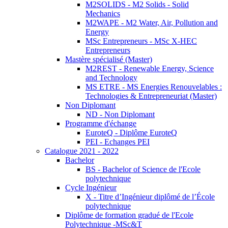
M2SOLIDS - M2 Solids - Solid
Mechanics
M2WAPE - M2 Water, Air, Pollution and
Energy
MSc Entrepreneurs - MSc X-HEC
Entrepreneurs
Mastère spécialisé (Master)
M2REST - Renewable Energy, Science
and Technology
MS ETRE - MS Energies Renouvelables :
Technologies & Entrepreneuriat (Master)
Non Diplomant
ND - Non Diplomant
Programme d'échange
EuroteQ - Diplôme EuroteQ
PEI - Echanges PEI
Catalogue 2021 - 2022
Bachelor
BS - Bachelor of Science de l'Ecole
polytechnique
Cycle Ingénieur
X - Titre d’Ingénieur diplômé de l’École
polytechnique
Diplôme de formation gradué de l'Ecole
Polytechnique -MSc&T