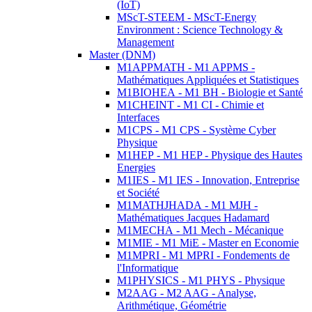
(IoT)
MScT-STEEM - MScT-Energy
Environment : Science Technology &
Management
Master (DNM)
M1APPMATH - M1 APPMS -
Mathématiques Appliquées et Statistiques
M1BIOHEA - M1 BH - Biologie et Santé
M1CHEINT - M1 CI - Chimie et
Interfaces
M1CPS - M1 CPS - Système Cyber
Physique
M1HEP - M1 HEP - Physique des Hautes
Energies
M1IES - M1 IES - Innovation, Entreprise
et Société
M1MATHJHADA - M1 MJH -
Mathématiques Jacques Hadamard
M1MECHA - M1 Mech - Mécanique
M1MIE - M1 MiE - Master en Economie
M1MPRI - M1 MPRI - Fondements de
l'Informatique
M1PHYSICS - M1 PHYS - Physique
M2AAG - M2 AAG - Analyse,
Arithmétique, Géométrie