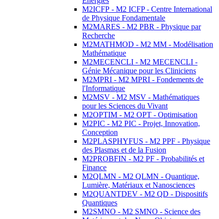
Energies
M2ICFP - M2 ICFP - Centre International
de Physique Fondamentale
M2MARES - M2 PBR - Physique par
Recherche
M2MATHMOD - M2 MM - Modélisation
Mathématique
M2MECENCLI - M2 MECENCLI -
Génie Mécanique pour les Cliniciens
M2MPRI - M2 MPRI - Fondements de
l'Informatique
M2MSV - M2 MSV - Mathématiques
pour les Sciences du Vivant
M2OPTIM - M2 OPT - Optimisation
M2PIC - M2 PIC - Projet, Innovation,
Conception
M2PLASPHYFUS - M2 PPF - Physique
des Plasmas et de la Fusion
M2PROBFIN - M2 PF - Probabilités et
Finance
M2QLMN - M2 QLMN - Quantique,
Lumière, Matériaux et Nanosciences
M2QUANTDEV - M2 QD - Dispositifs
Quantiques
M2SMNO - M2 SMNO - Science des