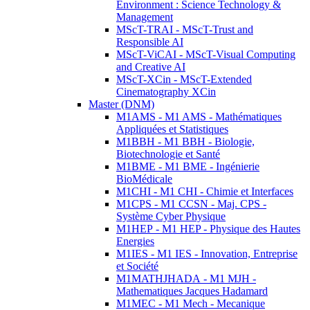
Environment : Science Technology &
Management
MScT-TRAI - MScT-Trust and
Responsible AI
MScT-ViCAI - MScT-Visual Computing
and Creative AI
MScT-XCin - MScT-Extended
Cinematography XCin
Master (DNM)
M1AMS - M1 AMS - Mathématiques
Appliquées et Statistiques
M1BBH - M1 BBH - Biologie,
Biotechnologie et Santé
M1BME - M1 BME - Ingénierie
BioMédicale
M1CHI - M1 CHI - Chimie et Interfaces
M1CPS - M1 CCSN - Maj. CPS -
Système Cyber Physique
M1HEP - M1 HEP - Physique des Hautes
Energies
M1IES - M1 IES - Innovation, Entreprise
et Société
M1MATHJHADA - M1 MJH -
Mathematiques Jacques Hadamard
M1MEC - M1 Mech - Mecanique