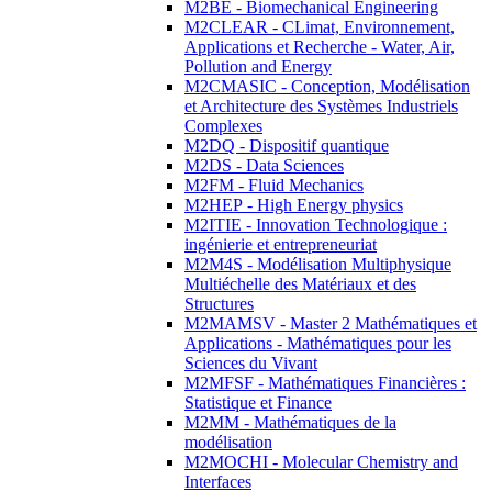
M2BE - Biomechanical Engineering
M2CLEAR - CLimat, Environnement,
Applications et Recherche - Water, Air,
Pollution and Energy
M2CMASIC - Conception, Modélisation
et Architecture des Systèmes Industriels
Complexes
M2DQ - Dispositif quantique
M2DS - Data Sciences
M2FM - Fluid Mechanics
M2HEP - High Energy physics
M2ITIE - Innovation Technologique :
ingénierie et entrepreneuriat
M2M4S - Modélisation Multiphysique
Multiéchelle des Matériaux et des
Structures
M2MAMSV - Master 2 Mathématiques et
Applications - Mathématiques pour les
Sciences du Vivant
M2MFSF - Mathématiques Financières :
Statistique et Finance
M2MM - Mathématiques de la
modélisation
M2MOCHI - Molecular Chemistry and
Interfaces