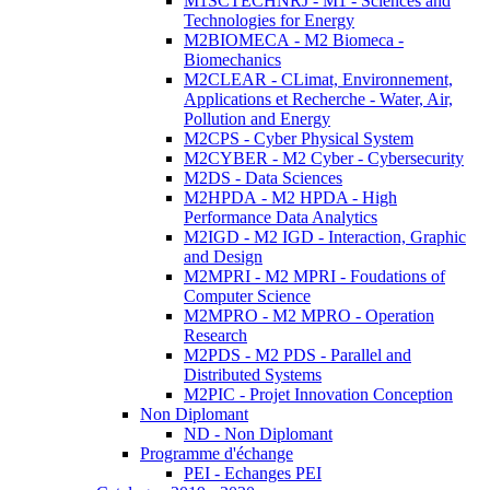
M1SCTECHNRJ - M1 - Sciences and
Technologies for Energy
M2BIOMECA - M2 Biomeca -
Biomechanics
M2CLEAR - CLimat, Environnement,
Applications et Recherche - Water, Air,
Pollution and Energy
M2CPS - Cyber Physical System
M2CYBER - M2 Cyber - Cybersecurity
M2DS - Data Sciences
M2HPDA - M2 HPDA - High
Performance Data Analytics
M2IGD - M2 IGD - Interaction, Graphic
and Design
M2MPRI - M2 MPRI - Foudations of
Computer Science
M2MPRO - M2 MPRO - Operation
Research
M2PDS - M2 PDS - Parallel and
Distributed Systems
M2PIC - Projet Innovation Conception
Non Diplomant
ND - Non Diplomant
Programme d'échange
PEI - Echanges PEI