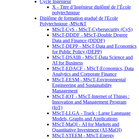
Cycle Ingénieur
X - Titre d’Ingénieur diplômé de l’École
polytechnique
Diplôme de formation gradué de l'Ecole
Polytechnique -MSc&T
MScT-CyS - MScT-Cybersecurity (CyS)
MScT-DDDF - MScT-Double Degree
Data and Finance (DDDF)
MScT-DEPP - MScT-Data and Economics
for Public Policy (DEPP)
MScT-DSAIB - MScT-Data Science and
AI for Business
MScT-EDACF - MScT-Economics, Data
Analytics and Corporate Finance
MScT-EESM - MScT-Environmental
Engineering and Sustainability
Management
MScT-IOT - MScT-Internet of Things :
Innovation and Management Program
(IoT)
MScT-LLGA - Track : Large Language
Models, Graphs and Applications
MScT-MaQI - AI for Markets and
Quantitative Investment (AI-MaQI)
MScT-STEEM - MScT-Energy