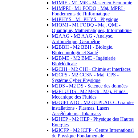
M1MIE - M1 MiE - Master en Economie
M1MPRI - M1 FODQ - Maj. MPRI -
Fondements de l'Informatique
M1PHYS - M1 PHYS - Physique
M1QMI - M1 FODQ - Maj. QMI -
Quantique, Mathematiques, Informatique
M2AAG - M2 AAG - Analyse,
Arithmétique, Géométrie
M2BBH - M2 BBH - Biologie,
Biotechnologie et Santé
M2BME - M2 BME - Ingénierie
BioMédicale
M2CHI - M2 CHI - Chimie et Interfaces
M2CPS - M2 CCSN - Maj. CPS -
Système Cyber Physique
M2DS - M2 DS - Science des données
M2FLUIDS - M2 Mech - Maj. Fluids -
Mecanique des Fluides
M2GIPLATO - M2 GI-PLATO - Grandes
installations - Plasmas, Lasers,
Accélérateurs, Tokamaks
M2HEP - M2 HEP - Physique des Hautes
Energies
M2ICFP - M2 ICFP - Centre International
de Physique Fondamentale