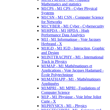
Mathematics and statistics
M1CPS - M1 CPS - Cyber Physical
Systems
M1CSN - M1 CSN - Computer Science
for Networks
M1CYBER - M1 Cyber - Cybersecurity
M1HPDA - M1 HPDA - High
Performance Data Analytics
M1I - M1 Informatique - Voie Jacques
Herbrand - X
M1IGD - M1 IGD - Interaction, Graphic
and Design
M1INTTRACPHY - M1 - International
Track in Physics
M1MAP - M1 Mathématiques et
Applications - Voie Jacques Hadamard -
École Polytechnique
M1MATHAPP - M1 - Mathématiques
Appliquées
M1MPRI - M1 MPRI - Foudations of
Computer Science
M1P - M1 Physique - Voie Irène Joliot
Curie - X
M1PHYSICS - M1 - Physics