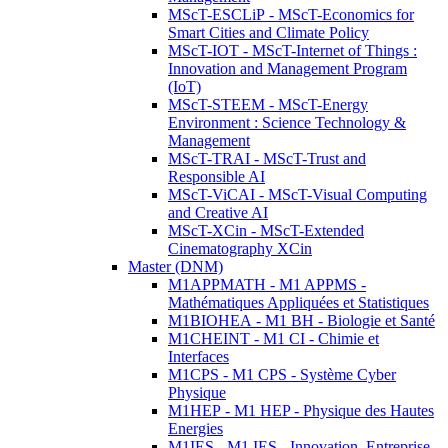
MScT-ESCLiP - MScT-Economics for
Smart Cities and Climate Policy
MScT-IOT - MScT-Internet of Things :
Innovation and Management Program
(IoT)
MScT-STEEM - MScT-Energy
Environment : Science Technology &
Management
MScT-TRAI - MScT-Trust and
Responsible AI
MScT-ViCAI - MScT-Visual Computing
and Creative AI
MScT-XCin - MScT-Extended
Cinematography XCin
Master (DNM)
M1APPMATH - M1 APPMS -
Mathématiques Appliquées et Statistiques
M1BIOHEA - M1 BH - Biologie et Santé
M1CHEINT - M1 CI - Chimie et
Interfaces
M1CPS - M1 CPS - Système Cyber
Physique
M1HEP - M1 HEP - Physique des Hautes
Energies
M1IES - M1 IES - Innovation, Entreprise