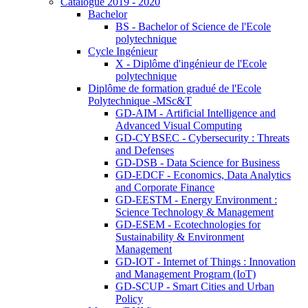
Catalogue 2019 - 2020
Bachelor
BS - Bachelor of Science de l'Ecole
polytechnique
Cycle Ingénieur
X - Diplôme d'ingénieur de l'Ecole
polytechnique
Diplôme de formation gradué de l'Ecole
Polytechnique -MSc&T
GD-AIM - Artificial Intelligence and
Advanced Visual Computing
GD-CYBSEC - Cybersecurity : Threats
and Defenses
GD-DSB - Data Science for Business
GD-EDCF - Economics, Data Analytics
and Corporate Finance
GD-EESTM - Energy Environment :
Science Technology & Management
GD-ESEM - Ecotechnologies for
Sustainability & Environment
Management
GD-IOT - Internet of Things : Innovation
and Management Program (IoT)
GD-SCUP - Smart Cities and Urban
Policy