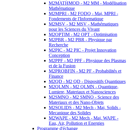
M2MATHMOD - M2 MM - Modélisation
Mathématique
M2MPRI - M2 FODQ - Maj. MPRI -
Fondements de l'Informatique
M2MSV - M2 MSV - Mathématiques
pour les Sciences du Vivant
M2OPTIM - M2 OPT - Optimisation
M2PBR - M2 PBR - Physique par
Recherche
M2PIC - M2 PIC - Projet Innovation
Conception
M2PPF - M2 PPF - Physique des Plasmas
et de la Fusion
M2PROBFIN - M2 PF - Probabilités et
Finance
M2QD - M2 QD - Dispositifs Quantiques
M2QLMN - M2 QLMN - Quantique,
Lumiere, Materiaux et Nanosciences
M2SMNO - M2 SMNO - Science des
Materiaux et des Nano-Objets
M2SOLIDS - M2 Mech - Maj. Solids -
Mecanique des Solides
M2WAPE - M2 Mech - Maj. WAPE -
Eau, Air, Pollution et Energies
Programme d'échange