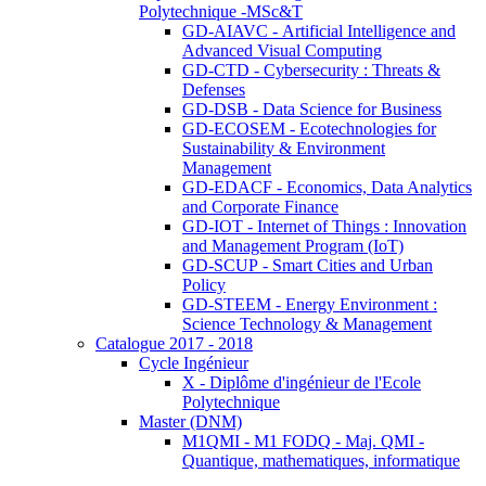
Polytechnique -MSc&T
GD-AIAVC - Artificial Intelligence and
Advanced Visual Computing
GD-CTD - Cybersecurity : Threats &
Defenses
GD-DSB - Data Science for Business
GD-ECOSEM - Ecotechnologies for
Sustainability & Environment
Management
GD-EDACF - Economics, Data Analytics
and Corporate Finance
GD-IOT - Internet of Things : Innovation
and Management Program (IoT)
GD-SCUP - Smart Cities and Urban
Policy
GD-STEEM - Energy Environment :
Science Technology & Management
Catalogue 2017 - 2018
Cycle Ingénieur
X - Diplôme d'ingénieur de l'Ecole
Polytechnique
Master (DNM)
M1QMI - M1 FODQ - Maj. QMI -
Quantique, mathematiques, informatique