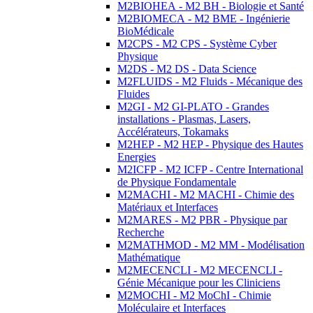
M2BIOHEA - M2 BH - Biologie et Santé
M2BIOMECA - M2 BME - Ingénierie
BioMédicale
M2CPS - M2 CPS - Système Cyber
Physique
M2DS - M2 DS - Data Science
M2FLUIDS - M2 Fluids - Mécanique des
Fluides
M2GI - M2 GI-PLATO - Grandes
installations - Plasmas, Lasers,
Accélérateurs, Tokamaks
M2HEP - M2 HEP - Physique des Hautes
Energies
M2ICFP - M2 ICFP - Centre International
de Physique Fondamentale
M2MACHI - M2 MACHI - Chimie des
Matériaux et Interfaces
M2MARES - M2 PBR - Physique par
Recherche
M2MATHMOD - M2 MM - Modélisation
Mathématique
M2MECENCLI - M2 MECENCLI -
Génie Mécanique pour les Cliniciens
M2MOCHI - M2 MoChI - Chimie
Moléculaire et Interfaces