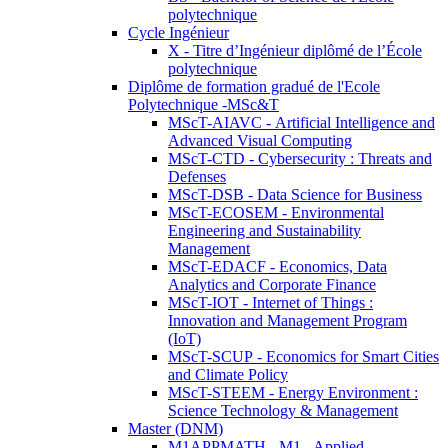
polytechnique
Cycle Ingénieur
X - Titre d’Ingénieur diplômé de l’École
polytechnique
Diplôme de formation gradué de l'Ecole
Polytechnique -MSc&T
MScT-AIAVC - Artificial Intelligence and
Advanced Visual Computing
MScT-CTD - Cybersecurity : Threats and
Defenses
MScT-DSB - Data Science for Business
MScT-ECOSEM - Environmental
Engineering and Sustainability
Management
MScT-EDACF - Economics, Data
Analytics and Corporate Finance
MScT-IOT - Internet of Things :
Innovation and Management Program
(IoT)
MScT-SCUP - Economics for Smart Cities
and Climate Policy
MScT-STEEM - Energy Environment :
Science Technology & Management
Master (DNM)
M1APPMATH - M1 - Applied