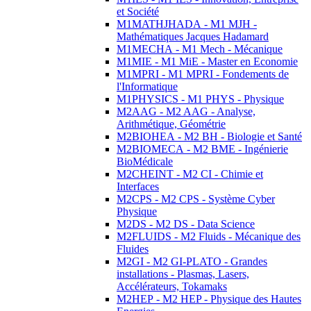
et Société
M1MATHJHADA - M1 MJH -
Mathématiques Jacques Hadamard
M1MECHA - M1 Mech - Mécanique
M1MIE - M1 MiE - Master en Economie
M1MPRI - M1 MPRI - Fondements de
l'Informatique
M1PHYSICS - M1 PHYS - Physique
M2AAG - M2 AAG - Analyse,
Arithmétique, Géométrie
M2BIOHEA - M2 BH - Biologie et Santé
M2BIOMECA - M2 BME - Ingénierie
BioMédicale
M2CHEINT - M2 CI - Chimie et
Interfaces
M2CPS - M2 CPS - Système Cyber
Physique
M2DS - M2 DS - Data Science
M2FLUIDS - M2 Fluids - Mécanique des
Fluides
M2GI - M2 GI-PLATO - Grandes
installations - Plasmas, Lasers,
Accélérateurs, Tokamaks
M2HEP - M2 HEP - Physique des Hautes