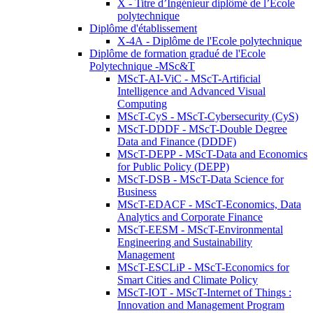
X - Titre d’Ingénieur diplômé de l’École
polytechnique
Diplôme d'établissement
X-4A - Diplôme de l'Ecole polytechnique
Diplôme de formation gradué de l'Ecole
Polytechnique -MSc&T
MScT-AI-ViC - MScT-Artificial
Intelligence and Advanced Visual
Computing
MScT-CyS - MScT-Cybersecurity (CyS)
MScT-DDDF - MScT-Double Degree
Data and Finance (DDDF)
MScT-DEPP - MScT-Data and Economics
for Public Policy (DEPP)
MScT-DSB - MScT-Data Science for
Business
MScT-EDACF - MScT-Economics, Data
Analytics and Corporate Finance
MScT-EESM - MScT-Environmental
Engineering and Sustainability
Management
MScT-ESCLiP - MScT-Economics for
Smart Cities and Climate Policy
MScT-IOT - MScT-Internet of Things :
Innovation and Management Program