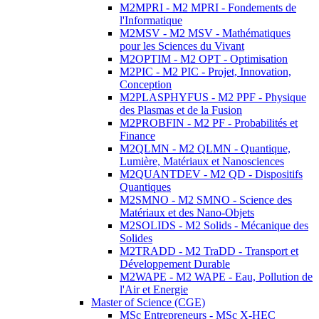
M2MPRI - M2 MPRI - Fondements de
l'Informatique
M2MSV - M2 MSV - Mathématiques
pour les Sciences du Vivant
M2OPTIM - M2 OPT - Optimisation
M2PIC - M2 PIC - Projet, Innovation,
Conception
M2PLASPHYFUS - M2 PPF - Physique
des Plasmas et de la Fusion
M2PROBFIN - M2 PF - Probabilités et
Finance
M2QLMN - M2 QLMN - Quantique,
Lumière, Matériaux et Nanosciences
M2QUANTDEV - M2 QD - Dispositifs
Quantiques
M2SMNO - M2 SMNO - Science des
Matériaux et des Nano-Objets
M2SOLIDS - M2 Solids - Mécanique des
Solides
M2TRADD - M2 TraDD - Transport et
Développement Durable
M2WAPE - M2 WAPE - Eau, Pollution de
l'Air et Energie
Master of Science (CGE)
MSc Entrepreneurs - MSc X-HEC