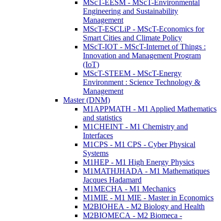
MScT-EESM - MScT-Environmental
Engineering and Sustainability
Management
MScT-ESCLiP - MScT-Economics for
Smart Cities and Climate Policy
MScT-IOT - MScT-Internet of Things :
Innovation and Management Program
(IoT)
MScT-STEEM - MScT-Energy
Environment : Science Technology &
Management
Master (DNM)
M1APPMATH - M1 Applied Mathematics
and statistics
M1CHEINT - M1 Chemistry and
Interfaces
M1CPS - M1 CPS - Cyber Physical
Systems
M1HEP - M1 High Energy Physics
M1MATHJHADA - M1 Mathematiques
Jacques Hadamard
M1MECHA - M1 Mechanics
M1MIE - M1 MIE - Master in Economics
M2BIOHEA - M2 Biology and Health
M2BIOMECA - M2 Biomeca -