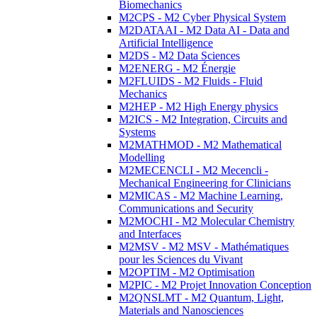
Biomechanics
M2CPS - M2 Cyber Physical System
M2DATAAI - M2 Data AI - Data and
Artificial Intelligence
M2DS - M2 Data Sciences
M2ENERG - M2 Énergie
M2FLUIDS - M2 Fluids - Fluid
Mechanics
M2HEP - M2 High Energy physics
M2ICS - M2 Integration, Circuits and
Systems
M2MATHMOD - M2 Mathematical
Modelling
M2MECENCLI - M2 Mecencli -
Mechanical Engineering for Clinicians
M2MICAS - M2 Machine Learning,
Communications and Security
M2MOCHI - M2 Molecular Chemistry
and Interfaces
M2MSV - M2 MSV - Mathématiques
pour les Sciences du Vivant
M2OPTIM - M2 Optimisation
M2PIC - M2 Projet Innovation Conception
M2QNSLMT - M2 Quantum, Light,
Materials and Nanosciences