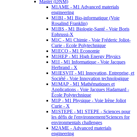
Master (DNM)
M1AME - M1 Advanced materials
engineering
M1BI - M1 Bio-informatique (Voie
Rosalind Franklin)
M1BS - M1 Biologie-Santé - Voie Boris
Ephrussi-X
M1C - M1 Chimie - Voie Fréderic Joliot-
Curie - Ecole Polytechnique
M1ECO - M1 Economie
M1HEP - M1 High Energy Physics
M1I - M1 Informatique - Voie Jacques
Herbrand - X
M1IESVIT - M1 Innovation, Entreprise, et
Société - Voie Innovation technologique
M1MAP - M1 Mathématiques et
Applications - Voie Jacques Hadamard -
École Polytechnique
M1P - M1 Physique - Voie Irène Joliot
Curie - X
M1STEPE - M1 STEPE - Sciences pour
les défis de l'environnement/Sciences for
environmentals challenges
M2AME - Advanced materials
engineering