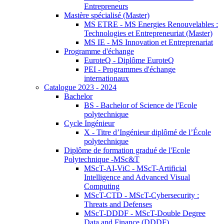
Entrepreneurs
Mastère spécialisé (Master)
MS ETRE - MS Energies Renouvelables :
Technologies et Entrepreneuriat (Master)
MS IE - MS Innovation et Entreprenariat
Programme d'échange
EuroteQ - Diplôme EuroteQ
PEI - Programmes d'échange
internationaux
Catalogue 2023 - 2024
Bachelor
BS - Bachelor of Science de l'Ecole
polytechnique
Cycle Ingénieur
X - Titre d’Ingénieur diplômé de l’École
polytechnique
Diplôme de formation gradué de l'Ecole
Polytechnique -MSc&T
MScT-AI-ViC - MScT-Artificial
Intelligence and Advanced Visual
Computing
MScT-CTD - MScT-Cybersecurity :
Threats and Defenses
MScT-DDDF - MScT-Double Degree
Data and Finance (DDDF)