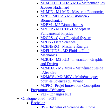
M1MATHJHADA - M1 - Mathematiques
Jacques Hadamard
M1MIE - M1 MiE - Master in Economics
M2BIOMECA - M2 Biomeca -
Biomechanics
M2BM - M2 Biomechanics
M2CFP - M2 CFP - Concepts in
Fundamental Physics
M2CPS - Cyber Physical System
M2DS - Data Sciences
M2ENERG - Master 2 Énergie
M2FLUIDS - M2 Fluids - Fluid
Mechanics
M2IGD - M2 IGD - Interaction, Graphic
and Design
M2MDA - M2 MdA - Mathématiques de
l'Aléatoire
M2MSV - M2 MSV - Mathématiques
pour les Sciences du Vivant
M2PIC - Projet Innovation Conception
Programme d'échange
PEI - Echanges PEI
Catalogue 2020 - 2021
Bachelor
BS - Bachelor of Science de l'Ecole