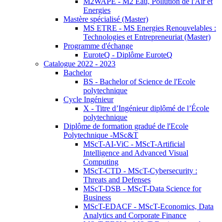
M2WAPE - M2 Eau, Pollution de l'Air et
Energies
Mastère spécialisé (Master)
MS ETRE - MS Energies Renouvelables :
Technologies et Entrepreneuriat (Master)
Programme d'échange
EuroteQ - Diplôme EuroteQ
Catalogue 2022 - 2023
Bachelor
BS - Bachelor of Science de l'Ecole
polytechnique
Cycle Ingénieur
X - Titre d’Ingénieur diplômé de l’École
polytechnique
Diplôme de formation gradué de l'Ecole
Polytechnique -MSc&T
MScT-AI-ViC - MScT-Artificial
Intelligence and Advanced Visual
Computing
MScT-CTD - MScT-Cybersecurity :
Threats and Defenses
MScT-DSB - MScT-Data Science for
Business
MScT-EDACF - MScT-Economics, Data
Analytics and Corporate Finance