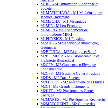
M1IES - M1 Innovation, Entreprise et
Société
M1MATHJHADA - M1 Mathématiques
Jacques Hadamard
M1MECHA - M1 Mécanique
M1MIE - M1 en Economie
M1MPRI - M1 Fondements de
l'Informatique MPRI
M1PHYSICS - M1 Physique
M2AAG - M2 Analyse, Arithmétique,
Géométrie
M2BIOHEA - M2 Biologie et Santé
M2BIOMECA - M2 Biomécanique et
Ingéniérie Biomédical
M2CFP - M2 Concepts en Physique
Fondamentale
M2CPS - M2 Système Cyber Physique
M2DS - M2 Data Science
M2FLUIDS - M2 Mécanique des Fluides
M2GI - M2 Grands Instruments
M2HEP - M2 Physique des Hautes
Energies
M2MARES - M2 Physique par Recherche
M2MATCHEINT - M2 Chimie des