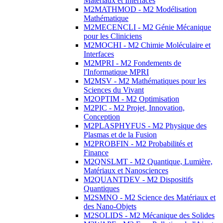
Matériaux et Interfaces
M2MATHMOD - M2 Modélisation
Mathématique
M2MECENCLI - M2 Génie Mécanique
pour les Cliniciens
M2MOCHI - M2 Chimie Moléculaire et
Interfaces
M2MPRI - M2 Fondements de
l'Informatique MPRI
M2MSV - M2 Mathématiques pour les
Sciences du Vivant
M2OPTIM - M2 Optimisation
M2PIC - M2 Projet, Innovation,
Conception
M2PLASPHYFUS - M2 Physique des
Plasmas et de la Fusion
M2PROBFIN - M2 Probabilités et
Finance
M2QNSLMT - M2 Quantique, Lumière,
Matériaux et Nanosciences
M2QUANTDEV - M2 Dispositifs
Quantiques
M2SMNO - M2 Science des Matériaux et
des Nano-Objets
M2SOLIDS - M2 Mécanique des Solides