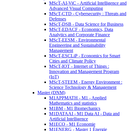
MScT-AI-ViC - Artificial Intelligence and
Advanced Visual Computing
MScT-CTD - Cybersecurity : Threats and
Defenses
MScT-DSB - Data Science for Business
MScT-EDACF - Economics, Data
Analytics and Corporate Finance
MScT-EESM - Environmental
Engineering and Sustainability
Management
MScT-ESCLiP - Economics for Smart
Cities and Climate Policy
MScT-IOT - Internet of Things :
Innovation and Management Program
(IoT)
MScT-STEEM - Energy Environment :
Science Technology & Management
Master (DNM)
M1APPMATH - M1 - Applied
Mathematics and statistics
M1BM - M1 Biomechanics
M1DATAAI - M1 Data AI - Data and
Artificial Intelligence
M1ECO - M1 Economie
M1ENERG - Master 1 Énergie