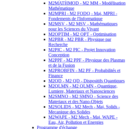
M2MATHMOD - M2 MM - Modélisation
Mathématique
M2MPRI - M2 FODQ - Maj. MPRI -
Fondements de l'Informatique
M2MSV - M2 MSV - Mathématiques
pour les Sciences du Vivant
M2OPTIM - M2 OPT - Optimisation
M2PBR - M2 PBR - Physique par
Recherche
M2PIC - M2 PIC - Projet Innovation
Conception
M2PPF - M2 PPF - Physique des Plasmas
et de la Fusion
M2PROBFIN - M2 PF - Probabilités et
Finance
M2QD - M2 QD - Dispositifs Quantiques
M2QLMN - M2 QLMN - Quantique,
Lumiere, Materiaux et Nanosciences
M2SMNO - M2 SMNO - Science des
Materiaux et des Nano-Objets
M2SOLIDS - M2 Mech - Maj. Solids -
Mecanique des Solides
M2WAPE - M2 Mech - Maj. WAPE -
Eau, Air, Pollution et Energies
Programme d'échange