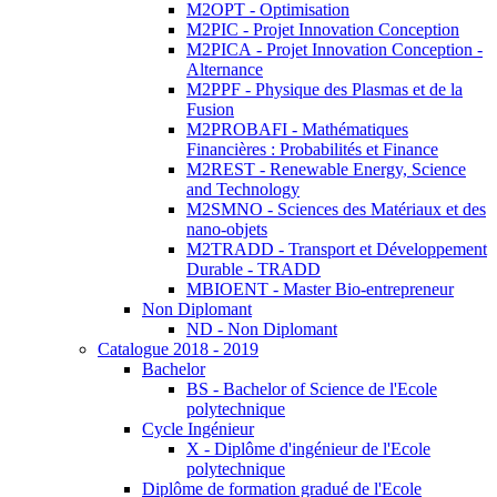
M2OPT - Optimisation
M2PIC - Projet Innovation Conception
M2PICA - Projet Innovation Conception -
Alternance
M2PPF - Physique des Plasmas et de la
Fusion
M2PROBAFI - Mathématiques
Financières : Probabilités et Finance
M2REST - Renewable Energy, Science
and Technology
M2SMNO - Sciences des Matériaux et des
nano-objets
M2TRADD - Transport et Développement
Durable - TRADD
MBIOENT - Master Bio-entrepreneur
Non Diplomant
ND - Non Diplomant
Catalogue 2018 - 2019
Bachelor
BS - Bachelor of Science de l'Ecole
polytechnique
Cycle Ingénieur
X - Diplôme d'ingénieur de l'Ecole
polytechnique
Diplôme de formation gradué de l'Ecole