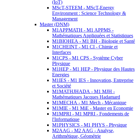
(IoT)
MScT-STEEM - MScT-Energy
Environment : Science Technology &
Management
Master (DNM)
M1APPMATH - M1 APPMS -
Mathématiques Appliquées et Statistiques
M1BIOHEA - M1 BH - Biologie et Santé
M1CHEINT - M1 CI - Chimie et
Interfaces
M1CPS - M1 CPS - Système Cyber
Physique
M1HEP - M1 HEP - Physique des Hautes
Energies
M1IES - M1 IES - Innovation, Entreprise
et Société
M1MATHJHADA - M1 MJH -
Mathématiques Jacques Hadamard
M1MECHA - M1 Mech - Mécanique
M1MIE - M1 MiE - Master en Economie
M1MPRI - M1 MPRI - Fondements de
l'Informatique
M1PHYSICS - M1 PHYS - Physique
M2AAG - M2 AAG - Analyse,
Arithmétique, Géométrie