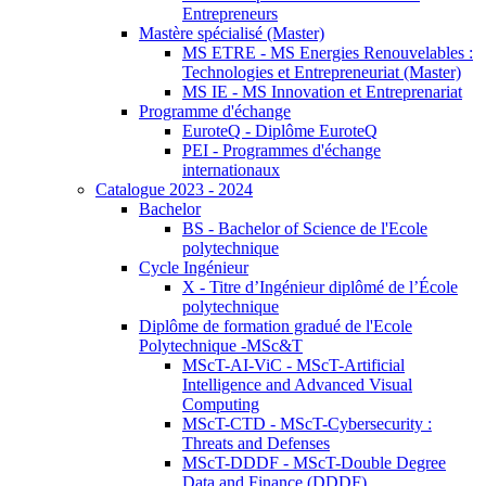
Entrepreneurs
Mastère spécialisé (Master)
MS ETRE - MS Energies Renouvelables :
Technologies et Entrepreneuriat (Master)
MS IE - MS Innovation et Entreprenariat
Programme d'échange
EuroteQ - Diplôme EuroteQ
PEI - Programmes d'échange
internationaux
Catalogue 2023 - 2024
Bachelor
BS - Bachelor of Science de l'Ecole
polytechnique
Cycle Ingénieur
X - Titre d’Ingénieur diplômé de l’École
polytechnique
Diplôme de formation gradué de l'Ecole
Polytechnique -MSc&T
MScT-AI-ViC - MScT-Artificial
Intelligence and Advanced Visual
Computing
MScT-CTD - MScT-Cybersecurity :
Threats and Defenses
MScT-DDDF - MScT-Double Degree
Data and Finance (DDDF)