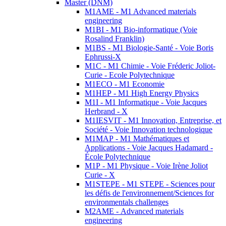
Master (DNM)
M1AME - M1 Advanced materials
engineering
M1BI - M1 Bio-informatique (Voie
Rosalind Franklin)
M1BS - M1 Biologie-Santé - Voie Boris
Ephrussi-X
M1C - M1 Chimie - Voie Fréderic Joliot-
Curie - Ecole Polytechnique
M1ECO - M1 Economie
M1HEP - M1 High Energy Physics
M1I - M1 Informatique - Voie Jacques
Herbrand - X
M1IESVIT - M1 Innovation, Entreprise, et
Société - Voie Innovation technologique
M1MAP - M1 Mathématiques et
Applications - Voie Jacques Hadamard -
École Polytechnique
M1P - M1 Physique - Voie Irène Joliot
Curie - X
M1STEPE - M1 STEPE - Sciences pour
les défis de l'environnement/Sciences for
environmentals challenges
M2AME - Advanced materials
engineering