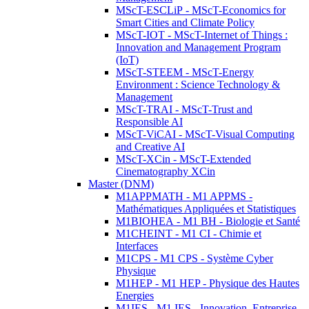
MScT-ESCLiP - MScT-Economics for
Smart Cities and Climate Policy
MScT-IOT - MScT-Internet of Things :
Innovation and Management Program
(IoT)
MScT-STEEM - MScT-Energy
Environment : Science Technology &
Management
MScT-TRAI - MScT-Trust and
Responsible AI
MScT-ViCAI - MScT-Visual Computing
and Creative AI
MScT-XCin - MScT-Extended
Cinematography XCin
Master (DNM)
M1APPMATH - M1 APPMS -
Mathématiques Appliquées et Statistiques
M1BIOHEA - M1 BH - Biologie et Santé
M1CHEINT - M1 CI - Chimie et
Interfaces
M1CPS - M1 CPS - Système Cyber
Physique
M1HEP - M1 HEP - Physique des Hautes
Energies
M1IES - M1 IES - Innovation, Entreprise