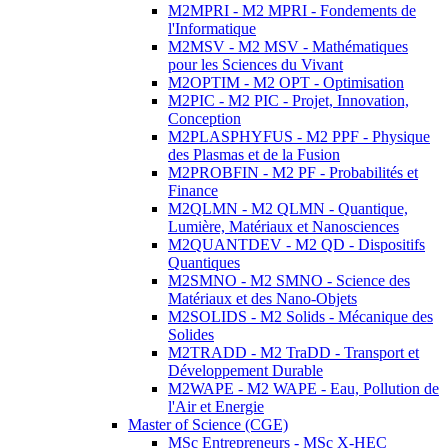
M2MPRI - M2 MPRI - Fondements de
l'Informatique
M2MSV - M2 MSV - Mathématiques
pour les Sciences du Vivant
M2OPTIM - M2 OPT - Optimisation
M2PIC - M2 PIC - Projet, Innovation,
Conception
M2PLASPHYFUS - M2 PPF - Physique
des Plasmas et de la Fusion
M2PROBFIN - M2 PF - Probabilités et
Finance
M2QLMN - M2 QLMN - Quantique,
Lumière, Matériaux et Nanosciences
M2QUANTDEV - M2 QD - Dispositifs
Quantiques
M2SMNO - M2 SMNO - Science des
Matériaux et des Nano-Objets
M2SOLIDS - M2 Solids - Mécanique des
Solides
M2TRADD - M2 TraDD - Transport et
Développement Durable
M2WAPE - M2 WAPE - Eau, Pollution de
l'Air et Energie
Master of Science (CGE)
MSc Entrepreneurs - MSc X-HEC