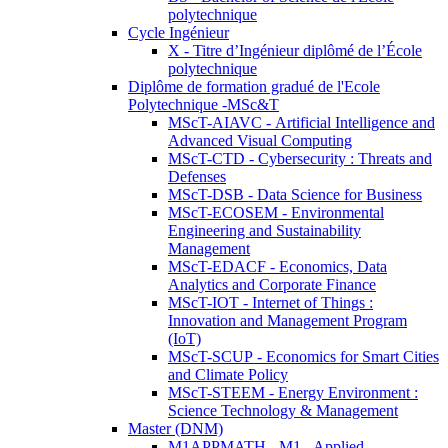
polytechnique
Cycle Ingénieur
X - Titre d’Ingénieur diplômé de l’École
polytechnique
Diplôme de formation gradué de l'Ecole
Polytechnique -MSc&T
MScT-AIAVC - Artificial Intelligence and
Advanced Visual Computing
MScT-CTD - Cybersecurity : Threats and
Defenses
MScT-DSB - Data Science for Business
MScT-ECOSEM - Environmental
Engineering and Sustainability
Management
MScT-EDACF - Economics, Data
Analytics and Corporate Finance
MScT-IOT - Internet of Things :
Innovation and Management Program
(IoT)
MScT-SCUP - Economics for Smart Cities
and Climate Policy
MScT-STEEM - Energy Environment :
Science Technology & Management
Master (DNM)
M1APPMATH - M1 - Applied