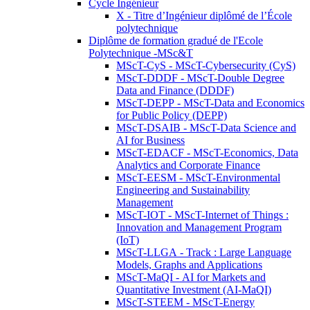
Cycle Ingénieur
X - Titre d’Ingénieur diplômé de l’École
polytechnique
Diplôme de formation gradué de l'Ecole
Polytechnique -MSc&T
MScT-CyS - MScT-Cybersecurity (CyS)
MScT-DDDF - MScT-Double Degree
Data and Finance (DDDF)
MScT-DEPP - MScT-Data and Economics
for Public Policy (DEPP)
MScT-DSAIB - MScT-Data Science and
AI for Business
MScT-EDACF - MScT-Economics, Data
Analytics and Corporate Finance
MScT-EESM - MScT-Environmental
Engineering and Sustainability
Management
MScT-IOT - MScT-Internet of Things :
Innovation and Management Program
(IoT)
MScT-LLGA - Track : Large Language
Models, Graphs and Applications
MScT-MaQI - AI for Markets and
Quantitative Investment (AI-MaQI)
MScT-STEEM - MScT-Energy