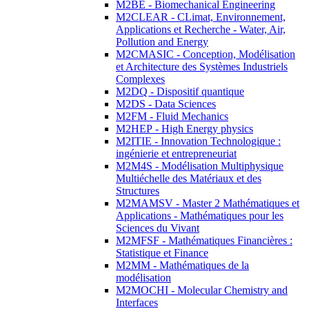
M2BE - Biomechanical Engineering
M2CLEAR - CLimat, Environnement,
Applications et Recherche - Water, Air,
Pollution and Energy
M2CMASIC - Conception, Modélisation
et Architecture des Systèmes Industriels
Complexes
M2DQ - Dispositif quantique
M2DS - Data Sciences
M2FM - Fluid Mechanics
M2HEP - High Energy physics
M2ITIE - Innovation Technologique :
ingénierie et entrepreneuriat
M2M4S - Modélisation Multiphysique
Multiéchelle des Matériaux et des
Structures
M2MAMSV - Master 2 Mathématiques et
Applications - Mathématiques pour les
Sciences du Vivant
M2MFSF - Mathématiques Financières :
Statistique et Finance
M2MM - Mathématiques de la
modélisation
M2MOCHI - Molecular Chemistry and
Interfaces