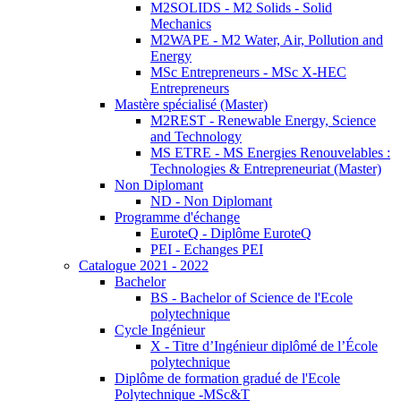
M2SOLIDS - M2 Solids - Solid
Mechanics
M2WAPE - M2 Water, Air, Pollution and
Energy
MSc Entrepreneurs - MSc X-HEC
Entrepreneurs
Mastère spécialisé (Master)
M2REST - Renewable Energy, Science
and Technology
MS ETRE - MS Energies Renouvelables :
Technologies & Entrepreneuriat (Master)
Non Diplomant
ND - Non Diplomant
Programme d'échange
EuroteQ - Diplôme EuroteQ
PEI - Echanges PEI
Catalogue 2021 - 2022
Bachelor
BS - Bachelor of Science de l'Ecole
polytechnique
Cycle Ingénieur
X - Titre d’Ingénieur diplômé de l’École
polytechnique
Diplôme de formation gradué de l'Ecole
Polytechnique -MSc&T