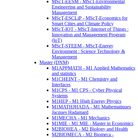
MScT-EESM - MScT-Environmental
Engineering and Sustainability
Management
MScT-ESCLiP - MScT-Economics for
Smart Cities and Climate Policy
MScT-IOT - MScT-Internet of Things :
Innovation and Management Program
(IoT)
MScT-STEEM - MScT-Energy
Environment : Science Technology &
Management
Master (DNM)
M1APPMATH - M1 Applied Mathematics
and statistics
M1CHEINT - M1 Chemistry and
Interfaces
M1CPS - M1 CPS - Cyber Physical
Systems
M1HEP - M1 High Energy Physics
M1MATHJHADA - M1 Mathematiques
Jacques Hadamard
M1MECHA - M1 Mechanics
M1MIE - M1 MIE - Master in Economics
M2BIOHEA - M2 Biology and Health
M2BIOMECA - M2 Biomeca -