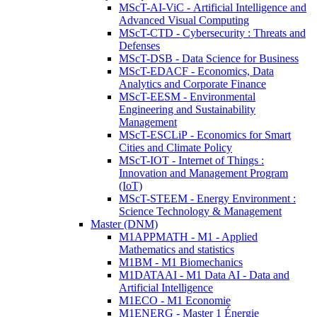
MScT-AI-ViC - Artificial Intelligence and
Advanced Visual Computing
MScT-CTD - Cybersecurity : Threats and
Defenses
MScT-DSB - Data Science for Business
MScT-EDACF - Economics, Data
Analytics and Corporate Finance
MScT-EESM - Environmental
Engineering and Sustainability
Management
MScT-ESCLiP - Economics for Smart
Cities and Climate Policy
MScT-IOT - Internet of Things :
Innovation and Management Program
(IoT)
MScT-STEEM - Energy Environment :
Science Technology & Management
Master (DNM)
M1APPMATH - M1 - Applied
Mathematics and statistics
M1BM - M1 Biomechanics
M1DATAAI - M1 Data AI - Data and
Artificial Intelligence
M1ECO - M1 Economie
M1ENERG - Master 1 Énergie