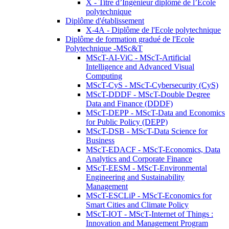
X - Titre d’Ingénieur diplômé de l’École
polytechnique
Diplôme d'établissement
X-4A - Diplôme de l'Ecole polytechnique
Diplôme de formation gradué de l'Ecole
Polytechnique -MSc&T
MScT-AI-ViC - MScT-Artificial
Intelligence and Advanced Visual
Computing
MScT-CyS - MScT-Cybersecurity (CyS)
MScT-DDDF - MScT-Double Degree
Data and Finance (DDDF)
MScT-DEPP - MScT-Data and Economics
for Public Policy (DEPP)
MScT-DSB - MScT-Data Science for
Business
MScT-EDACF - MScT-Economics, Data
Analytics and Corporate Finance
MScT-EESM - MScT-Environmental
Engineering and Sustainability
Management
MScT-ESCLiP - MScT-Economics for
Smart Cities and Climate Policy
MScT-IOT - MScT-Internet of Things :
Innovation and Management Program