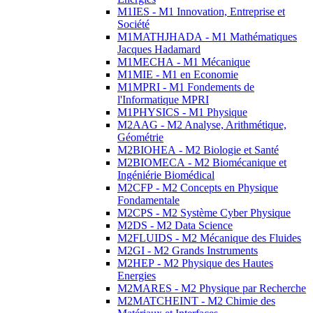
M1IES - M1 Innovation, Entreprise et
Société
M1MATHJHADA - M1 Mathématiques
Jacques Hadamard
M1MECHA - M1 Mécanique
M1MIE - M1 en Economie
M1MPRI - M1 Fondements de
l'Informatique MPRI
M1PHYSICS - M1 Physique
M2AAG - M2 Analyse, Arithmétique,
Géométrie
M2BIOHEA - M2 Biologie et Santé
M2BIOMECA - M2 Biomécanique et
Ingéniérie Biomédical
M2CFP - M2 Concepts en Physique
Fondamentale
M2CPS - M2 Système Cyber Physique
M2DS - M2 Data Science
M2FLUIDS - M2 Mécanique des Fluides
M2GI - M2 Grands Instruments
M2HEP - M2 Physique des Hautes
Energies
M2MARES - M2 Physique par Recherche
M2MATCHEINT - M2 Chimie des