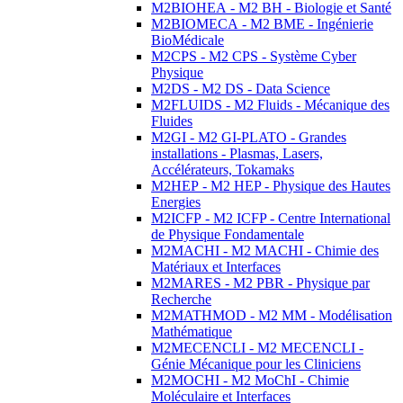
M2BIOHEA - M2 BH - Biologie et Santé
M2BIOMECA - M2 BME - Ingénierie
BioMédicale
M2CPS - M2 CPS - Système Cyber
Physique
M2DS - M2 DS - Data Science
M2FLUIDS - M2 Fluids - Mécanique des
Fluides
M2GI - M2 GI-PLATO - Grandes
installations - Plasmas, Lasers,
Accélérateurs, Tokamaks
M2HEP - M2 HEP - Physique des Hautes
Energies
M2ICFP - M2 ICFP - Centre International
de Physique Fondamentale
M2MACHI - M2 MACHI - Chimie des
Matériaux et Interfaces
M2MARES - M2 PBR - Physique par
Recherche
M2MATHMOD - M2 MM - Modélisation
Mathématique
M2MECENCLI - M2 MECENCLI -
Génie Mécanique pour les Cliniciens
M2MOCHI - M2 MoChI - Chimie
Moléculaire et Interfaces