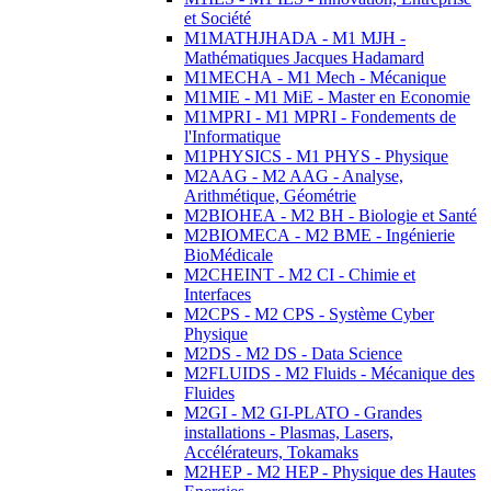
et Société
M1MATHJHADA - M1 MJH -
Mathématiques Jacques Hadamard
M1MECHA - M1 Mech - Mécanique
M1MIE - M1 MiE - Master en Economie
M1MPRI - M1 MPRI - Fondements de
l'Informatique
M1PHYSICS - M1 PHYS - Physique
M2AAG - M2 AAG - Analyse,
Arithmétique, Géométrie
M2BIOHEA - M2 BH - Biologie et Santé
M2BIOMECA - M2 BME - Ingénierie
BioMédicale
M2CHEINT - M2 CI - Chimie et
Interfaces
M2CPS - M2 CPS - Système Cyber
Physique
M2DS - M2 DS - Data Science
M2FLUIDS - M2 Fluids - Mécanique des
Fluides
M2GI - M2 GI-PLATO - Grandes
installations - Plasmas, Lasers,
Accélérateurs, Tokamaks
M2HEP - M2 HEP - Physique des Hautes