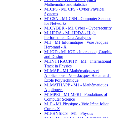
Mathematics and statistics
M1CPS - M1 CPS - Cyber Physical
Systems
M1CSN - M1 CSN - Computer Science
for Networks
M1CYBER - M1 Cyber - Cybersecurity
M1HPDA - M1 HPDA - High
Performance Data Analytics
M1I - M1 Informatique - Voie Jacques
Herbrand - X
M1IGD - M1 IGD - Interaction, Graphic
and Design
M1INTTRACPHY - M1 - International
Track in Physics
M1MAP - M1 Mathématiques et
Applications - Voie Jacques Hadamard -
École Polytechnique
M1MATHAPP - M1 - Mathématiques
Appliquées
M1MPRI - M1 MPRI - Foudations of
Computer Science
M1P - M1 Physique - Voie Irène Joliot
Curie - X
M1PHYSICS - M1 - Physics