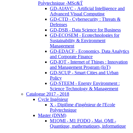
Polytechnique -MSc&T
GD-AIAVC - Artificial Intelligence and
Advanced Visual Computing
GD-CTD - Cybersecurity : Threats &
Defenses
GD-DSB - Data Science for Business
GD-ECOSEM - Ecotechnologies for
Sustainability & Environment
Management
GD-EDACF - Economics, Data Analytics
and Corporate Finance
GD-IOT - Internet of Things : Innovation
and Management Program (IoT)
GD-SCUP - Smart Cities and Urban
Policy
GD-STEEM - Energy Environment :
Science Technology & Management
Catalogue 2017 - 2018
Cycle Ingénieur
X - Diplôme d'ingénieur de l'Ecole
Polytechnique
Master (DNM)
M1QMI - M1 FODQ - Maj. QMI -
Quantique, mathematiques, informatique