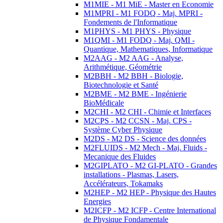
M1MIE - M1 MiE - Master en Economie
M1MPRI - M1 FODQ - Maj. MPRI -
Fondements de l'Informatique
M1PHYS - M1 PHYS - Physique
M1QMI - M1 FODQ - Maj. QMI -
Quantique, Mathematiques, Informatique
M2AAG - M2 AAG - Analyse,
Arithmétique, Géométrie
M2BBH - M2 BBH - Biologie,
Biotechnologie et Santé
M2BME - M2 BME - Ingénierie
BioMédicale
M2CHI - M2 CHI - Chimie et Interfaces
M2CPS - M2 CCSN - Maj. CPS -
Système Cyber Physique
M2DS - M2 DS - Science des données
M2FLUIDS - M2 Mech - Maj. Fluids -
Mecanique des Fluides
M2GIPLATO - M2 GI-PLATO - Grandes
installations - Plasmas, Lasers,
Accélérateurs, Tokamaks
M2HEP - M2 HEP - Physique des Hautes
Energies
M2ICFP - M2 ICFP - Centre International
de Physique Fondamentale