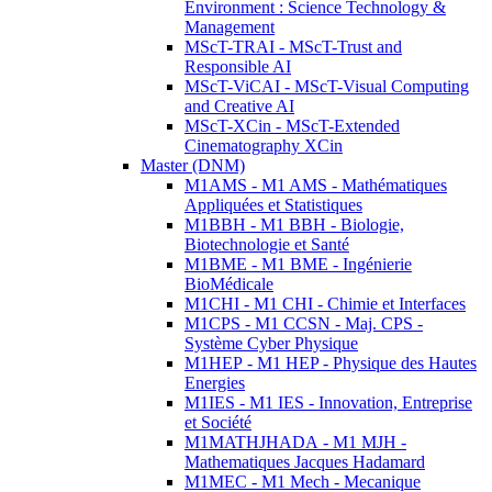
Environment : Science Technology &
Management
MScT-TRAI - MScT-Trust and
Responsible AI
MScT-ViCAI - MScT-Visual Computing
and Creative AI
MScT-XCin - MScT-Extended
Cinematography XCin
Master (DNM)
M1AMS - M1 AMS - Mathématiques
Appliquées et Statistiques
M1BBH - M1 BBH - Biologie,
Biotechnologie et Santé
M1BME - M1 BME - Ingénierie
BioMédicale
M1CHI - M1 CHI - Chimie et Interfaces
M1CPS - M1 CCSN - Maj. CPS -
Système Cyber Physique
M1HEP - M1 HEP - Physique des Hautes
Energies
M1IES - M1 IES - Innovation, Entreprise
et Société
M1MATHJHADA - M1 MJH -
Mathematiques Jacques Hadamard
M1MEC - M1 Mech - Mecanique