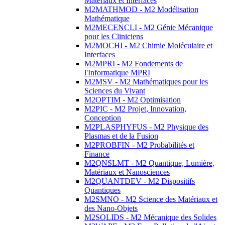
Matériaux et Interfaces
M2MATHMOD - M2 Modélisation
Mathématique
M2MECENCLI - M2 Génie Mécanique
pour les Cliniciens
M2MOCHI - M2 Chimie Moléculaire et
Interfaces
M2MPRI - M2 Fondements de
l'Informatique MPRI
M2MSV - M2 Mathématiques pour les
Sciences du Vivant
M2OPTIM - M2 Optimisation
M2PIC - M2 Projet, Innovation,
Conception
M2PLASPHYFUS - M2 Physique des
Plasmas et de la Fusion
M2PROBFIN - M2 Probabilités et
Finance
M2QNSLMT - M2 Quantique, Lumière,
Matériaux et Nanosciences
M2QUANTDEV - M2 Dispositifs
Quantiques
M2SMNO - M2 Science des Matériaux et
des Nano-Objets
M2SOLIDS - M2 Mécanique des Solides