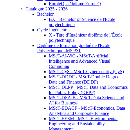
EuroteQ - Diplôme EuroteQ
Catalogue 2025 - 2026
Bachelor
BX - Bachelor of Science de l'Ecole
polytechnique
Cycle Ingénieur
X - Titre d’Ingénieur diplômé de l’École
polytechnique
Diplôme de formation gradué de l'Ecole
Polytechnique -MSc&T
MScT-AI-ViC - MScT-Artificial
Intelligence and Advanced Visual
Computing
MScT-CyS - MScT-Cybersecurity (CyS)
MScT-DDDF - MScT-Double Degree
Data and Finance (DDDF)
MScT-DEPP - MScT-Data and Economics
for Public Policy (DEPP)
MScT-DSAIB - MScT-Data Science and
AI for Business
MScT-EDACF - MScT-Economics, Data
Analytics and Corporate Finance
MScT-EESM - MScT-Environmental
Engineering and Sustainability
Management