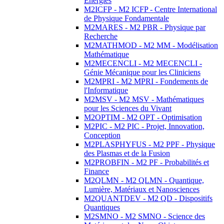
Energies
M2ICFP - M2 ICFP - Centre International
de Physique Fondamentale
M2MARES - M2 PBR - Physique par
Recherche
M2MATHMOD - M2 MM - Modélisation
Mathématique
M2MECENCLI - M2 MECENCLI -
Génie Mécanique pour les Cliniciens
M2MPRI - M2 MPRI - Fondements de
l'Informatique
M2MSV - M2 MSV - Mathématiques
pour les Sciences du Vivant
M2OPTIM - M2 OPT - Optimisation
M2PIC - M2 PIC - Projet, Innovation,
Conception
M2PLASPHYFUS - M2 PPF - Physique
des Plasmas et de la Fusion
M2PROBFIN - M2 PF - Probabilités et
Finance
M2QLMN - M2 QLMN - Quantique,
Lumière, Matériaux et Nanosciences
M2QUANTDEV - M2 QD - Dispositifs
Quantiques
M2SMNO - M2 SMNO - Science des