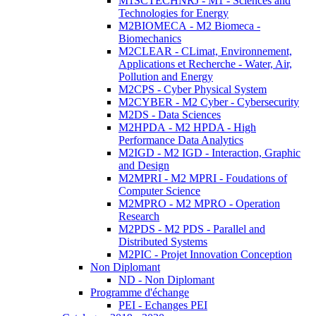
M1SCTECHNRJ - M1 - Sciences and
Technologies for Energy
M2BIOMECA - M2 Biomeca -
Biomechanics
M2CLEAR - CLimat, Environnement,
Applications et Recherche - Water, Air,
Pollution and Energy
M2CPS - Cyber Physical System
M2CYBER - M2 Cyber - Cybersecurity
M2DS - Data Sciences
M2HPDA - M2 HPDA - High
Performance Data Analytics
M2IGD - M2 IGD - Interaction, Graphic
and Design
M2MPRI - M2 MPRI - Foudations of
Computer Science
M2MPRO - M2 MPRO - Operation
Research
M2PDS - M2 PDS - Parallel and
Distributed Systems
M2PIC - Projet Innovation Conception
Non Diplomant
ND - Non Diplomant
Programme d'échange
PEI - Echanges PEI