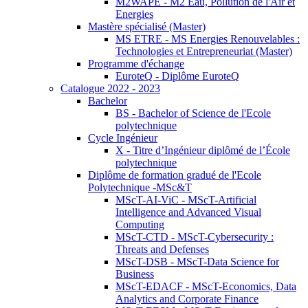
M2WAPE - M2 Eau, Pollution de l'Air et
Energies
Mastère spécialisé (Master)
MS ETRE - MS Energies Renouvelables :
Technologies et Entrepreneuriat (Master)
Programme d'échange
EuroteQ - Diplôme EuroteQ
Catalogue 2022 - 2023
Bachelor
BS - Bachelor of Science de l'Ecole
polytechnique
Cycle Ingénieur
X - Titre d’Ingénieur diplômé de l’École
polytechnique
Diplôme de formation gradué de l'Ecole
Polytechnique -MSc&T
MScT-AI-ViC - MScT-Artificial
Intelligence and Advanced Visual
Computing
MScT-CTD - MScT-Cybersecurity :
Threats and Defenses
MScT-DSB - MScT-Data Science for
Business
MScT-EDACF - MScT-Economics, Data
Analytics and Corporate Finance