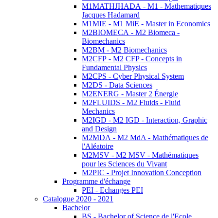
M1MATHJHADA - M1 - Mathematiques
Jacques Hadamard
M1MIE - M1 MiE - Master in Economics
M2BIOMECA - M2 Biomeca -
Biomechanics
M2BM - M2 Biomechanics
M2CFP - M2 CFP - Concepts in
Fundamental Physics
M2CPS - Cyber Physical System
M2DS - Data Sciences
M2ENERG - Master 2 Énergie
M2FLUIDS - M2 Fluids - Fluid
Mechanics
M2IGD - M2 IGD - Interaction, Graphic
and Design
M2MDA - M2 MdA - Mathématiques de
l'Aléatoire
M2MSV - M2 MSV - Mathématiques
pour les Sciences du Vivant
M2PIC - Projet Innovation Conception
Programme d'échange
PEI - Echanges PEI
Catalogue 2020 - 2021
Bachelor
BS - Bachelor of Science de l'Ecole