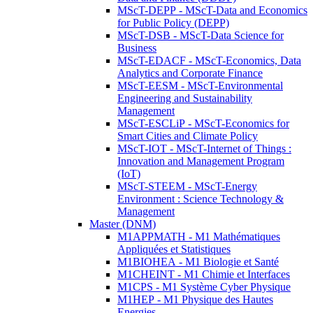
MScT-DEPP - MScT-Data and Economics
for Public Policy (DEPP)
MScT-DSB - MScT-Data Science for
Business
MScT-EDACF - MScT-Economics, Data
Analytics and Corporate Finance
MScT-EESM - MScT-Environmental
Engineering and Sustainability
Management
MScT-ESCLiP - MScT-Economics for
Smart Cities and Climate Policy
MScT-IOT - MScT-Internet of Things :
Innovation and Management Program
(IoT)
MScT-STEEM - MScT-Energy
Environment : Science Technology &
Management
Master (DNM)
M1APPMATH - M1 Mathématiques
Appliquées et Statistiques
M1BIOHEA - M1 Biologie et Santé
M1CHEINT - M1 Chimie et Interfaces
M1CPS - M1 Système Cyber Physique
M1HEP - M1 Physique des Hautes
Energies