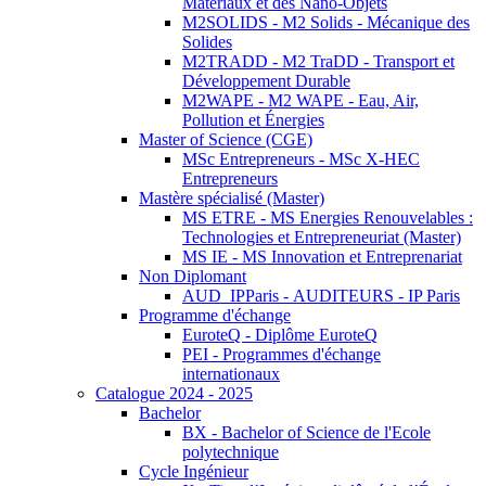
Matériaux et des Nano-Objets
M2SOLIDS - M2 Solids - Mécanique des
Solides
M2TRADD - M2 TraDD - Transport et
Développement Durable
M2WAPE - M2 WAPE - Eau, Air,
Pollution et Énergies
Master of Science (CGE)
MSc Entrepreneurs - MSc X-HEC
Entrepreneurs
Mastère spécialisé (Master)
MS ETRE - MS Energies Renouvelables :
Technologies et Entrepreneuriat (Master)
MS IE - MS Innovation et Entreprenariat
Non Diplomant
AUD_IPParis - AUDITEURS - IP Paris
Programme d'échange
EuroteQ - Diplôme EuroteQ
PEI - Programmes d'échange
internationaux
Catalogue 2024 - 2025
Bachelor
BX - Bachelor of Science de l'Ecole
polytechnique
Cycle Ingénieur