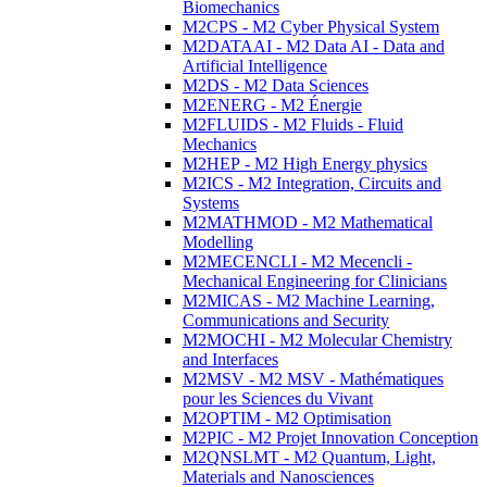
Biomechanics
M2CPS - M2 Cyber Physical System
M2DATAAI - M2 Data AI - Data and
Artificial Intelligence
M2DS - M2 Data Sciences
M2ENERG - M2 Énergie
M2FLUIDS - M2 Fluids - Fluid
Mechanics
M2HEP - M2 High Energy physics
M2ICS - M2 Integration, Circuits and
Systems
M2MATHMOD - M2 Mathematical
Modelling
M2MECENCLI - M2 Mecencli -
Mechanical Engineering for Clinicians
M2MICAS - M2 Machine Learning,
Communications and Security
M2MOCHI - M2 Molecular Chemistry
and Interfaces
M2MSV - M2 MSV - Mathématiques
pour les Sciences du Vivant
M2OPTIM - M2 Optimisation
M2PIC - M2 Projet Innovation Conception
M2QNSLMT - M2 Quantum, Light,
Materials and Nanosciences