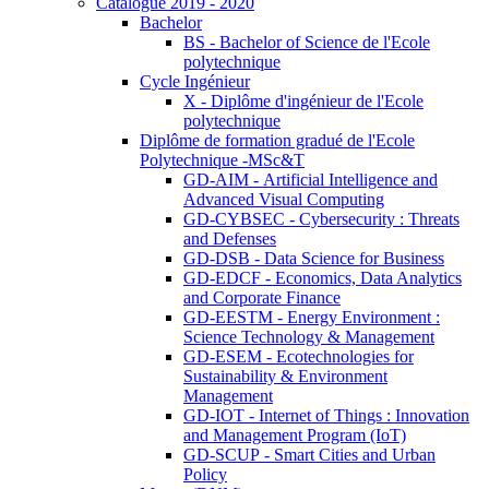
Catalogue 2019 - 2020
Bachelor
BS - Bachelor of Science de l'Ecole
polytechnique
Cycle Ingénieur
X - Diplôme d'ingénieur de l'Ecole
polytechnique
Diplôme de formation gradué de l'Ecole
Polytechnique -MSc&T
GD-AIM - Artificial Intelligence and
Advanced Visual Computing
GD-CYBSEC - Cybersecurity : Threats
and Defenses
GD-DSB - Data Science for Business
GD-EDCF - Economics, Data Analytics
and Corporate Finance
GD-EESTM - Energy Environment :
Science Technology & Management
GD-ESEM - Ecotechnologies for
Sustainability & Environment
Management
GD-IOT - Internet of Things : Innovation
and Management Program (IoT)
GD-SCUP - Smart Cities and Urban
Policy